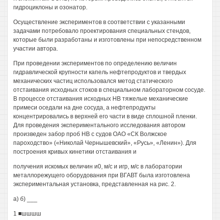
гидроциклоны и озонатор.
Осуществление экспериментов в соответствии с указанными
задачами потребовало проектирования специальных стендов,
которые были разработаны и изготовлены при непосредственном
участии автора.
При проведении экспериментов по определению величин
гидравлической крупности капель нефтепродуктов и твердых
механических частиц использовался метод статического
отстаивания исходных стоков в специальном лабораторном сосуде.
В процессе отстаивания исходных НВ тяжелые механические
примеси оседали на дне сосуда, а нефтепродукты
концентрировались в верхней его части в виде сплошной пленки.
Для проведения экспериментального исследования автором
произведен забор проб НВ с судов ОАО «СК Волжское
пароходство» («Николай Чернышевский», «Русь», «Ленин»). Для
построения кривых кинетики отстаивания и
получения искомых величин и0, м/с и игр, м/с в лаборатории
металлорежущего оборудования при ВГАВТ была изготовлена
экспериментальная установка, представленная на рис. 2.
а) б) ___
1 ■шшшш