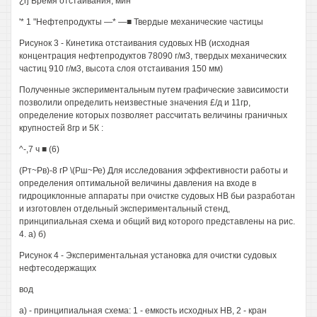
¿rj Время отстаивания, мин
'* 1 "Нефтепродукты —* —■ Твердые механические частицы
Рисунок 3 - Кинетика отстаивания судовых НВ (исходная
концентрация нефтепродуктов 78090 г/м3, твердых механических
частиц 910 г/м3, высота слоя отстаивания 150 мм)
Полученные экспериментальным путем графические зависимости
позволили определить неизвестные значения £/д и 11гр,
определение которых позволяет рассчитать величины граничных
крупностей 8гр и 5К :
^-,7 ч ■ (6)
(Рт~Рв)-8 гР \(Рш~Ре) Для исследования эффективности работы и
определения оптимальной величины давления на входе в
гидроциклонные аппараты при очистке судовых НВ бьи разработан
и изготовлен отдельный экспериментальный стенд,
принципиальная схема и общий вид которого представлены на рис.
4. а) б)
Рисунок 4 - Экспериментальная установка для очистки судовых
нефтесодержащих
вод
а) - принципиальная схема: 1 - емкость исходных НВ, 2 - кран