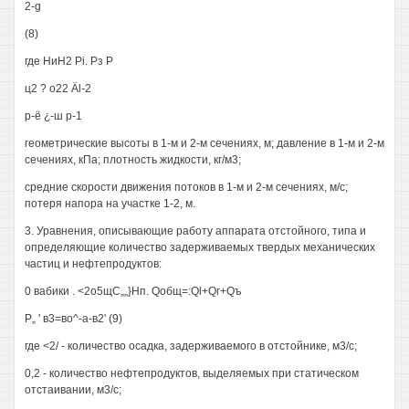
2-g
(8)
где НиН2 Pi. Рз Р
ц2 ? о22 Äl-2
р-ё ¿-ш р-1
геометрические высоты в 1-м и 2-м сечениях, м; давление в 1-м и 2-м
сечениях, кПа; плотность жидкости, кг/м3;
средние скорости движения потоков в 1-м и 2-м сечениях, м/с;
потеря напора на участке 1-2, м.
3. Уравнения, описывающие работу аппарата отстойного, типа и
определяющие количество задерживаемых твердых механических
частиц и нефтепродуктов:
0 вабики . <2о5щС„„}Нп. Qoбщ=:Ql+Qг+Qъ
Р„ ' в3=во^-а-в2' (9)
где <2/ - количество осадка, задерживаемого в отстойнике, м3/с;
0,2 - количество нефтепродуктов, выделяемых при статическом
отстаивании, м3/с;