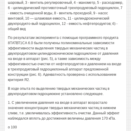
шаровый, 3 - вентиль регулировочный, 4 - манометр, 5 - расходомер,
6 - цилиндрический противоточный трехпродукговый гидроциклон, 7
- емкость очищенной воды, 8 - вентиль проходной, 9 - насос
винтовой, 10 — шламовая емкость, 11 - цилиндроконический
двухпродукто-вый гидроциклон, 12 - емкость нефтепродуктов; б) -
общий вид
По результатам эксперимента с помощью программного продукта
8ТАТВТ1СА 6.0 были получены полиноминальные зависимости
эффективности выделения твердых механических частиц в
двухпродуктовом цилиндроконическом гидроциклоне от давления
на входе в аппарат (рис. 5), а также зависимость между
эффективностью очистки от нефтепродуктов и давлением на входе
в трехпродукговый гидроциклонный аппарат предложенной
конструкции (рис. 6). Адекватность проверена с использованием
критерия Я2.
В ходе опыта по выделению твердых механических частиц в
двухпродуктовом гидроциююне установлено следующее.
1. С увеличением давления на входе в аппарат возрастало
значение концентрации твердых механических частиц в нижнем
сливе, т.е. увеличивалась эффективность очистки. Данный эффект
наблюдался вплоть до достижения величины давления 170 кПа.
о 100