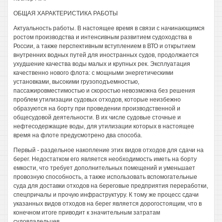
ОБЩАЯ ХАРАКТЕРИСТИКА РАБОТЫ
Актуальность работы. В настоящее время в связи с начинающимся
ростом производства и интенсивным развитием судоходства в
России, а также перспективным вступлением в ВТО и открытием
внутренних водных путей для иностранных судов, продолжается
ухудшение качества воды малых и крупных рек. Эксплуатация
качественно нового флота: с мощными энергетическими
установками, высокими грузоподъемностью,
пассажировместимостью и скоростью невозможна без решения
проблем утилизации судовых отходов, которые неизбежно
образуются на борту при проведении производственной и
общесудовой деятельности. В их числе судовые сточные и
нефтесодержащие воды, для утилизации которых в настоящее
время на флоте предусмотрено два способа.
Первый - раздельное накопление этих видов отходов для сдачи на
берег. Недостатком его является необходимость иметь на борту
емкости, что требует дополнительных помещений и уменьшает
провозную способность, а также использовать вспомогательные
суда для доставки отходов на береговые предприятия переработки,
спецпричалы и прочую инфраструктуру. К тому же процесс сдачи
указанных видов отходов на берег является дорогостоящим, что в
конечном итоге приводит к значительным затратам
судовладельцев.