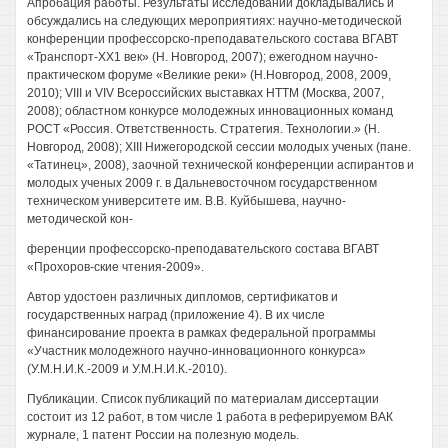
Апробация работы. Результаты исследований докладывались и
обсуждались на следующих мероприятиях: научно-методической
конференции профессорско-преподавательского состава ВГАВТ
«Транспорт-ХХ1 век» (Н. Новгород, 2007); ежегодном научно-
практическом форуме «Великие реки» (Н.Новгород, 2008, 2009,
2010); VIII и VIV Всероссийских выставках НТТМ (Москва, 2007,
2008); областном конкурсе молодежных инновационных команд
РОСТ «Россия. Ответственность. Стратегия. Технологии.» (Н.
Новгород, 2008); XIII Нижегородской сессии молодых ученых (пане.
«Татинец», 2008), заочной технической конференции аспирантов и
молодых ученых 2009 г. в Дальневосточном государственном
техническом университете им. В.В. Куйбышева, научно-
методической кон-
ференции профессорско-преподавательского состава ВГАВТ
«Прохоров-ские чтения-2009».
Автор удостоен различных дипломов, сертификатов и
государственных наград (приложение 4). В их числе
финансирование проекта в рамках федеральной программы
«Участник молодежного научно-инновационного конкурса»
(У.М.Н.И.К.-2009 и У.М.Н.И.К.-2010).
Публикации. Список публикаций по материалам диссертации
состоит из 12 работ, в том числе 1 работа в реферируемом ВАК
журнале, 1 патент России на полезную модель.