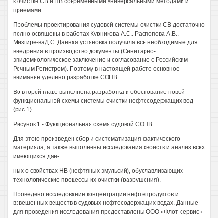
к очистке СВ и HB современными универсальными методами и
приемами.
Проблемы проектирования судовой системы очистки СВ достаточно
полно освящены в работах Курникова A.C., Распопова A.B.,
Мизгире-ваД.С. Данная установка получила все необходимые для
внедрения в производство документы (Синитарно-
эпидемиологическое заключение и согласование с Российским
Речным Регистром). Поэтому в настоящей работе основное
внимание уделено разработке СОНВ.
Во второй главе выполнена разработка и обоснование новой
функциональной схемы системы очистки нефтесодержащих вод
(рис 1).
Рисунок 1 - Функциональная схема судовой СОНВ
Для этого произведен сбор и систематизация фактического
материала, а также выполнены исследования свойств и анализ всех
имеющихся дан-
ных о свойствах НВ (нефтяных эмульсий), обуславливающих
технологические процессы их очистки (разрушения).
Проведено исследование концентрации нефтепродуктов и
взвешенных веществ в судовых нефтесодержащих водах. Данные
для проведения исследования предоставлены ООО «Флот-сервис»