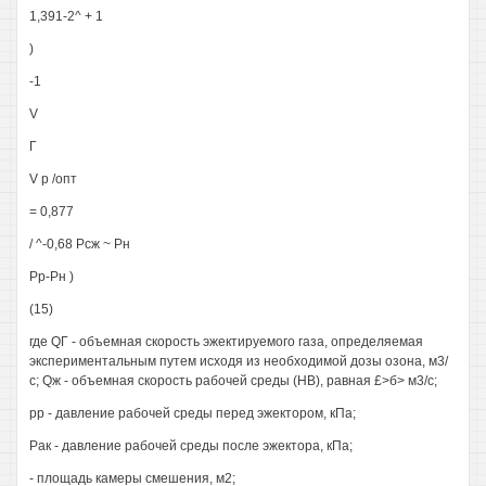
1,391-2^ + 1
)
-1
V
Г
V р /опт
= 0,877
/ ^-0,68 Рсж ~ Рн
Рр-Рн )
(15)
где QГ - объемная скорость эжектируемого газа, определяемая
экспериментальным путем исходя из необходимой дозы озона, м3/
с; Qж - объемная скорость рабочей среды (НВ), равная £>б> м3/с;
рр - давление рабочей среды перед эжектором, кПа;
Рак - давление рабочей среды после эжектора, кПа;
- площадь камеры смешения, м2;