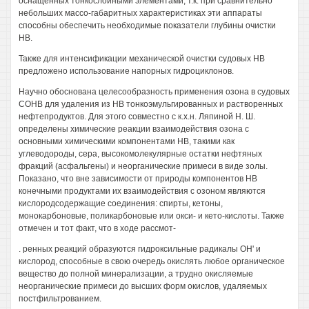
оснащенных тонкослойными элементами, т.к. при сравнительно
небольших массо-габаритных характеристиках эти аппараты
способны обеспечить необходимые показатели глубины очистки
НВ.
Также для интенсификации механической очистки судовых НВ
предложено использование напорных гидроциклонов.
Научно обоснована целесообразность применения озона в судовых
СОНВ для удаления из НВ тонкоэмульгированных и растворенных
нефтепродуктов. Для этого совместно с к.х.н. Ляпиной Н. Ш.
определены химические реакции взаимодействия озона с
основными химическими компонентами НВ, такими как
углеводороды, сера, высокомолекулярные остатки нефтяных
фракций (асфальгены) и неорганические примеси в виде золы.
Показано, что вне зависимости от природы компонентов НВ
конечными продуктами их взаимодействия с озоном являются
кислородсодержащие соединения: спирты, кетоны,
монокарбоновые, поликарбоновые или окси- и кето-кислоты. Также
отмечен и тот факт, что в ходе рассмот-
. ренных реакций образуются гидроксильные радикалы ОН' и
кислород, способные в свою очередь окислять любое органическое
вещество до полной минерализации, а трудно окисляемые
неорганические примеси до высших форм окислов, удаляемых
постфильтрованием.