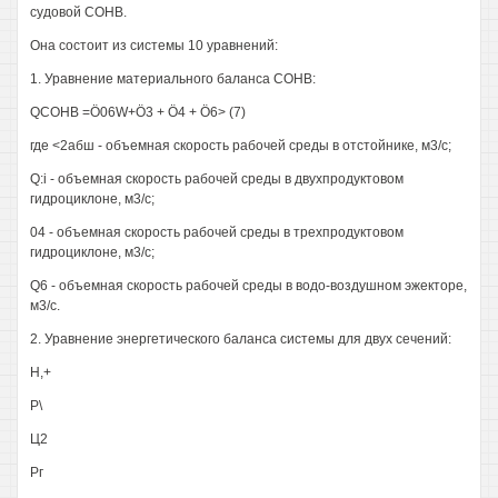
судовой СОНВ.
Она состоит из системы 10 уравнений:
1. Уравнение материального баланса СОНВ:
QCOHB =Ö06W+Ö3 + Ö4 + Ö6> (7)
где <2абш - объемная скорость рабочей среды в отстойнике, м3/с;
Q:i - объемная скорость рабочей среды в двухпродуктовом
гидроциклоне, м3/с;
04 - объемная скорость рабочей среды в трехпродуктовом
гидроциклоне, м3/с;
Q6 - объемная скорость рабочей среды в водо-воздушном эжекторе,
м3/с.
2. Уравнение энергетического баланса системы для двух сечений:
Н,+
Р\
Ц2
Рг