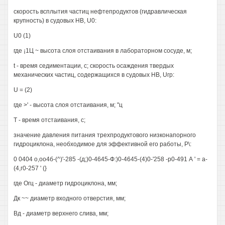
скорость всплытия частиц нефтепродуктов (гидравлическая
крупность) в судовых HB, U0:
U0 (1)
где ¡1Ц ~ высота слоя отстаивания в лабораторном сосуде, м;
t - время седиментации, с; скорость осаждения твердых
механических частиц, содержащихся в судовых HB, Uгр:
U = (2)
где >' - высота слоя отстаивания, м; "ц
Т - время отстаивания, с;
значение давления питания трехпродуктового низконапорного
гидроциклона, необходимое для эффективной его работы, Р\:
0 0404 о,оо4б-(^)'-285 -(д;)0-4645-Ф:)0-4645-(4)0-'258 -р0-491 А ' = а-
(4,г0-257 ' (}
где Огц - диаметр гидроциклона, мм;
Дк ~~ диаметр входного отверстия, мм;
Вд - диаметр верхнего слива, мм;