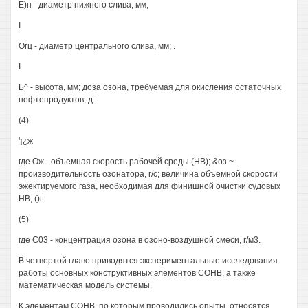
Е)н - диаметр нижнего слива, мм;
I
Огц - диаметр центрального слива, мм; .
I
Ь^ - высота, мм; доза озона, требуемая для окисления остаточных
нефтепродуктов, д:
(4)
'¡¿ж
где Ож - объемная скорость рабочей среды (НВ); &оз ~
производительность озонатора, г/с; величина объемной скорости
эжектируемого газа, необходимая для финишной очистки судовых
НВ, ()г:
(5)
где С03 - концентрация озона в озоно-воздушной смеси, г/м3.
В четвертой главе приводятся экспериментальные исследования
работы основных конструктивных элементов СОНВ, а также
математическая модель системы.
К элементам СОНВ, по которым проводились опыты, относятся