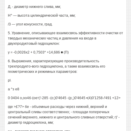
Д, - диаметр нижнего слива, мм;
Н^ — высота цилиндрической часта, мм;
/3 — угол конусности, град.
5. Уравнение, описывающее взаимосвязь эффективности очистки от
твердых механических частиц и давления на входе в
двухпродуктовый гидроциклон:
у = -0,0026х2 + 0,7503* +14,686 ■ (П)
6. Выражения, характеризующие производительность
трехпродукто-вого гидроцикпона, а также взаимосвязь его
геометрических и режимных параметров:
р\
а ^з е8
0 0404 о,оо4б-(оет)'-285 -(о;)0'4645 -(р;,)0'4645 •(4)0'1258-/'491 <12>
где >£?7> бе - объемные расходы через нижний, верхний и
центральный сливы соответственно; - площади поперечных
сечений верхнего, нижнего и центрального сливных отверстий; г)' -
диаметр гидроциклона, мм;