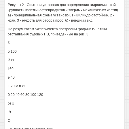
Рисунок 2 - Опытная установка для определения гидравлической
крупности капель нефтепродуктов и твердых механических частиц
а) - принципиальная схема установки, 1 - цилиндр-отстойник, 2 -
кран, 3 - емкость для отбора проб; б) - внешний вид
По результатам эксперимента построены графики кинетики
отстаивания судовых НВ, приведенные на рис. 3.
£
5 100
Й 80
I 60
е 40
1 20 ю п х 0
0 20 40 60 80 100 120
о) U
-9-
Q