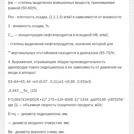
]ев — степень выделения взвешенных веществ, принимаемая
равной (50-60)%;
Рос - плотность осадка, (1,1-1,5) кг/м3 в зависимости от влажности;
2 - влажность осадка, %;
С„„ — концентрация нефтепродуктов в исходной НВ, кг/м3;
- степень выделения нефтепродуктов, значение которой для
"" вертикальных отстойников находится в диапазоне (65-75)%.
4. Выражения, отражающие общую производительность
двухпродук-тового гидроциклона и ее зависимость от давления на
входе в аппарат:
63=64+65; 64 =е3-(0.07...0,11);е3 =(0,89...0,93)е3)
„0,443 __6з_ (10)
Р 0,0047£)®г|0526 • £)^.279 • £)®-4046 .£)°'1434 -да0'0149 -уЗ0'0258 '
где ()} — объемная скорость сгущенного продукта, м3/с;
Е>гц — диаметр гидроциклона, мм;
— диаметр входного отверстия, мм;
Вв - диаметр верхнего слива, мм;