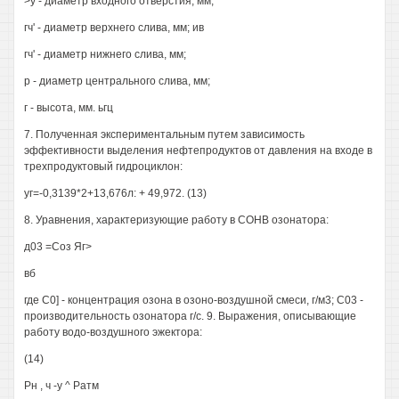
>у - диаметр входного отверстия, мм;
гч' - диаметр верхнего слива, мм; ив
гч' - диаметр нижнего слива, мм;
р - диаметр центрального слива, мм;
г - высота, мм. ьгц
7. Полученная экспериментальным путем зависимость
эффективности выделения нефтепродуктов от давления на входе в
трехпродуктовый гидроциклон:
уг=-0,3139*2+13,676л: + 49,972. (13)
8. Уравнения, характеризующие работу в СОНВ озонатора:
д03 =Соз Яг>
вб
где С0] - концентрация озона в озоно-воздушной смеси, г/м3; С03 -
производительность озонатора г/с. 9. Выражения, описывающие
работу водо-воздушного эжектора:
(14)
Рн , ч -у ^ Ратм