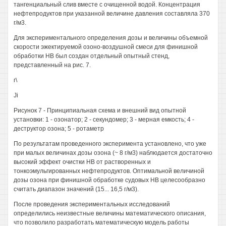
тангенциальный слив вместе с очищенной водой. Концентрация
нефтепродуктов при указанной величине давления составляла 370
г/м3.
Для экспериментального определения дозы и величины объемной
скорости эжектируемой озоно-воздушной смеси для финишной
обработки НВ был создан отдельный опытный стенд,
представленный на рис. 7.
г\
Ji
Рисунок 7 - Принципиальная схема и внешний вид опытной
установки: 1 - озонатор; 2 - секундомер; 3 - мерная емкость; 4 -
деструктор озона; 5 - ротаметр
По результатам проведенного эксперимента установлено, что уже
при малых величинах дозы озона (~ 8 г/м3) наблюдается достаточно
высокий эффект очистки HB от растворенных и
тонкоэмульгированных нефтепродуктов. Оптимальной величиной
дозы озона при финишной обработке судовых HB целесообразно
считать диапазон значений (15... 16,5 г/м3).
После проведения экспериментальных исследований
определились неизвестные величины математического описания,
что позволило разработать математическую модель работы