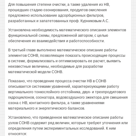
Для повышения степени очистки, а также удаления из HB,
прошедших стадию озонирования, продуктов окисления
предложено использование адсорбционных фильтров,
разработанных и запатетованных проф. Курниковым A.C.
Установлена необходимость математического описания элементов
функциональной схемы, предложенной автором, с целью
обеспечения их взаимодействия и работоспособности.
В третьей главе выполнено математическое описание работы
элементов СОНВ, позволяющее показать происходящие процессы
в системе, формализовать и оптимизировать ее расчет, выявить
неизвестные величины, необходимые для разработки
математической модели СОНВ.
Показано, что проведение процесса очистки HB в СОНВ
описывается системами уравнений, характеризующими работу
вертикального тонкослойного отстойника, двух- и трехпродуктового
гидроциклонов, озонатора, водовоздушного эжектора для смешения
озона с HB, контактного фильтра, а также уравнениями
материального и энергетического балансов.
Установлено, что приведенное математическое описание работы
узлов СОНВ содержит ряд величин, которые требуют уточнения или
определения путем экспериментальных исследований. К ним
относятся: