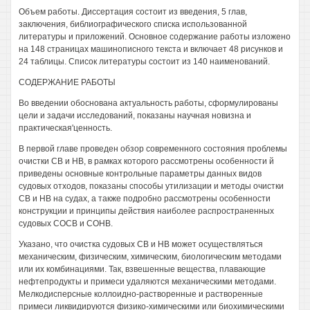
Объем работы. Диссертация состоит из введения, 5 глав,
заключения, библиографического списка использованной
литературы и приложений. Основное содержание работы изложено
на 148 страницах машинописного текста и включает 48 рисунков и
24 таблицы. Список литературы состоит из 140 наименований.
СОДЕРЖАНИЕ РАБОТЫ
Во введении обоснована актуальность работы, сформулированы
цели и задачи исследований, показаны научная новизна и
практическая'ценность.
В первой главе проведен обзор современного состояния проблемы
очистки СВ и НВ, в рамках которого рассмотрены особенности й
приведены основные контрольные параметры данных видов
судовых отходов, показаны способы утилизации и методы очистки
СВ и НВ на судах, а также подробно рассмотрены особенности
конструкции и принципы действия наиболее распространенных
судовых СОСВ и СОНВ.
Указано, что очистка судовых СВ и НВ может осуществляться
механическим, физическим, химическим, биологическим методами
или их комбинациями. Так, взвешенные вещества, плавающие
нефтепродукты и примеси удаляются механическими методами.
Мелкодисперсные коллоидно-растворенные и растворенные
примеси ликвидируются физико-химическими или биохимическими