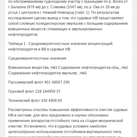
по обслуживаемому судоходному участку с границами по р. Волга от
г. Балахна (878 км) до с. Сомовка (1047 км), по р. Ока от 28 км до
устья с центром в г. Нижний Новгород (табл. 1). По результатам
исследования сделан вывод о том, что судовые НВ представляют
собой сложную полидисперсную эмульсию с большим содержанием
взвешенных веществ, плавающих и эмульгированных
нефтепродуктов.
Таблица 1 - Средневероятностные значения концентраций
нефтепродуктов и ВВ в судовых НВ
Средневероятностные значения
Взвешенные вещества, г/м3 Содержание нефтепродуктов общ., г/м1
Содержание нефтепродуктов эмульгир., г/м3
Пассажирский флот 901 48007 290
Грузовой флот 228 184959 37
Технический флот 430 4908 65
Рассмотрены способы повышения эффективности очистки судовых
НВ в системе, для чего предложено и научно обосновано
применение аппаратов отстойного типа на стадии механической
очистки. Установлено, что в судовых условиях наиболее
целесообразно использование отстойников вертикального типа,