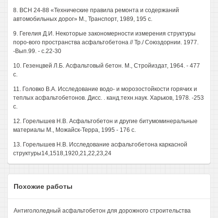
8. ВСН 24-88 «Технические правила ремонта и содержаний
автомобильных дорог» М., Транспорт, 1989, 195 с.
9. Гегелия Д.И. Некоторые закономерности измерения структуры
поро-вого пространства асфальтобетона // Тр./ Союздорнии. 1977.
-Вып.99. - с.22-30
10. Гезенцвей Л.Б. Асфальтовый бетон. М., Стройиздат, 1964. - 477
с.
11. Головко В.А. Исследование водо- и морозостойкости горячих и
теплых асфальтобетонов. Дисс. . канд.техн.наук. Харьков, 1978. -253
с.
12. Горелышев Н.В. Асфальтобетон и другие битумоминеральные
материалы М., Можайск-Терра, 1995 - 176 с.
13. Горелышев Н.В. Исследование асфальтобетона каркасной
структуры14,1518,1920,21,22,23,24
Похожие работы
Антигололедный асфальтобетон для дорожного строительства