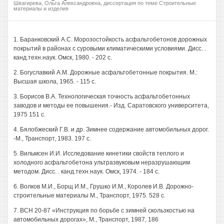
Швагирева, Ольга Александровна, диссертация по теме Строительные
материалы и изделия
1. Баранковский A.C. Морозостойкость асфальтобетонов дорожных
покрытий в районах с суровыми климатическими условиями. Дисс. .
канд.техн.наук. Омск, 1980. - 202 с.
2. Богуславкий A.M. Дорожные асфальтобетонные покрытия. М.:
Высшая школа, 1965. - 115 с.
3. Борисов В.А. Технологическая точность асфальтобетонных
заводов и методы ее повышения.- Изд. Саратовского университета,
1975 151 с.
4. Бялобжеский Г.В. и др. Зимнее содержание автомобильных дорог.
-М., Транспорт, 1983. 197 с.
5. Вильмсен И.И. Исследование кинетики свойств теплого и
холодного асфальтобетона ультразвуковым неразрушающим
методом. Дисс. . канд.техн.наук. Омск, 1974. - 184 с.
6. Волков М.И., Борщ И.М., Грушко И.М., Королев И.В. Дорожно-
строительные материалы М., Транспорт, 1975. 528 с.
7. ВСН 20-87 «Инструкция по борьбе с зимней скользкостью на
автомобильных дорогах», М., Транспорт, 1987, 186