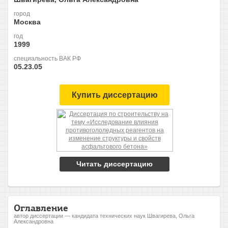
город
Москва
год
1999
специальность ВАК РФ
05.23.05
Купить диссертацию
Читать диссертацию
Оглавление
автор диссертации — кандидата технических наук Швагирева, Ольга
Александровна