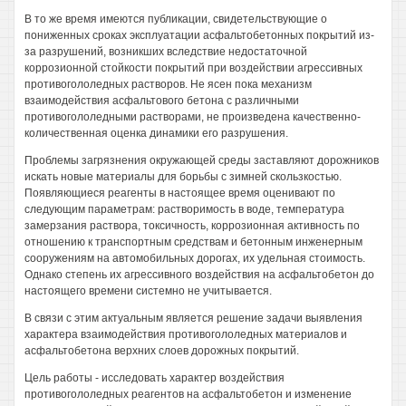
В то же время имеются публикации, свидетельствующие о
пониженных сроках эксплуатации асфальтобетонных покрытий из-
за разрушений, возникших вследствие недостаточной
коррозионной стойкости покрытий при воздействии агрессивных
противогололедных растворов. Не ясен пока механизм
взаимодействия асфальтового бетона с различными
противогололедными растворами, не произведена качественно-
количественная оценка динамики его разрушения.
Проблемы загрязнения окружающей среды заставляют дорожников
искать новые материалы для борьбы с зимней скользкостью.
Появляющиеся реагенты в настоящее время оценивают по
следующим параметрам: растворимость в воде, температура
замерзания раствора, токсичность, коррозионная активность по
отношению к транспортным средствам и бетонным инженерным
сооружениям на автомобильных дорогах, их удельная стоимость.
Однако степень их агрессивного воздействия на асфальтобетон до
настоящего времени системно не учитывается.
В связи с этим актуальным является решение задачи выявления
характера взаимодействия противогололедных материалов и
асфальтобетона верхних слоев дорожных покрытий.
Цель работы - исследовать характер воздействия
противогололедных реагентов на асфальтобетон и изменение