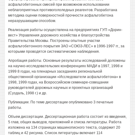
асфальтобетонных смесей при возможном использовании
неблагоприятных противогололедных реагентов. Разработана
методика оценки поверхностной прочности асфальтобетона
неразрушающим способом.
Реализация работы осуществлена на предприятиях ГУП «Дорин-
вест» Управления дорожного хозяйства и благоустройства
Правительства Москвы. Построены опытные участки
асфальтобетонного покрытия ЗАО «СОЮЗ-ЛЕС» в 1996-1997 гг., за
которыми проводятся систематические наблюдения.
Апробация работы. Основные результаты исследований доложены
на научно-исследовательских конференциях МАДИ в 1997, 1998 и
1999 8 годах, на пленарных заседаниях региональной
общественной организации «Исследователи асфальтобетона» в
1998, 1999 годах, на Всероссийском семинаре-совещании
руководителей дорожных научных и проектных организаций
(Суздаль, 1998 г.) и др.
Публикации. По теме диссертации опубликовано 3 печатные
работы.
Объем диссертации. Диссертационная работа состоит из введения,
5 глав, общих выводов, приложений и списка литературы. Работа
изложена на 134 страницах машинописного текста, содержит 20
таблиц и 42 рисунка. Список литературы включает 114