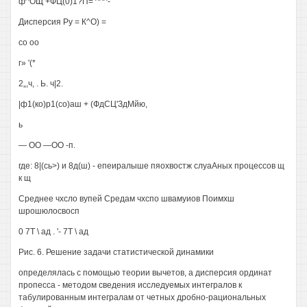
ф^ОЩ +ФЦ(0)1?П= ^^^-
Дисперсия Ру = К^О) =
со оо
г» '(*
2„,ч, . Ь. ч|2.
|ф1(ко)р1(со)аш + (ФдСЦ'ЗдМйю,
ь
— ОО —ОО -п.
где: 8|(сь>) и 8д(ш) - епеиралыше пяохвостж слуаАных процессов щ
к щ
Среднее чхсло вупей Средам чхспо швамуиов Поимхш
шрошюлосвосп
0 7Т \ ад . '- 7Т \ ад
Рис. 6. Решение задачи статистической динамики
определялась с помощью теории вычетов, а дисперсия ординат
пропесса - методом сведения исследуемых интегралов к
табулированным интегралам от четных дробно-рациональных