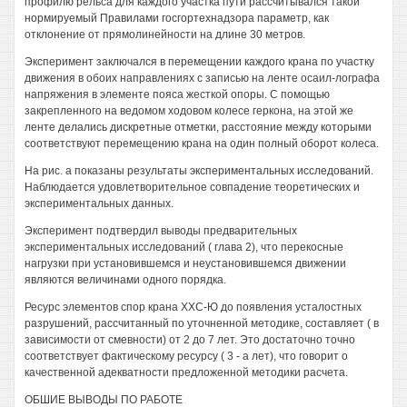
профилю рельса для каждого участка пути рассчитывался такой
нормируемый Правилами госгортехнадзора параметр, как
отклонение от прямолинейности на длине 30 метров.
Эксперимент заключался в перемещении каждого крана по участку
движения в обоих направлениях с записью на ленте осаил-лографа
напряжения в элементе пояса жесткой опоры. С помощью
закрепленного на ведомом ходовом колесе геркона, на этой же
ленте делались дискретные отметки, расстояние между которыми
соответствуют перемещению крана на один полный оборот колеса.
На рис. а показаны результаты экспериментальных исследований.
Наблюдается удовлетворительное совпадение теоретических и
экспериментальных данных.
Эксперимент подтвердил выводы предварительных
экспериментальных исследований ( глава 2), что перекосные
нагрузки при установившемся и неустановившемся движении
являются величинами одного порядка.
Ресурс элементов спор крана ХХС-Ю до появления усталостных
разрушений, рассчитанный по уточненной методике, составляет ( в
зависимости от смевности) от 2 до 7 лет. Это достаточно точно
соответствует фактическому ресурсу ( 3 - а лет), что говорит о
качественной адекватности предложенной методики расчета.
ОБШИЕ ВЫВОДЫ ПО РАБОТЕ