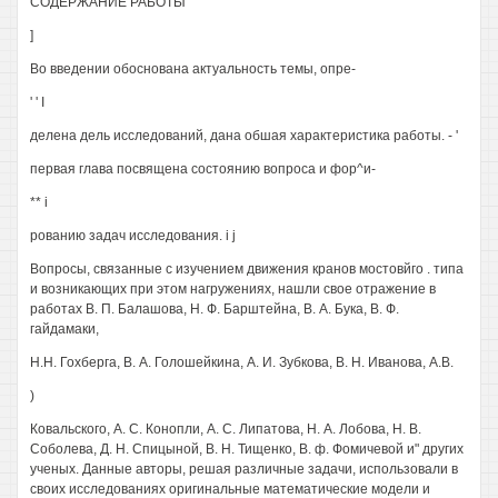
СОДЕРЖАНИЕ РАБОТЫ
]
Во введении обоснована актуальность темы, опре-
' ' I
делена дель исследований, дана обшая характеристика работы. - '
первая глава посвящена состоянию вопроса и фор^и-
** i
рованию задач исследования. i j
Вопросы, связанные с изучением движения кранов мостовйго . типа
и возникающих при этом нагружениях, нашли свое отражение в
работах В. П. Балашова, Н. Ф. Барштейна, В. А. Бука, В. Ф.
гайдамаки,
H.H. Гохберга, В. А. Голошейкина, А. И. Зубкова, В. Н. Иванова, A.B.
)
Ковальского, А. С. Конопли, А. С. Липатова, Н. А. Лобова, Н. В.
Соболева, Д. Н. Спицыной, В. Н. Тищенко, В. ф. Фомичевой и" других
ученых. Данные авторы, решая различные задачи, использовали в
своих исследованиях оригинальные математические модели и