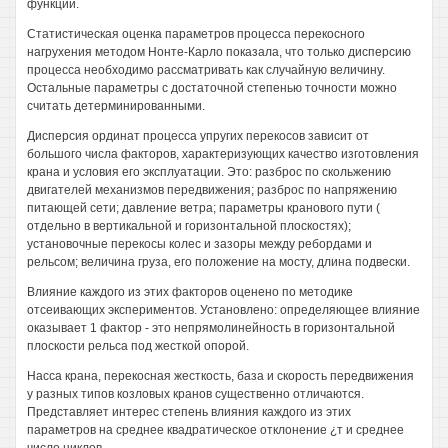
функций.
Статистическая оценка параметров процесса перекосного
нагрухения методом Нонте-Карло показала, что только дисперсию
процесса необходимо рассматривать как случайную величину.
Остальные параметры с достаточной степенью точности можно
считать детерминированными.
Дисперсия ординат процесса упругих перекосов зависит от
большого числа факторов, характеризующих качество изготовления
крана и условия его эксплуатации. Это: разброс по скольжению
двигателей механизмов передвижения; разброс по напряжению
питающей сети; давление ветра; параметры кранового пути (
отдельно в вертикальной и горизонтальной плоскостях);
установочные перекосы колес и зазоры между ребордами и
рельсом; величина груза, его положение на мосту, длина подвески.
Влияние каждого из этих факторов оценено по методике
отсеивающих экспериментов. Установлено: определяющее влияние
оказывает 1 фактор - это непрямолинейность в горизонтальной
плоскости рельса под жесткой опорой.
Насса крана, перекосная жесткость, база и скорость передвижения
у разных типов козловых кранов существенно отличаются.
Представляет интерес степень влияния каждого из этих
параметров на среднее квадратическое отклонение ¿т и среднее