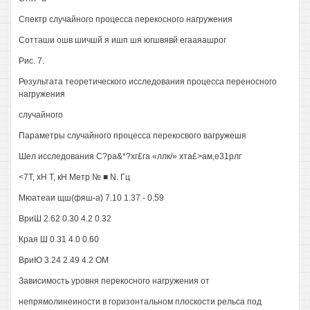
Спектр случайного процесса перекосного нагружения
Сотташи ошв шичшй я ишп шя югшвявй егааяашрог
Рис. 7.
Результата теоретического исследования процесса переносного
нагружения
случайного
Параметры случайного процесса перекосвого вагружешя
Шел исследования С?ра&*?хг£га «ллк/» хта£>ам,е31рлг
<7Т, хН Т, кН Метр № ■ N. Гц
Мюатеаи щш(фяш-а) 7.10 1.37 - 0.59
ВриШ 2.62 0.30 4.2 0.32
Края Ш 0.31 4.0 0.60
ВриЮ 3.24 2.49 4.2 ОМ
Зависимость уровня перекосного нагружения от
непрямолинеиности в горизонтальном плоскости рельса под