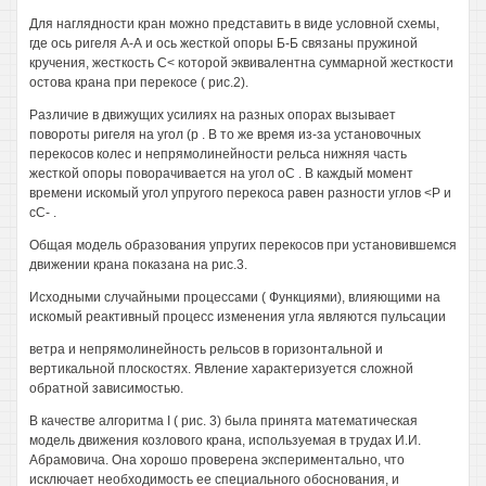
Для наглядности кран можно представить в виде условной схемы,
где ось ригеля А-А и ось жесткой опоры Б-Б связаны пружиной
кручения, жесткость С< которой эквивалентна суммарной жесткости
остова крана при перекосе ( рис.2).
Различие в движущих усилиях на разных опорах вызывает
повороты ригеля на угол (р . В то же время из-за установочных
перекосов колес и непрямолинейности рельса нижняя часть
жесткой опоры поворачивается на угол оС . В каждый момент
времени искомый угол упругого перекоса равен разности углов <Р и
сС- .
Общая модель образования упругих перекосов при установившемся
движении крана показана на рис.3.
Исходными случайными процессами ( Функциями), влияющими на
искомый реактивный процесс изменения угла являются пульсации
ветра и непрямолинейность рельсов в горизонтальной и
вертикальной плоскостях. Явление характеризуется сложной
обратной зависимостью.
В качестве алгоритма I ( рис. 3) была принята математическая
модель движения козлового крана, используемая в трудах И.И.
Абрамовича. Она хорошо проверена экспериментально, что
исключает необходимость ее специального обоснования, и