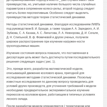
Детерминированный подход в некото-_ рых случаях имеет свои
преимущества, но, учитывая наличие большого числа случайных
параметров в сопряжении колесо-рельс, второй подход следует
считать более перспективным. Особенно следует выделить
преимущества методов теории статистический динамики.
Нетоды статистической динамики, благодаря исследованиям ЛИВТа
под руководством В. И. Брауде, а также трудам А. А. Заредкого, А. И.
Эубкова, С. А. Казака, А. С. Липатова, Л. А. Невзорова, Д. И. Сегаля,
Д. Н. Спипыной, В. ф. Фомичевой и других ученых, получили
широкое распространение при изучении нагружен-ности
грузоподъемных машин.
Изучение состояния вопроса показало, что поставленная в
диссертации цель может быть достигнута путем последовательного
решения следующих задач ( рис. 1).
Это, прежде всего, разработка математической нодели,
описывающей движение козлового крана, пригодной для
исследования методами статистической динамики. Поскольку
известные исследования по данному вопросу проводились для
условий других производств, для уточнения требований к модели
необходимо предварительное экспериментальное изучение
перекосов на козловом кране, работающем в типичных условиях
лесного склада.
После разработки модели определяются ( теоретически или