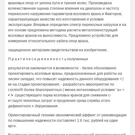
крановых опор от уклона пути и трения колес. Произведена
количественная оценка степени влияния на диапазон и частоту
перекосного нагружения параметров козлового крана и Факторов,
характеризующих качество его изготовления и условия
эксплуатации. Впервые определен спектр перекосных нагрузок и на
его основе предложена методика расчета металлоконструкций
козловых кранов на выносливость. Предложено устройство для
измерения относительного забега опор крана,
защищенное авторским свидетельством на изобретение.
П р а к т и ч е с к ¡а я и е я н е с т ь полученных
результатов заключается в возможности: - белее обоснованно
проектировать козловые краны, предназначенные для работы на
лесинг складах, что повысит надежность данного оборудования <;!
ке на стадии проектирования; - разработать мероприятие по
г.оглпн!® более благоприятных ( менее интенсивных! условии ' а» <
•'.!•. существующего парка козловых кранов для снижения с-
к<:гшулт.чпяопяых затрат и продления срока службы отого
дефинитного •-.блруиования.
Ориентировочный технике-экономический аффект от рекомендации
по повышению надежности составляет 1.6 тыс. рублей на один
крг.н.