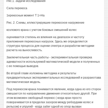
Рис.1. Задачи исследования
Сила перекоса
1ерекосныи момент Т 1=На
Рис. 2. Схемы, иллюстрирукшие перекосное нагружение
козлового крана с учетом боковых смешений колес
оценивается степень их влияния на диапазон и частоту
приложения перекосных нагрузок. Здесь же определяется
структура процесса для оценки спектра и разработки методики
расчета на выносливость.
Заключительная часть работы - экспериментальная проверка
адекватности используемой математической модели и полученных
с ее помощью выводов.
Во второй главе изложены методика и результаты
предварительных экспериментальных исследований и разраеотава
математическая модель.
Под перекосом крана понимается явление, когда одна из его сторон
смешается по направлению движения относительно другой. При
этом возможен свободный перекос ( когда кран просто
поворачивается в пределах зазоров между ребордами колес и
рельсом) и упругий - когда забег одной из опор вызван