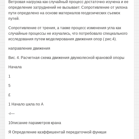
Ветровая нагрузка как случайный процесс достаточно изучена и ее
определение затруднений не вызывает. Сопротивление от уклона
пути определено на основе материалов геодезических съемок
путей.
Сопротивление от трения, а также процесс изменения угла как
случайные процессы не изучались, что потребовало специального
исследования путем моделирования движения опор ( рис.4).
направление движения
Вис. 4. Расчетная схема движения двухколесной крановой опоры
Начала
1
5
£
1 Начало шкла по А
-г—
10писание параметров крана
Я Определение каэффишентай передаточной функши