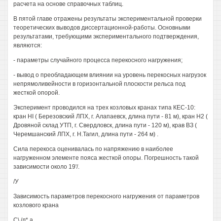
расчета на основе справочных таблиц.
В пятой главе отражены результаты экспериментальной проверки
теоретических выводов диссертационной-работы. Основными
результатами, требующими экспериментального подтверждения,
являются:
- параметры случайного процесса перекосного нагружения;
- вывод о преобладающем влиянии на уровень перекосных нагрузок
непрямоливейности в горизонтальной плоскости рельса под
жесткой опорой.
Эксперимент проводился на трех козловых кранах типа КЕС-10:
кран HI ( Березовский ЛПХ, г. Алапаевск, длина пути - 81 м), кран Н2 (
Дровяной склад УТП, г. Свердловск, длина пути - 120 м), крав ВЗ (
Черемшанский ЛПХ, г. Н.Тагил, длина пути - 264 м) .
Сила перекоса оценивалась по напряжению в наиболее
нагруженном элементе пояса жесткой опоры. Погрешность такой
зависимости около 19'/.
/У
Зависимость параметров перекосного нагружения от параметров
козлового крана
С\ /л* а