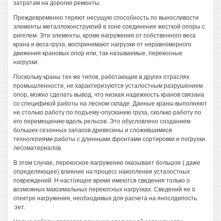
затратам на дорогие ремонты.
Преждевременно теряют несущую способность по выносливости
элементы металлоконструкпий в зоне соединения жесткой опоры с.
ригелем. Эти элементы, кроме нагружения от собственного веса
крана и веса груза, воспринимают нагрузки от неравномерного
движения крановых опор или, так называемые, перекосные
нагрузки.
Поскольку краны тех же типов, работающие в других отраслях
промышленности, не характеризуются усталостным разрушением
опор, можно сделать вывод, что низкая надежность кранов связана
со спецификой работы на лесном складе. Данные краны выполняют
не столько работу по подъему-опусканию груза, сколько работу по
его перемещению вдоль рельсов. Это обусловлено созданием
больших сезонных запасов древесины и сложившимися
технологиями работы с длинными фронтами сортировки и погрузки
лесоматериалов.
В этом случае, перекосное яагружение оказывает большое ( даже
определяющее) влияние на процесс накопления усталостных
повреждений. Н настоящее время имеются сведения только о
возможных максимальных перекосных нагрузках. Сведений яе о
спектре нагружения, необходимых для расчета на янпслдипость.
:зет.