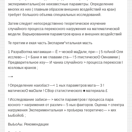
экспериментально] ее неизвестные параметры. Определение
многих из них ( главным образом внешних воздействий на кран)
требует большого объема специальных исследований.
Затем следует непосредственно теоретическое изучение
случайного процесса перекосного нагружения на математической
модели. Варьированием параметров крана и внешних воздействий
Те претим и екая часть Зиспарим^нтальная масть
1 РазраВогпка матамаши— Ё > ческой маДали, при— | 5 гоАной Оля
исслево— [ > Бани я ме главами ста— ! 5 гпистическоО Оинамики |
Предварительное изу— И чаниа случайного > процесса перекосов I
козловых кранов ;
—•
! Определение наизбаст—< 1 ных параметров мата— 3 !
матическоО маОали ! СВор статистического ■ материала £
! Исследование забиси— > мости параметров г процесса пара
косного > нагрижения от различ— 5 ных факторов. Оценка > спектра
нагружения Экспериментальная » проЬерка теоретичес— » ких
ЬыБойоБ ;
ВыЬоАы. Рекомендации