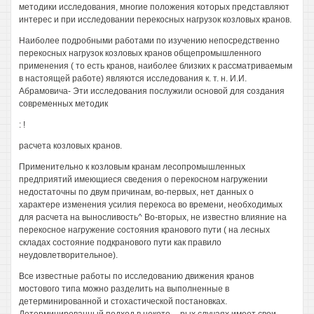
методики исследования, многие положения которых представляют
интерес и при исследовании перекосных нагрузок козловых кранов.
Наиболее подробными работами по изучению непосредственно
перекосных нагрузок козловых кранов общепромышленного
применения ( то есть кранов, наиболее близких к рассматриваемым
в настоящей работе) являются исследования к. т. н. И.И.
Абрамовича- Эти исследования послужили основой для создания
современных методик
: !
расчета козловых кранов.
Применительно к козловым кранам лесопромышленных
предприятий имеющиеся сведения о перекосном нагружении
недостаточны по двум причинам, во-первых, нет данных о
характере изменения усилия перекоса во времени, необходимых
для расчета на выносливость^ Во-вторых, не известно влияние на
перекосное нагружение состояния кранового пути ( на лесных
складах состояние подкранового пути как правило
неудовлетворительное).
Все известные работы по исследованию движения кранов
мостового типа можно разделить на выполненные в
детерминированной и стохастической постановках.