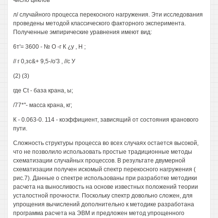
число циклов
л/ случайного процесса перекосного нагружения. Эти исследования
проведены методой классического факторного эксперимента.
Полученные эмпирические уравнения имеют вид:
6т'= 3600 - № О -г К ¿у , Н ;
// г 0,зс&+ 9,5-/о'3 , //с У
(2) (3)
где Ct - база крана, ы;
/77*"- масса крана, кг;
К - 0.063-0. 114 - коэффициент, зависящий от состояния кранового
пути.
Сложность структуры процесса во всех случаях остается высокой,
что не позволило использовать простые традиционные методы
схематизации случайных процессов. В результате двумерной
схематизации получен искомый спектр перекосного нагружения (
рис.7). Данные о спектре использованы при разработке методики
расчета на выносливость на основе известных положений теории
усталостной прочности. Поскольку спектр довольно сложен, для
упрощения вычислений дополнительно к методике разработана
программа расчета на ЭВМ и предложен метод упрощенного