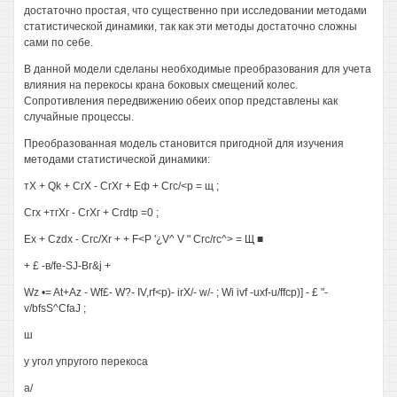
достаточно простая, что существенно при исследовании методами
статистической динамики, так как эти методы достаточно сложны
сами по себе.
В данной модели сделаны необходимые преобразования для учета
влияния на перекосы крана боковых смещений колес.
Сопротивления передвижению обеих опор представлены как
случайные процессы.
Преобразованная модель становится пригодной для изучения
методами статистической динамики:
тХ + Qk + СгХ - СгХг + Еф + Сгс/<р = щ ;
Сгх +тгХг - СгХг + Сгdtp =0 ;
Ex + Czdx - Сгс/Xr + + F<P '¿V^ V " Сгс/гс^> = Щ ■
+ £ -в/fe-SJ-Вг&j +
Wz •= At+Az - Wf£- W?- IV,rf<p)- irX/- w/- ; Wi ivf -uxf-u/ffcp)] - £ "-
v/bfsS^CfaJ ;
ш
у угол упругого перекоса
а/