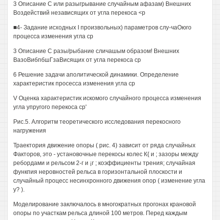
3 Описание С или разыгрывание случайным афазам) Внешних
Воздействий независящих от угла перекоса <р
■4- Задание исходных I произвольных) параметров слу-чаОюго
процесса изменения угла ср
3 Описание С разы/рыбание сличашым образом! Внешних
ВазоВибпбшГзаВисящих от угла перекоса ср
6 Решение задачи аполитической динамики. Определение
характеристик просесса изменения угла ср
V Оценка характеристик искомого случайного процесса изменения
угла упругого перекоса ср'
Рис.5. Алгоритм теоретического исследования перекосного
нагружения
Траектория движение опоры ( рис. 4) зависит от ряда случайных
Факторов, это - установочные перекосы колес К{ и ; зазоры между
ребордами и рельсом 2-г и ¡г ; коэффициенты трения; случайная
функпия неровностей рельса в горизонтальной плоскости и
случайный процесс несинхронного движения опор ( изменение угла
у? ).
Моделирование заключалось в многократных прогонах крановой
опоры по участкам рельса длиной 100 метров. Перед каждым