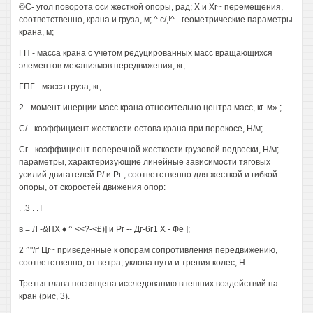
©С- угол поворота оси жесткой опоры, рад; X и Хг~ перемещения,
соответственно, крана и груза, м; ^.с/,!^ - геометрические параметры
крана, м;
ГП - масса крана с учетом редуцированных масс вращающихся
элементов механизмов передвижения, кг;
ГПГ - масса груза, кг;
2 - момент инерции масс крана относительно центра масс, кг. м» ;
С/ - коэффициент жесткости остова крана при перекосе, Н/м;
Сг - коэффициент поперечной жесткости грузовой подвески, Н/м;
параметры, характеризующие линейные зависимости тяговых
усилий двигателей Р/ и Рг , соответственно для жесткой и гибкой
опоры, от скоростей движения опор:
. .3 . .Т
в = Л -&ПХ ♦ ^ <<?-<£)] и Рг -- Дг-6г1 X - Фё ];
2 ^"/г' Цг~ приведенные к опорам сопротивления передвижению,
соответственно, от ветра, уклона пути и трения колес, Н.
Третья глава посвящена исследованию внешних воздействий на
кран (рис, 3).