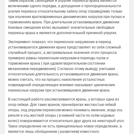
Таким образом, свободные и упругие перекосы крана являются
величинами одного порядка, а допущения о пропорциональности
усилия перекоса относительному забегу опор справедливо только
при изучении кратковременных динамических нагрузок при пусках и
торможениях крана. При длительном установившемся движении
боковые смещения колес вызывают значительные свободвые
перекосы крана и являются дополнительной причиной упругих.
Эксперимент показал, что перекосное нагружение в период
установившегося движения крана представляет из себя сложный
случайный процесс, а экстремальные значения этого процесса
примерно равны перекосным нагрузкам в периоды пуска и
торможения крана ( при удовлетворительном состоянии
механизмов передвижения]. Согласно этому выводу, учитывая
относительную длительность установившегося движения крана,
можно считать, что на процесс накопления усталостных
повреждений определяющее влиявие оказывают циклические
перекосные нагрузки при установившемся движении крана.
В настоящей работе рассматриваются краны, у которых одна из
опор гибкая. Для таких кранов, пренебрегая жесткостью гибкой
опоры, под упругим перекосом можно понимать явление, когда ось
ригеля и ось жесткой опоры ( в нижней части по осям ходовых
колес) поворачиваются относительно друг друга на некоторый угол.
Такое определение не есть принципиально новое определение, а
является лишь обобщением ( развитием) известного.