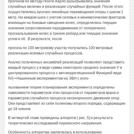
прогоном по методу Нонте-Карло разыгрывались значения
случайных величин и реализации случайных функций. После этого
осуществлялись кусочно-линейные перемещения опоры с шагом 1
метр. На каждом шаге с учетом силовых и кинематических факторов,
влияющих на боковые смещения колес, определялись текущие
значения сопротивления передвижению от поперечного
проскальзывания колес и трения реборд или текущие значения
углов и об . В результате, после
прогона по 100 метровому участку получались 100 метровые
реализации искомых случайных процессов.
Анализ полученных ансамблей реализаций позволяет представить
каждый процесс у в виде суммы некоторого среднего значения У и
центрированного процесса с автокорреляционной Функцией вида
IV/) • Нашинным экспериментом на ЭВН с испо-
льзованием теории планирования эксперимента определены
зависимости параметров этих процессов от параметров крана и
параметров случайного процесса несинхронного движения опор.
Они представляют из себя полиномы второго порядка, содержащие
до 18 членов.
В четвертой главе приведены алгоритм ( рис. 5] и результата
теоретических исследований перекосного нагружения.
Особенность алгоритма заключалась в использовании