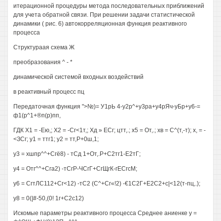
итерационной процедуры метода последовательных приближений
для учета обратной связи. При решении задачи статистической
динамики ( рис. 6) автокорреляционная функция реактивного
процесса
Структураая схема Ж
преобразования ^ - *
динамической системой входных воздействий
в реактивный процесс пц
Передаточная функция ">№)= У1рЬ 4-у2р^+у3ра+у4рЯч-уБр+у6-=
ф1(р^1+®п(р)пп,
ГДК Х1 = -Ею,; Х2 = -Сг<1т,; Хд » ЕСг; цтт,.; х5 = От,.; хв = С^(т,-т); х, = -
<ЗСг; у1 = ттг1; у2 = тт,Р+0ш,1;
у3 = хшпр^^+Сгё8) - тСд 1+От,.Р+С2тг1-Е2тГ;
у4 = Отг^^+Сга2) -тСгР-ЧСгГ+СгЩгК-гЕСгсМ;
у6 = СгтЛС112+Сг<12) -тС2 (С^+Сг«!2) -€1С2Г+Е2С2+с|<12(т-пц,.);
у8 = 0(|#-50,(0! 1г+С2с12)
Искомые параметры реактивного процесса Среднее аниенке у =