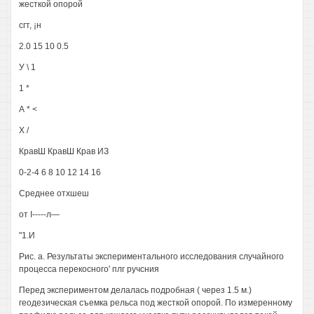
жесткой опорой
сгт, ¡н
2.0 15 10 0.5
У \ 1
1 *
А * <
X /
КравШ КравШ Крав ИЗ
0-2-4 6 8 10 12 14 16
Среднее отхшеш
от I-----л—
"1.И
Рис. а. Результаты экспериментального исследования случайного
процесса перекосного' плг ручсния
Перед экспериментом делалась подробная ( через 1.5 м.)
геодезическая съемка рельса под жесткой опорой. По измеренному