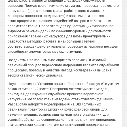
Целью работы является решение следующей совокупности
вопросов. Прежде всего - изучение структуры процесса перекосного
нагружения ( для козлового крана, работающего в условиях
лесопромышленного предприятия) и зависимости параметров
этого процесса от внешних воздействий на кран и собственных
параметров крана. После этого: для существующих типов кранов -
выработка рекомен-дапий по снижению уровня и длительности
приложения перекосных нагрузок,а для вновь проектируемых -
разработка методики расчета, в наибольшей степени
соответствующей действительным процессам исчерпания несущей
способности элементов металлоконструкций.
Воздействия па кран, вызывающие его перекосы, и искомый
реактивный процесс перекосного нагружеиия являются случайными
процессами, поэтому в качестве метода исследования выбрана
теория статистической динамики.
Научная новизна. Уточнено понятие "перекосной нагрузки" с учетом
боковых смешений колес. Построена математическая модель,
пригодная для изучения случайного процесса перекосного
нагружения козлового крана методами статистическойгдашаники.
Разработан алгоритм моделирования на ЭВН случайных
реализаций траектории движения колес крановой опоры для
изучения внешних воздействий на кран при его движении. Для
условий работы на лесопромышленном предприятии определены
статистические характеристики сопротивлений передвижению