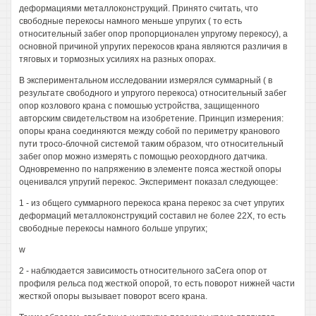
деформациями металлоконструкций. Принято считать, что
свободные перекосы намного меньше упругих ( то есть
относительный забег опор пропорционален упругому перекосу), а
основной причиной упругих перекосов крана являются различия в
тяговых и тормозных усилиях на разных опорах.
В экспериментальном исследовании измерялся суммарный ( в
результате свободного и упругого перекоса) относительный забег
опор козлового крана с помошью устройства, защищенного
авторским свидетельством на изобретение. Принцип измерения:
опоры крана соединяются между собой по периметру кранового
пути тросо-блочной системой таким образом, что относительный
забег опор можно измерять с помощью реохордного датчика.
Одновременно по напряжению в элементе пояса жесткой опоры
оценивался упругий перекос. Эксперимент показал следующее:
1 - из общего суммарного перекоса крана перекос за счет упругих
деформаций металлоконструкций составил не более 22Х, то есть
свободные перекосы намного больше упругих;
w
2 - наблюдается зависимость относительного заСега опор от
профиля рельса под жесткой опорой, то есть поворот нижней части
жесткой опоры вызывает поворот всего крана.