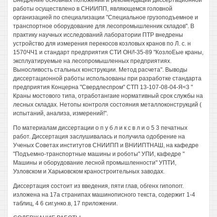
Внедрение основных положении и рекомендаций диссертационной
работы осуществлено в СНИИПП, являющемся головной
организацией по специализации "Специальное грузоподъемное и
транспортное оборудование для лесопромышленник складов". В
практику научных исследований лаборатории ПТР внедрены
устройство для измерения перекосов козловых кранов по Л. с. н
1570ЧЧ1 и стандарт предприятия СТИ ОН/!-35-89 "КозлоЕые краны,
эксплуатируемые на лесопромышленных предприятиях.
Выносливость стальных конструкции. Метод расчета". Выводы
диссертационной работы использованы при разработке стандарта
предприятия Концерна "Свердлеспром" СТП 13-107-08-04-Я<3 "
Краны мостового типа, отработангаие нормативный срок службы на
лесных складах. Нетопы контроля состояния металлоконструкций (
испытаний, анализа, измерений!".
По материалам диссертации о п у б л и к с в л и о 5 3 печатных
работ. Диссертация заслушивалась и получила одобрение на
Ученых Советах институтов СНИИПП и ВНИИПТНАШ, на кафедре
"Подъемно-транспортные машины и роботы" УПИ, кафедре "
Машины и оборудование лесной промышленности" УПТИ,
Узловском и Харьковском краностроительных заводах.
Диссертация состоит из введения, пяти глав, обгенх гипопогг.
изложена на 17а странипах машинописного текста, содержит 1-4
таблиц, 4 6 сиг.унко.в, 17 приложении.