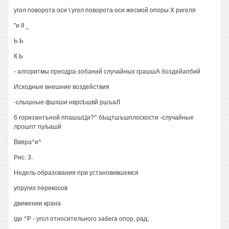
угол поворота оси \ угол поворота оси жесмой опоры X ригеля
"и II _
Ь Ь
К Ь
- алгоритмы преодра-зобаний случайных грашшА боздейапбий
Исходные внешние воздействия
-слышные фшхши нврсЬшвй ршъаЛ
6 горизантъной ппашшЦи?^ бЬщтшъшплоскости -случайные
лрошпт пу/ьашй
Ввяра^и^
Рис. 3.
Недель образования при установившемся
упругих перекосов
движении крана
где ^Р - угол относительного забега опор, рад;