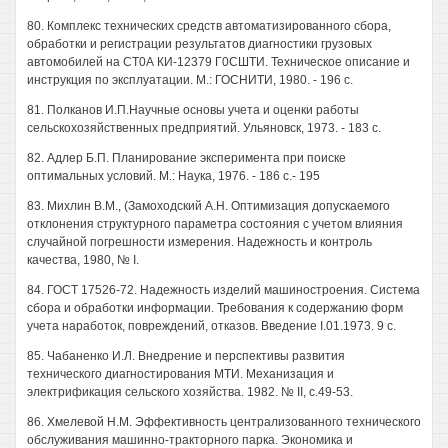
80. Комплекс технических средств автоматизированного сбора,
обработки и регистрации результатов диагностики грузовых
автомобилей на СТ0А КИ-12379 Г0СШТИ. Техническое описание и
инструкция по эксплуатации. М.: ГОСНИТИ, 1980. - 196 с.
81. Полканов И.П.Научные основы учета и оценки работы
сельскохозяйственных предприятий. Ульяновск, 1973. - 183 с.
82. Адлер Б.П. Планирование эксперимента при поиске
оптимальных условий. М.: Наука, 1976. - 186 с.- 195
83. Михлин В.М., (Замоходский А.Н. Оптимизация допускаемого
отклонения структурного параметра состояния с учетом влияния
случайной погрешности измерения. Надежность и контроль
качества, 1980, № I.
84. ГОСТ 17526-72. Надежность изделий машиностроения. Система
сбора и обработки информации. Требования к содержанию форм
учета наработок, повреждений, отказов. Введение I.01.1973. 9 с.
85. Чабаненко И.Л. Внедрение и перспективы развития
технического диагностирования МТИ. Механизация и
электрификация сельского хозяйства. 1982. № II, с.49-53.
86. Хмелевой Н.М. Эффективность централизованного технического
обслуживания машинно-тракторного парка. Экономика и