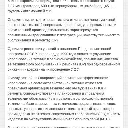
более возросли. За период I98I.I985 гг. сельское хозяйство юлучит
1,87 млн.тракторов, 600 тыс. зерноуборочных комбайнов,1,45 шш.
грузовых автомобилей У I/.
Следует отметить, что новая техника отличается конструктивной
сложностью, высокой энергонасыщенностью, универсальностью и
значи-гельной производительностью, характеризуется
повышенными требованиями к эксплуатации, качеству технического
обслуживания и ремонта(ТОР).
Одним из решающих условий выполнения Продовольственной
программы СССР на период до 1990 года является улучшение
использования техники в сельском хозяйстве, повышение качества
ее технического обслу-кивания и ремонта (ТОР) при одновременном
снижении издержек на их проведение У 2 У.
К числу важнейших направлений повышения эффективности
использования сельскохозяйственной техники относятся
правильная организация технического обслуживания (ТО) и
ремонта, совершенствование планирования и управления
техническим обслуживанием и ремонтом сельскохозяйственной
техники на базе современных технических средств, позволяющих
повысить уровень использования техники, который в настоящее
время далеко не отвечает современным требованиям У 3 У, снизить
издержки на эксплуатацию машинно-тракторного парка (МТП).
Годовые эксплуатационные издержки по парку тракторов составили