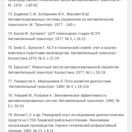
производственно-технической базой автомобильного транспорта. -
М., 1976. - с.80-92.
73. Бадинер С.М., Бобарыкин В.А., Жасович В.Ш.
Автоматизированные системы управления на автомобильном
транспорте. М.: Транспорт, 1977. - 160 с.
74. Басов М., Кутиков Г. ЦУП переходная стадия АСУП.
Автомобильный транспорт, 1977, № 5, с.19-21.
75. Бемс Е., Бреусов Г. АСУ в технической службе: учет и анализ
комплекса подготовки производства. Автомобильный транспорт
Казахстана,1979, № 5, с.22-24.
76. Бреусов Г. Ремонтный листок автоматизированной обработки.
Автомобильный транспорт Казахстана, 1977, № I, с.18-19.
77. Панкратов Н., Мирошников Л. Пути развития диагностики.
-Автомобильный транспорт. 1980, № 4, с.19-22е
78. Улицкий М., Рыбаков А. Экономическая эффективность
автоматизированных систем. Автомобильный транспорт, 1980, №
5,с. 50-53.
79. Иосим С.Х. и др. Передовой опыт исследования диагностических
средств на СТ0А Тукумской райсельхозтехники. Экономикаи
организация производства. Научно-технический реферативный
сборник, 1982, № 12, с.9-11.