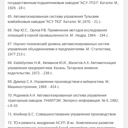
государственным подшипниковым заводом "АСУ-7ПЗ I". Каталог. М.,
1926. -18 с.
65. Автоматизированная система управления Тульским
комбайновым заводом "АСУ ТКЗ". Каталог. М.,1976. - 21 с.
66. Лир Ю.С., Орлов Р.В. Применение методов исследования
операций в горной промышленности. М.: Недра, 1964. - 194 с.
67. Научно-технический уровень автоматизированных систем
управления объединениями и предприятиями. М.: Статистика;
1977.213 с.
68. Хабибуллин Н.Ф., Ккпманов Ю.И., Мазитов A.A. Автоматизация
управления предприятием. Казань: Татарское книжное
издательство, 1972. - 238 с.
69. Думлер С.А. Управление производством и кибернетика. М.:
Машиностроение, 1969. - 424 с.
70. Родников А.Н. Автоматизированная система управления
тракторным заводом. УНИИТЭИ. Экспресс-информация. № 6, 1982,
с.6-10.
71. Кпейнер Б.С. Совершенствование управления производством
72. ТО и ремонта, внедрение АСУП. В кн.: Комплексное развитие