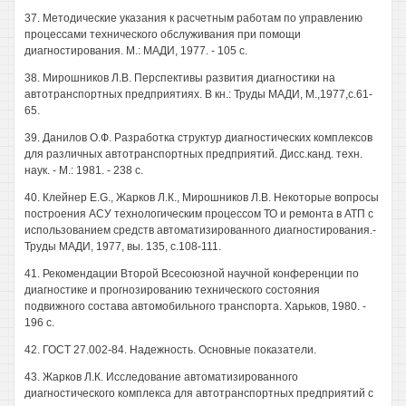
37. Методические указания к расчетным работам по управлению
процессами технического обслуживания при помощи
диагностирования. М.: МАДИ, 1977. - 105 с.
38. Мирошников Л.В. Перспективы развития диагностики на
автотранспортных предприятиях. В кн.: Труды МАДИ, М.,1977,с.61-
65.
39. Данилов О.Ф. Разработка структур диагностических комплексов
для различных автотранспортных предприятий. Дисс.канд. техн.
наук. - М.: 1981. - 238 с.
40. Клейнер E.G., Жарков Л.К., Мирошников Л.В. Некоторые вопросы
построения АСУ технологическим процессом ТО и ремонта в АТП с
использованием средств автоматизированного диагностирования.-
Труды МАДИ, 1977, вы. 135, с.108-111.
41. Рекомендации Второй Всесоюзной научной конференции по
диагностике и прогнозированию технического состояния
подвижного состава автомобильного транспорта. Харьков, 1980. -
196 с.
42. ГОСТ 27.002-84. Надежность. Основные показатели.
43. Жарков Л.К. Исследование автоматизированного
диагностического комплекса для автотранспортных предприятий с