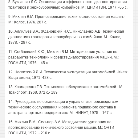
8. Буклашин Д.С. Организация и эффективность диагностирования
тракторов и зерноуборочных комбайнов. М.: ЦНИИТЭИ, 1977. -55 с.
9. Михлин В.М. Прогнозирование технического состояния машин.-
М.: Колос, 1976. 287 с.
10. Аллилуев В.А., Ждановский Н.С., Николаенко А.В. Техническая
диагностика тракторов и зерноуборочных комбайнов. М.: Колос,
1978. - 287 с.
11. Скибневский К.Ю., Михлин В.М. Методические указания по
разработке технологии и средств диагостирования машин. М.:
ГОСНИТИ, 1976. - 45 с.
12. Несвитский Я.И. Техническая эксплуатация автомобилей. -Киев:
Выца школа, 1971. 428 с.
13. Крамаренко Г.В. Техническое обслуживание автомобилей. -М.:
Транспорт, 1968. 372 с.- 189
14. Руководство по организации и управлению производством
технического обслуживания и ремонта подвижного состава в
автотранспортных предприятиях. М.: НИИАТ, 1975. - 167 с.
15. Михлин В.М., Сельцер А.А. Методические ууказания по
прогнозированию технического состояния машин. М.: ОНТИ
ГОСНИТИ, 1972. - 216 с.