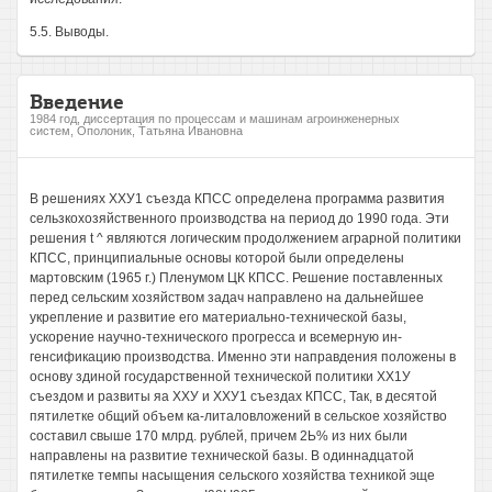
5.5. Выводы.
Введение
1984 год, диссертация по процессам и машинам агроинженерных
систем, Ополоник, Татьяна Ивановна
В решениях ХХУ1 съезда КПСС определена программа развития
сельзкохозяйственного производства на период до 1990 года. Эти
решения t ^ являются логическим продолжением аграрной политики
КПСС, принципиальные основы которой были определены
мартовским (1965 г.) Пленумом ЦК КПСС. Решение поставленных
перед сельским хозяйством задач направлено на дальнейшее
укрепление и развитие его материально-технической базы,
ускорение научно-технического прогресса и всемерную ин-
генсификацию производства. Именно эти направдения положены в
основу здиной государственной технической политики ХХ1У
съездом и развиты яа ХХУ и ХХУ1 съездах КПСС, Так, в десятой
пятилетке общий объем ка-литаловложений в сельское хозяйство
составил свыше 170 млрд. рублей, причем 2Ь% из них были
направлены на развитие технической базы. В одиннадцатой
пятилетке темпы насыщения сельского хозяйства техникой эще