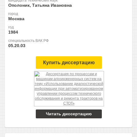
кандидата технических наук
Ополоник, Татьяна Ивановна
город
Москва
год
1984
специальность ВАК РФ
05.20.03
Купить диссертацию
Читать диссертацию