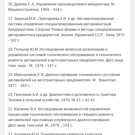
16. Думлер С.А. Управление производством и кибернетика. М :
Машиностроение, 1969. - 424 с.
17. Зарухов М.И., Припадчева К.И. и др. Автоматизированная
система управления специализированным авторемонтным
предприятием. Сборник "Новые формы и методы специализации
авторемонтных предприятий. Знание Украинской ССР. - Киев, 1872.
- 162 с.
18. Польнар Ю.М. Исследование вопросов организации и
управления системой технического обслуживания и технического
ремонта автомобилей в автотракторных предприятиях. Дисс.канд.
техн. наук. - М., 1979. - 147 с.
19. Мирошников Л. В. Диагностирование технического состояния
автомобилей на автотракторных предприятиях. М.: Транспорт,
1977. - 263 с.
20. Григорьев А.И. и др. Диагностика и долговечность трактора.
Техника в сельском хозяйстве. 1979, № 12, с.42-43.
21. Юрченко В.А. Исследование возможностей управления
процессами технического обслуживания и текущего ремонта
автомобилей при помощи углубленного диагностирования.
Дисс.канд. техн.наук. М., 1979. - 154 с.
22. Артемьев Ю.Н. Планирование ремонтов тракторов.