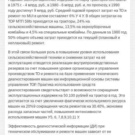
в 1975 г. - 4 млрд. руб., в 1980 - 6 млрд. руб. и, по прогнозу, к 1990
году достигнут 9 млрд. руб. Средний годовой прирост затрат на ТО и
ремонт по MUI в целом составляет 6% У 4 У. В общих затратах на
ТОР МТП 58fo приходится на тракторы, 24% на
сельскохозяйственные машины, 13,5% на зерноуборочные
комбайны и 4,5% на специальные комбайны. По данным за 1980 год
50% общего объема затрат приходится на текущий (плановый и
неплановый) ремонт.
В этой связи большая роль в повышении уровня использования
сельскохозяйственной техники и снижении затрат на её
эксплуатацию отводится реализации внутрипроизводственных
резервов за счет повышения уровня организации и управления
производством ТО и ремонта на базе применения технического
диагностирования машин как информационной основы системы
управления ТОР. Практика использования средств
диагностирования свидетельствует о возможности сокращения
эксплуатационных издержек на 50.100 рублей на трактор в год. Это
достигается за счет увеличения фактически используемого ресурса
машин на 20%9 сокращения числа ремонтов на 30.40%, экономии
расхода запасных частей, повышения интенсивности
использования машин У5, б, 7,8,9,10,11 У.
Эффективность диагностической информации (ДИ) при
техническом обслуживании и ремонте машин зависит от ее