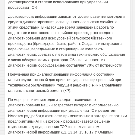
достоверности и степени использования при управлении
процессами ТОР.
Достоверность информации зависит от уровня развития методов и
средств диагностирования, оснащенности сельского хозяйства
этими средствами. В настоящее время завершена работа по
подготовке и постановке на серийное производство средств
диагностирования для всех уровней сельскохозяйственного
производства (бригада,хозяйство, район). Созданы и выпускаются
переносные, передвижные и стационарные комплекты
диагностических средств с учетом вида технического обслуживания
и числа обслуживаемых тракторов. Обеспе -ченность их
диагностическим оборудованием составляет 70% от потребности.
Полученная при диагностировании информация о состоянии
машин служит основой для принятия управляющих решений при
техническом обслуживании, текущем ремонте (ТР) и направлении
машины в капитальный ремонт (КР).
По мере развития методов и средств технического
диагностирования машин возрастает интерес к использованию
диагностической информации при управлении ТО и ремонтом.
Имеется ряд работ,в частности применительно к автотранспортным
предприятиям (АТП), в которых рассматривается решение
отдельных задач управления ТОР с использованием
диагностической информации /12, 13,14, 15,16,17 У. Общими