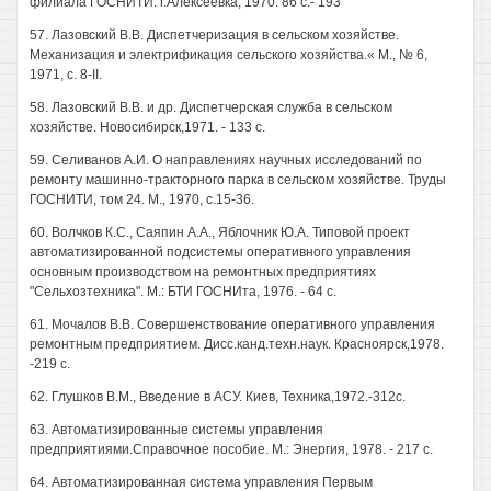
филиала ГОСНИТИ. г.Алексеевка, 1970. 86 с.- 193
57. Лазовский B.B. Диспетчеризация в сельском хозяйстве.
Механизация и электрификация сельского хозяйства.« М., № 6,
1971, с. 8-II.
58. Лазовский В.В. и др. Диспетчерская служба в сельском
хозяйстве. Новосибирск,1971. - 133 с.
59. Селиванов А.И. О направлениях научных исследований по
ремонту машинно-тракторного парка в сельском хозяйстве. Труды
ГОСНИТИ, том 24. М., 1970, с.15-36.
60. Волчков К.С., Саяпин A.A., Яблочник Ю.А. Типовой проект
автоматизированной подсистемы оперативного управления
основным производством на ремонтных предприятиях
"Сельхозтехника". М.: БТИ ГОСНИта, 1976. - 64 с.
61. Мочалов В.В. Совершенствование оперативного управления
ремонтным предприятием. Дисс.канд.техн.наук. Красноярск,1978.
-219 с.
62. Глушков В.М., Введение в АСУ. Киев, Техника,1972.-312с.
63. Автоматизированные системы управления
предприятиями.Справочное пособие. М.: Энергия, 1978. - 217 с.
64. Автоматизированная система управления Первым