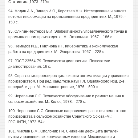
Статистика,1973.-279с.
94. Модин A.A., Зингер И.О., Коротяев М.Ф. Исследование и анализ
потоков информации на промышленных предприятиях. М., 1979. -
150 с.
95. Олигин-Нестеров В.И. Эффективность управленческого труда в
промышленном производстве. М.: Экономика, 1967. - 186 с.
96. Немедов И.Б., Никпнова Л.Г. Кибернетика и экономическая
работа на предприятиях. М.: Энергетика, 1967. - 228 с.
97. ГОСТ 23564-79. Техническая диагностика. Показатели
диагностирования. 16 с.
98. Справочник проектировщика систем автоматизации управления
производством. Под ред. канд.техн.наук Г.Л. Одилянского.Изд. 2-е,
перераб. и доп. М.: Машиностроение, 1976. - 590 с.
99. Черепанов С.С. Техническое обслуживание и ремонт машин в
сельском хозяйстве. М.: Колос, 1978. - 278 с.
100. Черепанов С.С. Основные направления развития ремонтного
производства в сельском хозяйстве Советского Союза.-М.:
Г0СНИТИ, 1972. 54 с.
101. Михлин В.М., Ополоник Т.И. Снижение дефицита деталей
путем управления их допускаемым износом. Механизация и