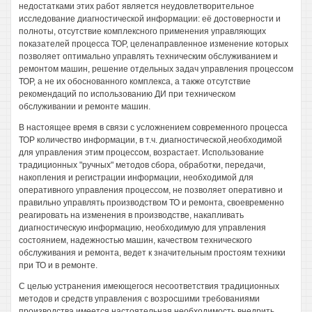
недостатками этих работ является неудовлетворительное
исследование диагностической информации: её достоверности и
полноты, отсутствие комплексного применения управляющих
показателей процесса ТОР, целенаправленное изменение которых
позволяет оптимально управлять техническим обслуживанием и
ремонтом машин, решение отдельных задач управления процессом
ТОР, а не их обоснованного комплекса, а также отсутствие
рекомендаций по использованию ДИ при техническом
обслуживании и ремонте машин.
В настоящее время в связи с усложнением современного процесса
ТОР количество информации, в т.ч. диагностической,необходимой
для управления этим процессом, возрастает. Использование
традиционных "ручных" методов сбора, обработки, передачи,
накопления и регистрации информации, необходимой для
оперативного управления процессом, не позволяет оперативно и
правильно управлять производством ТО и ремонта, своевременно
реагировать на изменения в производстве, накапливать
диагностическую информацию, необходимую для управления
состоянием, надежностью машин, качеством технического
обслуживания и ремонта, ведет к значительным простоям техники
при ТО и в ремонте.
С целью устранения имеющегося несоответствия традиционных
методов и средств управления с возросшими требованиями
производства имеется настоятельная необходимость внедрить