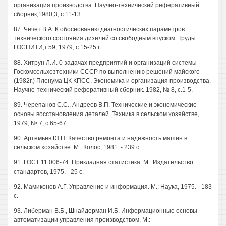
организация производства. Научно-технический реферативный
сборник,1980,3, с.11-13.
87. Чечет В.А. К обоснованию диагностических параметров
технического состояния дизелей со свободным впуском. Труды
ГОСНИТИ,т.59, 1979, с.15-25.i
88. Хитрун Л.И. 0 задачах предприятий и организаций системы
Госкомсельхозтехники СССР по выполнению решений майского
(1982г.) Пленума ЦК КПСС. Экономика и организация производства.
Научно-технический реферативный сборник. 1982, № 8, с.1-5.
89. Черепанов С.С., Андреев В.П. Технические и экономические
основы восстановления деталей. Техника в сельском хозяйстве,
1979, № 7, с.65-67.
90. Артемьев Ю.Н. Качество ремонта и надежность машин в
сельском хозяйстве. М.: Колос, 1981. - 239 с.
91. ГОСТ 11.006-74. Прикладная статистика. М.: Издательство
стандартов, 1975. - 25 с.
92. Мамиконов А.Г. Управление и информация. М.: Наука, 1975. - 183
с.
93. Либерман В.Б., Шнайдерман И.Б. Информационные основы
автоматизации управления производством. М.: