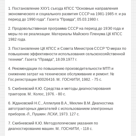
1. Постановление ХХУ1 съезда КПСС "Основные направления
экономического и социального развития СССР на 1981-1985 гг. и ра
период до 1990 года". Газета "Правда", 05.03.1980 г.
2. Продовольстввнная программа СССР на период до 19Э0 года и
меры по ее реализации. Материалы Майского Пленума ЦК КПСС
1982 года.
3. Постановление ЦК КПСС и Совета Министров СССР "О мерах по
повышению эффективности использования сельскохозяйственной
техники". Газета ^Правда", 18.09.1977 г.
4. Рекомендации по повышению производительности МТП и
снижению затрат на техническое обслуживание и ремонт. №
Гос.регистрации 80026416. М.: ГОСНИТИ, 1982. - 75 с.
5. Скибневский К.Ю. Средства и методы диагностирования
тракторов. М.: Колос, 1976. - 80 с.
6. Ждановский Н.С., Аллилуев В.А., Михлин В.М. Диагностика
автотракторных двигателей с использованием электронных
приборов.-Л., Пушкин: ЛСХИ, 1973. 127 с.
7. Скибневский К.Ю. Методологические указания по
диагностированию машин. М.: ГОСНИТИ, - 118 с.