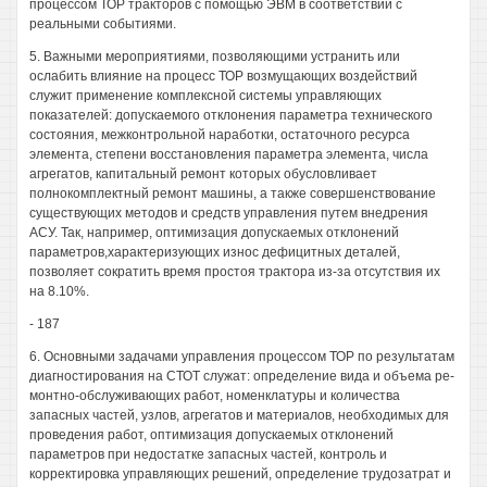
процессом ТОР тракторов с помощью ЭВМ в соответствии с
реальными событиями.
5. Важными мероприятиями, позволяющими устранить или
ослабить влияние на процесс ТОР возмущающих воздействий
служит применение комплексной системы управляющих
показателей: допускаемого отклонения параметра технического
состояния, межконтрольной наработки, остаточного ресурса
элемента, степени восстановления параметра элемента, числа
агрегатов, капитальный ремонт которых обусловливает
полнокомплектный ремонт машины, а также совершенствование
существующих методов и средств управления путем внедрения
АСУ. Так, например, оптимизация допускаемых отклонений
параметров,характеризующих износ дефицитных деталей,
позволяет сократить время простоя трактора из-за отсутствия их
на 8.10%.
- 187
6. Основными задачами управления процессом ТОР по результатам
диагностирования на СТОТ служат: определение вида и объема ре-
монтно-обслуживающих работ, номенклатуры и количества
запасных частей, узлов, агрегатов и материалов, необходимых для
проведения работ, оптимизация допускаемых отклонений
параметров при недостатке запасных частей, контроль и
корректировка управляющих решений, определение трудозатрат и