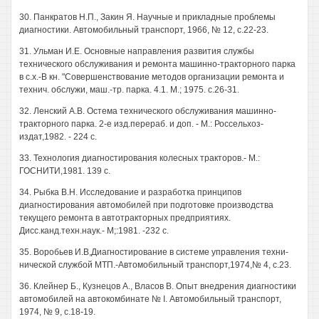
30. Панкратов Н.П., Закин Я. Научные и прикладные проблемы
диагностики. Автомобильный транспорт, 1966, № 12, с.22-23.
31. Ульман И.Е. Основные направления развития службы
технического обслуживания и ремонта машинно-тракторного парка
в с.х.-В кн. "Совершенствование методов организации ремонта и
технич. обслужи, маш.-тр. парка. 4.1. M.; 1975. с.26-31.
32. Ленский A.B. Остема технического обслуживания машинно-
тракторного парка. 2-е изд.перераб. и доп. - М.: Россельхоз-
издат,1982. - 224 с.
33. Технология диагностирования колесных тракторов.- М.:
ГОСНИТИ,1981. 139 с.
34. Рыбка В.Н. Исследование и разработка принципов
диагностирования автомобилей при подготовке производства
текущего ремонта в автотракторных предприятиях.
Дисс.канд.техн.наук.- М;:1981. -232 с.
35. Воробьев И.В,Диагностирование в системе управления техни-
нической службой МТП.-Автомобильный транспорт,1974,№ 4, с.23.
36. Клейнер Б., Кузнецов А., Власов В. Опыт внедрения диагностики
автомобилей на автокомбинате № I. Автомобильный транспорт,
1974, № 9, с.18-19.