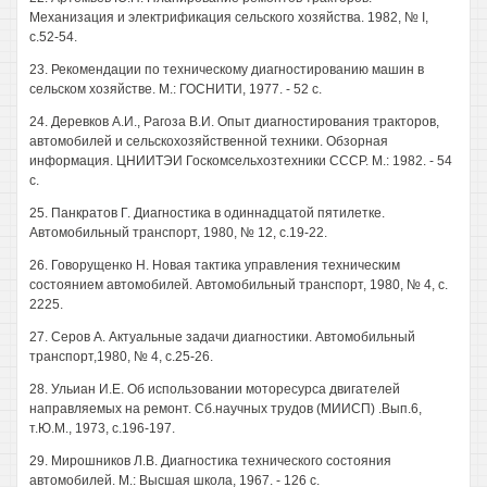
Механизация и электрификация сельского хозяйства. 1982, № I,
с.52-54.
23. Рекомендации по техническому диагностированию машин в
сельском хозяйстве. М.: ГОСНИТИ, 1977. - 52 с.
24. Деревков А.И., Рагоза В.И. Опыт диагностирования тракторов,
автомобилей и сельскохозяйственной техники. Обзорная
информация. ЦНИИТЭИ Госкомсельхозтехники СССР. M.: 1982. - 54
с.
25. Панкратов Г. Диагностика в одиннадцатой пятилетке.
Автомобильный транспорт, 1980, № 12, с.19-22.
26. Говорущенко Н. Новая тактика управления техническим
состоянием автомобилей. Автомобильный транспорт, 1980, № 4, с.
2225.
27. Серов А. Актуальные задачи диагностики. Автомобильный
транспорт,1980, № 4, с.25-26.
28. Ульиан И.Е. Об использовании моторесурса двигателей
направляемых на ремонт. Сб.научных трудов (МИИСП) .Вып.6,
т.Ю.М., 1973, с.196-197.
29. Мирошников Л.В. Диагностика технического состояния
автомобилей. М.: Высшая школа, 1967. - 126 с.