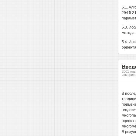
5.1. Ал
294 5.2
парамет
5.3. Ис
метода
5.4. Ис
ориента
Введ
2001 год
измерите
В после
традици
примене
геодези
многопа
оценка 
многоме
В резул