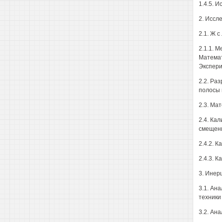
1.4.5. 
2. Иссл
2.1. Ж 
2.1.1. 
Математ
Экспери
2.2. Ра
полосы 
2.3. Ма
2.4. Ка
смещени
2.4.2. 
2.4.3. 
3. Инер
3.1. Ан
техники
3.2. Ан