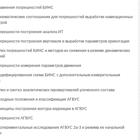
Уравнения погрешностей БИНС
Кинематические соотношения для погрешностей выработки навигационных
тров
Погрешности построения аналога ИТ
Погрешности построения вертикали и выработки параметров ориентации
ализ погрешностей БИНС и методов их снижения в режиме динамических
ний
Погрешности измерения параметров движения
Модифицированная схема БИНС с дополнительным измерительным
м
ализ и синтез аналитических гировертикалей усеченного состава
Исходные положения и классификация АГВУС
Принципы построения контура коррекции в АГВУС
Погрешности АГВУС
Экспериментальные исследования АГВУС 2а-3 и режима ее начальной
и