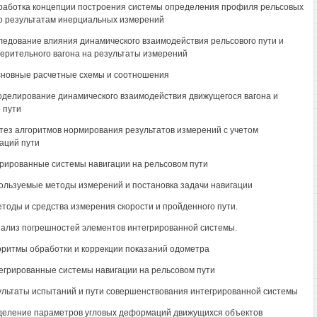
зработка концепции построения системы определения профиля рельсовых
о результатам инерциальных измерений
следование влияния динамического взаимодействия рельсового пути и
ерительного вагона на результаты измерений
Основные расчетные схемы и соотношения
Моделирование динамического взаимодействия движущегося вагона и
 пути
нтез алгоритмов нормирования результатов измерений с учетом
аций пути
грированные системы навигации на рельсовом пути
пользуемые методы измерений и постановка задачи навигации
Методы и средства измерения скорости и пройденного пути.
Анализ погрешностей элементов интегрированной системы.
горитмы обработки и коррекции показаний одометра
тегрированные системы навигации на рельсовом пути
зультаты испытаний и пути совершенствования интегрированной системы
деление параметров угловых деформаций движущихся объектов