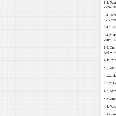
3.3. Ра
нитей п
3.4. Ис
путеизм
3.4.1. 
3.4.2. 
упругого
3.5. Си
деформ
4. Инте
4.1. Ис
4.1.1. 
4.1.2. 
4.2. Ал
4.3. Ин
4.4. Ре
5. Опре