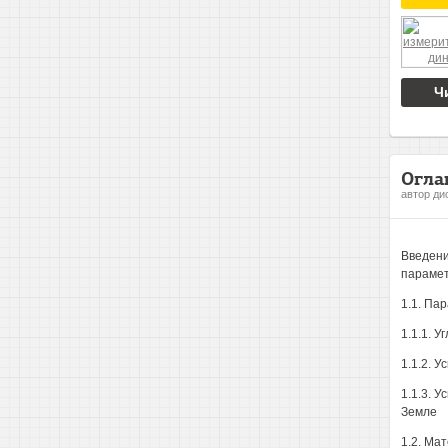
Ч
Огла
автор ди
Введени
парамет
1.1. Па
1.1.1. 
1.1.2. 
1.1.3. 
Земле
1.2. Ма