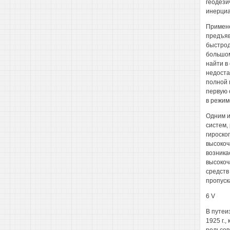
геодези
инерциа
Примене
предъяв
быстрод
большом
найти в 
недоста
полной 
первую 
в режим
Одним и
систем,
гироско
высокоч
возника
высокоч
средств
пропуск
6 V
В путеи
1925 г.