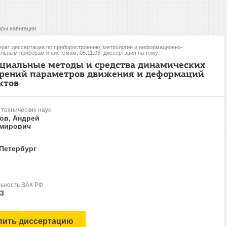
ры навигации
рат диссертации по приборостроению, метрологии и информационно-
льным приборам и системам, 05.11.03, диссертация на тему:
циальные методы и средства динамических
рений параметров движения и деформаций
ктов
 технических наук
ов, Андрей
мирович
-Петербург
ьность ВАК РФ
03
пить диссертацию