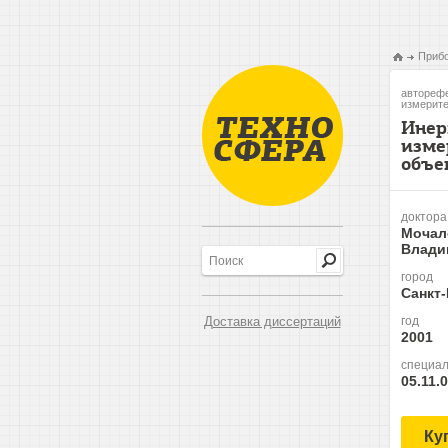
Прибо
авторефе
измерите
Инер
изме
объе
доктора
Мочал
Влади
город
Санкт
Доставка диссертаций
год
2001
специал
05.11.
Ку