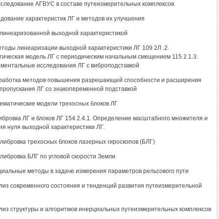
Исследование АГВУС в составе путеизмерительных комплексов
едование характеристик ЛГ и методов их улучшения
с линеаризованной выходной характеристикой
Методы линеаризации выходной характеристики ЛГ 109 2Л .2.
ическая модель ЛГ с периодическим начальным смещением 115 2.1.3.
ментальные исследования ЛГ с виброподставкой
зработка методов повышения разрешающей способности и расширения
пропускания ЛГ со знакопеременной подставкой
тематические модели трехосных блоков ЛГ
либровка ЛГ и блоков ЛГ 154 2.4.1. Определение масштабного множителя и
я нуля выходной характеристики ЛГ.
Калибровка трехосных блоков лазерных гироскопов (БЛГ)
Калибровка БЛГ по угловой скорости Земли
циальные методы в задаче измерения параметров рельсового пути
ализ современного состояния и тенденций развития путеизмерительной
ализ структуры и алгоритмов инерциальных путеизмерительных комплексов