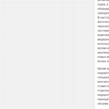
рельсов
годов, 
оборудо
лаборат
В насто
бесплат
гироско
системо
комплек
модерни
использ
кузова в
реализу
новых м
более п
Кроме в
недорог
специал
контакт
ставитс
отдельн
недорог
принцип
объема 