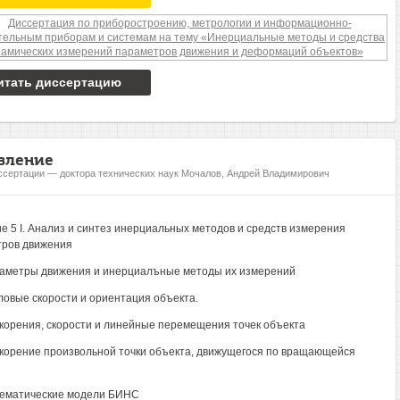
итать диссертацию
вление
ссертации — доктора технических наук Мочалов, Андрей Владимирович
е 5 I. Анализ и синтез инерциальных методов и средств измерения
ров движения
раметры движения и инерциалъные методы их измерений
Угловые скорости и ориентация объекта.
Ускорения, скорости и линейные перемещения точек объекта
Ускорение произвольной точки объекта, движущегося по вращающейся
тематические модели БИНС