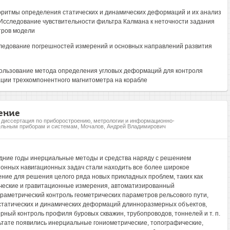
горитмы определения статических и динамических деформаций и их анализ
 Исследование чувствительности фильтра Калмана к неточности задания
ров модели
следование погрешностей измерений и основных направлений развития
пользование метода определения угловых деформаций для контроля
ции трехкомпонентного магнитометра на корабле
ение
, диссертация по приборостроению, метрологии и информационно-
льным приборам и системам, Мочалов, Андрей Владимирович
дние годы инерциальные методы и средства наряду с решением
онных навигационных задач стали находить все более широкое
ние для решения целого ряда новых прикладных проблем, таких как
ческие и гравитационные измерения, автоматизированный
раметрический контроль геометрических параметров рельсового пути,
статических и динамических деформаций длинноразмерных объектов,
рный контроль профиля буровых скважин, трубопроводов, тоннелей и т. п.
ьтате появились инерциальные гониометрические, топографические,