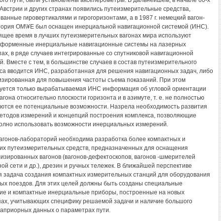
ого пути, были установлены акселерометры. В дальнейшем, в начале 60-х
в Австрии и других странах появились путеизмерительные средства,
ванные гировертикалями и гирогоризонтами, а в 1987 г. немецкий вагон-
ория ОМ\¥Е был оснащен инерциальной навигационной системой (ИНС).
ящее время в лучших путеизмерительных вагонах мира используют
форменные инерциальные навигационные системы на лазерных
пах, в ряде случаев интегрированные со спутниковой навигационной
й. Вместе с тем, в большинстве случаев в состав путеизмерительного
са вводится ИНС, разработанная для решения навигационных задач, либо
зированная для повышения частоты съема показаний. При этом
уется только вырабатываемая ИНС информация об угловой ориентации
агона относительно плоскости горизонта и в азимуте, т. е. не полностью
ются ее потенциальные возможности. Назрела необходимость развития
етодов измерений и концепций построения комплекса, позволяющие
олно использовать возможности инерциальных измерений.
агонов-лабораторий необходима разработка более компактных и
их путеизмерительных средств, предназначенных для оснащения
изированных вагонов (вагонов-дефектоскопов, вагонов -шмерителей
ной сети и др.), дрезин и ручных тележек. В ближайшей перспективе
я задача создания компактных измерительных станций для оборудования
ых поездов. Для этих целей должны быть созданы специальные
ие и компактные инерциальные приборы, построенные на новых
ах, учитывающих специфику решаемой задачи и наличие большого
априорных данных о параметрах пути.