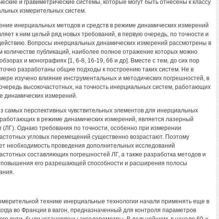
ческие и гравиметрические системы, которые могут быть отнесены к классу
льных измерительных систем.
ние инерциальных методов и средств в режиме динамических измерений
ляет к ним целый ряд новых требований, в первую очередь, по точности и
ействию. Вопросы инерциальных динамических измерений рассмотрены в
 количестве публикаций, наиболее полное отражение которых можно
обзорах и монографиях [1, 6-8, 16-19, 66 и др]. Вместе с тем, до сих пор
точно разработаны общие подходы к построению таких систем. Не в
мере изучено влияние инструментальных и методических погрешностей, в
очередь высокочастотных, на точность инерциальных систем, работающих
е динамических измерений.
з самых перспективных чувствительных элементов для инерциальных
 работающих в режиме динамических измерений, является лазерный
п (ЛГ). Однако требования по точности, особенно при измерении
астотных угловых перемещений существенно возрастают. Поэтому
ет необходимость проведения дополнительных исследований
астотных составляющих погрешностей ЛГ, а также разработка методов и
 повышения его разрешающей способности и расширения полосы
ания.
змерительной технике инерциальные технологии начали применять еще в
, когда во Франции в вагон, предназначенный для контроля параметров