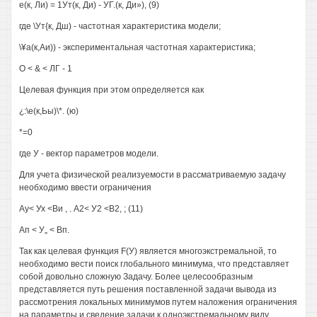
е(к, Ли) = 1Ут(к, Ди) - УГ.(к, Ди»), (9)
где \Ут{к, Дш) - частотная характеристика модели;
\¥а(к,Аи)) - экспериментальная частотная характеристика;
О < & < ЛГ - 1
Целевая функция при этом определяется как
¿:\е(к,Ьы)\*. (ю)
*=0
где У - вектор параметров модели.
Для учета физической реализуемости в рассматриваемую задачу
необходимо ввести ограничения
Ау< Ух <Ви , . А2< У2 <В2, ; (11)
Ап < У„ < Вп.
Так как целевая функция F(У) является многоэкстремальной, то
необходимо вести поиск глобального минимума, что представляет
собой довольно сложную Задачу. Более целесообразным
представляется путь решения поставленной задачи вывода из
рассмотрения локальных минимумов путем наложения ограничения
на параметры и сведение задачи к одноэкстремальному виду.