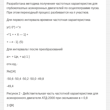
Разработана методика получения частотных характеристик для
глубокопазпых асинхронных двигателей по осциллограмме пуска.
При этом переходный процесс разбивается на п участков.
Для первого интервала времени частотная характеристика
уг1 0") =°л
<*1 + + X — 1] +
+ —• - 1]. (5)
Для интервала i после преобразований
а>- + Ци, + ш) 1 ]
отн.ед,-
Яе[1¥]
-50,6 -50,4 -50,2 -50,0 -49,8
-49,4
Рисунок 2 - Действительная часть частотной характеристики для
асинхронного двигателя АТД-2000 при скольжении в = 0,8
1т[]¥]