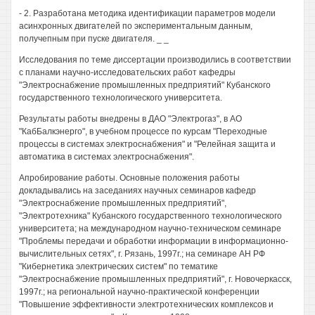
- 2. Разработана методика идентификации параметров модели
асинхронных двигателей по экспериментальным данным,
получепным при пуске двигателя. _ _
Исследования по теме диссертации производились в соответствии
с планами научно-исследовательских работ кафедры
"Электроснабжение промышленных предприятий" Кубанского
государственного технологического университета.
Результаты работы внедрены в ДАО "Электрогаз", в АО
"КабБалкэнерго", в учебном процессе по курсам "Переходные
процессы в системах электроснабжения" и "Релейная защита и
автоматика в системах электроснабжения".
Апробирование работы. Основные положения работы
докладывались на заседаниях научных семинаров кафедр
"Электроснабжение промышленных предприятий",
"Электротехника" Кубанского государственного технологического
университета; на международном научно-техническом семинаре
"Проблемы передачи и обработки информации в информационно-
вычислительных сетях", г. Рязань, 1997г.; на семинаре АН РФ
"Кибернетика электрических систем" по тематике
"Электроснабжение промышленных предприятий", г. Новочеркасск,
1997г.; на региональной научно-практической конференции
"Повышение эффективности электротехнических комплексов и