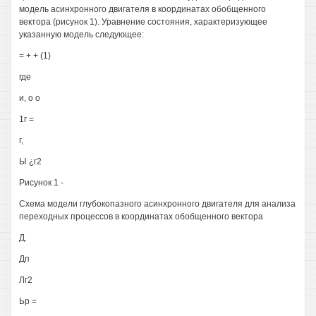
модель асинхронного двигателя в координатах обобщенного
вектора (рисунок 1). Уравнение состояния, характеризующее
указанную модель следующее:
= + + (1)
где
и, о о
1г =
г,
Ы ¿г2
Рисунок 1 -
Схема модели глубокопазного асинхронного двигателя для анализа
переходных процессов в координатах обобщенного вектора
Д.
Дп
Лг2
Ьр =