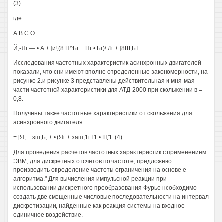
(3)
где
А В С О
Й,-Яг — • А + ]и!,(8 Н^Ьг + Пг • Ьг)\ Лг + ]8Ш,ЬТ.
Исследования частотных характеристик асинхронных двигателей
показали, что они имеют вполне определенные закономерности, на
рисунке 2.и рисунке 3 представлены действительная и мня-мая
части частотной характеристики для АТД-2000 при скольжении в =
0,8.
Получены также частотные характеристики от скольжения для
асинхронного двигателя:
= [Я, + зш,Ь, + • (Яг + заш,1гТ1 • Щ'1. (4)
Для проведения расчетов частотных характеристик с применением
ЭВМ, для дискретных отсчетов по частоте, предложено
производить определение частоты ограничения на основе е-
алгоритма." Для вычисления импульсной реакции при
использовании дискретного преобразования Фурье необходимо
создать две смещенные числовые последовательности на интервал
дискретизации, найденные как реакция системы на входное
единичное воздействие.