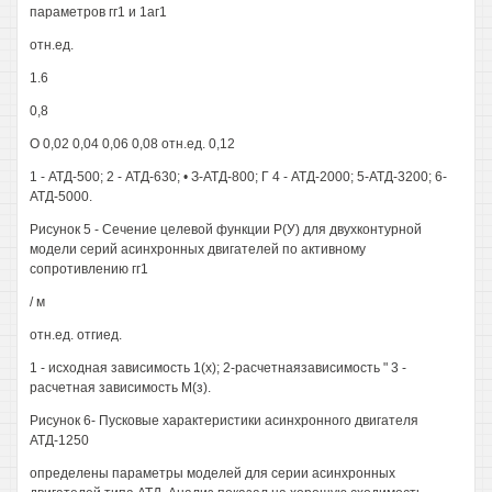
параметров гг1 и 1аг1
отн.ед.
1.6
0,8
О 0,02 0,04 0,06 0,08 отн.ед. 0,12
1 - АТД-500; 2 - АТД-630; • З-АТД-800; Г 4 - АТД-2000; 5-АТД-3200; 6-
АТД-5000.
Рисунок 5 - Сечение целевой функции Р(У) для двухконтурной
модели серий асинхронных двигателей по активному
сопротивлению гг1
/ м
отн.ед. отгиед.
1 - исходная зависимость 1(х); 2-расчетнаязависимость " 3 -
расчетная зависимость М(з).
Рисунок 6- Пусковые характеристики асинхронного двигателя
АТД-1250
определены параметры моделей для серии асинхронных