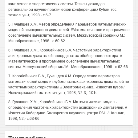
комплексов и энергетических систем. Тезисы докладов
региональной научно-практической конференции./ Кубан. гос.
технол. ун-т, 1998.- с.6-7.
5. Гучапшев Х.М. Метод определения параметров математических
моделей асинхронных двигателей. //Математическое и программное
обеспечение вычислительных систем. Межвузовский сборник./ М.:
Минобразование, 1998.- с.60-62. _
6. Гучапшев Х.М., Коробейников Б.А. Частотные характеристики
асинхронных двигателей в координатах обобщенного вектора. //
Математическое и программное обеспечение вычислительных
систем. Межвузовский сборник./ М.: Минобразование, 1998.- с.62-66.
7. Коробейников Б.А., Гучашдев Х.М. Определение параметров
математической модели глубокопазных асинхронных двигателей по
частотным характеристикам. //Электромеханика. Известия вузов./
Новочеркасский гос. технич. ун-т, 1998, N2-3,- 101с.
8. Гучапшев Х.М., Коробейников Б.А. Математическая модель
определения частотных характеристик асинхронных двигателей. //
Известия Кабардино-Балкарского научного центра РАН./ Нальчик,
1998, N2,- с.63-66.