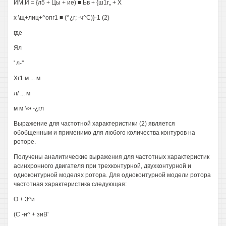
ИМ.И = {л5 + Цы + ие) ■ Ьв + {ш1г„ + X
х \щ+лиц+^опг1 ■ (^¿г; -ч^С)}-1 (2)
где
Ял
' л-''
Хг1 м ... м
л/ ... м
м м '«• -¿гл
Выражение для частотной характеристики (2) является
обобщенным и применимо для любого количества контуров на
роторе.
Получены аналитические выражения для частотных характеристик
асинхронного двигателя при трехконтурной, двухконтурной и
одноконтурной моделях ротора. Для одноконтурной модели ротора
частотная характеристика следующая:
О + З^и
(С -и^ + зиВ'