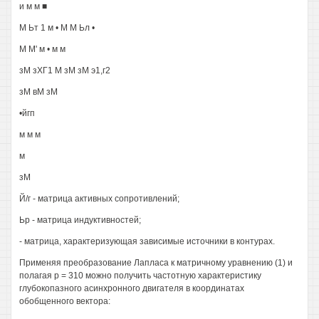
и м м ■
М Ьт 1 м • М М Ьл •
М М' м • м м
зМ зХГ1 М зМ зМ э1,г2
зМ вМ зМ
•йгп
м м м
м
зМ
Й/г - матрица активных сопротивлений;
Ьр - матрица индуктивностей;
- матрица, характеризующая зависимые источники в контурах.
Применяя преобразование Лапласа к матричному уравнению (1) и
полагая р = 310 можно получить частотную характеристику
глубокопазного асинхронного двигателя в координатах
обобщенного вектора: