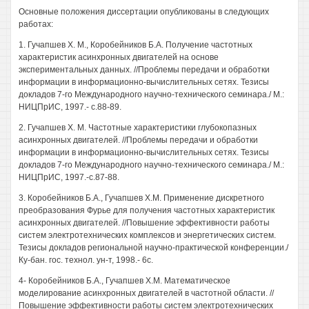
Основные положения диссертации опубликованы в следующих
работах:
1. Гучапшев X. М., Коробейников Б.А. Получение частотных
характеристик асинхронных двигателей на основе
экспериментальных данных. //Проблемы передачи и обработки
информации в информационно-вычислительных сетях. Тезисы
докладов 7-го Международного научно-технического семинара./ М.:
НИЦПрИС, 1997.- с.88-89.
2. Гучапшев X. М. Частотные характеристики глубокопазных
асинхронных двигателей. //Проблемы передачи и обработки
информации в информационно-вычислительных сетях. Тезисы
докладов 7-го Международного научно-технического семинара./ М.:
НИЦПрИС, 1997.-с.87-88.
3. Коробейников Б.А., Гучапшев Х.М. Применение дискретного
преобразования Фурье для получения частотных характеристик
асинхронных двигателей. //Повышение эффективности работы
систем электротехнических комплексов и энергетических систем.
Тезисы докладов региональной научно-практической конференции./
Ку-бан. гос. технол. ун-т, 1998.- 6с.
4- Коробейников Б.А., Гучапшев Х.М. Математическое
моделирование асинхронных двигателей в частотной области. //
Повышение эффективности работы систем электротехнических