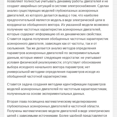
позволяют полностью учитывать динамику работы двигателей и не
создают аварийных ситуаций в системе электроснабжения. Сделан
анализ существующих моделей глубокопазных асинхронных
двигателей, из которого делается вывод о том, что наиболее
предпочтительной является модель в виде электрической цепи в
координатах обобщенного вектора. Из указанной модели возможно
получение частотных характеристик асинхронных двигателей,
которые содержат ипформацию об их динамических свойствах.
Ставится задача получения обобщенных частотных характеристик
асинхронного двигателя, зависящих как от частоты, так и от
скольжения. Так же делается анализ методов определения
параметров асинхронных двигателей по экспериментальным
данным, которые имеют следующие недостатки: не учитывают
условия физической реализуемости; отсутствует обоснование
выбора исходного начального вектора параметров; нет
универсальной методики определения параметров исходя из
обобщенной частотной характеристики.
Ставится задача создания методики идентификации параметров
моделей асинхронных двигателей по частотным характеристикам,
полученным на основе экспериментальных данных.
Вторая глава посвящена математическому моделированию
глубокопазных асинхронных двигателей в частотной области.
Получены математические модели двигателей в виде электрических
цепей с зависимыми источниками. Более удобной представляется