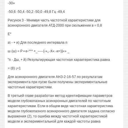
-30»
-50,6 -50,4 -50,2 -50,0 -49,8 Гц -49,4
Рисунок 3 - Мнимая часть частотной характеристики для
асинхронного двигателя АТД-2000 при скольжении в = 0,8
Е*
а\ - + и) Для последнего интервала п
ш (ш) = Р • е-*** +_—--[-»„-.К«.-и<)]«» _
"п - Дш, + й) Результирующая частотная характеристика равна
= (8) ¡=1
Для асинхронного двигателя АНЗ-2-16-57 по результатам
эксперимента при пуске были получены экспериментальные
частотные характеристики.
В третьей главе разработан метод идентификации параметров
модели глубокопазных асинхронных двигателей по частотным
характеристикам. Если в общем виде частотная характеристика
модели глубокопазного асинхронного двигателя задана согласно
выражения (2), то ошибка между частотной характеристикой
модели и экспериментальной для каждой частоты равна