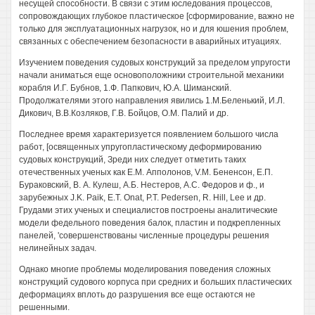
несущей способности. В связи с этим юследования процессов,
сопровождающих глубокое пластическое [сформирование, важно не
только для эксплуатационных нагрузок, но и для юшения проблем,
связанных с обеспечением безопасности в аварийных итуациях.
Изучением поведения судовых конструкций за пределом упругости
начали аниматься еще основоположники строительной механики
корабля И.Г. Бубнов, 1.Ф. Папкович, Ю.А. Шиманский.
Продолжателями этого направления явились 1.М.Беленький, И.Л.
Дикович, В.В.Козляков, Г.В. Бойцов, О.М. Палий и др.
Последнее время характеризуется появлением большого числа
работ, [освященных упругопластическому деформированию
судовых конструкций, Зреди них следует отметить таких
отечественных ученых как Е.М. Апполонов, V.M. Бененсон, Е.П.
Бураковский, В. А. Кулеш, А.Б. Нестеров, A.C. Федоров и ф., и
зарубежных J.K. Paik, Е.Т. Onat, Р.Т. Pedersen, R. Hill, Lee и др.
Грудами этих ученых и специалистов построены аналитические
модели федельного поведения балок, пластин и подкрепленных
панелей, 'совершенствованы численные процедуры решения
нелинейных задач.
Однако многие проблемы моделирования поведения сложных
конструкций судового корпуса при средних и больших пластических
деформациях вплоть до разрушения все еще остаются не
решенными.