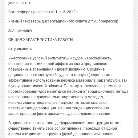
университета.
Автореферат разослан « 1Ь » /& 2012 г.
Ученый секретарь диссертационного совета д.т.н., профессор
А.И. Гайкович
ОБЩАЯ ХАРАКТЕРИСТИКА РАБОТЫ
актуальность.
Ужесточение условий эксплуатации судов, необходимость
повышения кономической эффективности предъявляют
повышенные требования к [роектированию. Создание
рациональных конструкций судового корпуса [редполагает
эффективное использование ресурса материала, как в упругой, так
и упругопластической области. Поэтому в последнее время при
проектировании удов наметился переход от традиционного метода,
основанного на допускаемых гапряжениях, к методам,
использующим предельные нагрузки, которые ызывают
пластические деформации. Данная тенденция особенно
характерна при [роектировании судов ледового плавания.
В процессе пластического деформирования конструкция может
существенно 1енять свое сопротивление, переходя от одной
формы восприятия нагрузки к [ругой до полного исчерпания