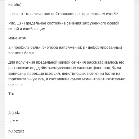
изгибе);
- ось п-п - пластическая нейтральная ось при сложном изгибе.
Рис. 13 - Предельное состояние сечения загруженного осевой
силой и изгибающим
моментом:
а - профиль балки; б- эпюра напряжений; в - деформированный
элемент балки
Для получения предельной кривой сечения рассматривалось его
равновесие под действием указанных силовых факторов, были
выписаны проекции всех сил, действующих в сечении балки на
горизонтальную ось, и составлена сумма моментов относительно
оси о—о:
Т =
F
]b{z)dz
л, F F
r-J b{z)dz