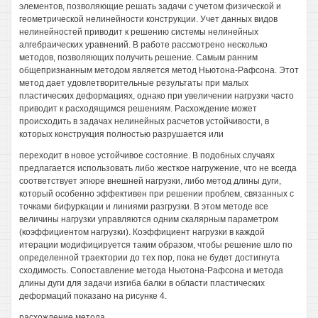
элементов, позволяющие решать задачи с учетом физической и
геометрической нелинейности конструкции. Учет данных видов
нелинейностей приводит к решению системы нелинейных
алгебраических уравнений. В работе рассмотрено несколько
методов, позволяющих получить решение. Самым ранним
общепризнанным методом является метод Ньютона-Рафсона. Этот
метод дает удовлетворительные результаты при малых
пластических деформациях, однако при увеличении нагрузки часто
приводит к расходящимся решениям. Расхождение может
происходить в задачах нелинейных расчетов устойчивости, в
которых конструкция полностью разрушается или
переходит в новое устойчивое состояние. В подобных случаях
предлагается использовать либо жесткое нагружение, что не всегда
соответствует эпюре внешней нагрузки, либо метод длины дуги,
который особенно эффективен при решении проблем, связанных с
точками бифуркации и линиями разгрузки. В этом методе все
величины нагрузки управляются одним скалярным параметром
(коэффициентом нагрузки). Коэффициент нагрузки в каждой
итерации модифицируется таким образом, чтобы решение шло по
определенной траектории до тех пор, пока не будет достигнута
сходимость. Сопоставление метода Ньютона-Рафсона и метода
длины дуги для задачи изгиба балки в области пластических
деформаций показано на рисунке 4.
расхождение метода