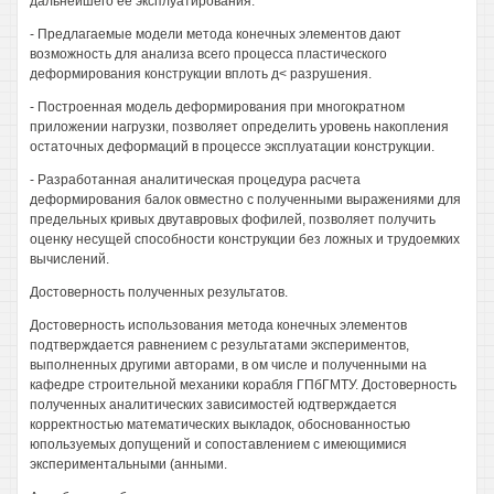
дальнейшего ее эксплуатирования.
- Предлагаемые модели метода конечных элементов дают
возможность для анализа всего процесса пластического
деформирования конструкции вплоть д< разрушения.
- Построенная модель деформирования при многократном
приложении нагрузки, позволяет определить уровень накопления
остаточных деформаций в процессе эксплуатации конструкции.
- Разработанная аналитическая процедура расчета
деформирования балок овместно с полученными выражениями для
предельных кривых двутавровых фофилей, позволяет получить
оценку несущей способности конструкции без ложных и трудоемких
вычислений.
Достоверность полученных результатов.
Достоверность использования метода конечных элементов
подтверждается равнением с результатами экспериментов,
выполненных другими авторами, в ом числе и полученными на
кафедре строительной механики корабля ГПбГМТУ. Достоверность
полученных аналитических зависимостей юдтверждается
корректностью математических выкладок, обоснованностью
юпользуемых допущений и сопоставлением с имеющимися
экспериментальными (анными.