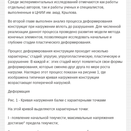
Среди экспериментальных исследований отмечаются как работы
отдельны) авторов, так и работы ученых и специалистов,
выполненные в ЦНИИ им. акад. Крылова.
Во второй главе выполнен анализ процесса деформирования
конструкциг при нагружении вплоть до разрушения. Для численной
реализации данногг процесса проведено развитие модели метода
конечных элементов, позволяющее исследовать начальные и
глубокие стадии пластического деформирования.
Процесс деформирования конструкции проходит несколько
характерны;' стадий: упругую, упругопластическую, пластическую и
разрушение. В каждой и:: этих стадий могут появляться свои формы
деформирования, которые сменяю-друг друга по мере роста
нагрузки. Наглядно этот процесс показан на рисунке 1, где
изображена типичная кривая нагружения конструкции
возрастающег поперечной нагрузкой.
Деформация
Рис. 1 - Кривая нагружения балки с характерными точками
На этой кривой выделяются характерные точки:
I - появление начальной текучести, максимальные напряжения
достигаю^ предела текучести;