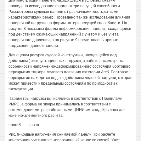
Для конструкций панелей, находящихся в условиях сжатия
проведено исследование форм потери несущей способности.
Рассмотрены судовые панели с ( различными жесткостными
характеристиками ребер. Проведено так же исследование влияния
поперечной нагрузки на формы потери несущей способности. На
рисунке 8 показаны формы деформирования панели, находящейся
под действием сжимающих напряжений с учетом и без учета
поперечного давления, а на рисунке 9 представлены кривые
нагружения данной панели.
Для оценки ресурса судовой конструкции, находящейся под
действием ( эксплуатационных нагрузок, в работе рассмотрены
особенности напряженно-деформированного состояния бортового
перекрытия танкера ледового плавания категории Агсб. Бортовое
перекрытие находится под воздействием ледовой нагрузки, которая
может привести к предельным состояниям по пригодности к
эксплуатации.
Параметры нагрузки вычислялись в соответствии с Правилами
РМРС, а форма ее эпюры принималась в соответствии с
рекомендациями, разработанными ЦНИИ им. акад. Крылова для
конечно-элементного расчета.
прогиб - — завал
Рис. 9-Кривые нагружения сжимаемой панели При расчете
конструкции учитывался коррозионный износ ее связей. Учет