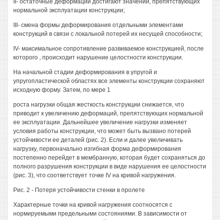
II- остаточные деформации достигают значений, препятствующих
нормальной эксплуатации конструкции;
III- смена формы деформирования отдельными элементами
конструкций в связи с локальной потерей их несущей способности;
IV- максимальное сопротивление развиваемое конструкцией, после
которого , происходит нарушение целостности конструкции.
На начальной стадии деформирования в упругой и
упругопластической областях все элементы конструкции сохраняют
исходную форму. Затем, по мере 1
роста нагрузки общая жесткость конструкции снижается, что
приводит к увеличению деформаций, препятствующих нормальной
ее эксплуатации. Дальнейшее увеличение нагрузки изменяет
условия работы конструкции, что может быть вызвано потерей
устойчивости ее деталей (рис. 2). Если и далее увеличивать
нагрузку, первоначально изгибная форма деформирования
постепенно перейдет в мембранную, которая будет сохраняться до
полного разрушения конструкции в виде нарушения ее целостности
(рис. 3), что соответствует точке IV на кривой нагружения.
Рис. 2 - Потеря устойчивости стенки в пролете
Характерные точки на кривой нагружения соотносятся с
нормируемыми предельными состояниями. В зависимости от