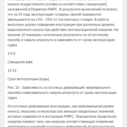
износа осуществлялся условно в соответствии с концепцией,
заложенной в Правилах РМРС. В результате вычислений получено,
что за 24 года эксплуатации толщины связей перекрытия
уменьшаются на 13% - 25% от построечных толщин. В работе
выполнен анализ поведения конструкции при различных уровнях
коррозионного износа при действии эксплуатационной нагрузки. На
рисунке 10 показаны полученные результаты по остаточному
прогибу и завалу шпангоута в зависимости от срока эксплуатации
судна.
4 6 8
Смещение [мм]
10 15
Срок эксплуатации [годы]
Рис. 10 - Зависимость остаточных деформаций: максимального
прогиба и максимального завала шпангоута от срока эксплуатации
судна
Остаточные деформации конструкции, при максимальном уровне
износа, оказались в несколько раз меньше предельных значений,
которые содержатся в инструкции РМРС. Определена предельная
нагрузка первого типа, как нагрузка соответствующая появлению
допускаемых значений остаточных деформаций. В результате ее