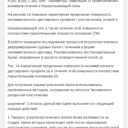
А,(Ы), В,(Ы), С.(Ы), а/М) " параметры, зависящие от геометрических
размеров сечения и перерезывающей силы.
На рисунке 14 показаны характерная предельная поверхность
несимметричного двутаврового профиля с учетом изгиба, осевой и
перерезывающей сил, а так же сечения этой поверхности
плоскостями параллельными плоскости основания (ТМ).
В работе проведено исследование процессов упругопластического
деформирования судовых балок с сечением в форме
несимметричного двутавра. Рассматривались жесткозаделанные
балки, загруженные в пролете сосредоточенной силой, а)
Рис. 14-Характерная предельная поверхность несимметричного
двутаврового профиля (а) и сечения этой поверхности плоскостями
параллельными основанию (б)
Для получения параметров изгиба балок использовалась
приближенная методика, основанная на гипотезе "мгновенного
раскрытия пластических
шарниров". Согласно данной методике выполняется следующий
порядок действий:
1. Процесс упругопластического изгиба балки разбивается на
стадии, смена которых происходит либо после образования
пластических шарниров, либо после достижения продольной силой