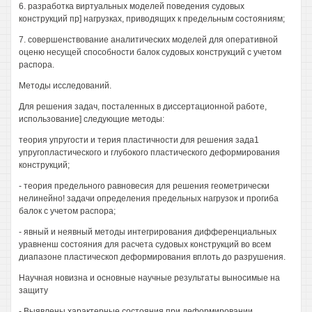
6. разработка виртуальных моделей поведения судовых
конструкций пр] нагрузках, приводящих к предельным состояниям;
7. совершенствование аналитических моделей для оперативной
оценю несущей способности балок судовых конструкций с учетом
распора.
Методы исследований.
Для решения задач, посталенных в диссертационной работе,
использование] следующие методы:
теория упругости и терия пластичности для решения зада1
упругопластического и глубокого пластического деформирования
конструкций;
- теория предельного равновесия для решения геометрически
нелинейно! задачи определения предельных нагрузок и прогиба
балок с учетом распора;
- явный и неявный методы интегрирования дифференциальных
уравненш состояния для расчета судовых конструкций во всем
диапазоне пластическоп деформирования вплоть до разрушения.
Научная новизна и основные научные результаты выносимые на
защиту
- Выявлены характерные состояния при деформировании