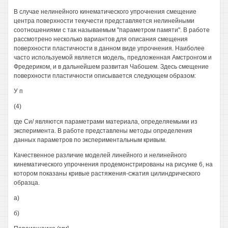
В случае нелинейного кинематического упрочнения смещение
центра поверхности текучести представляется нелинейными
соотношениями с так называемым "параметром памяти". В работе
рассмотрено несколько вариантов для описания смещения
поверхности пластичности в данном виде упрочнения. Наиболее
часто используемой является модель, предложенная Амстронгом и
Фредериком, и в дальнейшем развитая Чабошем. Здесь смещение
поверхности пластичности описывается следующем образом:
У п
(4)
где Си/ являются параметрами материала, определяемыми из
эксперимента. В работе представлены методы определения
данных параметров по экспериментальным кривым.
Качественное различие моделей линейного и нелинейного
кинематического упрочнения продемонстрированы на рисунке 6, на
котором показаны кривые растяжения-сжатия цилиндрического
образца.
а)
б)