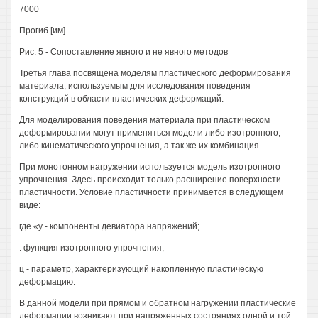
7000
Прогиб [им]
Рис. 5 - Сопоставление явного и не явного методов
Третья глава посвящена моделям пластического деформирования
материала, используемым для исследования поведения
конструкций в области пластических деформаций.
Для моделирования поведения материала при пластическом
деформировании могут применяться модели либо изотропного,
либо кинематического упрочнения, а так же их комбинация.
При монотонном нагружении используется модель изотропного
упрочнения. Здесь происходит только расширение поверхности
пластичности. Условие пластичности принимается в следующем
виде:
где «у - компоненты девиатора напряжений;
. функция изотропного упрочнения;
ц - параметр, характеризующий накопленную пластическую
деформацию.
В данной модели при прямом и обратном нагружении пластические
деформации возникают при напряженных состояниях одной и той