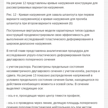
На рисунке 12 представлены кривые нагружения конструкции для
рассматриваемых вариантов нагружения.
Рис. 12 - Кривая нагружения для завала шпангоута при первом
варианте нагружения(а) и кривая нагружения для прогиба
шпангоута при втором варианте нагружения (б)
Построенные виртуальные модели характерных типов судовых
конструкций продемонстрировали свою эффективность для
выполнения исследований I пластического деформирования в
широком диапазоне нагружения.
В пятой главе представлена аналитическая процедура для
исследования упруго-пластического деформирования балок
двутаврового поперечного сечения
с учетом распора. Рассмотрены предельные состояния
несимметричного двутаврового сечения с учетом изгиба, распора и
сдвига. На рисунке 13 показано распределение напряжений в
условиях предельного состояние сечения балки, находящегося по
действием изгибающего момента и осевой силы. В сечении
выделяют следующие оси:
- ось е-е, проходящая через центр тяжести профиля;
- ось о-о проведена через линию, делящую площадь поперечного
сечения пополам (пластическая нейтральная ось при чистом