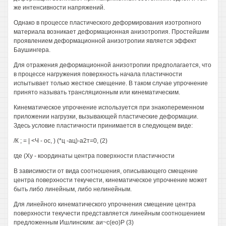
же интенсивности напряжений.
Однако в процессе пластического деформирования изотропного
материала возникает деформационная анизотропия. Простейшим
проявлением деформационной анизотропии является эффект
Баушингера.
Для отражения деформационной анизотропии предполагается, что
в процессе нагружения поверхность начала пластичности
испытывает только жесткое смещение. В таком случае упрочнение
принято называть трансляционным или кинематическим.
Кинематическое упрочнение используется при знакопеременном
приложении нагрузки, вызывающей пластические деформации.
Здесь условие пластичности принимается в следующем виде:
/К ; = | <Ч - ос, ) (*ц -ац)-а2т=0, (2)
где (Ху - координаты центра поверхности пластичности
В зависимости от вида соотношения, описывающего смещение
центра поверхности текучести, кинематическое упрочнение может
быть либо линейным, либо нелинейным.
Для линейного кинематического упрочнения смещение центра
поверхности текучести представляется линейным соотношением
предложенным Ишлинским: аи~с(ео)Р (3)