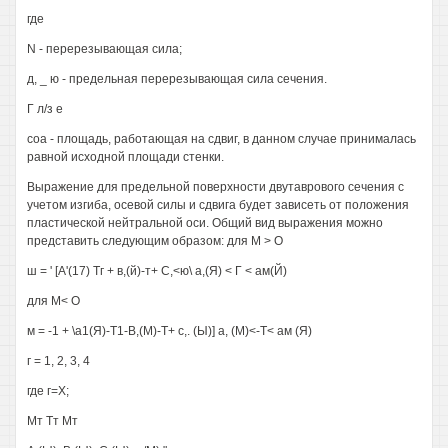
где
N - перерезывающая сила;
д, _ ю - предельная перерезывающая сила сечения.
Г л/з е
соа - площадь, работающая на сдвиг, в данном случае принималась
равной исходной площади стенки.
Выражение для предельной поверхности двутаврового сечения с
учетом изгиба, осевой силы и сдвига будет зависеть от положения
пластической нейтральной оси. Общий вид выражения можно
представить следующим образом: для М > О
ш = ' [А'(17) Тг + в,(й)-т+ С,<ю\ а,(Я) < Г < ам(Й)
для М< О
м = -1 + \а1(Я)-Т1-В,(М)-Т+ с,. (Ы)] а, (М)<-Т< ам (Я)
г = 1, 2, 3, 4
где г=Х;
Мт Тт Мт