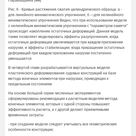
Параиащаииа (мм]
Рис. 6 - Кривые растяжения сжатия цилиндрического образца: а -
для линейного кинематического упрочнения; б —для нелинейного
кинематического упрочнения Видно, что при использовании модели
с нелинейным кинематическим упрочнением с "параметром памяти"
происходит накопление остаточных деформаций. Данная модель
также позволяет моделировать эффекты разупрочнения, когда
остаточные деформации увеличиваются при каждом приложении
нагрузки, и эффекты стабилизации, когда приращение остаточных
деформаций при каждом приложении нагрузки постепенно
уменьшается.
В четвертой главе разрабатываются виртуальные модели
пластического деформирования судовых конструкций на базе
метода конечных элементов при нагрузках, приводящих к
предельным состояниям.
На основе большой серии численных экспериментов
сформулированы рекомендации к расчетным моделям метода
конечных элементов, которые с одной стороны повышают
эффективность расчета, а с другой делают приемлемыми
временные затраты:
- при создании модели следует учитывать все геометрические
особенности конструкции;