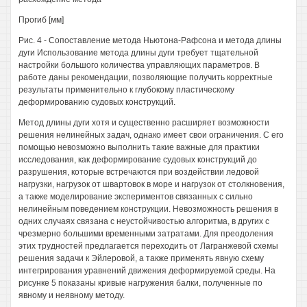
Прогиб [мм]
Рис. 4 - Сопоставление метода Ньютона-Рафсона и метода длины
дуги Использование метода длины дуги требует тщательной
настройки большого количества управляющих параметров. В
работе даны рекомендации, позволяющие получить корректные
результаты применительно к глубокому пластическому
деформированию судовых конструкций.
Метод длины дуги хотя и существенно расширяет возможности
решения нелинейных задач, однако имеет свои ограничения. С его
помощью невозможно выполнить такие важные для практики
исследования, как деформирование судовых конструкций до
разрушения, которые встречаются при воздействии ледовой
нагрузки, нагрузок от швартовок в море и нагрузок от столкновения,
а также моделирование экспериментов связанных с сильно
нелинейным поведением конструкции. Невозможность решения в
одних случаях связана с неустойчивостью алгоритма, в других с
чрезмерно большими временными затратами. Для преодоления
этих трудностей предлагается переходить от Лагранжевой схемы
решения задачи к Эйлеровой, а также применять явную схему
интегрирования уравнений движения деформируемой среды. На
рисунке 5 показаны кривые нагружения балки, полученные по
явному и неявному методу.