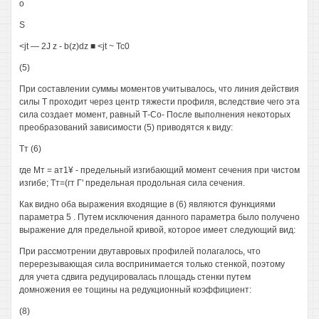
o
S
<jt — 2J z - b(z)dz ■ <jt ~ Tc0
(5)
При составлении суммы моментов учитывалось, что линия действия
силы Т проходит через центр тяжести профиля, вследствие чего эта
сила создает момент, равный Т-Со- После выполнения некоторых
преобразований зависимости (5) приводятся к виду:
Тт (6)
где Мт = ат1¥ - предельный изгибающий момент сечения при чистом
изгибе; Тт=(гт Г' предельная продольная сила сечения.
Как видно оба выражения входящие в (6) являются функциями
параметра 5 . Путем исключения данного параметра было получено
выражение для предельной кривой, которое имеет следующий вид:
При рассмотрении двутавровых профилей полагалось, что
перерезывающая сила воспринимается только стенкой, поэтому
для учета сдвига редуцировалась площадь стенки путем
домножения ее тощины на редукционный коэффициент:
(8)