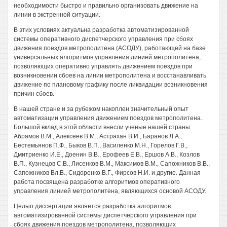
необходимости быстро и правильно организовать движение на
линии в экстренной ситуации.
В этих условиях актуальна разработка автоматизированной
системы оперативного диспетчерского управления при сбоях
движения поездов метрополитена (АСОДУ), работающей на базе
универсальных алгоритмов управления линией метрополитена,
позволяющих оперативно управлять движением поездов при
возникновении сбоев на линии метрополитена и восстанавливать
движение по плановому графику после ликвидации возникновения
причин сбоев.
В нашей стране и за рубежом накоплен значительный опыт
автоматизации управления движением поездов метрополитена.
Большой вклад в этой области внесли ученые нашей страны:
Абрамов В.М., Алексеев В.М., Астрахан В.И., Баранов Л.А.,
Бестемьянов П.Ф., Быков В.П., Василенко М.Н., Горелов Г.В.,
Дмитриенко И.Е., Доенин В.В., Ерофеев Е.В., Ершов A.B., Козлов
В.П., Кузнецов C.B., Лисенков В.М., Максимов В.М., Сапожников В.В.,
Сапожников Вл.В., Сидоренко В.Г., Фирсов Н.И. и другие. Данная
работа посвящена разработке алгоритмов оперативного
управления линией метрополитена, являющихся основой АСОДУ.
Целыо диссертации является разработка алгоритмов
автоматизированной системы диспетчерского управления при
сбоях движения поездов метрополитена, позволяющих