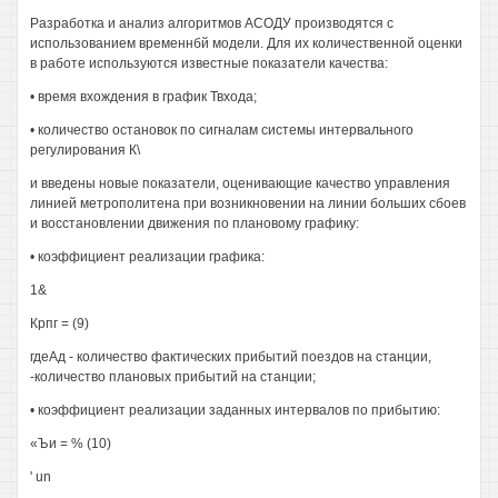
Разработка и анализ алгоритмов АСОДУ производятся с
использованием временнбй модели. Для их количественной оценки
в работе используются известные показатели качества:
• время вхождения в график Твхода;
• количество остановок по сигналам системы интервального
регулирования К\
и введены новые показатели, оценивающие качество управления
линией метрополитена при возникновении на линии больших сбоев
и восстановлении движения по плановому графику:
• коэффициент реализации графика:
1&
Крпг = (9)
гдеАд - количество фактических прибытий поездов на станции,
-количество плановых прибытий на станции;
• коэффициент реализации заданных интервалов по прибытию:
«Ъи = % (10)
' un