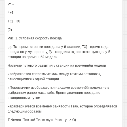
V* =
4+1-
ТС]+ТХ]
(2)
Рис. 1. Условная скорость поезда
где Тс - время стоянки поезда на у-й станции, ТХ} - время хода
поезда по у-му перегону, Ту - координата, соответствующая у-й
станции на временнбй модели.
Наличие путевого развития у станции на временнбй модели
изображается «перемычками» между точками остановок,
относящимися к одной станции.
«Перемычки» изображаются на схеме временнбй модели не в
выбранном ранее масштабе. Время движения поезда по
станционным путям
характеризуется временем занятости Тзан, которое определяется
следующим образом:
Т Nсмен ' Тсм.каб Tv cm.my п. ^с ст.туп.> О)