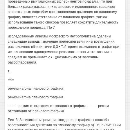
проведенных имитационных экспериментов показали, что при
больших рассогласованиях планового и исполненного графиков
эффективным способом восстановления движения по плановому
графику является отставание от планового графика, так как
использование такого способа позволяет сократить длительность
переходного процесса. По 7
исследованным линиям Московского метрополитена сделаны
следующие выводы: значение пороговой величины возмущения
расположено вблизи точки 0,3 • То/;, время вхождения в график при
использовании одновременно режимов нагона и отставания в
среднем не превышает 2 • Т()независимо от величины
рассогласования.
т.
=4=
режим нагона планового графика
режим нагона планового графика
— — - режим отставания от планового графика — — - режим
отставания от планового графика
Рис. 3. Зависимость времени вхождения в график от способа
восстановления движения по плановому графику а) - с неизменным