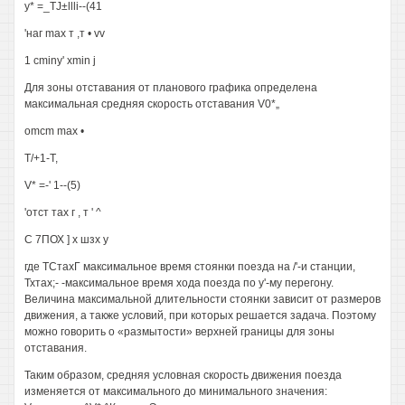
у* =_TJ±llli--(41
'наг max т ,т • vv
1 cminy' xmin j
Для зоны отставания от планового графика определена
максимальная средняя скорость отставания V0*„
omcm max •
Т/+1-Т,
V* =-' 1--(5)
'отст тах г , т ' ^
С 7ПОХ ] х шзх у
где ТСтахГ максимальное время стоянки поезда на /'-и станции,
Тхтах;- -максимальное время хода поезда по у'-му перегону.
Величина максимальной длительности стоянки зависит от размеров
движения, а также условий, при которых решается задача. Поэтому
можно говорить о «размытости» верхней границы для зоны
отставания.
Таким образом, средняя условная скорость движения поезда
изменяется от максимального до минимального значения: