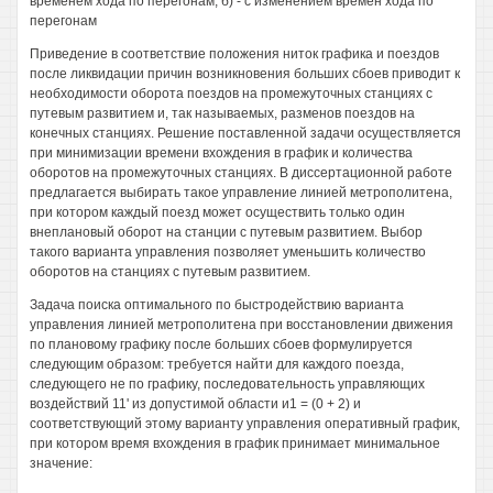
временем хода по перегонам, б) - с изменением времен хода по
перегонам
Приведение в соответствие положения ниток графика и поездов
после ликвидации причин возникновения больших сбоев приводит к
необходимости оборота поездов на промежуточных станциях с
путевым развитием и, так называемых, разменов поездов на
конечных станциях. Решение поставленной задачи осуществляется
при минимизации времени вхождения в график и количества
оборотов на промежуточных станциях. В диссертационной работе
предлагается выбирать такое управление линией метрополитена,
при котором каждый поезд может осуществить только один
внеплановый оборот на станции с путевым развитием. Выбор
такого варианта управления позволяет уменьшить количество
оборотов на станциях с путевым развитием.
Задача поиска оптимального по быстродействию варианта
управления линией метрополитена при восстановлении движения
по плановому графику после больших сбоев формулируется
следующим образом: требуется найти для каждого поезда,
следующего не по графику, последовательность управляющих
воздействий 11' из допустимой области и1 = (0 + 2) и
соответствующий этому варианту управления оперативный график,
при котором время вхождения в график принимает минимальное
значение: