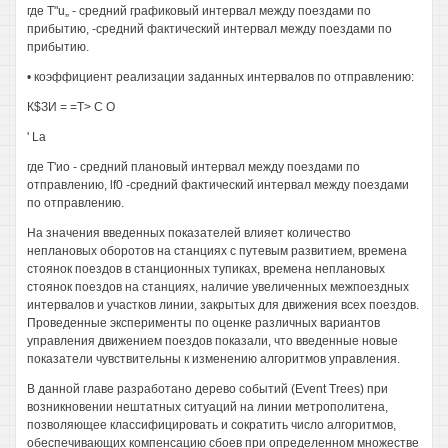
где T"u„ - средний графиковый интервал между поездами по
прибытию, -средний фактический интервал между поездами по
прибытию.
• коэффициент реализации заданных интервалов по отправлению:
К$ЗИ = =Т> С О
' La
где Т'ио - средний плановый интервал между поездами по
отправлению, lf0 -средний фактический интервал между поездами
по отправлению.
На значения введенных показателей влияет количество
неплановых оборотов на станциях с путевым развитием, времена
стоянок поездов в станционных тупиках, времена неплановых
стоянок поездов на станциях, наличие увеличенных межпоездных
интервалов и участков линии, закрытых для движения всех поездов.
Проведенные эксперименты по оценке различных вариантов
управления движением поездов показали, что введенные новые
показатели чувствительны к изменению алгоритмов управления.
В данной главе разработано дерево событий (Event Trees) при
возникновении нештатных ситуаций на линии метрополитена,
позволяющее классифицировать и сократить число алгоритмов,
обеспечивающих компенсацию сбоев при определенном множестве