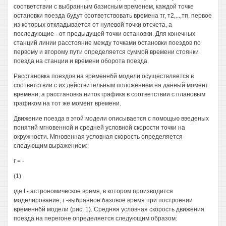
соответствии с выбранным базисным временем, каждой точке
остановки поезда будут соответствовать времена тг, т2,...,тп, первое
из которых откладывается от нулевой точки отсчета, а
последующие - от предыдущей точки остановки. Для конечных
станций линии расстояние между точками остановки поездов по
первому и второму пути определяется суммой времени стоянки
поезда на станции и времени оборота поезда.
Расстановка поездов на временнбй модели осуществляется в
соответствии с их действительным положением на данный момент
времени, а расстановка ниток графика в соответствии с плановым
графиком на тот же момент времени.
Движение поезда в этой модели описывается с помощью введеных
понятий мгновенной и средней условной скорости точки на
окружности. Мгновенная условная скорость определяется
следующим выражением:
г = -
(1)
где t - астрономическое время, в котором производится
моделирование, г -выбранное базовое время при построении
временнбй модели (рис. 1). Средняя условная скорость движения
поезда на перегоне определяется следующим образом: