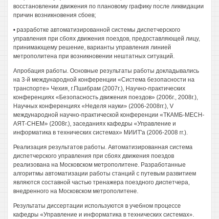
восстановлении движения по плановому графику после ликвидации
причин возникновения сбоев;
• разработке автоматизированной системы диспетчерского
управления при сбоях движения поездов, предоставляющей лицу,
принимающему решение, варианты управления линией
метрополитена при возникновении нештатных ситуаций.
Апробация работы. Основные результаты работы докладывались
на 3-й международной конференции «Система безопасности на
транспорте» Чехия, г.Пшибрам (2007г.), Научно-практических
конференциях «Безопасность движения поездов» (2006г., 2008г.),
Научных конференциях «Неделя науки» (2006-2008гг.), V
международной научно-практической конференции «ТКАМБ-МЕСН-
АЯТ-СНЕМ» (2008г.), заседаниях кафедры «Управление и
информатика в технических системах» МИИТ'а (2006-2008 гг.).
Реализация результатов работы. Автоматизированная система
диспетчерского управления при сбоях движения поездов
реализована на Московском метрополитене. Разработанные
алгоритмы автоматизации работы станций с путевым развитием
являются составной частью тренажера поездного диспетчера,
внедренного на Московском метрополитене.
Результаты диссертации используются в учебном процессе
кафедры «Управление и информатика в технических системах».