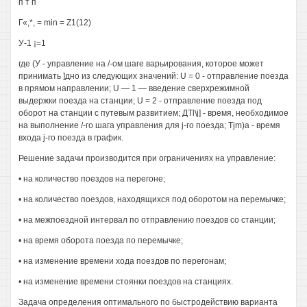
п т п
Г«,*, = min = Z1(12)
У-1 ¡=1
где (У - управление на /-ом шаге варьирования, которое может
принимать ]дно из следующих значений: U = 0 - отправление поезда
в прямом направлении; U — 1 — введение сверхрежимной
выдержки поезда на станции; U = 2 - отправление поезда под
оборот на станции с путевым развитием; ДTl\j] - время, необходимое
на выполнение /-го шага управления для j-го поезда; Tjm)a - время
входа j-го поезда в график.
Решение задачи производится при ограничениях на управление:
• на количество поездов на перегоне;
• на количество поездов, находящихся под оборотом на перемычке;
• на межпоездной интервал по отправлению поездов со станции;
• на время оборота поезда по перемычке;
• на изменение времени хода поездов по перегонам;
• на изменение времени стоянки поездов на станциях.
Задача определения оптимального по быстродействию варианта