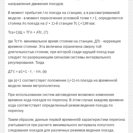
направления движения поездов.
В момент прибытия /-го поезда на станцию, а в рассматриваемой
модели - в момент пересечения условной точки т;+1, определяется
стоянка /го поезда на (/ + 1)-й станции Тс (;+1)М как:
Тса+1)Щ = ТГп + АТс, (7)
где Тст'п- минимальное время стоянки на станции, ДТс - коррекция
времени стоянки. Эта величина ограничена сверху той
длительностью стоянки, при которой сзади идущий поезд еще
следует по разрешающим сигналам системы интервального
регулирования. Тогда
Д7'с = р1+1 - т; - тгп, (в)
где р(+1 соответствует положение (¡+1)-го поезда на временной
модели линии метрополитена.
При использовании систем автоведения возможно изменение
времени хода поездов по перегону. В этом случае каждому времени
хода соответствует определенный режим ведения поезда по
перегону.
Таким образом, данные первой временнбй характеристики перегона
учитываются при расчете минимального интервала попутного
следования поездов для различных режимов ведения поезда.