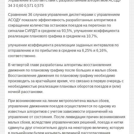
Управление в соответствии с разработанным алгоритмом АСОДУ
34 3 0,60 0,571 0,575
Сравнение 36 случаев управления диспетчерами с управлением
АСОДУ показало эффективность разработанных алгоритмов в
сокращении количества остановок поездов на перегонах по
сигналам СИРДП в среднем на 93,5%, улучшении коэффициента
реализации планового графика в среднем на 10,7%,
улучшении коэффициента реализации заданных интервалов по
отправлению и по прибытию в среднем на 6,25% и 6,16%,
соответственно.
В четвертой главе разработаны алгоритмы восстановления
движения по плановому графику после больших и малых сбоев.
Восстановление движения по плановому графику необходимо
производить за кратчайшее время, что связано в первую очередь с
необходимостью реализации плановых оборотов поездов и (или)
ночной расстановки.
При возникновении на линии метрополитена малых сбоев,
управление движением поездов осуществляется по одному из
известных алгоритмов с учетом зависимости ограничений на
управление от состояния. После ликвидации причин возникновения
малых сбоев, вследствие управленческих решений, поезда и нитки
сдвинуты друг относительно друга на некоторую величину, которую
в дальнейшем будем называть величиной рассогласования