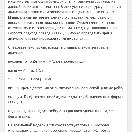
машинистам, имеющим большой опыт управления составом на
данной линии метрополитена. В этих условиях ресурс управления
движением связан с изменением только длительности стоянки.
Минимальный интервал попутного следования, как правило,
определяется зоной подхода к станции. Отсюда для заданного
времени хода и траектории движения поезда, устанавливающей
скорость подхода поезда к станции, можно определить время
движения от лимитирующей точки до станции.
Следовательно, можно говорить о минимальном интервале
движения
поездов по прибытию Т™"1 для перегона как:
rpmin — т* I т л. Кг (¿л
'uj ~ 1 лим j ~ 1 осе j ~ > W
где T'^j- время движения от лимитирующей рельсовой цепи до рейки
станции, Tocej - время, необходимое для освобождения платформы
станции,
когда поезд проследует рейку станции последним вагоном, 5с. -
факультатив.
На временной модели Т™п соответствует точка Т*, которая
откладывается для у-го перегона от координаты т;+1 против