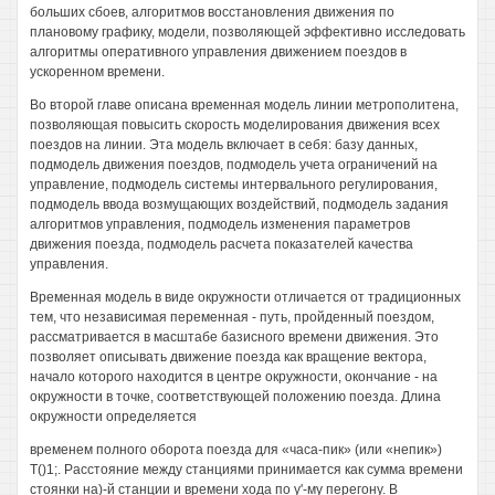
больших сбоев, алгоритмов восстановления движения по
плановому графику, модели, позволяющей эффективно исследовать
алгоритмы оперативного управления движением поездов в
ускоренном времени.
Во второй главе описана временная модель линии метрополитена,
позволяющая повысить скорость моделирования движения всех
поездов на линии. Эта модель включает в себя: базу данных,
подмодель движения поездов, подмодель учета ограничений на
управление, подмодель системы интервального регулирования,
подмодель ввода возмущающих воздействий, подмодель задания
алгоритмов управления, подмодель изменения параметров
движения поезда, подмодель расчета показателей качества
управления.
Временная модель в виде окружности отличается от традиционных
тем, что независимая переменная - путь, пройденный поездом,
рассматривается в масштабе базисного времени движения. Это
позволяет описывать движение поезда как вращение вектора,
начало которого находится в центре окружности, окончание - на
окружности в точке, соответствующей положению поезда. Длина
окружности определяется
временем полного оборота поезда для «часа-пик» (или «непик»)
Т()1;. Расстояние между станциями принимается как сумма времени
стоянки на)-й станции и времени хода по у'-му перегону. В