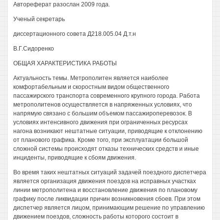
Автореферат разослан 2009 года.
Ученый секретарь
диссертационного совета Д218.005.04 Д.т.н
В.Г.Сидоренко
ОБЩАЯ ХАРАКТЕРИСТИКА РАБОТЫ
Актуальность темы. Метрополитен является наиболее
комфортабельным и скоростным видом общественного
пассажирского транспорта современного крупного города. Работа
метрополитенов осуществляется в напряженных условиях, что
напрямую связано с большим объемом пассажироперевозок. В
условиях интенсивного движения при ограниченных ресурсах
нагона возникают нештатные ситуации, приводящие к отклонению
от планового графика. Кроме того, при эксплуатации большой
сложной системы происходят отказы технических средств и иные
инциденты, приводящие к сбоям движения.
Во время таких нештатных ситуаций задачей поездного диспетчера
является организация движения поездов на исправных участках
линии метрополитена и восстановление движения по плановому
графику после ликвидации причин возникновения сбоев. При этом
диспетчер является лицом, принимающим решение по управлению
движением поездов, сложность работы которого состоит в