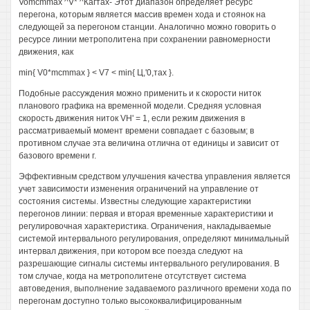
Vomcmmax ^V* ^Кагтах- Этот диапазон определяет ресурс
перегона, которым является массив времен хода и стоянок на
следующей за перегоном станции. Аналогично можно говорить о
ресурсе линии метрополитена при сохранении равномерности
движения, как
min{ V0*mcmmax } < V7 < min{ Ц,'0,тах }.
Подобные рассуждения можно применить и к скорости ниток
планового графика на временной модели. Средняя условная
скорость движения ниток VH' = 1, если режим движения в
рассматриваемый момент времени совпадает с базовым; в
противном случае эта величина отлична от единицы и зависит от
базового времени г.
Эффективным средством улучшения качества управления является
учет зависимости изменения ограничений на управление от
состояния системы. Известны следующие характеристики
перегонов линии: первая и вторая временные характеристики и
регулировочная характеристика. Ограничения, накладываемые
системой интервального регулирования, определяют минимальный
интервал движения, при котором все поезда следуют на
разрешающие сигналы системы интервального регулирования. В
том случае, когда на метрополитене отсутствует система
автоведения, выполнение задаваемого различного времени хода по
перегонам доступно только высококвалифицированным