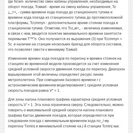
где Ncwn- количество смен кабины управления, необходимых на
оборот поезда, Тсмкаб - время на смену кабины управления, Тх
¿„,т>„ - сумма времени хода поезда до станционного тупика и
времени хода поезда из станционного тупика до противоположной
платформы, Тсcmmyn - дополнительное время стоянки поезда в
станционном тупике. Отметим, что Тсс„м>„. - величина изменяемая,
в связи с чем, вводится понятие минимального времени занятости
перемычки Т™"п. Оно получается из выражения (3) при Tccmmyn =
5с. и наличии на станции нескольких бригад для оборота составов,
что позволяет свести к минимуму Тсмка0.
Изменение времен хода поездов по перегону и времен стоянок на
станциях во временной модели производится за счет изменения
средней условной скорости движения поезда по перегону. Диапазон
варьирования этой величины определяет ресурс линии
метрополитена. При совпадении базового времени г с
астрономическим временем моделирования t, средняя условная
скорость поездов равна V* = 1.
Для зоны нагона планового графика характерна средняя условная
скорость V' > 1. Эта зона ограничена сверху. Следовательно, можно
говорить о максимальной средней скорости нагона планового
графика Кагтах движения поездов, которая определяется при
следовании поезда с минимальным временем хода по_/-му
перегону Txminj и минимальной стоянке на j-й станции Tcmlnj как: