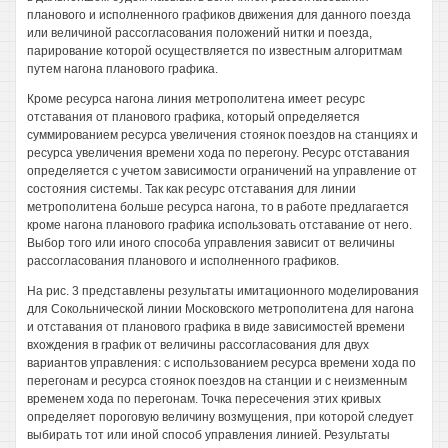
планового и исполненного графиков движения для данного поезда
или величиной рассогласования положений нитки и поезда,
парирование которой осуществляется по известным алгоритмам
путем нагона планового графика.
Кроме ресурса нагона линия метрополитена имеет ресурс
отставания от планового графика, который определяется
суммированием ресурса увеличения стоянок поездов на станциях и
ресурса увеличения времени хода по перегону. Ресурс отставания
определяется с учетом зависимости ограничений на управление от
состояния системы. Так как ресурс отставания для линии
метрополитена больше ресурса нагона, то в работе предлагается
кроме нагона планового графика использовать отставание от него.
Выбор того или иного способа управления зависит от величины
рассогласования планового и исполненного графиков.
На рис. 3 представлены результаты имитационного моделирования
для Сокольнической линии Московского метрополитена для нагона
и отставания от планового графика в виде зависимостей времени
вхождения в график от величины рассогласования для двух
вариантов управления: с использованием ресурса времени хода по
перегонам и ресурса стоянок поездов на станции и с неизменным
временем хода по перегонам. Точка пересечения этих кривых
определяет пороговую величину возмущения, при которой следует
выбирать тот или иной способ управления линией. Результаты