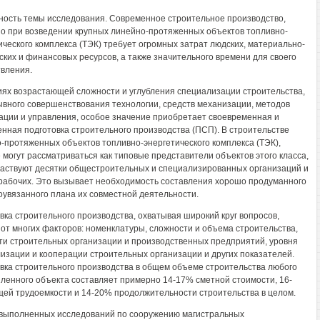
ность темы исследования. Современное строительное производство,
о при возведении крупных линейно-протяженных объектов топливно-
ического комплекса (ТЭК) требует огромных затрат людских, материально-
ских и финансовых ресурсов, а также значительного времени для своего
вления.
иях возрастающей сложности и углубления специализации строительства,
вного совершенствования технологии, средств механизации, методов
ации и управления, особое значение приобретает своевременная и
енная подготовка строительного производства (ПСП). В строительстве
-протяженных объектов топливно-энергетического комплекса (ТЭК),
 могут рассматриваться как типовые представители объектов этого класса,
частвуют десятки общестроительных и специализированных организаций и
рабочих. Это вызывает необходимость составления хорошо продуманного
оувязанного плана их совместной деятельности.
вка строительного производства, охватывая широкий круг вопросов,
 от многих факторов: номенклатуры, сложности и объема строительства,
и строительных организации и производственных предприятий, уровня
изации и кооперации строительных организации и других показателей.
вка строительного производства в общем объеме строительства любого
енного объекта составляет примерно 14-17% сметной стоимости, 16-
ей трудоемкости и 14-20% продолжительности строительства в целом.
выполненных исследований по сооружению магистральных