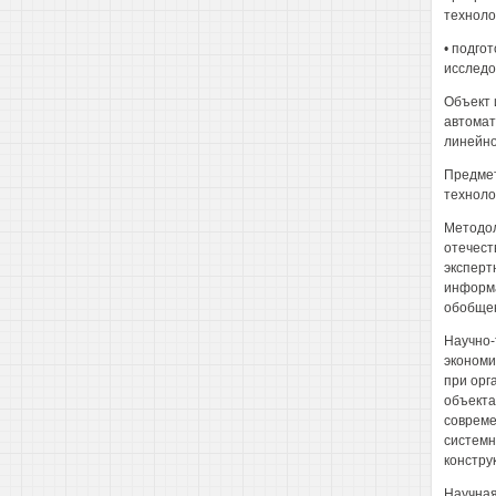
техноло
• подго
исследо
Объект 
автомат
линейно
Предмет
техноло
Методол
отечест
эксперт
информа
обобщен
Научно-
экономи
при орг
объекта
совреме
системн
констру
Научная