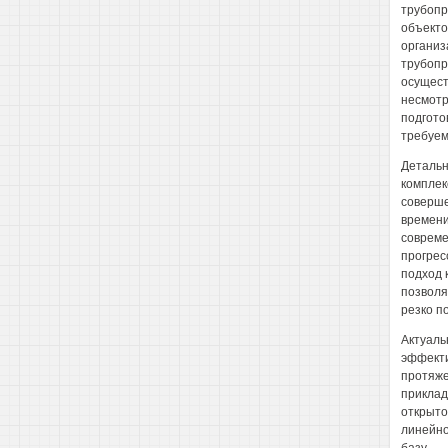
трубопр
объекто
организ
трубопр
осущест
несмотр
подгото
требуем
Детальн
комплек
соверше
времени
совреме
прогрес
подход 
позволя
резко п
Актуаль
эффекти
протяже
приклад
открыто
линейно