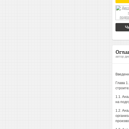
Ч
Огла
автор ди
Введени
Глава 1
строите
1.1. Ан
на подг
1.2. Ан
организ
произво