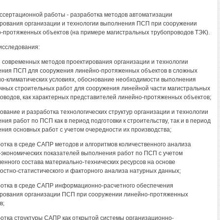
ссертационной работы - разработка методов автоматизации
рования организации и технологии выполнения ПСП при сооружении
-протяженных объектов (на примере магистральных трубопроводов ТЭК).
исследования:
з современных методов проектирования организации и технологии
ния ПСП для сооружения линейно-протяженных объектов в сложных
о-климатических условиях, обоснование необходимости выполнения
чных строительных работ для сооружения линейной части магистральных
оводов, как характерных представителей линейно-протяженных объектов;
дование и разработка технологических структур организации и технологии
ния работ по ПСП как в период подготовки к строительству, так и в период
ния основных работ с учетом очередности их производства;
ботка в среде САПР методов и алгоритмов количественного анализа
-экономических показателей выполнения работ по ПСП с учетом
енного состава материально-технических ресурсов на основе
остно-статистического и факторного анализа натурных данных;
ботка в среде САПР информационно-расчетного обеспечения
рования организации ПСП при сооружении линейно-протяженных
в;
ботка структуры САПР как открытой системы организационно-