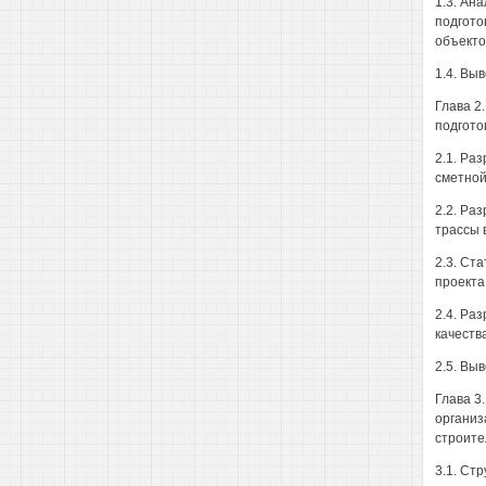
1.3. Ан
подгото
объекто
1.4. Выв
Глава 2
подгото
2.1. Ра
сметной
2.2. Ра
трассы 
2.3. Ст
проекта
2.4. Ра
качеств
2.5. Выв
Глава 3
организ
строите
3.1. Ст