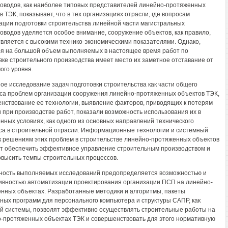
оводов, как наиболее типовых представителей линейно-протяженных
в ТЭК, показывает, что в тех организациях отрасли, где вопросам
ации подготовки строительства линейной части магистральных
оводов уделяется особое внимание, сооружение объектов, как правило,
вляется с высокими технико-экономическими показателями. Однако,
я на большой объем выполняемых в настоящее время работ по
вке строительного производства имеет место их заметное отставание от
ого уровня.
ое исследование задач подготовки строительства как части общего
са проблем организации сооружения линейно-протяженных объектов ТЭК,
нствование ее технологии, выявление факторов, приводящих к потерям
 при производстве работ, показали возможность использования их в
нных условиях, как одного из основных направлений технического
са в строительной отрасли. Информационные технологии и системный
к решениям этих проблем в строительстве линейно-протяженных объектов
т обеспечить эффективное управление строительным производством и
овысить темпы строительных процессов.
ность выполняемых исследований предопределяется возможностью и
вностью автоматизации проектирования организации ПСП на линейно-
нных объектах. Разработанные методики и алгоритмы, пакеты
ных программ для персонального компьютера и структуры САПР, как
й системы, позволят эффективно осуществлять строительные работы на
-протяженных объектах ТЭК и совершенствовать для этого нормативную