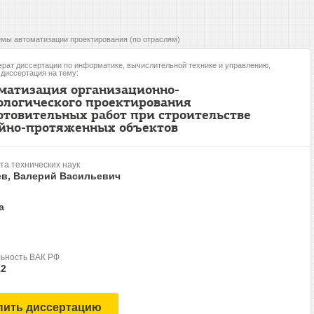
мы автоматизации проектирования (по отраслям)
рат диссертации по информатике, вычислительной технике и управлению,
, диссертация на тему:
матизация организационно-
ологического проектирования
отовительных работ при строительстве
йно-протяженных объектов
та технических наук
ев, Валерий Васильевич
а
ьность ВАК РФ
12
пить диссертацию