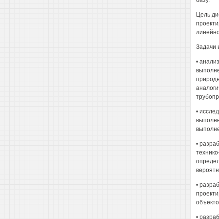
базу.
Цель ди
проекти
линейно
Задачи 
• анали
выполне
природн
аналоги
трубопр
• иссле
выполне
выполне
• разра
технико
определ
вероятн
• разра
проекти
объекто
• разра