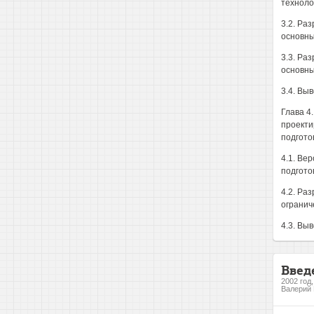
техноло
3.2. Ра
основны
3.3. Ра
основны
3.4. Выв
Глава 4
проекти
подгото
4.1. Ве
подгото
4.2. Ра
огранич
4.3. Выв
Введ
2002 год
Валерий