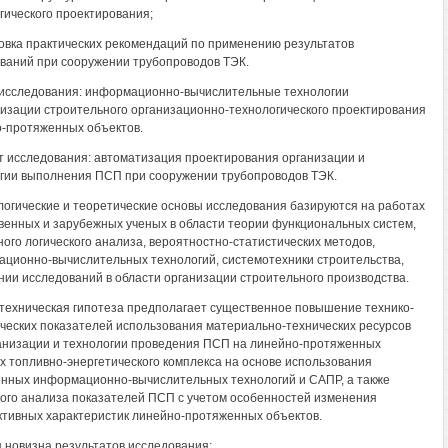
гического проектирования;
товка практических рекомендаций по применению результатов
ваний при сооружении трубопроводов ТЭК.
исследования: информационно-вычислительные технологии
изации строительного организационно-технологического проектирования
-протяженных объектов.
 исследования: автоматизация проектирования организации и
гии выполнения ПСП при сооружении трубопроводов ТЭК.
огические и теоретические основы исследования базируются на работах
венных и зарубежных ученых в области теории функциональных систем,
ного логического анализа, вероятностно-статистических методов,
ционно-вычислительных технологий, системотехники строительства,
ии исследований в области организации строительного производства.
техническая гипотеза предполагает существенное повышение технико-
ческих показателей использования материально-технических ресурсов
анизации и технологии проведения ПСП на линейно-протяженных
х топливно-энергетического комплекса на основе использования
нных информационно-вычислительных технологий и САПР, а также
ого анализа показателей ПСП с учетом особенностей изменения
ктивных характеристик линейно-протяженных объектов.
 новизна результатов исследования: