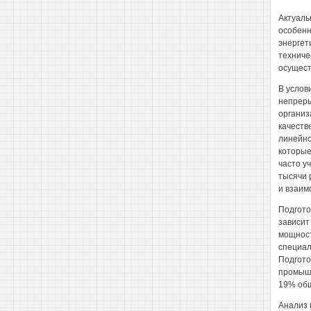
Актуаль
особенн
энергет
техниче
осущест
В услов
непреры
организ
качеств
линейно
которые
часто у
тысячи 
и взаим
Подгото
зависит
мощност
специал
Подгото
промышл
19% общ
Анализ 