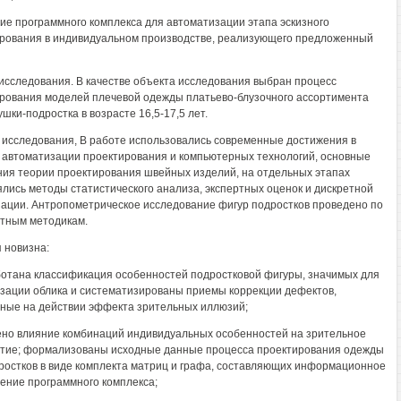
ние программного комплекса для автоматизации этапа эскизного
рования в индивидуальном производстве, реализующего предложенный
исследования. В качестве объекта исследования выбран процесс
рования моделей плечевой одежды платьево-блузочного ассортимента
шки-подростка в возрасте 16,5-17,5 лет.
исследования, В работе использовались современные достижения в
 автоматизации проектирования и компьютерных технологий, основные
ия теории проектирования швейных изделий, на отдельных этапах
лись методы статистического анализа, экспертных оценок и дискретной
ации. Антропометрическое исследование фигур подростков проведено по
тным методикам.
 новизна:
ботана классификация особенностей подростковой фигуры, значимых для
зации облика и систематизированы приемы коррекции дефектов,
ные на действии эффекта зрительных иллюзий;
ено влияние комбинаций индивидуальных особенностей на зрительное
тие; формализованы исходные данные процесса проектирования одежды
ростков в виде комплекта матриц и графа, составляющих информационное
ение программного комплекса;