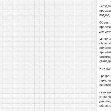
• созда
проекти
подход.
Объект 
проекти
для деву
Методы 
области
положен
применя
оптимиз
стандар
Научная
- разра
гармони
основан
- выявл
восприя
для под
обеспеч