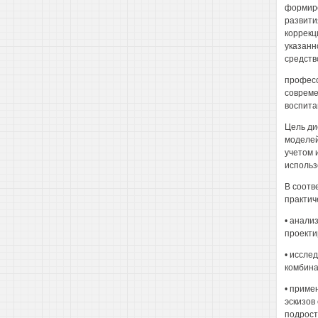
формиро
развити
коррекц
указанн
средств
професс
совреме
воспита
Цель ди
моделей
учетом 
использ
В соотв
практич
• анали
проекти
• иссле
комбина
• приме
эскизов
подрост