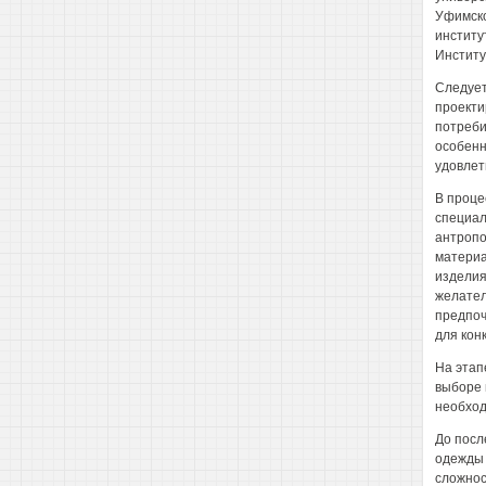
Уфимско
институ
Институ
Следует
проекти
потреби
особенн
удовлет
В проце
специал
антропо
материа
изделия
желател
предпоч
для кон
На этап
выборе 
необход
До посл
одежды 
сложнос