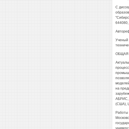
С диссе
образов
"Сибирс
644080, 
Автореф
Ученый 
техниче
ОБЩАЯ 
Актуаль
процесс
промышл
позволя
моделей
на пред
зарубеж
АБРИС,
(США), 
Работы 
Московс
государ
универс