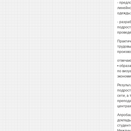
- предл
линейно
одежды
- разра
подрост
проведе
Практич
трудовы
произво
отвечаю
• образ
по визу
экономи
Результ
подрост
сети, а
препода
центрах
Апробац
доклады
студент
Междуна