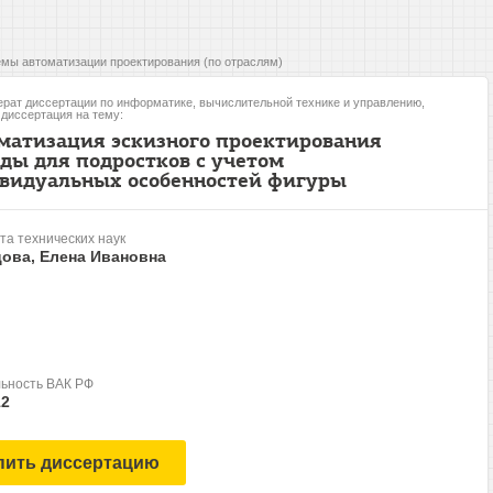
мы автоматизации проектирования (по отраслям)
рат диссертации по информатике, вычислительной технике и управлению,
, диссертация на тему:
матизация эскизного проектирования
ды для подростков с учетом
видуальных особенностей фигуры
та технических наук
цова, Елена Ивановна
ьность ВАК РФ
12
пить диссертацию