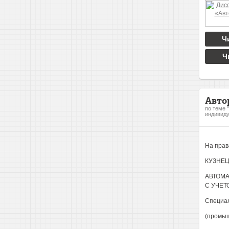
Ч
Ч
Авто
по теме 
индивиду
На прав
КУЗНЕЦ
АВТОМА
С УЧЕ
Специал
(промы