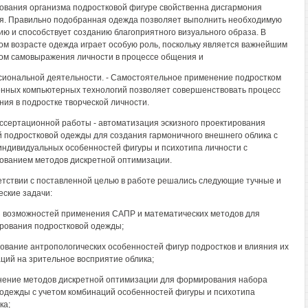
вания организма подростковой фигуре свойственна дисгармония
я. Правильно подобранная одежда позволяет выполнить необходимую
ию и способствует созданию благоприятного визуального образа. В
ом возрасте одежда играет особую роль, поскольку является важнейшим
ом самовыражения личности в процессе общения и
иональной деятельности. - Самостоятельное применение подростком
нных компьютерных технологий позволяет совершенствовать процесс
ния в подростке творческой личности.
ссертационной работы - автоматизация эскизного проектирования
 подростковой одежды для создания гармоничного внешнего облика с
индивидуальных особенностей фигуры и психотипа личности с
ованием методов дискретной оптимизации.
етствии с поставленной целью в работе решались следующие тучные и
еские задачи:
з возможностей применения САПР и математических методов для
рования подростковой одежды;
дование антропологических особенностей фигур подростков и влияния их
ций на зрительное восприятие облика;
нение методов дискретной оптимизации для формирования набора
 одежды с учетом комбинаций особенностей фигуры и психотипа
ка;