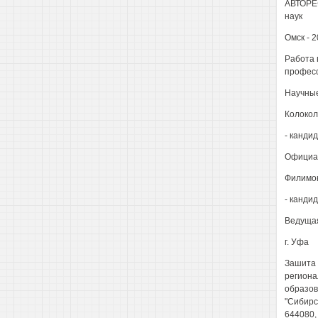
АВТОРЕФ
наук
Омск - 
Работа 
професс
Научные
Колокол
- канди
Официал
Филимон
- канди
Ведущая
г. Уфа
Зашита 
региона
образов
"Сибирс
644080, 