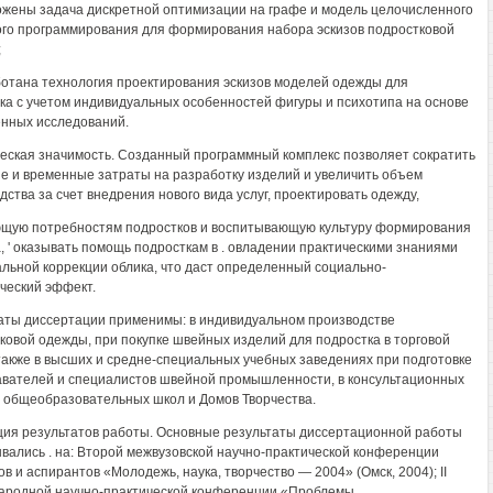
ожены задача дискретной оптимизации на графе и модель целочисленного
го программирования для формирования набора эскизов подростковой
;
ботана технология проектирования эскизов моделей одежды для
ка с учетом индивидуальных особенностей фигуры и психотипа на основе
нных исследований.
еская значимость. Созданный программный комплекс позволяет сократить
е и временные затраты на разработку изделий и увеличить объем
дства за счет внедрения нового вида услуг, проектировать одежду,
щую потребностям подростков и воспитывающую культуру формирования
а, ' оказывать помощь подросткам в . овладении практическими знаниями
альной коррекции облика, что даст определенный социально-
ческий эффект.
аты диссертации применимы: в индивидуальном производстве
ковой одежды, при покупке швейных изделий для подростка в торговой
 также в высших и средне-специальных учебных заведениях при подготовке
вателей и специалистов швейной промышленности, в консультационных
 общеобразовательных школ и Домов Творчества.
ия результатов работы. Основные результаты диссертационной работы
вались . на: Второй межвузовской научно-практической конференции
ов и аспирантов «Молодежь, наука, творчество — 2004» (Омск, 2004); II
родной научно-практической конференции «Проблемы