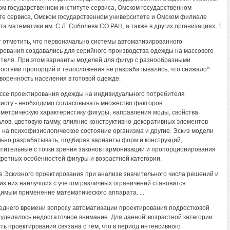
м государственном институте сервиса, Омском государственном
те сервиса, Омском государственном университете и Омском филиале
та математики им. С.Л. Соболева СО РАН, а также в других организациях, 1
 отметить, что первоначально системы автоматизированного
рования создавались для серийного производства одежды на массового
теля. При этом варианты моделей для фигур с разнообразными
остями пропорций и телосложения не разрабатывались, что снижало^
воренность населения в готовой одежде.
ссе проектирования одежды на индивидуального потребителя
исту - необходимо согласовывать множество факторов:
метрическую характеристику фигуры, направления моды, свойства
лов, цветовую гамму, влияние конструктивно-декоративных элементов
 на психофизиологическое состояние организма и другие. Эскиз модели
ьно разрабатывать, подбирая варианты форм и конструкций,
тительные с точки зрения законов гармонизации и пропорционирования
кретных особенностей фигуры и возрастной категории.
е Эскизного проектирования при анализе значительного числа решений и
из них наилучших с учетом различных ограничений становится
имым применение математического аппарата. ...
еднего времени вопросу автоматизации проектирования подростковой
уделялось недостаточное внимание. Для данной' возрастной категории
ть проектирования связана с тем, что в период интенсивного