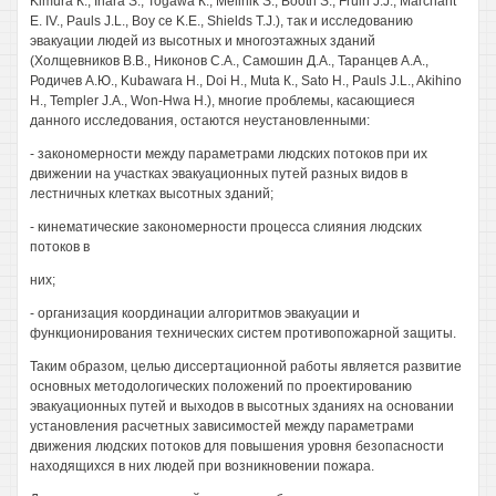
Kimura К., Ihara S., Togawa К., Melinik S., Booth S., Fruin J.J., Marchant
E. IV., Pauls J.L., Boy ce K.E., Shields T.J.), так и исследованию
эвакуации людей из высотных и многоэтажных зданий
(Холщевников В.В., Никонов С.А., Самошин Д.А., Таранцев A.A.,
Родичев А.Ю., Kubawara H., Doi H., Muta К., Sato H., Pauls J.L., Akihino
H., Templer J.A., Won-Hwa H.), многие проблемы, касающиеся
данного исследования, остаются неустановленными:
- закономерности между параметрами людских потоков при их
движении на участках эвакуационных путей разных видов в
лестничных клетках высотных зданий;
- кинематические закономерности процесса слияния людских
потоков в
них;
- организация координации алгоритмов эвакуации и
функционирования технических систем противопожарной защиты.
Таким образом, целью диссертационной работы является развитие
основных методологических положений по проектированию
эвакуационных путей и выходов в высотных зданиях на основании
установления расчетных зависимостей между параметрами
движения людских потоков для повышения уровня безопасности
находящихся в них людей при возникновении пожара.