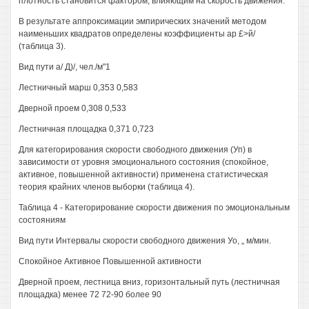
плотность становится фактором, влияющим на скорость движения.
В результате аппроксимации эмпирических значений методом
наименьших квадратов определены коэффициенты ар £>й/
(таблица 3).
Вид пути а/ Д)/, чел./м"1
Лестничный марш 0,353 0,583
Дверной проем 0,308 0,533
Лестничная площадка 0,371 0,723
Для категорирования скорости свободного движения (Уп) в
зависимости от уровня эмоционального состояния (спокойное,
активное, повышенной активности) применена статистическая
теория крайних членов выборки (таблица 4).
Таблица 4 - Категорирование скорости движения по эмоциональным
состояниям
Вид пути Интервалы скорости свободного движения Уо, „ м/мин.
Спокойное Активное Повышенной активности
Дверной проем, лестница вниз, горизонтальный путь (лестничная
площадка) менее 72 72-90 более 90