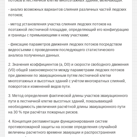
потоков в лестничной клетке многоэтажных зданий, включающая:
- анализ возможных вариантов слияния различных частей людских
потоков;
- метод установления участка слияния людских потоков на
поэтажной лестничной площадке, определяющий его конфигурацию
и границы с примыкающими к нему участками;
- фиксацию параметров движения людских потоков посредством
видеосъемки с проведением последующего статистического
анализа полученных данных.
2. Значения коэффициентов (a, D0) и скорости свободного движения
(V0) общей закономерности между параметрами людских потоков
при движении по эвакуационным путям лестничной клетки
многоэтажных и высотных зданий с учётом многократных слияний,
поворотов и изменений видов пути.
3. Метод определения фактической длины участков эвакуационного
пути в лестничной клетке высотных зданий, показывающий
необходимость увеличения расчётной длины эвакуационного пути
на 30 % при расчётах пожарных рисков.
4. Концепция регламентации функционирования систем
противопожарной защиты на основе определения случайной
величины расчетного времени эвакуации и распространения