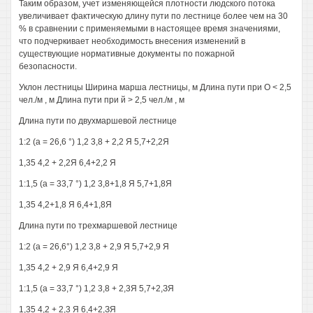
Таким образом, учет изменяющейся плотности людского потока
увеличивает фактическую длину пути по лестнице более чем на 30
% в сравнении с применяемыми в настоящее время значениями,
что подчеркивает необходимость внесения изменений в
существующие нормативные документы по пожарной
безопасности.
Уклон лестницы Ширина марша лестницы, м Длина пути при О < 2,5
чел./м , м Длина пути при й > 2,5 чел./м , м
Длина пути по двухмаршевой лестнице
1:2 (а = 26,6 °) 1,2 3,8 + 2,2 Я 5,7+2,2Я
1,35 4,2 + 2,2Я 6,4+2,2 Я
1:1,5 (а = 33,7 °) 1,2 3,8+1,8 Я 5,7+1,8Я
1,35 4,2+1,8 Я 6,4+1,8Я
Длина пути по трехмаршевой лестнице
1:2 (а = 26,6°) 1,2 3,8 + 2,9 Я 5,7+2,9 Я
1,35 4,2 + 2,9 Я 6,4+2,9 Я
1:1,5 (а = 33,7 °) 1,2 3,8 + 2,3Я 5,7+2,ЗЯ
1,35 4,2 + 2,3 Я 6,4+2,ЗЯ