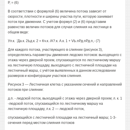
Р, = (6)
В соответствии с формулой (6) величина потока зависит от
скорости, плотности и ширины участка пути, которую занимает
поток при движении. С учетом формул (2) и (6) представим
равенство величин потоков для случая слияния на лестнице в
общем виде:
Ул.к. .'Да.к. 2Ьд.к. 2 = Кч.к. /А?.к. А.к. 1 + VЬ.пРд.пРд.п,- (7)
Для каждого потока, участвующего в слиянии (рисунок 3),
определялись параметры движения людских потоков: выходящего с
этажа через дверной проем, спускающегося по лестничному маршу
на лестничную площадку, выходящего с лестничной площадки на
лестничный марш, с учётом выявленных в данном исследовании
размеров и конфигурации участков слияния.
Рисунок 3 — Лестничная клетка с указанием сечений и направлений
потоков при слиянии:
д.п. - людской поток, выходящий с этажа через дверной проем; л. к. 1
-людской поток, спускающийся по лестничному маршу на
лестничную площадку, л.к. 2 — людской поток,
спускающийся с лестничной площадки на лестничный марш; 1-3-
сечения перед местом слияния потоков