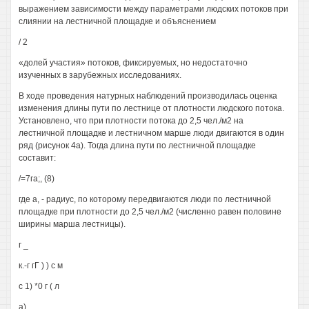
выражением зависимости между параметрами людских потоков при
слиянии на лестничной площадке и объяснением
/ 2
«долей участия» потоков, фиксируемых, но недостаточно
изученных в зарубежных исследованиях.
В ходе проведения натурных наблюдений производилась оценка
изменения длины пути по лестнице от плотности людского потока.
Установлено, что при плотности потока до 2,5 чел./м2 на
лестничной площадке и лестничном марше люди двигаются в один
ряд (рисунок 4а). Тогда длина пути по лестничной площадке
составит:
/=7га;, (8)
где а, - радиус, по которому передвигаются люди по лестничной
площадке при плотности до 2,5 чел./м2 (численно равен половине
ширины марша лестницы).
г _
к.-г гГ ) ) с м
с 1) *0 г ( л
а)