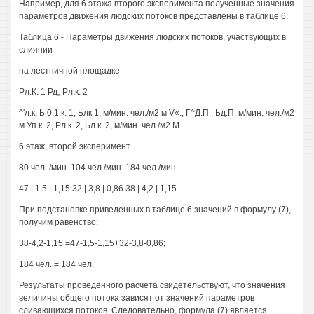
Например, для 6 этажа второго эксперимента полученные значения
параметров движения людских потоков представлены в таблице 6:
Таблица 6 - Параметры движения людских потоков, участвующих в
слиянии
на лестничной площадке
Рл.К. 1 Рд„ Рл.к. 2
^'л.к. Ь 0:1.к. 1, Ьлк 1, м/мин. чел./м2 м V«., Г^Д.П., Ьд.П, м/мин. чел./м2
м Уп.к. 2, Рл.к. 2, Ьл к. 2, м/мин. чел./м2 М
6 этаж, второй эксперимент
80 чел ./мин. 104 чел./мин. 184 чел./мин.
47 | 1,5 | 1,15 32 | 3,8 | 0,86 38 | 4,2 | 1,15
При подстановке приведенных в таблице 6 значений в формулу (7),
получим равенство:
38-4,2-1,15 =47-1,5-1,15+32-3,8-0,86;
184 чел. = 184 чел.
Результаты проведенного расчета свидетельствуют, что значения
величины общего потока зависят от значений параметров
сливающихся потоков. Следовательно, формула (7) является