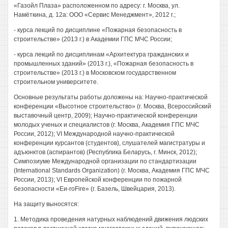
«Газойл Плаза» расположенном по адресу: г. Москва, ул.
Намёткина, д. 12а: ООО «Сервис Менеджмент», 2012 г.;
- курса лекций по дисциплине «Пожарная безопасность в
строительстве» (2013 г.) в Академии ГПС МЧС России;
- курса лекций по дисциплинам «Архитектура гражданских и
промышленных зданий» (2013 г.), «Пожарная безопасность в
строительстве» (2013 г.) в Московском государственном
строительном университете.
Основные результаты работы доложены на: Научно-практической
конференции «Высотное строительство» (г. Москва, Всероссийский
выставочный центр, 2009); Научно-практической конференции
молодых ученых и специалистов (г. Москва, Академия ГПС МЧС
России, 2012); VI Международной научно-практической
конференции курсантов (студентов), слушателей магистратуры и
адъюнктов (аспирантов) (Республика Беларусь, г. Минск, 2012);
Симпозиуме Международной организации по стандартизации
(International Standards Organization) (г. Москва, Академия ГПС МЧС
России, 2013); VI Европейской конференции по пожарной
безопасности «Еи-roFire» (г. Базель, Швейцария, 2013).
На защиту выносятся:
1. Методика проведения натурных наблюдений движения людских