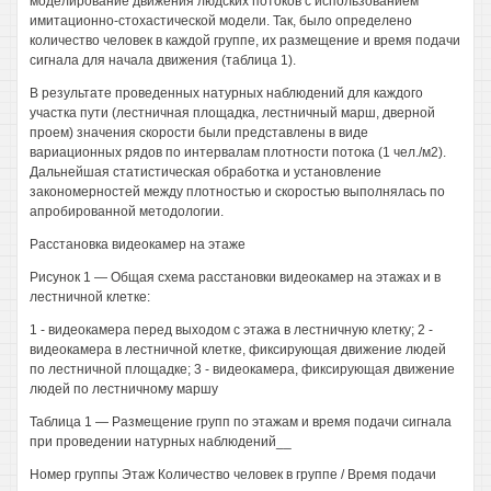
моделирование движения людских потоков с использованием
имитационно-стохастической модели. Так, было определено
количество человек в каждой группе, их размещение и время подачи
сигнала для начала движения (таблица 1).
В результате проведенных натурных наблюдений для каждого
участка пути (лестничная площадка, лестничный марш, дверной
проем) значения скорости были представлены в виде
вариационных рядов по интервалам плотности потока (1 чел./м2).
Дальнейшая статистическая обработка и установление
закономерностей между плотностью и скоростью выполнялась по
апробированной методологии.
Расстановка видеокамер на этаже
Рисунок 1 — Общая схема расстановки видеокамер на этажах и в
лестничной клетке:
1 - видеокамера перед выходом с этажа в лестничную клетку; 2 -
видеокамера в лестничной клетке, фиксирующая движение людей
по лестничной площадке; 3 - видеокамера, фиксирующая движение
людей по лестничному маршу
Таблица 1 — Размещение групп по этажам и время подачи сигнала
при проведении натурных наблюдений__
Номер группы Этаж Количество человек в группе / Время подачи