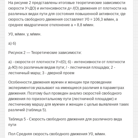
На рисунке 2 представлены итоговые теоретические зависимости
скорости У=ДО) и интенсивности д= /(О) движения от плотности на
различных видах пути для состояния повышенной активности, где
скорость свободного движения составляет У0 = 106,3 м/мин, а
среднее квадратичное отклонение а = 8,8 м/мин.
У0, м/мин. у, м/мин.
а) б)
Рисунок 2 — Теоретические зависимости:
а) - скорости от плотности У=/(0); б) - интенсивности от плотности
д-/Ю) по различным видам пути; / - лестничная площадка; 2 -
лестничный марш; 3 - дверной проем
Особенности движения мужчин и женщин при проведении
экспериментов указывают на имеющиеся различия в параметрах
движения. Поэтому был проведен анализ скоростей свободного
движения по горизонтальному пути (лестничной площадке) и
лестничному маршу для мужчин и женщин с целью выявления таких
различий (таблица 5).
Таблица 5 - Скорость свободного движения для различного вида
пути
Пол Средняя скорость свободного движения У0, м/мин.