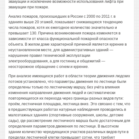
эвакуации и исключение возможности использования лифта при
эвакуации при пожаре.
Анализ пожаров, произошедших в России с 2000 по 2011 г. в
зданиях выше 20 этажей, показывает снижающуюся тенденцию
числа пожаров, хотя их ежегодное количество значительно и
превышает 130. Причина возникновения пожара изменяется в
зависимости от класса функциональной пожарной опасности
объекта. В жилом доме характерной причиной является курение в
неустановленном месте, для административных зданий —
нарушение правил технической эксплуатации
электрооборудования, а для гостиниц и общежитий —
неосторожное обращение с огнем и курение.
При анализе имеющихся работ в области теории движения людских
потоков установлено, что параметры движения по лестнице были
определены только по лестничному маршу, без учёта влияния
изменения направления движения людей и систематически
повторяющегося их перехода через границы разных видов пути:
проём, лестничная площадка, лестница вниз. Это связано с тем, что
в предшествующих работах натурные наблюдения проводились в
малоэтажных зданиях (спортивные сооружения, школы, детские
сады), где рассмотрение лестничного марша было достаточным для
определения параметров движения по лестнице. В высотном
здании количество чередующихся участков различных видов пути в
пределах лестничной клетки превышает сотни, что требует