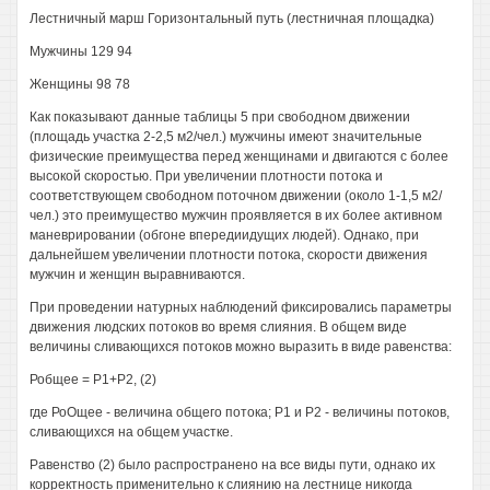
Лестничный марш Горизонтальный путь (лестничная площадка)
Мужчины 129 94
Женщины 98 78
Как показывают данные таблицы 5 при свободном движении
(площадь участка 2-2,5 м2/чел.) мужчины имеют значительные
физические преимущества перед женщинами и двигаются с более
высокой скоростью. При увеличении плотности потока и
соответствующем свободном поточном движении (около 1-1,5 м2/
чел.) это преимущество мужчин проявляется в их более активном
маневрировании (обгоне впередиидущих людей). Однако, при
дальнейшем увеличении плотности потока, скорости движения
мужчин и женщин выравниваются.
При проведении натурных наблюдений фиксировались параметры
движения людских потоков во время слияния. В общем виде
величины сливающихся потоков можно выразить в виде равенства:
Робщее = Р1+Р2, (2)
где РоОщее - величина общего потока; Р1 и Р2 - величины потоков,
сливающихся на общем участке.
Равенство (2) было распространено на все виды пути, однако их
корректность применительно к слиянию на лестнице никогда