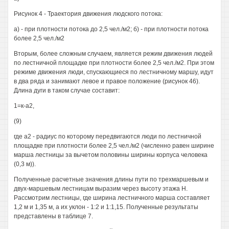
Рисунок 4 - Траектория движения людского потока:
а) - при плотности потока до 2,5 чел./м2; б) - при плотности потока
более 2,5 чел./м2
Вторым, более сложным случаем, является режим движения людей
по лестничной площадке при плотности более 2,5 чел./м2. При этом
режиме движения люди, спускающиеся по лестничному маршу, идут
в два ряда и занимают левое и правое положение (рисунок 46).
Длина дуги в таком случае составит:
1=к-а2,
(9)
где а2 - радиус по которому передвигаются люди по лестничной
площадке при плотности более 2,5 чел./м2 (численно равен ширине
марша лестницы за вычетом половины ширины корпуса человека
(0,3 м)).
Полученные расчетные значения длины пути по трехмаршевым и
двух-маршевым лестницам выразим через высоту этажа Н.
Рассмотрим лестницы, где ширина лестничного марша составляет
1,2 м и 1,35 м, а их уклон - 1:2 и 1:1,15. Полученные результаты
представлены в таблице 7.