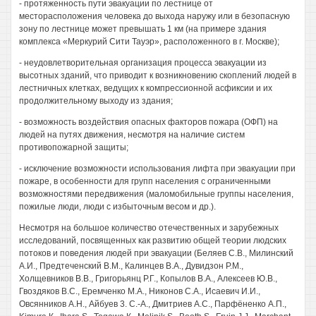
- протяженность пути эвакуации по лестнице от
месторасположения человека до выхода наружу или в безопасную
зону по лестнице может превышать 1 км (на примере здания
комплекса «Меркурий Сити Тауэр», расположенного в г. Москве);
- неудовлетворительная организация процесса эвакуации из
высотных зданий, что приводит к возникновению скоплений людей в
лестничных клетках, ведущих к компрессионной асфиксии и их
продолжительному выходу из здания;
- возможность воздействия опасных факторов пожара (ОФП) на
людей на путях движения, несмотря на наличие систем
противопожарной защиты;
- исключение возможности использования лифта при эвакуации при
пожаре, в особенности для групп населения с ограниченными
возможностями передвижения (маломобильные группы населения,
пожилые люди, люди с избыточным весом и др.).
Несмотря на большое количество отечественных и зарубежных
исследований, посвященных как развитию общей теории людских
потоков и поведения людей при эвакуации (Беляев C.B., Милинский
А.И., Предтеченский В.М., Калинцев В.А., Дувидзон P.M.,
Холщевников В.В., Григорьянц Р.Г., Копылов В.А., Алексеев Ю.В.,
Гвоздяков B.C., Еремченко М.А., Никонов С.А., Исаевич И.И.,
Овсянников А.Н., Айбуев 3. С.-А., Дмитриев A.C., Парфёненко А.П.,