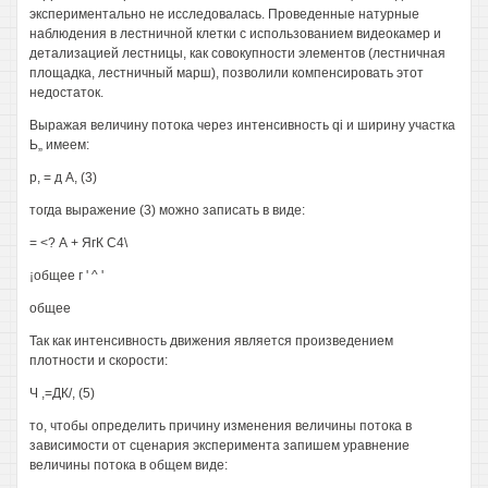
экспериментально не исследовалась. Проведенные натурные
наблюдения в лестничной клетки с использованием видеокамер и
детализацией лестницы, как совокупности элементов (лестничная
площадка, лестничный марш), позволили компенсировать этот
недостаток.
Выражая величину потока через интенсивность qi и ширину участка
Ь„ имеем:
р, = д А, (3)
тогда выражение (3) можно записать в виде:
= <? А + ЯгК С4\
¡общее г ' ^ '
общее
Так как интенсивность движения является произведением
плотности и скорости:
Ч ,=ДК/, (5)
то, чтобы определить причину изменения величины потока в
зависимости от сценария эксперимента запишем уравнение
величины потока в общем виде: