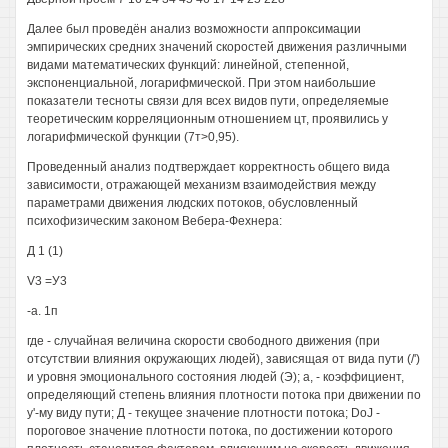
Далее был проведён анализ возможности аппроксимации
эмпирических средних значений скоростей движения различными
видами математических функций: линейной, степенной,
экспоненциальной, логарифмической. При этом наибольшие
показатели тесноты связи для всех видов пути, определяемые
теоретическим корреляционным отношением цт, проявились у
логарифмической функции (7т>0,95).
Проведенный анализ подтверждает корректность общего вида
зависимости, отражающей механизм взаимодействия между
параметрами движения людских потоков, обусловленный
психофизическим законом Вебера-Фехнера:
Д 1 (1)
V3 =У3
-а. 1п
где - случайная величина скорости свободного движения (при
отсутствии влияния окружающих людей), зависящая от вида пути (/')
и уровня эмоционального состояния людей (Э); а, - коэффициент,
определяющий степень влияния плотности потока при движении по
у'-му виду пути; Д - текущее значение плотности потока; DoJ -
пороговое значение плотности потока, по достижении которого