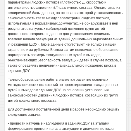
параметрами людских потоков (плотностью Д, скоростью и
интенсивностью движения £/,) различного состава. Однако, анализ
эмпирической базы данных, на основании которой устанавливалась
закономерность связи между параметрами людских потоков,
используемая в нормативных документах, не обнаруживает в ней
результатов натурных наблюдений движения групп детей
дошкольного возраста и данных для установления величины
времени начала эвакуации из зданий дошкольных образовательных
учреждений (ДОУ). Такие данные отсутствуют не только в нашей
стране, но и за рубежом. В связи с этим невозможно обоснованно
нормировать размеры эвакуационных путей и выходов,
обеспечивающих безопасность эвакуации детей в случае пожара, а
также определять величину индивидуального пожарного риска в
зданиях ДОУ.
Таким образом, целью работы является развитие основных
методологических положений по проектированию эвакуационных
путей и выходов в зданиях ДОУ на основании установления
закономерностей движения людских потоков, состоящих из групп
детей дошкольного возраста.
Для достижения поставленной цели в работе необходимо решить
следующие задачи:
- провести натурные наблюдения в зданиях ДОУ за этапами
формирования времени начала эвакуации и движения потоков