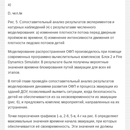
а)
D, чел./м
Рис. 5. Сопоставительный анализ результатов экспериментов и
натурных наблюдений (•) с результатами численного
моделирования: а) изменение плотности потока перед дверным
проёмом во времени; б) изменение интенсивности движения от
плотности людских потоков детей
Моделирование распространения ОФП производилось при помощи
современных программно-вычислительных комплексов: Блок 2 и Fire
Dynamics Simulator. В результате были получены вероятные
значения времени блокирования путей эвакуации для всех её
этапов.
В пятой главе проведён сопоставительный анализ результатов
моделирования динамики развития ОФП и процесса эвакуации из
зданий ДОУ, позволивший выявить ситуации, когда безопасность
детей не обеспечивается из-за несвоевременности их эвакуации
(рис. 6), и предложить комплекс мероприятий, направленных на их
устранение.
Точки пересечения графиков 1-а, 2-6, 5-в, 4-г на рис. 6 определяют
максимальные значения времени начала эвакуации, при которых
обеспечивается её своевременность. Эти значения не должны