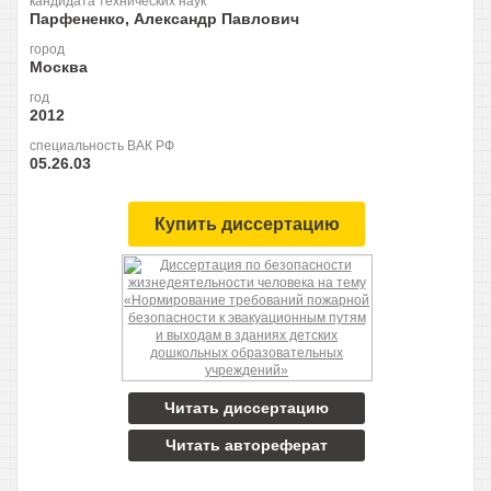
кандидата технических наук
Парфененко, Александр Павлович
город
Москва
год
2012
специальность ВАК РФ
05.26.03
Купить диссертацию
Читать диссертацию
Читать автореферат