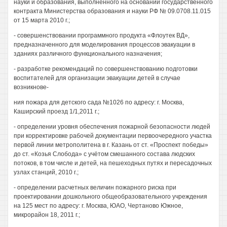
науки и образования, выполненного на основании государственного
контракта Министерства образования и науки РФ № 09.0708.11.015
от 15 марта 2010 г.;
- совершенствовании программного продукта «Флоутек ВД»,
предназначенного для моделирования процессов эвакуации в
зданиях различного функционального назначения;
- разработке рекомендаций по совершенствованию подготовки
воспитателей для организации эвакуации детей в случае
возникнове-
ния пожара для детского сада №1026 по адресу: г. Москва,
Каширский проезд 1/1,2011 г.;
- определении уровня обеспечения пожарной безопасности людей
при корректировке рабочей документации первоочередного участка
первой линии метрополитена в г. Казань от ст. «Проспект победы»
до ст. «Козья Слобода» с учётом смешанного состава людских
потоков, в том числе и детей, на пешеходных путях и пересадочных
узлах станций, 2010 г.;
- определении расчетных величин пожарного риска при
проектировании дошкольного общеобразовательного учреждения
на 125 мест по адресу: г. Москва, ЮАО, Чертаново Южное,
микрорайон 18, 2011 г.;