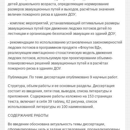
детей дошкольного возраста, определяющие нормирование
размеров эвакуационных путей и выходов, расчётные значения
величин пожарного риска в зданиях ДОУ;
- комплекс мероприятий, устанавливающий оптимальные размеры
эвакуационных путей при движении людских потоков детей по
лестницам и организацию безопасной эвакуации из зданий ДОУ;
- рекомендации по использованию установленных закономерностей
людских потоков в программном продукте «Флоутек ВД»,
реализующем имитационно-стохастическую модель движения
людских потоков, используемую при проектировании объемно-
планировочных решений эвакуационных путей и в расчётах
пожарного риска в зданиях ДОУ.
Публикации. По теме диссертации опубликовано 9 научных работ.
Структура, объем работы и ее основные разделы. Диссертация
состоит из введения, пяти глав, выводов, списка литературы и
приложения. Содержание работы изложено на 153 страницах
текста, включает в себя 39 таблиц, 62 рисунка, список
использованной литературы из 100 наименований.
СОДЕРЖАНИЕ РАБОТЫ
Во введении обоснована актуальность темы диссертации,
сформулированы цель и задачи исследования, проанализированы