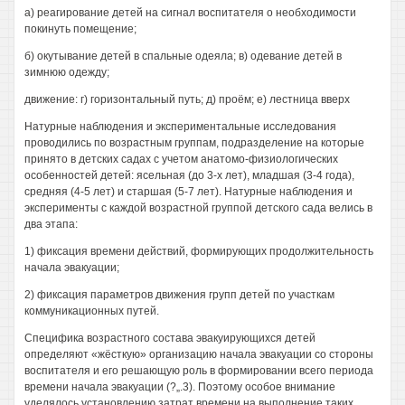
а) реагирование детей на сигнал воспитателя о необходимости
покинуть помещение;
б) окутывание детей в спальные одеяла; в) одевание детей в
зимнюю одежду;
движение: г) горизонтальный путь; д) проём; е) лестница вверх
Натурные наблюдения и экспериментальные исследования
проводились по возрастным группам, подразделение на которые
принято в детских садах с учетом анатомо-физиологических
особенностей детей: ясельная (до 3-х лет), младшая (3-4 года),
средняя (4-5 лет) и старшая (5-7 лет). Натурные наблюдения и
эксперименты с каждой возрастной группой детского сада велись в
два этапа:
1) фиксация времени действий, формирующих продолжительность
начала эвакуации;
2) фиксация параметров движения групп детей по участкам
коммуникационных путей.
Специфика возрастного состава эвакуирующихся детей
определяют «жёсткую» организацию начала эвакуации со стороны
воспитателя и его решающую роль в формировании всего периода
времени начала эвакуации (?„.3). Поэтому особое внимание
уделялось установлению затрат времени на выполнение таких