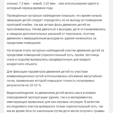
осенью; 7,3 мин. - зимой; 1,02 мин. - при использовании одеял в
холодный период времени года.
Проведённые натурные наблюдения показали, что время начала
эвакуации детей следует определять по их выходу из помещения
групповой ячейки, так как четкая фаза движения детей не
прослеживалась. Начав двигаться к выходам, дети останавливались
и ожидали дополнительных указаний от персонала, поэтому
движение к эвакуационным выходам из здания начиналось за
пределами помещения.
На втором этапе натурных наблюдений участки движения детей за
пределами помещений (горизонтальный путь, проём, лестница:
спуск и подъём) выбирались предварительно для каждого
конкретного объекта.
Для фиксации параметров движения детей по участкам
коммуникационных путей использовалась объёмная масштабная
сетка, применение которой повышало точность получаемых
результатов на 10-15 %.
Видеонаблюдение за движением детей велось как в условиях
повседневной эксплуатации здания, так и в экспериментах,
имитирующих привычные для них игровые ситуации. В качестве
исследуемого участка выбирался только горизонтальный путь, так
как во время бега по наклонным путям дети могли получить травмы.