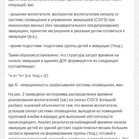
операций, как:
- решение воспитателя: восприятие воспитателем сигнала от
системы оповещения и управления эвакуацией (СОУЭ) при
неанонсиро-ванных (без предварительного предупреждения)
эвакуациях, принятие им решения и указания детям готовиться к
эвакуации (/р.в.);
- время подготовки: подготовка группы детей к эвакуации (?под ).
Таким образом установлено, что структура затрат времени на
начало эвакуации в зданиях ДОУ формируется из следующих
составляющих:
*н.э= *о+ 'р.в. 'под.» (2)
где /0 - инерционность срабатывания системы оповещения, мин.
На рис. 2 приведена гистограмма распределения времени
реагирования воспитателей ('рв.) на сигнал СОУЭ. Большой
разброс значений объясняется тем, что многие воспитатели,
услышав сигнал системы оповещения, выходили из помещений
групповой ячейки в коридор для выяснения обстоятельств
происходящего. Анализ результатов наблюдений времени начала
эвакуации детей из зданий детских садов показал весьма большие
затраты времени на формирование группы ('под.), готовой к