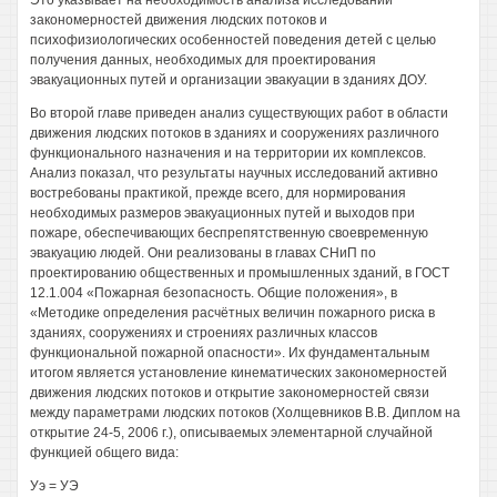
Это указывает на необходимость анализа исследований
закономерностей движения людских потоков и
психофизиологических особенностей поведения детей с целью
получения данных, необходимых для проектирования
эвакуационных путей и организации эвакуации в зданиях ДОУ.
Во второй главе приведен анализ существующих работ в области
движения людских потоков в зданиях и сооружениях различного
функционального назначения и на территории их комплексов.
Анализ показал, что результаты научных исследований активно
востребованы практикой, прежде всего, для нормирования
необходимых размеров эвакуационных путей и выходов при
пожаре, обеспечивающих беспрепятственную своевременную
эвакуацию людей. Они реализованы в главах СНиП по
проектированию общественных и промышленных зданий, в ГОСТ
12.1.004 «Пожарная безопасность. Общие положения», в
«Методике определения расчётных величин пожарного риска в
зданиях, сооружениях и строениях различных классов
функциональной пожарной опасности». Их фундаментальным
итогом является установление кинематических закономерностей
движения людских потоков и открытие закономерностей связи
между параметрами людских потоков (Холщевников В.В. Диплом на
открытие 24-5, 2006 г.), описываемых элементарной случайной
функцией общего вида:
Уэ = УЭ