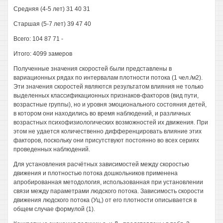
Средняя (4-5 лет) 31 40 31
Старшая (5-7 лет) 39 47 40
Всего: 104 87 71 -
Итого: 4099 замеров
Полученные значения скоростей были представлены в
вариационных рядах по интервалам плотности потока (1 чел./м2).
Эти значения скоростей являются результатом влияния не только
выделенных классификационных признаков-факторов (вид пути,
возрастные группы), но и уровня эмоционального состояния детей,
в котором они находились во время наблюдений, и различных
возрастных психофизиологических возможностей их движения. При
этом не удается количественно дифференцировать влияние этих
факторов, поскольку они присутствуют постоянно во всех сериях
проведенных наблюдений.
Для установления расчётных зависимостей между скоростью
движения и плотностью потока дошкольников применена
апробированная методология, использованная при установлении
связи между параметрами людского потока. Зависимость скорости
движения людского потока (Уц,) от его плотности описывается в
общем случае формулой (1).