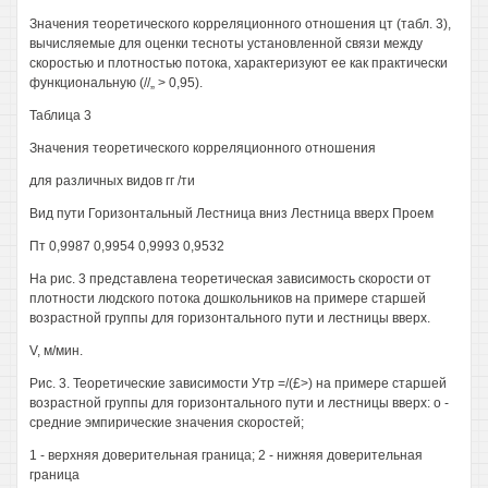
Значения теоретического корреляционного отношения цт (табл. 3),
вычисляемые для оценки тесноты установленной связи между
скоростью и плотностью потока, характеризуют ее как практически
функциональную (//„ > 0,95).
Таблица 3
Значения теоретического корреляционного отношения
для различных видов гг /ти
Вид пути Горизонтальный Лестница вниз Лестница вверх Проем
Пт 0,9987 0,9954 0,9993 0,9532
На рис. 3 представлена теоретическая зависимость скорости от
плотности людского потока дошкольников на примере старшей
возрастной группы для горизонтального пути и лестницы вверх.
V, м/мин.
Рис. 3. Теоретические зависимости Утр =/(£>) на примере старшей
возрастной группы для горизонтального пути и лестницы вверх: о -
средние эмпирические значения скоростей;
1 - верхняя доверительная граница; 2 - нижняя доверительная
граница