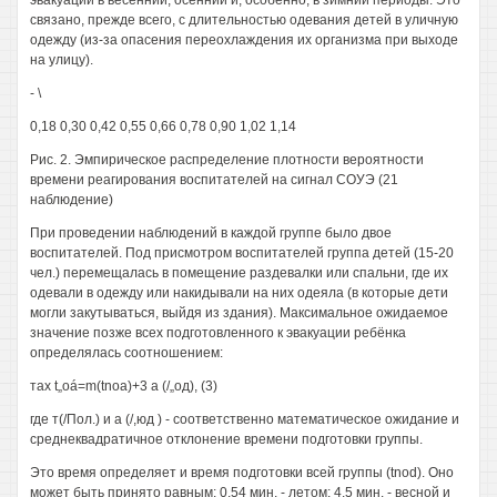
эвакуации в весенний, осенний и, особенно, в зимний периоды. Это
связано, прежде всего, с длительностью одевания детей в уличную
одежду (из-за опасения переохлаждения их организма при выходе
на улицу).
- \
0,18 0,30 0,42 0,55 0,66 0,78 0,90 1,02 1,14
Рис. 2. Эмпирическое распределение плотности вероятности
времени реагирования воспитателей на сигнал СОУЭ (21
наблюдение)
При проведении наблюдений в каждой группе было двое
воспитателей. Под присмотром воспитателей группа детей (15-20
чел.) перемещалась в помещение раздевалки или спальни, где их
одевали в одежду или накидывали на них одеяла (в которые дети
могли закутываться, выйдя из здания). Максимальное ожидаемое
значение позже всех подготовленного к эвакуации ребёнка
определялась соотношением:
тах t„oá=m(tnoa)+3 а (/„од), (3)
где т(/Пол.) и а (/,юд ) - соответственно математическое ожидание и
среднеквадратичное отклонение времени подготовки группы.
Это время определяет и время подготовки всей группы (tnod). Оно
может быть принято равным: 0,54 мин. - летом; 4,5 мин. - весной и