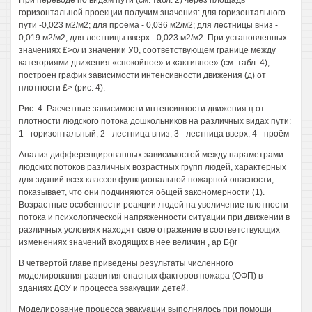
При переводе по видам пути (см. табл. 2) через площадь
горизонтальной проекции получим значения: для горизонтального
пути -0,023 м2/м2; для проёма - 0,036 м2/м2; для лестницы вниз -
0,019 м2/м2; для лестницы вверх - 0,023 м2/м2. При установленных
значениях £>о/ и значении У0, соответствующем границе между
категориями движения «спокойное» и «активное» (см. табл. 4),
построен график зависимости интенсивности движения (д) от
плотности £> (рис. 4).
Рис. 4. Расчетные зависимости интенсивности движения ц от
плотности людского потока дошкольников на различных видах пути:
1 - горизонтальный; 2 - лестница вниз; 3 - лестница вверх; 4 - проём
Анализ дифференцированных зависимостей между параметрами
людских потоков различных возрастных групп людей, характерных
для зданий всех классов функциональной пожарной опасности,
показывает, что они подчиняются общей закономерности (1).
Возрастные особенности реакции людей на увеличение плотности
потока и психологической напряженности ситуации при движении в
различных условиях находят свое отражение в соответствующих
изменениях значений входящих в нее величин , ар Б{)г
В четвертой главе приведены результаты численного
моделирования развития опасных факторов пожара (ОФП) в
зданиях ДОУ и процесса эвакуации детей.
Моделирование процесса эвакуации выполнялось при помощи