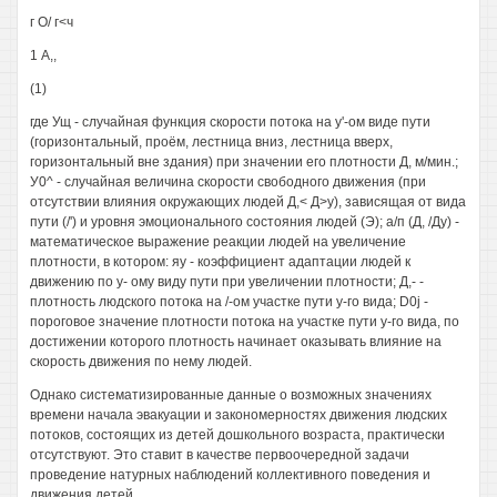
г О/ г<ч
1 А,,
(1)
где Ущ - случайная функция скорости потока на у'-ом виде пути
(горизонтальный, проём, лестница вниз, лестница вверх,
горизонтальный вне здания) при значении его плотности Д, м/мин.;
У0^ - случайная величина скорости свободного движения (при
отсутствии влияния окружающих людей Д,< Д>у), зависящая от вида
пути (/') и уровня эмоционального состояния людей (Э); а/п (Д, /Ду) -
математическое выражение реакции людей на увеличение
плотности, в котором: яу - коэффициент адаптации людей к
движению по у- ому виду пути при увеличении плотности; Д,- -
плотность людского потока на /-ом участке пути у-го вида; D0j -
пороговое значение плотности потока на участке пути у-го вида, по
достижении которого плотность начинает оказывать влияние на
скорость движения по нему людей.
Однако систематизированные данные о возможных значениях
времени начала эвакуации и закономерностях движения людских
потоков, состоящих из детей дошкольного возраста, практически
отсутствуют. Это ставит в качестве первоочередной задачи
проведение натурных наблюдений коллективного поведения и
движения детей.