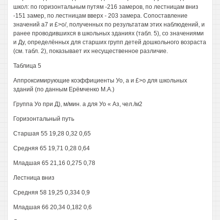
школ: по горизонтальным путям -216 замеров, по лестницам вниз
-151 замер, по лестницам вверх - 203 замера. Сопоставление
значений а7 и £>о/, полученных по результатам этих наблюдений, и
ранее проводившихся в школьных зданиях (табл. 5), со значениями
и Ду, определённых для старших групп детей дошкольного возраста
(см. табл. 2), показывает их несущественное различие.
Таблица 5
Аппроксимирующие коэффициенты Уо, а и £>о для школьных
зданий (по данным Ерёмченко М.А.)
Группа Уо при Д), м/мин. а для Уо « Аз, чел./м2
Горизонтальный путь
Старшая 55 19,28 0,32 0,65
Средняя 65 19,71 0,28 0,64
Младшая 65 21,16 0,275 0,78
Лестница вниз
Средняя 58 19,25 0,334 0,9
Младшая 66 20,34 0,182 0,6