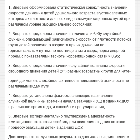
1. Впервые сформирована статистическая совокупность значений
скорости движения детей дошкольного возраста в установленных
интервалах плотности для всех видов коммуникационных путей при
различном уровне эмоционального состояния;
2. Впервые определены значения величин а, и £>0у случайной
функции, описывающей зависимость скорости от плотности потоков
групп детей различного возраста при их движении по
горизонтальным путям, по лестнице вниз и вверх, через дверной
проём, с показателями тесноты корреляционной связи > 0,95;
3. Впервые определены значения случайной величины скорости
свободного движения детей (У^) разных возрастных групп для кате-
горий движения: спокойное, активное и повышенной активности по
различным видам пути;
4. Впервые установлены факторы, влияющие на значения
случайной величины времени начала эвакуации (/„.,) в зданиях ДОУ
в различное время года, и способы их регулирования;
5. Впервые экспериментально подтверждена адекватность
имитационно-стохастической модели движения людских потоков
процессу эвакуации детей в зданиях ДОУ.
Достоверность полученных результатов достигалась применением