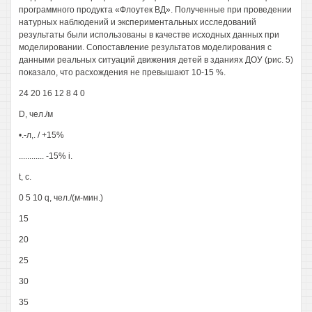
программного продукта «Флоутек ВД». Полученные при проведении
натурных наблюдений и экспериментальных исследований
результаты были использованы в качестве исходных данных при
моделировании. Сопоставление результатов моделирования с
данными реальных ситуаций движения детей в зданиях ДОУ (рис. 5)
показало, что расхождения не превышают 10-15 %.
24 20 16 12 8 4 0
D, чел./м
•.-л,. / +15%
............ -15% i.
t, с.
0 5 10 q, чел./(м-мин.)
15
20
25
30
35