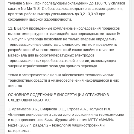
течение 5 мин., при последующем охлаждении до 1100 °С у сплавов
систем Nb-Mo-Ti-Zr-C образовалось покрытие из атомов циркония,
при этом работа выхода уменьшилась до 3,2 - 3,3 эВ при
сохранении высокой жаропрочности.
12. В целом проведенные комплексные исследования процессов
высокотемпературного взаимодействия переходных металлов IV -
VIA групп и углерода позволили не только впервые определить
термоэмиссионные свойства сложных систем, но и предложить
разработанный многокомпонентный сплав ниобия в качестве
материала для высокотемпературных электродов
термоэмиссионных преобразователей энергии, использующих
энергию отработавших газов для прямого перевода
тепла в электричество с целью обеспечения технологических
транспортных средств и жизнеобеспечения находящегося в них
экипажа.
ОСНОВНОЕ СОДЕРЖАНИЕ ДИССЕРТАЦИИ ОТРАЖЕНО В
СЛЕДУЮЩИХ РАБОТАХ:
1. Арзамасов В.Б., Смирнова Э.Е., Строев A.A., Полунов И.Л.
«Влияние легирования и структурного состояния на термоэмиссию
и жаропрочность ниобия». Журнал «Известия МГТУ «МАМИ»
№2(4), 2007 г., раздел 2 «Технология машиностроения и
материалы».