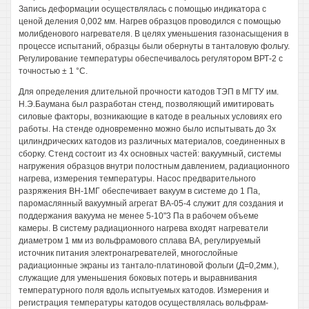
Запись деформации осуществлялась с помощью индикатора с
ценой деления 0,002 мм. Нагрев образцов проводился с помощью
молибденового нагревателя. В целях уменьшения газонасыщения в
процессе испытаний, образцы были обернуты в танталовую фольгу.
Регулирование температуры обеспечивалось регулятором ВРТ-2 с
точностью ± 1 °С.
Для определения длительной прочности катодов ТЭП в МГТУ им.
Н.Э.Баумана был разработан стенд, позволяющий имитировать
силовые факторы, возникающие в катоде в реальных условиях его
работы. На стенде одновременно можно было испытывать до 3х
цилиндрических катодов из различных материалов, соединенных в
сборку. Стенд состоит из 4х основных частей: вакуумный, системы
нагружения образцов внутри полостным давлением, радиационного
нагрева, измерения температуры. Насос предварительного
разряжения ВН-1МГ обеспечивает вакуум в системе до 1 Па,
паромаслянный вакуумный агрегат ВА-05-4 служит для создания и
поддержания вакуума не менее 5-10"3 Па в рабочем объеме
камеры. В систему радиационного нагрева входят нагреватели
диаметром 1 мм из вольфрамового сплава ВА, регулируемый
источник питания электронагревателей, многослойные
радиационные экраны из тантало-платиновой фольги (Д=0,2мм.),
служащие для уменьшения боковых потерь и выравнивания
температурного поля вдоль испытуемых катодов. Измерения и
регистрация температуры катодов осуществлялась вольфрам-