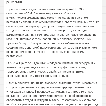
рениевыми
термопарами, соединенными с потенциометром ПП-63 и
самописцем КСП-4. Система нагружения образцов
внутриполостным давлением состоит из баллона с аргоном,
редуктора давления, вакуумных вентилей, обеспечивающих откачку
системы, мановакууметра для регистрации давления в полостях
катодов в процессе эксперимента, ресивера, служащего для
компенсации влияния температуры на внутри полосное давление
газа. Испытуемые катоды, соединенные сваркой электронным
лучом в сборку по 3 штуки, через жесткие ниобиевые вставки
соединялись с системой нагружения внутриполостным давлением
посредством технологического переходника с тепловыми
развязками.
ГЛАВА 4. Приведены данные исследования влияния легирующих
элементов и углерода на микроструктуру, фазовый состав,
термоэмиссию и механические свойства ниобия в литом,
деформированном и отожженном состояниях.
В литых сплавах ниобия наблюдалась ликвация, степень развития
которой определялась содержанием легирующих элементов и
углерода в матрице. В процессе охлаждения слитков в местах с
повышенным содержанием углерода успевал пройти процесс
образования отдельных крупных частиц гексагональных карбидов
ниобия, на участках с пониженной концентрацией углерода распад