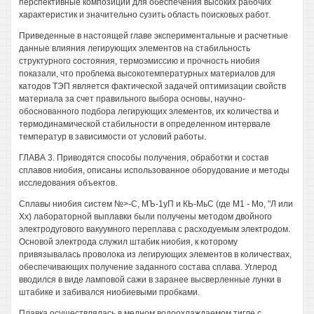
перспективные композиции для обеспечения высоких рабочих
характеристик и значительно сузить область поисковых работ.
Приведенные в настоящей главе экспериментальные и расчетные
данные влияния легирующих элементов на стабильность
структурного состояния, термоэмиссию и прочность ниобия
показали, что проблема высокотемпературных материалов для
катодов ТЭП является фактической задачей оптимизации свойств
материала за счет правильного выбора основы, научно-
обоснованного подбора легирующих элементов, их количества и
термодинамической стабильности в определенном интервале
температур в зависимости от условий работы.
ГЛАВА 3. Приводятся способы получения, обработки и состав
сплавов ниобия, описаны использованное оборудование и методы
исследования объектов.
Сплавы ниобия систем №>-С, МЪ-1уП и КЬ-МьС (где М1 - Мо, "Л или
Хх) лабораторной выплавки были получены методом двойного
электродугового вакуумного переплава с расходуемым электродом.
Основой электрода служил штабик ниобия, к которому
привязывалась проволока из легирующих элементов в количествах,
обеспечивающих получение заданного состава сплава. Углерод
вводился в виде ламповой сажи в заранее высверленные лунки в
штабике и забивался ниобиевыми пробками.
Плавка осуществлялась в медном водоохлаждаемом тигле с