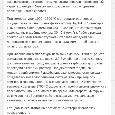
в зависимости от температуры испытания носили немонотонный
характер, который был связан с фазовыми и структурными
превращениями в сплавах.
При температурах 1000 - 1500 °С с а-твердым раствором
сосуществовала избыточная фаза - карбид (Ъг, ТМЪ)С, имеющая
ГЦК-решетку с периодами а=0,454 - 0,456 нм, что соответствует
содержанию в карбиде порядка 30-40% мол. Ът. Работа выхода
электрона в этом температурном интервале определялась
легированным твердым раствором и наличием второй фазы, т.е.
пятнистостью катода.
При увеличении температуры испытания до 1550-1700 °С работа
выхода электрона снижалась до 3,2-3,24 эВ, при этом по данным
фазового анализа проходило растворение карбидов и цирконий
переходил в твердый раствор. Под действием градиента
концентраций цирконий диффундировал к поверхности катода и
создавалась металлопленочная система, что и приводило к
снижению значений работы выхода электрона. При увеличении
температуры выше 1700 °С скорость испарения атомов циркония с
поверхности ниобия значительно превышала скорость диффузии
из внутренних объемов и работа выхода увеличивалась до
значений, характерных для легированной матрицы.
Стендовые испытания на ползучесть эмиттерных оболочек
проводились на