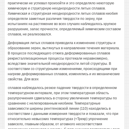
практически не успевал произойти и это определяло некоторую
химическую и структурную неоднородности литых сплавов.
Химическая и структурная неоднородности литых сплавов ниобия
определяли заметные различия твердости по зерну, при
испытаниях на растяжение во всех случаях наблюдалось хрупкое
разрушение, запас прочности, определяемый химическим составом
сплавов, не реализовался.
Деформация литых сплавов приводила к изменению структуры и
образованию зерен, вытянутых в направлении течения материала.
В процессе последующего отжига деформированных сплавов
рекристаллизационные процессы протекали неравномерно,
вследствие значительной неоднородности литой структуры. В
соответствии со структурными изменениями, происходящими при
нагреве деформированных сплавов, изменялись и их механические
свойства. Для всех
сплавов наблюдалось резкое падение твердости в определенном
температурном интервале, при этом температурная область
разупрочнения сдвигалась в сторону увеличения температуры по
сравнению с нелегированным ниобием. Температурные
зависимости ширины рентгеновской линии (110) находились в
соответствии с данными измерения твердости и показали, что при
относительно невысоких температурах (<Трекр) упрочнение
зависело, главным образом, от атомного несоответствия