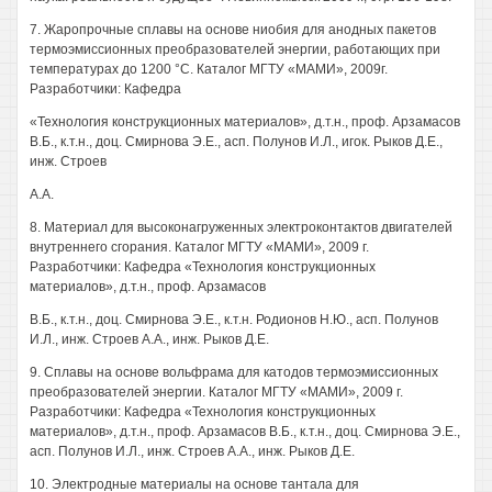
7. Жаропрочные сплавы на основе ниобия для анодных пакетов
термоэмиссионных преобразователей энергии, работающих при
температурах до 1200 °С. Каталог МГТУ «МАМИ», 2009г.
Разработчики: Кафедра
«Технология конструкционных материалов», д.т.н., проф. Арзамасов
В.Б., к.т.н., доц. Смирнова Э.Е., асп. Полунов И.Л., игок. Рыков Д.Е.,
инж. Строев
A.A.
8. Материал для высоконагруженных электроконтактов двигателей
внутреннего сгорания. Каталог МГТУ «МАМИ», 2009 г.
Разработчики: Кафедра «Технология конструкционных
материалов», д.т.н., проф. Арзамасов
B.Б., к.т.н., доц. Смирнова Э.Е., к.т.н. Родионов Н.Ю., асп. Полунов
И.Л., инж. Строев A.A., инж. Рыков Д.Е.
9. Сплавы на основе вольфрама для катодов термоэмиссионных
преобразователей энергии. Каталог МГТУ «МАМИ», 2009 г.
Разработчики: Кафедра «Технология конструкционных
материалов», д.т.н., проф. Арзамасов В.Б., к.т.н., доц. Смирнова Э.Е.,
асп. Полунов И.Л., инж. Строев A.A., инж. Рыков Д.Е.
10. Электродные материалы на основе тантала для