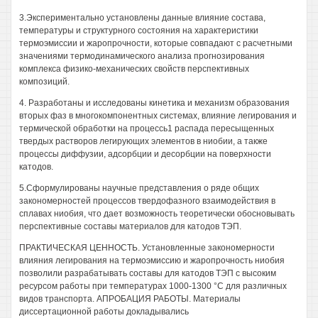
3.Экспериментально установлены данные влияние состава,
температуры и структурного состояния на характеристики
термоэмиссии и жаропрочности, которые совпадают с расчетными
значениями термодинамического анализа прогнозирования
комплекса физико-механических свойств перспективных
композиций.
4. Разработаны и исследованы кинетика и механизм образования
вторых фаз в многокомпонентных системах, влияние легирования и
термической обработки на процессь1 распада пересыщенных
твердых растворов легирующих элементов в ниобии, а также
процессы диффузии, адсорбции и десорбции на поверхности
катодов.
5.Сформулированы научные представления о ряде общих
закономерностей процессов твердофазного взаимодействия в
сплавах ниобия, что дает возможность теоретически обосновывать
перспективные составы материалов для катодов ТЭП.
ПРАКТИЧЕСКАЯ ЦЕННОСТЬ. Установленные закономерности
влияния легирования на термоэмиссию и жаропрочность ниобия
позволили разрабатывать составы для катодов ТЭП с высоким
ресурсом работы при температурах 1000-1300 °С для различных
видов транспорта. АПРОБАЦИЯ РАБОТЫ. Материалы
диссертационной работы докладывались