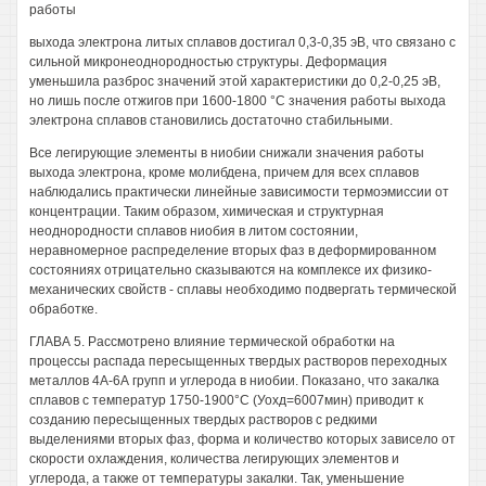
работы
выхода электрона литых сплавов достигал 0,3-0,35 эВ, что связано с
сильной микронеоднородностью структуры. Деформация
уменьшила разброс значений этой характеристики до 0,2-0,25 эВ,
но лишь после отжигов при 1600-1800 °С значения работы выхода
электрона сплавов становились достаточно стабильными.
Все легирующие элементы в ниобии снижали значения работы
выхода электрона, кроме молибдена, причем для всех сплавов
наблюдались практически линейные зависимости термоэмиссии от
концентрации. Таким образом, химическая и структурная
неоднородности сплавов ниобия в литом состоянии,
неравномерное распределение вторых фаз в деформированном
состояниях отрицательно сказываются на комплексе их физико-
механических свойств - сплавы необходимо подвергать термической
обработке.
ГЛАВА 5. Рассмотрено влияние термической обработки на
процессы распада пересыщенных твердых растворов переходных
металлов 4А-6А групп и углерода в ниобии. Показано, что закалка
сплавов с температур 1750-1900°С (Уохд=6007мин) приводит к
созданию пересыщенных твердых растворов с редкими
выделениями вторых фаз, форма и количество которых зависело от
скорости охлаждения, количества легирующих элементов и
углерода, а также от температуры закалки. Так, уменьшение