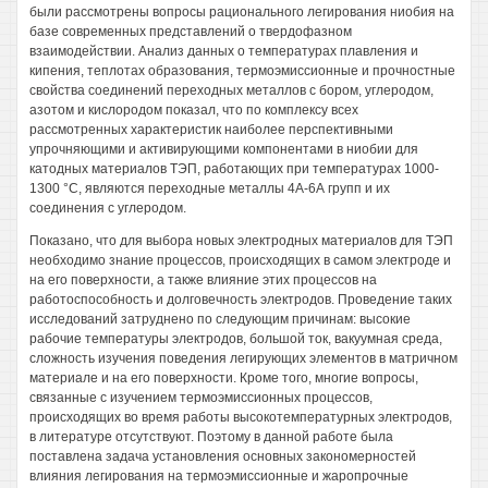
были рассмотрены вопросы рационального легирования ниобия на
базе современных представлений о твердофазном
взаимодействии. Анализ данных о температурах плавления и
кипения, теплотах образования, термоэмиссионные и прочностные
свойства соединений переходных металлов с бором, углеродом,
азотом и кислородом показал, что по комплексу всех
рассмотренных характеристик наиболее перспективными
упрочняющими и активирующими компонентами в ниобии для
катодных материалов ТЭП, работающих при температурах 1000-
1300 °С, являются переходные металлы 4А-6А групп и их
соединения с углеродом.
Показано, что для выбора новых электродных материалов для ТЭП
необходимо знание процессов, происходящих в самом электроде и
на его поверхности, а также влияние этих процессов на
работоспособность и долговечность электродов. Проведение таких
исследований затруднено по следующим причинам: высокие
рабочие температуры электродов, большой ток, вакуумная среда,
сложность изучения поведения легирующих элементов в матричном
материале и на его поверхности. Кроме того, многие вопросы,
связанные с изучением термоэмиссионных процессов,
происходящих во время работы высокотемпературных электродов,
в литературе отсутствуют. Поэтому в данной работе была
поставлена задача установления основных закономерностей
влияния легирования на термоэмиссионные и жаропрочные