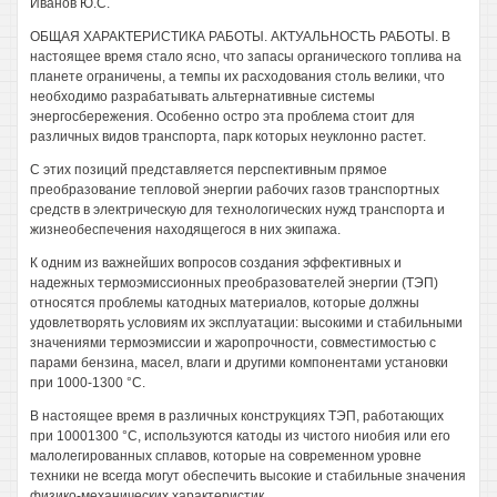
Иванов Ю.С.
ОБЩАЯ ХАРАКТЕРИСТИКА РАБОТЫ. АКТУАЛЬНОСТЬ РАБОТЫ. В
настоящее время стало ясно, что запасы органического топлива на
планете ограничены, а темпы их расходования столь велики, что
необходимо разрабатывать альтернативные системы
энергосбережения. Особенно остро эта проблема стоит для
различных видов транспорта, парк которых неуклонно растет.
С этих позиций представляется перспективным прямое
преобразование тепловой энергии рабочих газов транспортных
средств в электрическую для технологических нужд транспорта и
жизнеобеспечения находящегося в них экипажа.
К одним из важнейших вопросов создания эффективных и
надежных термоэмиссионных преобразователей энергии (ТЭП)
относятся проблемы катодных материалов, которые должны
удовлетворять условиям их эксплуатации: высокими и стабильными
значениями термоэмиссии и жаропрочности, совместимостью с
парами бензина, масел, влаги и другими компонентами установки
при 1000-1300 °С.
В настоящее время в различных конструкциях ТЭП, работающих
при 10001300 °С, используются катоды из чистого ниобия или его
малолегированных сплавов, которые на современном уровне
техники не всегда могут обеспечить высокие и стабильные значения
физико-механических характеристик.