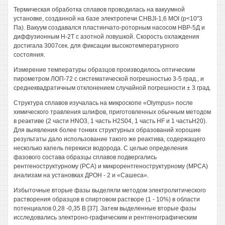
Термическая обработка сплавов проводилась на вакуумной
установке, созданной на базе электропечи CHBJI-1,6 MOI (р<10"3
Па). Вакуум создавался пластинчато-роторным насосом НВР-5Д и
диффузионным Н-2Т с азотной ловушкой. Скорость охлаждения
достигала 3007сек. для фиксации высокотемпературного
состояния.
Измерение температуры образцов производилось оптическим
пирометром ЛОП-72 с систематической погрешностью 3-5 град., и
среднеквадратичным отклонением случайной погрешности ± 3 град.
Структура сплавов изучалась на микроскопе «Olympus» после
химического травления шлифов, приготовленных обычным методом
в реактиве (2 части HNO3, 1 часть H2S04, 1 часть HF и 1 частьН20).
Для выявления более тонких структурных образований хорошие
результаты дало использование такого же реактива, содержащего
несколько капель перекиси водорода. С целью определения
фазового состава образцы сплавов подвергались
рентгеноструктурному (РСА) и микрорентгеноструктурному (МРСА)
анализам на установках ДРОН - 2 и «Сашеса».
Избыточные вторые фазы выделяли методом электролитического
растворения образцов в спиртовом растворе (1 - 10%) в области
потенциалов 0,28 -0,35 В [37]. Затем выделенные вторые фазы
исследовались электроно-графическим и рентгенографическим