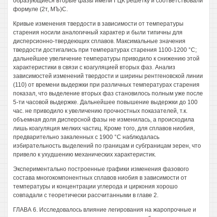
образующиеся вторые фазы имели ГЦК решетку и соответствовали
формуле (2т, МЪ)С.
Кривые изменения твердости в зависимости от температуры
старения носили аналогичный характер и были типичны для
дисперсионно-твердеющих сплавов. Максимальные значения
твердости достигались при температурах старения 1100-1200 °С;
дальнейшее увеличение температуры приводило к снижению этой
характеристики в связи с коагуляцией вторых фаз. Анализ
зависимостей изменений твердости и ширины рентгеновской линии
(110) от времени выдержки при различных температурах старения
показал, что выделение вторых фаз становилось полным уже после
5-ти часовой выдержке. Дальнейшее повышение выдержки до 100
час. не приводило к увеличению прочностных показателей, т.к.
объемная доля дисперсной фазы не изменилась, а происходила
лишь коагуляция мелких частиц. Кроме того, для сплавов ниобия,
предварительно закаленных с 1900 °С наблюдалась
избирательность выделений по границам и субграницам зерен, что
привело к ухудшению механических характеристик.
Экспериментально построенные графики изменения фазового
состава многокомпонентных сплавов ниобия в зависимости от
температуры и концентрации углерода и циркония хорошо
совпадали с теоретически рассчитанными в главе 2.
ГЛАВА 6. Исследовалось влияние легирования на жаропрочные и