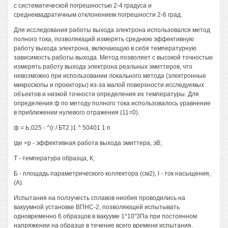
с систематической погрешностью 2-4 градуса и
среднеквадратичным отклонением погрешности 2-6 град.
Для исследования работы выхода электрона использовался метод
полного тока, позволяющий измерять среднюю эффективную
работу выхода электрона, включающую в себя температурную
зависимость работы выхода. Метод позволяет с высокой точностью
измерять работу выхода электрона реальных эмиттеров, что
невозможно при использовании локального метода (электронные
микроскопы и проекторы) из-за малой поверхности исследуемых
объектов и низкой точности определения их температуры. Для
определения ф по методу полного тока использовалось уравнение
в приближении нулевого отражения (11=0).
ф = Ь,025 - ^(г / БТ2 )1 ^ 50401 1 п
где <р - эффективная работа выхода эмиттера, эВ;
Т - температура образца, К;
Б - площадь параметрического коллектора (см2), I - ток насыщения,
(А).
Испытания на ползучесть сплавов ниобия проводились на
вакуумной установке ВПНС-2, позволяющей испытывать
одновременно 6 образцов в вакууме 1*10"3Па при постоянном
напряжении на образце в течение всего времени испытания.