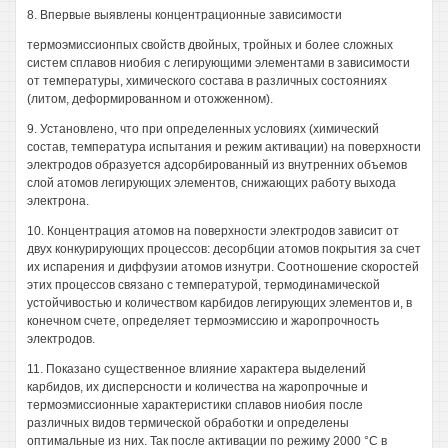
8. Впервые выявлены концентрационные зависимости
термоэмиссионпых свойств двойных, тройных и более сложных
систем сплавов ниобия с легирующими элементами в зависимости
от температуры, химического состава в различных состояниях
(литом, деформированном и отожженном).
9. Установлено, что при определенных условиях (химический
состав, температура испытания и режим активации) на поверхности
электродов образуется адсорбированный из внутренних объемов
слой атомов легирующих элементов, снижающих работу выхода
электрона.
10. Концентрация атомов на поверхности электродов зависит от
двух конкурирующих процессов: десорбции атомов покрытия за счет
их испарения и диффузии атомов изнутри. Соотношение скоростей
этих процессов связано с температурой, термодинамической
устойчивостью и количеством карбидов легирующих элементов и, в
конечном счете, определяет термоэмиссию и жаропрочность
электродов.
11. Показано существенное влияние характера выделений
карбидов, их дисперсности и количества на жаропрочные и
термоэмиссионные характеристики сплавов ниобия после
различных видов термической обработки и определены
оптимальные из них. Так после активации по режиму 2000 °С в