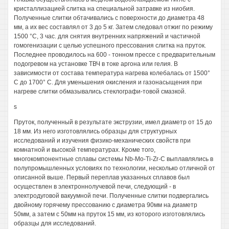
кристаллизацией слитка на специальной затравке из ниобия.
Полученные слитки обтачивались с поверхности до диаметра 48
мм, а их вес составлял от 3 до 5 кг. Затем следовал отжиг по режиму
1500 °С, 3 час. для снятия внутренних напряжений и частичной
гомогенизации с целью успешного прессования слитка на пруток.
Последнее проводилось на 600 - тонном прессе с предварительным
подогревом на установке ТВЧ в токе аргона или гелия. В
зависимости от состава температура нагрева колебалась от 1500°
С до 1700° С. Для уменьшения окисления и газонасыщения при
нагреве слитки обмазывались стеклографи-товой смазкой.
s
Пруток, полученный в результате экструзии, имел диаметр от 15 до
18 мм. Из него изготовлялись образцы для структурных
исследований и изучения физико-механических свойств при
комнатной и высокой температурах. Кроме того,
многокомпонентные сплавы системы Nb-Mo-Ti-Zr-C выплавлялись в
полупромышленных условиях по технологии, несколько отличной от
описанной выше. Первый переплав указанных сплавов был
осуществлен в электроннолучевой печи, следующий - в
электродуговой вакуумной печи. Полученные слитки подвергались
двойному горячему прессованию с диаметра 90мм на диаметр
50мм, а затем с 50мм на пруток 15 мм, из которого изготовлялись
образцы для исследований.