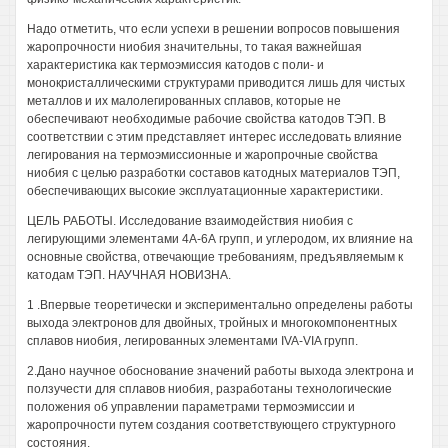
Надо отметить, что если успехи в решении вопросов повышения
жаропрочности ниобия значительны, то такая важнейшая
характеристика как термоэмиссия катодов с поли- и
монокристаллическими структурами приводится лишь для чистых
металлов и их малолегированных сплавов, которые не
обеспечивают необходимые рабочие свойства катодов ТЭП. В
соответствии с этим представляет интерес исследовать влияние
легирования на термоэмиссионные и жаропрочные свойства
ниобия с целью разработки составов катодных материалов ТЭП,
обеспечивающих высокие эксплуатационные характеристики.
ЦЕЛЬ РАБОТЫ. Исследование взаимодействия ниобия с
легирующими элементами 4А-6А групп, и углеродом, их влияние на
основные свойства, отвечающие требованиям, предъявляемым к
катодам ТЭП. НАУЧНАЯ НОВИЗНА.
1 .Впервые теоретически и экспериментально определены работы
выхода электронов для двойных, тройных и многокомпонентных
сплавов ниобия, легированных элементами IVA-VIA групп.
2.Дано научное обоснование значений работы выхода электрона и
ползучести для сплавов ниобия, разработаны технологические
положения об управлении параметрами термоэмиссии и
жаропрочности путем создания соответствующего структурного
состояния.