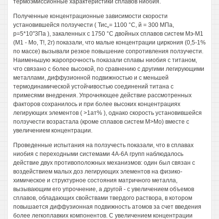
термоэмиссионные характеристики сплавов ниобия.
Полученные концентрационные зависимости скорости
установившейся ползучести ( Тис„= 1100 °С, й = 300 МПа,
р=5*10"3Па ), закаленных с 1750 °С двойных сплавов систем Мэ-М1
(М1 - Мо, Т!, 2г) показали, что малые концентрации циркония (0,5-1%
по массе) вызывали резкое повышение сопротивления ползучести.
Наименьшую жаропрочность показали сплавы ниобия с титаном,
что связано с более высокой, по сравнению с другими легирующими
металлами, диффузионной подвижностью и с меньшей
термодинамической устойчивостью соединений титана с
примесями внедрения. Упрочняющее действие рассмотренных
факторов сохранилось и при более высоких концентрациях
легирующих элементов ( >1ат% ), однако скорость установившейся
ползучести возрастала (кроме сплавов систем М>Мо) вместе с
увеличением концентрации.
Проведенные испытания на ползучесть показали, что в сплавах
ниобия с переходными системами 4А-6А групп наблюдалось
действие двух противоположных механизмов: один был связан с
воздействием малых доз легирующих элементов на физико-
химическое и структурное состояния матричного металла,
вызывающим его упрочнение, а другой - с увеличением объемов
сплавов, обладающих свойствами твердого раствора, в котором
повышается диффузионная подвижность атомов за счет введения
более легкоплавких компонентов. С увеличением концентрации