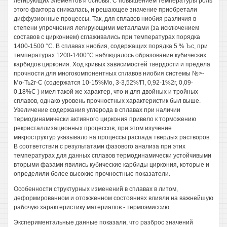
легирующих элементов и основы. С повышением температуры роль
этого фактора снижалась, и решающее значение приобретали
диффузионные процессы. Так, для сплавов ниобия различия в
степени упрочнения легирующими металлами (за исключением
составов с цирконием) сглаживались при температурах порядка
1400-1500 °С. В сплавах ниобия, содержащих порядка 5 % Ъс, при
температурах 1200-1400°С наблюдалось образование кубических
карбидов циркония. Ход кривых зависимостей твердости и предела
прочности для многокомпонентных сплавов ниобия системы №>-
Мо-Ть2г-С (содержатся 10-15%Мо, 3-3,52%'П, 0,92-1%2г, 0,09-
0,18%С ) имел такой же характер, что и для двойных и тройных
сплавов, однако уровень прочностных характеристик был выше.
Увеличение содержания углерода в сплавах при наличии
термодинамически активного циркония привело к торможению
рекристаллизационных процессов, при этом изучение
микроструктур указывало на процессы распада твердых растворов.
В соответствии с результатами фазового анализа при этих
температурах для данных сплавов термодинамически устойчивыми
вторыми фазами явились кубические карбиды циркония, которые и
определили более высокие прочностные показатели.
Особенности структурных изменений в сплавах в литом,
деформированном и отожженном состояниях влияли на важнейшую
рабочую характеристику материалов - термоэмиссию.
Экспериментальные данные показали, что разброс значений