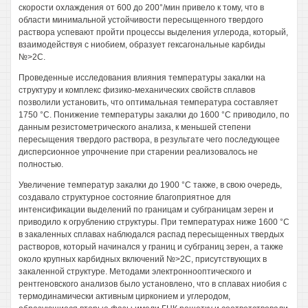
скорости охлаждения от 600 до 200°/мин привело к тому, что в
области минимальной устойчивости пересыщенного твердого
раствора успевают пройти процессы выделения углерода, который,
взаимодействуя с ниобием, образует гексагональные карбиды
№>2С.
Проведенные исследования влияния температуры закалки на
структуру и комплекс физико-механических свойств сплавов
позволили установить, что оптимальная температура составляет
1750 °С. Понижение температуры закалки до 1600 °С приводило, по
данным резистометрического анализа, к меньшей степени
пересыщения твердого раствора, в результате чего последующее
дисперсионное упрочнение при старении реализовалось не
полностью.
Увеличение температур закалки до 1900 °С также, в свою очередь,
создавало структурное состояние благоприятное для
интенсификации выделений по границам и субграницам зерен и
приводило к огрублению структуры. При температурах ниже 1600 °С
в закаленных сплавах наблюдался распад пересыщенных твердых
растворов, который начинался у границ и субграниц зерен, а также
около крупных карбидных включений №>2С, присутствующих в
закаленной структуре. Методами электроннооптического и
рентгеновского анализов было установлено, что в сплавах ниобия с
термодинамически активным цирконием и углеродом,