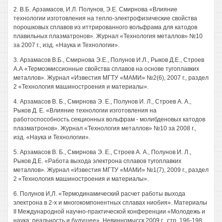
2. В.Б. Арзамасов, И.Л. Полунов, Э.Е. Смирнова «Влияние
технологии изготовления на тепло-электрофизические свойства
порошковых сплавов из иттрированного вольфрама для катодов
плавильных плазматронов». Журнал «Технология металлов» №10
за 2007 г., изд. «Наука и Технологии».
3. Арзамасов В.Б., Смирнова Э.Е., Полунов И.Л., Рыков Д.Е., Строев
А.А «Термоэмиссионные свойства сплавов на основе тугоплавких
металлов». Журнал «Известия МГТУ «МАМИ» №2(6), 2007 г., раздел
2 «Технология машиностроения и материалы».
4. Арзамасов В. Б., Смирнова Э. Е., Полунов И. Л., Строев А. А.,
Рыков Д. Е. «Влияние технологии изготовления на
работоспособность секционных вольфрам - молибденовых катодов
плазматронов». Журнал «Технология металлов» №10 за 2008 г.,
изд. «Наука и Технологии».
5. Арзамасов В. Б., Смирнова Э. Е., Строев А. А., Полунов И. Л.,
Рыков Д.Е. «Работа выхода электрона сплавов тугоплавких
металлов». Журнал «Известия МГТУ «МАМИ» №1(7), 2009 г., раздел
2 «Технология машиностроения и материалы».
6. Полунов И,Л. «Термодинамический расчет работы выхода
электрона в 2-х и многокомпонентных сплавах ниобия». Материалы
II Международной научно-практической конференции «Молодежь и
наука: реальность и будущее». Невинномысск 2009 г., стр. 196-198.