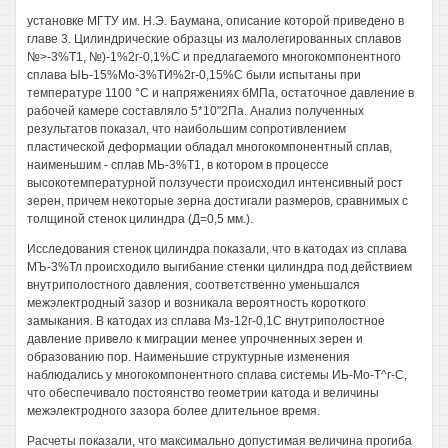
установке МГТУ им. Н.Э. Баумана, описание которой приведено в
главе 3. Цилиндрические образцы из малолегированных сплавов
№>-3%Т1, №)-1%2г-0,1%С и предлагаемого многокомпонентного
сплава ЫЬ-15%Мо-3%ТИ%2г-0,15%С были испытаны при
температуре 1100 °С и напряжениях бМПа, остаточное давление в
рабочей камере составляло 5*10"2Па. Анализ полученных
результатов показал, что наибольшим сопротивлением
пластической деформации обладал многокомпонентный сплав,
наименьшим - сплав МЬ-3%Т1, в котором в процессе
высокотемпературной ползучести происходил интенсивный рост
зерен, причем некоторые зерна достигали размеров, сравнимых с
толщиной стенок цилиндра (Д=0,5 мм.).
Исследования стенок цилиндра показали, что в катодах из сплава
МЪ-3%Тл происходило выгибание стенки цилиндра под действием
внутриполостного давления, соответственно уменьшался
межэлектродный зазор и возникала вероятность короткого
замыкания. В катодах из сплава Мз-12г-0,1С внутриполостное
давление привело к миграции менее упрочненных зерен и
образованию пор. Наименьшие структурные изменения
наблюдались у многокомпонентного сплава системы ИЬ-Мо-Т^г-С,
что обеспечивало постоянство геометрии катода и величины
межэлектродного зазора более длительное время.
Расчеты показали, что максимально допустимая величина прогиба