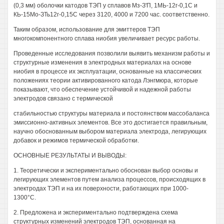
(0,3 мм) оболочки катодов ТЭП у сплавов Мз-З'П, 1МЬ-12г-0,1С и
КЬ-15Мо-ЗТь12г-0,15С через 3120, 4000 и 7200 час. соответственно.
Таким образом, использование для эмиттеров ТЭП
многокомпонентного сплава ниобия увеличивает ресурс работы.
Проведенные исследования позволили выявить механизм работы и
структурные изменения в электродных материалах на основе
ниобия в процессе их эксплуатации, основанные на классических
положениях теории активированного катода Лэнгмюра, которые
показывают, что обеспечение устойчивой и надежной работы
электродов связано с термической
стабильностью структуры материала и постоянством массобаланса
эмиссионно-активных элементов. Все это достигается правильным,
научно обоснованным выбором материала электрода, легирующих
добавок и режимов термической обработки.
ОСНОВНЫЕ РЕЗУЛЬТАТЫ И ВЫВОДЫ:
1. Теоретически и экспериментально обоснован выбор основы и
легирующих элементов путем анализа процессов, происходящих в
электродах ТЭП и на их поверхности, работающих при 1000-
1300°С.
2. Предложена и экспериментально подтверждена схема
структурных изменений электродов ТЭП, основанная на