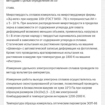
методами с целью определения их со-
става.
Микротвердость сплавов измерялась на микротвердомере фирмы
«ЗЦ-иеге» при нагрузке 100г (ГОСТ 9450 - 76) с погрешностью АН =
± 5 - 10 %. При анализе распределения микротвердости в пределах
зерна в зависимости от содержания углерода для охвата
деформацией возможно меньших объемов, применялась нагрузка в
5 г. В этом случае наряду с твердостью оценивалось рассеяние ее
значений в зависимости от содержания углерода в сплавах.
Статические испытания на растяжение проводились на машине
«Шевенар» с автоматической записью деформации на фотопленке.
Кроме того проводились кратковременные испытания на
растяжение в вакууме при температурах до 1800 К на машине
«Инстрон».
Измерение удельного электросопротивления сплавов проводили по
методу вольтметра-амперметра.
Измерение работы выхода электрона сплавов осуществлялось на
специально сконструированной установке, позволяющей проводить
измерения в безмасляном вакууме не хуже 10"3 Па при нагреве
образцов размером 10х10х(1,5 - 2,0) мм электронной
бомбардировкой в температурном интервале 1200-2000 К.
Температура образца измерялась оптическим пирометром ЭОП-66