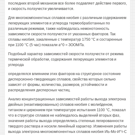
последних второй механизм все более подавляет действие первого,
и скорость ползучести увеличивается.
Для многокомпонентных сплавов ниобия с различным содержанием
легирующих элементов и углерода термообработанных по
различным режимам, также наблюдалась немонотонность
зависимости скорости ползучести от указанных факторов. Так
сплавы ниобия, закаленные с температур 1750 °С и состаренные
при 1100 °С (5 час) показали а^0 = ЗООМ/Та.
Подобный характер зависимостей скорости ползучести от режима
термической обработки, содержания легирующих элементов и
углерода
определялся влиянием этих факторов на структурное состояние
дисперсионно-твердеющих сплавов, свойства которых сильно
зависят от формы, количества, размеров, устойчивости и
распределения дисперсных частиц.
Анализ концентрационных зависимостей работы выхода электрона
двойных (неактивированных) сплавов ниобия с молибденом,
титаном и цирконием при температуре испытания 1100 °С, показал
что в структуре сплавов не наблюдалось выделений вторых фаз,
значения работы выхода определялись степенью легированности
твердого раствора и носили линейный характер. Изменения работы
выхода электрона многокомпонентных сплавов ниобия ИЬ-Мо-И^г-С