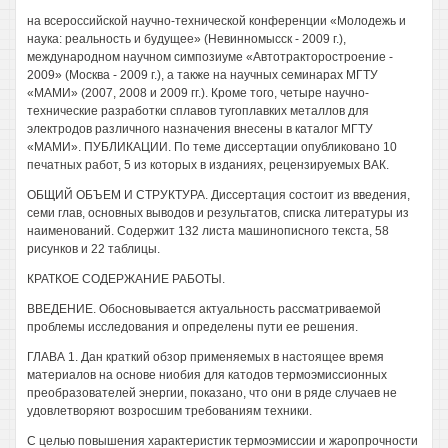
на всероссийской научно-технической конференции «Молодежь и
наука: реальность и будущее» (Невинномысск - 2009 г.),
международном научном симпозиуме «Автотракторостроение -
2009» (Москва - 2009 г.), а также на научных семинарах МГТУ
«МАМИ» (2007, 2008 и 2009 гг.). Кроме того, четыре научно-
технические разработки сплавов тугоплавких металлов для
электродов различного назначения внесены в каталог МГТУ
«МАМИ». ПУБЛИКАЦИИ. По теме диссертации опубликовано 10
печатных работ, 5 из которых в изданиях, рецензируемых ВАК.
ОБЩИЙ ОБЪЕМ И СТРУКТУРА. Диссертация состоит из введения,
семи глав, основных выводов и результатов, списка литературы из
наименований. Содержит 132 листа машинописного текста, 58
рисунков и 22 таблицы.
КРАТКОЕ СОДЕРЖАНИЕ РАБОТЫ.
ВВЕДЕНИЕ. Обосновывается актуальность рассматриваемой
проблемы исследования и определены пути ее решения.
ГЛАВА 1. Дан краткий обзор применяемых в настоящее время
материалов на основе ниобия для катодов термоэмиссионных
преобразователей энергии, показано, что они в ряде случаев не
удовлетворяют возросшим требованиям техники.
С целью повышения характеристик термоэмиссии и жаропрочности