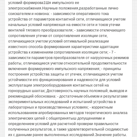
условий формирова1Шя импульсного ее
электроснабжения.Научные положения,разработанные лично
соискателем и новизна: - зависимости оперативного тока
устройства от параметров контактной сети, отличающиеся учетом
начальных условий напряжехшя на емкости сети и токов утечки
вентилей тягового преобразователя; - зависимости отключающего
сопротивления утечки от сопротивления изоляции сети,
отличающиеся учетом условий оптимальной реализации
известного способа формирования характеристики адаптации
устройства к изменениям сопротивления изоляции сети; - 7 -
зависимости параметров преобразователя от нагрузочных режимов
работы, отличающиеся учетом относительной продолжительности
включения формируемого импульсного напряжения; - принципы
построения устройства защиты от утечек, отличающиеся учетом
устойчивости его функционирования и надежности для условий
эксплуатации электрооборудования контактных сетей на
горнорудных шахтах; Достоверность научных положешй, выводов и
рекомендаций обоснована: - достаточным объемом и результатами
экспериментальных исследований и испытаний устройства в
лабораторных и производственных условиях; - корректным
использованием апробированных методов теоретического анализа
электрических цепей с общепринятыш допущениями и
определением условий для расчетной проверки правильности
полученных результатов, а также удовлетворительной сходимостью
их с данными ранее выполненных исследований.Значение работы.