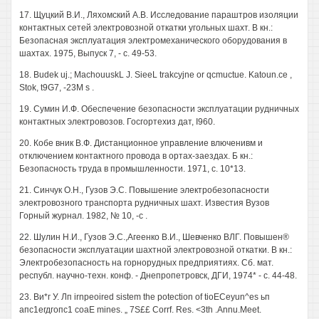
17. Щуцкий В.И., Ляхомский А.В. Исследование параштров изоляции
контактных сетей электровозной откатки угольных шахт. В кн.:
Безопасная эксплуатация электромеханического оборудования в
шахтах. 1975, Выпуск 7, - с. 49-53.
18. Budek uj.; MachouuskL J. SieeL trakcyjne or qcmuctue. Katoun.ce ,
Stok, t9G7, -23M s .
19. Сумин И.Ф. Обеспечение безопасности эксплуатации рудничных
контактных электровозов. Госгортехиз дат, I960.
20. Кобе вник В.Ф. Дистанционное управление влюченивм и
отключением контактного провода в ортах-заездах. Б кн.:
Безопасность труда в промышленности. 1971, с. 10*13.
21. Синчук О.Н., Гузов Э.С. Повышение электробезопасности
электровозного транспорта рудничных шахт. Известия Вузов
Горный журнал. 1982, № 10, -с .
22. Шулин Н.И., Гузов Э.С.,Агеенко В.И., Шевченко ВЛГ. Повышен®
безопасности эксплуатации шахтной электровозной откатки. В кн.:
Электробезопасность на горнорудных предприятиях. Сб. мат.
республ. научно-техн. конф. - Днепропетровск, ДГИ, 1974* - с. 44-48.
23. Ви*г У. Лп irnpeoired sistem the potection of tioECeyun^es ьп
апс1егдгопс1 coaE mines. „ 7S££ Corrf. Res. <3th .Annu.Meet.