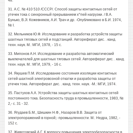
48.
31. А.С. № 410 510 /СССР/. Способ защиты контактных сетей от
утечек тока с синхронный прерыванием х^пей нагрузки. / В.А.
Бунько, B.JI. Кожевников, А.И. Трач и др. -Опубликовано в Б.И. 1974,
№ I.
32. Мельников Ю.Ф. Исследование и разработка устройств защиты
шахтных тяговых сетей и подстанций. Автореферат дис. . канд.
техн. наук. М.: МГИ, 1978, - 15 с.
33. Мипонов А.Н. Исследование и разработка автоматический
выключателей для шахтных тяговых сетей. Автореферат дис. . канд.
техн. наук. М.: МГИ, 1979, - 16 с.
34. Якушев П.М. Исследование состояния изоляции контактных
сетей шахтной электровозной откатки и разработка защиты от
утечек тока. Автореферат дис. . канд. техн. наук. -М.: МГИ, 1974.
35. Пастухов А.А. Устройства защиты шахтных контактных сетей
постоянного тока. Безопасность труда в промышленности, 1983, №
2,- с. 31 - 32.
36. Ягудаев Б.М., Шишкин Н.Ф., Назаров В.В. Защита от
электропоражений в горной;- промышленности. М.: Недра, 1982, -
152 с.
37. Животовский А.Г. К вопросу повышения электробезопасности в