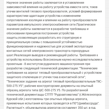
Научное значение работы заключается в уставовлении
зависимостей влияния на работу устройства емкости сети, токов
утечки вентилей тягового преобразователя, условий формирования
характеристики адаптации устройства к изменениям
сопротивления изоляции и влиянии на работу преобразователя
параметров импульсного электроснабжения сети.Практическое
значение работы заклвзчается в разработке требовашш и
обосновании принципов построения устройства
защиты,позволяющих разработать его структурную и
принципиальную схемы с повышенной устойчивостью
функционирования и надежностью для условий эксплуатации
контактных сетей электровозного транспорта горнорудных
шахт.Реализация выводов и рекомендаций работы. Требования к
устройству использованы Всесоюзным научно-исследовательским и
проектным - 8 институтом рудничного машиностроения при
разработке следующей технической документации: "Технические
требования на агрегат тяговый преобразовательный с устройством
защитного отключешм от утечек тока в контактной сети";
"Техническое задание на агрегат тяговый преобразовательным TIIC-
500-275 У5"; рабочие конструкторские документы на опытный
образец агрегата типа ШС-500-275 У5. По разработанной
технической документащш СПТП "Рудоавтоматика" (г.Жёлезногорск
Курской обл.) изготовлены три опытных образца агрегата,
приемочные испытания которых проводятся в П0"1{ривбассруда".
Расчетных! •, объем выпуска агрегатов составляет 350 шт, в год.