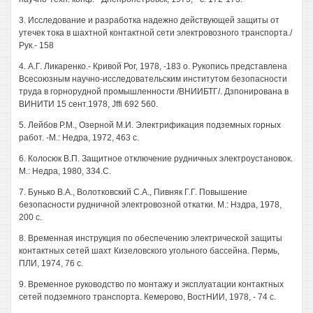
3. Исследование и разработка надежно действующей защиты от
утечек тока в шахтной контактной сети электровозного транспорта./
Рук.- 158
4. А.Г. Ликаренко.- Кривой Рог, 1978, -183 о. Рукопись представлена
Всесоюзным научно-исследовательским институтом безопасности
труда в горнорудной промышленности /ВНИИБТГ/. Дзпонирована в
ВИНИТИ 15 сент.1978, Jffi 692 560.
5. Лейбов P.M., Озерной М.И. Электрификация подземных горных
работ. -М.: Недра, 1972, 463 с.
6. Колосюк В.П. Защитное отключение рудничных электроустановок.
М.: Недра, 1980, 334.С.
7. Бунько В.А., Волотковский С.А., Пивняк Г.Г. Повышение
безопасности рудничной электровозной откатки. М.: Нздра, 1978,
200 с.
8. Временная инструкция по обеспечению электрической защиты
контактных сетей шахт Кизеловского угольного бассейна. Пермь,
ПЛИ, 1974, 76 с.
9. Временное руководство по монтажу и эксплуатации контактных
сетей подземного транспорта. Кемерово, ВостНИИ, 1978, - 74 с.