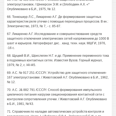
электроустановок. / Шнеерсон Э.М. и (Злободкин А.Х. «*
Опубликовано в Б,И., 1975, № 12.
66. Тонкошкур Л.С., Ликаренко А.Г. Де формирование защитных
характеристик реле утечки с помощью переходных процессов. В кн.:
Электричество, 1973, № 7, - с. 85-87.
67. Ликаренко А.Г. Исследование и совершенствование средств
защитного отключения электрических сетей напряжением до 1000 В
шахт и карьеров. Автореферат дис. . канд. техн. наук. МШГИ, 1976,
-16 с.
68. Щуцкий В.И., Шреслегин Н.Г. и др. Применение переменного тока
в подземных контактных сетях. Известия Вузов. Горный журнал,
1979, № 2, с. I4I-I45.
69. А.С. № 917 251 /СССР/. Устройство для защитного отключения-
167 электроустановки. / Животовский А.Г. Опубликовано в Б.И., 1962,
№ 12.
70. А.С. J& 882 791 /СССР/. Способ формирования импульсного
цикличного питания нагрузки секционирования контактной сети с
контролем сопротивления утечки. / Животовский А.Г. Опубликовано
в Б.И., 1981, №'43.
71. Справочник по наладке автоматических устройств контроля и