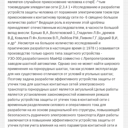
являвтея случайное прикосновение человека к открЕ -^тым
токоведущим элевдентам сети [2,3,4 1 • Исследованию и разработке
устройств защиты человека от поражения электрическим током при
прикосновении к контактному проводу сети по- 6 священо большое
количество работ* Ведущая роль в изучении этой цроблеш
принадлежит отечественным исследователям, в часности большой
вклад внесли: Бунько В,А.,Волотковский 1,,Гладилин Л.В»,;дремов
В.Д, Ковалев П.Ф»,Колосюк В.П,,Лейбов P.M.,Пивняк Г,Г.,Щуцкий В,И,
и др^ .Несмотря на большое количество исследований и
практических разработок в настоящее время (с 1978 г.) осваивается
производство только одного типа защитного устройства -
УЗО-300,разработанного МакНШ совместно с Лрепропетровским
заводом шахтной автоматики. Однако оно не может найти широкого
применения на горнорудных шахтах, так как условия эксплуатаоди
для них существенно отличаются от условий в угольных шахтах;
Поэтому задача разработки эффективного устройства защиты от
утечек тока для шахтных контактных сетей электровозного
транспорта горнорудных шахт является актуальной.Целью работы
является установление закономерностей изменения режшов
работы устройства защиты от утечек тока в контактной сети с
временным разделением силового и оперативного тока для
разработки на их основе ращональной его структуры, повышающей
безопасность рудничного электровозного транспорта.Идея работы
заключается в повышении эффективности устройства защиты от
утечек путем учета влияния на него параметров контактной сети и