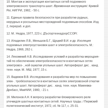
10. Монтаж и эксплуатация контактных сетей подземного
электровозного транспорта шахт. /Временная инструкция/. Кривой
Рог, НИГРИ, 1982, - 50 с.
11. Единые правила безопасности при разработке рудных,
нерудных и россыпных месторождений подземным способом. Изд.
2, перераб. и доп.
12. М.: Недра, 1977, 223 с. ДЪсгортехнадзорССОР/.
13. Иладилин Л.В., Меньшов Б.Г., Щуцкий В.И. и др. Изоляция
подземных электроустановок шахт и электробезопасность. М.:
Недра, 1966, 262 с.
14. Ляхомекий А.В. Исследование условий и разработка мероцрия-
тий по обеспечению электробезопасности в контактных сетях
электровоз- , ной ошкатки угольных шахт. Автореферат дис. . канд.
техн. наук. М.: МШ, 1977, 15 с.
15. Вадюков В.В. Исследования и разработка мер по повышению
элек- . тробёзопасности в контактных селях электровозной откатки
угольных шахт. Автореферат дис. . канд. техн. наук. Макеевка-
Дрнбасс, МакНИИ, 1980, - 21 с.
16. Милонов А.Н. К вопросу разработки блокировочного реле
утечкидля шахтных контактных сетей. Научныз труды. / Пермский
политехнический институт, 1972, сб. № 117, с. 25-31.