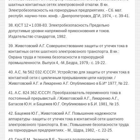
шахтных контактных сетях электровозной откатки. В кн.
Электробезопасность на горнорудных предприятиях. - Сб. мат.
республ. научно-техн. конф. - Днепропетровск, ДГИ, 1974, - с. 39-41.
38. К)СТ 12 • 1.038-83. Электробезопасность Предельно
допустимые уровни напряжений прикосновения и токов.
Издательство стандартов, 1982.
39. Животовский А.Г. Совершенствование защиты от утечек тока в
контактных сетях шахтного электровозного транспорта. В кн.:
Охрана труда и техника безопасности в горнорудной
промышленности. Выпуск 4, -М.,Бедра, 1979,- с. 19-22.
40. А.С. № 562 032 /СССР/. Устройство для защиты от утечек тока в
контактной сети с цикличным прерыванием цепи нагрузки. /
Животовский А.Г. и Ликаренко А.Г. Опубликовано в Б.И* 1977, № 22.
41. А.С. 824 362 /СССР/. Преобразователь переменного тока в
постоянный прерывистый. / Животовский А.Г., Ликаренко А.Г.,
Батасов Ю.Н. и Бацежев Ю.Г. Опубликовано в Б.И. 1981, № 15.
42. Бацежев Ю.Г., Животовский А.Г. Повышение надежности
аппаратуры -защиты от утечек тока в контактной сети шахтного
электровозного транспорта. В кн.: Повышение безопасности труда
на горнорудных предприятиях. - М., Шдра, 1982, - с. 22-25.
43. Глух Е.М., Зеленов В.Е.- Защита полупроводниковых