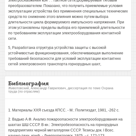
электроснабжения кон*.": тактной сети,формируемый тяговым
преобразователем. Показано, что получить приемлемые условия
эксплуатации устройства без применения специальных технических
средств по снижению этого влияния можно путем выбора
длительности цикла формируемого импульсного напряжения. При
этом установлены пределы выбора его приемлемой длительности
по требованиям эксплуатации электрооборудования контактной
сети.
5, Разработана отруктура устройства защиты с высокой
устойчивостью функционирования, обеспечивающая выполнение
требований безопасности для условий эксплуатации контактннх
сетей электровозного транспорта горнорудных шахт,
Библиография
Животовский, Александр Гаврилович, диссертация по теме Охрана
труда (по отраслям)
1. Материалы ХХЯ съезда КПСС. - М.: Политиздат, 1981, -262 с.
2. Вадько А.Ф. Анализ пожароопасности электрооборудования на
шахтах ШШ СССР. В кн.: Электробезопасность на горнорудных
предприятиях черной металлургии СССР. Тезисы док. I Всес.
научно-техн. конф. - Днепропетровск, 1975, - с. 172-173.