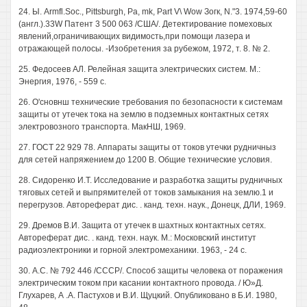
24. Ы. Armfl.Soc., Pittsburgh, Pa, mk, Part V\ Wow Зогк, N."3. 1974,59-60
(англ.).33W Патент 3 500 063 /США/. Детектирование помеховых
явлений,ограничивающих видимость,при помощи лазера и
отражающей полосы. -Изобретения за рубежом, 1972, т. 8. № 2.
25. Федосеев АЛ. Релейная защита электрических систем. М.:
Энергия, 1976, - 559 с.
26. О'сновнш технические требования по безопасности к системам
защиты от утечек тока на землю в подземных контактных сетях
электровозного транспорта. МакНШ, 1969.
27. ГОСТ 22 929 78. Аппараты защиты от токов утечки рудничныз
для сетей напряжением до 1200 В. Общие технические условия.
28. Сидоренко И.Т. Исследование и разработка защиты рудничных
тяговых сетей и выпрямителей от токов замыкания на землю.1 и
перегрузов. Автореферат дис. . канд. техн. наук., Донецк, ДЛИ, 1969.
29. Дремов В.И. Защита от утечек в шахтных контактных сетях.
Автореферат дис. . канд. техн. наук. М.: Московский институт
радиоэлектроники и горной электромеханики. 1963, - 24 с.
30. А.С. № 792 446 /СССР/. Способ защиты человека от поражения
электрическим током при касании контактного провода. / Ю»Д.
Глухарев, А .А. Пастухов и В.И. Щуцкий. Опубликовано в Б.И. 1980,