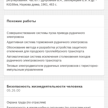
регулирования. Часть I. / Дубровный В.А., Забокрицкий Е.И. и др. -
Kit168ев, Наукова думка, 1961, 463 с.
Похожие работы
Совершенствование системы пуска привода рудничного
электровоза
Адаптивная система торможения рудничного электровоза
Обоснование метода и разработка устройства защитного
отключения для городского троллейбусного транспорта
Автоматическая система исключения столкновения поездов
рудничного электровозного транспорта
Тяговые электродвигатели рудничных электровозов с тиристорно-
импульсным управлением
Безопасность жизнедеятельности человека
05.26.00
Охрана труда (по отраслям)
Безопасность в чрезвычайных ситуациях (по отраслям наук)