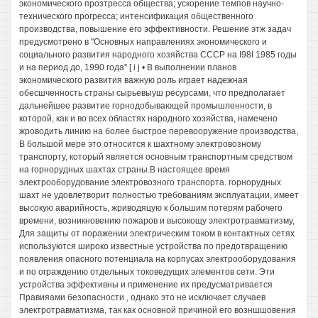
экономического прозтресса общества; ускорение темпов научно-
технического прогресса; интенсификация общественного
производства, повышение его эффективности. Решение этж задач
предусмотрено в "Основных направлениях экономического и
социального развития народного хозяйства СССР на I98I 1985 годы
и на период до, 1990 года" [ i j • В выполнении планов
экономического развития важную роль играет надежная
обесшченность страны сырьевыуш ресурсами, что предполагает
дальнейшее развитие горнодобывающей промышленности, в
которой, как и во всех областях народного хозяйства, намечено
жроводить линию на более быстрое перевооружение производства,
В большой мере это относится к шахтному электровозному
транспорту, который является основным транспортным средством
на горнорудных шахтах страны.В настоящее время
электрооборудование электровозного транспорта. горнорудных
шахт не удовлетворит полностью требованиям эксплуатации, имеет
высокую аварийность, жриводяцую к большим потерям рабочего
времени, возникновению пожаров и высокощу электротравматизму,
Для защиты от поражении электрическим током в контактных сетях
используются широко известные устройства по предотвращению
появления опасного потенциала на корпусах электрооборудования
и по ограждению отдельных токоведущих элементов сети. Эти
устройства эффективны и применение их предусматривается
Правияами безопасности , однако это не исключает случаев
электротравматизма, так как основной причиной его возншшовения