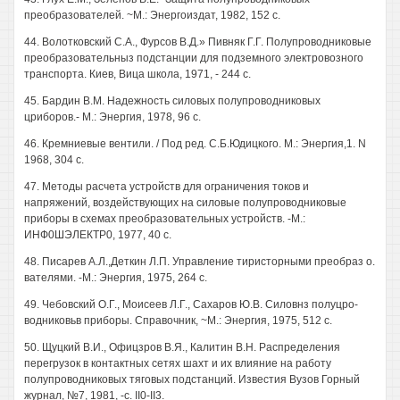
преобразователей. ~М.: Энергоиздат, 1982, 152 с.
44. Волотковский С.А., Фурсов В.Д.» Пивняк Г.Г. Полупроводниковые
преобразовательныз подстанции для подземного электровозного
транспорта. Киев, Вица школа, 1971, - 244 с.
45. Бардин В.М. Надежность силовых полупроводниковых
цриборов.- М.: Энергия, 1978, 96 с.
46. Кремниевые вентили. / Под ред. С.Б.Юдицкого. М.: Энергия,1. N
1968, 304 с.
47. Методы расчета устройств для ограничения токов и
напряжений, воздействующих на силовые полупроводниковые
приборы в схемах преобразовательных устройств. -М.:
ИНФ0ШЭЛЕКТР0, 1977, 40 с.
48. Писарев А.Л.,Деткин Л.П. Управление тиристорными преобраз о.
вателями. -М.: Энергия, 1975, 264 с.
49. Чебовский О.Г., Моисеев Л.Г., Сахаров Ю.В. Силовнз полуцро-
водниковьв приборы. Справочник, ~М.: Энергия, 1975, 512 с.
50. Щуцкий В.И., Офицзров В.Я., Калитин В.Н. Распределения
перегрузок в контактных сетях шахт и их влияние на работу
полупроводниковых тяговых подстанций. Известия Вузов Горный
журнал, №7, 1981, -с. II0-II3.