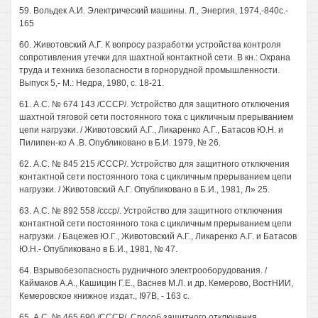
59. Вольдек А.И. Электрический машины. Л., Энергия, 1974,-840с.-
165
60. Животовский А.Г. К вопросу разработки устройства контроля
сопротивления утечки для шахтной контактной сети. В кн.: Охрана
труда и техника безопасности в горнорудной промышленности.
Выпуск 5,- М.: Недра, 1980, с. 18-21.
61. А.С. № 674 143 /СССР/. Устройство для защитного отключения
шахтной тяговой сети постоянного тока с цикличным прерыванием
цепи нагрузки. / Животовский А.Г., Ликаренко А.Г., Батасов Ю.Н. и
Пилипен-ко А .В. Опубликовано в Б.И. 1979, № 26.
62. А.С. № 845 215 /СССР/. Устройство для защитного отключения
контактной сети постоянного тока с цикличным прерыванием цепи
нагрузки. / Животовский А.Г. Опубликовано в Б.И., 1981, Л» 25.
63. А.С. № 892 558 /ссср/. Устройство для защитного отключения
контактной сети постоянного тока с цикличным прерыванием цепи
нагрузки. / Бацежев Ю.Г., Животовский А.Г., Ликаренко А.Г. и Батасов
Ю.Н.- Опубликовано в Б.И., 1981, № 47.
64. Взрывобезопасность рудничного электрооборудования. /
Каймаков А.А., Кашицин Г.Е., Васнев М.Л. и др. Кемерово, ВостНИИ,
Кемеровское книжное издат., I97B, - 163 с.
65. А.С. № 465 690 /СССР/. Способ защитного отключения