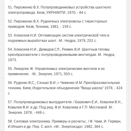
51. Пироженко В.Х. Полупроводниковыз устройства шахтного
электропривода. Кизв, УКРНИИТИ, 1970, - 84 с.
52. Пироженко В.Х. Рудничныз электровозы с тиристорныл
приводом. Киэв, Техника, 1981, - 159 с.
53. Алексеев Н.И. Оптимизация систем электрической тяги в
подземных выработках шахт. -М.: Недра, 1979, 252 с.
54. Алексеев Н.И., Демидов СЛ., Рюмин В.И. Шахтныв тяговш
преобразователи с полупроводниковыми вентипдаи. М.: Недра,
1973.
55. Лекоргие Ж. Упракпяемыз электрические вентили и их
применение . -М.: Энергия, 1971, 503 с.
56. Руденко В,С,, Сенько В.И.,= Чиженко И.М. Преобразовательная
техника. Киев, Издательское объединение "Вища школа" 1978, - 424
с.
57. Полупроводниковыз выггрдаители. / Беркович Е.И., Ковалев В.Н.,
Ковалев Ф.И. и др. Под ред. Ф.И. Ковалева и Г.П. Мостковой. М.:
Энергия, 1978, - 448 с.
58. Силовая электроника. Примеры и расчеты;. / Ф. Чаки, И. Герман,
И.Ипшич и др. Пер. С англ. «М.: Энергоиздат, 1982, 384 с.