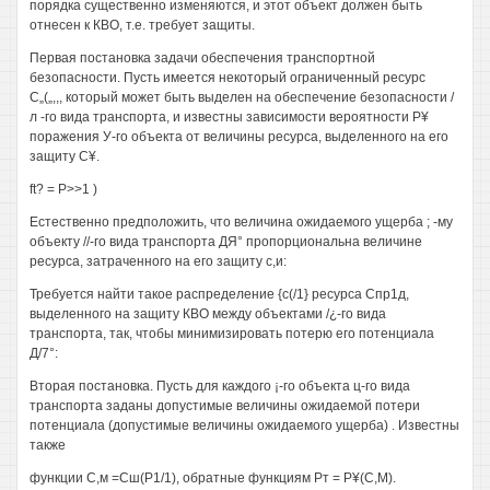
порядка существенно изменяются, и этот объект должен быть
отнесен к КВО, т.е. требует защиты.
Первая постановка задачи обеспечения транспортной
безопасности. Пусть имеется некоторый ограниченный ресурс
С„(„,,, который может быть выделен на обеспечение безопасности /
л -го вида транспорта, и известны зависимости вероятности Р¥
поражения У-го объекта от величины ресурса, выделенного на его
защиту С¥.
ft? = Р>>1 )
Естественно предположить, что величина ожидаемого ущерба ; -му
объекту //-го вида транспорта ДЯ° пропорциональна величине
ресурса, затраченного на его защиту с,и:
Требуется найти такое распределение {с(/1} ресурса Спр1д,
выделенного на защиту КВО между объектами /¿-го вида
транспорта, так, чтобы минимизировать потерю его потенциала
Д/7°:
Вторая постановка. Пусть для каждого ¡-го объекта ц-го вида
транспорта заданы допустимые величины ожидаемой потери
потенциала (допустимые величины ожидаемого ущерба) . Известны
также
функции С,м =Сш(Р1/1), обратные функциям Рт = Р¥(С,М).