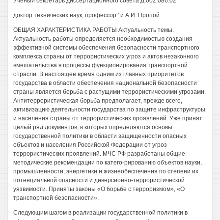
Ученый секретарь диссертационного совета Д.002.086.02
доктор технических наук, профессор ' и А.И. Пропой
ОБЩАЯ ХАРАКТЕРИСТИКА РАБОТЫ Актуальность темы.
Актуальность работы определяется необходимостью создания
эффективной системы обеспечения безопасности транспортного
комплекса страны от террористических угроз и актов незаконного
вмешательства в процессы функционирования транспортной
отрасли. В настоящее время одним из главных приоритетов
государства в области обеспечения национальной безопасности
страны является борьба с растущими террористическими угрозами.
Антитеррористическая борьба предполагает, прежде всего,
активизацию деятельности государства по защите инфраструктуры
и населения страны от террористических проявлений. Уже принят
целый ряд документов, в которых определяются основы
государственной политики в области защищенности опасных
объектов и населения Российской Федерации от угроз
террористических проявлений. МЧС РФ разработаны общие
методические рекомендации по катего-рированию объектов науки,
промышленности, энергетики и жизнеобеспечения по степени их
потенциальной опасности и диверсионно-террористической
уязвимости. Приняты законы «О борьбе с терроризмом», «О
транспортной безопасности».
Следующим шагом в реализации государственной политики в