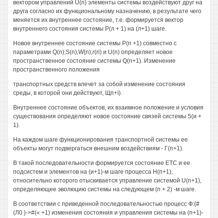
вектором управлений U(n) элементы системы воздействуют друг на
друга согласно их функциональному назначению, в результате чего
меняется их внутреннее состояние, т.е. формируется вектор
внутреннего состояния системы Р(л + 1) на (л+1) шаге.
Новое внутреннее состояние системы Р(п +1) совместно с
параметрами Q(n),S(n),W{n),r(ri) и U(n) определяет новое
пространственное состояние системы Q(n+1). Изменение
пространственного положения
транспортных средств влечет за собой изменение состояния
среды, в которой они действуют, Щп+ï).
Внутреннее состояние объектов, их взаимное положение и условия
существования определяют новое состояние связей системы 5(и +
1).
На каждом шаге функционирования транспортной системы ее
объекты могут подвергаться внешним воздействиям - Г(п+1).
В такой последовательности формируется состояние ETC и ее
подсистем и элементов на (и+1)-м шаге процесса Н(п+1),
относительно которого отыскивается управление системой U(n+1),
определяющее эволюцию системы на следующем (п + 2) -м шаге.
В соответствии с приведенной последовательностью процесс Ф:{#
(Л0 }->#(« +1) изменения состояния и управления системы на (п+1)-