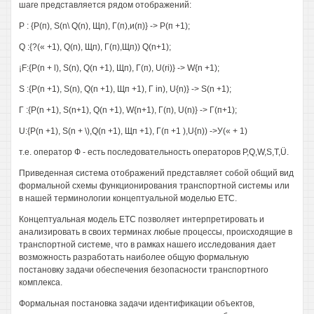
шаге представляется рядом отображений:
Р : {Р(п), S(n\ Q(n), Щп), Г(п),и(п)} -> Р(п +1);
Q :{?(« +1), Q(n), Щп), Г(п),Щп)) Q(n+1);
¡F:{P(n + l), S(n), Q(n +1), Щп), Г(п), U(ri)} -> W{n +1);
S :{P(n +1), S(n), Q(n +1), Щп +1), Г in), U{n)} -> S(n +1);
Г :{P(n +1), S(n+1), Q(n +1), W{n+1), Г(п), U(n)} -> Г(п+1);
U:{P(n +1), S(n + \),Q(n +1), Щп +1), Г(п +1 ),U{n)) ->У(« + 1)
т.е. оператор Ф - есть последовательность операторов P,Q,W,S,T,Ü.
Приведенная система отображений представляет собой общий вид
формальной схемы функционирования транспортной системы или
в нашей терминологии концептуальной моделью ETC.
Концептуальная модель ETC позволяет интерпретировать и
анализировать в своих терминах любые процессы, происходящие в
транспортной системе, что в рамках нашего исследования дает
возможность разработать наиболее общую формальную
постановку задачи обеспечения безопасности транспортного
комплекса.
Формальная постановка задачи идентификации объектов,