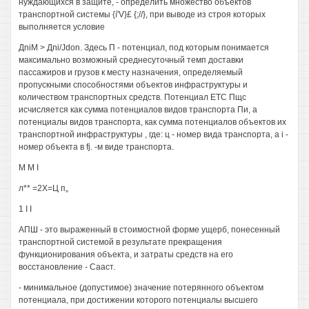
нуждающихся в защите, - определить множество объектов
транспортной системы {í'V}£ {;//}, при выводе из строя которых
выполняется условие
ДniM > Дni/Jdon. Здесь П - потенциал, под которым понимается
максимально возможный среднесуточный темп доставки
пассажиров и грузов к месту назначения, определяемый
пропускными способностями объектов инфраструктуры и
количеством транспортных средств. Потенциал ETC Пщс
исчисляется как сумма потенциалов видов транспорта Пи, а
потенциалы видов транспорта, как сумма потенциалов объектов их
транспортной инфраструктуры , где: ц - номер вида транспорта, a i -
номер объекта в fj. -м виде транспорта.
М М I
л** =2Х=Ц п„
1 I I
АПШ - это выраженный в стоимостной форме ущерб, понесенный
транспортной системой в результате прекращения
функционирования объекта, и затраты средств на его
восстановление - Сааст.
- минимальное (допустимое) значение потерянного объектом
потенциала, при достижении которого потенциалы высшего