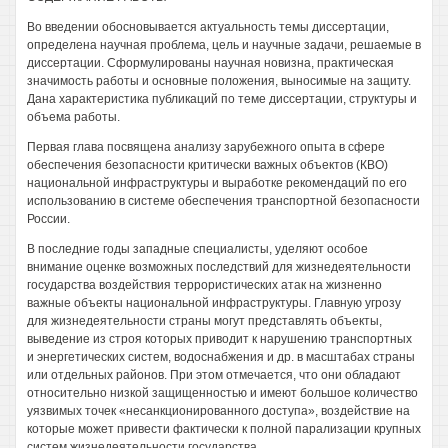
Во введении обосновывается актуальность темы диссертации,
определена научная проблема, цель и научные задачи, решаемые в
диссертации. Сформулированы научная новизна, практическая
значимость работы и основные положения, выносимые на защиту.
Дана характеристика публикаций по теме диссертации, структуры и
объема работы.
Первая глава посвящена анализу зарубежного опыта в сфере
обеспечения безопасности критически важных объектов (КВО)
национальной инфраструктуры и выработке рекомендаций по его
использованию в системе обеспечения транспортной безопасности
России.
В последние годы западные специалисты, уделяют особое
внимание оценке возможных последствий для жизнедеятельности
государства воздействия террористических атак на жизненно
важные объекты национальной инфраструктуры. Главную угрозу
для жизнедеятельности страны могут представлять объекты,
выведение из строя которых приводит к нарушению транспортных
и энергетических систем, водоснабжения и др. в масштабах страны
или отдельных районов. При этом отмечается, что они обладают
относительно низкой защищенностью и имеют большое количество
уязвимых точек «несанкционированного доступа», воздействие на
которые может привести фактически к полной парализации крупных
систем жизнедеятельности государства.