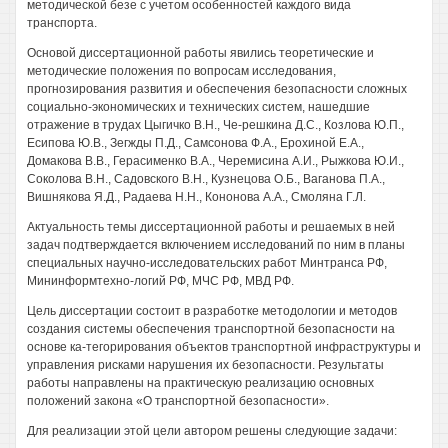
методической безе с учетом особенностей каждого вида
транспорта.
Основой диссертационной работы явились теоретические и
методические положения по вопросам исследования,
прогнозирования развития и обеспечения безопасности сложных
социально-экономических и технических систем, нашедшие
отражение в трудах Цыгичко В.Н., Че-решкина Д.С., Козлова Ю.П.,
Есипова Ю.В., Зегжды П.Д., Самсонова Ф.А., Ерохиной Е.А.,
Домакова В.В., Герасименко В.А., Черемисина А.И., Рыжкова Ю.И.,
Соколова В.Н., Садовского В.Н., Кузнецова О.Б., Ваганова П.А.,
Вишнякова Я.Д., Радаева H.H., Кононова A.A., Смоляна Г.Л.
Актуальность темы диссертационной работы и решаемых в ней
задач подтверждается включением исследований по ним в планы
специальных научно-исследовательских работ Минтранса РФ,
Мининформтехно-логий РФ, МЧС РФ, МВД РФ.
Цель диссертации состоит в разработке методологии и методов
создания системы обеспечения транспортной безопасности на
основе ка-тегорирования объектов транспортной инфраструктуры и
управления рисками нарушения их безопасности. Результаты
работы направлены на практическую реализацию основных
положений закона «О транспортной безопасности».
Для реализации этой цели автором решены следующие задачи: