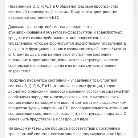
Переменные S, Q, Р, W, Г и U образуют фазовое пространство
состояний транспортной системы. Точку в этом пространстве
называется состоянием ETC.
Динамика транспортной системы определяется
функционированием объектов инфраструктуры и транспортных
средств и их взаимодействием в этом процессе согласно
управлениям, которые формируются подсистемами управления. В
результате функционирования и взаимного воздействия объектов
ETC друг на друга они меняют свое внутреннее состояние,
положение в пространстве, изменяются их структурные связи,
социальная и природная среда и во многих случаях внешние
воздействия.
Поскольку параметры состояния и управления транспортной
системы S, Q, Р, W, Г и U - взаимозависимые функции, то для
дискретного описания процесса изменения состояния системы Н{п)
необходимо определить последовательность изменения этих
составляющих на каждом п-м шаге. В соответствии с содержанием
процессов функционирования ETC последовательность изменения
составляющих состояния системы II(п), т.е. структура оператора Ф,
может быть представлена в следующем виде.
На каждом (и+1)-м шаге процесса в соответствии с состоянием
транспортной системы, сложившимся на предыдущем шаге Н{п), и