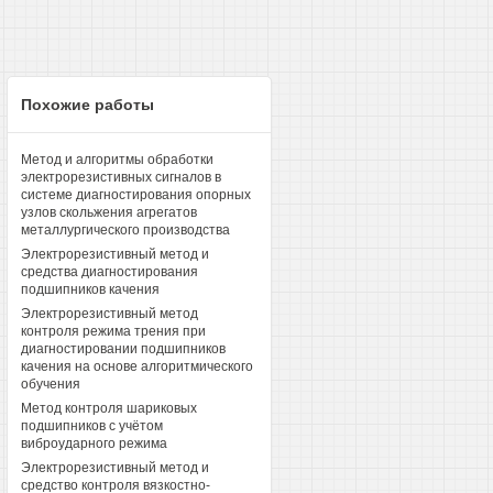
Похожие работы
Метод и алгоритмы обработки
электрорезистивных сигналов в
системе диагностирования опорных
узлов скольжения агрегатов
металлургического производства
Электрорезистивный метод и
средства диагностирования
подшипников качения
Электрорезистивный метод
контроля режима трения при
диагностировании подшипников
качения на основе алгоритмического
обучения
Метод контроля шариковых
подшипников с учётом
виброударного режима
Электрорезистивный метод и
средство контроля вязкостно-