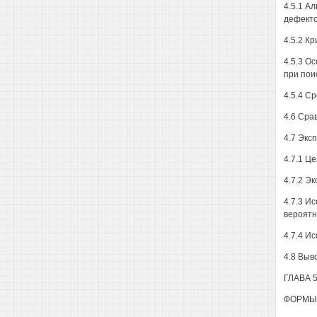
4.5.1 А
дефекто
4.5.2 К
4.5.3 О
при пои
4.5.4 С
4.6 Сра
4.7 Экс
4.7.1 Ц
4.7.2 Э
4.7.3 И
вероятн
4.7.4 И
4.8 Выв
ГЛАВА 
ФОРМЫ