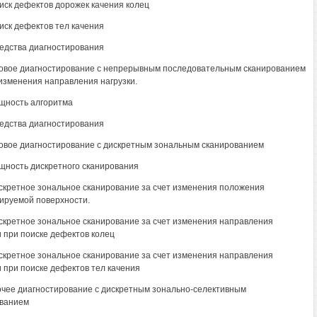
оиск дефектов дорожек качения колец
оиск дефектов тел качения
редства диагностирования
товое диагностирование с непрерывным последовательным сканированием
 изменения направления нагрузки.
ущность алгоритма
редства диагностирования
товое диагностирование с дискретным зональным сканированием
ущность дискретного сканирования
искретное зональное сканирование за счет изменения положения
ируемой поверхности.
искретное зональное сканирование за счет изменения направления
и при поиске дефектов колец
искретное зональное сканирование за счет изменения направления
и при поиске дефектов тел качения
очее диагностирование с дискретным зонально-селективным
ванием