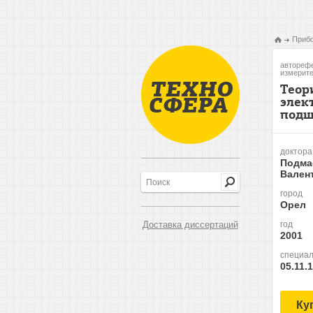
Прибо
авторефе
измерите
Теор
элек
подш
доктора
Подма
Вален
город
Орел
Доставка диссертаций
год
2001
специал
05.11.
Ку