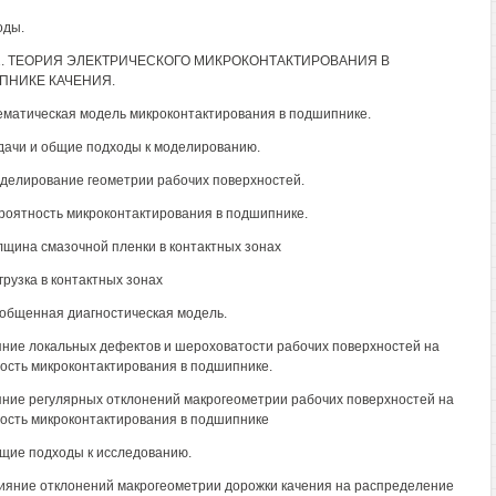
оды.
2. ТЕОРИЯ ЭЛЕКТРИЧЕСКОГО МИКРОКОНТАКТИРОВАНИЯ В
ПНИКЕ КАЧЕНИЯ.
ематическая модель микроконтактирования в подшипнике.
адачи и общие подходы к моделированию.
оделирование геометрии рабочих поверхностей.
ероятность микроконтактирования в подшипнике.
олщина смазочной пленки в контактных зонах
грузка в контактных зонах
бобщенная диагностическая модель.
яние локальных дефектов и шероховатости рабочих поверхностей на
ость микроконтактирования в подшипнике.
яние регулярных отклонений макрогеометрии рабочих поверхностей на
ость микроконтактирования в подшипнике
бщие подходы к исследованию.
лияние отклонений макрогеометрии дорожки качения на распределение