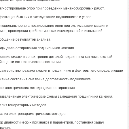
иагностирование опор при проведении механосборочных работ.
ефектация бывших в эксплуатации подшипников и узлов.
ункциональное диагностирование опор при эксплуатации машин и
мов, проведении трибологических исследований и испытаний.
бобщение результатов анализа.
оды диагностирования подшипников качения.
тояние смазки в зонах трения деталей подшипника как комплексный
й оценки его технического состояния.
арактеристики режима смазки в подшипнике и факторы, его определяющие
лияние состояния смазки на долговечность подшипника.
лиз электрических методов диагностирования
квивалентные электрические схемы замещения подшипника качения.
нализ генераторных методов.
Анализ электропараметрических методов
ор диагностических признаков и параметров, постановка задач
вания.