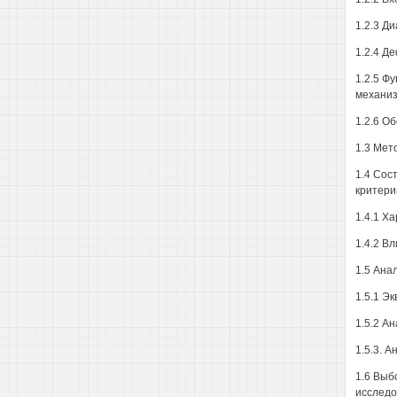
1.2.3 Д
1.2.4 Д
1.2.5 Ф
механиз
1.2.6 О
1.3 Мет
1.4 Сос
критери
1.4.1 Х
1.4.2 В
1.5 Ана
1.5.1 Э
1.5.2 А
1.5.3. 
1.6 Выб
исследо