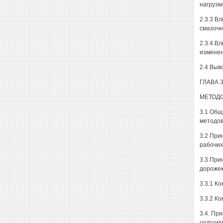
нагрузк
2.3.3 В
смазочн
2.3.4 В
изменен
2.4 Выв
ГЛАВА 
МЕТОД
3.1 Общ
методо
3.2 При
рабочих
3.3 При
дорожек
3.3.1 К
3.3.2 К
3.4. Пр
цодшипн