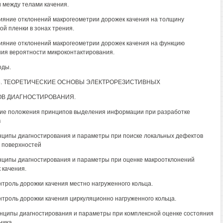
и между телами качения.
лияние отклонений макрогеометрии дорожек качения на толщину
ой пленки в зонах трения.
лияние отклонений макрогеометрии дорожек качения на функцию
ия вероятности микроконтактирования.
оды.
3. ТЕОРЕТИЧЕСКИЕ ОСНОВЫ ЭЛЕКТРОРЕЗИСТИВНЫХ
ОВ ДИАГНОСТИРОВАНИЯ.
ие положения принципов выделения информации при разработке
в
нципы диагностирования и параметры при поиске локальных дефектов
 поверхностей
нципы диагностирования и параметры при оценке макроотклонений
 качения.
онтроль дорожки качения местно нагруженного кольца.
онтроль дорожки качения циркуляционно нагруженного кольца.
инципы диагностирования и параметры при комплексной оценке состояния
ика.