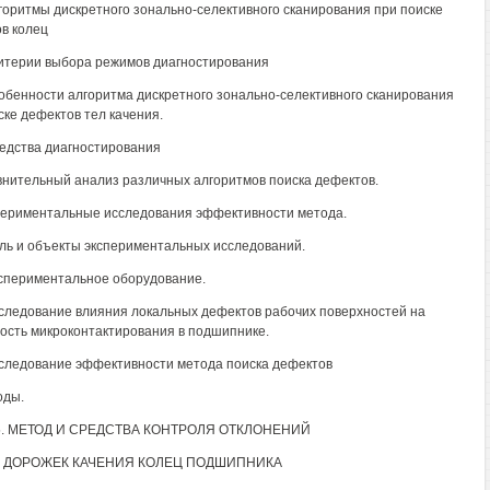
лгоритмы дискретного зонально-селективного сканирования при поиске
в колец
ритерии выбора режимов диагностирования
собенности алгоритма дискретного зонально-селективного сканирования
ске дефектов тел качения.
редства диагностирования
внительный анализ различных алгоритмов поиска дефектов.
периментальные исследования эффективности метода.
ель и объекты экспериментальных исследований.
кспериментальное оборудование.
сследование влияния локальных дефектов рабочих поверхностей на
ость микроконтактирования в подшипнике.
сследование эффективности метода поиска дефектов
оды.
5. МЕТОД И СРЕДСТВА КОНТРОЛЯ ОТКЛОНЕНИЙ
 ДОРОЖЕК КАЧЕНИЯ КОЛЕЦ ПОДШИПНИКА