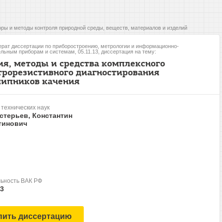
ры и методы контроля природной среды, веществ, материалов и изделий
рат диссертации по приборостроению, метрологии и информационно-
льным приборам и системам, 05.11.13, диссертация на тему:
ия, методы и средства комплексного
трорезистивного диагностирования
ипников качения
 технических наук
стерьев, Константин
тинович
ьность ВАК РФ
13
пить диссертацию