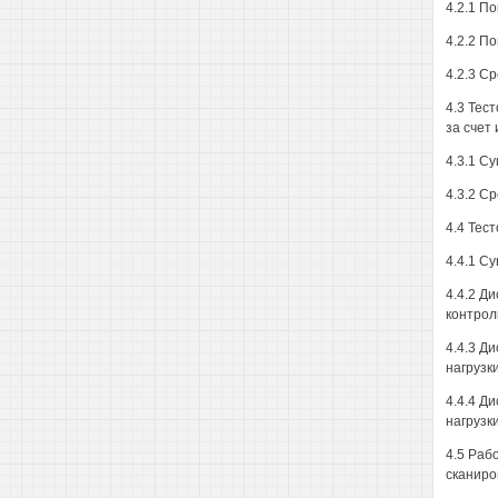
4.2.1 П
4.2.2 П
4.2.3 С
4.3 Тес
за счет
4.3.1 С
4.3.2 С
4.4 Тес
4.4.1 С
4.4.2 Д
контрол
4.4.3 Д
нагрузк
4.4.4 Д
нагрузк
4.5 Раб
сканиро