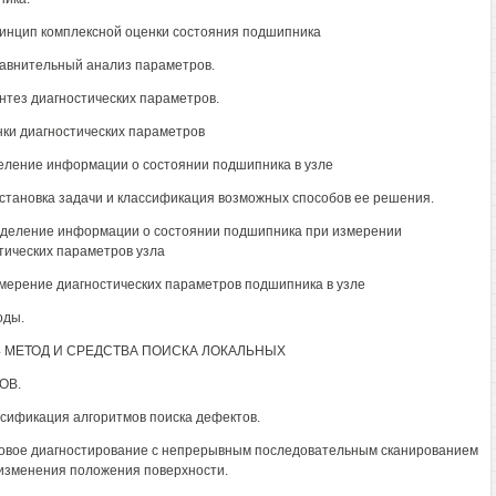
ринцип комплексной оценки состояния подшипника
равнительный анализ параметров.
интез диагностических параметров.
нки диагностических параметров
еление информации о состоянии подшипника в узле
остановка задачи и классификация возможных способов ее решения.
ыделение информации о состоянии подшипника при измерении
тических параметров узла
змерение диагностических параметров подшипника в узле
оды.
4 МЕТОД И СРЕДСТВА ПОИСКА ЛОКАЛЬНЫХ
ОВ.
ссификация алгоритмов поиска дефектов.
товое диагностирование с непрерывным последовательным сканированием
 изменения положения поверхности.