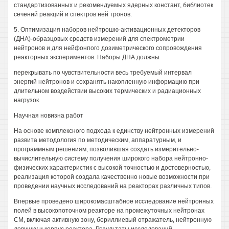
стандартизованных и рекомендуемых ядерных констант, библиотек
сечений реакций и спектров ней тронов.
5. Оптимизация наборов нейтрошю-активационных детекторов
(ДНА)-образцовых средств измерений для спектрометрии
нейтронов и для нейфонпого дозиметрического сопровождения
реакторных экспериментов. Наборы ДНА должны
перекрывать по чувствительности весь требуемый интервал
энергий нейтронов и сохранять накопленную информацию при
длительном воздействии высоких термических и радиационных
нагрузок.
Научная новизна работ
На основе комплексного подхода к единству нейтронных измерений
развита методология по методическим, аппаратурным, и
программным решениям, позволившая создать измерительно-
вычислительную систему получения широкого набора нейтронно-
физических характеристик с высокой точностью и достоверностью,
реализация которой создала качественно новые возможности при
проведении научных исследований на реакторах различных типов.
Впервые проведено широкомасштабное исследование нейтронных
полей в высокопоточном реакторе на промежуточных нейтронах
СМ, включая активную зону, бериллиевый отражатель, нейтронную