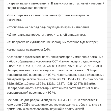
t, - время начала измерения, с. В зависимости от условий измерений
вводят следующие поправки:
• kcn -поправка на самопоглощение фотонов в материале
источника;
• кгпоправка на распад радионуклида во время измерения;
• к2-поправка на просчёты измерительной аппаратуры;
• к^-поправка на суммирование каскадных фотонов в детекторе;
• кз-поправка на размеры ДНА..
Абсолютная чувствительность спектрометров измерена с помощью
набора образцовых источников ОСГИ, включающих радионуклиды
24lAm, 57Со, 60Со, "3Sn, l37Cs, 88Y, 54Mn, 65Zn, шСе, 22Na, 203Hg.
Неопределённость аттестации источников составляет ~3% при
доверительной вероятности 99 %. Использованы также образцовые
спектрометрические гамма -источники ОСГИ-М и ОСГИ-С на основе:
75Se, 5бСо, 1,0mAg, 152Eu, 133Ва, 182Та, l92Ir, 228Th, l66mHo.
Неопределённость аттестации источников составляет 2-3 % при
доверительной вероятности 95 %.
Все данные для радионуклидов из ОСГИ и ОСГИ-М относятся к
категории ССД-стандартные справочные данные, обязательные к
применению во всех областях научной и практической