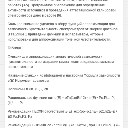
метрологическим характеристикам спектрометров изложены в
работах [3-5]. Программное обеспечение для определение
активности источников и проведения аттестационной калибровки
спектрометров дано в работе [6].
Большое внимание уделено выбору функций аппроксимации для
зависимости чувствительности спектрометров от энергии фотонов.
В таблице 1 приведены функции и их параметры, которые
использованы для аппроксимации точечной чувствительности.
Таблица 1
Функции для аппроксимации энергетической зависимости
чувствительности регистрации гамма- квантов однокристальным
спектрометром.
Название функций Коэффициенты настройки Формула зависимости
е(Е) Искомые параметры
Полиномы п Рп. Р1, -, Рп
Рациональные функции пит е(Е) = еГп(1п(Еп' 2т<,п(Е)> Po.Pi.....Р„
(Ц.Ч:.....Рт
Рекомендации ГЕОХИ отсутствуют £(Е)=ехр(ро+р,1пЕ+ р21п2Е+р /
Е3 Pa.Pi.P2, Рз
Рекомендации ВНИИФТРИ /7 ^сш е(Е) =аЕЬе^6Е, при Е< Есш с(Е) =--