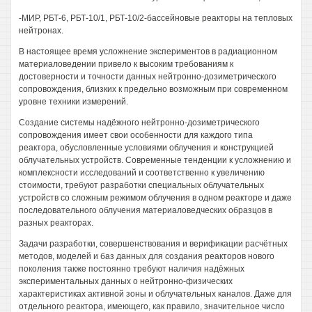
-МИР, РБТ-6, РБТ-10/1, РБТ-10/2-бассейновые реакторы на тепловых
нейтронах.
В настоящее время усложнение экспериментов в радиационном
материаловедении привело к высоким требованиям к
достоверности и точности данных нейтронно-дозиметрического
сопровождения, близких к предельно возможным при современном
уровне техники измерений.
Создание системы надёжного нейтронно-дозиметрического
сопровождения имеет свои особенности для каждого типа
реактора, обусловленные условиями облучения и конструкцией
облучательных устройств. Современные тенденции к усложнению и
комплексности исследований и соответственно к увеличению
стоимости, требуют разработки специальных облучательных
устройств со сложным режимом облучения в одном реакторе и даже
последовательного облучения материаловедческих образцов в
разных реакторах.
Задачи разработки, совершенствования и верификации расчётных
методов, моделей и баз данных для создания реакторов нового
поколения также постоянно требуют наличия надёжных
экспериментальных данных о нейтронно-физических
характеристиках активной зоны и облучательных каналов. Даже для
отдельного реактора, имеющего, как правило, значительное число