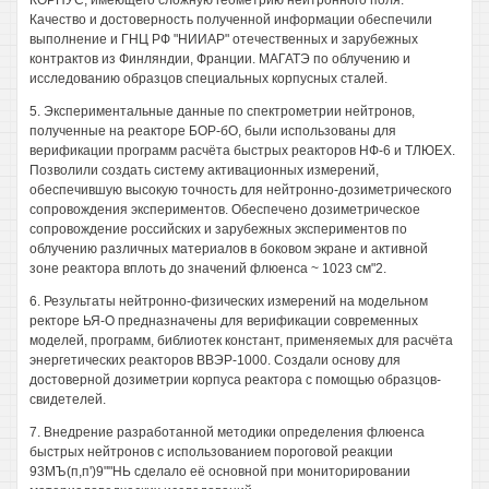
КОРПУС, имеющего сложную геометрию нейтронного поля.
Качество и достоверность полученной информации обеспечили
выполнение и ГНЦ РФ "НИИАР" отечественных и зарубежных
контрактов из Финляндии, Франции. МАГАТЭ по облучению и
исследованию образцов специальных корпусных сталей.
5. Экспериментальные данные по спектрометрии нейтронов,
полученные на реакторе БОР-бО, были использованы для
верификации программ расчёта быстрых реакторов НФ-6 и ТЛЮЕХ.
Позволили создать систему активационных измерений,
обеспечившую высокую точность для нейтронно-дозиметрического
сопровождения экспериментов. Обеспечено дозиметрическое
сопровождение российских и зарубежных экспериментов по
облучению различных материалов в боковом экране и активной
зоне реактора вплоть до значений флюенса ~ 1023 см"2.
6. Результаты нейтронно-физических измерений на модельном
ректоре ЬЯ-О предназначены для верификации современных
моделей, программ, библиотек констант, применяемых для расчёта
энергетических реакторов ВВЭР-1000. Создали основу для
достоверной дозиметрии корпуса реактора с помощью образцов-
свидетелей.
7. Внедрение разработанной методики определения флюенса
быстрых нейтронов с использованием пороговой реакции
93МЪ(п,п')9""НЬ сделало её основной при мониторировании