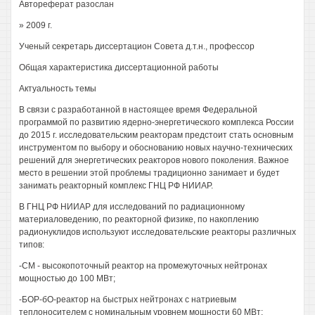
Автореферат разослан
» 2009 г.
Ученый секретарь диссертацион Совета д.т.н., профессор
Общая характеристика диссертационной работы
Актуальность темы
В связи с разработанной в настоящее время Федеральной
программой по развитию ядерно-энергетического комплекса России
до 2015 г. исследовательским реакторам предстоит стать основным
инструментом по выбору и обоснованию новых научно-технических
решений для энергетических реакторов нового поколения. Важное
место в решении этой проблемы традиционно занимает и будет
занимать реакторный комплекс ГНЦ РФ НИИАР.
В ГНЦ РФ НИИАР для исследований по радиационному
материаловедению, по реакторной физике, по накоплению
радионуклидов используют исследовательские реакторы различных
типов:
-СМ - высокопоточный реактор на промежуточных нейтронах
мощностью до 100 МВт;
-БОР-бО-реактор на быстрых нейтронах с натриевым
теплоносителем с номинальным уровнем мощности 60 МВт;