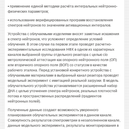
• применение единой методики расчёта интегральных нейтронно-
физических параметров;
• использование верифицированных программ восстановления
спектров нейтронов по значениям активационных интегралов.
Устройства с облучаемыми изделиями вносят заметные искажения
в спектр нейтронов, что усложняет определение условий
облучения. В этом случае па первом этапе проводят расчетно-
экспериментальные исследования НФХ в одном из характерных
каналов выбранной группы отдельного реактора с целью cío
метрологической аттестация как опорного нейтронного поля (ОП)
или вторичного опорного поля (ВОП) со статусом в качестве
рабочего эталона. Перед установкой конкретного устройства с
облучаемыми материалами в выбранный канал реактора проводят
модельный эксперимент с имитацией реальной загрузки. В модель
облучательного устройства устанавливается расширенный набор
ДНА с целью уточнения спектра нейтронов, реальных плотностей
потока и пространственных распределений (градиентов
нейтронных полей).
Полученные данные создают возможность уверенного
планирования облучательных экспериментов в данном канале.
Совокупность результатов спектрометрии в незаполненном канале,
данные модельного эксперимента, результаты мониторирования в