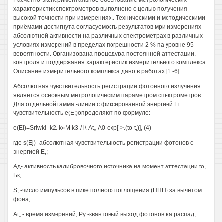
Расчётно-экспериментальное обоснование метрологических
характеристик спектрометров выполнено с целью получения
высокой точности при измерениях.. Техническими и методическими
приёмами достигнута еогласуемосгь результатов мри измерениях
абсолютной активности на различных спектрометрах в различных
условиях измерений в пределах погрешности 2 % па уровне 95
вероятности. Организована процедура постоянной аттестации,
контроля и поддержания характеристик измерительного комплекса.
Описание измерительного комплекса дано в работах [1 -6].
Абсолютная чувствительность регистрации фотонного излучения
является основным метрологическим параметром спектрометров.
Для отдельной гамма -линии с фиксированной энергией Ei
чувствительность е(Е;)определяют по формуле:
e(Ei)=Srlwki- k2. k«M k3-/ i\-At„-A0-exp[->.(to-t,)], (4)
где s(Ej) -абсолютная чувствительность регистрации фотонов с
энергией Е,;
Ад- активность калибровочного источника на момент аттестации to,
Бк;
S; -число импульсов в пике полного поглощения (ППП) за вычетом
фона;
At„ - время измерений, Ру -квантовый выход фотонов на распад;