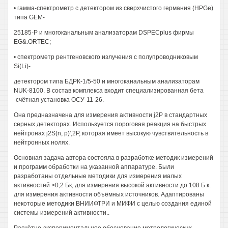
• гамма-спектрометр с детектором из сверхчистого германия (HPGe)
типа GEM-
25185-Р и многоканальным анализаторам DSPECplus фирмы
EG&.ORTEC;
• спектрометр рентгеновского излучения с полупроводниковым
Si(Li)-
детектором типа БДРК-1/5-50 и многоканальным анализаторам
NUK-8100. В состав комплекса входит специализированная бета
-счётная установка ОСУ-11-26.
Она предназначена для измерения активности j2P в стандартных
серных детекторах. Используется пороговая реакция на быстрых
нейтронах j2S(n, р)',2Р, которая имеет высокую чувствительность в
нейтронных нолях.
Основная задача автора состояла в разработке методик измерений
и программ обработки на указанной аппаратуре. Были
разработаны отдельные методики для измерения малых
активностей >0,2 Бк, для измерения высокой активности до 108 Б к.
для измерения активности объёмных источников. Адаптированы
некоторые методики ВНИИФТРИ и МИФИ с целью создания единой
системы измерений активности..