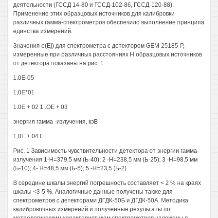
деятельности (ГССД 14-80 и ГССД-102-86, ГССД-120-88).
Применение этих образцовых источников для калибровки
различных гамма-спектрометров обеспечило выполнение принципа
единства измерений.
Значения e(Ej) для спектрометра с детектором GEM-25185-P,
измеренные при различных расстояниях Н образцовых источников
от детектора показаны на рис. 1.
1.0Е-05
1,0Е*01
1.0Е + 02 1 .ОЕ + 03
энергия гамма -излучения, кэВ
1,0Е + 04 I
Рис. 1 Зависимость чувствительности детектора от энергии гамма-
излучения 1-Н=379,5 мм (Ь-40); 2 -Н=238,5 мм (Ь-25); 3 -Н=98,5 мм
(Ь-10); 4- Н=48,5 мм (Ь-5); 5 -Н=23,5 (Ь-2).
В середине шкалы энергий погрешность составляет < 2 % на краях
шкалы <3-5 %. Аналогичные данные получены также для
спектрометров с детекторами ДГДК-50Б и ДГДК-50А. Методика
калибровочных измерений и полученные результаты по