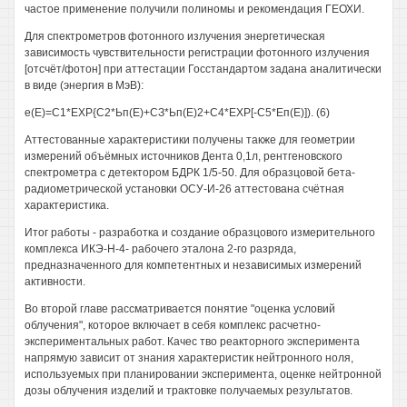
частое применение получили полиномы и рекомендация ГЕОХИ.
Для спектрометров фотонного излучения энергетическая
зависимость чувствительности регистрации фотонного излучения
[отсчёт/фотон] при аттестации Госстандартом задана аналитически
в виде (энергия в МэВ):
е(Е)=С1*ЕХР{С2*Ьп(Е)+СЗ*Ьп(Е)2+С4*ЕХР[-С5*Еп(Е)]). (6)
Аттестованные характеристики получены также для геометрии
измерений объёмных источников Дента 0,1л, рентгеновского
спектрометра с детектором БДРК 1/5-50. Для образцовой бета-
радиометрической установки ОСУ-И-26 аттестована счётная
характеристика.
Итог работы - разработка и создание образцового измерительного
комплекса ИКЭ-Н-4- рабочего эталона 2-го разряда,
предназначенного для компетентных и независимых измерений
активности.
Во второй главе рассматривается понятие "оценка условий
облучения", которое включает в себя комплекс расчетно-
экспериментальных работ. Качес тво реакторного эксперимента
напрямую зависит от знания характеристик нейтронного ноля,
используемых при планировании эксперимента, оценке нейтронной
дозы облучения изделий и трактовке получаемых результатов.