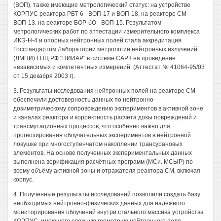
(ВОП), также имеющие метрологический статус: на устройстве
КОРПУС реактора РБТ-6 - ВОП-17 и ВОП-18, на реакторе СМ -
ВОП-13. на реакторе БОР-бО - ВОП-15. Результатом
метрологических работ по аттестации измерительного комплекса
ИКЭ-Н-4 и опорных нейтронных полей стала аккредитация
Госстандартом Лаборатории метрологии нейтронных излучений
(ЛМНИ) ГНЦ РФ "НИИАР" в системе САРК на проведение
независимых и компетентных измерений. (Аттестат № 41064-95/03
от 15 декабря 2003 г).
3. Результаты исследования нейтронных полей на реакторе СМ
обеспечили достоверность данных по нейтронно-
дозиметрическому сопровождению экспериментов в активной зоне
и каналах реактора и корректность расчёта дозы повреждений и
трансмутационных процессов, что особенно важно для
прогнозирования облучательных экспериментов в нейтронной
ловушке при многоступенчатом накоплении трансурановых
элементов. На основе полученных экспериментальных данных
выполнена верификация расчётных программ (МСи. МСЫР) по
всему объёму активной зоны и отражателя реактора СМ, включая
корпус.
4. Полученные результаты исследований позволили создать базу
необходимых нейтронно-физических данных для надёжного
мониторирования облучений внутри стального массива устройства