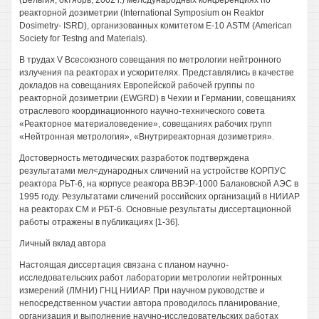
(Бельгия, октябрь, 2002 г.) мелсдународных конференциях по
реакторной дозиметрии (International Symposium он Reaktor
Dosimetry- ISRD), организованных комитетом Е-10 ASTM (American
Society for Testng and Materials).
В трудах V Всесоюзного совещания по метрологии нейтронного
излучения па реакторах и ускорителях. Представлялись в качестве
докладов на совещаниях Европейской рабочей группы по
реакторной дозиметрии (EWGRD) в Чехии и Германии, совещаниях
отраслевого координационного научно-технического совета
«Реакторное материаловедение», совещаниях рабочих групп
«Нейтронная метрология», «Внутриреакторная дозиметрия».
Достоверность методических разработок подтверждена
результатами мел<дународных сличений на устройстве КОРПУС
реактора РЬТ-6, на корпусе реакгора ВВЭР-1000 Балаковской АЭС в
1995 году. Результатами сличений российских организаций в НИИАР
на реакторах СМ и РБТ-6. Основные результаты диссертационной
работы отражены в публикациях [1-36].
Личный вклад автора
Настоящая диссертация связана с планом научно-
исследовательских работ лаборатории метрологии нейтронных
измерений (ЛМНИ) ГНЦ НИИАР. При научном руководстве и
непосредственном участии автора проводилось планирование,
организация и выполнение научно-исследовательских работах