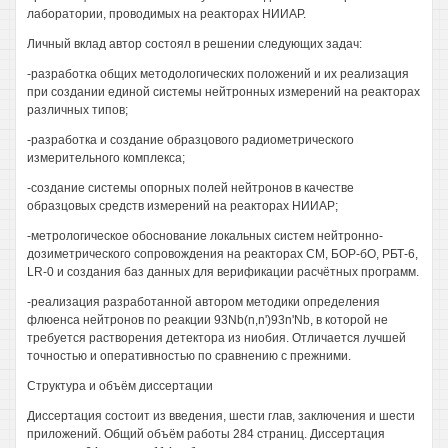
лаборатории, проводимых на реакторах НИИАР.
Личный вклад автор состоял в решении следующих задач:
-разработка общих методологических положений и их реализация
при создании единой системы нейтронных измерений на реакторах
различных типов;
-разработка и создание образцового радиометрического
измерительного комплекса;
-создание системы опорных полей нейтронов в качестве
образцовых средств измерений на реакторах НИИАР;
-метрологическое обоснование локальных систем нейтронно-
дозиметрического сопровождения на реакторах СМ, БОР-бО, РБТ-6,
LR-0 и создания баз данных для верификации расчётных программ.
-реализация разработанной автором методики определения
флюенса нейтронов по реакции 93Nb(n,n')93n'Nb, в которой не
требуется растворения детектора из ниобия. Отличается лучшей
точностью и оперативностью по сравнению с прежними.
Структура и объём диссертации
Диссертация состоит из введения, шести глав, заключения и шести
приложений. Общий объём работы 284 страниц. Диссертация