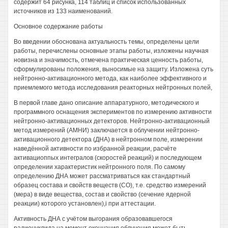
содержит 64 рисунка, 114 таблиц и список использованных
источников из 133 наименований.
Основное содержание работы
Во введении обоснована актуальность темы, определены цели
работы, перечислены основные этапы работы, изложены научная
новизна и значимость, отмечена практическая ценность работы,
сформулированы положения, выносимые на защиту. Изложена суть
нейтронно-активационного метода, как наиболее эффективного и
приемлемого метода исследования реакторных нейтронных полей,
В первой главе дано описание аппаратурного, методического и
программного оснащения экспериментов по измерению активности
нейтронно-активационных детекторов. Нейтронно-активационный
метод измерений (АМНИ) заключается в облучении нейтронно-
активационного детектора (ДНА) в нейтронном поле, измерении
наведённой активности по избранной реакции, расчёте
активациоппых интегралов (скоростей реакций) и последующем
определении характеристик нейтронного поля. По самому
определению ДНА может рассматриваться как стандартный
образец состава и свойств веществ (СО), т.е. средство измерений
(мера) в виде вещества, состав и свойство (сечение ядерной
реакции) которого установлен),i при аттестации.
Активность ДНА с учётом выгорания образовавшегося