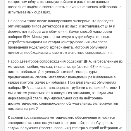
конкретном облучательном устройстве и расчётные данные
позволяют надёжно восстановить значения флюенса нейтронов на
испытываемых образцах.
На первом этапе после планирования эксперимента проводят
оптимизацию типов детекторов и их масс, изготавливают ДНА и
формируют наборы для облучения. Важен способ маркировки
наборов ДНА. Места установки ампул внутри облучательных
устройств выбирают на стадии конструирования или после
проведения модельного эксперимента. История облучения
является необходимым элементом в сггстеме сопровождения.
Набор детекторов сопровождения содержит ДНА, изготовленные из
металлов: ниобия, железа, титана, меди (изотоп 63) и иногда
никеля, кобальта. Для условий высокой температуры
предназначены сплавы металлов с ванадием и разбавленные в
кварце изотопы железа и кобальта. При длительных облучениях
наборы ДНА запаивают в кварцевые трубочки с толщиной стенки 1
мм, а затем упаковывают в капсулы из алюминия, ванадия или
нержавеющей стали. Функциональная схема нейтронно-
дозиметрического сопровождения облучательных экспериментов
показана на рис.2.
К важной составляющей методического обеспечения относится
экспериментальное получение спектров нейтронов. Сущность
задачи получения ("восстановления") спектра энергий нейтронов из