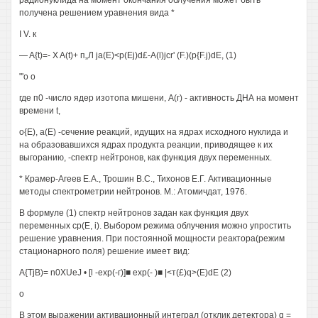
радионуклида на момент окончания облучения может быть
получена решением уравнения вида *
I V. к
— A{t)=- X A(t)+ п„Л ja(E)<p(Ej)d£-A(l)jcr' (F.)(p{F.j)dE, (1)
"'о о
где п0 -число ядер изотопа мишени, А(г) - активность ДНА на момент
времени t,
о{Е), а(Е) -сечение реакций, идущих на ядрах исходного нуклида и
на образовавшихся ядрах продукта реакции, приводящее к их
выгоранию, -спектр нейтронов, как функция двух переменных.
* Крамер-Агеев Е.А., Трошин B.C., Тихонов Е.Г. Активационные
методы спектрометрии нейтронов. М.: Атомичдат, 1976.
В формуле (1) спектр нейтронов задан как функция двух
переменных ср(Е, i). Выбором режима облучения можно упростить
решение уравнения. При постоянной мощности реактора(режим
стационарного поля) решение имеет вид:
A{TjB)= n0XUeJ • [l -ехр(-г)]■ ехр(- )■ |<т(£)q>(E)dE (2)
о
В этом выражении активационный интеграл (отклик детектора) q =