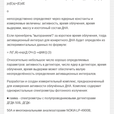
jo{E)q>(E)dE
о
непосредственно определяют через ядерные константы и
измеряемые величины: активность, время облучения, время
выдержки, массу и изотопный состав ДНА.
Если пренебречь "выгоранием'7 за короткое время облучения, тогда
активационный интеграл для конкретного ДНА будет определён из
экспериментальных данных по формуле:
= Л(Г,/й)-ехр(Д ОЧ-[1-«фМг)] (3)
Относительно небольшое число хорошо определяемых
параметров: активность в детекторе, число ядер в детекторе, время
облучения, время выдержки может обеспечить малую
неопределённость определения активационных интегралов.
Разработан и создан измерительный комплекс, предназначенный
для измерения активности облучённых ДНА. Комплекс содержит
однокристальные спектрометры фотонного излучения:
■ гамма - спектрометры с полупроводниковыми детекторами
ДГДК-50Б, ДГДК-
50А и многоканальными анализаторами NOKIA LP-4900B;