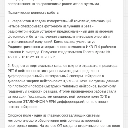
оперативностью по сравнению с ранее используемыми.
Практическая ценность работы
1. Разработан и создан измерительный комплекс, включающий
четыре спектрометра фотонного излучения и бета -
радиометрическую установку, предназначенный для измерения
фотонного и бета - излучения в широком интервале энергий и
интенсивностей излучений. Комплекс получил статус
Радиометрического измерительного комплекса ИКЭ-П-4-рабочего
эталона И-ризряда. Получено свидетельство Госстандарта №
46001.2 1616 от 30.01.2002 г.
2. В одном из вертикальных каналов водного отражателя реактора
РБТ-6 нейтронно-активационным методом определены
дифференциальный и интегральный спектры нейтронов в
диапазоне энергии нейтронов от 0,5 эВ - 20 МэВ. Получены данные
по плотности потоков быстрых и тепловых нейтронов, высотному
градиенту л скорости реакций. Итогом проведённой работы стала
аттестация Госстандартом опорного нейтронного поля (ОП) в
качестве ЭТАЛОННОЙ МЕРЫ дифференциал!,поп плотности
потока нейтронов.
Опорное поле - одно из главных составляющих системы
метрологического обеспечения нейтронных измерений в
реакторных полях. На основе ОП созданы вторичные опорные поля