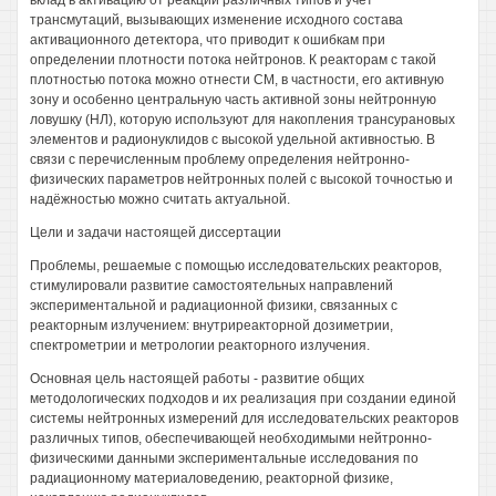
вклад в активацию от реакций различных типов и учёт
трансмутаций, вызывающих изменение исходного состава
активационного детектора, что приводит к ошибкам при
определении плотности потока нейтронов. К реакторам с такой
плотностью потока можно отнести СМ, в частности, его активную
зону и особенно центральную часть активной зоны нейтронную
ловушку (НЛ), которую используют для накопления трансурановых
элементов и радионуклидов с высокой удельной активностью. В
связи с перечисленным проблему определения нейтронно-
физических параметров нейтронных полей с высокой точностью и
надёжностью можно считать актуальной.
Цели и задачи настоящей диссертации
Проблемы, решаемые с помощью исследовательских реакторов,
стимулировали развитие самостоятельных направлений
экспериментальной и радиационной физики, связанных с
реакторным излучением: внутриреакторной дозиметрии,
спектрометрии и метрологии реакторного излучения.
Основная цель настоящей работы - развитие общих
методологических подходов и их реализация при создании единой
системы нейтронных измерений для исследовательских реакторов
различных типов, обеспечивающей необходимыми нейтронно-
физическими данными экспериментальные исследования по
радиационному материаловедению, реакторной физике,