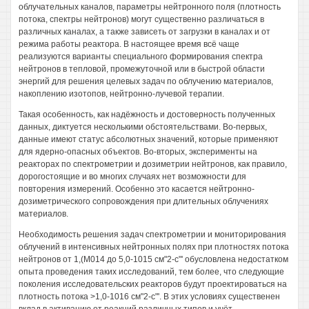
облучательных каналов, параметры нейтронного поля (плотность
потока, спектры нейтронов) могут существенно различаться в
различных каналах, а также зависеть от загрузки в каналах и от
режима работы реактора. В настоящее время всё чаще
реализуются варианты специального формирования спектра
нейтронов в тепловой, промежуточной или в быстрой области
энергий для решения целевых задач по облучению материалов,
накоплению изотопов, нейтронно-лучевой терапии.
Такая особенность, как надёжность и достоверность полученных
данных, диктуется несколькими обстоятельствами. Во-первых,
данные имеют статус абсолютных значений, которые применяют
для ядерно-опасных объектов. Во-вторых, эксперименты на
реакторах по спектрометрии и дозиметрии нейтронов, как правило,
дорогостоящие и во многих случаях нет возможности для
повторения измерений. Особенно это касается нейтронно-
дозиметрического сопровождения при длительных облучениях
материалов.
Необходимость решения задач спектрометрии и мониторирования
облучений в интенсивных нейтронных полях при плотностях потока
нейтронов от 1,(М014 до 5,0-1015 см"2-с"' обусловлена недостатком
опыта проведения таких исследований, тем более, что следующие
поколения исследовательских реакторов будут проектироваться на
плотность потока >1,0-1016 см"2-с"'. В этих условиях существенен