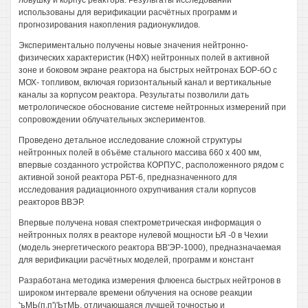
ловушку и корпус реактора. Результаты исследований
использованы для верификации расчётных программ и
прогнозирования накопления радионуклидов.
Экспериментально получены новые значения нейтронно-
физических характеристик (НФХ) нейтронных полей в активной
зоне и боковом экране реактора на быстрых нейтронах БОР-бО с
МОХ- топливом, включая горизонтальный канал и вертикальные
каналы за корпусом реактора. Результаты позволили дать
метрологическое обоснование системе нейтронных измерений при
сопровождении облучательных экспериментов.
Проведено детальное исследование сложной структуры
нейтронных полей в объёме стального массива 660 х 400 мм,
впервые созданного устройства КОРПУС, расположенного рядом с
активной зоной реактора РБТ-6, предназначенного для
исследования радиационного охрупчивания стали корпусов
реакторов ВВЭР.
Впервые получена новая спектрометрическая информация о
нейтронных полях в реакторе нулевой мощности ЬЯ -0 в Чехии
(модель энергетического реактора ВВ'ЭР-1000), предназначаемая
для верификации расчётных моделей, программ и констант
Разработана методика измерения флюенса быстрых нейтронов в
широком интервале времени облучения на основе реакции
'ъМЬ(п,п')'ЬтМЬ, отличающаяся лучшей точностью и