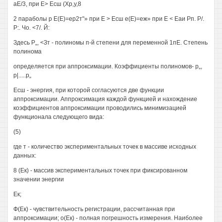
аЕ/3, при Е> Есш (Хр,у,8
2 параболы р Е(Е)=ер2т"» при Е > Есш е(Е)=еж» при Е < Еаи Рп. Р/.
Р:. Чо. <7/. Й:
Здесь Р„, <Зт - полиномы п-й степени для переменной 1пЕ. Степень
полинома
определяется при аппроксимации. Коэффициенты полиномов- р„,
р|.....р„
Есш - энергия, при которой согласуются две функции
аппроксимации. Аппроксимация каждой функцией и нахождение
коэффициентов аппроксимации проводились минимизацией
функционала следующего вида:
(5)
где т - количество экспериментальных точек в массиве исходных
данных:
8 (Ек) - массив экспериментальных точек при фиксированном
значении энергии
Ек;
Ф(Ек) - чувствительность регистрации, рассчитанная при
аппроксимации; о(Ек) - полная погрешность измерения. Наиболее