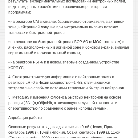
результаты экспериментальных исследований нейтронных полей,
подтверждённые расчётами по различным реакторным
программам:
• на реакторе СМ в каналах бсриллисвого отражателя, в активной
зоне, нейтронной ловушке при экстремально высоких потоках
тепловых и быстрых нейтронов;
• на реакторе на быстрых нейтронах БОР-бО (с МОХ- топливом) в
ячейках, расположенных в активной зоне и боковом экране, включая
вертикальный и горизонтальный каналы;
• на реакторе РБТ-6 и в новом, впервые созданном, устройстве
КОРПУС;
4. Спектрометрическую информацию о нейтронных полях в
реакторе LR -0 в Чехии мощностью ~1 кВт, отличающихся
экстремально слабыми потоками тепловых и быстрых нейтронов.
5. Методику измерения флюенса быстрых нейтронов на основе
реакции ')3Nb(n,n')9jmNb, отличающуюся лучшей точностью и
оперативностью по сравнению с ранее используемыми.
Апробация работы
Основные результаты докладывались на 9-ой (Чехия, Прага,
сентябрь 1996 г), 10-ой (Япония, Осака, сентябрь 1999 г.), 11-ой