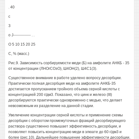
. 40
с
3
о J-------------- . .
О 5 10 15 20 25
С, % (масс.)
Рис.9. Зависимость сорбируемости меди (Б) на амфолите АНКБ - 35
от концентрации (ЛНОгСОзО), Ш4ОН(2), Ш4С1(3).
Существенное внимание в работе уделено вопросу десорбции.
Практически полная десорбция меди на амфолите АНКБ-35
достигается пропусканием тройного объема серной кислоты с
концентрацией 200 г/дм3. Показано, что цинк и железо (III)
десорбируются практически одновременно с медью, что делает
невозможным их разделение на данной стадии.
Увеличение концентрации серной кислоты и применение схемы
десорбции с оборотом промежуточных фракций десорбирующего
раствора существенно повышает эффективность десорбции, и
позволяет повысить концентрацию меди в элюате до 60 г/дм3 и
более (рис.10). Дальнейшее повышение эффективности десорбции,