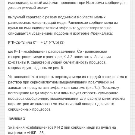
иминодиацетатный амфолит проявляет при Изотермы сорбции для
данных условий имеют
выпуклый характер с резким подъемом в области малых
равновесных концентраций меди. Равновесие сорбции меди из
пульп на иминодиацетатном амфолите удовлетворительно
описывается уравнением, подобным изотерме Фрейндлиха:
К^К-Ср-"2 или К^ = + 1/г (-^Ср) (3)
где К<1 - коэффициент распределения, Ср - равновесная
концентрация меди в растворе, К И 2- константы. Значения
константы К, характеризующей селективность процесса,
корреллируют с данными рис. 6.
Установлено, что скорость перехода меди из твердой части шлама в
раствор при сернокислотном выщелачивании практически не
зависит от присутствия амфолита в системе (рис.7а). Поскольку
поглощение меди амфолитом лимитирует скорость суммарного
процесса сорбционного выщелачивания, для расчета кинетических
параметров использован математический аппарат для чисто
сорбционных процессов.
Таблица 2
Значения коэффициентов К И 2 при сорбции меди из пульп на
амфолите АНКБ - 35.