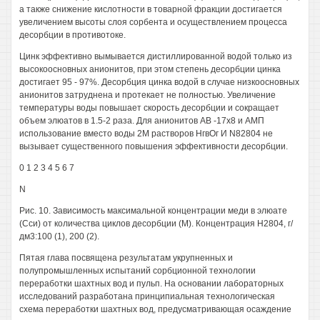
а также снижение кислотности в товарной фракции достигается
увеличением высоты слоя сорбента и осуществлением процесса
десорбции в противотоке.
Цинк эффективно вымывается дистиллированной водой только из
высокоосновных анионитов, при этом степень десорбции цинка
достигает 95 - 97%. Десорбция цинка водой в случае низкоосновных
анионитов затруднена и протекает не полностью. Увеличение
температуры воды повышает скорость десорбции и сокращает
объем элюатов в 1.5-2 раза. Для анионитов АВ -17x8 и АМП
использование вместо воды 2М растворов НгвОг И N82804 не
вызывает существенного повышения эффективности десорбции.
0 1 2 3 4 5 6 7
N
Рис. 10. Зависимость максимальной концентрации меди в элюате
(Сси) от количества циклов десорбции (М). Концентрация Н2804, г/
дм3:100 (1), 200 (2).
Пятая глава посвящена результатам укрупненных и
полупромышленных испытаний сорбционной технологии
переработки шахтных вод и пульп. На основании лабораторных
исследований разработана принципиальная технологическая
схема переработки шахтных вод, предусматривающая осаждение