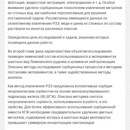
флотация, жидкостная экстракция, электродиализ и т. д. Особое
внимание уделено сорбционным технологиям извлечения металлов
из сточных вод, как наиболее перспективным для решения
поставленной задачи. Рассмотрены имеющиеся данные по
селективному извлечению РЗЭ, меди и цинка из сложных по составу
растворов на ионитах различных классов.
Определена цель исследований и задачи, решению которых
посвящена данная работа.
Во второй главе дана характеристика объектам исследования,
приведен химический состав использовавшихся в экспериментах
шахтных вод Левихинского рудника и шламов их нейтрализации.
Описаны методы исследования сорбционных процессов и методика
постановки экспериментов, а также задействованные методы
анализа.
Как метод извлечения РЗЭ предложена коллективная сорбция
неорганическим сорбентом на основе криогранулированного
гидроксида железа (III) (КГЖ). Описана методика синтеза
неорганического сорбента, использованного в работе, и его
свойства. Для более эффективного использования сорбционной
емкости КГЖ необходимо предварительное удаление цветных
металлов, содержание которых в шахтных водах многократно
превышает суммарную концентрацию лантаноидов.