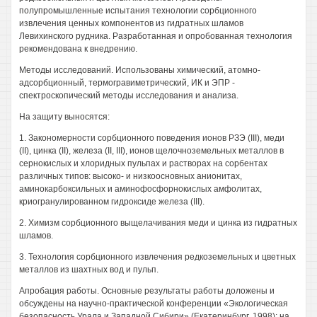
полупромышленные испытания технологии сорбционного
извлечения ценных компонентов из гидратных шламов
Левихинского рудника. Разработанная и опробованная технология
рекомендована к внедрению.
Методы исследований. Использованы химический, атомно-
адсорбционный, термогравиметрический, ИК и ЭПР -
спектроскопический методы исследования и анализа.
На защиту выносятся:
1. Закономерности сорбционного поведения ионов РЗЭ (III), меди
(II), цинка (II), железа (II, III), ионов щелочноземельных металлов в
сернокислых и хлоридных пульпах и растворах на сорбентах
различных типов: высоко- и низкоосновных анионитах,
аминокарбоксильных и аминофосфорнокислых амфолитах,
криогранулированном гидроксиде железа (III).
2. Химизм сорбционного выщелачивания меди и цинка из гидратных
шламов.
3. Технология сорбционного извлечения редкоземельных и цветных
металлов из шахтных вод и пульп.
Апробация работы. Основные результаты работы доложены и
обсуждены на научно-практической конференции «Экологическая
безопасность Урала и Западной Сибири» (Екатеринбург, 1998); на