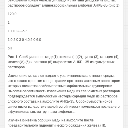
отношению ионам железа (III), меди и лантана (III) даже из кислых
растворов обладает аминокарбоксильный амфолит АНКБ-35 (рис.1).
120 0
1
100.0 • ---*-*
1.0 2.0 3 0 4.0 5.0 6.0
рН
Рис. 1. Сорбция ионов меди(1), железа (Ш)(2), цинка (3), кальция (4),
железа(И) (5) и лантана (6) амфолитом АНКБ - 35 из сульфатных
растворов.
Извлечение металлов падает с увеличением кислотности среды,
что связано с ростом концентрации протонов, активным акцептором
которых являются слабокислотные карбоксильные группировки.
Высокая селективность извлечения меди из слабокислых растворов
подтверждается выпуклостью изотерм сорбции меди из растворов
сложного состава на амфолите АНКБ-35. Сорбируемость ионов
цинка низка вследствие малой устойчивости комплексов последнего
с функциональными группами амфолита.
Изучена кинетика сорбции меди на амфолите после
предварительного гидролитического осаждения железа (III).