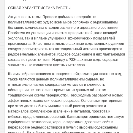
ОБЩАЯ ХАРАКТЕРИСТИКА РАБОТЫ
Актуальность темы. Процесс добычи и переработки
полиметаллических руд во всем мире сопряжен с образованием
большого количества отходов различного агрегатного состояния.
Проблема их утилизации является приоритетной, как с позиций
экологии, так и в плане улучшения экономических показателей
производства. В частности, кислые шахтные воды медных рудников
следует рассматривать как потенциальный источник производства
редкоземельных элементов, годовое содержание в них лантаноидов
составляет десятки тонн. Наряду с РЗЭ шахтные воды содержат
значительные количества цветных металлов.
Шламы, образовавшиеся в процессе нейтрализации шахтных вод,
также являются ценным полиметаллическим сырьем, но
относительно низкое содержание металлов и сложность
обогащения не позволяют применить к данным объектам
традиционные схемы переработки. Необходима разработка новых
эффективных технологических процессов. Основными критериями
при этом должны быть: минимальный расход реагентов и
материалов, комплексное извлечение металлов, простота и
гибкость предложенных решений. Данным критериям соответствует
сорбционная технология, хорошо зарекомендовавшая себя в
переработке бедных растворов и пульп с высоким содержанием
примесей. Ее избирательность обеспечивает чистоту продукта и