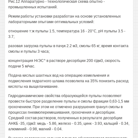
Рис.12 Аппаратурно - технологическая схема опытно -
промышленных испытаний.
Режим работы установки разработан на основе установленных
лабораторными опытами оптимальных условий:
отношение т:ж пульпы 1:5, температура 16 - 20°С, рН пульпы 3.5 -
3.7;
разовая загрузка пульпы в пачук 2.2 м3, смолы 65 кг; время контакта
смолы и пульпы 3 часа;
концентрация НгЭС^ в растворе десорбции 200 г/дм3, скорость
подачи 5 м/час.
Подача кислых шахтных вод на операцию измельчения и
подкисления гидратного шлама позволила на 35% понизить расход
кислоты на выщелачивание.
Гидродинамические свойства образующейся пульпы позволяют
провести быстрое разделение пульпы и смолы фракции 0,63-1,5 мм
грохочением. При этом не отмечено разрушения гранул смолы в
процессах пневмоперемешивания, грохочения и десорбции.
Средний состав растворов, полученных в результате десорбции
АНКБ -35, г/дм3: медь - 5.86, железо - 0.35, цинк - 3.93, кальций - 0.34,
алюминий - 0.98, магний - 0.04.