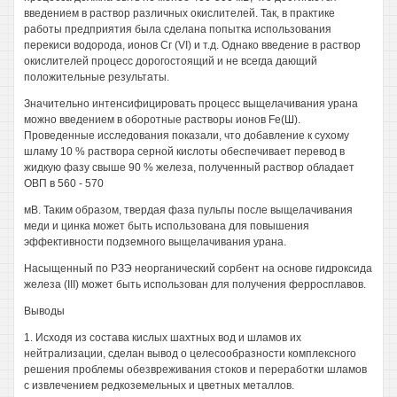
введением в раствор различных окислителей. Так, в практике
работы предприятия была сделана попытка использования
перекиси водорода, ионов Сг (VI) и т.д. Однако введение в раствор
окислителей процесс дорогостоящий и не всегда дающий
положительные результаты.
Значительно интенсифицировать процесс выщелачивания урана
можно введением в оборотные растворы ионов Fe(Ш).
Проведенные исследования показали, что добавление к сухому
шламу 10 % раствора серной кислоты обеспечивает перевод в
жидкую фазу свыше 90 % железа, полученный раствор обладает
ОВП в 560 - 570
мВ. Таким образом, твердая фаза пульпы после выщелачивания
меди и цинка может быть использована для повышения
эффективности подземного выщелачивания урана.
Насыщенный по РЗЭ неорганический сорбент на основе гидроксида
железа (III) может быть использован для получения ферросплавов.
Выводы
1. Исходя из состава кислых шахтных вод и шламов их
нейтрализации, сделан вывод о целесообразности комплексного
решения проблемы обезвреживания стоков и переработки шламов
с извлечением редкоземельных и цветных металлов.