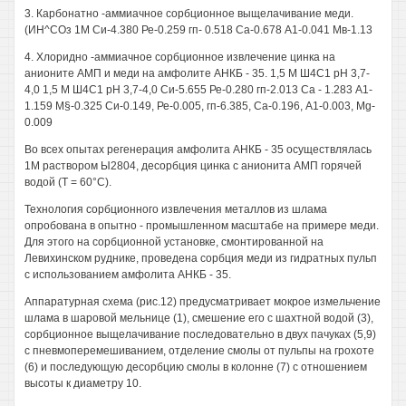
3. Карбонатно -аммиачное сорбционное выщелачивание меди.
(ИН^СОз 1М Си-4.380 Ре-0.259 гп- 0.518 Са-0.678 А1-0.041 Мв-1.13
4. Хлоридно -аммиачное сорбционное извлечение цинка на
анионите АМП и меди на амфолите АНКБ - 35. 1,5 М Ш4С1 рН 3,7-
4,0 1,5 М Ш4С1 рН 3,7-4,0 Си-5.655 Ре-0.280 гп-2.013 Са - 1.283 А1-
1.159 М§-0.325 Си-0.149, Ре-0.005, гп-6.385, Са-0.196, А1-0.003, Mg-
0.009
Во всех опытах регенерация амфолита АНКБ - 35 осуществлялась
1М раствором Ы2804, десорбция цинка с анионита АМП горячей
водой (Т = 60°С).
Технология сорбционного извлечения металлов из шлама
опробована в опытно - промышленном масштабе на примере меди.
Для этого на сорбционной установке, смонтированной на
Левихинском руднике, проведена сорбция меди из гидратных пульп
с использованием амфолита АНКБ - 35.
Аппаратурная схема (рис.12) предусматривает мокрое измельчение
шлама в шаровой мельнице (1), смешение его с шахтной водой (3),
сорбционное выщелачивание последовательно в двух пачуках (5,9)
с пневмоперемешиванием, отделение смолы от пульпы на грохоте
(6) и последующую десорбцию смолы в колонне (7) с отношением
высоты к диаметру 10.