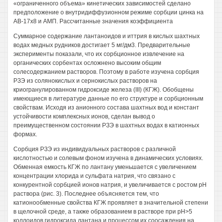
«ограниченного объема» кинетических зависимостей сделано
предположение о внутридиффузионном режиме сорбции цинка на
АВ-17х8 и АМП. Рассчитанные значения коэффициента
Суммарное содержание лантаноидов и иттрия в кислых шахтных
водах медных рудников достигает 5 мг/дм3. Предварительные
эксперименты показали, что их сорбционное извлечение на
органических сорбентах осложнено высоким общим
солесодержанием растворов. Поэтому в работе изучена сорбция
РЗЭ из солянокислых и сернокислых растворов на
криогранулированном гидроксиде железа (III) (КГЖ). Обобщены
имеющиеся в литературе данные по его структуре и сорбционным
свойствам. Исходя из анионного состава шахтных вод и констант
устойчивости комплексных ионов, сделан вывод о
преимущественном состоянии РЗЭ в шахтных водах в катионных
формах.
Сорбция РЗЭ из индивидуальных растворов с различной
кислотностью и солевым фоном изучена в динамических условиях.
Обменная емкость КГЖ по лантану уменьшается с увеличением
концентрации хлорида и сульфата натрия, что связано с
конкурентной сорбцией ионов натрия, и увеличивается с ростом рН
раствора (рис. 3). Последнее объясняется тем, что
катионообменные свойства КГЖ проявляет в значительной степени
в щелочной среде, а также образованием в растворе при рН>5
коллоидов гидроксида лантана и процессом их соосаждения на