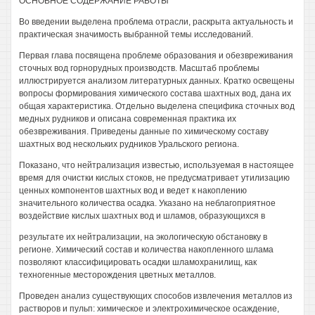
ОСНОВНОЕ СОДЕРЖАНИЕ РАБОТЫ
Во введении выделена проблема отрасли, раскрыта актуальность и
практическая значимость выбранной темы исследований.
Первая глава посвящена проблеме образования и обезвреживания
сточных вод горнорудных производств. Масштаб проблемы
иллюстрируется анализом литературных данных. Кратко освещены
вопросы формирования химического состава шахтных вод, дана их
общая характеристика. Отдельно выделена специфика сточных вод
медных рудников и описана современная практика их
обезвреживания. Приведены данные по химическому составу
шахтных вод нескольких рудников Уральского региона.
Показано, что нейтрализация известью, используемая в настоящее
время для очистки кислых стоков, не предусматривает утилизацию
ценных компонентов шахтных вод и ведет к накоплению
значительного количества осадка. Указано на неблагоприятное
воздействие кислых шахтных вод и шламов, образующихся в
результате их нейтрализации, на экологическую обстановку в
регионе. Химический состав и количества накопленного шлама
позволяют классифицировать осадки шламохранилищ, как
техногенные месторождения цветных металлов.
Проведен анализ существующих способов извлечения металлов из
растворов и пульп: химическое и электрохимическое осаждение,