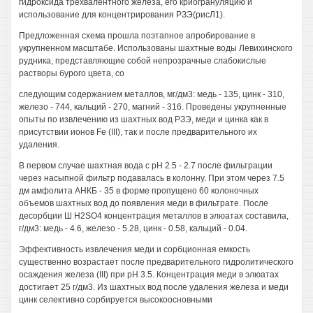
гидроксида трехвалентного железа, его криогрануляцию и
использование для концентрирования РЗЭ(рисЛ1).
Предложенная схема прошла поэтапное апробирование в
укрупненном масштабе. Использованы шахтные воды Левихинского
рудника, представляющие собой непрозрачные слабокислые
растворы бурого цвета, со
следующим содержанием металлов, мг/дм3: медь - 135, цинк - 310,
железо - 744, кальций - 270, магний - 316. Проведены укрупненные
опыты по извлечению из шахтных вод РЗЭ, меди и цинка как в
присутствии ионов Fe (III), так и после предварительного их
удаления.
В первом случае шахтная вода с рН 2.5 - 2.7 после фильтрации
через насыпной фильтр подавалась в колонну. При этом через 7.5
дм амфолита АНКБ - 35 в форме пропущено 60 колоночных
объемов шахтных вод до появления меди в фильтрате. После
десорбции Ш H2SO4 концентрация металлов в элюатах составила,
г/дм3: медь - 4.6, железо - 5.28, цинк - 0.58, кальций - 0.04.
Эффективность извлечения меди и сорбционная емкость
существенно возрастает после предварительного гидролитического
осаждения железа (III) при рН 3.5. Концентрация меди в элюатах
достигает 25 г/дм3. Из шахтных вод после удаления железа и меди
цинк селективно сорбируется высокоосновными