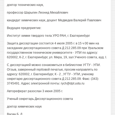
доктор технических наук,
профессор Шарыгин Леонид Михайлович
кандидат химических наук, доцент Медведев Валерий Павлович
Ведущее предприятие:
Институт химии твердого тела УРО РАН, г. Екатеринбург
Защита диссертации состоится 4 июля 2005 г. в 15 ч 00 мин на
заседании диссертационного совета Д 212.285.09 при Уральском
государственном техническом университете - УПИ по адресу:
620002, К-2, г. Екатеринбург, ул. Мира, 19, зал Ученого совета, ауд. I.
С диссертацией можно ознакомиться в библиотеке УГТУ - УПИ.
Отзыв, заверенный гербовой печатью, просим направлять по
адресу: 620002, г. Екатеринбург, К - 2 , УГТУ - УПИ, ученому
секретарю диссертационного совета Д 212.285.09. Факс: (343)
3745491. Адрес электронной почты: rych@dpt.ustu.ru
Автореферат разослан 3 июня 2005 г.
Ученый секретарь Диссертационного совета
доктор химических наук
Васин Б. Д.