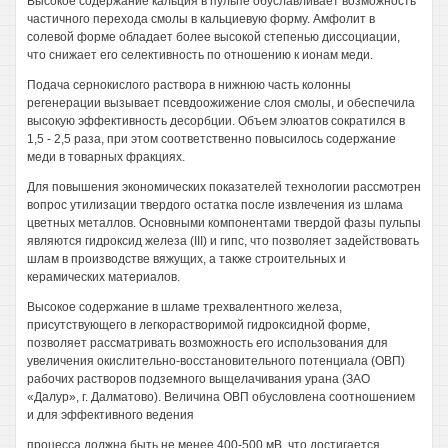
Высокое содержание кальция в пульпе обуславливает возможность
частичного перехода смолы в кальциевую форму. Амфолит в
солевой форме обладает более высокой степенью диссоциации,
что снижает его селективность по отношению к ионам меди.
Подача сернокислого раствора в нижнюю часть колонны
регенерации вызывает псевдоожижение слоя смолы, и обеспечила
высокую эффективность десорбции. Объем элюатов сократился в
1,5 - 2,5 раза, при этом соответственно повысилось содержание
меди в товарных фракциях.
Для повышения экономических показателей технологии рассмотрен
вопрос утилизации твердого остатка после извлечения из шлама
цветных металлов. Основными компонентами твердой фазы пульпы
являются гидроксид железа (III) и гипс, что позволяет задействовать
шлам в производстве вяжущих, а также строительных и
керамических материалов.
Высокое содержание в шламе трехвалентного железа,
присутствующего в легкорастворимой гидроксидной форме,
позволяет рассматривать возможность его использования для
увеличения окислительно-восстановительного потенциала (ОВП)
рабочих растворов подземного выщелачивания урана (ЗАО
«Далур», г. Далматово). Величина ОВП обусловлена соотношением
и для эффективного ведения
процесса должна быть не менее 400-500 мВ, что достигается