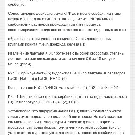
сорбенте.
Сопоставление дериватограмм КГЖ до и после сорбции лантана
позволило предположить, что поглощение из нейтральных и
слабокислых растворов происходит за счет процесса
сополимеризации, когда ион включается в состав гидроксида за счет
образования «комплексных соединений» с гидроксильными
группами ионита, т. е. гидроксида железа (III).
Извлечение лантана КГЖ протекает с высокой скоростью, степень
достижения равновесия достигает значения 0,9 за 15 минут и
менее (рис.4).
Рис.3 Сорбируемость (S) гидроксида Fe(III) по лантану из растворов
LaCl} - NaCl (а) и LaCl} - NH4CI (б).
Концентрация NaCl (NH4CI), моль/дм3: 0.5 (1), 1 (2), 1.5 (3), 2 (4).
Рис. 4. Кинетические кривые сорбции лантана на гидроксиде железа
(III). Температура, 0С: 20 (1), 40 (2), 60 (3).
Установлено, что диффузия ионов La (III) внутрь гранул сорбента
лимитирует скорость процесса сорбции в целом. Не наблюдается
сильного влияния температуры и солевого фона на скорость
процесса. Выпуклая форма полученных изотерм сорбции (рис.5)
указывает на выраженную селективность процесса сорбции ионов