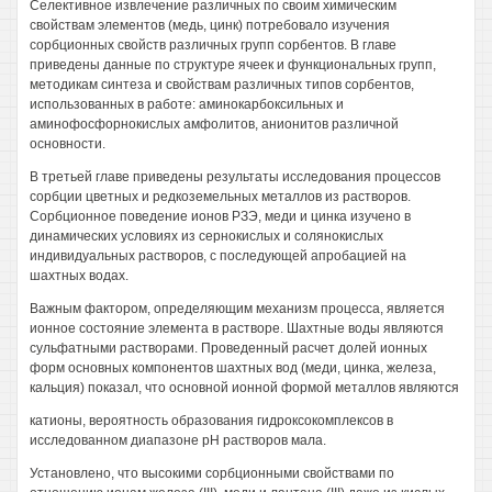
Селективное извлечение различных по своим химическим
свойствам элементов (медь, цинк) потребовало изучения
сорбционных свойств различных групп сорбентов. В главе
приведены данные по структуре ячеек и функциональных групп,
методикам синтеза и свойствам различных типов сорбентов,
использованных в работе: аминокарбоксильных и
аминофосфорнокислых амфолитов, анионитов различной
основности.
В третьей главе приведены результаты исследования процессов
сорбции цветных и редкоземельных металлов из растворов.
Сорбционное поведение ионов РЗЭ, меди и цинка изучено в
динамических условиях из сернокислых и солянокислых
индивидуальных растворов, с последующей апробацией на
шахтных водах.
Важным фактором, определяющим механизм процесса, является
ионное состояние элемента в растворе. Шахтные воды являются
сульфатными растворами. Проведенный расчет долей ионных
форм основных компонентов шахтных вод (меди, цинка, железа,
кальция) показал, что основной ионной формой металлов являются
катионы, вероятность образования гидроксокомплексов в
исследованном диапазоне рН растворов мала.
Установлено, что высокими сорбционными свойствами по