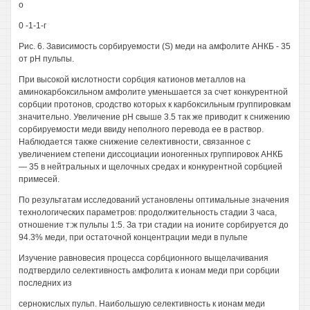
о
0 -1-1-г
Рис. 6. Зависимость сорбируемости (S) меди на амфолите АНКБ - 35
от рН пульпы.
При высокой кислотности сорбция катионов металлов на
аминокарбоксильном амфолите уменьшается за счет конкурентной
сорбции протонов, сродство которых к карбоксильным группировкам
значительно. Увеличение рН свыше 3.5 так же приводит к снижению
сорбируемости меди ввиду неполного перевода ее в раствор.
Наблюдается также снижение селективности, связанное с
увеличением степени диссоциации ионогенных группировок АНКБ
— 35 в нейтральных и щелочных средах и конкурентной сорбцией
примесей.
По результатам исследований установлены оптимальные значения
технологических параметров: продолжительность стадии 3 часа,
отношение т:ж пульпы 1:5. За три стадии на ионите сорбируется до
94.3% меди, при остаточной концентрации меди в пульпе
Изучение равновесия процесса сорбционного выщелачивания
подтвердило селективность амфолита к ионам меди при сорбции
последних из
сернокислых пульп. Наибольшую селективность к ионам меди