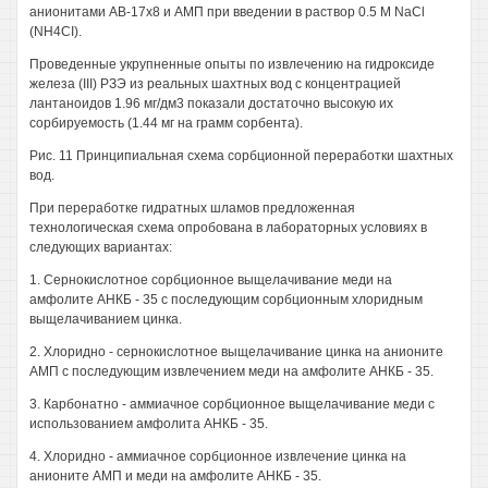
анионитами АВ-17x8 и АМП при введении в раствор 0.5 М NaCl
(NH4CI).
Проведенные укрупненные опыты по извлечению на гидроксиде
железа (III) РЗЭ из реальных шахтных вод с концентрацией
лантаноидов 1.96 мг/дм3 показали достаточно высокую их
сорбируемость (1.44 мг на грамм сорбента).
Рис. 11 Принципиальная схема сорбционной переработки шахтных
вод.
При переработке гидратных шламов предложенная
технологическая схема опробована в лабораторных условиях в
следующих вариантах:
1. Сернокислотное сорбционное выщелачивание меди на
амфолите АНКБ - 35 с последующим сорбционным хлоридным
выщелачиванием цинка.
2. Хлоридно - сернокислотное выщелачивание цинка на анионите
АМП с последующим извлечением меди на амфолите АНКБ - 35.
3. Карбонатно - аммиачное сорбционное выщелачивание меди с
использованием амфолита АНКБ - 35.
4. Хлоридно - аммиачное сорбционное извлечение цинка на
анионите АМП и меди на амфолите АНКБ - 35.