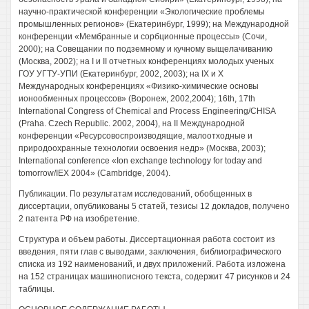
научно-практической конференции «Экологические проблемы
промышленных регионов» (Екатеринбург, 1999); на Международной
конференции «Мембранные и сорбционные процессы» (Сочи,
2000); на Совещании по подземному и кучному выщелачиванию
(Москва, 2002); на I и II отчетных конференциях молодых ученых
ГОУ УГТУ-УПИ (Екатеринбург, 2002, 2003); на IX и X
Международных конференциях «Физико-химические основы
ионообменных процессов» (Воронеж, 2002,2004); 16th, 17th
International Congress of Chemical and Process Engineering/CHISA
(Praha. Czech Republic. 2002, 2004), на II Международной
конференции «Ресурсовоспроизводящие, малоотходные и
природоохранные технологии освоения недр» (Москва, 2003);
International conference «Ion exchange technology for today and
tomorrow/IEX 2004» (Cambridge, 2004).
Публикации. По результатам исследований, обобщенных в
диссертации, опубликованы 5 статей, тезисы 12 докладов, получено
2 патента РФ на изобретение.
Структура и объем работы. Диссертационная работа состоит из
введения, пяти глав с выводами, заключения, библиографического
списка из 192 наименований, и двух приложений. Работа изложена
на 152 страницах машинописного текста, содержит 47 рисунков и 24
таблицы.