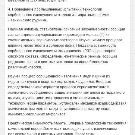
металлов из шахтных вод и пульп.
4. Проведение промышленных испытаний технологии
сорбционного извлечения металлов из гидратных шламов
Левихинского рудника.
Научная новизна. Установлены основные закономерности сорбции
лантана криогранулированным гидроксидом железа (III) из
солянокислых и сернокислых растворов. Изучен химизм процесса,
влияние кислотности и солевого фона. Показана возможность
сорбционного извлечения малых количеств РЗЭ из растворов
сложного состава. Определены кинетические режимы сорбции
редкоземельных и цветных металлов на ионообменниках
различных классов.
Изучен процесс сорбционного извлечения меди и цинка из
гидратных пульп и шахтных вод медных рудников. Впервые
определены закономерности процесса сернокислотного и
аммиачного сорбционного выщелачивания металлов из гидратного
шлама, изучена кинетика процесса и его оптимальные
технологические параметры. Установлен механизм взаимодействия
аммиачных комплексов меди с функциональными группами
аминокарбоксильных амфолитов.
Практическая значимость работы. Впервые предложена технология
комплексной переработки шахтных вод и пульп с извлечением
редкоземельных и цветных металлов. Проведены