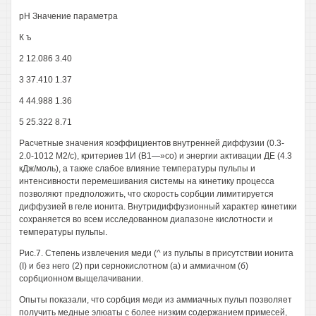
рН Значение параметра
К ъ
2 12.086 3.40
3 37.410 1.37
4 44.988 1.36
5 25.322 8.71
Расчетные значения коэффициентов внутренней диффузии (0.3-
2.0-1012 М2/с), критериев 1И (В1—»со) и энергии активации ДЕ (4.3
кДж/моль), а также слабое влияние температуры пульпы и
интенсивности перемешивания системы на кинетику процесса
позволяют предположить, что скорость сорбции лимитируется
диффузией в геле ионита. Внутридиффузионный характер кинетики
сохраняется во всем исследованном диапазоне кислотности и
температуры пульпы.
Рис.7. Степень извлечения меди (^ из пульпы в присутствии ионита
(I) и без него (2) при сернокислотном (а) и аммиачном (б)
сорбционном выщелачивании.
Опыты показали, что сорбция меди из аммиачных пульп позволяет
получить медные элюаты с более низким содержанием примесей,