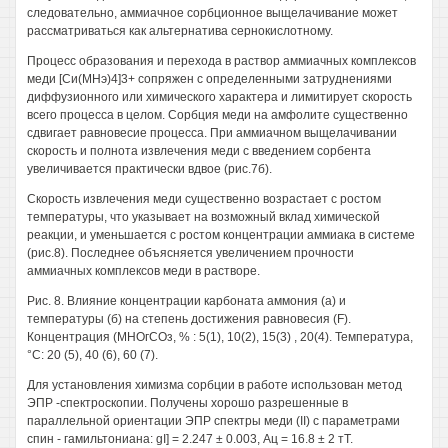
следовательно, аммиачное сорбционное выщелачивание может
рассматриваться как альтернатива сернокислотному.
Процесс образования и перехода в раствор аммиачных комплексов
меди [Си(МНэ)4]3+ сопряжен с определенными затруднениями
диффузионного или химического характера и лимитирует скорость
всего процесса в целом. Сорбция меди на амфолите существенно
сдвигает равновесие процесса. При аммиачном выщелачивании
скорость и полнота извлечения меди с введением сорбента
увеличивается практически вдвое (рис.7б).
Скорость извлечения меди существенно возрастает с ростом
температуры, что указывает на возможный вклад химической
реакции, и уменьшается с ростом концентрации аммиака в системе
(рис.8). Последнее объясняется увеличением прочности
аммиачных комплексов меди в растворе.
Рис. 8. Влияние концентрации карбоната аммония (а) и
температуры (б) на степень достижения равновесия (F).
Концентрация (МНОгСОз, % : 5(1), 10(2), 15(3) , 20(4). Температура,
°С: 20 (5), 40 (6), 60 (7).
Для установления химизма сорбции в работе использован метод
ЭПР -спектроскопии. Получены хорошо разрешенные в
параллельной ориентации ЭПР спектры меди (II) с параметрами
спин - гамильтониана: gI] = 2.247 ± 0.003, Ац = 16.8 ± 2 тТ.