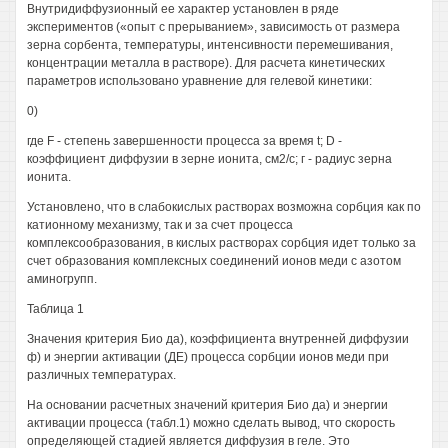
Внутридиффузионный ее характер установлен в ряде
экспериментов («опыт с прерыванием», зависимость от размера
зерна сорбента, температуры, интенсивности перемешивания,
концентрации металла в растворе). Для расчета кинетических
параметров использовано уравнение для гелевой кинетики:
0)
где F - степень завершенности процесса за время t; D -
коэффициент диффузии в зерне ионита, см2/с; г - радиус зерна
ионита.
Установлено, что в слабокислых растворах возможна сорбция как по
катионному механизму, так и за счет процесса
комплексообразования, в кислых растворах сорбция идет только за
счет образования комплексных соединений ионов меди с азотом
аминогрупп.
Таблица 1
Значения критерия Био да), коэффициента внутренней диффузии
ф) и энергии активации (ДЕ) процесса сорбции ионов меди при
различных температурах.
На основании расчетных значений критерия Био да) и энергии
активации процесса (табл.1) можно сделать вывод, что скорость
определяющей стадией является диффузия в геле. Это