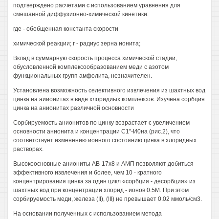
подтверждено расчетами с использованием уравнения для
смешанной диффузионно-химической кинетики:
где - обобщенная константа скорости
химической реакции; г - радиус зерна ионита;
Вклад в суммарную скорость процесса химической стадии,
обусловленной комплексообразованием меди с азотом
функциональных групп амфолита, незначителен.
Установлена возможность селективного извлечения из шахтных вод
цинка на аииоиитах в виде хлоридиых комплексов. Изучена сорбция
цинка на анионитах различной основности
Сорбируемость анионитов по цинку возрастает с увеличением
основности анионита и концентрации С1"-И0на (рис.2), что
соответствует изменению ионного состоянию цинка в хлоридных
растворах.
Высокоосновные аниониты АВ-17х8 и АМП позволяют добиться
эффективного извлечения и более, чем 10 - кратного
концентрирования цинка за один цикл «сорбция - десорбция» из
шахтных вод при концентрации хлорид - ионов 0.5М. При этом
сорбируемость меди, железа (II), (III) не превышает 0.02 ммоль/см3.
На основании полученных с использованием метода