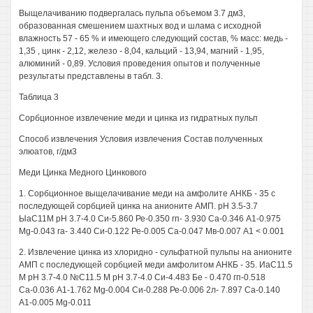
Выщелачиванию подвергалась пульпа объемом 3.7 дм3,
образованная смешением шахтных вод и шлама с исходной
влажность 57 - 65 % и имеющего следующий состав, % масс: медь -
1,35 , цинк - 2,12, железо - 8,04, кальций - 13,94, магний - 1,95,
алюминий - 0,89. Условия проведения опытов и полученные
результаты представлены в табл. 3.
Таблица 3
Сорбционное извлечение меди и цинка из гидратных пульп
Способ извлечения Условия извлечения Состав полученных
элюатов, г/дм3
Меди Цинка Медного Цинкового
1. Сорбционное выщелачивание меди на амфолите АНКБ - 35 с
последующей сорбцией цинка на анионите АМП. рН 3.5-3.7
ЫаС11М рН 3.7-4.0 Си-5.860 Ре-0.350 гп- 3.930 Са-0.346 А1-0.975
Mg-0.043 га- 3.440 Си-0.122 Ре-0.005 Са-0.047 Мв-0.007 А1 < 0.001
2. Извлечение цинка из хлоридно - сульфатной пульпы на анионите
АМП с последующей сорбцией меди амфолитом АНКБ - 35. ИаС11.5
М рН 3.7-4.0 №С11.5 М рН 3.7-4.0 Си-4.483 Бе - 0.470 гп-0.518
Са-0.036 А1-1.762 Mg-0.004 Си-0.288 Ре-0.006 2л- 7.897 Са-0.140
А1-0.005 Mg-0.011