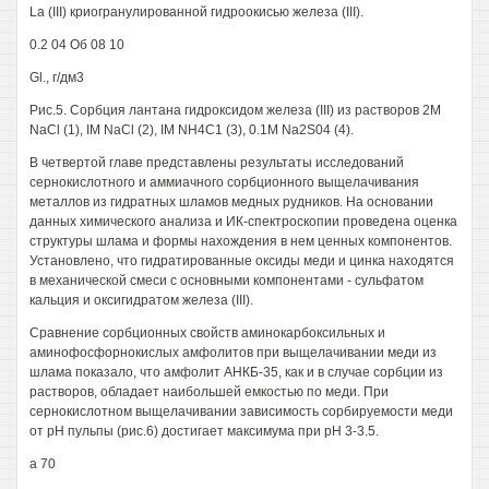
La (III) криогранулированной гидроокисью железа (III).
0.2 04 Об 08 10
Gl., г/дм3
Рис.5. Сорбция лантана гидроксидом железа (III) из растворов 2М
NaCl (1), IM NaCl (2), IM NH4C1 (3), 0.1M Na2S04 (4).
В четвертой главе представлены результаты исследований
сернокислотного и аммиачного сорбционного выщелачивания
металлов из гидратных шламов медных рудников. На основании
данных химического анализа и ИК-спектроскопии проведена оценка
структуры шлама и формы нахождения в нем ценных компонентов.
Установлено, что гидратированные оксиды меди и цинка находятся
в механической смеси с основными компонентами - сульфатом
кальция и оксигидратом железа (III).
Сравнение сорбционных свойств аминокарбоксильных и
аминофосфорнокислых амфолитов при выщелачивании меди из
шлама показало, что амфолит АНКБ-35, как и в случае сорбции из
растворов, обладает наибольшей емкостью по меди. При
сернокислотном выщелачивании зависимость сорбируемости меди
от рН пульпы (рис.6) достигает максимума при рН 3-3.5.
а 70