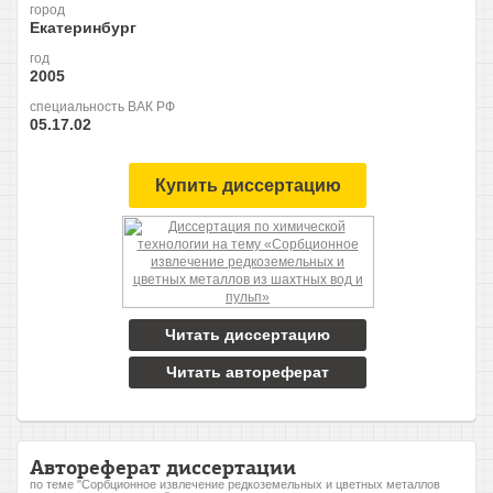
город
Екатеринбург
год
2005
специальность ВАК РФ
05.17.02
Купить диссертацию
Читать диссертацию
Читать автореферат
Автореферат диссертации
по теме "Сорбционное извлечение редкоземельных и цветных металлов