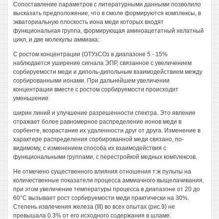
Сопоставление параметров с литературными данными позволило
высказать предположение, что в смоле формируются комплексы, в
экваториальную плоскость иона меди которых входят
функциональная группа, формирующая аминоацетатный хелатный
цикл, и две молекулы аммиака:
С ростом концентрации (ОТУзСОз в диапазоне 5 - 15%
наблюдается уширение сигнала ЭПР, связанное с увеличением
сорбируемости меди и диполь-дипольным взаимодействием между
сорбированными ионами. При дальнейшем увеличении
концентрации вместе с ростом сорбируемости происходит
уменьшение
ширин линий и улучшение разрешенности спектра. Это явление
отражает более равномерное распределение ионов меди в
сорбенте, возрастание их удаленности друг от друга. Изменение в
характере распределения сорбированной меди связано, по-
видимому, с изменением способа их взаимодействия с
функциональными группами, с перестройкой медных комплексов.
Не отмечено существенного влияния отношения т:ж пульпы на
количественные показатели процесса аммиачного выщелачивания,
при этом увеличение температуры процесса в диапазоне от 20 до
60°С вызывает рост сорбируемости меди практически на 30%.
Степень извлечения железа (III) во всех опытах (рис.9) не
превышала 0.3% от его исходного содержания в шламе.