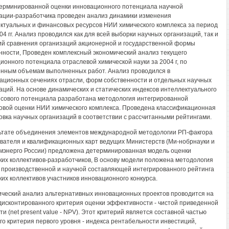
ерминированной оценки инновационного потенциала научной
ации-разработчика проведен анализ динамики изменения
ктуальных и финансовых ресурсов НИИ химического комплекса за период
04 гг. Анализ проводился как для всей выборки научных организаций, так и
ий сравнения организаций акционерной и государственной формы
нности, Проведен комплексный экономический анализ текущего
ионного потенциала отраслевой химической науки за 2004 г, по
нным объемам выполненных работ. Анализ проводился в
ционных сечениях отрасли, форм собственности и отдельных научных
аций. На основе динамических и статических индексов интеллектуального
сового потенциала разработана методология интегрированной
овой оценки НИИ химического комплекса. Проведена классификационная
овка научных организаций в соответствии с рассчитанными рейтингами.
ьтате объединения элементов международной методологии РП-факгора
вателя и квалификационных карт ведущих Министерств (Ми-нобрнауки и
энерго России) предложена детерминированная модель оценки
ких коллективов-разработчиков, В основу модели положена методология
 производственной и научной составляющей интегрированного рейтинга
ких коллективов участников инновационного конкурса.
ческий анализ альтернативных инновационных проектов проводится на
дисконтированного критерия оценки эффективности - чистой приведенной
и (net present value - NPV). Этот критерий является составной частью
го критерия первого уровня - индекса рентабельности инвестиций,