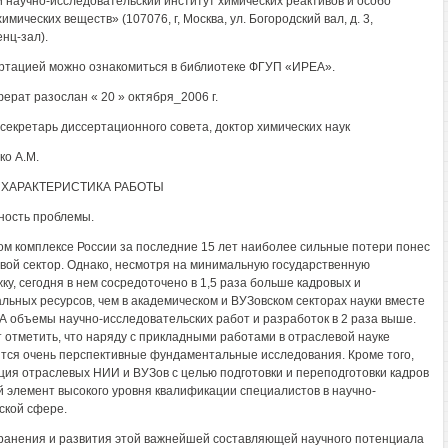
 научно-исследовательский институт химических реактивов и особо
имических веществ» (107076, г, Москва, ул. Богородский вал, д. 3,
нц-зал).
ртацией можно ознакомиться в библиотеке ФГУП «ИРЕА».
ерат разослан « 20 » октября_2006 г.
секретарь диссертационного совета, доктор химических наук
о А.М.
ХАРАКТЕРИСТИКА РАБОТЫ
ность проблемы.
ом комплексе России за последние 15 лет наиболее сильные потери понес
вой сектор. Однако, несмотря на минимальную государственную
ку, сегодня в нем сосредоточено в 1,5 раза больше кадровых и
льных ресурсов, чем в академическом и ВУЗовском секторах науки вместе
 А объемы научно-исследовательских работ и разработок в 2 раза выше.
 отметить, что наряду с прикладными работами в отраслевой науке
тся очень перспективные фундаментальные исследования. Кроме того,
ция отраслевых НИИ и ВУЗов с целью подготовки и переподготовки кадров
й элемент высокого уровня квалификации специалистов в научно-
ской сфере.
ранения и развития этой важнейшей составляющей научного потенциала