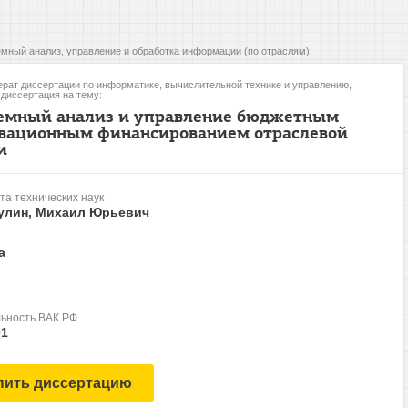
мный анализ, управление и обработка информации (по отраслям)
рат диссертации по информатике, вычислительной технике и управлению,
, диссертация на тему:
емный анализ и управление бюджетным
вационным финансированием отраслевой
и
та технических наук
улин, Михаил Юрьевич
а
ьность ВАК РФ
01
пить диссертацию