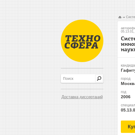
Систе
авторефе
05.13.01
Сист
инно
наук
кандида
Гафит
город
Москв
год
2006
Доставка диссертаций
специал
05.13.
Ку