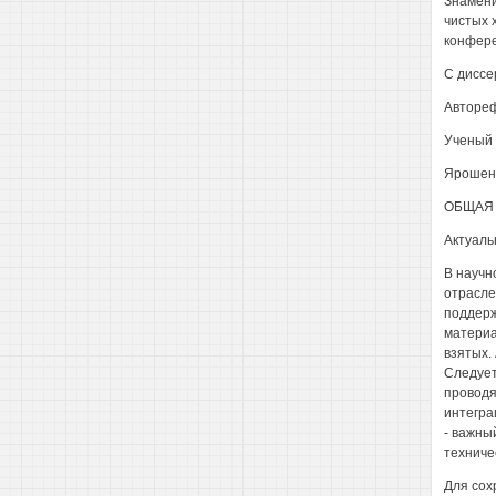
Знамени
чистых х
конфере
С диссе
Автореф
Ученый 
Ярошенк
ОБЩАЯ 
Актуаль
В научн
отрасле
поддерж
материа
взятых.
Следует
проводя
интегра
- важны
техниче
Для сох