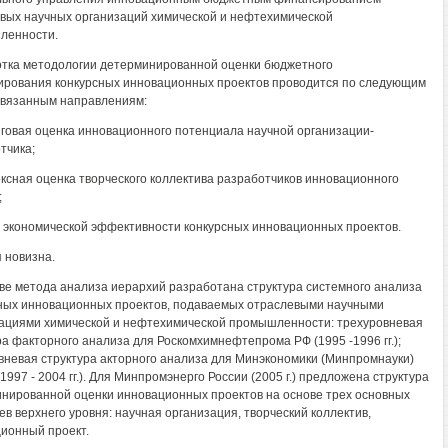
вых научных организаций химической и нефтехимической
ленности.
тка методологии детерминированной оценки бюджетного
рования конкурсных инновационных проектов проводится по следующим
вязанным направлениям:
нговая оценка инновационного потенциала научной организации-
тчика;
ексная оценка творческого коллектива разработчиков инновационного
;
а экономической эффективности конкурсных инновационных проектов.
 новизна.
ве метода анализа иерархий разработана структура системного анализа
ных инновационных проектов, подаваемых отраслевыми научными
ациями химической и нефтехимической промышленности: трехуровневая
ра факторного анализа для Роскомхимнефтепрома РФ (1995 -1996 гг.);
вневая структура акторного анализа для Минэкономики (Минпромнауки)
1997 - 2004 гг.). Для Минпромэнерго России (2005 г.) предложена структура
нированной оценки инновационных проектов на основе трех основных
ев верхнего уровня: научная организация, творческий коллектив,
ионный проект.