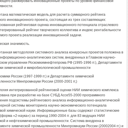
ющего ранжировать инновационные проекты по уровню финансовой
вности.
тана математическая модель для расчета суммарного рейтинга
ного инновационного проекта, состоящая из трех составляющих:
рованная рейтинговая оценка инновационного потенциала отраслевого
тегрированный рейтинг творческого коллектива и индекс рентабельности
мого проекта реализации инновационной задачи.
еская значимость.
танная методология системного анализа конкурсных проектов положена в
информационно-аналитических систем, внедренных в Главном научно-
ском управлении Роскомхимнефтепрома РФ (1995-1996 гг.), Департаменте
ки химической и микробиологической промышленности
омики России (1997-1999 гг.) и Департаменте химической
енности Минпромнауки России (2000-2001 гг,)
огия интегрированной рейтинговой оценки НИИ химического комплекса
ована при разработке на базе СУБД Ассе55-2000 программного
ения подсистемы рейтингового анализа информационно-аналитической
ерной системы мониторинга научно-экономического потенциала
вой химической науки. Информационные базы содержат статистические
(форма «2-наука») за период 1990-2004 гг. для 83 ведущих НИИ
кой и нефтехимической промышленности. Система внедрена в
менте химической промышленности Минпромнауки России (20002004 гг.) и