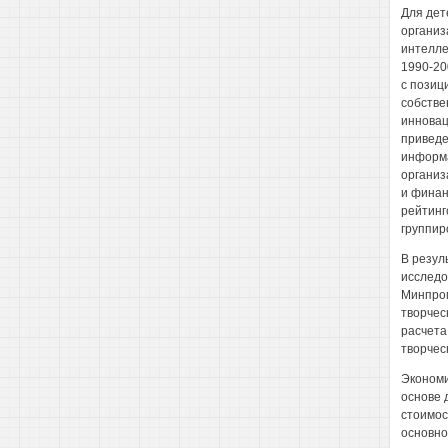
Для дет
организ
интелле
1990-20
с позиц
собстве
инновац
приведе
информа
организ
и финан
рейтинг
группир
В резул
исследо
Минпром
творчес
расчета
творчес
Экономи
основе 
стоимост
основно