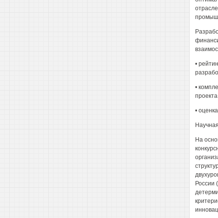
отрасле
промыш
Разрабо
финанси
взаимос
• рейти
разрабо
• компл
проекта
• оценк
Научная
На осно
конкурс
организ
структу
двухуро
России (
детерми
критери
инновац