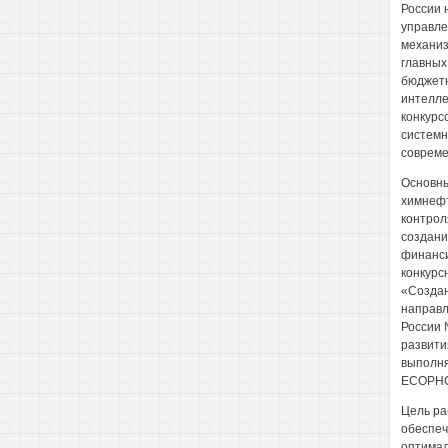
России 
управле
механиз
главных
бюджетн
интелле
конкурс
системн
совреме
Основны
химнефт
контрол
создани
финанси
конкурс
«Создан
направл
России 
развити
выполня
ЕСОРНО
Цель ра
обеспеч
оптима