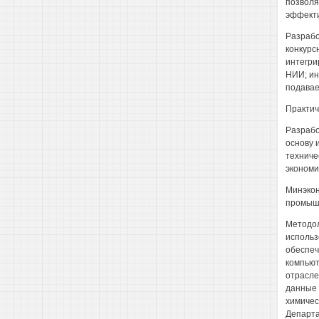
позволя
эффекти
Разрабо
конкурс
интегри
НИИ; ин
подавае
Практич
Разрабо
основу 
техниче
экономи
Минэкон
промышл
Методол
использ
обеспеч
компьют
отрасле
данные 
химичес
Департа