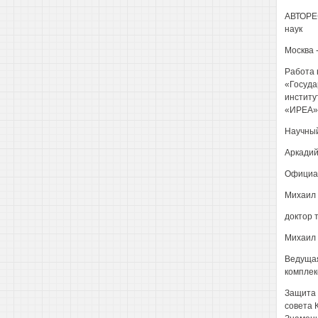
АВТОРЕФ
наук
Москва 
Работа 
«Госуда
институ
«ИРЕА»
Научный
Аркадий
Официал
Михаил 
доктор 
Михаил
Ведущая
комплек
Защита 
совета 