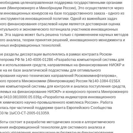
необходима целенаправленная поддержка государственными органами
ния (Минпромэнерго и Минобрнауки России), Это осуществляется через
м инновационных конкурсов на базе государственного заказа - одного из
 инструментов инновационной политики. Одной из важнейших задач
ого финансирования отраслевой науки является достоверная оценка
ктуального и экономического потенциала участников инновационных
ов. Эта задача может быть решена только с применением научных методов
ого анализа, теории принятия решений, инновационного менеджмента и
нных информационных технологий.
е разделы диссертации выполнялись в рамках контракта Роском-
епрома РФ № 140-4006-012В6 «Разработка компьютерной системы для
я и использования средств, направляемых на финансирование НИОКР и
е на ее базе аналитической подсистемы для оптимального
рования научно-технических направлений Роскомхимнефтепрома»,
ного проекта Минэкономики (Минпромнауки) России №140-1084-015БХ
ие компьютерной системы для контроля и анализа поступления средств,
яемых на финансирование НИОКР» и конкурсного проекта Минпромэнерго
№ 0410.0810000.05.039д «Разработка индикаторов инновационного
я химического научно-промышленного комплекса России». Работа
лась при частичной поддержке гранта Европейского Сообщества
З № 1ЫСО-СТ-2005-013359.
боты состоит в разработке методических основ и алгоритмического
ения информационной технологии для системного анализа и
льного управления инновационным бюджетным финансированием