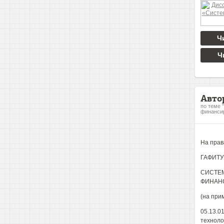
Ч
Ч
Авто
по теме 
финансир
На прав
ГАФИТУ
СИСТЕ
ФИНАН
(на при
05.13.0
техноло