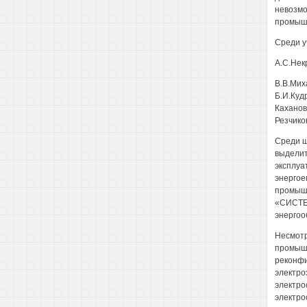
невозмо
промыш
Среди у
A.С.Нек
B.В.Мих
Б.И.Куд
Каханови
Резчиков
Среди ш
выделит
эксплуа
энергое
промышл
«СИСТЕЛ
энергоо
Несмотр
промышл
реконфи
электро
электро
электро