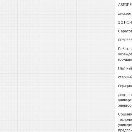
АВТОРЕ
диссерт
2 2 НОЯ
Саратов
005055
Работа 
учрежде
государ
Научный
старший
Официал
доктор 
универс
энергоо
Сошинов
техноло
универс
предпр