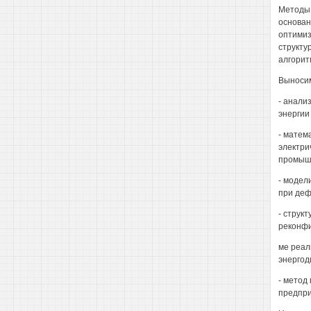
Методы 
основан
оптимиз
структу
алгорит
Выносим
- анали
энергии
- матем
электри
промыш
- модел
при деф
- струк
реконфи
ме реал
энергод
- метод
предпри