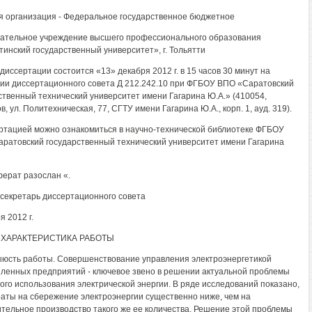
 организация - Федеральное государственное бюджетное
ательное учреждение высшего профессионального образования
тинский государственный университет», г. Тольятти
диссертации состоится «13» декабря 2012 г. в 15 часов 30 минут на
ии диссертационного совета Д 212.242.10 при ФГБОУ ВПО «Саратовский
ственный технический университет имени Гагарина Ю.А.» (410054,
в, ул. Политехническая, 77, СГТУ имени Гагарина Ю.А., корп. 1, ауд. 319).
ртацией можно ознакомиться в научно-технической библиотеке ФГБОУ
ратовский государственный технический университет имени Гагарина
ерат разослан «.
секретарь диссертационного совета
я 2012 г.
ХАРАКТЕРИСТИКА РАБОТЫ
юсть работы. Совершенствование управления электроэнергетикой
енных предприятий - ключевое звено в решении актуальной проблемы
ого использования электрической энергии. В ряде исследований показано,
раты на сбережение электроэнергии существенно ниже, чем на
тельное производство такого же ее количества. Решение этой проблемы