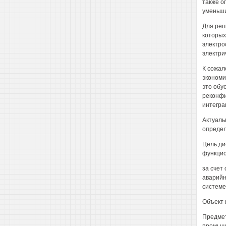
также о
уменьш
Для реш
которых
электро
электри
К сожал
экономи
это обу
реконфи
интегра
Актуаль
определ
Цель ди
функцио
за счет
аварийн
системе
Объект 
Предмет