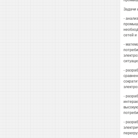
промыш
Задачи 
- анали
промышл
необход
сетей и
- матем
потреби
электро
ситуаци
- разра
сравнен
сократи
электро
- разра
интерак
высокую
потреби
- разра
электри
перегру