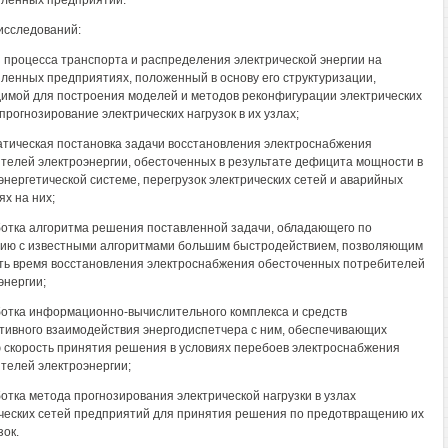
ленных предприятий.
исследований:
з процесса транспорта и распределения электрической энергии на
енных предприятиях, положенный в основу его структуризации,
имой для построения моделей и методов реконфигурации электрических
 прогнозирование электрических нагрузок в их узлах;
атическая постановка задачи восстановления электроснабжения
телей электроэнергии, обесточенных в результате дефицита мощности в
энергетической системе, перегрузок электрических сетей и аварийных
ях на них;
ботка алгоритма решения поставленной задачи, обладающего по
ию с известными алгоритмами большим быстродействием, позволяющим
ть время восстановления электроснабжения обесточенных потребителей
энергии;
ботка информационно-вычислительного комплекса и средств
тивного взаимодействия энергодиспетчера с ним, обеспечивающих
 скорость принятия решения в условиях перебоев электроснабжения
телей электроэнергии;
ботка метода прогнозирования электрической нагрузки в узлах
ческих сетей предприятий для принятия решения по предотвращению их
зок.