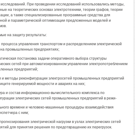
исследований. При проведении исследований использовались методы,
ные на теоретических основах электротехники, теории графов, теории
ации, а также специализированные программные средства для
рной и параметрической оптимизации предложенных моделей и
мов.
ые на защиту результаты:
з процесса управления транспортом и распределением электрической
 на промышленных предприятиях;
атическая постановка задачи оперативного выбора структуры
ческих сетей при автоматизированном управлении электропотреблением
ленных предприятий;
и и методы реконфигурации электросетей промышленных предприятий
иците генерируемой мощности и авариях на них;
тура и состав информационно-вычислительного комплекса по
гурации электрических сетей промышленных предприятий в режи-
ьного времени и человеко-машинные процедуры взаимодействия
испетчера с ним;
 прогнозирования электрической нагрузки в узлах электрических сетей
ятий для принятия решения по предотвращению их перегрузок.