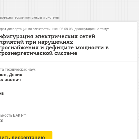
ротехнические комплексы и системы
рат диссертации по электротехнике, 05.09.03, диссертация на тему:
нфигурация электрических сетей
приятий при нарушениях
троснабжения и дефиците мощности в
троэнергетической системе
та технических наук
нов, Денис
славович
ов
ьность ВАК РФ
03
пить диссертацию