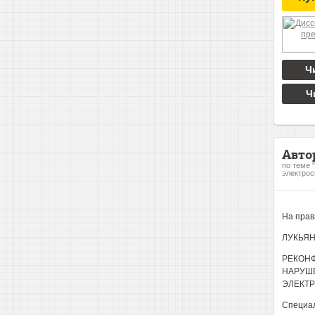
Ч
Ч
Авто
по теме 
электрос
На прав
ЛУКЬЯН
РЕКОНФ
НАРУШ
ЭЛЕКТ
Специал