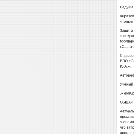
Ведущая
образов
«Тольят
Защита 
заседан
государ
г.Сарато
С диссе
ВПО «Са
Ю.А.».
Автореф
Ученый 
.» ноябр
ОБЩАЯ 
Аетуалы
промышл
экономн
что зат
дополни