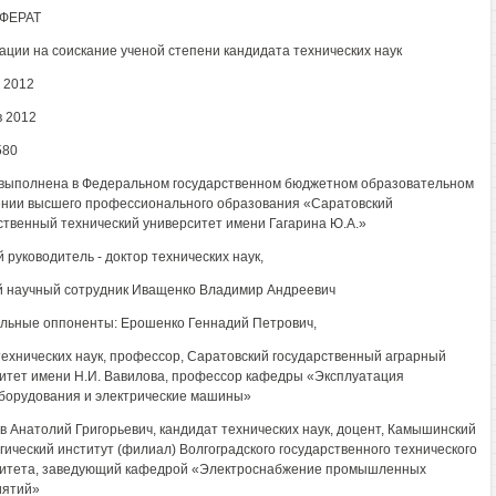
ФЕРАТ
ации на соискание ученой степени кандидата технических наук
 2012
 2012
580
выполнена в Федеральном государственном бюджетном образовательном
нии высшего профессионального образования «Саратовский
ственный технический университет имени Гагарина Ю.А.»
 руководитель - доктор технических наук,
 научный сотрудник Иващенко Владимир Андреевич
ьные оппоненты: Ерошенко Геннадий Петрович,
технических наук, профессор, Саратовский государственный аграрный
итет имени Н.И. Вавилова, профессор кафедры «Эксплуатация
борудования и электрические машины»
 Анатолий Григорьевич, кандидат технических наук, доцент, Камышинский
гический институт (филиал) Волгоградского государственного технического
итета, заведующий кафедрой «Электроснабжение промышленных
иятий»