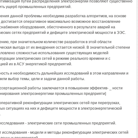
птимизация путей распределения электроэнергии позволяют существенно
ить ущерб промышленных предприятий.
ения данной проблемы необходима разработка алгоритмов, на основе
 достигается оперативное максимально возможное восстановление
снабжения оборудования, обесточенного в результате аварий на
ческих сетях предприятий и дефиците электрической мощности в ЭЭС.
ению, при значительном количестве разработок в этой области
ческая выгода от их внедрения остается низкой. В значительной степени
словлено сложностью использования существующих моделей
гурации электрических сетей в режиме реального времени и с
цией их в АСУ энергетикой предприятий.
ность и необходимость дальнейших исследований в этом направлении и
или выбор темы, цели и задачи данной работы.
ссертационной работы заключается в повышении эффектив- _ ности
нирования электроэнергетики промышленных предприяти]
 оперативной реконфигурации электрических сетей при перегрузках,
ых ситуациях на них и дефиците мощности в электроэнергетической
.
исследования - электрические сети промышленных предприятий.
 исследования - модели и методы реконфигурации электрических сетей