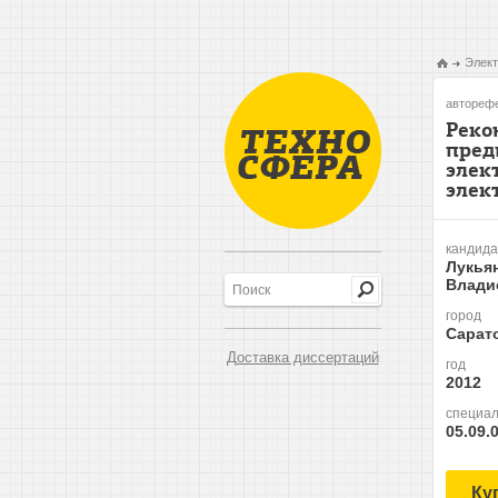
Элект
авторефе
Реко
пред
элек
элек
кандида
Лукья
Влади
город
Сарат
Доставка диссертаций
год
2012
специал
05.09.
Ку