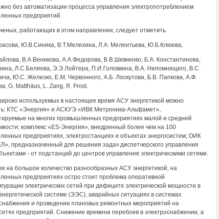
жно без автоматизации процесса управления электропотреблением
ленных предприятий.
ченых, работающих в этом направлении, следует отметить
расова, Ю.В.Синяка, В.Т.Мелехина, Л.А. Мелентьева, Ю.Б.Клюева,
айлова, В.А.Веникова, А.А.Федорова, В.В.Шевченко, Б.А. Константинова,
рина, Л.С.Беляева, Э.Э.Лойтера, П.И.Головкина, В.А. Непомнящего, B.C.
ча, Ю.С. Железко, Е.М. Червонного, А.Б. Лоскутова, Б.В. Папкова, А.Ф.
а, G. Matthäus, L. Zang, R. Frost.
ироко используемых в настоящее время АСУ энергетикой можно
ь: КТС «Энергия» и АСКУЭ «ИВК Метроника-Альфамет»,
тируемые на многих промышленных предприятиях малой и средней
мкости; комплекс «ES-Энергия», внедренный более чем на 100
енных предприятиях, электростанциях и объектах энергосистем; ОИК
», предназначенный для решения задач диспетчерского управления
бъектами - от подстанций до центров управления электрическими сетями.
я на большое количество разнообразных АСУ энергетикой, на
енных предприятиях остро стоит проблема оперативной
гурации электрических сетей при дефиците электрической мощности в
энергетической системе (ЭЭС), аварийных ситуациях в системах
снабжения и проведении плановых ремонтных мероприятий на
сетях предприятий. Снижение времени перебоев в электроснабжении, а