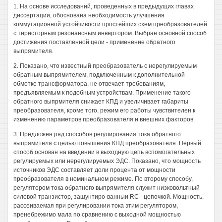
1. На основе исследований, проведенных в предыдущих главах
диссертации, обоснована необходимость улучшения
коммутационной устойчивости простейших схем преобразователей
с тиристорным резонансным инвертором. Выбран основной способ
достижения поставленной цели - применение обратного
выпрямителя.
2. Показано, что известный преобразователь с нерегулируемым
обратным выпрямителем, подключенным к дополнительной
обмотке трансформатора, не отвечает требованиям,
предъявляемым к подобным устройствам. Применение такого
обратного выпрмителя снижает КПД и увеличивает габариты
преобразователя, кроме того, режим его работы чувствителен к
изменению параметров преобразователя и внешних факторов.
3. Предложен ряд способов регулирования тока обратного
выпрямителя с целью повышения КПД преобразователя. Первый
способ основан на введении в выходную цепь вспомогательных
регулируемых или нерегулируемых ЭДС. Показано, что мощность
источников ЭДС составляет доли процента от мощности
преобразователя в номинальном режиме. По второму способу,
регулятором тока обратного выпрямителя служит низковольтный
силовой транзистор, зашунтиро-ванныи RC - цепочкой. Мощность,
рассеиваемая при регулировании тока этим регулятором,
пренебрежимо мала по сравнению с выходной мощностью