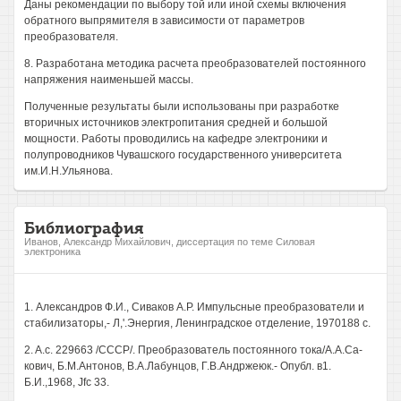
Даны рекомендации по выбору той или иной схемы включения
обратного выпрямителя в зависимости от параметров
преобразователя.
8. Разработана методика расчета преобразователей постоянного
напряжения наименьшей массы.
Полученные результаты были использованы при разработке
вторичных источников электропитания средней и большой
мощности. Работы проводились на кафедре электроники и
полупроводников Чувашского государственного университета
им.И.Н.Ульянова.
Библиография
Иванов, Александр Михайлович, диссертация по теме Силовая
электроника
1. Александров Ф.И., Сиваков А.Р. Импульсные преобразователи и
стабилизаторы,- Л,'.Энергия, Ленинградское отделение, 1970188 с.
2. A.c. 229663 /СССР/. Преобразователь постоянного тока/А.А.Са-
кович, Б.М.Антонов, В.А.Лабунцов, Г.В.Андржеюк.- Опубл. в1.
Б.И.,1968, Jfc 33.