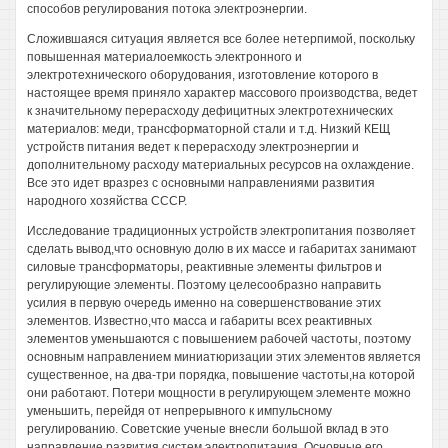
способов регулирования потока электроэнергии.
Сложившаяся ситуация является все более нетерпимой, поскольку
повышенная материалоемкость электронного и
электротехнического оборудования, изготовление которого в
настоящее время приняло характер массового производства, ведет
к значительному перерасходу дефицитных электротехнических
материалов: меди, трансформаторной стали и т.д. Низкий КЕЩ
устройств питания ведет к перерасходу электроэнергии и
дополнительному расходу материальных ресурсов на охлаждение.
Все это идет вразрез с основными направлениями развития
народного хозяйства СССР.
Исследование традиционных устройств электропитания позволяет
сделать вывод,что основную долю в их массе и габаритах занимают
силовые трансформаторы, реактивные элементы фильтров и
регулирующие элементы. Поэтому целесообразно направить
усилия в первую очередь именно на совершенствование этих
элементов. Известно,что масса и габариты всех реактивных
элементов уменьшаются с повышением рабочей частоты, поэтому
основным направлением миниатюризации этих элементов является
существенное, на два-три порядка, повышение частоты,на которой
они работают. Потери мощности в регулирующем элементе можно
уменьшить, перейдя от непрерывного к импульсному
регулированию. Советские ученые внесли большой вклад в это
направление развития систем электропитания. Основные его