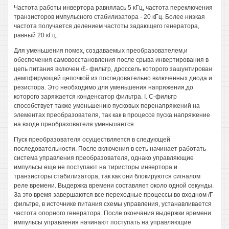
Частота работы инвертора равнялась 5 кГц, частота переключения
транзисторов импульсного стабилизатора - 20 кГц. Более низкая
частота получается делением частоты задающего генератора,
равный 20 кГц.
Для уменьшения помех, создаваемых преобразователем,и
обеспечения самовосстановления после срыва инвертирования в
цепь питания включен /£- фильтр, дроссель которого зашунтирован
демпфирующей цепочкой из последовательно включенных диода и
резистора. Это необходимо для уменьшения напряжения,до
которого заряжается конденсатор фильтра. I. С-фильтр
способствует также уменьшению пусковых перенапряжений на
элементах преобразователя, так как в процессе пуска напряжение
на входе преобразователя уменьшается.
Пуск преобразователя осуществляется в следующей
последовательности. После включения в сеть начинает работать
система управления преобразователя, однако управляющие
импульсы еще не поступают на тиристоры инвертора и
транзисторы стабилизатора, так как они блокируются сигналом
реле времени. Выдержка времени составляет около одной секунды.
За это время завершаются все переходные процессы во входном /Г-
фильтре, в источнике питания схемы управления, устанавливается
частота опорного генератора. После окончания выдержки времени
импульсы управления начинают поступать на управляющие