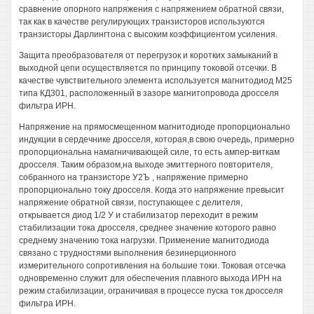
сравнение опорного напряжения с напряжением обратной связи,
так как в качестве регулирующих транзисторов используются
транзисторы Дарлингтона с высоким коэффициентом усиления.
Защита преобразователя от перегрузок и коротких замыканий в
выходной цепи осуществляется по принципу токовой отсечки. В
качестве чувствительного элемента используется магнитодиод М25
типа КД301, расположенный в зазоре магнитопровода дросселя
фильтра ИРН.
Напряжение на прямосмещенном магнитодиоде пропорционально
индукции в сердечнике дросселя, которая,в свою очередь, примерно
пропорциональна намагничивающей силе, то есть ампер-виткам
дросселя. Таким образом,на выходе эмиттерного повторителя,
собранного на транзисторе У2Ъ , напряжение примерно
пропорционально току дросселя. Когда это напряжение превысит
напряжение обратной связи, поступающее с делителя,
открывается диод 1/2 У и стабилизатор переходит в режим
стабилизации тока дросселя, среднее значение которого равно
среднему значению тока нагрузки. Применение магнитодиода
связано с трудностями выполнения безинерционного
измерительного сопротивления на большие токи. Токовая отсечка
одновременно служит для обеспечения плавного выхода ИРН на
режим стабилизации, ограничивая в процессе пуска ток дросселя
фильтра ИРН.