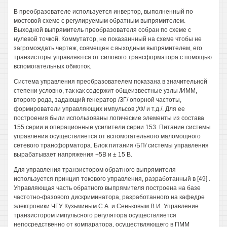
В преобразователе используется инвертор, выполненный по
мостовой схеме с регулируемым обратным выпрямителем.
Выходной выпрямитель преобразователя собран по схеме с
нулевой точкой. Коммутатор, не показаннный на схеме чтобы не
загромождать чертеж, совмещен с выходным выпрямителем, его
транзисторы управляются от силового трансформатора с помощью
вспомогательных обмоток.
Система управления преобразователем показана в значительной
степени условно, так как содержит общеизвестные узлы /ИММ,
второго рода, задающий генератор /ЗГ/ опорной частоты,
формирователи управляющих импульсов ;/Ф/ и т.д./. Для ее
построения были использованы логические элементы из состава
155 серии и операционные усилители серии 153. Питание системы
управления осуществляется от вспомогательного маломощного
сетевого трансформатора. Блок питания /БП/ системы управления
вырабатывает напряжения +5В и ± 15 В.
Для управления транзистором обратного выпрямителя
используется принцип токового управления, разработанный в [49] .
Управляющая часть обратного выпрямителя построена на базе
частотно-фазового дискриминатора, разработанного на кафедре
электроники ЧГУ Кузьминым С.А. и Сеньковым В.И. Управление
транзистором импульсного регулятора осуществляется
непосредственно от компаратора, осуществляющего в ПММ