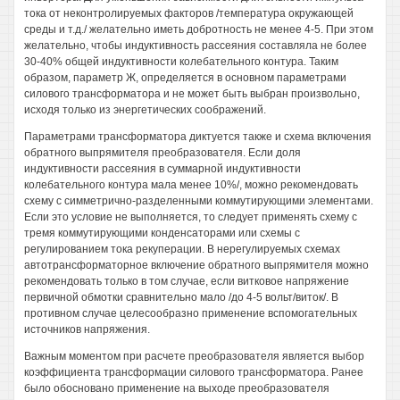
тока от неконтролируемых факторов /температура окружающей
среды и т.д./ желательно иметь добротность не менее 4-5. При этом
желательно, чтобы индуктивность рассеяния составляла не более
30-40% общей индуктивности колебательного контура. Таким
образом, параметр Ж, определяется в основном параметрами
силового трансформатора и не может быть выбран произвольно,
исходя только из энергетических соображений.
Параметрами трансформатора диктуется также и схема включения
обратного выпрямителя преобразователя. Если доля
индуктивности рассеяния в суммарной индуктивности
колебательного контура мала менее 10%/, можно рекомендовать
схему с симметрично-разделенными коммутирующими элементами.
Если это условие не выполняется, то следует применять схему с
тремя коммутирующими конденсаторами или схемы с
регулированием тока рекуперации. В нерегулируемых схемах
автотрансформаторное включение обратного выпрямителя можно
рекомендовать только в том случае, если витковое напряжение
первичной обмотки сравнительно мало /до 4-5 вольт/виток/. В
противном случае целесообразно применение вспомогательных
источников напряжения.
Важным моментом при расчете преобразователя является выбор
коэффициента трансформации силового трансформатора. Ранее
было обосновано применение на выходе преобразователя