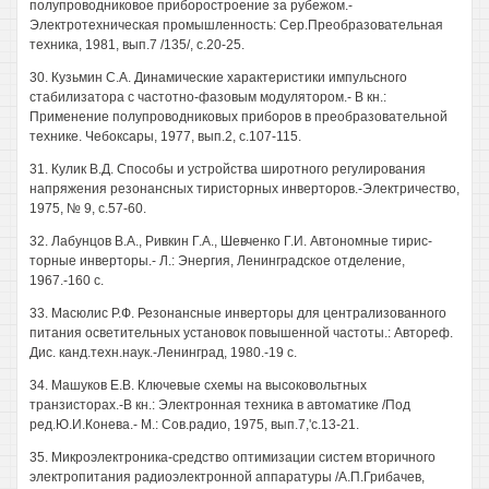
полупроводниковое приборостроение за рубежом.-
Электротехническая промышленность: Сер.Преобразовательная
техника, 1981, вып.7 /135/, с.20-25.
30. Кузьмин С.А. Динамические характеристики импульсного
стабилизатора с частотно-фазовым модулятором.- В кн.:
Применение полупроводниковых приборов в преобразовательной
технике. Чебоксары, 1977, вып.2, с.107-115.
31. Кулик В.Д. Способы и устройства широтного регулирования
напряжения резонансных тиристорных инверторов.-Электричество,
1975, № 9, с.57-60.
32. Лабунцов В.А., Ривкин Г.А., Шевченко Г.И. Автономные тирис-
торные инверторы.- Л.: Энергия, Ленинградское отделение,
1967.-160 с.
33. Масюлис Р.Ф. Резонансные инверторы для централизованного
питания осветительных установок повышенной частоты.: Автореф.
Дис. канд.техн.наук.-Ленинград, 1980.-19 с.
34. Машуков Е.В. Ключевые схемы на высоковольтных
транзисторах.-В кн.: Электронная техника в автоматике /Под
ред.Ю.И.Конева.- М.: Сов.радио, 1975, вып.7,'с.13-21.
35. Микроэлектроника-средство оптимизации систем вторичного
электропитания радиоэлектронной аппаратуры /А.П.Грибачев,