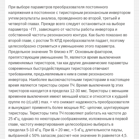
При выборе параметров преобразователя постоянного
напряжения в постоянное с тиристорным резонансным инвертором
учтем результаты анализа, проведенного во второй, третьей и
четвертой главах. Прежде всего следует остановиться на выборе
параметра ~ГП , зависящего от частоты работы инвертора и
собственной частоты резонансного контура. Как было показано во
второй главе, с ростом Тп КПД преобразователя падает, поэтому
целесообразно стремиться к уменьшению этого параметра.
Предельное значение Тп близко к Я". Основным фактором,
препятствующим уменьшению Тп, является время выключения
применяемых тиристоров, так как другие динамические параметры
современных быстродействующих тиристоров отвечают
требованиям, предъявляемым к ним в схеме резонансного
инвертора. Наиболее высокочастотными тиристорами в настоящее
время являются тиристоры серии ТЧ. Время выключения tg этих
тиристоров находится в пределах 12-30 мкс. Тиристоры с меньшим
временем выключения имеют меньший класс и относятся к худшей
группе по (cLu/dt ) max. > что снижает надежность преобразователя
и вынуждает применять более мощные RC- цепочки, шунтирующие
тиристоры. Тиристоры типа ТЧ позволяют работать на частоте до
25 кГц, однако по некоторым соображениям, изложенным в первой
главе, частоту инвертирования целесообразно выбирать в
пределах 5-10 кГц. При t& = 20 мкс, = 5 кГц, длительности паузы,
выбранной с 50% запасом, рассчет-ное значение In равняется 4,5.