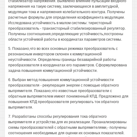
стабилизатор напряжения. Выявлено влияние пульсаций входного
напряжения на такую систему, заключающееся в амплитудной,
модуляции тока и напряжения колебательного контура. Получены
расчетные формулы для определения коэффициента модуляции.
Исследована устойчивость в малом системы: тиристорный
преобразователь - транзисторный стабилизированный регулятор.
Получены соотношения,определяющие устойчивость,построены
области устойчивой работы в координатах параметров системы.
5. Показано,что во всех основных режимах преобразователь с
резонансным инвертором склонен к коммутационной
неустойчивости. Определены границы безаварийной работы
преобразователя в координатах его параметров. Сформулирована
задача повышения коммутационной устойчивости.
6. Выбран метод повышения коммутационной устойчивости
преобразователя - рекуперация энергии с помощью обратного
выпрямителя. Показано,что известные преобразователи с
обратным выпрямителем имеют пониженный КПД. Предложено для
повышения КПД преобразователя регулировать ток обратного
выпрямителя.
7. Разработаны способы регулирования тока обратного
выпрямителя и устройства для их реализации. Проанализированы
схемы преобразователей с обратными выпрямителями,- получены
соотношения необходимые для оценки их основных показателей.