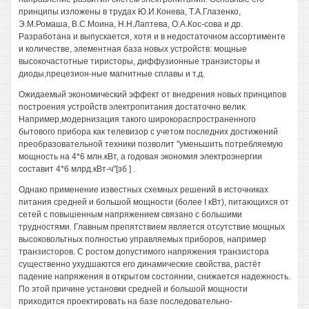
принципы изложены в трудах Ю.И.Конева, Т.А.Глазенко,
Э.М.Ромаша, В.С.Моина, Н.Н.Лаптева, О.А.Кос-сова и др.
Разработана и выпускается, хотя и в недостаточном ассортименте
и количестве, элементная база новых устройств: мощные
высокочастотные тиристоры, диффузионные транзисторы и
диоды,прецезион-ные магнитные сплавы и т.д.
Ожидаемый экономический эффект от внедрения новых принципов
построения устройств электропитания достаточно велик.
Например,модернизация такого широкораспространенного
бытового прибора как телевизор с учетом последних достижений
преобразовательной техники позволит "уменьшить потребляемую
мощность на 4*6 млн.кВт, а годовая экономия электроэнергии
составит 4*6 млрд.кВт-ч"[зб ] .
Однако применение известных схемных решений в источниках
питания средней и большой мощности (более I кВт), питающихся от
сетей с повышенным напряжением связано с большими
трудностями. Главным препятствием является отсутствие мощных
высоковольтных полностью управляемых приборов, например
транзисторов. С ростом допустимого напряжения транзистора
существенно ухудшаются его динамические свойства, растёт
падение напряжения в открытом состоянии, снижается надежность.
По этой причине установки средней и большой мощности
приходится проектировать на базе последовательно-