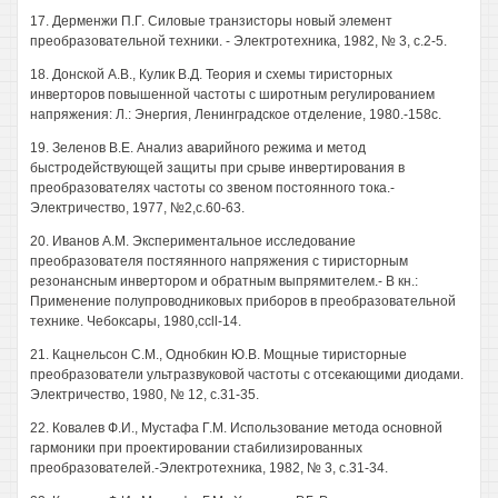
17. Дерменжи П.Г. Силовые транзисторы новый элемент
преобразовательной техники. - Электротехника, 1982, № 3, с.2-5.
18. Донской A.B., Кулик В.Д. Теория и схемы тиристорных
инверторов повышенной частоты с широтным регулированием
напряжения: Л.: Энергия, Ленинградское отделение, 1980.-158с.
19. Зеленов В.Е. Анализ аварийного режима и метод
быстродействующей защиты при срыве инвертирования в
преобразователях частоты со звеном постоянного тока.-
Электричество, 1977, №2,с.60-63.
20. Иванов A.M. Экспериментальное исследование
преобразователя постяянного напряжения с тиристорным
резонансным инвертором и обратным выпрямителем.- В кн.:
Применение полупроводниковых приборов в преобразовательной
технике. Чебоксары, 1980,ccll-14.
21. Кацнельсон С.М., Однобкин Ю.В. Мощные тиристорные
преобразователи ультразвуковой частоты с отсекающими диодами.
Электричество, 1980, № 12, с.31-35.
22. Ковалев Ф.И., Мустафа Г.М. Использование метода основной
гармоники при проектировании стабилизированных
преобразователей.-Электротехника, 1982, № 3, с.31-34.