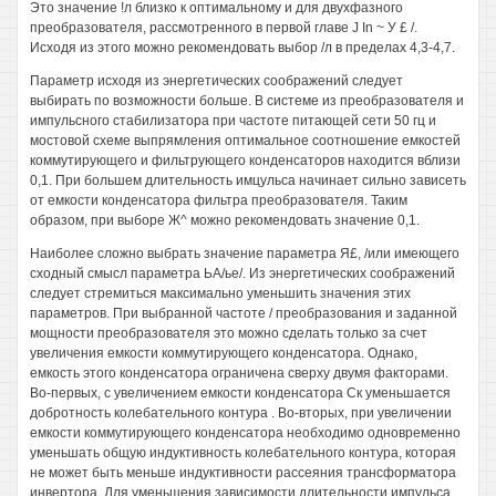
Это значение !л близко к оптимальному и для двухфазного
преобразователя, рассмотренного в первой главе J In ~ У £ /.
Исходя из этого можно рекомендовать выбор /л в пределах 4,3-4,7.
Параметр исходя из энергетических соображений следует
выбирать по возможности больше. В системе из преобразователя и
импульсного стабилизатора при частоте питающей сети 50 гц и
мостовой схеме выпрямления оптимальное соотношение емкостей
коммутирующего и фильтрующего конденсаторов находится вблизи
0,1. При большем длительность имцульса начинает сильно зависеть
от емкости конденсатора фильтра преобразователя. Таким
образом, при выборе Ж^ можно рекомендовать значение 0,1.
Наиболее сложно выбрать значение параметра Я£, /или имеющего
сходный смысл параметра ЬА/ье/. Из энергетических соображений
следует стремиться максимально уменьшить значения этих
параметров. При выбранной частоте / преобразования и заданной
мощности преобразователя это можно сделать только за счет
увеличения емкости коммутирующего конденсатора. Однако,
емкость этого конденсатора ограничена сверху двумя факторами.
Во-первых, с увеличением емкости конденсатора Ск уменьшается
добротность колебательного контура . Во-вторых, при увеличении
емкости коммутирующего конденсатора необходимо одновременно
уменьшать общую индуктивность колебательного контура, которая
не может быть меньше индуктивности рассеяния трансформатора
инвертора. Для уменьшения зависимости длительности импульса