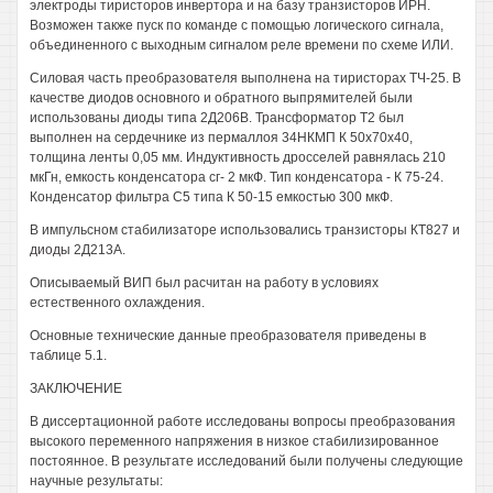
электроды тиристоров инвертора и на базу транзисторов ИРН.
Возможен также пуск по команде с помощью логического сигнала,
объединенного с выходным сигналом реле времени по схеме ИЛИ.
Силовая часть преобразователя выполнена на тиристорах ТЧ-25. В
качестве диодов основного и обратного выпрямителей были
использованы диоды типа 2Д206В. Трансформатор Т2 был
выполнен на сердечнике из пермаллоя 34НКМП К 50x70x40,
толщина ленты 0,05 мм. Индуктивность дросселей равнялась 210
мкГн, емкость конденсатора сг- 2 мкФ. Тип конденсатора - К 75-24.
Конденсатор фильтра С5 типа К 50-15 емкостью 300 мкФ.
В импульсном стабилизаторе использовались транзисторы КТ827 и
диоды 2Д213А.
Описываемый ВИП был расчитан на работу в условиях
естественного охлаждения.
Основные технические данные преобразователя приведены в
таблице 5.1.
ЗАКЛЮЧЕНИЕ
В диссертационной работе исследованы вопросы преобразования
высокого переменного напряжения в низкое стабилизированное
постоянное. В результате исследований были получены следующие
научные результаты: