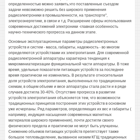
определенностью можно заявить,что поставленные съездом
задачи невозможно решить без широкого применения
радиоэлектроники в промышленности, на транспорте",
электроэнергетике, в связи и т.д. Расширение сферы использования
современных достижений электроники -главная особенность
научно-технического прогресса на данном этапе.
Основные эксплуатационные параметры радиоэлектронных
устройств и систем - масса, габариты, надежность - во многом
определяются устройствами их электропитания. Для современной
радиоэлектронной аппаратуры характерна тенденция к
микроминиатюризации функциональной части аппаратуры. В тоже
время, удельные показатели питающих устройств за последнее
время практически не изменились. В результате относительная
доля устройств электропитания, выполненных по традиционным
схемам, в общем объеме и весе аппаратуры стала расти и в ряде
случаев достигла 30-40%. Отсутствие прогресса в развитии
устройств электропитания объясняется тем, что возможности
традиционных принципов построения этих устройств в основном
уже исчерпаны. Ряд параметров, определяющих их вес и габариты (
например, индукция насыщения современных магнитных
материалов широкого применения), почти достигли своего
физического предела и практически не могут быть улучшены.
Снижению объемов питающих устройств препятствует также
большое тепловыделение, вызванное низким КГЩ традиционных