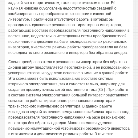
задачей как в теоретическом, так и в практическом плане. Её
научная новизна обусловлена недостаточностью сведений о
комбинированных преобразователях энергии в известной
литературе. Практически отсутствуют работы в которых бы
проводилось сравнение резонансных тиристорных инверторов,
работающих в составе преобразователя постоянного напряжения в
постоянное, недостаточно исследованы схемы преобразователей
постоянного напряжения на базе последовательных резонансных
инверторов, в частности режимы работы преобразователя на базе
последовательного резонансного инвертора без обратных диодов.
Схема преобразователя с резонансным инвертором без обратных
диодов автору представляется перспективной, и ее исследованию и
усовершенствованию уделено основное внимание в данной работе.
Эта схема может быть использована как в составе системы
вторичного электропитания, так и самостоятельно, например для
создания промежуточных сетей постоянного тока [35 ] . При работе
в составе системы электропитания большой интерес представляет
совместная работа тиристорного резонансного инвертора и
транзисторного импульсного регулятора. В данной работе
исследован случай включения импульсного стабилизатора на выход
преобразователя постоянного напряжения на базе резонансного
инвертора без обратных диодов. Много внимания уделено
повышению коммутационной устойчивости резонансного инвертора
в статическом и динамическом режимах работы. В качестве