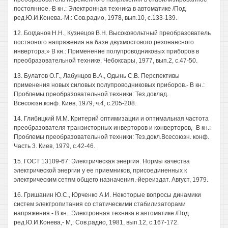
постоянное.-В кн.: Электронная техника в автоматике /Под
ред.Ю.И.Конева.-М.: Сов.радио, 1978, вып.10, с.133-139.
12. Богданов Н.Н., Кузнецов В.Н. Высоковольтный преобразователь
постяоного напряжения на базе двухмостового резонансного
инвертора.» В кн.: Применение полупроводниковых приборов в
преобразовательной технике. Чебоксары, 1977, вып.2, с.47-50.
13. Булатов О.Г., Лабунцов В.А., Одынь C.B. Перспективы
применения новых силовых полупроводниковых приборов.- В кн.:
Проблемы преобразовательной техники: Тез.доклад.
Всесоюзн.конф. Киев, 1979, ч.4, с.205-208.
14. Глибицкий М.М. Критерий оптимизации и оптимальная частота
преобразователя транзисторных инверторов и конверторов,- В кн.:
Проблемы преобразовательной техники: Тез.докл.Всесоюзн. конф.
Часть 3. Киев, 1979, с.42-46.
15. ГОСТ 13109-67. Электрическая энергия. Нормы качества
электрической энергии у ее приемников, присоединенных к
электрическим сетям общего назначения.-йереиздат. Август, 1979.
16. Гришанин Ю.С., Юрченко А.И. Некоторые вопросы динамики
систем электропитания со статическими стабилизаторами
напряжения.- В кн.: Электронная техника в автоматике /Под
ред.Ю.И.Конева,- М,: Сов.радио, 1981, вып.12, с.167-172.