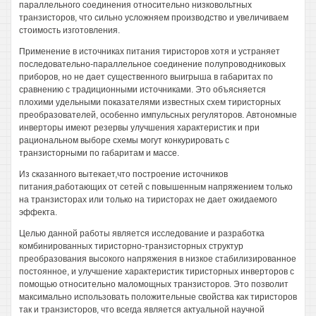
параллельного соединения относительно низковольтных
транзисторов, что сильно усложняем производство и увеличиваем
стоимость изготовления.
Применение в источниках питания тиристоров хотя и устраняет
последовательно-параллельное соединение полупроводниковых
приборов, но не дает существенного выигрыша в габаритах по
сравнению с традиционными источниками. Это объясняется
плохими удельными показателями известных схем тиристорных
преобразователей, особенно импульсных регуляторов. Автономные
инверторы имеют резервы улучшения характеристик и при
рациональном выборе схемы могут конкурировать с
транзисторными по габаритам и массе.
Из сказанного вытекает,что построение источников
питания,работающих от сетей с повышенным напряжением только
на транзисторах или только на тиристорах не дает ожидаемого
эффекта.
Целью данной работы является исследование и разработка
комбинированных тиристорно-транзисторных структур
преобразования высокого напряжения в низкое стабилизированное
постоянное, и улучшение характеристик тиристорных инверторов с
помощью относительно маломощных транзисторов. Это позволит
максимально использовать положительные свойства как тиристоров
так и транзисторов, что всегда является актуальной научной