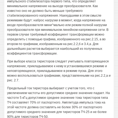
импульсного стабилизатора первого типа, что определяет
минимальное напряжение на выходе преобразователя. Как
известно оно не должно быть меньше требуемого
стабилизированного напряжения. Наихудшими в этом смысле
режимами будут: наброс нагрузки в момент, когда напряжение на
входе преобразователя мини^мально или режим полной нагрузки
преобразователя при минимальном линейном напряжении сети. В
первом случае требуемый коэффициент трансформации можно
определить с помощью графика, изображенного на рис.2.15, а во
втором по графикам, изображенным на рис.2.2,б и 3.4,а. Для
дальнейших расчетов выбирается наибольший из полученных
коэффициентов трансформации.
При выборе класса тиристоров следует учитывать повторяющееся
напряжение, прикладываемое к нему в установившемся режиме и
неповторяющееся, прикладываемое в режиме пуска. Для этого
можно воспользоваться графиками, представленными на рис.2.2,а и
рис. 2.7.
Предельный ток тиристора выбирают с учетом того, что с
увеличением частоты его допустимое среднее значение падает. На
частоте 5 кГц допустимое среднее значение тока тиристоров типа
ТЧ составляет 70% от паспортного. Амплитуда импульса тока на
этой частоте должна составлять не более 30% от паспортного
допустимого среднего значения для тиристоров ТЧ-25 и не более
90% для тиристоров ТЧ-50.