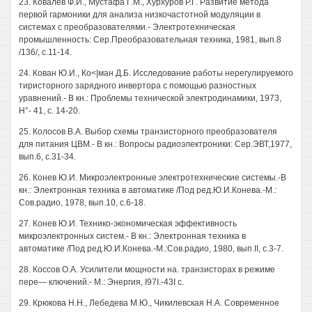
23. Ковалев Ф.И., Мустафа Г.М., Хурхуров Р.Г. Развитие метода
первой гармоники для анализа низкочастотной модуляции в
системах с преобразователями.- Электротехническая
промышленность: Сер.Преобразовательная техника, 1981, вып.8
/136/, с.11-14.
24. Кован Ю.И., Ко<|ман Д.Б. Исследование работы нерегулируемого
тиристорного зарядного инвертора с помощью разностных
уравнений.- В кн.: Проблемы технической электродинамики, 1973,
Н°- 41, с. 14-20.
25. Колосов В.А. Выбор схемы транзисторного преобразователя
для питания ЦВМ.- В кн.: Вопросы радиоэлектроники: Сер.ЭВТ,1977,
вып.6, с.31-34.
26. Конев Ю.И. Микроэлектронные электротехнические системы.-В
кн.: Электронная техника в автоматике /Под ред.Ю.И.Конева.-М.:
Сов.радио, 1978, вып.10, с.6-18.
27. Конев Ю.И. Технико-экономическая эффективность
микроэлектронных систем.- В кн.: Электронная техника в
автоматике /Под ред.Ю.И.Конева.-М.:Сов.радио, 1980, вып.II, с.3-7.
28. Коссов O.A. Усилители мощности на. транзисторах в режиме
пере— ключений.- М.: Энергия, I97I.-43I с.
29. Крюкова H.H., Лебедева М.Ю., Чикилевская H.A. Современное