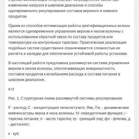
изменении нагрузок в широком диапазоне и способы
одновременного регулирования составов верхнего и нижнего
продуктов.
Одним из способов оптимизации работы ректификационных колонн
является одновременное управление верхом и низом колонны с
использованием обратной связи по составу продуктов или
температуре на контрольных тарелках. Практическая реализация
подобных систем существенно ограничивается сложностью их
расчёта и наладки для обеспечения устойчивой работы установки.
В настоящей работе предложена разомкнутая система управления
верхом и низом колонны, обеспечивающая инвариантность
составов продуктов к колебаниям расхода и состава питания в
широком диапазоне.
в сг
Рис. 1. Структурная схема разомкнутой системы регулирования
F - расход; С - концентрация легколетучего; Якв, /?и, - динамические
компенсаторы верха и низа колонны; IV- передаточная функция; / -
тарелка питания; п - число тарелок; гр - греющий пар; фл - флегма; д
- дистиллят;
к - куб.