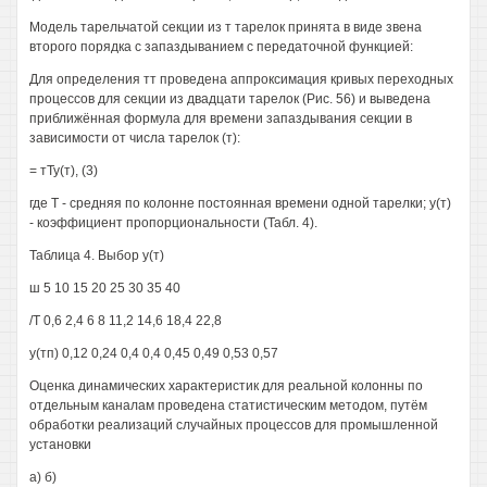
Модель тарельчатой секции из т тарелок принята в виде звена
второго порядка с запаздыванием с передаточной функцией:
Для определения тт проведена аппроксимация кривых переходных
процессов для секции из двадцати тарелок (Рис. 56) и выведена
приближённая формула для времени запаздывания секции в
зависимости от числа тарелок (т):
= тТу(т), (3)
где Т - средняя по колонне постоянная времени одной тарелки; у(т)
- коэффициент пропорциональности (Табл. 4).
Таблица 4. Выбор у(т)
ш 5 10 15 20 25 30 35 40
/Т 0,6 2,4 6 8 11,2 14,6 18,4 22,8
у(тп) 0,12 0,24 0,4 0,4 0,45 0,49 0,53 0,57
Оценка динамических характеристик для реальной колонны по
отдельным каналам проведена статистическим методом, путём
обработки реализаций случайных процессов для промышленной
установки
а) б)