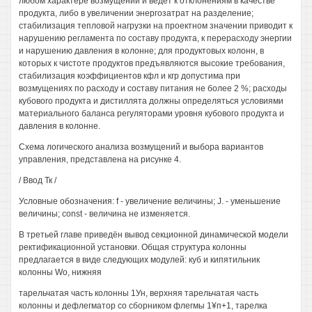
любом характере возмущений и ведёт к отклонениям в качестве
продукта, либо в увеличении энергозатрат на разделение;
стабилизация тепловой нагрузки на проектном значении приводит к
нарушению регламента по составу продукта, к перерасходу энергии
и нарушению давления в колонне; для продуктовых колонн, в
которых к чистоте продуктов предъявляются высокие требования,
стабилизация коэффициентов кфл и кгр допустима при
возмущениях по расходу и составу питания не более 2 %; расходы
кубового продукта и дистиллята должны определяться условиями
материального баланса регуляторами уровня кубового продукта и
давления в колонне.
Схема логического анализа возмущений и выбора вариантов
управления, представлена на рисунке 4.
/ Ввод Тк /
Условные обозначения: f - увеличение величины; J. - уменьшение
величины; const - величина не изменяется.
В третьей главе приведён вывод секционной динамической модели
ректификационной установки. Общая структура колонны
предлагается в виде следующих модулей: куб и кипятильник
колонны Wo, нижняя
тарельчатая часть колонны 1Ун, верхняя тарельчатая часть
колонны и дефлегматор со сборником флегмы 1¥п+1, тарелка