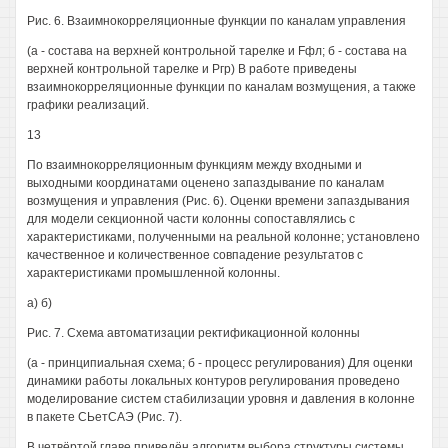
Рис. 6. Взаимнокорреляционные функции по каналам управления
(а - состава на верхней контрольной тарелке и Fфл; б - состава на
верхней контрольной тарелке и Ргр) В работе приведены
взаимнокорреляционные функции по каналам возмущения, а также
графики реализаций.
13
По взаимнокорреляционным функциям между входными и
выходными координатами оценено запаздывание по каналам
возмущения и управления (Рис. 6). Оценки времени запаздывания
для модели секционной части колонны сопоставлялись с
характеристиками, полученными на реальной колонне; установлено
качественное и количественное совпадение результатов с
характеристиками промышленной колонны.
а) б)
Рис. 7. Схема автоматизации ректификационной колонны
(а - принципиальная схема; б - процесс регулирования) Для оценки
динамики работы локальных контуров регулирования проведено
моделирование систем стабилизации уровня и давления в колонне
в пакете СЬетСАЭ (Рис. 7).
В четвёртой главе приведён алгоритм выбора структуры системы