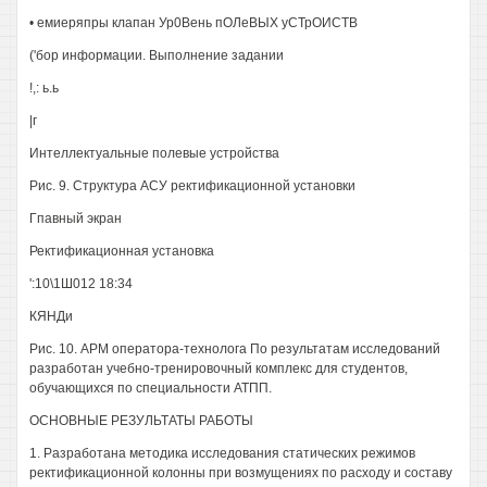
• емиеряпры клапан Ур0Вень пОЛеВЫХ уСТрОИСТВ
('бор информации. Выполнение задании
!,: ь.ь
|г
Интеллектуальные полевые устройства
Рис. 9. Структура АСУ ректификационной установки
Гпавный экран
Ректификационная установка
':10\1Ш012 18:34
КЯНДи
Рис. 10. АРМ оператора-технолога По результатам исследований
разработан учебно-тренировочный комплекс для студентов,
обучающихся по специальности АТПП.
ОСНОВНЫЕ РЕЗУЛЬТАТЫ РАБОТЫ
1. Разработана методика исследования статических режимов
ректификационной колонны при возмущениях по расходу и составу