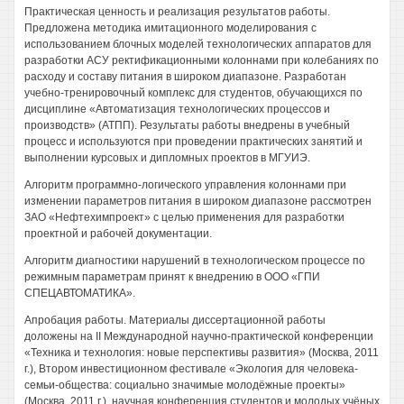
Практическая ценность и реализация результатов работы.
Предложена методика имитационного моделирования с
использованием блочных моделей технологических аппаратов для
разработки АСУ ректификационными колоннами при колебаниях по
расходу и составу питания в широком диапазоне. Разработан
учебно-тренировочный комплекс для студентов, обучающихся по
дисциплине «Автоматизация технологических процессов и
производств» (АТПП). Результаты работы внедрены в учебный
процесс и используются при проведении практических занятий и
выполнении курсовых и дипломных проектов в МГУИЭ.
Алгоритм программно-логического управления колоннами при
изменении параметров питания в широком диапазоне рассмотрен
ЗАО «Нефтехимпроект» с целью применения для разработки
проектной и рабочей документации.
Алгоритм диагностики нарушений в технологическом процессе по
режимным параметрам принят к внедрению в ООО «ГПИ
СПЕЦАВТОМАТИКА».
Апробация работы. Материалы диссертационной работы
доложены на II Международной научно-практической конференции
«Техника и технология: новые перспективы развития» (Москва, 2011
г.), Втором инвестиционном фестивале «Экология для человека-
семьи-общества: социально значимые молодёжные проекты»
(Москва, 2011 г.), научная конференция студентов и молодых учёных