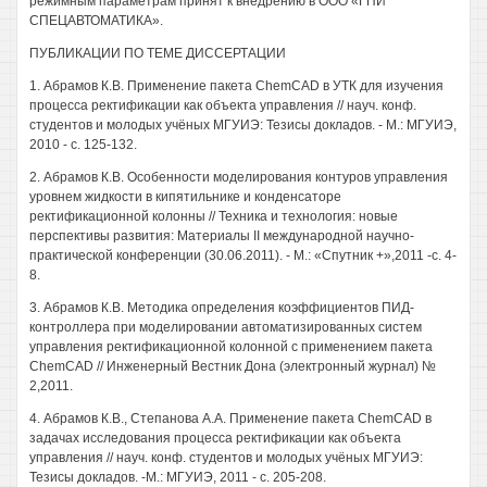
режимным параметрам принят к внедрению в ООО «ГПИ
СПЕЦАВТОМАТИКА».
ПУБЛИКАЦИИ ПО ТЕМЕ ДИССЕРТАЦИИ
1. Абрамов К.В. Применение пакета ChemCAD в УТК для изучения
процесса ректификации как объекта управления // науч. конф.
студентов и молодых учёных МГУИЭ: Тезисы докладов. - М.: МГУИЭ,
2010 - с. 125-132.
2. Абрамов К.В. Особенности моделирования контуров управления
уровнем жидкости в кипятильнике и конденсаторе
ректификационной колонны // Техника и технология: новые
перспективы развития: Материалы II международной научно-
практической конференции (30.06.2011). - М.: «Спутник +»,2011 -с. 4-
8.
3. Абрамов К.В. Методика определения коэффициентов ПИД-
контроллера при моделировании автоматизированных систем
управления ректификационной колонной с применением пакета
ChemCAD // Инженерный Вестник Дона (электронный журнал) №
2,2011.
4. Абрамов К.В., Степанова A.A. Применение пакета ChemCAD в
задачах исследования процесса ректификации как объекта
управления // науч. конф. студентов и молодых учёных МГУИЭ:
Тезисы докладов. -М.: МГУИЭ, 2011 - с. 205-208.