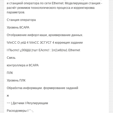
и станцией оператора по сети Ethernet. Моделирующая станция -
расчёт режимов технологического процесса и корректировка
параметров.
Станция оператора
Уровень 8САРА
Отображение иифорл каши, архивирование данных.
\VinCC О ¡еШ 4 \VinCC ЗСГУСГ 4 коррекция задании
I ПЬсгпс! ¿00ЩШ |тшт ЕАсгпс! : 1п(1и8(па1 Etheгnet
Связь
контроллера и 8САРА
ПЛК
Уровень ПЛК
Обработка информации. формирование заданий
ж
~~ | Датчики I Регулирующим
Расходомеры I ' ' -,