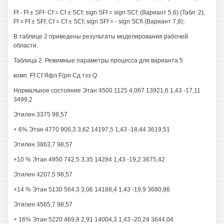
Ff - Ff ± SFf- Cf = Cf ± SCf; sign SFf = sign SCf; (Вариант 5,6) (Табл. 2);
Ff = Ff ± SFf; Cf = Cf ± SCf; sign SFf = - sign SCf\ (Вариант 7,8);
В таблице 2 приведены результаты моделирования рабочей
области.
Таблица 2. Режимные параметры процесса для варианта 5
комп. Ff Cf Яфл F(pn Сд тзз Q
Нормальное состояние Этан 4500 1125 4,067 13921,6 1,43 -17,11
3499,2
Этилен 3375 98,57
+ 6% Этан 4770 906,3 3,62 14197,5 1,43 -18,44 3619,51
Этилен 3863,7 98,57
+10 % Этан 4950 742,5 3,35 14284 1,43 -19,2 3675,42
Этилен 4207,5 98,57
+14 % Этан 5130 564,3 3,06 14188,4 1,43 -19,9 3680,86
Этилен 4565,7 98,57
+ 16% Этан 5220 469,8 2,91 14004,3 1,43 -20,24 3644,04