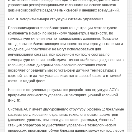
управления ректификационными колоннами на основе анализа
физических свойств разделяемых смесей и внешних возмущений.
Рис. 8. Алгоритм выбора структуры системы управления
Проанализирован способ контроля концентрации легколетучего
компонента в смеси по косвенному параметру, в частности, по
температуре кипения или по парциальному давлению. Показано
что: для смеси близкокипящих компонентов температуры кипения и
конденсации практически не могут использоваться для
регулирования состава; при косвенном контроле состава по
температуре кипения необходима точная стабилизация давления в
колонне; анализ диаграмм равновесного состояния смеси
позволяет определить место установки датчика температуры: в
верхней части датчик устанавливается в паровой фазе, а в нижней
части - в жидкой фазе.
На основе полученных результатов разработана структура АСУ и
программа логического управления ректификационной колонной
(Рис. 9).
Система АСУ имеет двухуровневую структуру: Уровень 1: локальные
системы регулирования отдельных технологических параметров
(давление, уровень, температура питания, расходы); Уровень 2:
станция оператора осуществляет управление технологическим
процессом, производит обмен блоками данных между контроллером