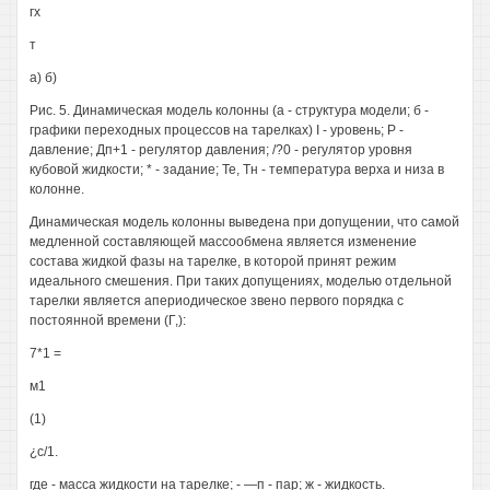
гх
т
а) б)
Рис. 5. Динамическая модель колонны (а - структура модели; б -
графики переходных процессов на тарелках) I - уровень; Р -
давление; Дп+1 - регулятор давления; /?0 - регулятор уровня
кубовой жидкости; * - задание; Те, Тн - температура верха и низа в
колонне.
Динамическая модель колонны выведена при допущении, что самой
медленной составляющей массообмена является изменение
состава жидкой фазы на тарелке, в которой принят режим
идеального смешения. При таких допущениях, моделью отдельной
тарелки является апериодическое звено первого порядка с
постоянной времени (Г,):
7*1 =
м1
(1)
¿с/1.
где - масса жидкости на тарелке; - —п - пар; ж - жидкость.