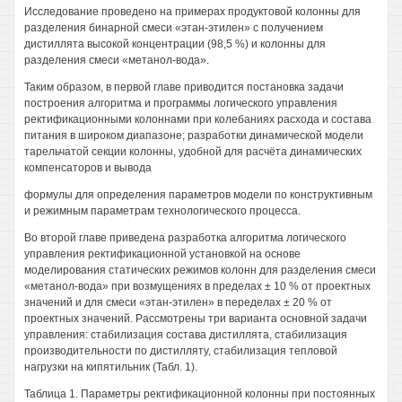
Исследование проведено на примерах продуктовой колонны для
разделения бинарной смеси «этан-этилен» с получением
дистиллята высокой концентрации (98,5 %) и колонны для
разделения смеси «метанол-вода».
Таким образом, в первой главе приводится постановка задачи
построения алгоритма и программы логического управления
ректификационными колоннами при колебаниях расхода и состава
питания в широком диапазоне; разработки динамической модели
тарельчатой секции колонны, удобной для расчёта динамических
компенсаторов и вывода
формулы для определения параметров модели по конструктивным
и режимным параметрам технологического процесса.
Во второй главе приведена разработка алгоритма логического
управления ректификационной установкой на основе
моделирования статических режимов колонн для разделения смеси
«метанол-вода» при возмущениях в пределах ± 10 % от проектных
значений и для смеси «этан-этилен» в переделах ± 20 % от
проектных значений. Рассмотрены три варианта основной задачи
управления: стабилизация состава дистиллята, стабилизация
производительности по дистилляту, стабилизация тепловой
нагрузки на кипятильник (Табл. 1).
Таблица 1. Параметры ректификационной колонны при постоянных