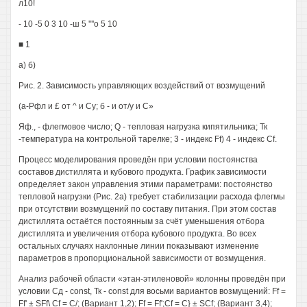
л10!
- 10 -5 0 3 10 -ш 5 '"'о 5 10
■ 1
а) б)
Рис. 2. Зависимость управляющих воздействий от возмущений
(а-Рфл и £ от ^ и Су; б - и от/у и С»
Яф., - флегмовое число; Q - тепловая нагрузка кипятильника; Тк
-температура на контрольной тарелке; 3 - индекс Ff) 4 - индекс Cf.
Процесс моделирования проведён при условии постоянства
составов дистиллята и кубового продукта. График зависимости
определяет закон управления этими параметрами: постоянство
тепловой нагрузки (Рис. 2а) требует стабилизации расхода флегмы
при отсутствии возмущений по составу питания. При этом состав
дистиллята остаётся постоянным за счёт уменьшения отбора
дистиллята и увеличения отбора кубового продукта. Во всех
остальных случаях наклонные линии показывают изменение
параметров в пропорциональной зависимости от возмущения.
Анализ рабочей области «этан-этиленовой» колонны проведён при
условии Сд - const, Тк - const для восьми вариантов возмущений: Ff =
Ff' ± SFf\ Cf = С/; (Вариант 1,2); Ff = Ff';Cf = С} ± SCf; (Вариант 3,4);