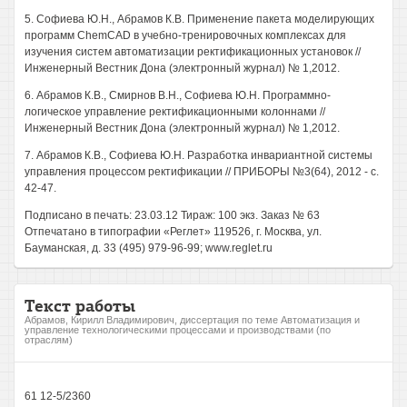
5. Софиева Ю.Н., Абрамов К.В. Применение пакета моделирующих
программ ChemCAD в учебно-тренировочных комплексах для
изучения систем автоматизации ректификационных установок //
Инженерный Вестник Дона (электронный журнал) № 1,2012.
6. Абрамов К.В., Смирнов В.Н., Софиева Ю.Н. Программно-
логическое управление ректификационными колоннами //
Инженерный Вестник Дона (электронный журнал) № 1,2012.
7. Абрамов К.В., Софиева Ю.Н. Разработка инвариантной системы
управления процессом ректификации // ПРИБОРЫ №3(64), 2012 - с.
42-47.
Подписано в печать: 23.03.12 Тираж: 100 экз. Заказ № 63
Отпечатано в типографии «Реглет» 119526, г. Москва, ул.
Бауманская, д. 33 (495) 979-96-99; www.reglet.ru
Текст работы
Абрамов, Кирилл Владимирович, диссертация по теме Автоматизация и
управление технологическими процессами и производствами (по
отраслям)
61 12-5/2360