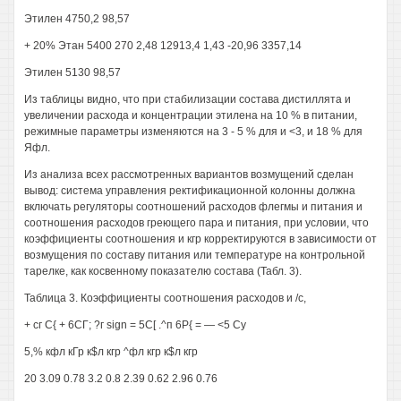
Этилен 4750,2 98,57
+ 20% Этан 5400 270 2,48 12913,4 1,43 -20,96 3357,14
Этилен 5130 98,57
Из таблицы видно, что при стабилизации состава дистиллята и
увеличении расхода и концентрации этилена на 10 % в питании,
режимные параметры изменяются на 3 - 5 % для и <3, и 18 % для
Яфл.
Из анализа всех рассмотренных вариантов возмущений сделан
вывод: система управления ректификационной колонны должна
включать регуляторы соотношений расходов флегмы и питания и
соотношения расходов греющего пара и питания, при условии, что
коэффициенты соотношения и кгр корректируются в зависимости от
возмущения по составу питания или температуре на контрольной
тарелке, как косвенному показателю состава (Табл. 3).
Таблица 3. Коэффициенты соотношения расходов и /с,
+ сг С{ + 6СГ; ?г sign = 5С[ .^п 6Р{ = — <5 Су
5,% кфл кГр к$л кгр ^фл кгр к$л кгр
20 3.09 0.78 3.2 0.8 2.39 0.62 2.96 0.76