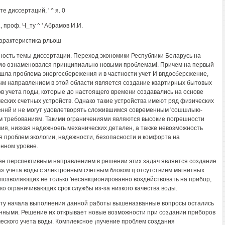
е диссертаций, ' ^ я. 0
., проф. Ч_ту ^ ' Абрамов И.И.
арактеристика рльош
ность темы диссертации. Переход экономики Республики Беларусь на
ю ознаменовался принципиально новыми проблемам!. Причем на первый
шла проблема энергосбережения и в частности учет И впдосберсжение,
м направлением в этой области является создание квартирных бытовых
в учета поды, которые до настоящего времени создавались на основе
еских счетных устройств. Однако такие устройства имеют ряд физических
еннй и не могут удовлетворять сложившимся современным 'сошшлыю-
 требованиям. Такими ограничениями являются высокие погрешности
ия, низкая надежноегь механических детален, а также невозможность
 проблем экологии, надежности, безопасности и комфорта на
нном уровне.
е перспективным направлением в решении этих задач является создание
» учета воды с электронным счетным блоком ц отсутствием магнитных
 позволяющих не только 'несанкционированно воздействовать на прибор,
зко ограничивающих срок службы из-за низкого качества воды.
ту начала выполнения данной работы вышеназванные вопросы остались
ными. Решение их открывает новые возможности при создании приборов
еского учета воды. Комплексное ¡пучение проблем создания