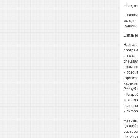
• Надеж
- прове
мсгодоп
(алюмин
Свпзь р
Названн
програм
аналого
специал
промышл
и освои
горячен
характе
Республ
«Разраб
техноло
освоени
«Инфор
Методы 
данной 
растров
результ