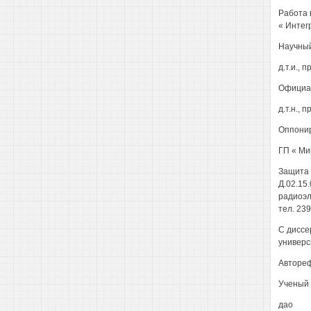
Работа 
« Интег
Научный
д.т.и., 
Официа
д.т.н., 
Оппонир
ГП « Ми
Защита 
Д.02.15
радиоэле
тел. 239
С диссе
универс
Авторефе
Ученый 
дао