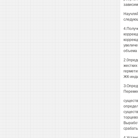
зависим
Научляй
следующ
4.Получ
коррекц
коррекц
увеличе
объема 
2.0пред
жестких
гермети
ЖК-инди
З.Опред
Перемен
существ
определ
существ
торцево
Выработ
срабаты
4.Устан