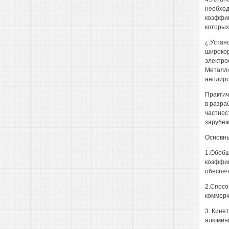
необход
коэффиц
которых
¿.Устан
широкор
электро
Металл»
анодиро
Практич
в разра
частнос
зарубеж
Основны
1.Обобщ
коэффиц
обеспеч
2.Спосо
коммерч
3. Кине
алюмини