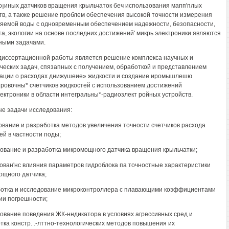
¡иных датчиков вращения крыльчаток беч использования мапп'плых
тв, а также решение проблем обеспечения высокой точности измерения
яемой воды с одновременным обеспечением надежности, безопасности,
а, экологии на основе последних достижений' микрь электроники являются
ными задачами.
диссертационной работы является решение комплекса научных и
ческих задач, спязапных с получением, обработкой и представлением
ции о расходах днижушеие» жидкости и создание иромышлешю
ровочны* счетчиков жидкостей с использованием достижений
ектроники в области интегральны*-радиозлект ройных устройств.
е задачи исследования:
дование и разработка методов увеличения точности счетчиков расхода
ей в частности поды;
дование и разработка микромощного датчика вращения крыльчатки;
едован'нс влияния параметров гидроблока па точностные характеристики
ощного датчика;
ботка и исследование микроконтроллера с плавающими коэффициентами
ии погрешности;
дование поведения ЖК-нндикатора в условиях агрессивных сред и
тка констр. .-лттно-технологических методов повышения их