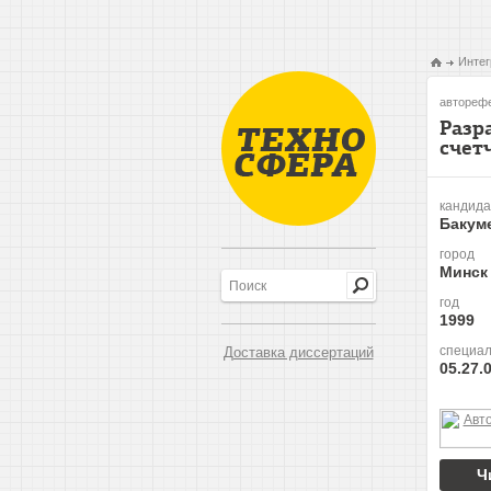
Интег
авторефе
Разр
счет
кандида
Бакум
город
Минск
год
1999
специал
Доставка диссертаций
05.27.
Ч