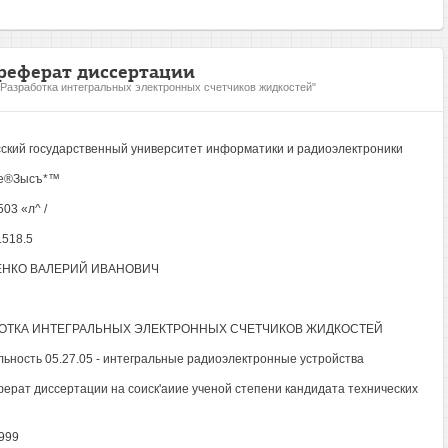
реферат диссертации
"Разработка интегральных электронных счетчиков жидкостей"
ский государственный университет информатики и радиоэлектроники
 е®Зысъ*™
2503 «л^ /
.518.5
ЕНКО ВАЛЕРИЙ ИВАНОВИЧ
ОТКА ИНТЕГРАЛЬНЫХ ЭЛЕКТРОННЫХ СЧЕТЧИКОВ ЖИДКОСТЕЙ
ьность 05.27.05 - интегральные радиоэлектронные устройства
ерат диссертации на соиск'аиие ученой степени кандидата технических
999