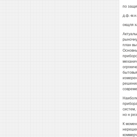
по защит
д.ф.-м.н
окщля х
Актуаль
рыночну
план вы
Основны
приборо
механич
огргиич
бытовым
измерен
решения
совреме
Наиболе
прибора
систем,
но н ре
К момен
нерешен
коммерч