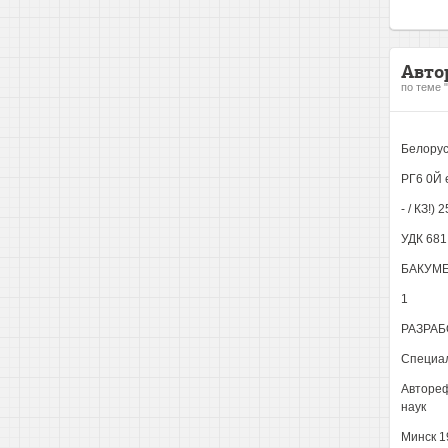
Авто
по теме 
Белорус
РГ6 0Й
- / КЗ!) 
УДК 681
БАКУМ
1
РАЗРАБ
Специал
Автореф
наук
Минск 1