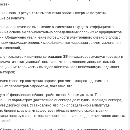
остей.
 иоиНзна. В результате выполнения работы впервые получены
ие результаты:
ено аналитическое выражение вычисления текущего коэффициента
ии на основе экспериментально определяемых опорных коэффициентов
ии. Обнаружено увеличение погрешности электронного счетного блока с
нием «размаха» опорных коэффициентов коррекции за счет уьсличения
вычислений;
елен характер и причины деградации ЖК-ннвдкаторов эксплуатируемых в
 климатических условия*, показано, что применение дополнительной
зации и металлических выводов обеспечивает необходимую надежность
каторов;
елен характер поведения параметров микромощното датчика от
ных параметров гидроблока, показано, что
ует с" фецеленная область работоспособности датчика. При
енных параметрах (расстояние ог сектора до катушки, площади сектора)
ует двойной счет. Установлено, что при определенной амплитуде
го биения крыльчагки существует область ложного срабатывания.
аны конструктивно-технологические ограничения для исключения ложных
ваний.
о1)лепо, чго для обеспечения высокой точности измерении расхода воды