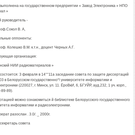
выполнена на государственном предприятии « Завод Электроника » НПО
рал »
 руководитель -
проф.Сокол В. А,
льные оппоненты:
проф. Колешко В.М. к.т.н., доцент Черных А.Г.
ующая организация:
нский НИИ радиоматериалов »
состоится: 3 февраля в 14°°11а заседании совета по защите диссертаций
.03 в Белорусском государственно*! университете информатики и
ктроники (220027, г. Минск, ул. 11. ЁроВкИ, 6, БГУЙР, ауд.232, 1 уч. корп.,
-89-89).
ртацией можно ознакомиться й библиотеке Белорусского государственного
итета информатики и радиоэлектроники.
рат разослан . 3.0/. _ 2000г.
секретарь совета