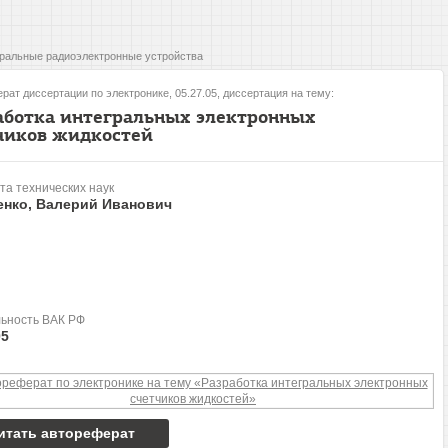
ральные радиоэлектронные устройства
рат диссертации по электронике, 05.27.05, диссертация на тему:
аботка интегральных электронных
чиков жидкостей
та технических наук
енко, Валерий Иванович
ьность ВАК РФ
05
итать автореферат