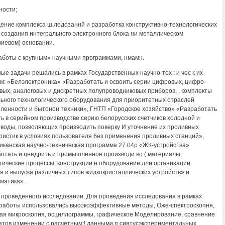
ности;
дение комплекса ш.ледозаннй и разработка конструктивно-технологических
 создания интегрального электронного блока ни металлическом
иевом) основании.
аботы с крупным» научными программами, нмамн.
ые задачи решались в рамках Государственных научно-тех : и чес к их
м: «Белэлектроника» «Разработать и освоить серии цифровых, цифро-
вых, аналоговых и дискретных полупроводниковых приборов, . комплекты
ьного технологического оборудования для приоритетных отраслей
енности и бытонон техники», ГНТП «Городское хозяйство» «Разработать
ть в серийном производстве серию белорусских счетчиков холодной и
 воды, позволяющих производить поверку И уточнение их проливных
ристик в условиях пользователя без применения проливных станций»,
иканская научно-техническая программа 27.04р «ЖК-устройсГва»
отать и цнедрить и промышленное производи во ( материалы,
гические процессы, конструкции н оборудование дли организации
я и выпуска различных типов жидкокристаллических устройств» и
матика».
проведенного исследовании. Для проведения исследования в рамках
работы использовались высокоэффективные методы, Оже-спектроскопня,
ая микроскопия, осциллограммы, графическое Моделирование, сравнение
атов изменении с расчетным;! данными п сиятусэкспериментальных