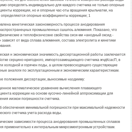
имо определять индивидуально для каждого счетчика не только опорные
иенты коррекции, но и опорные час-оты вращения крыльчатки, на
 определяются опорные коэффициенты коррекции; 1
овлена кинетическая закономерность процессе анодирования
аспространецных промышленных сшшпоь алюминия. Показано, что
физические и теплофнзнчсскне свойства сиси-ми «анодный оксид -
 зависят от вида сплава алюминия, состава электролита и кинетики
вания.
еская н экономическая значимость диссертационной работы заключается
ботке серцино-нригодного, импортозамещающего счетчика жчдКсасП, в
ти холодной и горячен поды, а целом превосходящего существующие
ные аналоги по эксплуатационным и экономическим характеристикам.
е положения диссертации,.выносимые наздииму:
енное математическое уравнение вычисления плавающего
иента коррекции на основе кусочно-линейной аппроксимации для
ения иизкои погрешности счетчика.
б обеспечения минимальной погрешности при максимальной надежности
еского счетчика учета расхода воды.
тические зависимости процесса анодирования промышленных сплавов
я применительно к интегральным микроэмектронмым устройствам.