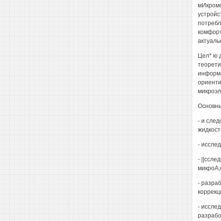
мИкромо
устройс
потребл
комфорт
актуаль
Цел* ю 
теорети
информа
ориенти
микроэл
Основны
- и сле
жидкост
- иссле
- ||ссл
микроА;
- разра
коррекц
- иссле
разрабо