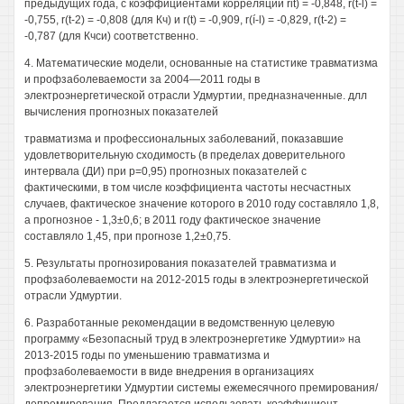
предыдущих года, с коэффициентами корреляции rit) = -0,848, r(t-l) =
-0,755, r(t-2) = -0,808 (для Кч) и r(t) = -0,909, r(í-l) = -0,829, r(t-2) =
-0,787 (для Кчси) соответственно.
4. Математические модели, основанные на статистике травматизма
и профзаболеваемости за 2004—2011 годы в
электроэнергетической отрасли Удмуртии, предназначенные. длл
вычисления прогнозных показателей
травматизма и профессиональных заболеваний, показавшие
удовлетворительную сходимость (в пределах доверительного
интервала (ДИ) при р=0,95) прогнозных показателей с
фактическими, в том числе коэффициента частоты несчастных
случаев, фактическое значение которого в 2010 году составляло 1,8,
а прогнозное - 1,3±0,6; в 2011 году фактическое значение
составляло 1,45, при прогнозе 1,2±0,75.
5. Результаты прогнозирования показателей травматизма и
профзаболеваемости на 2012-2015 годы в электроэнергетической
отрасли Удмуртии.
6. Разработанные рекомендации в ведомственную целевую
программу «Безопасный труд в электроэнергетике Удмуртии» на
2013-2015 годы по уменьшению травматизма и
профзаболеваемости в виде внедрения в организациях
электроэнергетики Удмуртии системы ежемесячного премирования/