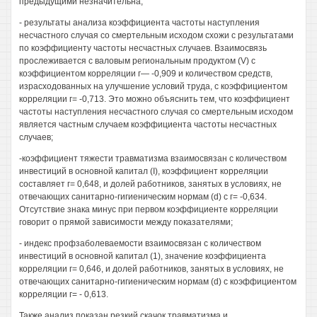
предыдущими незначительна;
- результаты анализа коэффициента частоты наступления
несчастного случая со смертельным исходом схожи с результатами
по коэффициенту частоты несчастных случаев. Взаимосвязь
прослеживается с валовым региональным продуктом (V) с
коэффициентом корреляции г— -0,909 и количеством средств,
израсходованных на улучшение условий труда, с коэффициентом
корреляции г= -0,713. Это можно объяснить тем, что коэффициент
частоты наступления несчастного случая со смертельным исходом
является частным случаем коэффициента частоты несчастных
случаев;
-коэффициент тяжести травматизма взаимосвязан с количеством
инвестиций в основной капитал (I), коэффициент корреляции
составляет г= 0,648, и долей работников, занятых в условиях, не
отвечающих санитарно-гигиеническим нормам (d) с г= -0,634.
Отсутствие знака минус при первом коэффициенте корреляции
говорит о прямой зависимости между показателями;
- индекс профзаболеваемости взаимосвязан с количеством
инвестиций в основной капитал (1), значение коэффициента
корреляции г= 0,646, и долей работников, занятых в условиях, не
отвечающих санитарно-гигиеническим нормам (d) с коэффициентом
корреляции г= - 0,613.
Также анализ показан резкий скачок травматизма и