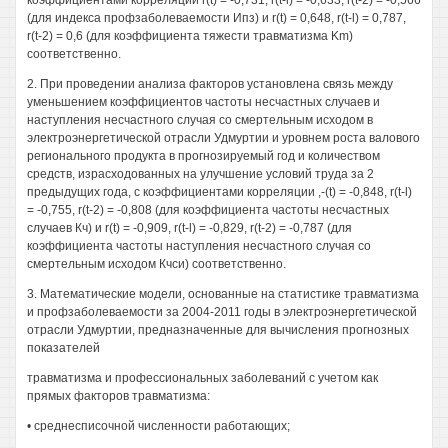
коэффициентами корреляции r(t) = -0,731, r(t-l) = -0,633, r(t-2) = -0,566
(для индекса профзаболеваемости Ипз) и r(t) = 0,648, r(t-l) = 0,787,
r(t-2) = 0,6 (для коэффициента тяжести травматизма Km)
соответственно.
2. При проведении анализа факторов установлена связь между
уменьшением коэффициентов частоты несчастных случаев и
наступления несчастного случая со смертельным исходом в
электроэнергетической отрасли Удмуртии и уровнем роста валового
регионального продукта в прогнозируемый год и количеством
средств, израсходованных на улучшение условий труда за 2
предыдущих года, с коэффициентами корреляции ,-(t) = -0,848, r(t-l)
= -0,755, r(t-2) = -0,808 (для коэффициента частоты несчастных
случаев Кч) и r(t) = -0,909, r(t-l) = -0,829, r(t-2) = -0,787 (для
коэффициента частоты наступления несчастного случая со
смертельным исходом Кчси) соответственно.
3. Математические модели, основанные на статистике травматизма
и профзаболеваемости за 2004-2011 годы в электроэнергетической
отрасли Удмуртии, предназначенные для вычисления прогнозных
показателей
травматизма и профессиональных заболеваний с учетом как
прямых факторов травматизма:
• среднесписочной численности работающих;