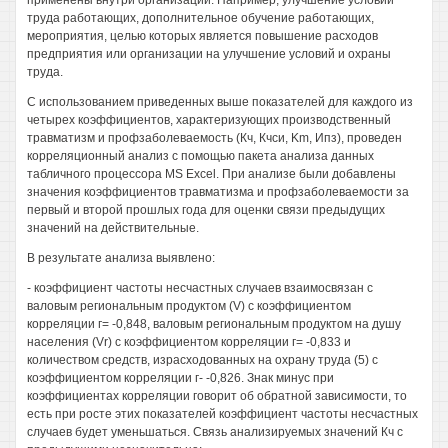
применены внутри организации. Например, улучшение условий
труда работающих, дополнительное обучение работающих,
мероприятия, целью которых является повышение расходов
предприятия или организации на улучшение условий и охраны
труда.
С использованием приведенных выше показателей для каждого из
четырех коэффициентов, характеризующих производственный
травматизм и профзаболеваемость (Кч, Кчси, Km, Ипз), проведен
корреляционный анализ с помощью пакета анализа данных
табличного процессора MS Excel. При анализе были добавлены
значения коэффициентов травматизма и профзаболеваемости за
первый и второй прошлых года для оценки связи предыдущих
значений на действительные.
В результате анализа выявлено:
- коэффициент частоты несчастных случаев взаимосвязан с
валовым региональным продуктом (V) с коэффициентом
корреляции г= -0,848, валовым региональным продуктом на душу
населения (Vr) с коэффициентом корреляции г= -0,833 и
количеством средств, израсходованных на охрану труда (5) с
коэффициентом корреляции г- -0,826. Знак минус при
коэффициентах корреляции говорит об обратной зависимости, то
есть при росте этих показателей коэффициент частоты несчастных
случаев будет уменьшаться. Связь анализируемых значений Кч с