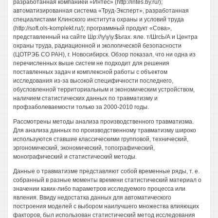
разработанная компанией «Интес» (http://intes.by.ru/);
автоматизированная система «Труд-Эксперт», разработанная
специалистами Клинского института охраны и условий труда
(http://soft.ols-komplekt.ru/); программный продукт «Сова»,
представленный на сайте Шр://\у\у\у.$Ьгах. яле. т/ШгсЬ/А и Центра
охраны труда, радиационной и экологической безопасности
(ЦОТРЭБ СО РАН), г. Новосибирск. Обзор показал, что ни одна из
перечисленных выше систем не подходит для решения
поставленных задач и комплексной работы с объектом
исследования из-за высокой специфичности последнего,
обусловленной территориальным и экономическим устройством,
наличием статистических данных по травматизму и
профзаболеваемости только за 2000-2010 годы.
Рассмотрены методы анализа производственного травматизма.
Для анализа данных по производственному травматизму широко
используются ставшие классическими групповой, технический,
эргономический, экономический, топографический,
монографический и статистический методы.
Данные о травматизме представляют собой временные ряды, т. е.
собранный в разные моменты времени статистический материал о
значении каких-либо параметров исследуемого процесса или
явления. Ввиду недостатка данных для автоматического
построения моделей с выбором наилучшего множества влияющих
факторов, был использован статистический метод исследования