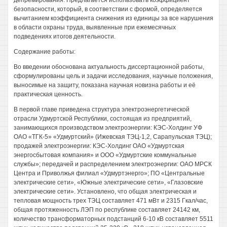
депремирования. Предлагается использовать коэффициент
безопасности, который, в соответствии с формой, определяется
вычитанием коэффициента снижения из единицы за все нарушения
в области охраны труда, выявленные при ежемесячных
подведениях итогов деятельности.
Содержание работы:
Во введении обоснована актуальность диссертационной работы,
сформулированы цель и задачи исследования, научные положения,
выносимые на защиту, показана научная новизна работы и её
практическая ценность.
В первой главе приведена структура электроэнергетической
отрасли Удмуртской Республики, состоящая из предприятий,
занимающихся производством электроэнергии: КЭС-Холдинг УФ
ОАО «ТГК-5» «Удмуртский» (Ижевская ТЭЦ-1,2, Сарапульская ТЭЦ);
продажей электроэнергии: КЭС-Холдинг ОАО «Удмуртская
энергосбытовая компания» и ООО «Удмуртские коммунальные
службы»; передачей и распределением электроэнергии: ОАО МРСК
Центра и Приволжья филиал «Удмуртэнерго»; ПО «Центральные
электрические сети», «Южные электрические сети», «Глазовские
электрические сети». Установлено, что общая электрическая и
тепловая мощность трех ТЭЦ составляет 471 мВт и 2315 Гкал/час,
общая протяженность ЛЭП по республике составляет 24142 км,
количество трансформаторных подстанций 6-10 кВ составляет 5511