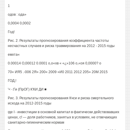
1
одов : ода»
0,0004 0,0002
Год!
Рис. 2. Результаты прогнозирования коэффициента частоты
несчастных случаев и риска травмирования на 2012 - 2015 годы
емхта«
0.00014 О,00012 0.0001 о,о«хв « «¿»106 о,«оя 0,0000? о
70« ИЯ5 .-006 2Я» 200« 2009 »И0 2011 2012 205» 20М 2015
ГОД,!
'< -:Ги {ПрОГ} К'КИ ДИ ■
Рис. 3. Результаты прогнозирования Кчси и риска смертельного
исхода на 2012-2015 годы
где I - инвестиции в основной капитал в фактически действовавших
ценах, с! — доля работников, занятых в условиях, не отвечающих
санитарно-гигиеническим нормам