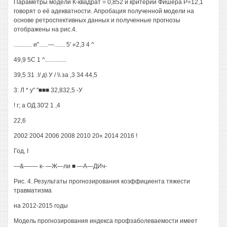
Параметры модели К-квадрат = 0,852 и критерий Фишера Р=12,1
говорят о её адекватности. Апробация полученной модели на
основе ретроспективных данных и полученные прогнозы
отображены на рис.4.
............ и"......—....... 5' «2,3 4 ^
49,9 5С 1 ^..............
39,5 31 .!/ д\ У / \\ за ,3 34 44,5
3: Л * у" "■■■ 32,832,5 -У
! г; а ОД 30'2 1 ,4
22,6
2002 2004 2006 2008 2010 20« 2014 2016 !
Год, I
—&——- к- —Ж—ли ■ —А—ДИч-
Рис. 4. Результаты прогнозирования коэффициента тяжести
травматизма
на 2012-2015 годы
Модель прогнозирования индекса профзаболеваемости имеет