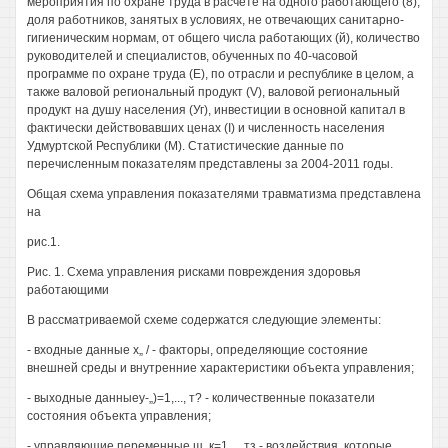
мероприятия по охране труда в расчете на одного работающего (8),
доля работников, занятых в условиях, не отвечающих санитарно-
гигиеническим нормам, от общего числа работающих (й), количество
руководителей и специалистов, обученных по 40-часовой
программе по охране труда (Е), по отрасли и республике в целом, а
также валовой региональный продукт (V), валовой региональный
продукт на душу населения (Уг), инвестиции в основной капитал в
фактически действовавших ценах (I) и численность населения
Удмуртской Республики (М). Статистические данные по
перечисленным показателям представлены за 2004-2011 годы.
Общая схема управления показателями травматизма представлена
на
рис.1.
Рис. 1. Схема управления рисками повреждения здоровья
работающими
В рассматриваемой схеме содержатся следующие элементы:
- входные данные х„ / - факторы, определяющие состояние
внешней среды и внутренние характеристики объекта управления;
- выходные данныеу-„)=1,..., т? - количественные показатели
состояния объекта управления;
- управляющие переменные щ, к=1,..„ тз - воздействия, которые