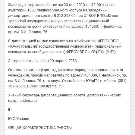
Защита диссертации состоится 23 мая 2013 г. в 12-00 часов в
аудитории 1001 главного учебного корпуса на заседании
диссертационного совета Д 212.298.05 при ФГБОУ ВПО «Южно-
Уральский государственный университет» (национальный
исследовательский университет) по адресу: 454080, г. Челябинск,
пр. им. В.И. Ленина, 76.
С диссертацией можно ознакомиться в библиотеке ФГБОУ ВПО
«ЮжноУральский государственный университет» (национальный
исследовательский университет) ФГБОУ ВПО «ЮУрГУ» (НИУ).
Автореферат разослан 19 апреля 2013 г.
Отзывы на автореферат в двух экземплярах, заверенных печатью
учреждения, просим направлять по адресу: 454080, г. Челябинск, пр.
им. В.И. Ленина, 76, гл. корпус, Ученый совет ЮУрГУ, тел./факс: (351)
267-91-23, E-mail: lilia.if@mail.ru.
Ученый секретарь диссертационного совета, доктор технических
наук, профессор
ff .
Ю.С.Усынин
ОБЩАЯ ХАРАКТЕРИСТИКА РАБОТЫ