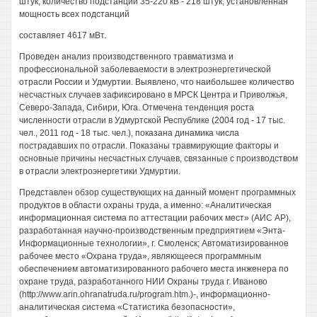
штук, количество подстанций 35-220 кВ - 218 штук, установленная
мощность всех подстанций
составляет 4617 мВт.
Проведен анализ производственного травматизма и
профессиональной заболеваемости в электроэнергетической
отрасли России и Удмуртии. Выявлено, что наибольшее количество
несчастных случаев зафиксировано в МРСК Центра и Приволжья,
Северо-Запада, Сибири, Юга. Отмечена тенденция роста
численности отрасли в Удмуртской Республике (2004 год - 17 тыс.
чел., 2011 год - 18 тыс. чел.), показана динамика числа
пострадавших по отрасли. Показаны травмирующие факторы и
основные причины несчастных случаев, связанные с производством
в отрасли электроэнергетики Удмуртии.
Представлен обзор существующих на данный момент программных
продуктов в области охраны труда, а именно: «Аналитическая
информационная система по аттестации рабочих мест» (АИС АР),
разработанная научно-производственным предприятием «Энта-
Информационные технологии», г. Смоленск; Автоматизированное
рабочее место «Охрана труда», являющееся программным
обеспечением автоматизированного рабочего места инженера по
охране труда, разработанного НИИ Охраны труда г. Иваново
(http://www.arin.ohranatruda.ru/program.htm.)-, информационно-
аналитическая система «Статистика безопасности»,