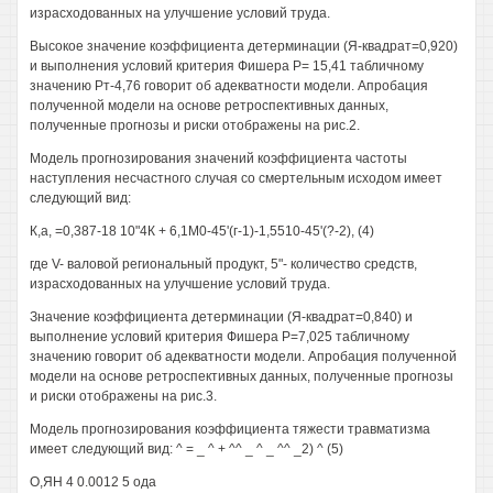
израсходованных на улучшение условий труда.
Высокое значение коэффициента детерминации (Я-квадрат=0,920)
и выполнения условий критерия Фишера Р= 15,41 табличному
значению Рт-4,76 говорит об адекватности модели. Апробация
полученной модели на основе ретроспективных данных,
полученные прогнозы и риски отображены на рис.2.
Модель прогнозирования значений коэффициента частоты
наступления несчастного случая со смертельным исходом имеет
следующий вид:
К,а, =0,387-18 10"4К + 6,1М0-45'(г-1)-1,5510-45'(?-2), (4)
где V- валовой региональный продукт, 5"- количество средств,
израсходованных на улучшение условий труда.
Значение коэффициента детерминации (Я-квадрат=0,840) и
выполнение условий критерия Фишера Р=7,025 табличному
значению говорит об адекватности модели. Апробация полученной
модели на основе ретроспективных данных, полученные прогнозы
и риски отображены на рис.3.
Модель прогнозирования коэффициента тяжести травматизма
имеет следующий вид: ^ = _ ^ + ^^ _ ^ _ ^^ _2) ^ (5)
О,ЯН 4 0.0012 5 ода