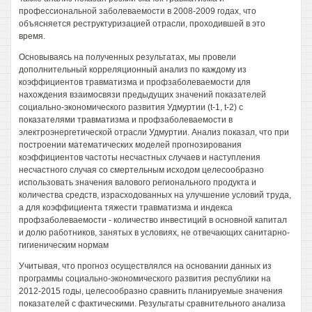
профессиональной заболеваемости в 2008-2009 годах, что
объясняется реструктуризацией отрасли, проходившей в это
время.
Основываясь на полученных результатах, мы провели
дополнительный корреляционный анализ по каждому из
коэффициентов травматизма и профзаболеваемости для
нахождения взаимосвязи предыдущих значений показателей
социально-экономического развития Удмуртии (t-1, t-2) с
показателями травматизма и профзаболеваемости в
электроэнергетической отрасли Удмуртии. Анализ показал, что при
построении математических моделей прогнозирования
коэффициентов частоты несчастных случаев и наступления
несчастного случая со смертельным исходом целесообразно
использовать значения валового регионального продукта и
количества средств, израсходованных на улучшение условий труда,
а для коэффициента тяжести травматизма и индекса
профзаболеваемости - количество инвестиций в основной капитал
и долю работников, занятых в условиях, не отвечающих санитарно-
гигиеническим нормам
Учитывая, что прогноз осуществлялся на основании данных из
программы социально-экономического развития республики на
2012-2015 годы, целесообразно сравнить планируемые значения
показателей с фактическими. Результаты сравнительного анализа