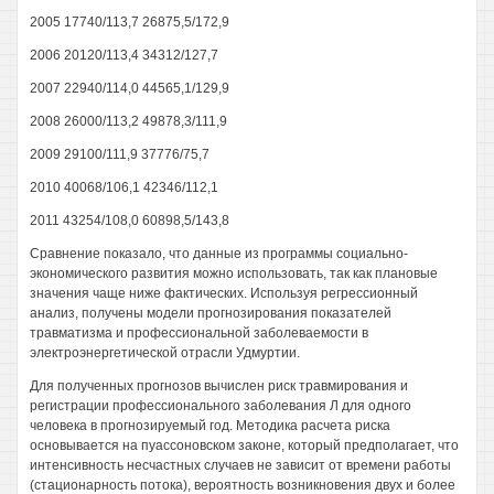
2005 17740/113,7 26875,5/172,9
2006 20120/113,4 34312/127,7
2007 22940/114,0 44565,1/129,9
2008 26000/113,2 49878,3/111,9
2009 29100/111,9 37776/75,7
2010 40068/106,1 42346/112,1
2011 43254/108,0 60898,5/143,8
Сравнение показало, что данные из программы социально-
экономического развития можно использовать, так как плановые
значения чаще ниже фактических. Используя регрессионный
анализ, получены модели прогнозирования показателей
травматизма и профессиональной заболеваемости в
электроэнергетической отрасли Удмуртии.
Для полученных прогнозов вычислен риск травмирования и
регистрации профессионального заболевания Л для одного
человека в прогнозируемый год. Методика расчета риска
основывается на пуассоновском законе, который предполагает, что
интенсивность несчастных случаев не зависит от времени работы
(стационарность потока), вероятность возникновения двух и более