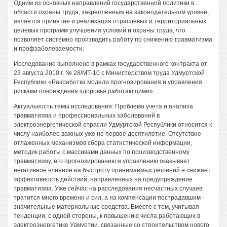
Одним из основных направлений государственной политики в
области охраны труда, закрепленным на законодательном уровне,
является принятие и реализация отраслевых и территориальных
целевых программ улучшения условий и охраны труда, что
позволяет системно производить работу по снижению травматизма
и профзаболеваемости.
Исследование выполнено в рамках государственного контракта от
23 августа 2010 г. № 28/МТ-10 с Министерством труда Удмуртской
Республики «Разработка модели прогнозирования и управления
рисками повреждения здоровья работающими».
Актуальность темы исследования: Проблема учета и анализа
травматизма и профессиональных заболеваний в
электроэнергетической отрасли Удмуртской Республики относится к
числу наиболее важных уже не первое десятилетие. Отсутствие
отлаженных механизмов сбора статистической информации,
методик работы с массивами данных по производственному
травматизму, его прогнозированию и управлению оказывает
негативное влияние на быстроту принимаемых решений н снижает
эффективность действий, направленных на предупреждение
травматизма. Уже сейчас на расследования несчастных случаев
тратится много времени и сил, а на компенсации пострадавшим -
значительные материальные средства. Вместе с тем, учитывая
тенденции, с одной стороны, к повышению числа работающих в
электроэнергетике Удмуртии, связанные со строительством нового