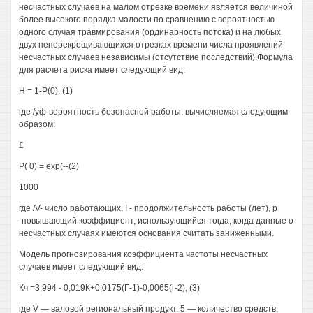
несчастных случаев на малом отрезке времени является величиной
более высокого порядка малости по сравнению с вероятностью
одного случая травмирования (ординарность потока) и на любых
двух неперекрещивающихся отрезках времени числа проявлений
несчастных случаев независимы (отсутствие последствий).Формула
для расчета риска имеет следующий вид:
Н = 1-Р(0), (1)
где /уф-вероятность безопасной работы, вычисляемая следующим
образом:
£
Р( 0) = ехр(--(2)
1000
где /V- число работающих, I - продолжительность работы (лет), р
-повышающий коэффициент, использующийся тогда, когда данные о
несчастных случаях имеются основания считать заниженными.
Модель прогнозирования коэффициента частоты несчастных
случаев имеет следующий вид:
Кч =3,994 - 0,019К+0,0175(Г-1)-0,0065(г-2), (3)
где V — валовой региональный продукт, 5 — количество средств,