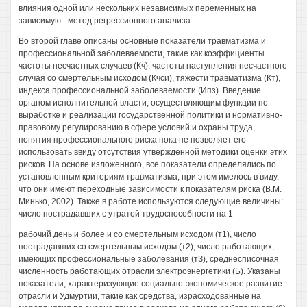
влияния одной или нескольких независимых переменных на
зависимую - метод регрессионного анализа.
Во второй главе описаны основные показатели травматизма и
профессиональной заболеваемости, такие как коэффициенты
частоты несчастных случаев (Кч), частоты наступления несчастного
случая со смертельным исходом (Кчси), тяжести травматизма (Кт),
индекса профессиональной заболеваемости (Ипз). Введение
органом исполнительной власти, осуществляющим функции по
выработке и реализации государственной политики и нормативно-
правовому регулированию в сфере условий и охраны труда,
понятия профессионального риска пока не позволяет его
использовать ввиду отсутствия утвержденной методики оценки этих
рисков. На основе изложенного, все показатели определялись по
установленным критериям травматизма, при этом имелось в виду,
что они имеют переходные зависимости к показателям риска (В.М.
Минько, 2002). Также в работе используются следующие величины:
число пострадавших с утратой трудоспособности на 1
рабочий день и более и со смертельным исходом (т1), число
пострадавших со смертельным исходом (т2), число работающих,
имеющих профессиональные заболевания (тЗ), среднесписочная
численность работающих отрасли электроэнергетики (Ь). Указаны
показатели, характеризующие социально-экономическое развитие
отрасли и Удмуртии, такие как средства, израсходованные на