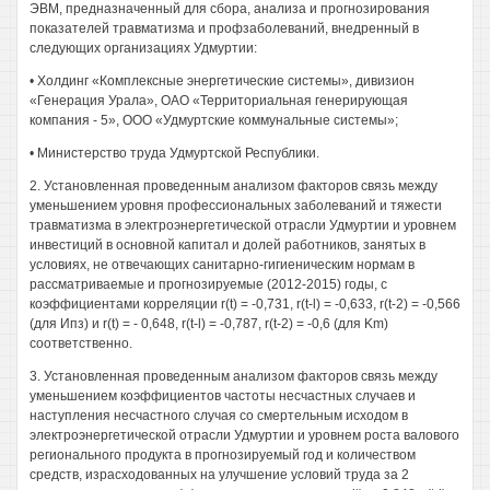
ЭВМ, предназначенный для сбора, анализа и прогнозирования
показателей травматизма и профзаболеваний, внедренный в
следующих организациях Удмуртии:
• Холдинг «Комплексные энергетические системы», дивизион
«Генерация Урала», ОАО «Территориальная генерирующая
компания - 5», ООО «Удмуртские коммунальные системы»;
• Министерство труда Удмуртской Республики.
2. Установленная проведенным анализом факторов связь между
уменьшением уровня профессиональных заболеваний и тяжести
травматизма в электроэнергетической отрасли Удмуртии и уровнем
инвестиций в основной капитал и долей работников, занятых в
условиях, не отвечающих санитарно-гигиеническим нормам в
рассматриваемые и прогнозируемые (2012-2015) годы, с
коэффициентами корреляции r(t) = -0,731, r(t-l) = -0,633, r(t-2) = -0,566
(для Ипз) и r(t) = - 0,648, r(t-l) = -0,787, r(t-2) = -0,6 (для Km)
соответственно.
3. Установленная проведенным анализом факторов связь между
уменьшением коэффициентов частоты несчастных случаев и
наступления несчастного случая со смертельным исходом в
электроэнергетической отрасли Удмуртии и уровнем роста валового
регионального продукта в прогнозируемый год и количеством
средств, израсходованных на улучшение условий труда за 2