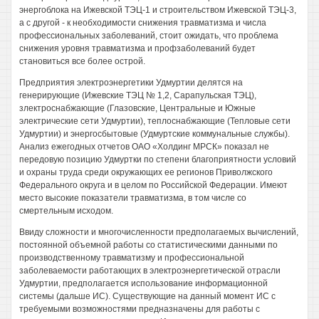
энергоблока на Ижевской ТЭЦ-1 и строительством Ижевской ТЭЦ-3,
а с другой - к необходимости снижения травматизма и числа
профессиональных заболеваний, стоит ожидать, что проблема
снижения уровня травматизма и профзаболеваний будет
становиться все более острой.
Предприятия электроэнергетики Удмуртии делятся на
генерирующие (Ижевские ТЭЦ № 1,2, Сарапульская ТЭЦ),
злектроснабжающие (Глазовские, Центральные и Южные
электрические сети Удмуртии), теплоснабжающие (Тепловые сети
Удмуртии) и энергосбытовые (Удмуртские коммунальные службы).
Анализ ежегодных отчетов ОАО «Холдинг МРСК» показал не
передовую позицию Удмуртки по степени благоприятности условий
и охраны труда среди окружающих ее регионов Приволжского
Федерального округа и в целом по Российской Федерации. Имеют
место высокие показатели травматизма, в том числе со
смертельным исходом.
Ввиду сложности и многочисленности предполагаемых вычислений,
постоянной объемной работы со статистическими данными по
производственному травматизму и профессиональной
заболеваемости работающих в электроэнергетической отрасли
Удмуртии, предполагается использование информационной
системы (дальше ИС). Существующие на данный момент ИС с
требуемыми возможностями предназначены для работы с