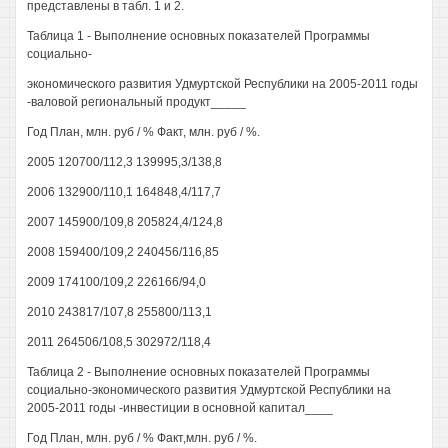
представлены в табл. 1 и 2.
Таблица 1 - Выполнение основных показателей Программы
социально-
экономического развития Удмуртской Республики на 2005-2011 годы
-валовой региональный продукт_____
Год План, млн. руб / % Факт, млн. руб / %.
2005 120700/112,3 139995,3/138,8
2006 132900/110,1 164848,4/117,7
2007 145900/109,8 205824,4/124,8
2008 159400/109,2 240456/116,85
2009 174100/109,2 226166/94,0
2010 243817/107,8 255800/113,1
2011 264506/108,5 302972/118,4
Таблица 2 - Выполнение основных показателей Программы
социально-экономического развития Удмуртской Республики на
2005-2011 годы -инвестиции в основной капитал____
Год План, млн. руб / % Факт,млн. руб / %.