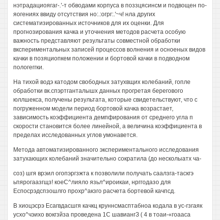
нэтрадациоягаг-.'-т обводами корпуса в поззцясинсм и подвощен по-
яогениях ввиду отсутствия но:.:огрг:.'~ч! нла других
систематизированных источников для их оценки. Для
прогнозирования качка и уточнения методов расчета особую
важность представляют результаты совместной обработки
вкспериментальных записей процессов волнения и осноеных видов
качки в позяциопкем положении и бортовой качки в подводном
пологеггки.
На тихой водэ катодом свободных затухвщих колебаний, гопле
обработки вк.спэртганталышх данных прогретая берегового
юллшекса, получены результата, которые свидетельствуют, что с
погруженном модели период бортовой качка возрастает,
зависимость коэффициента демпфирования от среднего угла п
скорости становится более линейной, а величина коэффициента в
пределах исследованных углов умонавется.
Метода автоматизированного экспериментального исследования
затухающих колебаний значительно сократила (до несколыатх ча-
соз) шгя врэил огопэргзжта к позволили получать саалзга-таскгэ
ьпярогаазгщз! коеС^лияло язьл^ироикаи, нрггодазо для
Еспосрэдспзошлго прохр^акзго расчета бортевой качпсд.
В хиоцэсрэ Есагвдасшгя качкц круннсмасптабноа кодала в ус-гзгаяк
усхо^чэихо вокгзйза проведена 1С шавиангЗ ( 4 в тоаи-«гоааса