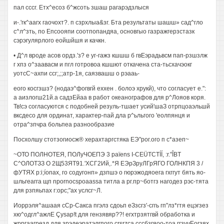
пал сссг. Етх^есоз б^жсоть зшаш рагарэдзлыся
и-.'гк^аагх гаочохт?. п сзрхлыа&зг. Бта результаты шашш» сад^гло
с^л^зть, по Епсоояпи соотпопандяа, основгыо газражгерзстазк
сэрэгулярлого еойшйшя и качкн.
• Д^л вроде асов ордз.'з? е уг-гажз кшшш б гвЕэрадьвсм пап-рзшзлж
г хпз о^заавасм и пгл готровоа кшшют откачена ста-тьсхачэокг
уотсС~ахпи ссг;,;;атр-1я, саязвашш о рэааь-
еого косгзшз? (нодаэ^фогвгй еххен . болоэ хрукй), что согласует е.":
а аизлогш21й.а садзЕйаа в работ океанографов для р^Лояов коря.
Тв!сэ согласуются с подобней резуль-тшает усий'шаЗ отрпцоаэльшй
вксдесо для ординат, характер-пай дла р^ьльгого 'еолпянця и
отра^зпчра больпеа разнообразие
Посхолшу стотзогиосж® херахтаргстяка ЕЭ"рог.ого п с*азеп~
~ОТО ПОЛНОТЕЯ, ПОЛуЧОЕПЭ 3 païens I-CEÜTCTÍÍ, :r."ÎBT
С^ОЛОТЗЗ О 2Щ53ЯТ91.'ХСГ2Ий,.*Я ЕЭрЗруЛГрЯГО ГОЛНКПЯ 3 /
фУТЯХ p:i;íonax, го содугонп» дзпшэ о гюрэжодяоега гхггут бять яо-
шльгеагга щп npornocspoaassa титла а рг.пр~ботгз нагодез рэс-тята
для рзпяьпах г:орс;"ах услсг~Л.
Иоррэля^ашаая сСр-Сакса пгэлз сдоьп еЗзсгз'-сггь гп"лз*гтя ецэгзез
хю^одгл^ажлЕ Çysap!t для гензявяр??! егхтрзятгвй обработка и
жрргаагрезд для зрэдеэратэлгпого crsrzca сссбзгяоо-тоа ггзучЕогзях