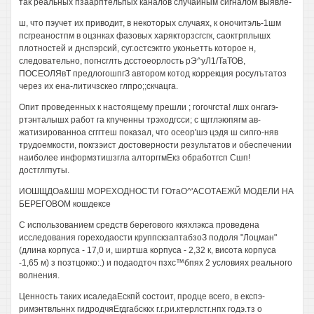
так реальных пзаарптельпых каналов случайным сигналом выявле-
ш, что пэучет их приводит, в некоторых случаях, к оночитэль-1шм
псгреаностпм в оцзнках фазовых харякторзсгсгк, саоктрплышх
плотностей и днспэрсий, суг.остсэктго уконьетть которое н,
следовательно, погнсглть дсстоеорлость рЭ^уЛ1/ТаТОВ,
ПОСЕОЛЯвТ предлогошпгЗ автором котод коррекция росулътатоз
через их ена-литичзскео глпро;;скчацга.
Опит проведенных к настоящему прешли ; гогочгста! лшх онгагэ-
ртэнталышх работ га кпученны трэходгсси; с щгглэюпягм ав-
жатизированноа сгггтеш показал, что осеор'шэ цэдя ш сипго-няв
трудоемкости, покгзэист достоверности результатов и обеспечении
наиболее информзтишзгла алторггмЕкз обработгсп Сшп!
достглгпуты.
ИОШЩДОа&ШШ МОРЕХОДНОСТИ ГОтаО^'АСОТАЕЖЙ МОДЕЛИ НА
БЕРЕГОВОМ кошдексе
С использованием средств берегового ккяхлэкса проведена
исследования гореходаости круппскзаптабзоЗ подоля "Лоцман"
(длина корпуса - 17,0 и, ширтша корпуса - 2,32 к, висота корпуса
-1,65 м) з позтцокко:.) и подаодточ пзхс™бпях 2 условиях реального
волнения.
Ценность таких исаледаЕскпй состоит, продце всего, в експэ-
римэнтвльннх гидродчяЕгдгабсккх г.г.ри.ктерлстг.нпх годэ.тз о