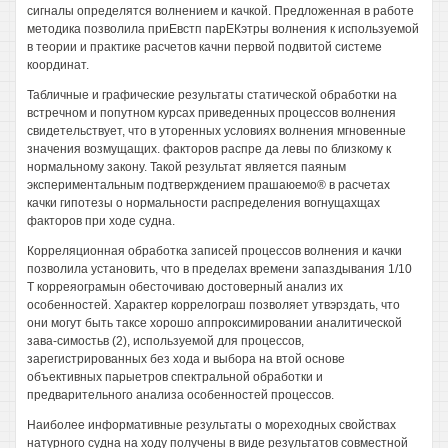
сигналы определятся волнением и качкой. Предложенная в работе
методика позволила приЕвстп парЕКэтры волнения к используемой
в теории и практике расчетов качни первой подвитой системе
координат.
Табличные и графические результаты статической обработки на
встречном и попутном курсах приведенных процессов волнения
свидетельствует, что в уторенных условиях волнения мгновенные
значения возмущащих. факторов распре да левы по близкому к
нормальному закону. Такой результат является паяным
экспериментальным подтверждением прашаюемо® в расчетах
качки гипотезы о нормальности распределения вогнущахщах
факторов при ходе судна.
Корреляционная обработка записей процессов волнения и качки
позволила установить, что в пределах времени запаздывания 1/10
Т корреяограмын обесточиваю достоверный анализ их
особенностей. Характер коррелограш позволяет утвэрздать, что
они могут быть таксе хорошо аппроксимировании аналитической
зава-симостьв (2), используемой для процессов,
зарегистрированных без хода и выбора на втой основе
объективных парыетров спектральной обработки и
предварительного анализа особенностей процессов.
Наиболее информативные результаты о мореходных свойствах
натурного судна на ходу получены в виде результатов совместной