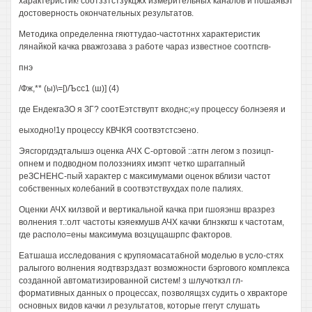
характеристик! соотззтстзукцжх измерительных каналов и пошаявэт
достоверность окончательных результатов.
Методика определенна гяюттудао-частотннх характеристик
лянайкой качка рважгозава з работе чараз известное соотпсгв-
пнэ
/Фж,** (ы)\=[)/Ъсс1 (ш)] (4)
где ЕндекгаЗО я ЗГ? соотЕэтствупт входнс;«у процессу болнэеяя и
еыходно!1у процессу КВЧКЯ соотвэтстсэено.
Эясгоргдэдталышэ оценка АЧХ С-ортовой ::атгн легом з позицп-
опнем и подводном полозэниях имэпт четко шраггапный
реЗСНЕНС-пый характер с максимумами оценок вблизи частот
собственных колебаний в соотвэтствухдах поле палиях.
Оценки АЧХ килзвой и вертикальной качка при гшояэнш вразрез
волнения т.:олт частоты кэяекмушв АЧХ качки блнзккгш к частотам,
где располо=ены максимума возцущашрпс факторов.
Еатшаша исследования с крупяомасатабной моделью в усло-стях
ралыгого волнения яодтвзрздазт возможности бэргового комплекса
созданной автоматизированной систем! з шлучоткзл гл-
формативных данных о процессах, позволящзх судить о хвракторе
основных видов качки л результатов, которые ггегут слушать