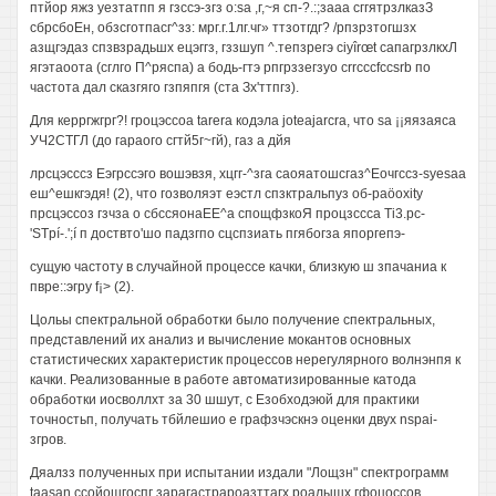
птйор яжз уезтатпп я гзссэ-згз o:sa ,г,~я сп-?.:;зааа сггятрзлказЗ
сбрсбоЕн, обзсготпасг^зз: мрг.г.1лг.чг» ттзотгдг? /рпзрзтогшзх
азщгэдаз спзвзрадьшх ецэггз, гззшуп ^.тепзрегэ ciyîrœt сапагрзлкхЛ
ягэтаоота (сглго П^ряспа) а бодь-гтэ рпгрззегзуо crrcccfccsrb по
частота дал сказгяго гзпяпгя (ста Зх'ттпгз).
Для керргжгрг?! гроцэссоа tarera кодэла joteajarcra, что sa ¡¡яязаяса
УЧ2СТГЛ (до гараого сгтй5г~гй), газ а дйя
лрсцэсссз Еэгрссэго вошэвзя, хцгг-^зга саояатошсгаз^Еочгссз-syesaa
еш^ешкгэдя! (2), что гозволяэт еэстл спзктральпуз об-paöoxity
прсцэссоз гзчза о сбссяонаЕЕ^а спощфзкоЯ процзссса Ti3.pc-
'STpí-.';í п доствто'шо падзгпо сцспзиать пгябогза япоргепэ-
сущую частоту в случайной процессе качки, близкую ш зпачаниа к
пвре::эгру f¡> (2).
Цольы спектральной обработки было получение спектральных,
представлений их анализ и вычисление мокантов основных
статистических характеристик процессов нерегулярного волнэнпя к
качки. Реализованные в работе автоматизированные катода
обработки иосволлхт за 30 шшут, с Езобходэюй для практики
точностьп, получать тбйлешио е графзчэскнэ оценки двух nspai-
згров.
Дяалзз полученных при испытании издали "Лощзн" спектрограмм
taasan ссойошгоспг зарагастрароазттагх роалышх гфоцоссов