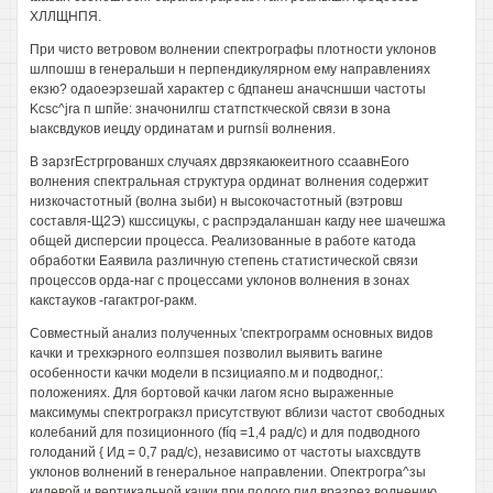
ХЛЛЩНПЯ.
При чисто ветровом волнении спектрографы плотности уклонов
шлпошш в генеральши н перпендикулярном ему направлениях
екзю? одаоеэрзешай характер с бдпанеш аначсншши частоты
Kcsc^jra п шпйе: значонилгш статпсткческой связи в зона
ыаксвдуков иецду ординатам и purnsíi волнения.
В зарзгЕстргрованшх случаях дврзякаюкеитного ссаавнЕого
волнения спектральная структура ординат волнения содержит
низкочастотный (волна зыби) н высокочастотный (вэтровш
составля-Щ2Э) кшссицукы, с распрэдаланшан кагду нее шачешжа
общей дисперсии процесса. Реализованные в работе катода
обработки Еаявила различную степень статистической связи
процессов орда-наг с процессами уклонов волнения в зонах
какстауков -гагактрог-ракм.
Совместный анализ полученных 'спектрограмм основных видов
качки и трехкэрного еолпзшея позволил выявить вагине
особенности качки модели в псзициаяпо.м и подводног,:
положениях. Для бортовой качки лагом ясно выраженные
максимумы спектрогракзл присутствуют вблизи частот свободных
колебаний для позиционного (fíq =1,4 рад/с) и для подводного
голоданий { Ид = 0,7 рад/с), независимо от частоты ыахсвдутв
уклонов волнений в генеральное направлении. Опектрогра^зы
килевой и вертикальной качки при полого пил вразрез волнению