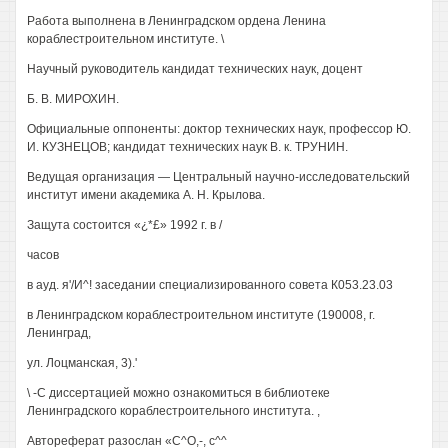
Работа выполнена в Ленинградском ордена Ленина
кораблестроительном институте. \
Научный руководитель кандидат технических наук, доцент
Б. В. МИРОХИН.
Официальные оппоненты: доктор технических наук, профессор Ю.
И. КУЗНЕЦОВ; кандидат технических наук В. к. ТРУНИН.
Ведущая организация — Центральный научно-исследовательский
институт имени академика А. Н. Крылова.
Защута состоится «¿*£» 1992 г. в /
часов
в ауд. я'/И^! заседании специализированного совета К053.23.03
в Ленинградском кораблестроительном институте (190008, г.
Ленинград,
ул. Лоцманская, 3).'
\ -С диссертацией можно ознакомиться в библиотеке
Ленинградского кораблестроительного института. ,
Автореферат разослан «С^О,-, с^^