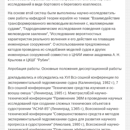
исследований в виде бортового к берегового коаплексоз.
На основе втой систеш были выполнены научно-нсоледоватэль-
ские работы кафедрой теории корабля но темам: "Взаимодействие
трансформированного мелководьем волнения с, маломерными
судами", "Гидродинамические исследования поведения судов на
мелководном заилении", "Исследование вероятностных
характеристик реального волнения и его действия на плаващие
инженерные сооружения". О использованием предложенных
катодов проведена ис-следоЕвния моделей судов и других
инженерных сооружений совместно о ЦНИИ имени академика А. Н.
Крылова и ЦКШГ "Рубин".
Апробация работы. Основные положения диссертационной работы
докладывались и обсуждались на XVI Всэ сошной конференции по
экспериментальной гидромеханике судна (Калининград. 1982 г.), 7
Всэ сошной конференции "Технические средства изучения и ос-
воошш океша " (Ленинград, 1985 г.). МэкотраслэЕой научно-
технической конференции "Применение ЭВМ в проведении научных
исследований при создании сложных технических объектов в
судостроении "АСНИ-85" (Ленинград, 1Э85 г.), Всесоюзной научно-
технической конференции "Совершенствовагнэ средств и методов
экспериментальной гидромеханики судна для развития научного
прогресса в судостроении" (Николаев, 1980 г.), Всесоюзной научно-
технической конференции "Повыаение эффективности экспе-