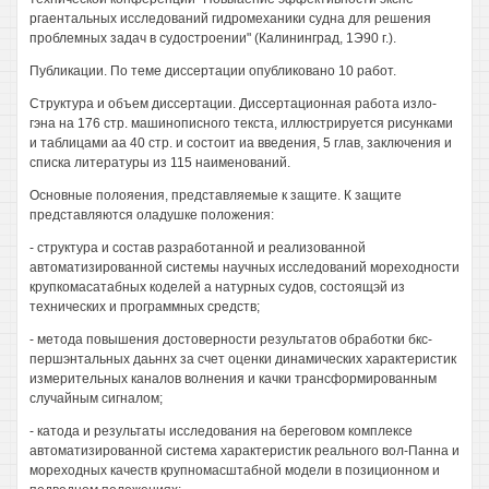
ргаентальных исследований гидромеханики судна для решения
проблемных задач в судостроении" (Калининград, 1Э90 г.).
Публикации. По теме диссертации опубликовано 10 работ.
Структура и объем диссертации. Диссертационная работа изло-
гэна на 176 стр. машинописного текста, иллюстрируется рисунками
и таблицами аа 40 стр. и состоит иа введения, 5 глав, заключения и
списка литературы из 115 наименований.
Основные полояения, представляемые к защите. К защите
представляются оладушке положения:
- структура и состав разработанной и реализованной
автоматизированной системы научных исследований мореходности
крупкомасатабных коделей а натурных судов, состоящэй из
технических и программных средств;
- метода повышения достоверности результатов обработки бкс-
першэнтальных даьннх за счет оценки динамических характеристик
измерительных каналов волнения и качки трансформированным
случайным сигналом;
- катода и результаты исследования на береговом комплексе
автоматизированной система характеристик реального вол-Панна и
мореходных качеств крупномасштабной модели в позиционном и