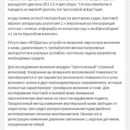
расшдспэп! два кзпа-2Е1 С1-4 дяя сбора, ^г.етзоа обребатка я
пэрэдата из вчргвлЯ уропзпь гся-'зрзтзльЕсй жг&зр^гщип.
еслду схожее услэсгЗ сксплуатЕцкз па каготарнах судах, бортовоЗ
и&зизго аппаратуры рззгетсвгя 1:« кгярзхелыю-рэ-гпетрзрунцая
слстсиа с зсписьп зпфоркцЕа нп кзгаатпув гзшу н восЕфопзЕэдэш!
э:1 ов па барогоЕом кскхпзксо.
Отсутствие сгЕПДзртшх устройств лвгарояия пврслзтров волнения
н качка, удовлэтворяз^х требаЕепляп ввтокатпапропвпшх
акспэрзтнтов в рэалышх условЕях, постпезло задачу разработка
необходимых срадсгв.
Для исследования волнения внедрен "трехточечный" струнный
волнограф. Кзкэрэннне вы возвшенпя вззолюзвнаой поверхности
преобразуются в три параметра (еоззнеэнхго поверхности и углы
волнового склона в двух перпендикулярных направлениях), которые
полностью характеризуют трохк&рное волнение в точке. Для
исследования бортовой и килевой качки приманена
гироскопическая вертикаль на простом кардвяовом подвеса.
Предлогоняый метод измерения вертикальной качки свободен от
недостатка, при-сувдго распространенным методам двойного
интегрирования сигналов акселерометров. Орнова ого в
регистрации изменения давления связанным с ¡.юдолью датчиком,
опущенным на гибкой