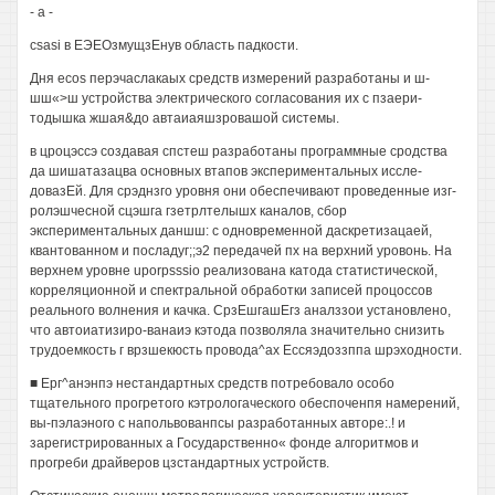
- а -
csasi в ЕЭЕОзмущзЕнув область падкости.
Дня ecos перэчаслакаых средств измерений разработаны и ш-
шш«>ш устройства электрического согласования их с пзаери-
тодышка жшая&до автаиаяшзровашой системы.
в цроцэссэ создавая спстеш разработаны программные сродства
да шишатазацва основных втапов экспериментальных иссле-
довазЕй. Для срэднзго уровня они обеспечивают проведенные изг-
ролэшчесной сцэшга гзетрлтелышх каналов, сбор
экспериментальных даншш: с одновременной даскретизацаей,
квантованном и посладуг;;э2 передачей пх на верхний уровонь. На
верхнем уровне uporpsssio реализована катода статистической,
корреляционной и спектральной обработки записей процоссов
реального волнения и качка. СрзЕшгашЕгз аналззои установлено,
что автоиатизиро-ванаиэ кэтода позволяла значительно снизить
трудоемкость г врзшекюсть провода^ах Ессяэдоззппа шрэходности.
■ Ерг^анэнпэ нестандартных средств потребовало особо
тщательного прогретого кэтрологаческого обеспоченпя намерений,
вы-пэлаэного с напольвованпсы разработанных авторе:.! и
зарегистрированных а Государственно« фонде алгоритмов и
прогреби драйверов цзстандартных устройств.