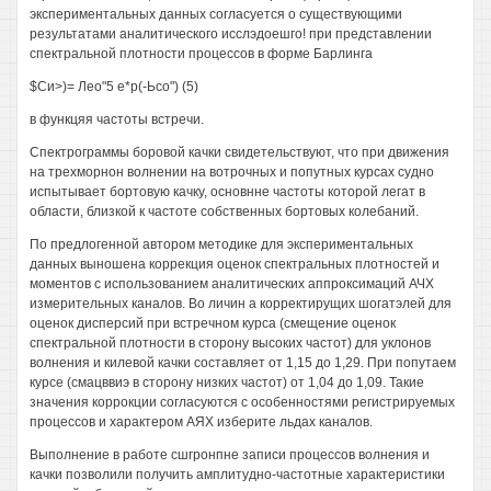
экспериментальных данных согласуется о существующими
результатами аналитического исслэдоешго! при представлении
спектральной плотности процессов в форме Барлинга
$Си>)= Лео"5 е*р(-Ьсо") (5)
в функцяя частоты встречи.
Спектрограммы боровой качки свидетельствуют, что при движения
на трехморнон волнении на вотрочных и попутных курсах судно
испытывает бортовую качку, основнне частоты которой легат в
области, близкой к частоте собственных бортовых колебаний.
По предлогенной автором методике для экспериментальных
данных выношена коррекция оценок спектральных плотностей и
моментов с использованием аналитических аппроксимаций АЧХ
измерительных каналов. Во личин а корректирущих шогатэлей для
оценок дисперсий при встречном курса (смещение оценок
спектральной плотности в сторону высоких частот) для уклонов
волнения и килевой качки составляет от 1,15 до 1,29. При попутаем
курсе (смацввиэ в сторону низких частот) от 1,04 до 1,09. Такие
значения коррокции согласуются с особенностями регистрируемых
процессов и характером АЯХ изберите льдах каналов.
Выполнение в работе сшгронпне записи процессов волнения и
качки позволили получить амплитудно-частотные характеристики