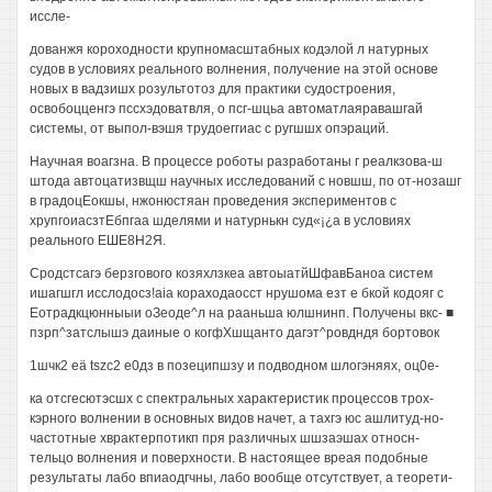
иссле-
дованжя короходности крупномасштабных кодэлой л натурных
судов в условиях реального волнения, получение на этой основе
новых в вадзишх розультотоз для практики судостроения,
освобоцценгэ пссхэдоватвля, о псг-шцьа автоматлаяравашгай
системы, от выпол-вэшя трудоеггиас с ругшшх опэраций.
Научная воагзна. В процессе роботы разработаны г реалкзова-ш
штода автоцатизвщш научных исследований с новшш, по от-нозашг
в градоцЕокшы, нжонюстяан проведения экспериментов с
хрупгоиасзтЕбпгаа шделями и натурнькн суд«¡¿а в условиях
реального ЕШЕ8Н2Я.
Сродстсагэ берзгового козяхлзкеа автоыатйШфавБаноа систем
ишагшгл исслодосз!aia кораходаосст нрушома езт е бкой кодояг с
Еотрадкцюнныыи оЗеоде^л на рааньша юлшнинп. Получены вкс- ■
пзрп^затслышэ даиные о когфХшщанто дагэт^ровдндя бортовок
1шчк2 eä tszc2 е0дз в позеципшзу и подводном шлогэняях, оц0е-
ка отсгесютэсшх с спектральных характеристик процессов трох-
кэрного волнении в основных видов начет, а тахгэ юс ашлитуд-но-
частотные хврактерпотикп пря различных шшзаэшах относн-
тельцо волнения и поверхности. В настоящее вреая подобные
результаты лабо впиаодгчны, лабо вообще отсутствует, а теорети-