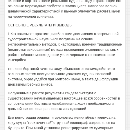
килевой и бортовой качки реального судна на ходу, отражающие его
основные мореходные свойства и являющиеся, наиболее полной
динамической характеристикой и важным элементом расчета качки
на нерегулярной волнении.
ОСНОВНЫЕ РЕЗУЛЬТАТЫ И ВЫВОДЫ
I. Как покаэыввт практика, наибольшие достижения в современной
судостроительной науке были получены на основе
экспериментальных методов. К настоящему времени традиционные
(неавтоматизированные) метода проведения экспериментальных
работ в области мореходаости узя исчерпали свои возможности.
Иыещийся
тивленш бортовой качке на ходу объясняется взаимодействием
волновых систем поступательного дзвхэния судна и волновой
системы, образупдэйся при болтовой качке, а такте дешфпруэдин
действием гребных винтов.
Полученные в работе результаты свидетельствуют о
существовании неучитываемых в настоящее врэхя особенностей в
сопротивлении бортовым колебаниям на ходу г необходимости
дальнейших целенаправленных исследований.
Для регистрации ординат и уклонов волнения вблизи корпуса на
ходу судна "трехточечный" струнный волнограф закреплялся на
бушприте. При такой установка регистрируеине ем суммарные