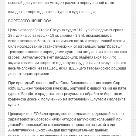
основой для уточнения методик расчета нерегулярной качки.
шмэдовше мореходности натурного суда с шшцыв
ВОРГОЗОГО ШЯШЕЮОА
Цзлыэ ег.агюрп^оятов с Сатурна судам "1йшульс" (водоизкэ-српиз -
28 i, длина со ватершк - 19 ы, сирина - 3,8 к), ирсьадезшас с
использованиси бортового коьамэкса автоглатизнро-ешной кстзгги
бнлэ исследование статистических и спэктраяьшх гаршт&раотшг
трэхгзржго кшешя и кориодаоми судка при aro дагэниа с раэ-шчншш
кзроesi. Актуальность ткет иасдддо-шп£ обьйепяахоя той, что
задача о влиянии скорости года с курса судшз на aro качку пвлязтся
весылэ сложной, ев гаащэоЕ нсч8ТШ2£йцэго теэракиосюго роЕэшш
до наетояцаго времени.
При ирогадзиЕ: оксазрглоЕта Сшга Бгпюлпона регистрация Сор-
ící&u шлшксеу процессов вмеэзир., бортовой к кшшой 'качки на пяте
гуроах. В работе прадстеалзны результаты обработки береговом
коавнжсза дсесых, полученных на встречном и шлутеом к волеэнпз
курсах.
ЦрэдеарительЕО било прозодэно опредаланиэ гадроданйсяэгашх
характеристик бортовой качки катодом аатухокзях колебаний при
двзгзнЕи прягышаСно с рашачншгк снаростяш на тихой воде.
Аналитические шхсксика&даи шссгоракштаяькых данных
показывают, что с увеличенной! скорости хода судна происходит