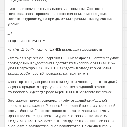
подводном положениях;
- метода и результаты исследования с помощь» Сортового
комплекса характеристик реального волнения и мореходных
качеств натурного судна при движении с различными курсовыми
углам!.'
_ 7 -
СОДЕГГЛШПГ РАБОТУ
лвтс"лт;э1т0в«"ия скопил ШУЧКЕ ширдсашкп шрещщюсти
изкагвиатИ сф?з::т с? шэдрглшя ОЕТСматозгрозаяш огстем таучпах
псслэдопзнгй в судострсмгаа достетпэтсл ирг пппболеэ ПОЛНО?«
учэтз в отрук^фо ГЭХЕПЧЗСПЕХ срэдстБ п глэтодах обработки
дашшх осоСотгсоствЗ проводжзх вхспэряггэнтотз.
Характер прозодазг рсбот по кссл-здовк:гя мореходности г.тэ-долзй
и судов спродолхгл структурное строэтаэ созданной остона-
гганропапзсЗ едете*;! в рлдо бер9Г0Е0Г0 и бортового ис: лг.эксс^.
Эжстааркептгшлжэ исследования хфуготаакггвбяак »'эдэ.пей
просолятся на рээльпс:? г'орпсе:! еояевепя й ярэдэлах проводной
связи с бзрэгсм. Еорэговса когшязкс являзтся частью автомати-
кфоввгшоЗ стстс-"!, па пэрхном урогг.:з ютороЗ располагается
!,:сгдая &ЕУ 1X3-1045, оЗэсеэ'птгщзя фушя^п хронзпгга, основной
обработка п доаугаетпронвная роаул&татоя. Нз среднем урони