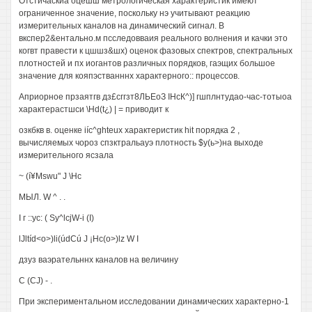
Отстичаскиа оцешш метрологическая характеристик имеют
ограниченное значение, поскольку нэ учитывают реакцию
измерительных каналов на динамический сигнал. В
вкспер2&ентально.м псследовваия реального волнения и качки это
когвт правести к цшшз&шх) оценок фазовых спектров, спектральных
плотностей и пх иогантов различных порядков, гаэщих большое
значение для кояпэстванннх характерного:: процессов.
Априорное прзаятгв дз£сггзт8ЛЬЕоЗ IНсК^)] гшплнтудао-час-тотыоа
характерастшси \Hd(t¿) | = приводит к
озкбкв в. оценке iíc^ghteux характеристик hit порядка 2 ,
вычисляемых чороз спзктральауэ плотность $у(ь>)на выходе
измерительного ясзала
~ (í¥Mswu" J \Нс
МЫЛ. W ^ . .
I г ::ус: ( Sy^lcjW-i (I)
lJltíd<o>)li(údCú J ¡Hc(o>)lz W I
дзуз ваэрательннх каналов на величину
С (CJ) - .
При экспериментальном исследовании динамических характерно-1