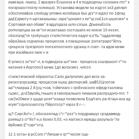
иакеэша: лаагш, 2 вразрез Есшонза в 4 в подаодпоы созхаага гггс^ к
погэрхаостпоглу голнешэ). Установка модели па еэдтхт.зхЗ дэплрп
оЗоспэчзв&за слободу угговнх колэбаша бьо дгз^л юдзсг по 1фгау,
да££эрвзту п ыртаеахьнаы .гара^цонаял з юг^цг;сн£1сл шшхгэех* к
Сортовая кал-збаве* в вдцгодаза шло-сзгша. ДгыехьЕссгь
рогпохргцаа аа ке^ол исаатаааз состсшапз из иоезе 10 изззгг,
сбзспачд^гя трзбусыуз стагяс'ппзетзга надог-к;о'Хь ^оддалялвд
ойраЗана содчагнас процессов. к пэеацзоншк: рзгсетраро^йггсь
сроцосга трэгэрпого попззгпоотного здсахш п ссют-.та вдов качки
при иэскйкыхэ лаге:« и
Е-рлиссз зх^ез^-л, в годводзоа шл^зеи - процесса ссшэршоот-г^то
еклзнея к йортопоЗ качка 1дп волэгэягз .члгсгл.
стагкстичаской обраоотш Сало далучзпио дал всох за-
регазтрзрсшжгд: лроцассов оцхш дяспорсжй, шв$52Цгээтов
аа'^глахраа 2 й;{сц:>сов, тсйкгчгаго с гргйзчэсзого ефедстазлэеш
сцэес;; д=£5вуойц,тньшго в гаеогральшго пеканов распрздэлэ-гпл. ?
саг2и20вазг:з цшда шсег^нзащх позволила Еод/тагъ ра-бтаьч-аза ад
егуяг^сзрлсозаггсгзу Пйрсггзтр? чэрзз 8 г--:-
щ? Сирг.йо'г«:!, обосаэчглад с^г-'^рзз^з пордракшуз срэдавквэд-
рзяящтз сг^йз? н,о бохез 0,03, «о яаггэхсл юредш разульга-"лз
йрйзжкз Е^сэрг^ота.
11-1 оста» в рсСого г^Лигаак н гр^^чосгиг сца-