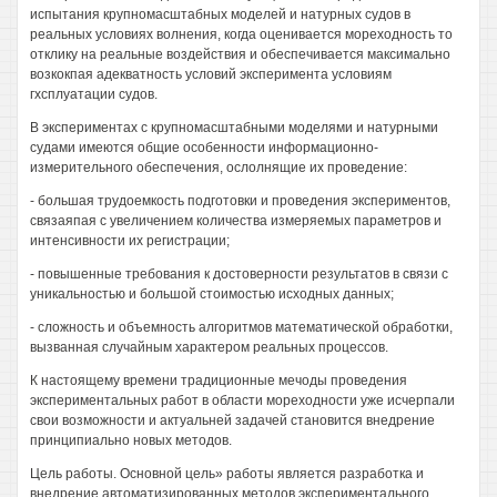
испытания крупномасштабных моделей и натурных судов в
реальных условиях волнения, когда оценивается мореходность то
отклику на реальные воздействия и обеспечивается максимально
возкокпая адекватность условий эксперимента условиям
гхсплуатации судов.
В экспериментах с крупномасштабными моделями и натурными
судами имеются общие особенности информационно-
измерительного обеспечения, ослолнящие их проведение:
- большая трудоемкость подготовки и проведения экспериментов,
связаяпая с увеличением количества измеряемых параметров и
интенсивности их регистрации;
- повышенные требования к достоверности результатов в связи с
уникальностью и большой стоимостью исходных данных;
- сложность и объемность алгоритмов математической обработки,
вызванная случайным характером реальных процессов.
К настоящему времени традиционные мечоды проведения
экспериментальных работ в области мореходности уже исчерпали
свои возможности и актуальней задачей становится внедрение
принципиально новых методов.
Цель работы. Основной цель» работы является разработка и
внедрение автоматизированных методов экспериментального