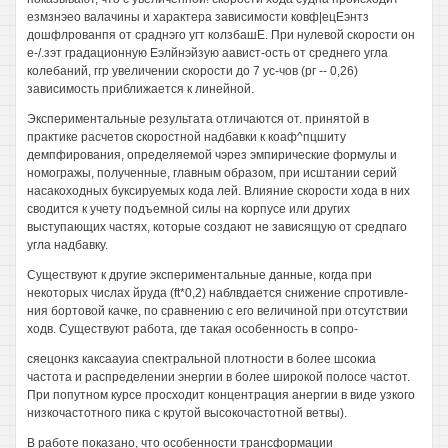
езмзнэео валачины и характера зависимости ковф|ецЕэнтз
дошфлрованпя от сраднэго угт колзбашЕ. При нулевой скорости он
е-/.зэт градационную Еэлйнэйзую аавист-ость от среднего угла
колебаний, ггр увеличении скорости до 7 ус-чов (рг -- 0,26)
зависимость приближается к линейной.
Экспериментальные результата отличаются от. принятой в
практике расчетов скоростной надбавки к коаф^пцшиту
демпфирования, определяемой чэрез эмпирические формулы и
номогражы, полученные, главным образом, при исштании серий
насакоходных буксируемых кода лей. Влияние скорости хода в них
сводится к учету подъемной силы на корпусе или других
выступающих частях, которые создают не зависящую от средпаго
угла надбавку.
Существуют к другие экспериментальные данные, когда при
некоторых числах йруда (ft*0,2) наблвдается снижение спротивле-
ния бортовой качке, по сравнению с его величиной при отсутствии
ходв. Существуют работа, где такая особенность в сопро-
сяецонкз каксаауиа спектральной плотности в более шсокиа
частота и распределении энергии в более широкой полосе частот.
При попутном курсе просходит концентрация анергии в виде узкого
низкочастотного пика с крутой высокочастотной ветвы).
В работе показано, что особенности трансформации