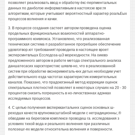
позволяет реализовать ввод н обработку ёкс-перпментальных
данных по данболэе информативным в настоязэе вре:гя
алгоритмам, которые учитывают вероятностный характер роальЕых
процессов волнения и качки.
3. В процессе создания састеет автором проведена оценка
продельных функциональных воаиогностей аппаратно-
программного коивяокса. Установлено, что реализованная
техническая система п разработанное прогребшее обеспечение
удовлэтвор.ют требования! проводила в настоящее вроет
эксперсмнтвльшх Есслодоза-шЗ мореходности. На оиювэ
предложенного автором в работе метода спектрального анализа
даншатесасих харсктористхкс шявлв-но, что в реализованной
систем при обработке вкснеримекталь-кнх детых необходим учет
действительного езда частотах характеристик измерительных
каналов. Показано, что прадоюгэнный метод коррекции оценок
спектральных плотностей позволяет в некоторых случаях на 20 - 30
процентов снизить погрешность в но-личэствэннах адэнках
исследуемых процессов.
4. С целью получения вксперккантальннх сценок основных ш-
реходшх качеств крупномасштабной модели с нетрадиционны;.®
обводами на береговом комплексе проводеш га. исследования з
условиях тихой вода и реального волнения при различных
полозешг-ях модели относительна волнения и поверхности.