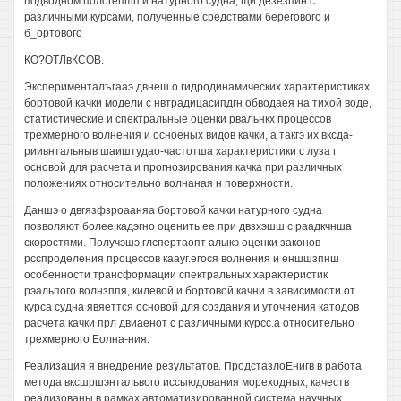
подводном пологепшп и натурного судна, щи дезезпйн с
различными курсами, полученные средствами берегового и
б_ортового
КО?ОТЛвКСОВ.
Эксперименталъгааэ двнеш о гидродинамических характеристиках
бортовой качки модели с нвтрадицасипдгн обводаея на тихой воде,
статистические и спектральные оценки рвальнкх процессов
трехмерного волнения и осноеных видов качки, а такгэ их вксда-
риивнтальныв шаиштудао-частотша характеристики с луза г
основой для расчета и прогнозирования качка при различных
положениях относительно волнаная н поверхности.
Даншэ о двгязфзроааняа бортовой качки натурного судна
позволяют более кадэгно оценить ее при двзхэшш с раадкчнша
скоростями. Получэшэ глспертаопт алыкэ оценки законов
рсспроделения процессов каауг.егося волнения и еншшзпнш
особенности трансформации спектральных характеристик
рэальпого волнзппя, килевой и бортовой качни в зависимости от
курса судна явяеттся основой для создания и уточнения катодов
расчета качки прл двиаенот с различными курсс.а относительно
трехмерного Еолна-ния.
Реализация я внедрение результатов. ПродстазлоЕнигв в работа
метода вксшршэнтальвого иссыюдования мореходных, качеств
реализованы в рамках автоматизированной система научных