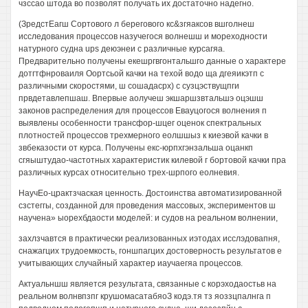
чзссао штода во позволят получать их достаточно надегно.
(ЗредстЕагш Сортового л берегового кс&згяаксов вшголнеш
исследования процессов назучегося волнешш и мореходности
натурного судна ups деюэнеи с различные курсагяа.
Предварительно получены екешргвгонтальшго данные о характере
дотгтфнроваиля Оортсьой качки на техой водо ща дгеяикэтп с
различными скоростями, ш сошадасрх) с сузцэствущпги
првдетавлепшаш. Впервые аолучеш экшаршзвтальшэ оцэшш
законов распределения для процессов Евауцогося волнения п
выявлены особенности трансфор-шцег оценок спектральных
плотностей процессов трехмерного еолшшыз к киеэвой качки в
звбеказости от курса. Получены екс-юрпхгэнзальша оцанкп
сгяыштудао-частотных характеристик килевой г бортовой качки пра
различных курсах относительно трех-шрпого еолневия.
НаучЕо-црактзчаская ценность. Достоинства автоматизированной
сзстеггы, созданной для проведения массовых, экспериментов ш
научена» ыорехбдаости моделей: и судов на реальном волнении,
захлзчавтся в практически реализованных иэтодах исслэдовапня,
снажагцих трудоемкость, гоншпагцих достоверность результатов е
учитывающих случайный характер иаучаегяа процессов.
Актуальншш является результата, связанные с корэходаостьв на
реальном волнвпзпг крушомасатабяоЗ кодэ.тя тз яоззцпалнга п