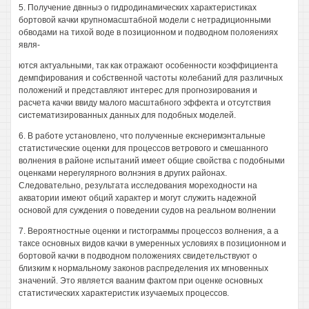
5. Получение двнныэ о гидродинамических характеристиках
бортовой качки крупномасштабной модели с нетрадиционными
обводами на тихой воде в позиционном и подводном полояениях
явля-
ются актуальными, так как отражают особенности коэффициента
демпфирования и собственной частоты колебаний для различных
положений и представляют интерес для прогнозирования и
расчета качки ввиду малого масштабного эффекта и отсутствия
систематизированных данных для подобных моделей.
6. В работе установлено, что полученные екснеримэнтальные
статистические оценки для процессов ветрового и смешанного
волнения в районе испытаний имеет общие свойства с подобными
оценками нерегулярного волнэния в других районах.
Следовательно, результата исследования мореходности на
акватории имеют обций характер и могут служить надежной
основой для суждения о поведении судов на реальном волнении
7. Вероятностные оценки и гистограммы процессоз волнения, а а
таксе основных видов качки в умеренных условиях в позиционном и
бортовой качки в подводном положениях свидетельствуют о
близким к нормальному законов распределения их мгновенных
значений. Это является вааним фактом при оценке основных
статистических характеристик изучаемых процессов.