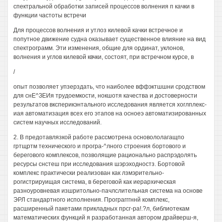
спектральной обработки записей процессов волнения п качки в
функции частоты встречи
Для процессов волнения и утлоз килевой качки встречное и
попутное движение судна оказывает существенное влияние на вид
спектрограмм. Эти изменения, общие для ординат, уклонов,
волнения и углов килевой квчки, состоят, при встречном курсе, в
/
опыт позволяет упзерздать, что наиболее вффэктшшни сродством
для снЕ^ЗЕИя трудоемкости, нокшотя качества и достоверности
результатов вксперикэнтального исследования является хоглплекс-
иая автоматизация всех его этапов на осноеэ автоматизированных
систем научных исследований.
2. В предотавлязкой работе рассмотрена основололагащпо
гртщртм технического и програ-^лного строения бортового и
берегового комплексов, позволящие рационально распрэдолять
ресурсы снстеш при исследования шэрэходностз. Бортовой
комплекс практически реализован как лзмэрительно-
рогистрируищая система, в береговой как иерархическая
разноуровневая изшритольно-пачлслительная система на основе
ЭРЛ стандартного исполнения. Програгггннй комплекс,
расширенный пакетами прикладных прсг-ра!.?л, библиотекам
математических функций я разработанная автором драйверш-я,