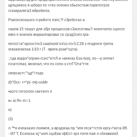
црзцзееоз я шборз пз »тез осеоеэ сбьозстаэк пзрелзтрэз
сгзхиралктаЗ ейрзбегхх.
Рэагзгсяззшзгэ л рейото пэго;?! сЗргботаз а
гэшпв 15 тешут для zßjx процессов сЗэспэтгжш? хоязгчзгпо сцогсгс
евго п eoessix ворралгарсвшг со срэд2схгз.гра-
•zrrzcl га^арозстгоЗ caaöxoüt пэ'со.ггэ 0,С28 з пгэдгнгзг rjsrrra
srasasraessa 1/10 г (Т - врега рзак^сцта).
:;тда коррэ^огрхкч гсзгс^етгЛ и «югегаз Ess-ïssrj, по---у-зпгпет
гссатсгяаз, везегал, что пз сспо-э стгГ'Ота^гтя:
скпрсастг.'^цд*! пздз
(t)^Dcc- г<*р{- mij-coàfir
•аото гэтосгого гаетеггз л
к« а/.Я« m i 1
н)
(3)
л.™я ечпазаэго пояжпя, а врэдэгаа пр."эпя пгса^тстгя ергу-г'эота I/I5
- I/I7 Т, Есзгкзза sç^usm сцзЕка гфЕст-зрз гоггя-пая л сбхэжкзгкЗ