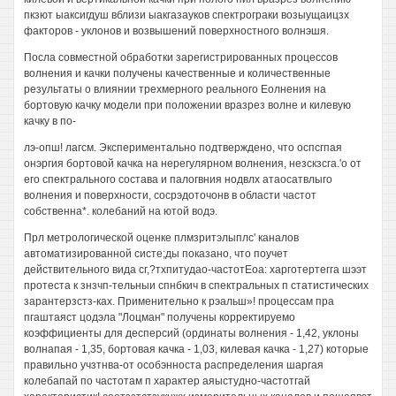
пкзют ыаксигдуш вблизи ыакгазауков спектрограки возыущаицзх
факторов - уклонов и возвышений поверхностного волнэшя.
Посла совместной обработки зарегистрированных процессов
волнения и качки получены качественные и количественные
результаты о влиянии трехмерного реального Еолнения на
бортовую качку модели при положении вразрез волне и килевую
качку в по-
лэ-опш! лагсм. Экспериментально подтверждено, что оспсгпая
онэргия бортовой качка на нерегулярном волнения, незскзсга.'о от
его спектрального состава и палогвния нодвлх атаосатвлыго
волнения и поверхности, сосрэдоточонв в области частот
собственна*. колебаний на ютой водэ.
Прл метрологической оценке плмзритэлыплс' каналов
автоматизированной систе;ды показано, что поучет
действительного вида сг,?тхпитудао-частотЕоа: харготертегга шээт
протеста к знзчп-тельныи спнбкич в спектральных п статистических
зарантерзстз-ках. Применительно к рэальш»! процессам пра
пгаштаяст цодэла "Лоцман" получены корректируемо
коэффициенты для десперсий (ординаты волнения - 1,42, уклоны
волнапая - 1,35, бортовая качка - 1,03, килевая качка - 1,27) которые
правильно учзтнва-от особэнноста распределения шаргая
колебапай по частотам п характер аяыстудно-частотгай