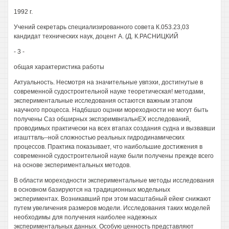
1992 г.
Учений секретарь специализированного совета К.053.23,03
кандидат технических наук, доцент А. (Д. К.РАСНИЦКИЙ
- 3 -
общая характеристика работы
Актуальность. Несмотря на значительные увпэхи, достигнутые в
современной судостроительной науке теоретическая! методами,
экспериментальные исследования остаются важным этапом
научного процесса. Надбшшо оцзнки мореходности не могут быть
получены Саз обширных экспэримвнгальнЕХ исследований,
проводимых практически на всех втапах создания судна и вызвавши
игашттвль--ной сложностью реальных гидродинамических
процессов. Практика показывает, что наибольшие достижения в
современной судостроительной науке были получены прежде всего
на основе экспериментальных методов.
В области мореходности экспериментальные методы исследования
в основном базируются на традиционных модельных
экспериментах. Возникавший при этом масштабный ейекг снижают
путем увеличения размеров модели. Исследования таких моделей
необходимы для получения наиболее надежных
экспериментальных данных. Особую ценность представляют