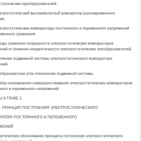
статических преобразователей.
ектростатический высоковольтный компаратор разновременного
ия.
ектростатические компараторы постоянного и переменного напряжений
менного сравнения.
тоды снижения погрешности электростатических компараторов
ний от влияния неидентичности электростатических преобразователей.
епление подвижной системы электростатического компаратора
ний.
еобразователи угла отклонения подвижной системы.
ыбор направления совершенствования электростатических компараторов
ного и переменного напряжений.
 К ГЛАВЕ 1.
II. ПРИНЦИП ПОСТРОЕНИЯ ЭЛЕКТРОСТАТИЧЕСКОГО
АТОРА ПОСТОЯННОГО И ПЕРЕМЕННОГО
ЖЕНИЙ
оретическое обоснование принципа построения электростатического