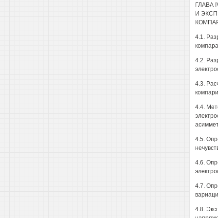
ГЛАВА 
И ЭКС
КОМПА
4.1. Ра
компара
4.2. Ра
электро
4.3. Ра
компари
4.4. Ме
электро
асиммет
4.5. Оп
нечувст
4.6. Оп
электро
4.7. Оп
вариаци
4.8. Эк