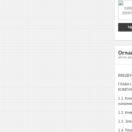
Ч
Огла
автор ди
ВВЕДЕН
ГЛАВА 
КОМПА
1.1. Кл
напряже
1.2. Ко
1.3. Эл
1.4. По