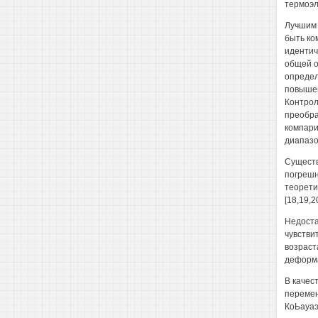
термоэл
Лучшим 
быть ко
идентич
общей о
определ
повышен
Контрол
преобра
компари
диапазо
Существ
погрешн
теорети
[18,19,20
Недоста
чувстви
возраст
деформа
В качес
перемен
КоЬауаэ