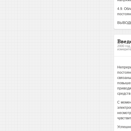
напряже
4.9. Об
постоян
ВЫВОДЫ 
Введ
2000 год
измерите
Непреры
постоян
связаны
повышен
приводи
средств 
С момен
электро
несмотр
чувстви
Успешно