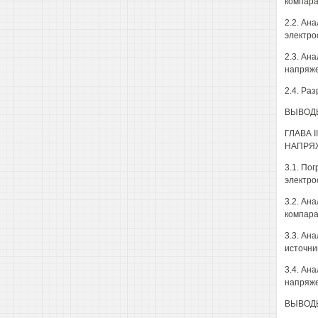
компара
2.2. Ан
электро
2.3. Ан
напряже
2.4. Ра
ВЫВОДЫ 
ГЛАВА 
НАПРЯ
3.1. По
электро
3.2. Ан
компара
3.3. Ан
источни
3.4. Ан
напряж
ВЫВОДЫ 