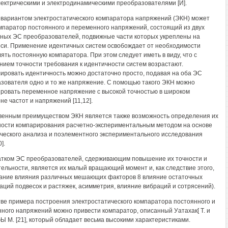
ектрическими и электродинамическими преобразователями [И].
вариантом электростатического компаратора напряжений (ЭКН) может
мпаратор постоянного и переменного напряжений, состоящий из двух
ных ЭС преобразователей, подвижные части которых укреплены на
си. Применение идентичных систем освобождает от необходимости
ять постоянную компаратора. При этом следует иметь в виду, что с
ием точности требования к идентичности систем возрастают.
ировать идентичность можно достаточно просто, подавая на оба ЭС
зователя одно и то же напряжение. С помощью такого ЭКН можно
ровать переменное напряжение с высокой точностью в широком
не частот и напряжений [11,12].
енным преимуществом ЭКН является также возможность определения их
ости компарирования расчетно-экспериментальным методом на основе
ческого анализа и поэлементного экспериментального исследования
].
тком ЭС преобразователей, сдерживающим повышение их точности и
тельности, является их малый вращающий момент и, как следствие этого,
ание влияния различных мешающих факторов 8 влияние остаточных
ций подвесок и растяжек, асимметрия, влияние вибраций и сотрясений).
тве примера построения электростатического компаратора постоянного и
ного напряжений можно привести компаратор, описанный Уатахак[ Т. и
Ы М. [21], который обладает весьма высокими характеристиками.