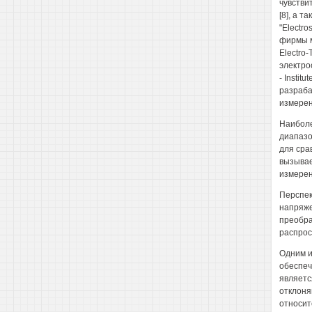
чувстви
[8], а 
"Electr
фирмы ми
Electro-
электрос
- Instit
разраба
измерен
Наиболе
диапазо
для сра
вызывае
измерен
Перспек
напряже
преобра
распрос
Одним и
обеспеч
являетс
отклоня
относит