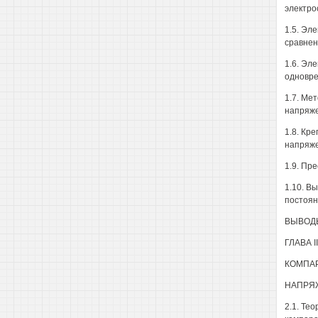
электро
1.5. Эл
сравнен
1.6. Эл
одновре
1.7. Ме
напряже
1.8. Кр
напряже
1.9. Пр
1.10. В
постоян
ВЫВОДЫ
ГЛАВА 
КОМПАР
НАПРЯ
2.1. Те