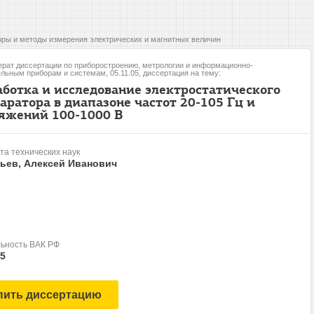
ры и методы измерения электрических и магнитных величин
рат диссертации по приборостроению, метрологии и информационно-
льным приборам и системам, 05.11.05, диссертация на тему:
аботка и исследование электростатического
аратора в диапазоне частот 20-105 Гц и
яжений 100-1000 В
та технических наук
ьев, Алексей Иванович
ьность ВАК РФ
05
пить диссертацию