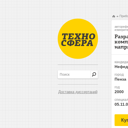
Прибо
авторефе
измерите
Разр
комп
напр
кандида
Нефед
город
Пенза
год
2000
Доставка диссертаций
специал
05.11.
Ку