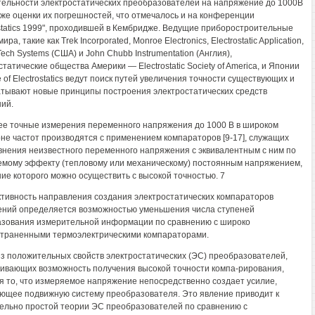
тельности электростатических преобразователей на напряжение до 1000В
также оценки их погрешностей, что отмечалось и на конференции
ostatics 1999", проходившей в Кембридже. Ведущие приборостроительные
ра, такие как Trek Incorporated, Monroe Electronics, Electrostatic Application,
Tech Systems (США) и John Chubb Instrumentation (Англия),
татические общества Америки — Electrostatic Society of America, и Японии
ute of Electrostatics ведут поиск путей увеличения точности существующих и
тывают новые принципы построения электростатических средств
ий.
е точные измерения переменного напряжения до 1000 В в широком
не частот производятся с применением компараторов [9-17], служащих
внения неизвестного переменного напряжения с эквивалентным с ним по
мому эффекту (тепловому или механическому) постоянным напряжением,
ие которого можно осуществить с высокой точностью. 7
тивность направления создания электростатических компараторов
ний определяется возможностью уменьшения числа ступеней
зования измерительной информации по сравнению с широко
траненными термоэлектрическими компараторами.
з положительных свойств электростатических (ЭС) преобразователей,
ивающих возможность получения высокой точности компа-рирования,
я то, что измеряемое напряжение непосредственно создает усилие,
ющее подвижную систему преобразователя. Это явление приводит к
ельно простой теории ЭС преобразователей по сравнению с