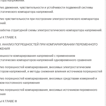
тора напряжений.
ализ движения, чувствительности и устойчивости подвижной системы
статического компаратора напряжений.
ализ чувствительности при построении электростатического компаратора
ний.
зработка структурной схемы электростатического компаратора напряжений.
К ГЛАВЕ II.
III. АНАЛИЗ ПОГРЕШНОСТЕЙ ПРИ КОМПАРИРОВАНИИ ПЕРЕМЕННОГО
ЖЕНИЯ
грешности компарирования напряжений с применением
статических компараторов напряжений одновременного сравнения
ализ погрешностей компарирования, вносимых электростатическим
тором напряжений, и методы снижения влияния источников погрешностей
ализ погрешностей компарирования, вносимых средствами измерений и
ком постоянного напряжения
ализ погрешностей компарирования, вносимых источником переменного
ения
К ГЛАВЕ III