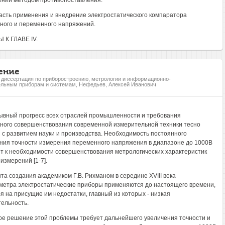
ний методом противопоставления.
ласть применения и внедрение электростатического компаратора
ного и переменного напряжений.
К ГЛАВЕ IV.
ение
, диссертация по приборостроению, метрологии и информационно-
льным приборам и системам, Нефедьев, Алексей Иванович
вный прогресс всех отраслей промышленности и требования
ного совершенствования современной измерительной техники тесно
 с развитием науки и производства. Необходимость постоянного
ия точности измерения переменного напряжения в диапазоне до 1000В
т к необходимости совершенствования метрологических характеристик
измерений [1-7].
та создания академиком Г.В. Рихманом в середине XVIII века
метра электростатические приборы применяются до настоящего времени,
я на присущие им недостатки, главный из которых - низкая
тельность.
е решение этой проблемы требует дальнейшего увеличения точности и