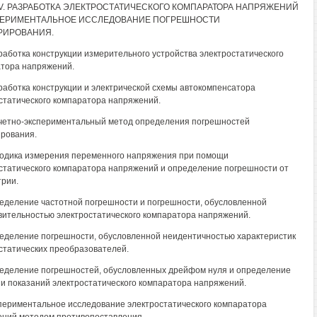
IV. РАЗРАБОТКА ЭЛЕКТРОСТАТИЧЕСКОГО КОМПАРАТОРА НАПРЯЖЕНИЙ
ПЕРИМЕНТАЛЬНОЕ ИССЛЕДОВАНИЕ ПОГРЕШНОСТИ
РИРОВАНИЯ.
зработка конструкции измерительного устройства электростатического
тора напряжений.
зработка конструкции и электрической схемы автокомпенсатора
статического компаратора напряжений.
счетно-экспериментальный метод определения погрешностей
рования.
тодика измерения переменного напряжения при помощи
статического компаратора напряжений и определение погрешности от
рии.
ределение частотной погрешности и погрешности, обусловленной
вительностью электростатического компаратора напряжений.
ределение погрешности, обусловленной неидентичностью характеристик
статических преобразователей.
ределение погрешностей, обусловленных дрейфом нуля и определение
и показаний электростатического компаратора напряжений.
спериментальное исследование электростатического компаратора