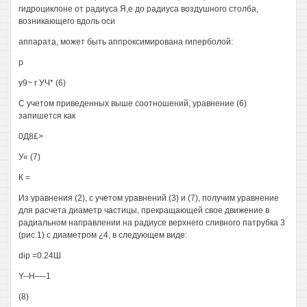
гидроциклоне от радиуса Я,е до радиуса воздушного столба,
возникающего вдоль оси
аппарата, может быть аппроксимирована гиперболой:
р
у9~ г УЧ* (6)
С учетом приведенных выше соотношений, уравнение (6)
запишется как
0Д8£>
У« (7)
К =
Из уравнения (2), с учетом уравнений (3) и (7), получим уравнение
для расчета диаметр частицы, прекращающей свое движение в
радиальном направлении на радиусе верхнего сливного патрубка 3
(рис.1) с диаметром ¿4, в следующем виде:
dip =0.24Ш
Y--H—-1
(8)