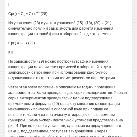
I
Ср(() = С„ + Ск-е"'° (28)
Из уравнения (28) с учетом уравнений (15) -(18), (20) и (21)
окончательно получим зависимость для расчета изменения
концентрации твердой фазы в оборотной воде от времени:
Ср(') =---+ • (29)
К к
По зависимости (29) можно построить график изменения
концентрации механических примесей в оборотной воде в
зависимости от времени при использовании какого-либо
гидроциклона с конкретными геометрическими параметрами.
Четвёртая глава посвящена описанию методики проведения
экспериментов. Были проведены две серии экспериментов. Первая
серия экспериментов проводилась с целью подтверждения
применимости формулы (29) к расчету снижения концентрации
механических примесей в оборотной воде при подаче ее
незначительной части на очистку в гидроциклон с приемным
бункером. Схема экспериментальной установки представлена на
рис. 4. При включении установки, суспензия из циркуляционного
бака 2, под давлением, поступает в гидроциклон 1 через
тангенциальный патрубок, который расположен в верхней части