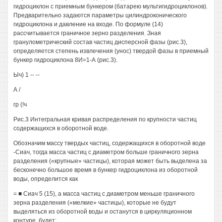
гидроциклон с приемным бункером (батарею мультигидроциклонов).
Предварительно задаются параметры цилиндроконического
гидроциклона и давление на входе. По формуле (14)
рассчитывается граничное зерно разделения. Зная
гранулометрический состав частиц дисперсной фазы (рис.3),
определяется степень извлечения (унос) твердой фазы в приемный
бункер гидроциклона 8И=1-А (рис.3).
Ыч) 1 -- --
А /
гр (!ч
Рис.3 Интегральная кривая распределения по крупности частиц
содержащихся в оборотной воде.
Обозначим массу твердых частиц, содержащихся в оборотной воде
-Сиач, тогда масса частиц с диаметром больше граничного зерна
разделения («крупные» частицы), которая может быть выделена за
бесконечно большое время в бункер гидроциклона из оборотной
воды, определится как
= ■ Сиач 5 (15), а масса частиц с диаметром меньше граничного
зерна разделения («мелкие» частицы), которые не будут
выделяться из оборотной воды и останутся в циркуляционном
контуре, будет: