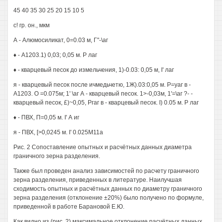
45 40 35 30 25 20 15 10 5
с! гр. он., мкм
А - Алюмосиликат, 0=0.03 м, Г"-\аг
♦ - А1203.1) 0,03; 0,05 м. Р лаг
♦ - кварцевый песок до измельчения, 1)-0.03: 0,05 м, I' лаг
я - кварцевый песок после ичмедьчетю, 1Ж).03:0,05 м. Р=уаг в -
А1203. О =0.075м; 1' \аг А - кварцевый песок. 1>-0,03м, 1'=\аг ?- -
кварцевый песок, £)~0,05, Ргаг в - кварцевый песок. I) 0.05 м. Р лаг
♦ - ПВХ, П=0,05 м. I' А иг
я - ПВХ, [>0,0245 м. I' 0.025М11а
Рис. 2 Сопоставление опытных и расчётных данных диаметра
граничного зерна разделения.
Также был проведен анализ зависимостей по расчету граничного
зерна разделения, приведенных в литературе. Наилучшая
сходимость опытных и расчётных данных по диаметру граничного
зерна разделения (отклонение ±20%) было получено по формуле,
приведенной в работе Барановой Е.Ю.
Как видно из (рис. 2) максимальное отклонение расчётных данных