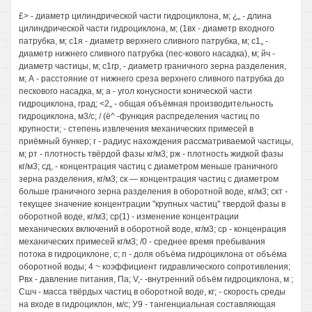
£> - диаметр цилиндрической части гидроциклона, м; ¿„ - длина
цилиндрической части гидроциклона, м; (1вх - диаметр входного
патрубка, м; с1я - диаметр верхнего сливного патрубка, м; с1„ -
диаметр нижнего сливного патрубка (пес-кового насадка), м; йч -
диаметр частицы, м; с1гр, - диаметр граничного зерна разделения,
м; А - расстояние от нижнего среза верхнего сливного патрубка до
пескового насадка, м; а - угол конусности конической части
гидроциклона, град; <2„ - общая объёмная производительность
гидроциклона, м3/с; / (ё^ -функция распределения частиц по
крупности; - степень извлечения механических примесей в
приёмный бункер; г - радиус нахождения рассматриваемой частицы,
м; рт - плотность твёрдой фазы кг/м3; рж - плотность жидкой фазы
кг/м3; сд, - концентрация частиц с диаметром меньше граничного
зерна разделения, кг/м3; ск — концентрация частиц с диаметром
больше граничного зерна разделения в оборотной воде, кг/м3; скт -
текущее значение концентрации "крупных частиц" твердой фазы в
оборотной воде, кг/м3; ср(1) - изменение концентрации
механических включений в оборотной воде, кг/м3; ср - конценрация
механических примесей кг/м3; /0 - среднее время пребывания
потока в гидроциклоне, с; п - доля объёма гидроциклона от объёма
оборотной воды; 4 ~ коэффициент гидравлического сопротивления;
Рвх - давление питания, Па; V,- -внутренний объём гидроциклона, м ;
Сшч - масса твёрдых частиц в оборотной воде, кг; - скорость среды
на входе в гидроциклон, м/с; У9 - тангенциальная составляющая