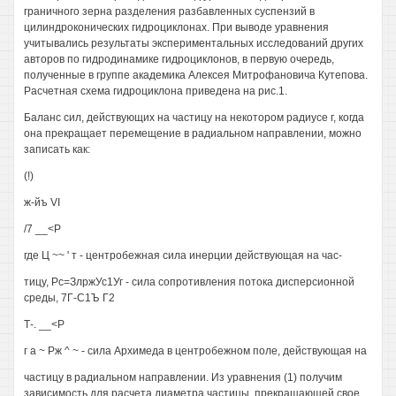
граничного зерна разделения разбавленных суспензий в
цилиндроконических гидроциклонах. При выводе уравнения
учитывались результаты экспериментальных исследований других
авторов по гидродинамике гидроциклонов, в первую очередь,
полученные в группе академика Алексея Митрофановича Кутепова.
Расчетная схема гидроциклона приведена на рис.1.
Баланс сил, действующих на частицу на некотором радиусе г, когда
она прекращает перемещение в радиальном направлении, можно
записать как:
(!)
ж-йъ VI
/7 __<Р
где Ц ~~ ' т - центробежная сила инерции действующая на час-
тицу, Рс=ЗлржУс1Уг - сила сопротивления потока дисперсионной
среды, 7Г-С1Ъ Г2
Т-. __<Р
г а ~ Рж ^ ~ - сила Архимеда в центробежном поле, действующая на
частицу в радиальном направлении. Из уравнения (1) получим
зависимость для расчета диаметра частицы, прекращающей свое