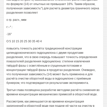
по формуле (14) от опытных не превышает 16%. Таким образом,
полученная зависимость^) для расчета диаметра граничного зерна
разделения позволяет
о гр. расч., мкм
г:--*.:
-16°
О 5 10 15 20 25 30 35 40 4
повысить точность расчёта традиционной конструкции
цилиндроконического гидроциклона с двумя продуктами
разделения, что в свою очередь повышает точность определения
показателей разделения гидроциклона: степени извлечения
твёрдой фазы с осветлённым и сгущенным потоками и
концентрации твёрдой фазы в продуктах разделения. Очевидно,
что полученная зависимость (14) может быть применена и для
расчёта очистки оборотной воды в гидроциклоне с приёмным
бункером, что подтверждается результатами эксперимента.
Третья глава посвящена разработке методики расчёта снижения во
времени концентрации механических примесей в оборотной воде.
Рассмотрим, как уменьшается во времени концентрация
загрязнений в оборотной воде при подаче её части на очистку в