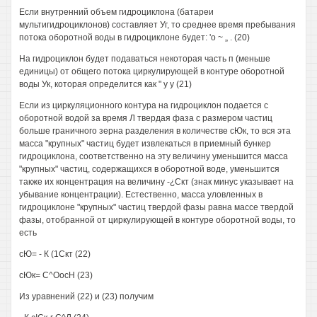
Если внутренний объем гидроциклона (батареи
мультигидроциклонов) составляет Уг, то среднее время пребывания
потока оборотной воды в гидроциклоне будет: 'о ~ „ . (20)
На гидроциклон будет подаваться некоторая часть п (меньше
единицы) от общего потока циркулирующей в контуре оборотной
воды Ук, которая определится как " у у (21)
Если из циркуляционного контура на гидроциклон подается с
оборотной водой за время Л твердая фаза с размером частиц
больше граничного зерна разделения в количестве сЮк, то вся эта
масса "крупных" частиц будет извлекаться в приемный бункер
гидроциклона, соответственно на эту величину уменьшится масса
"крупных" частиц, содержащихся в оборотной воде, уменьшится
также их концентрация на величину -¿Скт (знак минус указывает на
убывание концентрации). Естественно, масса уловленных в
гидроциклоне "крупных" частиц твердой фазы равна массе твердой
фазы, отобранной от циркулирующей в контуре оборотной воды, то
есть
сЮ= - К (1Скт (22)
сЮк= С^ОосН (23)
Из уравнений (22) и (23) получим