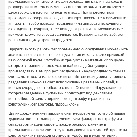
промышленности, энергетике для охлаждения различных сред в
рекуперативных теплооб-менных аппаратах обычно используется в
качестве холодного теплоносителя вода. При многократном
прохождении оборотной воды по контуру: насосы -теплообменные
аппараты - трубопроводы - градирня (или аппараты воздушного
охлаждения) - сборник, в нее попадают различные механические
примеси, кроме того, вода заиливается. Возможна так же забивка
распиливающих устройств градирен.
Эффективность работы теплообменного оборудования может быть
значительно повышена за счет удаления механических примесей
из оборотной воды. Отстойники требуют значительных площадей,
которые в принципе невозможно найти на действующих
производствах. Сам процесс разделения неоднородных систем за
счет силы тяжести малоэффективен. Интенсифицировать процесс
разделения можно за счет использования различных полей, в
первую очередь центробежного поля. Основное оборудование, в
котором разделение суспензий происходит под действием
центробежной силы инерции - это центрифуги различных
конструкций, сепараторы, гидроциклоны.
Цилиндроконические гидроциклоны, несмотря на то, что обладают
худшими показателями разделения, чем фильтры, центрифуги и
сепараторы, нашли самое широкое распространение в
промышленности за счет отсутствия движущихся частей, простоты
конструкции, не высокой стоимости, удобства в эксплуатации,