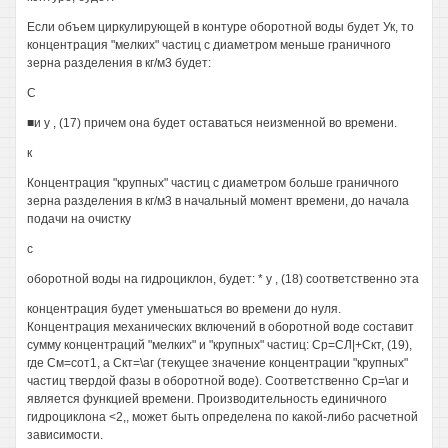
Если объем циркулирующей в контуре оборотной воды будет Ук, то
концентрация "мелких" частиц с диаметром меньше граничного
зерна разделения в кг/м3 будет:
С
■и у , (17) причем она будет оставаться неизменной во времени.
к
Концентрация "крупных" частиц с диаметром больше граничного
зерна разделения в кг/м3 в начальный момент времени, до начала
подачи на очистку
с
оборотной воды на гидроциклон, будет: * у , (18) соответственно эта
концентрация будет уменьшаться во времени до нуля.
Концентрация механических включений в оборотной воде составит
сумму концентраций "мелких" и "крупных" частиц: Ср=СЛ|+Скт, (19),
где См=сот1, а Скт=\аг (текущее значение концентрации "крупных"
частиц твердой фазы в оборотной воде). Соответственно Ср=\аг и
является функцией времени. Производительность единичного
гидроциклона <2,, может быть определена по какой-либо расчетной
зависимости.