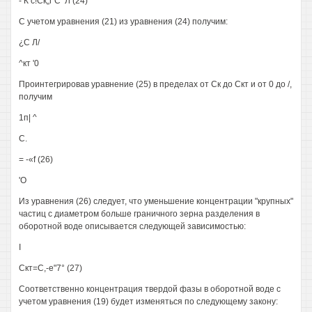
- К с!Ск„г С^Л (24)
С учетом уравнения (21) из уравнения (24) получим:
¿С Л/
^кт '0
Проинтегрировав уравнение (25) в пределах от Ск до Скт и от 0 до /,
получим
1п| ^
С.
= -«f (26)
'О
Из уравнения (26) следует, что уменьшение концентрации "крупных"
частиц с диаметром больше граничного зерна разделения в
оборотной воде описывается следующей зависимостью:
I
Скт=С,-е"7° (27)
Соответственно концентрация твердой фазы в оборотной воде с
учетом уравнения (19) будет изменяться по следующему закону: