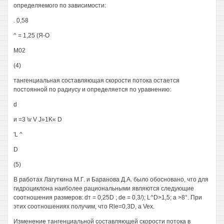
определяемого по зависимости:
. 0,58
^ = 1,25 (Я-О
М02
(4)
тангенциальная составляющая скорости потока остается
постоянной по радиусу и определяется по уравнению:
d
и =3 \v V J»1K« D
'L ^
D
(5)
В работах Лагуткина М.Г. и Баранова Д.А. было обосновано, что для
гидроциклона наиболее рациональными являются следующие
соотношения размеров: dт = 0,25D ; de = 0,3/); L^D>1,5; а >8°. При
этих соотношениях получим, что Rle=0,3D, a Vex.
Изменение тангенциальной составляющей скорости потока в