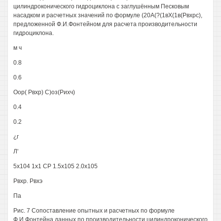
цилиндроконического гидроциклона с заглушённым Песковым
насадком и расчетных значений по формуле (20А(?(1вХ(1в(Рвхрс),
предложенной Ф.И.Фонтейном для расчета производительности
гидроциклона.
м ч
0.8
0.6
Оор( Рвхр) С)оз(Рихч)
0.4
0.2
¿г
Л'
5х104 1x1 СР 1.5х105 2.0х105
Рвхр. Рвхэ
Па
Рис. 7 Сопоставление опытных и расчетных по формуле
Ф.И.Фонтейна данных по производительности цилиндроконического