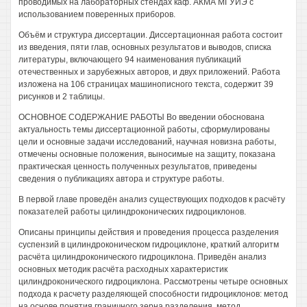
проводимых на лабораторных стендах каф. АКМА МГУИЭ с
использованием поверенных приборов.
Объём и структура диссертации. Диссертационная работа состоит
из введения, пяти глав, основных результатов и выводов, списка
литературы, включающего 94 наименования публикаций
отечественных и зарубежных авторов, и двух приложений. Работа
изложена на 106 страницах машинописного текста, содержит 39
рисунков и 2 таблицы.
ОСНОВНОЕ СОДЕРЖАНИЕ РАБОТЫ Во введении обоснована
актуальность темы диссертационной работы, сформулированы
цели и основные задачи исследований, научная новизна работы,
отмечены основные положения, выносимые на защиту, показана
практическая ценность полученных результатов, приведены
сведения о публикациях автора и структуре работы.
В первой главе проведён анализ существующих подходов к расчёту
показателей работы цилиндроконических гидроциклонов.
Описаны принципы действия и проведения процесса разделения
суспензий в цилиндроконическом гидроциклоне, краткий алгоритм
расчёта цилиндроконического гидроциклона. Приведён анализ
основных методик расчёта расходных характеристик
цилиндроконического гидроциклона. Рассмотрены четыре основных
подхода к расчету разделяющей способности гидроциклонов: метод
на основе понятия граничного зерна разделения, метод,