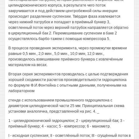
цилиндроконического корпуса, в результате чего поток
закручивается и под действием центробежной силы инерции
происходит разделение суспензии. Твёрдая фаза извлекается
через нижний патрубок и попадает в приёмный бункер 3,
осветленный поток через верхний патрубок направляется обратно
в циркуляционный бак 2. Перемешивание суспензии в баке 2
осуществлялось барбо-тажем с помощью компрессора 5.
В процессе проведения эксперимента, через промежутки времени
равные 0,5 мин., 2,0 мин., 5,0 мин., 10,0 мин, 12,0 мин.,
производилось взвешивание приёмного бункера с извлечённым
материалом на весах.
Вторая серия экспериментов проводилась с целью подтверждения
хорошей сходимости расчетов производительности гидроциклона
по формуле Ф.И.Фонтейна с опытными данными, полученными на
лабораторном
стенде с использованием промышленного гидроциклона с
диаметром цилиндрической части 25 мм. Принципиальная схема
установки аналогична, представленной на рис. 4. _
1 - цилиндроконический гидроциклон; 2 - циркуляционный бак; 3 -
приёмный бункер; 4 - насос; 5 - компрессор; 6 - манометр.
I - исходная суспензия; II - осветлённый поток; III - сгущённый поток в