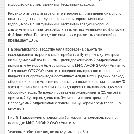
гидроциклона с заглушённым Песковым насадком.
Как видно из результатов опыта и расчета, приведенных на рис. 6,
опытные данные, полученные на цилиндроконическом
гидроциклоне с заглушённым Песковым насадком, хорошо
согласуются с теоретическими данными, полученными по формуле
Ф.И.Фонтейна. Расхождение опытных и расчетных значений не
превышает 10 %.
На реальном производстве бала проведена работа по
исследованию гидроциклона с приёмным бункером с диаметром
цилиндрической части 20 мм. Цилиндроконический гидроциклон с
приёмным бункером был установлен в МФО АНОФ-2 ОАО «Апатит».
По данным ОТК ОАО «Апатит» среднее содержание взвешенных
веществ в оборотной воде составляет 928,88 мг/л. Средний расход
оборотной воды в мельнично-флотационном отделении за смену (8
часов) составляет 10500 м3. На гидроциклон подавалось 0,45 м3/ч
оборотной воды. За время проведения эксперимента (25 часов) в
приёмный бункер выделилось Змг механических примесей.
Исследуемый гидроциклон с приемным бункером представлен на
рисунке 8.
Рис. 8. Гидроциклон с приёмным бункером на производственной
плошадке МФО АНОФ-2 ОАО «Апатит».
Условные обозначения, используемые в работе.