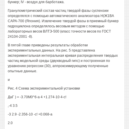
бункер; IV - воздух для барботажа.
Гранулометрический состав частиц твердой фазы суспензии
определялся с помощью автоматического анализатора Н(Ж1ВА
САРА-700 (Япония). Извлечение твердой фазы в приемный бункер
гидроциклона определялось весовым методом с помощью
лабораторных весов ВЛТЭ-500 (класс точности весов по ГОСТ
24104-2001 -II).
В пятой главе приведены результаты обработки
экспериментальных данных. На рис. 5 представлена
экспериментальная интегральная кривая распределения твердых
частиц модельной среды (двухводный гипс) и построенная по
уравнению регрессии (30), аппроксимирующему полученные
опытные данные.
и
Рис. 4 Схема экспериментальной установки
ДаГ ) = -3.70М0^6-а 4 +1.274-10 4-с!
,-4 3.5
-3 2.9 -2.356-10 -с! +0.068-а
2.0