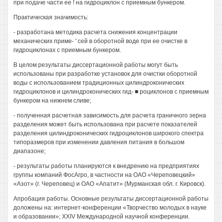
при подаче части ее ! на гидроциклон с приемным бункером.
Практическая значимость:
- разработана методика расчета снижения концентрации
механических приме- ' сей в оборотной воде при ее очистке в
гидроциклонах с приемным бункером.
В целом результаты диссертационной работы могут быть
использованы при разработке установок для очистки оборотной
воды с использованием традиционных цилиндроконических
гидроциклонов и цилиндроконических гид- ■ роциклонов с приемным
бункером на нижнем сливе;
- полученная расчетная зависимость для расчета граничного зерна
разделения может быть использована при расчете показателей
разделения цилиндроконических гидроциклонов широкого спектра
типоразмеров при изменении давления питания в большом
диапазоне;
- результаты работы планируются к внедрению на предприятиях
группы компаний ФосАгро, в частности на ОАО «Череповецкий»
«Азот» (г. Череповец) и ОАО «Апатит» (Мурманская обл. г. Кировск).
Апробация работы. Основные результаты диссертационной работы
доложены на: интернет-конференции «Творчество молодых в науке
и образовании»; XXIV Международной научной конференции.