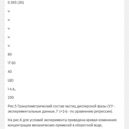
0.365 (30)
ч
ч
ч
ч
ч
80
\Т 60
40
ЦК)
\-х,а„
200
Рис.5 Гранулометрический состав частиц дисперсной фазы (УУ -
экспериментальные данные, Г (<1ч) - по уравнению регрессии).
На рис.6 для условий эксперимента приведена кривая изменения
концентрации механических примесей в оборотной воде,