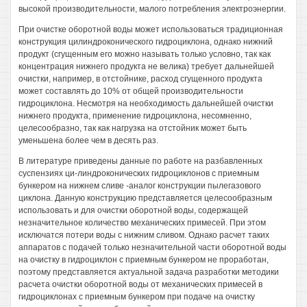
высокой производительности, малого потребления электроэнергии.
При очистке оборотной воды может использоваться традиционная
конструкция цилиндроконического гидроциклона, однако нижний
продукт (сгущенным его можно называть только условно, так как
концентрация нижнего продукта не велика) требует дальнейшей
очистки, например, в отстойнике, расход сгущенного продукта
может составлять до 10% от общей производительности
гидроциклона. Несмотря на необходимость дальнейшей очистки
нижнего продукта, применение гидроциклона, несомненно,
целесообразно, так как нагрузка на отстойник может быть
уменьшена более чем в десять раз.
В литературе приведены данные по работе на разбавленных
суспензиях ци-линдроконических гидроциклонов с приемным
бункером на нижнем сливе -аналог конструкции пылегазового
циклона. Данную конструкцию представляется целесообразным
использовать и для очистки оборотной воды, содержащей
незначительное количество механических примесей. При этом
исключатся потери воды с нижним сливом. Однако расчет таких
аппаратов с подачей только незначительной части оборотной воды
на очистку в гидроциклон с приемным бункером не проработан,
поэтому представляется актуальной задача разработки методики
расчета очистки оборотной воды от механических примесей в
гидроциклонах с приемным бункером при подаче на очистку