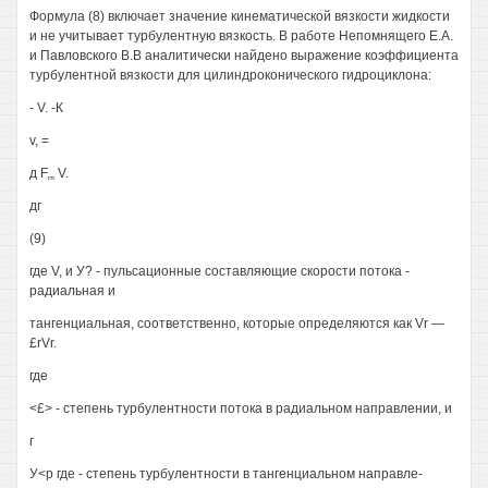
Формула (8) включает значение кинематической вязкости жидкости
и не учитывает турбулентную вязкость. В работе Непомнящего Е.А.
и Павловского В.В аналитически найдено выражение коэффициента
турбулентной вязкости для цилиндроконического гидроциклона:
- V. -К
v, =
д F,„ V.
дг
(9)
где V, и У? - пульсационные составляющие скорости потока -
радиальная и
тангенциальная, соответственно, которые определяются как Vr —
£rVr.
где
<£> - степень турбулентности потока в радиальном направлении, и
г
У<р где - степень турбулентности в тангенциальном направле-