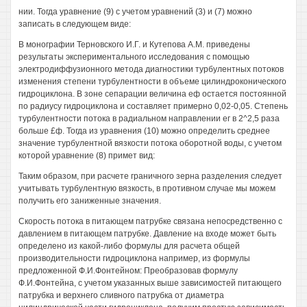
нии. Тогда уравнение (9) с учетом уравнений (3) и (7) можно
записать в следующем виде:
В монографии Терновского И.Г. и Кутепова A.M. приведены
результаты экспериментального исследования с помощью
электродиффузионного метода диагностики турбулентных потоков
изменения степени турбулентности в объеме цилиндроконического
гидроциклона. В зоне сепарации величина еф остается постоянной
по радиусу гидроциклона и составляет примерно 0,02-0,05. Степень
турбулентности потока в радиальном направлении ег в 2^2,5 раза
больше £ф. Тогда из уравнения (10) можно определить среднее
значение турбулентной вязкости потока оборотной воды, с учетом
которой уравнение (8) примет вид:
Таким образом, при расчете граничного зерна разделения следует
учитывать турбулентную вязкость, в противном случае мы можем
получить его заниженные значения.
Скорость потока в питающем патрубке связана непосредственно с
давлением в питающем патрубке. Давление на входе может быть
определено из какой-либо формулы для расчета общей
производительности гидроциклона например, из формулы
предложенной Ф.И.Фонтейном: Преобразовав формулу
Ф.И.Фонтейна, с учетом указанных выше зависимостей питающего
патрубка и верхнего сливного патрубка от диаметра