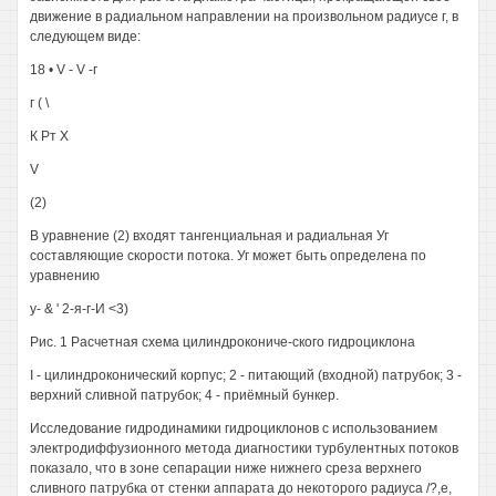
движение в радиальном направлении на произвольном радиусе г, в
следующем виде:
18 • V - V -г
г ( \
К Рт Х
V
(2)
В уравнение (2) входят тангенциальная и радиальная Уг
составляющие скорости потока. Уг может быть определена по
уравнению
у- & ' 2-я-г-И <3)
Рис. 1 Расчетная схема цилиндрокониче-ского гидроциклона
I - цилиндроконический корпус; 2 - питающий (входной) патрубок; 3 -
верхний сливной патрубок; 4 - приёмный бункер.
Исследование гидродинамики гидроциклонов с использованием
электродиффузионного метода диагностики турбулентных потоков
показало, что в зоне сепарации ниже нижнего среза верхнего
сливного патрубка от стенки аппарата до некоторого радиуса /?,е,