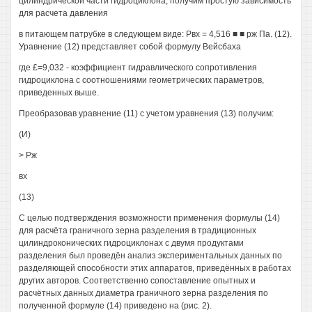
цилиндрической части гидроциклона, получим простую зависимость
для расчета давления
в питающем патрубке в следующем виде: Рвх = 4,516 ■ ■ рж Па. (12).
Уравнение (12) представляет собой формулу Вейсбаха
где £=9,032 - коэффициент гидравлического сопротивления
гидроциклона с соотношениями геометрических параметров,
приведенных выше.
Преобразовав уравнение (11) с учетом уравнения (13) получим:
(И)
> Рж
вх
(13)
С целью подтверждения возможности применения формулы (14)
для расчёта граничного зерна разделения в традиционных
цилиндроконических гидроциклонах с двумя продуктами
разделения был проведён анализ экспериментальных данных по
разделяющей способности этих аппаратов, приведённых в работах
других авторов. Соответственно сопоставление опытных и
расчётных данных диаметра граничного зерна разделения по
полученной формуле (14) приведено на (рис. 2).