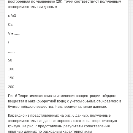
построенная по уравнению (29), точки соответствуют полученным
экспериментальным данным.
кг/м3
С«
V ■.......
\
........
50
100
150
200
Рис.6 Теоретическая кривая изменения концентрации твёрдого
вещества в баке (оборотной воде) с учётом объёма отбираемого в
бункер твёрдого вещества. I- экспериментальные данные.
Как видно из представленных на рис. 6 данных, полученные
экспериментальные данные хорошо ложатся на теоретическую
кривую. На рис. 7 представлены результаты сопоставления
опытных данных по расходным характеристикам