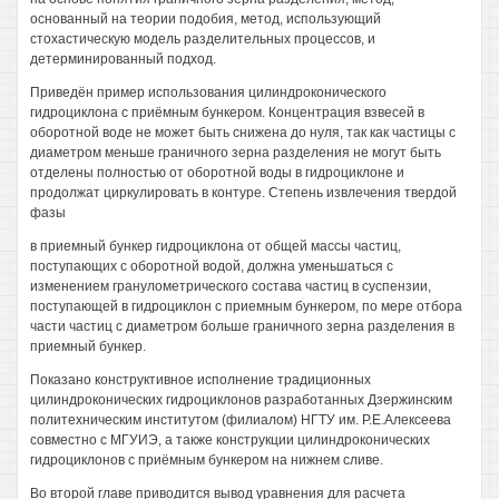
основанный на теории подобия, метод, использующий
стохастическую модель разделительных процессов, и
детерминированный подход.
Приведён пример использования цилиндроконического
гидроциклона с приёмным бункером. Концентрация взвесей в
оборотной воде не может быть снижена до нуля, так как частицы с
диаметром меньше граничного зерна разделения не могут быть
отделены полностью от оборотной воды в гидроциклоне и
продолжат циркулировать в контуре. Степень извлечения твердой
фазы
в приемный бункер гидроциклона от общей массы частиц,
поступающих с оборотной водой, должна уменьшаться с
изменением гранулометрического состава частиц в суспензии,
поступающей в гидроциклон с приемным бункером, по мере отбора
части частиц с диаметром больше граничного зерна разделения в
приемный бункер.
Показано конструктивное исполнение традиционных
цилиндроконических гидроциклонов разработанных Дзержинским
политехническим институтом (филиалом) НГТУ им. Р.Е.Алексеева
совместно с МГУИЭ, а также конструкции цилиндроконических
гидроциклонов с приёмным бункером на нижнем сливе.
Во второй главе приводится вывод уравнения для расчета