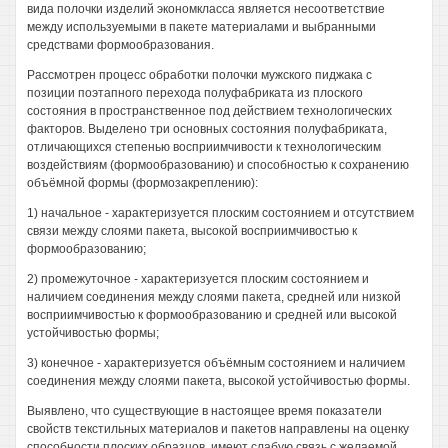
вида полочки изделий экономкласса является несоответствие
между используемыми в пакете материалами и выбранными
средствами формообразования.
Рассмотрен процесс обработки полочки мужского пиджака с
позиции поэтапного перехода полуфабриката из плоского
состояния в пространственное под действием технологических
факторов. Выделено три основных состояния полуфабриката,
отличающихся степенью восприимчивости к технологическим
воздействиям (формообразованию) и способностью к сохранению
объёмной формы (формозакреплению):
1) начальное - характеризуется плоским состоянием и отсутствием
связи между слоями пакета, высокой восприимчивостью к
формообразованию;
2) промежуточное - характеризуется плоским состоянием и
наличием соединения между слоями пакета, средней или низкой
восприимчивостью к формообразованию и средней или высокой
устойчивостью формы;
3) конечное - характеризуется объёмным состоянием и наличием
соединения между слоями пакета, высокой устойчивостью формы.
Выявлено, что существующие в настоящее время показатели
свойств текстильных материалов и пакетов направлены на оценку
способности плоских образцов, имеют слабую связь с желаемой