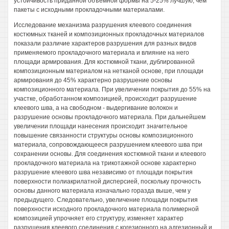
устойчивость приданной объемной формы на 5-25% лучшую, чем
пакеты с исходными прокладочными материалами.
Исследование механизма разрушения клеевого соединения
костюмных тканей и композиционных прокладочных материалов
показали различие характеров разрушения для разных видов
применяемого прокладочного материала и влияние на него
площади армирования. Для костюмной ткани, дублированной
композиционным материалом на нетканой основе, при площади
армирования до 45% характерно разрушение основы
композиционного материала. При увеличении покрытия до 55% на
участке, обработанном композицией, происходит разрушение
клеевого шва, а на свободном - выдергивание волокон и
разрушение основы прокладочного материала. При дальнейшем
увеличении площади нанесения происходит значительное
повышение связанности структуры основы композиционного
материала, сопровождающееся разрушением клеевого шва при
сохранении основы. Для соединения костюмной ткани и клеевого
прокладочного материала на трикотажной основе характерно
разрушение клеевого шва независимо от площади покрытия
поверхности полиакрилатной дисперсией, поскольку прочность
основы данного материала изначально горазда выше, чем у
предыдущего. Следовательно, увеличение площади покрытия
поверхности исходного прокладочного материала полимерной
композицией упрочняет его структуру, изменяет характер
разрушения клеевого соединения с когезионного на адгезионный и