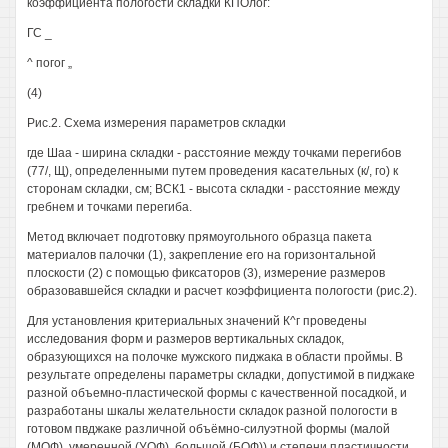
коэффициента пологости складки КПОлог:
ГС _
^ погог „
(4)
Рис.2. Схема измерения параметров складки
где Шаа - ширина складки - расстояние между точками перегибов
(77/, Щ), определенными путем проведения касательных (к/, го) к
сторонам складки, см; ВСК1 - высота складки - расстояние между
гребнем и точками перегиба.
Метод включает подготовку прямоугольного образца пакета
материалов палочки (1), закрепление его на горизонтальной
плоскости (2) с помощью фиксаторов (3), измерение размеров
образовавшейся складки и расчет коэффициента пологости (рис.2).
Для установления критериальных значений К^г проведены
исследования форм и размеров вертикальных складок,
образующихся на полочке мужского пиджака в области проймы. В
результате определены параметры складки, допустимой в пиджаке
разной объемно-пластической формы с качественной посадкой, и
разработаны шкалы желательности складок разной пологости в
готовом пвджаке различной объёмно-силуэтной формы (малой
(МОФ), умеренной (УОФ), большой (БОФ)) и степени пластичности