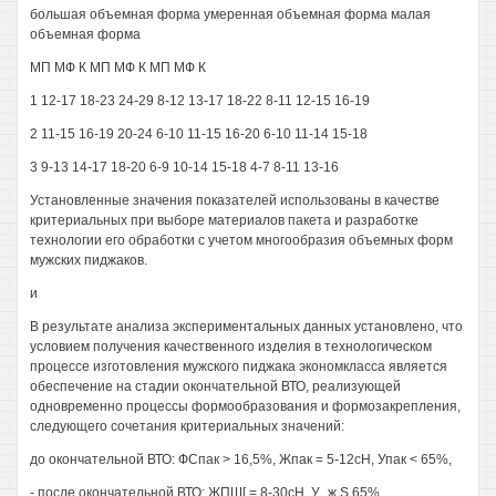
большая объемная форма умеренная объемная форма малая
объемная форма
МП МФ К МП МФ К МП МФ К
1 12-17 18-23 24-29 8-12 13-17 18-22 8-11 12-15 16-19
2 11-15 16-19 20-24 6-10 11-15 16-20 6-10 11-14 15-18
3 9-13 14-17 18-20 6-9 10-14 15-18 4-7 8-11 13-16
Установленные значения показателей использованы в качестве
критериальных при выборе материалов пакета и разработке
технологии его обработки с учетом многообразия объемных форм
мужских пиджаков.
и
В результате анализа экспериментальных данных установлено, что
условием получения качественного изделия в технологическом
процессе изготовления мужского пиджака экономкласса является
обеспечение на стадии окончательной ВТО, реализующей
одновременно процессы формообразования и формозакрепления,
следующего сочетания критериальных значений:
до окончательной ВТО: ФСпак > 16,5%, Жпак = 5-12сН, Упак < 65%,
- после окончательной ВТО: ЖПШ[ = 8-30сН, У „ж S 65%,