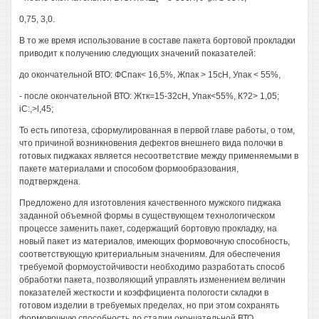
0,75, 3,0.
В то же время использование в составе пакета бортовой прокладки
приводит к получению следующих значений показателей:
до окончательной ВТО: ФСпак< 16,5%, Жпак > 15сН, Упак < 55%,
- после окончательной ВТО: Жтк=15-32сН, Упак<55%, К?2> 1,05;
iC:,>l,45;
То есть гипотеза, сформулированная в первой главе работы, о том,
что причиной возникновения дефектов внешнего вида полочки в
готовых пиджаках является несоответствие между применяемыми в
пакете материалами и способом формообразования,
подтверждена.
Предложено для изготовления качественного мужского пиджака
заданной объемной формы в существующем технологическом
процессе заменить пакет, содержащий бортовую прокладку, на
новый пакет из материалов, имеющих формовочную способность,
соответствующую критериальным значениям. Для обеспечения
требуемой формоустойчивости необходимо разработать способ
обработки пакета, позволяющий управлять изменением величин
показателей жесткости и коэффициента пологости складки в
готовом изделии в требуемых пределах, но при этом сохранять
формовочную способность до стадии окончательной ВТО.