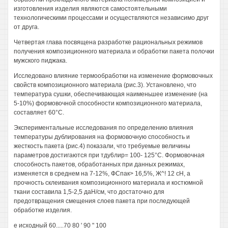
изготовления изделия являются самостоятельными
технологическими процессами и осуществляются независимо друг
от друга.
Четвертая глава посвящена разработке рациональных режимов
получения композиционного материала и обработки пакета полочки
мужского пиджака.
Исследовано влияние термообработки на изменение формовочных
свойств композиционного материала (рис.3). Установлено, что
температура сушки, обеспечивающая наименьшее изменение (на
5-10%) формовочной способности композиционного материала,
составляет 60°С.
Экспериментальные исследования по определению влияния
температуры дублирования на формовочную способность и
жесткость пакета (рис.4) показали, что требуемые величины
параметров достигаются при тду6лир= 100- 125°С. Формовочная
способность пакетов, обработанных при данных режимах,
изменяется в среднем на 7-12%, ФСпак> 16,5%, Ж^! 12 сН, а
прочность склеивания композиционного материала и костюмной
ткани составила 1,5-2,5 даН/см, что достаточно для
предотвращения смещения слоев пакета при последующей
обработке изделия.
е исходный 60.....70 80 ' 90 " 100