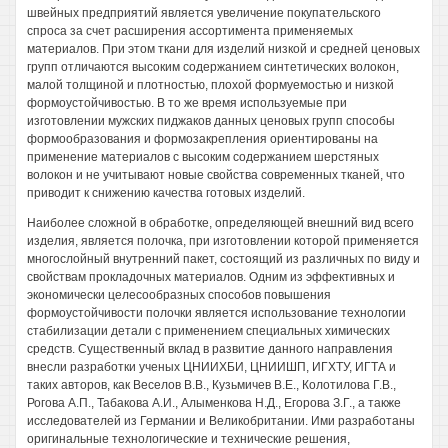
швейных предприятий является увеличение покупательского
спроса за счет расширения ассортимента применяемых
материалов. При этом ткани для изделий низкой и средней ценовых
групп отличаются высоким содержанием синтетических волокон,
малой толщиной и плотностью, плохой формуемостью и низкой
формоустойчивостью. В то же время используемые при
изготовлении мужских пиджаков данных ценовых групп способы
формообразования и формозакрепления ориентированы на
применение материалов с высоким содержанием шерстяных
волокон и не учитывают новые свойства современных тканей, что
приводит к снижению качества готовых изделий.
Наиболее сложной в обработке, определяющей внешний вид всего
изделия, является полочка, при изготовлении которой применяется
многослойный внутренний пакет, состоящий из различных по виду и
свойствам прокладочных материалов. Одним из эффективных и
экономически целесообразных способов повышения
формоустойчивости полочки является использование технологии
стабилизации детали с применением специальных химических
средств. Существенный вклад в развитие данного направления
внесли разработки ученых ЦНИИХБИ, ЦНИИШП, ИГХТУ, ИГТА и
таких авторов, как Веселов В.В., Кузьмичев В.Е., Колотилова Г.В.,
Рогова А.П., Табакова А.И., Алыменкова Н.Д., Егорова З.Г., а также
исследователей из Германии и Великобритании. Ими разработаны
оригинальные технологические и технические решения,