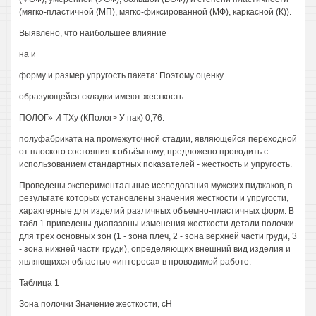
(мягко-пластичной (МП), мягко-фиксированной (МФ), каркасной (К)).
Выявлено, что наибольшее влияние
на и
форму и размер упругость пакета: Поэтому оценку
образующейся складки имеют жесткость
ПОЛОГ» И ТХу (КПолог> У пак) 0,76.
полуфабриката на промежуточной стадии, являющейся переходной
от плоского состояния к объёмному, предложено проводить с
использованием стандартных показателей - жесткость и упругость.
Проведены экспериментальные исследования мужских пиджаков, в
результате которых установлены значения жесткости и упругости,
характерные для изделий различных объемно-пластичных форм. В
табл.1 приведены диапазоны изменения жесткости детали полочки
для трех основных зон (1 - зона плеч, 2 - зона верхней части груди, 3
- зона нижней части груди), определяющих внешний вид изделия и
являющихся областью «интереса» в проводимой работе.
Таблица 1
Зона полочки Значение жесткости, сН