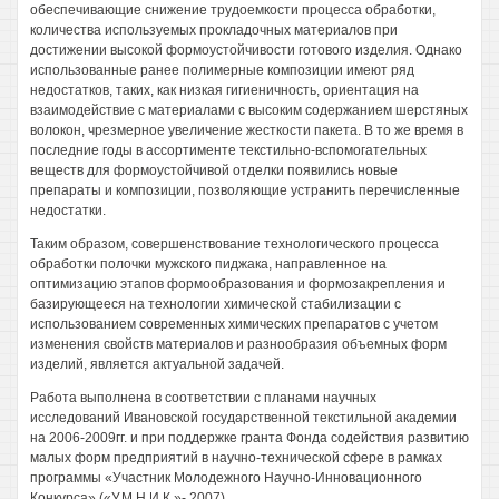
обеспечивающие снижение трудоемкости процесса обработки,
количества используемых прокладочных материалов при
достижении высокой формоустойчивости готового изделия. Однако
использованные ранее полимерные композиции имеют ряд
недостатков, таких, как низкая гигиеничность, ориентация на
взаимодействие с материалами с высоким содержанием шерстяных
волокон, чрезмерное увеличение жесткости пакета. В то же время в
последние годы в ассортименте текстильно-вспомогательных
веществ для формоустойчивой отделки появились новые
препараты и композиции, позволяющие устранить перечисленные
недостатки.
Таким образом, совершенствование технологического процесса
обработки полочки мужского пиджака, направленное на
оптимизацию этапов формообразования и формозакрепления и
базирующееся на технологии химической стабилизации с
использованием современных химических препаратов с учетом
изменения свойств материалов и разнообразия объемных форм
изделий, является актуальной задачей.
Работа выполнена в соответствии с планами научных
исследований Ивановской государственной текстильной академии
на 2006-2009гг. и при поддержке гранта Фонда содействия развитию
малых форм предприятий в научно-технической сфере в рамках
программы «Участник Молодежного Научно-Инновационного
Конкурса» («У.М.Н.И.К.»- 2007).