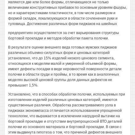
являются две или более формы, отличающиеся не только
величинами конструктивных прибавок по основным уровням фшуры,
но и характеристиками пластичности, в том числе размером и
формой складок, локализующихся в области сочленения руки и
туловища. Достижение различных форм пиджаков на швейных
предприятиях осуществляется за счет варьирования структуры
бортовой прокладки и методов обработки пакета полочки.
В результате оценки внешнего вида готовых мужских пиджаков
различных объемно-силуэтных форм и ценовых категорий
установлено, что до 15% изделий низкого ценового сегмента,
относящихся к моделям малой и умеренной объемной формы,
имеют дефекты посадки в виде неровностей поверхности детали
полочки в области груди и проймы, в то время как в аналогичных
моделях высокой ценовой группы доля данных дефектов не
превышает 1,5%.
Установлено, что в способах обработки полочки, используемых при
изготовлении изделий различных ценовых категорий, имеются
существенные различия. Обработка рассматриваемого узла в
пиджаках экономкпасса отличается использованием упрощенной
технологии, что выражается в исключении нагрудной вытачки на
бортовой прокладке и отсутствии внутрипроцессной ВТО деталей
полочки из основного материала и бортовой прокладки. В связи с
этим выдвинута гипотеза о том, что причиной дефектов внешнего