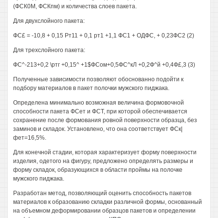
(ФСК0М, ФСКпм) и количества слоев пакета.
Для двухслойного пакета:
ФС£ = -10,8 + 0,15 Рт11 + 0,1 рт1 +1,1 ФС1 + ОДФС, + 0,23ФС2 (2)
Для трехслойного пакета:
ФС^-213+0,2 \ртг +0,15^ +1$ФСом+0,5ФС^кЛ +0,2Ф^й +0,4Ф£,3 (3)
Полученные зависимости позволяют обоснованно подойти к
подбору материалов в пакет полочки мужского пиджака.
Определена минимально возможная величина формовочной
способности пакета ФСет и ФСТ, при которой обеспечивается
сохранение после формования ровной поверхности образца, без
заминов и складок. Установлено, что она соответствует ФСк|
фет=16,5%.
Для конечной стадии, которая характеризует форму поверхности
изделия, одетого на фигуру, предложено определять размеры и
форму складок, образующихся в области проймы на полочке
мужского пиджака.
Разработан метод, позволяющий оценить способность пакетов
материалов к образованию складки различной формы, основанный
на объемном деформировании образцов пакетов и определении