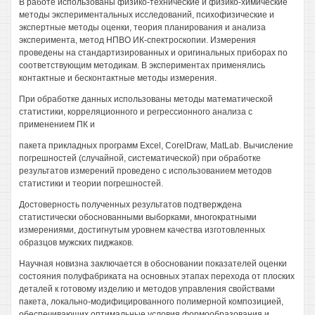
В работе использованы физико-технические и физико-химические
методы экспериментальных исследований, психофизические и
экспертные методы оценки, теория планирования и анализа
эксперимента, метод НПВО ИК-спектроскопии. Измерения
проведены на стандартизированных и оригинальных приборах по
соответствующим методикам. В экспериментах применялись
контактные и бесконтактные методы измерения.
При обработке данных использованы методы математической
статистики, корреляционного и регрессионного анализа с
применением ПК и
пакета прикладных программ Excel, CorelDraw, MatLab. Вычисление
погрешностей (случайной, систематической) при обработке
результатов измерений проведено с использованием методов
статистики и теории погрешностей.
Достоверность полученных результатов подтверждена
статистически обоснованными выборками, многократными
измерениями, достигнутым уровнем качества изготовленных
образцов мужских пиджаков.
Научная новизна заключается в обосновании показателей оценки
состояния полуфабриката на основных этапах перехода от плоских
деталей к готовому изделию и методов управления свойствами
пакета, локально-модифицированного полимерной композицией,
обеспечивающих оптимальные условия формообразования и