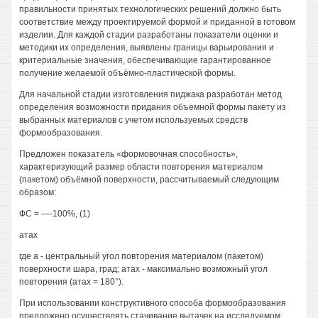
правильности принятых технологических решений должно быть
соответствие между проектируемой формой и приданной в готовом
изделии. Для каждой стадии разработаны показатели оценки и
методики их определения, выявлены границы варьирования и
критериальные значения, обеспечивающие гарантированное
получение желаемой объёмно-пластической формы.
Для начальной стадии изготовления пиджака разработан метод
определения возможности придания объемной формы пакету из
выбранных материалов с учетом используемых средств
формообразования.
Предложен показатель «формовочная способность»,
характеризующий размер области повторения материалом
(пакетом) объёмной поверхности, рассчитываемый следующим
образом:
ФС = —-100%, (1)
атах
где а - центральный угол повторения материалом (пакетом)
поверхности шара, град; атах - максимально возможный угол
повторения (атах = 180°).
При использовании конструктивного способа формообразования
предложено осуществлять стачивание вытачек на исследуемом