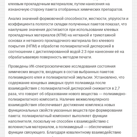
клеевым прокладочным материалом, путем нанесения на
изнаночную сторону пакета отобранных химических препаратов.
Анализ значений формовочной способности, жесткости, упругости и
коэффициента пологости складки полученных пакетов показал, что
наилучшие значения достигаются при использовании клеевых
прокладочных материалов (КПМ) на нетканой и трикотажной
основах и нетканого прокладочного материала без клеевого
покрытия (НПМ) и обработке полиакрилатной дисперсией в
соотношении с дистиллированной водой 2:3 при нанесении её на
обрабатываемую поверхность методом печати.
Проведены ИК-спектроскопические исследования состояния
химических веществ, входящих в состав выбранных пакетов:
полиамидного клея и полиакрилатной эмульсии. Установлено, что
содержание концевых амидных групп полиамида после
взаимодействия с полиакрилатной дисперсией снижается в 2,7
раза, что говорит об образовании нового вещества — полиамидно-
полиакрилатного композита. Наличие межмолекулярного
взаимодействия обеспечивает достижение комплекса новых
функциональных свойств указанных веществ при формировании
пакета: полиакрилатный компонент выполняет функции
наполнителя, поскольку не способен к взаимодействию с
волокнистым материалом, а полиамидный — обеспечивает
функции связующего. Благодаря ковалентному взаимодействию