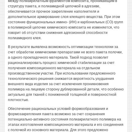
между полиакрилатным фрагментом композита, проникающим в
структуру пакета, и полиамидной цепочкой в адгезиве,
обеспечивается прочное закрепление наполнителя и
дополнительное армирование слоя клеящего вещества. При этом
состояние функциональных имино- (ИН) и карбонильных (СО) групп
в полимерной цепочке химического композита не изменяется, что
говорит об отсутствии снижения адгезионной способности
полиамидного клея.
В результате выявлена возможность оптимизации технологии за
счет обработки химическими препаратами не всего пакета полочки,
а одного прокладочного материала. Такой подход позволит
рационализировать процесс химической стабилизации за счет
получения композиционного материала на отдельном
производственном участке. При использовании предложенного
технологического решения снижается вероятность ухудшения
внешнего вида изделия за счет исключения проникновения
полимера на лицевую сторону дублированной детали, что особенно
актуально для тканей с пониженной толщиной и поверхностной
плотностью.
Обеспечение рациональных условий формообразования и
формозакрепления пакета возможно за счет сохранения
потенциально-активного состояния полиакрилатного полимера на
этапах изготовления композиционного материала и его соединения
с полочкой из основного материала. Для этого предложено