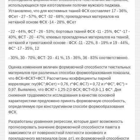
использующихся при изготовлении полочки мужского пиджака.
Установлено, что для костюмных тканей ФСК составляет 17 - 36%,
ФСет - 27 - 57%, ФСТ -32 - 68%; прокладочных материалов на
нетканой основе ФСК -14 - 28%, ФСет
- 22 - 44%, ФСТ - 26 - 53%; бортовых тканей ФСК -11 - 25%, ФС" -17 -
40%, ФСТ - 20 - 47%; клеевых прокладочных материалов на тканой,
нетканой и трикотажной основе - ФСК -11 - 22%, 8 - 19% и 19 - 44%,
ФС" -17 - 35%, 12
- 30%, 30 - 70%; ФСТ- 20 - 41 %, 15 - 36%, 36 - 83% соответственно.
Оценка изменения величин формовочной способности текстильных
материалов при различных способах формообразования показала,
что ФСК<ФСКТ<ФСТ. Рассчитаны коэффициенты парной
корреляции: гху(ФС",ФСет) = 0,76, г^ФС.ФС7) = 0,72 и г^ФС", ФС") =
0,97. Выявлено, что ФСКГ= 1,25-2,0 ФСК; ФСТ=0,8-1,1 ФС*. Дня
снижения трудоемкости исследования в качестве основной
характеристики предложено принять формовочную способность,
определяемую при конструктивном способе формообразования
ФСК.
Разработаны уравнения регрессии, которые дают возможность
прогнозировать значение формовочной способности пакета в
зависимости от поверхностной плотности основного и
прокладочного материалов (ром, рт), их формовочной способности