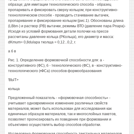
образце; для имитации технологического способа - образец
пропаривать и фиксировать сверху кольцом; при конструктивно-
технологическом способе - проводить стачивание вытачек,
пропаривание и фиксирование кольцом {рис.1). Обоснованы длина
(LBbn-) и раствор (РВ) вытачки, режимы ВТО (давление пара Рпара)-
Исходя из условий формования детали полочки на прессе
рассчитаны давление кольца (РКольца), его диаметр и масса:
dKmum= 0,8dulapa тколща = 0,12...0,2, г.
а б в
Рис. 1. Определение формовочной способности для: а -
конструктивного (ФС), б - технологического (ФС), в - конструктивно-
технологического (•ФСа) способов формообразования
'ВЫТ>
кольца
Предложенный показатель - «формовочная способность» -
учитывает одновременное изменение различных свойств
материалов, может быть использован для исследования как
единичных образцов материалов, так и многослойных пакетов,
позволяет прогнозировать их поведение при формовании и
объективно осуществлять выбор способов обработки.
Исследована формовочная способность текстильных материалов,