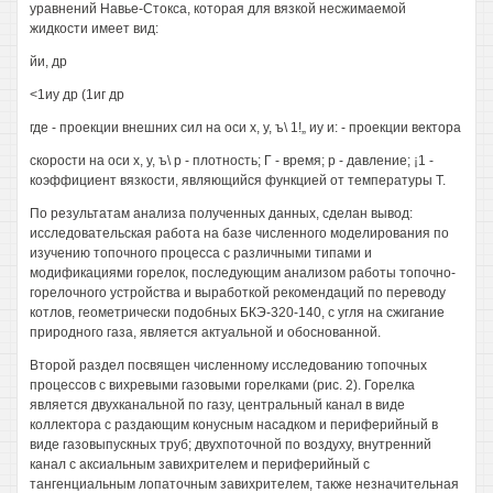
уравнений Навье-Стокса, которая для вязкой несжимаемой
жидкости имеет вид:
йи, др
<1иу др (1иг др
где - проекции внешних сил на оси х, у, ъ\ 1!„ иу и: - проекции вектора
скорости на оси х, у, ъ\ р - плотность; Г - время; р - давление; ¡1 -
коэффициент вязкости, являющийся функцией от температуры Т.
По результатам анализа полученных данных, сделан вывод:
исследовательская работа на базе численного моделирования по
изучению топочного процесса с различными типами и
модификациями горелок, последующим анализом работы топочно-
горелочного устройства и выработкой рекомендаций по переводу
котлов, геометрически подобных БКЭ-320-140, с угля на сжигание
природного газа, является актуальной и обоснованной.
Второй раздел посвящен численному исследованию топочных
процессов с вихревыми газовыми горелками (рис. 2). Горелка
является двухканальной по газу, центральный канал в виде
коллектора с раздающим конусным насадком и периферийный в
виде газовыпускных труб; двухпоточной по воздуху, внутренний
канал с аксиальным завихрителем и периферийный с
тангенциальным лопаточным завихрителем, также незначительная