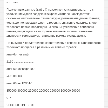
из топки.
Полученные данные (табл. 4) позволяют констатировать, что с
увеличением доли воздуха в вихревом канале наблюдается:
снижение максимальной температуры; уменьшение длины факела;
уменьшение площади фронта горения; снижение максимального
теплового потока падающего на экраны; увеличение теплового
потока, падающего на выходные элементы горелки; снижение
дисперсии температуры; снижение выхода оксида азота.
На рисунке 5 представлено сопоставление основных характеристик
топочного процесса с различными типами горелок.
япвг-бо т-вг впфг
2150 ,..........................
апвг-60 «вг впфг 100 ---------------------
«>1500, мЗ
«пег 60 авг ЕЭПФГ
350000 300000 250000 200000 150000 100000 50000
0 -4-
ЯПВГ-60 ШВГ ВПФГ