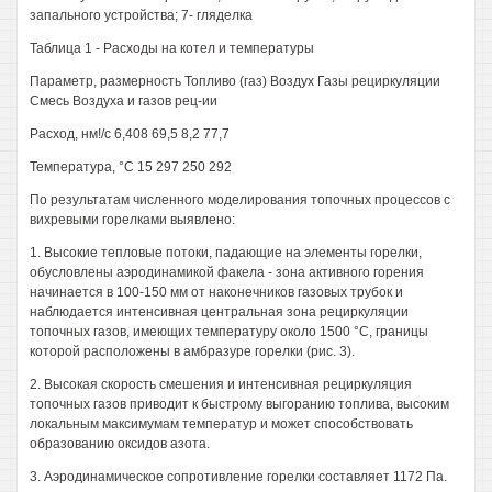
запального устройства; 7- гляделка
Таблица 1 - Расходы на котел и температуры
Параметр, размерность Топливо (газ) Воздух Газы рециркуляции
Смесь Воздуха и газов рец-ии
Расход, нм!/с 6,408 69,5 8,2 77,7
Температура, °С 15 297 250 292
По результатам численного моделирования топочных процессов с
вихревыми горелками выявлено:
1. Высокие тепловые потоки, падающие на элементы горелки,
обусловлены аэродинамикой факела - зона активного горения
начинается в 100-150 мм от наконечников газовых трубок и
наблюдается интенсивная центральная зона рециркуляции
топочных газов, имеющих температуру около 1500 °С, границы
которой расположены в амбразуре горелки (рис. 3).
2. Высокая скорость смешения и интенсивная рециркуляция
топочных газов приводит к быстрому выгоранию топлива, высоким
локальным максимумам температур и может способствовать
образованию оксидов азота.
3. Аэродинамическое сопротивление горелки составляет 1172 Па.