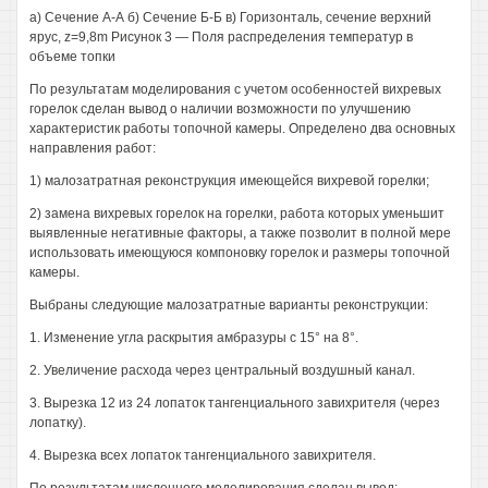
а) Сечение А-А б) Сечение Б-Б в) Горизонталь, сечение верхний
ярус, z=9,8m Рисунок 3 — Поля распределения температур в
объеме топки
По результатам моделирования с учетом особенностей вихревых
горелок сделан вывод о наличии возможности по улучшению
характеристик работы топочной камеры. Определено два основных
направления работ:
1) малозатратная реконструкция имеющейся вихревой горелки;
2) замена вихревых горелок на горелки, работа которых уменьшит
выявленные негативные факторы, а также позволит в полной мере
использовать имеющуюся компоновку горелок и размеры топочной
камеры.
Выбраны следующие малозатратные варианты реконструкции:
1. Изменение угла раскрытия амбразуры с 15° на 8°.
2. Увеличение расхода через центральный воздушный канал.
3. Вырезка 12 из 24 лопаток тангенциального завихрителя (через
лопатку).
4. Вырезка всех лопаток тангенциального завихрителя.