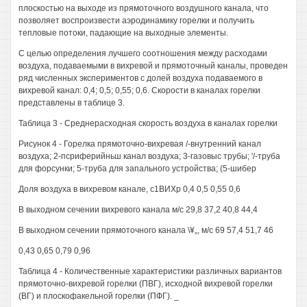
плоскостью на выходе из прямоточного воздушного канала, что
позволяет воспроизвести аэродинамику горелки и получить
тепловые потоки, падающие на выходные элементы.
С целью определения лучшего соотношения между расходами
воздуха, подаваемыми в вихревой и прямоточный каналы, проведен
ряд численных экспериментов с долей воздуха подаваемого в
вихревой канал: 0,4; 0,5; 0,55; 0,6. Скорости в каналах горелки
представлены в таблице 3.
Таблица 3 - Среднерасходная скорость воздуха в каналах горелки
Рисунок 4 - Горелка прямоточно-вихревая /-внутренний канал
воздуха; 2-псриферийньш канал воздуха; 3-газовыс трубы; '/-труба
для форсунки; 5-труба для запального устройства; (5-шибер
Доля воздуха в вихревом канале, с1ВИХр 0,4 0,5 0,55 0,6
В выходном сечении вихревого канала м/с 29,8 37,2 40,8 44,4
В выходном сечении прямоточного канала \¥„, м/с 69 57,4 51,7 46
0,43 0,65 0,79 0,96
Таблица 4 - Количественные характеристики различных вариантов
прямоточно-вихревой горелки (ПВГ), исходной вихревой горелки
(ВГ) и плоскофакельной горелки (ПФГ). _