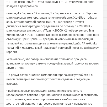
* 1 - Без изменений; 2- Угол амбразуры 8°; 3 - Увеличенная доля
воздуха в центральном
канале; 4 - Вырезка 12 лопаток; 5 - Вырезка всех лопаток; Тщах —
максимальная температура в топочном объеме; У1>15оо - объем
зоны с температурой более 1500 °С; Т»аг.среди./ Т™мах -
дисперсия температуры осредненная по объему с > 20000 К и
максимальная дисперсия; V Туат > 20000 К2 - объем зоны с Туаг
более 20000 К ; Ско - расход N0 через выходное сечение топочного
объема; ц10р/ ц10рча>. — средний и максимальный падающий
тепловой поток на выходные элементы горелки; Цшбр / ЯамбрМш
-средний и максимальный падающий тепловой поток на амбразуру
горелки.
Установлено, что совершенствование топочного процесса
возможно только при замене исходной вихревой горелки на горелки
другого типа.
По результатам анализа компоновки горелочных устройств и в
целом геометрии топочного устройства сделаны следующие
выводы:
• выбор вихревых горелок для сжигания исключительно
газообразного топлива нерационален: высокая масса и стоимость
изготовления; высокое сопротивление - необходимость в
достаточной мощности дутьевого вентилятора и повышенные