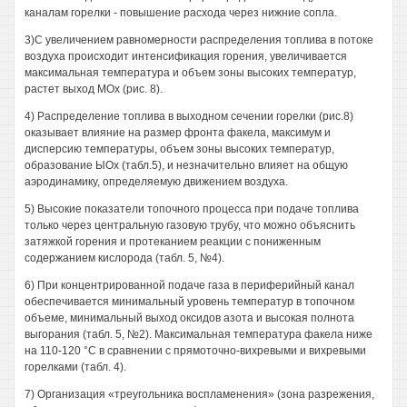
каналам горелки - повышение расхода через нижние сопла.
3)С увеличением равномерности распределения топлива в потоке
воздуха происходит интенсификация горения, увеличивается
максимальная температура и объем зоны высоких температур,
растет выход МОх (рис. 8).
4) Распределение топлива в выходном сечении горелки (рис.8)
оказывает влияние на размер фронта факела, максимум и
дисперсию температуры, объем зоны высоких температур,
образование ЫОх (табл.5), и незначительно влияет на общую
аэродинамику, определяемую движением воздуха.
5) Высокие показатели топочного процесса при подаче топлива
только через центральную газовую трубу, что можно объяснить
затяжкой горения и протеканием реакции с пониженным
содержанием кислорода (табл. 5, №4).
6) При концентрированной подаче газа в периферийный канал
обеспечивается минимальный уровень температур в топочном
объеме, минимальный выход оксидов азота и высокая полнота
выгорания (табл. 5, №2). Максимальная температура факела ниже
на 110-120 °С в сравнении с прямоточно-вихревыми и вихревыми
горелками (табл. 4).
7) Организация «треугольника воспламенения» (зона разрежения,