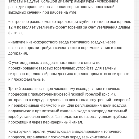
затраты на дутье; большой диаметр амбразуры - усложнение
разводки экранов и повышенная вероятность заноса золой
выходных сечений при работе на угле;
• встречное расположение горелок при глубине топки по оси горелок
12 м позволяет увеличить фронт горения за счет увеличения длины
факела;
• наличие низкоскоростного ввода третичного воздуха через
пылевые горелки требует качествешюго перемешивания в зоне
догорания.
С учетом данных выводов и накопленного опыта по
проектированию газовых горелочных устройств, для замены
вихревых горелок выбраны два типа горелок: прямоточно-вихревые
и плоскофакельные.
Третий раздел посвящен численному исследованию топочных
процессов с прямоточно-вихревой газовой горелкой (рис. 4),
которая по воздуху разделена на два канала: внутренний - вихревой
и периферийный -прямоточный. Для регулирования доли воздуха,
подаваемого в прямоточный канал на входе в распределительный
короб установлен шибер. Газ подается по газовыпускным трубкам,
проходящим через периферийный канал.
Конструкция горелки, участвующая в моделировании топочного
процесса, ограничена плоскостью перед завихрителем и