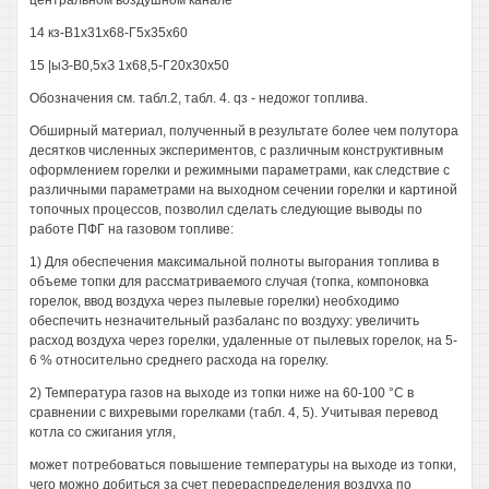
центральном воздушном канале
14 кз-В1х31х68-Г5х35х60
15 |ыЗ-В0,5хЗ 1х68,5-Г20х30х50
Обозначения см. табл.2, табл. 4. qз - недожог топлива.
Обширный материал, полученный в результате более чем полутора
десятков численных экспериментов, с различным конструктивным
оформлением горелки и режимными параметрами, как следствие с
различными параметрами на выходном сечении горелки и картиной
топочных процессов, позволил сделать следующие выводы по
работе ПФГ на газовом топливе:
1) Для обеспечения максимальной полноты выгорания топлива в
объеме топки для рассматриваемого случая (топка, компоновка
горелок, ввод воздуха через пылевые горелки) необходимо
обеспечить незначительный разбаланс по воздуху: увеличить
расход воздуха через горелки, удаленные от пылевых горелок, на 5-
6 % относительно среднего расхода на горелку.
2) Температура газов на выходе из топки ниже на 60-100 °С в
сравнении с вихревыми горелками (табл. 4, 5). Учитывая перевод
котла со сжигания угля,
может потребоваться повышение температуры на выходе из топки,
чего можно добиться за счет перераспределения воздуха по