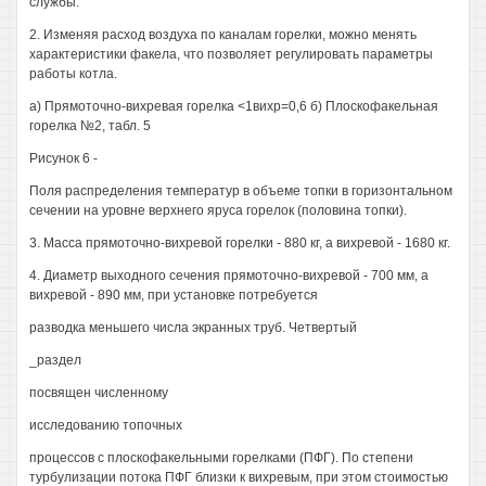
службы.
2. Изменяя расход воздуха по каналам горелки, можно менять
характеристики факела, что позволяет регулировать параметры
работы котла.
а) Прямоточно-вихревая горелка <1вихр=0,6 б) Плоскофакельная
горелка №2, табл. 5
Рисунок 6 -
Поля распределения температур в объеме топки в горизонтальном
сечении на уровне верхнего яруса горелок (половина топки).
3. Масса прямоточно-вихревой горелки - 880 кг, а вихревой - 1680 кг.
4. Диаметр выходного сечения прямоточно-вихревой - 700 мм, а
вихревой - 890 мм, при установке потребуется
разводка меньшего числа экранных труб. Четвертый
_раздел
посвящен численному
исследованию топочных
процессов с плоскофакельными горелками (ПФГ). По степени
турбулизации потока ПФГ близки к вихревым, при этом стоимостью