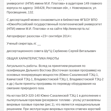
университет (НПИ) имени М.И. Платова» в аудитории 149 главного
корпуса по адресу: 346428, Ростовская обл., г. Новочеркасск, ул.
Просвещение, 132.
С диссертацией можно ознакомиться в библиотеке ФГБОУ ВПО
«ЮжноРоссийский государственный политехнический университет
(НПИ) имени М.И. Платова» и на сайте http://www.npi-tu.ru/.
Автореферат разослан «23> сентября 2014 г.
Ученый секретарь л/. __
диссертационного совета Шу^Ц Скубиенко Сергей Витальевич
ОБЩАЯ ХАРАКТЕРИСТИКА РАБОТЫ
Актуальность работы. Вслед за принятием решения по
газификации Дальнего Востока (Восточная газовая программа) на
основных генерирующих мощностях (Южно-Сахалинской ТЭЦ-1,
Камчатской ТЭЦ-1, Владивостокской ТЭЦ-1, Владивостокской ТЭЦ-2
и др.) были приняты программы по переводу оборудования на
сжигание природного газа.
На котлах БКЭ-320-140 Южно-Сахалинской ТЭЦ-1 в дополнение к
пылеугольным горелкам (резервное топливо - уголь) установлены
вихревые газовые горелки (рис.1), что является нерациональным
решением. При эксплуатации вихревых горелок отмечен короткий