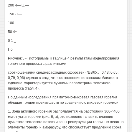
200 4— щ —
150 -1—
100 — -
50 4~-
0 1 _
По
Рисунок 5 - Гистограммы к таблице 4 результатам моделирования
топочного процесса с различными
соотношениями среднерасходных скоростей (№ВЛУ„ =0,43; 0,65;
0,79; 0,96) сделан вывод, что соотношение по каналам, близкое к
единице, характеризуется лучшими параметрами топочного
процесса (табл. 4).
По данным исследования прямоточно-вихревая газовая горелка
обладает рядом преимуществ по сравнению с вихревой горелкой:
1. Зона активного горения располагается на расстоянии 300-^400
мм от устья горелки (рис. 6, а), это позволяет снизить влияние
лучистого теплового потока и зоны рециркуляции топочных газов на
элементы горелки и амбразуру, что способствует продлению срока