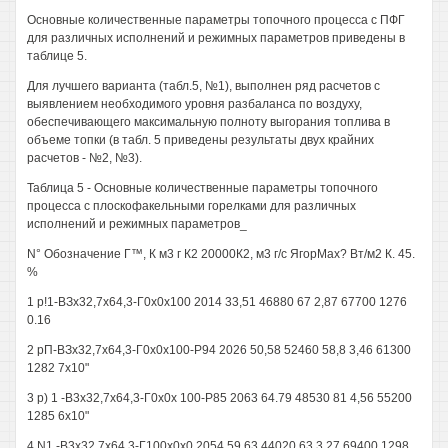
Основные количественные параметры топочного процесса с ПФГ
для различных исполнений и режимных параметров приведены в
таблице 5.
Для лучшего варианта (табл.5, №1), выполнен ряд расчетов с
выявлением необходимого уровня разбаланса по воздуху,
обеспечивающего максимальную полноту выгорания топлива в
объеме топки (в табл. 5 приведены результаты двух крайних
расчетов - №2, №3).
Таблица 5 - Основные количественные параметры топочного
процесса с плоскофакельными горелками для различных
исполнений и режимных параметров_
N° Обозначение Г™, К м3 г К2 20000К2, м3 г/с ЯгорМах? Вт/м2 К. 45.
%
1 р!1-ВЗх32,7х64,3-Г0х0х100 2014 33,51 46880 67 2,87 67700 1276
0.16
2 рП-ВЗх32,7х64,3-Г0х0х100-Р94 2026 50,58 52460 58,8 3,46 61300
1282 7x10"
3 р) 1 -В3х32,7х64,3-Г0х0х 100-Р85 2063 64.79 48530 81 4,56 55200
1285 6x10"
4 N1 -В3х32,7х64,3-Г100х0х0 2054 59,63 44020 63 3,27 69400 1298