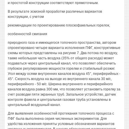
и простотой конструкции соответствуют прямоточным.
В результате эскизной проработки различных вариантов
конструкции, с учетом
рекомендации по проектированию плоскофакельных горелок,
особенностей сжигания
природного газа и имеющегося топочного пространства, автором
спроектировано четыре варианта исполнения ПФГ, конструктивные
схемы которых представлены на рисунке 7. Два потока по воздуху,
также небольшая часть воздуха (35% от общего расхода) может
подаваться через центральный канал, что позволяет обеспечить
глубокое регулирование мощности горелки и стабильный розжиг.
Угол между осями внутренних каналов воздуха 45°, периферийных -
45°. Скорость воздуха на выходе из внутреннего канала 30 м/с,
периферийного - 50 м/с. Ширина внутреннего и периферийного
каналов воздуха равна 300 мм, что позволяет установить горелку за
счет разводки пяти экранных труб. Запальное устройство, датчик
контроля факела и центральная газовая труба установлены в
центральный воздушный канал.
Для выявления особенностей протекания топочного процесса с
ПФГ была выполнена серия численных экспериментов. Для
удобства изложения приняты условные обозначения вариантов