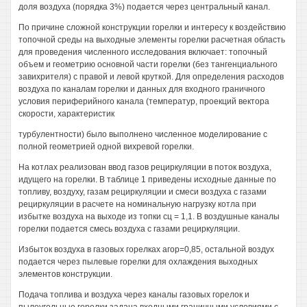
доля воздуха (порядка 3%) подается через центральный канал.
По причине сложной конструкции горелки и интересу к воздействию
топочной среды на выходные элементы горелки расчетная область
для проведения численного исследования включает: топочный
объем и геометрию основной части горелки (без тангенциального
завихрителя) с правой и левой круткой. Для определения расходов
воздуха по каналам горелки и данных для входного граничного
условия периферийного канала (температур, проекций вектора
скорости, характеристик
турбулентности) было выполнено численное моделирование с
полной геометрией одной вихревой горелки.
На котлах реализован ввод газов рециркуляции в поток воздуха,
идущего на горелки. В таблице 1 приведены исходные данные по
топливу, воздуху, газам рециркуляции и смеси воздуха с газами
рециркуляции в расчете на номинальную нагрузку котла при
избытке воздуха на выходе из топки сц = 1,1. В воздушные каналы
горелки подается смесь воздуха с газами рециркуляции.
Избыток воздуха в газовых горелках агор=0,85, остальной воздух
подается через пылевые горелки для охлаждения выходных
элементов конструкции.
Подача топлива и воздуха через каналы газовых горелок и