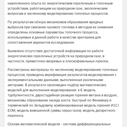
накопленного опыта по энергетическим горелочным и топочным
устройствам, работающим на природном газе, экологическим
вопросам и численному моделированию топочпых процессов.
По результатам обзора механизмов образования вредных
выбросов при сжигании газового топлива и методов их снижения
определены основные параметры топочного процесса,
используемые в данной работе в качестве критериев для
сопоставления вариантов исследования.
Выявлено отсутствие достаточной информации по работе
энергетических горелочных устройств на природном газе, в
частности, прямоточно-вихревых и плоскофакельных горелок.
Рассмотрены материалы по численному моделированию топочных
процессов, приведена верификация результатов моделирования с
экспериментальными данными, выполненная различными
авторами. В результате произведен подбор математических
моделей для выполнения моделирования: к-Е модель
турбулентности, двухстадийная реакция горения метана в воздухе,
механизмы образование оксида азота: быстрый по Фенимору и
термический по Зельдовичу, комбинированная модель горения И1С/
ЕОМ, модель взвешенной суммы серых газов, модель дискретного
переноса.
Основа математической модели - система дифференциальных