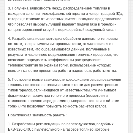
3. Получена зависимость между распределением топлива в
выходном сечении плоскофакельной горелки и концентрацией Ж)х,
которая, в отличие от известных, имеет наглядное представление,
что позволяет выбрать лучший вариант подачи газа в горелки -
концентрированной струей в периферийный воздушный канал.
4. Разработана новая методика обработки данных по тепловым
потокам, воспринимаемым экранами топки, отличающаяся от
известных тем, что обрабатываются данные, полученные в
результате численного моделирования топочных процессов, что
позволяет определить коэффициенты распределения
тепловосприятия по экранам топки, использование которых
повысит качество проектных работ и надежность работы котла.
5. Построены новые зависимости коэффициентов распределения
тепловых потоков по стенам и высоте топки для рассмотренных
типов горелок, отличающиеся от известных тем, что учитывают
фактические параметры топочного процесса (геометрия и
компоновка горелок, аэродинамика, выгорание топлива в объеме
топки), что позволяет повысить точность расчетов котлов.
Практическая значимость работы:
1. Разработаны рекомендации по переводу котлов, подобных
БКЭ-320-140, с пылеугольного на газовое топливо, которые