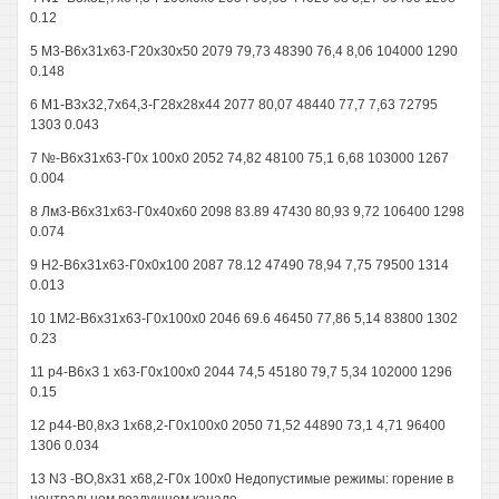
0.12
5 М3-В6х31х63-Г20х30х50 2079 79,73 48390 76,4 8,06 104000 1290
0.148
6 М1-В3х32,7х64,3-Г28х28х44 2077 80,07 48440 77,7 7,63 72795
1303 0.043
7 №-В6х31х63-Г0х 100x0 2052 74,82 48100 75,1 6,68 103000 1267
0.004
8 Лм3-В6х31х63-Г0х40х60 2098 83.89 47430 80,93 9,72 106400 1298
0.074
9 Н2-В6х31х63-Г0х0х100 2087 78.12 47490 78,94 7,75 79500 1314
0.013
10 1М2-В6х31х63-Г0х100х0 2046 69.6 46450 77,86 5,14 83800 1302
0.23
11 р4-В6хЗ 1 х63-Г0х100x0 2044 74,5 45180 79,7 5,34 102000 1296
0.15
12 р44-В0,8хЗ 1х68,2-Г0х100х0 2050 71,52 44890 73,1 4,71 96400
1306 0.034
13 N3 -ВО,8x31 х68,2-Г0х 100x0 Недопустимые режимы: горение в