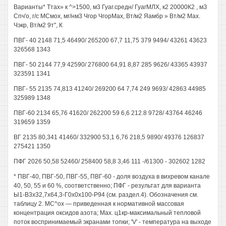
Варианты* Ттах» к ^>1500, м3 Гуаг.средн/ ГуагМЛХ, к2 20000К2 , мЗ
Спч'о, г/с МСмох, мг/нм3 Чгор ЧгорМах, Вт/м2 Яамбр » Вт/м2 Мах.
Чэкр, Вт/м2 9т", К
ПВГ- 40 2148 71,5 46490/ 265200 67,7 11,75 379 9494/ 43261 43623
326568 1343
ПВГ- 50 2144 77,9 42590/ 276800 64,91 8,87 285 9626/ 43365 43937
323591 1341
ПВГ- 55 2135 74,813 41240/ 269200 64 7,74 249 9693/ 42863 44985
325989 1348
ПВГ-60 2134 65,76 41620/ 262200 59 6,6 212.8 9728/ 43764 46246
319659 1359
ВГ 2135 80,341 41460/ 332900 53,1 6,76 218,5 9890/ 49376 126837
275421 1350
ПФГ 2026 50,58 52460/ 258400 58,8 3,46 111 -/61300 - 302602 1282
* ПВГ-40, ПВГ-50, ПВГ-55, ПВГ-60 - доля воздуха в вихревом канале
40, 50, 55 и 60 %, соответственно; ПФГ - результат для варианта
Ы1-В3х32,7х64,3-Г0х0х100-Р94 (см. раздел.4). Обозначения см.
таблицу 2. МС^ох — приведенная к нормативной массовая
концентрация оксидов азота; Мах. ц1кр-максимальный тепловой
поток воспринимаемый экранами топки; 'V' - температура на выходе