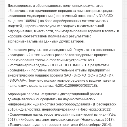
Достоверность и обоснованность полученных результатов
обеспечивается применением передовых компьютерных средств
численного моделирования (программный комплекс ЛЫЭУЗ СБХ,
лицензия 1005941) на базе апробированных математических
моделей, широко используемых в задачах вычислительной
гидродинамики, в частности, при моделировании горения в топках, и
хорошим соответствием получаемых результатов с
экспериментальными данными других авторов.
Реализация результатов исследований. Результаты выполненных
исследований и технических разработок внедрены в процесс
проектирования топочно-горелочных устройств ОАО
«Ростовэнергоналадка» и ООО «НПО ТЭМКО». На результаты
исследований получены положительные отзывы предприятий
энергетического машиностроения ЗАО «ЗиО-КОТЭС» и ОАО «ИК
«ЗИОМАР». Получено положительное решение о выдаче патента
на полезную модель, заявка №2014120969/06(033718).
Апробация работы. Результаты диссертационной работы
докладывались и обсуждались на научно-технических
конференциях: «Диагностика энергооборудования» (Новочеркасск
2010), «Диагностика энергооборудования» (Новочеркасск 2012),
«Современная наука: теоретический и практический взгляд» (Уфа
2013), «Кибернетика электрических систем» (Новочеркасск 2013),
«Технические науки - от теории к практике» (Новосибирск 2014).