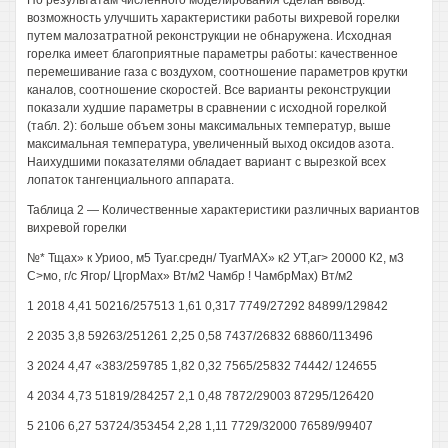
По результатам численного моделирования сделан вывод:
возможность улучшить характеристики работы вихревой горелки
путем малозатратной реконструкции не обнаружена. Исходная
горелка имеет благоприятные параметры работы: качественное
перемешивание газа с воздухом, соотношение параметров крутки
каналов, соотношение скоростей. Все варианты реконструкции
показали худшие параметры в сравнении с исходной горелкой
(табл. 2): больше объем зоны максимальных температур, выше
максимальная температура, увеличенный выход оксидов азота.
Наихудшими показателями обладает вариант с вырезкой всех
лопаток тангенциального аппарата.
Таблица 2 — Количественные характеристики различных вариантов
вихревой горелки
№* Тщах» к Уриоо, м5 Туаг.средн/ ТуагМАХ» к2 УТ,аг> 20000 К2, м3
С>мо, г/с Ягор/ ЦгорМах» Вт/м2 Чамбр ! ЧамбрМах) Вт/м2
1 2018 4,41 50216/257513 1,61 0,317 7749/27292 84899/129842
2 2035 3,8 59263/251261 2,25 0,58 7437/26832 68860/113496
3 2024 4,47 «383/259785 1,82 0,32 7565/25832 74442/ 124655
4 2034 4,73 51819/284257 2,1 0,48 7872/29003 87295/126420
5 2106 6,27 53724/353454 2,28 1,11 7729/32000 76589/99407