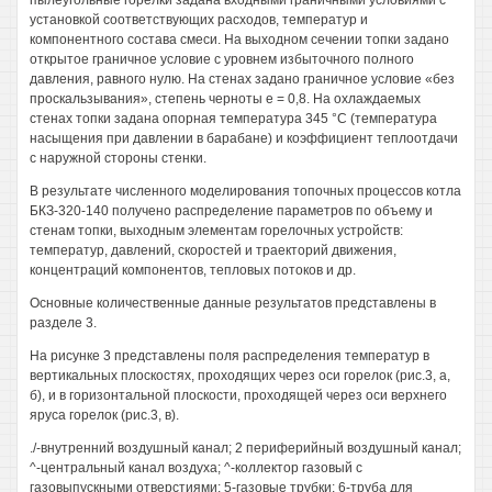
пылеугольные горелки задана входными граничными условиями с
установкой соответствующих расходов, температур и
компонентного состава смеси. На выходном сечении топки задано
открытое граничное условие с уровнем избыточного полного
давления, равного нулю. На стенах задано граничное условие «без
проскальзывания», степень черноты е = 0,8. На охлаждаемых
стенах топки задана опорная температура 345 °С (температура
насыщения при давлении в барабане) и коэффициент теплоотдачи
с наружной стороны стенки.
В результате численного моделирования топочных процессов котла
БКЗ-320-140 получено распределение параметров по объему и
стенам топки, выходным элементам горелочных устройств:
температур, давлений, скоростей и траекторий движения,
концентраций компонентов, тепловых потоков и др.
Основные количественные данные результатов представлены в
разделе 3.
На рисунке 3 представлены поля распределения температур в
вертикальных плоскостях, проходящих через оси горелок (рис.3, а,
б), и в горизонтальной плоскости, проходящей через оси верхнего
яруса горелок (рис.3, в).
./-внутренний воздушный канал; 2 периферийный воздушный канал;
^-центральный канал воздуха; ^-коллектор газовый с
газовыпускными отверстиями; 5-газовые трубки; 6-труба для