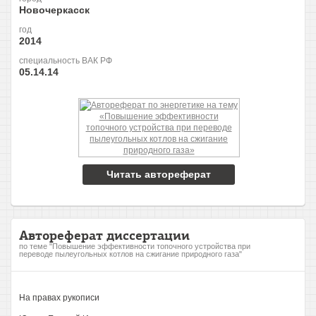
Новочеркасск
год
2014
специальность ВАК РФ
05.14.14
Читать автореферат
Автореферат диссертации
по теме "Повышение эффективности топочного устройства при
переводе пылеугольных котлов на сжигание природного газа"
На правах рукописи