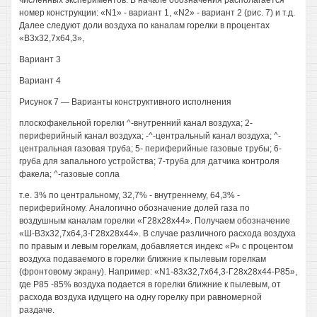
численных экспериментов. В начале обозначения располагается
номер конструкции: «N1» - вариант 1, «N2» - вариант 2 (рис. 7) и т.д.
Далее следуют доли воздуха по каналам горелки в процентах
«В3х32,7x64,3»,
Вариант 3
Вариант 4
Рисунок 7 — Варианты конструктивного исполнения
плоскофакельной горелки ^-внутренний канал воздуха; 2-
периферийный канал воздуха; -^-центральный канал воздуха; ^-
центральная газовая труба; 5- периферийные газовые трубы; 6-
груба для запального устройства; 7-труба для датчика контроля
факела; ^-газовые сопла
т.е. 3% по центральному, 32,7% - внутреннему, 64,3% -
периферийному. Аналогично обозначение долей газа по
воздушным каналам горелки «Г28х28х44». Получаем обозначение
«Ш-В3х32,7x64,3-Г28х28х44». В случае различного расхода воздуха
по правым и левым горелкам, добавляется индекс «Р» с процентом
воздуха подаваемого в горелки ближние к пылевым горелкам
(фронтовому экрану). Например: «N1-83x32,7x64,3-Г28х28х44-Р85»,
где Р85 -85% воздуха подается в горелки ближние к пылевым, от
расхода воздуха идущего на одну горелку при равномерной
раздаче.