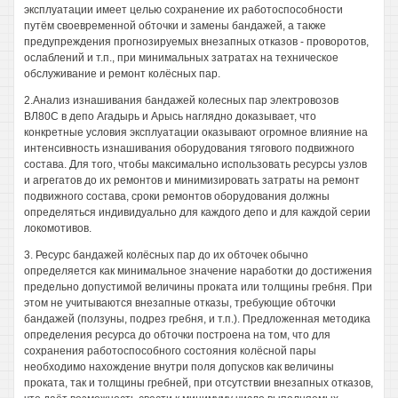
эксплуатации имеет целью сохранение их работоспособности
путём своевременной обточки и замены бандажей, а также
предупреждения прогнозируемых внезапных отказов - проворотов,
ослаблений и т.п., при минимальных затратах на техническое
обслуживание и ремонт колёсных пар.
2.Анализ изнашивания бандажей колесных пар электровозов
ВЛ80С в депо Агадырь и Арысь наглядно доказывает, что
конкретные условия эксплуатации оказывают огромное влияние на
интенсивность изнашивания оборудования тягового подвижного
состава. Для того, чтобы максимально использовать ресурсы узлов
и агрегатов до их ремонтов и минимизировать затраты на ремонт
подвижного состава, сроки ремонтов оборудования должны
определяться индивидуально для каждого депо и для каждой серии
локомотивов.
3. Ресурс бандажей колёсных пар до их обточек обычно
определяется как минимальное значение наработки до достижения
предельно допустимой величины проката или толщины гребня. При
этом не учитываются внезапные отказы, требующие обточки
бандажей (ползуны, подрез гребня, и т.п.). Предложенная методика
определения ресурса до обточки построена на том, что для
сохранения работоспособного состояния колёсной пары
необходимо нахождение внутри поля допусков как величины
проката, так и толщины гребней, при отсутствии внезапных отказов,