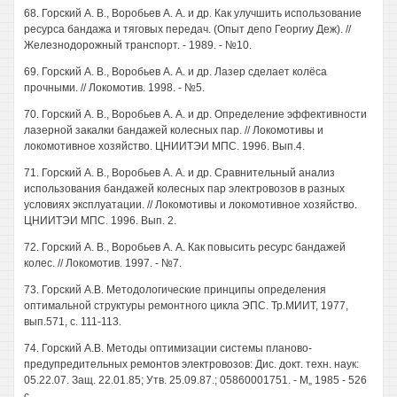
68. Горский А. В., Воробьев А. А. и др. Как улучшить использование
ресурса бандажа и тяговых передач. (Опыт депо Георгиу Деж). //
Железнодорожный транспорт. - 1989. - №10.
69. Горский А. В., Воробьев А. А. и др. Лазер сделает колёса
прочными. // Локомотив. 1998. - №5.
70. Горский А. В., Воробьев А. А. и др. Определение эффективности
лазерной закалки бандажей колесных пар. // Локомотивы и
локомотивное хозяйство. ЦНИИТЭИ МПС. 1996. Вып.4.
71. Горский А. В., Воробьев А. А. и др. Сравнительный анализ
использования бандажей колесных пар электровозов в разных
условиях эксплуатации. // Локомотивы и локомотивное хозяйство.
ЦНИИТЭИ МПС. 1996. Вып. 2.
72. Горский А. В., Воробьев А. А. Как повысить ресурс бандажей
колес. // Локомотив. 1997. - №7.
73. Горский А.В. Методологические принципы определения
оптимальной структуры ремонтного цикла ЭПС. Тр.МИИТ, 1977,
вып.571, с. 111-113.
74. Горский А.В. Методы оптимизации системы планово-
предупредительных ремонтов электровозов: Дис. докт. техн. наук:
05.22.07. Защ. 22.01.85; Утв. 25.09.87.; 05860001751. - М„ 1985 - 526
с.