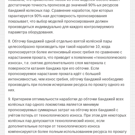
достаточную точность прогнозов до значений 90%-ых ресурсов
бандажей колесных пар. Сравнение наработок, при которых
гарантируется 90%-ная достоверность прогнозирования
показывает, что выбор моделей прогнозирования должен
производиться индивидуально для каждого контролируемого
параметра оборудования.
8. Обточку бандажей одной отдельно взятой колёсной пары
целесообразно производить при такой наработке 10, когда
прогнозируется более интенсивный износ гребня по сравнению с
нарастанием проката, что приводит к появлению «технологического
износа», т.е. снятию дополнительного слоя материала с
поверхности катания бандажа при его обточке. Если
прогнозируемое нарастание проката идёт с большей
интенсивностью, чем износ гребня, обточку бандажей необходимо
производить при полном исчерпании ресурса по прокату одного из
них.
9. Критерием оптимальности наработки до обточки бандажей всех
колёсных пар одного локомотива является минимум
прогнозируемых суммарных затрат на обточку всех бандажей с
учётом потерь от технологического износа. При этом для некоторых
колёсных пар допускается технологический износ, если
дополнительные потери от технологического износа
компенсируются более полным использованием ресурса по прокату