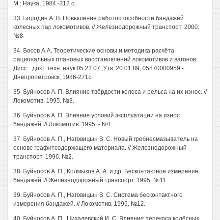
М.: Наука, 1984.-312 с.
33. Бородин А. В. Повышение работоспособности бандажей
колесных пар локомотивов. // Железнодорожный транспорт. 2000.
№8.
34. Босов А.А. Теоретические основы и методика расчёта
рациональных плановых восстановлений локомотивов и вагонов:
Дисс. . докт. техн. наук:05.22.07.;Утв. 20.01.89; 05870000959.-
Днепропетровск, 1986-271с.
35. Буйносов А. П. Влияние твёрдости колеса и рельса на их износ. //
Локомотив. 1995. №3.
36. Буйносов А. П. Влияние условий эксплуатации на износ
бандажей. // Локомотив. 1995. - №1.
37. Буйносов А. П., Наговицын В. С. Новый гребнесмазыватель на
основе графитсодержащего материала. // Железнодорожный
транспорт. 1996. №2.
38. Буйносов А. П., Колмыков А. А. и др. Бесконтактное измерение
бандажей. // Железнодорожный транспорт. 1995. №11.
39. Буйносов А. П., Наговицын В. С. Система бесконтактного
измерения бандажей. // Локомотив. 1995. №12.
40. Буйносов А. П., Цихалевский И. С. Влияние перекоса колёсных