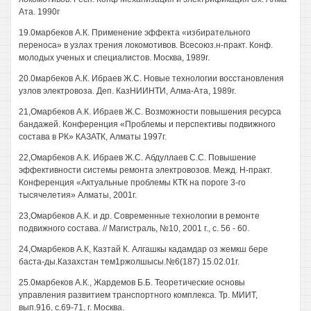
Ата. 1990г
19.0марбеков А.К. Применение эффекта «избирательного
переноса» в узлах трения локомотивов. Всесоюз.н-практ. Конф.
молодых ученых и специалистов. Москва, 1989г.
20.0марбеков А.К. Ибраев Ж.С. Новые технологии восстановления
узлов электровоза. Деп. КазНИИНТИ, Алма-Ата, 1989г.
21,Омарбеков А.К. Ибраев Ж.С. Возможности повышения ресурса
бандажей. Конференция «Проблемы и перспективы подвижного
состава в РК» КАЗАТК, Алматы 1997г.
22,Омарбеков А.К. Ибраев Ж.С. Абдуллаев С.С. Повышение
эффективности системы ремонта электровозов. Межд. Н-практ.
Конференция «Актуальные проблемы КТК на пороге 3-го
тысячелетия» Алматы, 2001г.
23,Омарбеков А.К. и др. Современные технологии в ремонте
подвижного состава. // Магистраль, №10, 2001 г., с. 56 - 60.
24,Омарбеков А.К, Казтай К. Алгашкы кадамдар оз жемкш бере
баста-ды.Казахстан тем1ржолшысы.№6(187) 15.02.01г.
25.0марбеков А.К., Жардемов Б.Б. Теоретические основы
управления развитием транспортного комплекса. Тр. МИИТ,
вып.916, с.69-71, г. Москва.