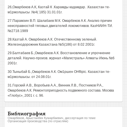
26,Омарбеков А.К, Казтай К .Карамды кадамдар. .Казахстан те-
м1ржолшысы .№4( 185) 31.01.01г.
27.Парамзин В.П. Шалабаев М.К. Омарбеков А.К. Анализ причин
неисправностей тяговых двигателей локомотивов. КазНИИН-ТИ.
№2718.1989
28.Казтай А. Омарбеков А.К. Отечественному зеленый.
Железнодорожник Казахстана №5(186) от 8.02 2001г.
29.Балтабаев Б.,Омарбеков А.К. Восстановление и упрочнение
деталей. Научно-произв. журнал «Магистраль» Алматы Июнь №6
2001г.
30.Тыныбай Б.,Омарбеков А.К. Ом1ршен OHflipic. Казахстан те-
м1ржолшысы. от 24.08.01г.
31.Горский А.В., Воробьев А.А., Винник Л.В., Постников Р.А.,
Омарбеков А.К. Ремонтопригодность подвижного состава. Москва
«Глобус», 2001 г. с. 96.
Библиография
Омарбеков, Арыстанбек Кумарбаевич, диссертация по теме
Организация производства (по отраслям)