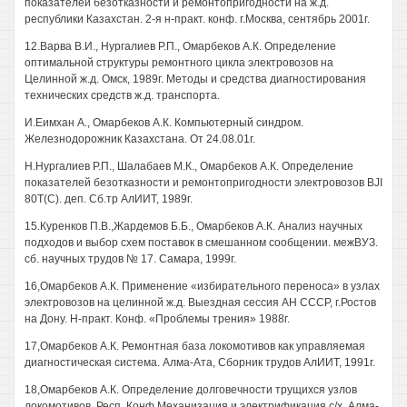
показателей безотказности и ремонтопригодности на ж.д.
республики Казахстан. 2-я н-практ. конф. г.Москва, сентябрь 2001г.
12.Варва В.И., Нургалиев Р.П., Омарбеков А.К. Определение
оптимальной структуры ремонтного цикла электровозов на
Целинной ж.д. Омск, 1989г. Методы и средства диагностирования
технических средств ж.д. транспорта.
И.Еимхан А., Омарбеков А.К. Компьютерный синдром.
Железнодорожник Казахстана. От 24.08.01г.
Н.Нургалиев Р.П., Шалабаев М.К., Омарбеков А.К. Определение
показателей безотказности и ремонтопригодности электровозов BJI
80Т(С). деп. Сб.тр АлИИТ, 1989г.
15.Куренков П.В.,Жардемов Б.Б., Омарбеков А.К. Анализ научных
подходов и выбор схем поставок в смешанном сообщении. межВУЗ.
сб. научных трудов № 17. Самара, 1999г.
16,Омарбеков А.К. Применение «избирательного переноса» в узлах
электровозов на целинной ж.д. Выездная сессия АН СССР, г.Ростов
на Дону. Н-практ. Конф. «Проблемы трения» 1988г.
17,Омарбеков А.К. Ремонтная база локомотивов как управляемая
диагностическая система. Алма-Ата, Сборник трудов АлИИТ, 1991г.
18,Омарбеков А.К. Определение долговечности трущихся узлов
локомотивов. Респ. Конф Механизация и электрификация с/х. Алма-