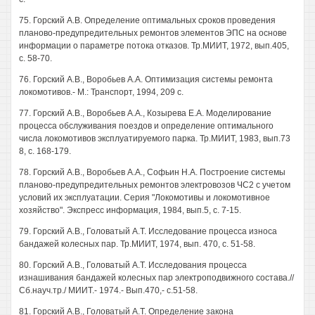
75. Горский А.В. Определение оптимальных сроков проведения
планово-предупредительных ремонтов элементов ЭПС на основе
информации о параметре потока отказов. Тр.МИИТ, 1972, вып.405,
с. 58-70.
76. Горский А.В., Воробьев А.А. Оптимизация системы ремонта
локомотивов.- М.: Транспорт, 1994, 209 с.
77. Горский А.В., Воробьев А.А., Козырева Е.А. Моделирование
процесса обслуживания поездов и определение оптимального
числа локомотивов эксплуатируемого парка. Тр.МИИТ, 1983, вып.73
8, с. 168-179.
78. Горский А.В., Воробьев А.А., Софьин Н.А. Построение системы
планово-предупредительных ремонтов электровозов ЧС2 с учетом
условий их эксплуатации. Серия "Локомотивы и локомотивное
хозяйство". Экспресс информация, 1984, вып.5, с. 7-15.
79. Горский А.В., Головатый А.Т. Исследование процесса износа
бандажей колесных пар. Тр.МИИТ, 1974, вып. 470, с. 51-58.
80. Горский А.В., Головатый А.Т. Исследования процесса
изнашивания бандажей колесных пар электроподвижного состава.//
Сб.науч.тр./ МИИТ.- 1974.- Вып.470,- с.51-58.
81. Горский А.В., Головатый А.Т. Определение закона