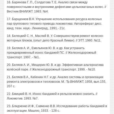
16. Баринова Г. П., Солдатова Т. Е. Анализ связи между
поверхностными и внутренними дефектами цельнокатаных колес. //
Вестник ВНИИЖТ. 1983. №4.
17. Барщенков В.Н. Улучшение использования ресурса колесных
пар группового тягового привода локомотива: Автореферат дисс.
канд. техн. наук.- Ленинград., 1991.- 21с.
18. Белецкий С. Н., Маслий В. У. Совершенствуем ремонт колесно-
моторных блоков, (опыт депо Красный Лиман). // ЭТТ. 1980. №11.
19. Беляев А. И., Емельянов Ю. В. и др. Как устранить
преждевременный износ бандажей ПС. // Железнодорожный
транспорт. 1997. - №1.
20. Беляев А. И., Мещерин Ю. В. и др. Эффективная альтернатива
колёсной паре. // Железнодорожный транспорт. 1999. - №10.
21. Беляев В.А., Кабенин Н.Г. и др. Анализ системы и организации
ремонта электровозов и тепловозов. М.: Тр.ВНИИЖТ, 1958, вып.155,
207 с.
22. Бжицкий В. Н. Износ бандажей и рельсов можно снизить. //
Локомотив. 1993. №7.
23. Блидченко И.Ф., Савченко В.В. Исследование работы бандажей в
эксплуатации. Машгиз, 1933. - 128 с.