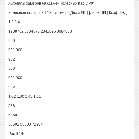
Журналы замеров бандажей колесных пар ЭР9*
Колесные центры КП 13ав.номер. [Диам.ЛКЦ [Диам.ПКЦ Коэф.ТЭД
1 2 3 4
1238762 3784670 2341026 0984603
900
901 900
902
900
901 900
902
1.02 1.00 1.03 1.01
588
58501
58502 58803 72904
Рис.6.146.