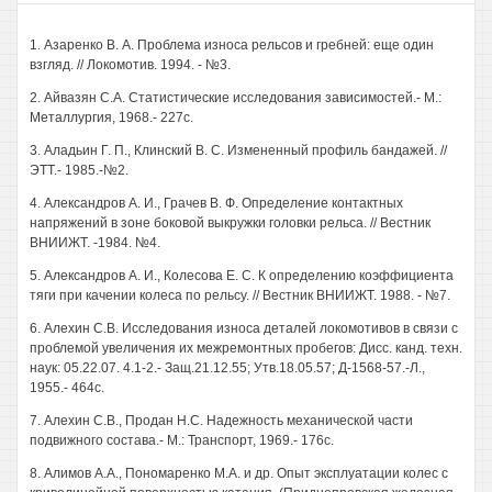
1. Азаренко В. А. Проблема износа рельсов и гребней: еще один
взгляд. // Локомотив. 1994. - №3.
2. Айвазян С.А. Статистические исследования зависимостей.- М.:
Металлургия, 1968.- 227с.
3. Аладьин Г. П., Клинский В. С. Измененный профиль бандажей. //
ЭТТ.- 1985.-№2.
4. Александров А. И., Грачев В. Ф. Определение контактных
напряжений в зоне боковой выкружки головки рельса. // Вестник
ВНИИЖТ. -1984. №4.
5. Александров А. И., Колесова Е. С. К определению коэффициента
тяги при качении колеса по рельсу. // Вестник ВНИИЖТ. 1988. - №7.
6. Алехин С.В. Исследования износа деталей локомотивов в связи с
проблемой увеличения их межремонтных пробегов: Дисс. канд. техн.
наук: 05.22.07. 4.1-2.- Защ.21.12.55; Утв.18.05.57; Д-1568-57.-Л.,
1955.- 464с.
7. Алехин С.В., Продан Н.С. Надежность механической части
подвижного состава.- М.: Транспорт, 1969.- 176с.
8. Алимов А.А., Пономаренко М.А. и др. Опыт эксплуатации колес с