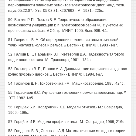
периодичности плановых ремонтов электровозов: Дисс. канд. техн.
наук: 05.22.07.- Утв. 05.08.81; К267692.- М., 1981.- 225с.
50. Вяткин Р. П., Песков В. Е. Теоретическое образование
возможности унификации к. п. электровозов серии ЧС с учетом их
прочностных свойств. // Сб. тр. МИИТ. 1995. Вып. 909. 4.1.
51. Гаврилов В. М. Об определении положения геометрической
точки контакта колеса и рельса. // Вестник ВНИИЖТ. 1983 - №7.
52. Галкин В.Г., Парамзин В.Г., Четвергов В.А. Надежность тягового
подвижного состава.-М.: Транспорт, 1981.- 184с.
53. Гальперин В. Е., Еганов А. А. Динамические напряжения в дисках
колес грузовых вагонов. // Вестник ВНИИЖТ. 1984. №7.
54. Гаркунов Д. Н. Триботехника. -М.: Машиностроение. 1985. 424с.
55. Герасимов B.C. Улучшение технологии ремонта колесных пар. //
ЭТТ. 1982. №5.
56. Герцбах Б.И., Кордонский Х.Б. Модели отказов.- М.: Сов.радио,
1969.- 166с.
57. Герцбах И.Б. Модели профилактики.- М.: Сов.радио, 1969, 216с.
58. Гнеденко Б. В., Соловьёв А.Д. Математические методы в теории