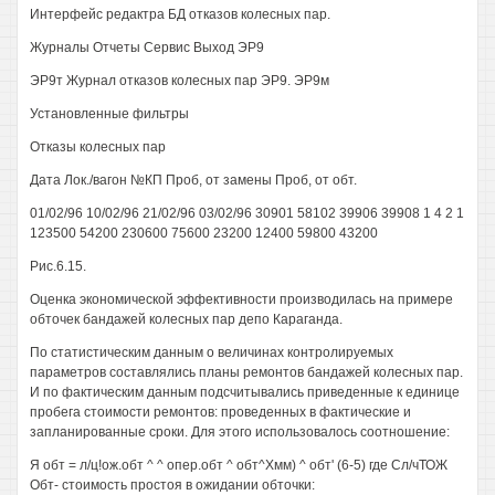
Интерфейс редактра БД отказов колесных пар.
Журналы Отчеты Сервис Выход ЭР9
ЭР9т Журнал отказов колесных пар ЭР9. ЭР9м
Установленные фильтры
Отказы колесных пар
Дата Лок./вагон №КП Проб, от замены Проб, от обт.
01/02/96 10/02/96 21/02/96 03/02/96 30901 58102 39906 39908 1 4 2 1
123500 54200 230600 75600 23200 12400 59800 43200
Рис.6.15.
Оценка экономической эффективности производилась на примере
обточек бандажей колесных пар депо Караганда.
По статистическим данным о величинах контролируемых
параметров составлялись планы ремонтов бандажей колесных пар.
И по фактическим данным подсчитывались приведенные к единице
пробега стоимости ремонтов: проведенных в фактические и
запланированные сроки. Для этого использовалось соотношение:
Я обт = л/ц!ож.обт ^ ^ опер.обт ^ обт^Хмм) ^ обт' (6-5) где Сл/чТОЖ
Обт- стоимость простоя в ожидании обточки: