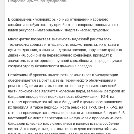
Омарбеков, Арыстанбек Кумарбаевич
В современных условиях рыночных отношений народного
хозяйства особую остроту приобретают вопросы экономии всех
видов ресурсов - материальных, энергетических, трудовых.
Многократно возрастает значимость надежной работы всех
технических средств и, в частности, локомотивов, т.к. их отказы в
пути следования, вызывая задержки поездов, нарушение графика
движения, сбой ритма перевозочного конвейера, приводят к
значительным потерям пропускной способности, а в ряде случаев
создают угрозу безопасности движения поездов.
Необходимый уровень надежности локомотивов в эксплуатации
обеспечивается за счет системы технического обслуживания и
ремонта. Одними из самых ответственных узлов механической
части локомотивов являются колесные пары, величины ресурсов их
бандажей определяют периодичность обслуживания ТО-4, на
котором производится обточка бандажей с целью восстановления
их профиля, а также периодичность ремонтов ТР-3, КР-1 и КР-2, на
которых производится замена полностью изношенных бандажей. В
настоящий момент с переходом на новую колею проблема износа
бандажей колесных пар локомотивов и вагонов встала особенно
остро. И, как следствие, в локомотивных депо возросли объемы