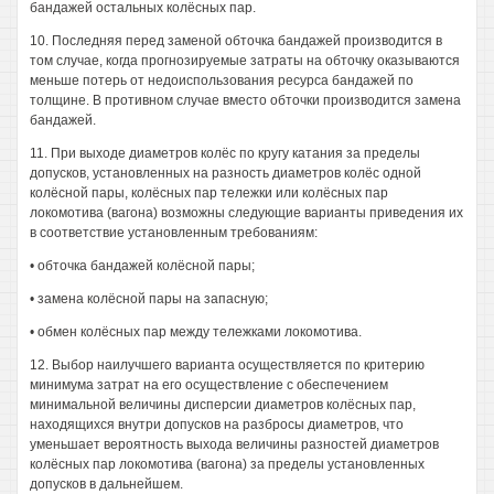
бандажей остальных колёсных пар.
10. Последняя перед заменой обточка бандажей производится в
том случае, когда прогнозируемые затраты на обточку оказываются
меньше потерь от недоиспользования ресурса бандажей по
толщине. В противном случае вместо обточки производится замена
бандажей.
11. При выходе диаметров колёс по кругу катания за пределы
допусков, установленных на разность диаметров колёс одной
колёсной пары, колёсных пар тележки или колёсных пар
локомотива (вагона) возможны следующие варианты приведения их
в соответствие установленным требованиям:
• обточка бандажей колёсной пары;
• замена колёсной пары на запасную;
• обмен колёсных пар между тележками локомотива.
12. Выбор наилучшего варианта осуществляется по критерию
минимума затрат на его осуществление с обеспечением
минимальной величины дисперсии диаметров колёсных пар,
находящихся внутри допусков на разбросы диаметров, что
уменьшает вероятность выхода величины разностей диаметров
колёсных пар локомотива (вагона) за пределы установленных
допусков в дальнейшем.