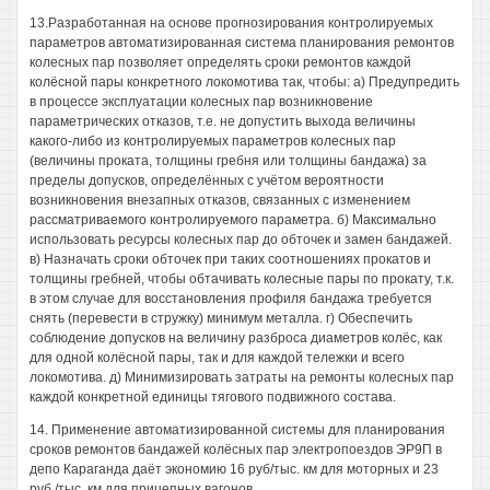
13.Разработанная на основе прогнозирования контролируемых
параметров автоматизированная система планирования ремонтов
колесных пар позволяет определять сроки ремонтов каждой
колёсной пары конкретного локомотива так, чтобы: а) Предупредить
в процессе эксплуатации колесных пар возникновение
параметрических отказов, т.е. не допустить выхода величины
какого-либо из контролируемых параметров колесных пар
(величины проката, толщины гребня или толщины бандажа) за
пределы допусков, определённых с учётом вероятности
возникновения внезапных отказов, связанных с изменением
рассматриваемого контролируемого параметра. б) Максимально
использовать ресурсы колесных пар до обточек и замен бандажей.
в) Назначать сроки обточек при таких соотношениях прокатов и
толщины гребней, чтобы обтачивать колесные пары по прокату, т.к.
в этом случае для восстановления профиля бандажа требуется
снять (перевести в стружку) минимум металла. г) Обеспечить
соблюдение допусков на величину разброса диаметров колёс, как
для одной колёсной пары, так и для каждой тележки и всего
локомотива. д) Минимизировать затраты на ремонты колесных пар
каждой конкретной единицы тягового подвижного состава.
14. Применение автоматизированной системы для планирования
сроков ремонтов бандажей колёсных пар электропоездов ЭР9П в
депо Караганда даёт экономию 16 руб/тыс. км для моторных и 23
руб /тыс. км для прицепных вагонов.