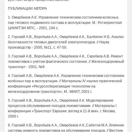
ПУБЛИКАЦИИ АВТОРА
1. Омарбеков А.К. Управление техническим состоянием колесных
пар тягового подвижного состава в эксплуатации. М.: Ротапринтная
ЦНИИТЭИ МПС, - 2001, 194 с.
2. Горский А.В., Воробьёв А.А., Омарбеков А.К., Балбегин Н.Б. Анализ
безотказности тяговых двигателей электропоездов. // Наука
производству - 2000, №11, с. 47-50.
3. Горский А.В., Воробьёв А.А., Омарбеков А.К., Скребков А.В. Ремонт
локомотивов с учётом фактического состояния. // Железнодорожный
транспорт - 2001, №9.
4. Горский А.В., Омарбеков А.К. Управление техническим состоянием
колёсных пар в эксплуатации. // Материалы IV научно практической
конференции «Ресурсосберегающие технологии на
железнодорожном транспорте», М.: МИИТ, 2001 г.
5. Горский А.В., Воробьёв А.А., Омарбеков А.К. Моделирование
процессов обслуживания поездов локомотивами. // Материалы I
конференции «Транспорт Евразии: взгляд в 21-й век», г. Москва,
2000 г.
6. Горский А.В., Воробьёв А.А., Омарбеков А.К.,Сабетов М.А. Влияние
системы ремонта локомотивов на обслуживание поездов. // Вестник