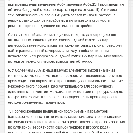
при превышении величиной Аобх значения АобтДОП производится
обточка бандажей колесных пар, как при их отказе. б). Стоимость
технологического износа А0бт учитывается как часть затрат на
ремонт, зависящая от наработки, и включается в стоимость
ремонтов при определении оптимальных пробегов.
Сравнительный анализ методик показал, что для определения
оптимальных пробегов до обточек бандажей колесных пар
целесообразнее использовать вторую методику, т.к. она позволяет
найти рациональный компромисс между наиболее полным
использованием ресурсов бандажей колесных пар и минимизацией
потерь от технологического износа при обточках.
6. У более чем 90% изнашиваемых элементов выход значений
контролируемых параметров за пределы установленных допусков
происходит при наработках, превышающих оптимальное значение
межремонтного пробега, рассматриваемого для совокупности
однотипных элементов. Максимально использовать ресурс каждого
конкретного элемента позволяет осуществлять прогнозирование
его контролируемых параметров.
7. Прогнозирование величин контролируемых параметров
бандажей колёсных пар по методу гармонических весов и средней
интенсивности изнашивания (при оценке качества прогнозирования
по суммарной вероятности ошибок первого и второго рода)
показала, что применение любой из этих моделей обеспечивает