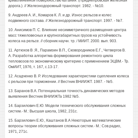
криволинейной поверхностью катания. (Приднепровская железная
дорога.). // Железнодорожный транспорт. 1982. - №10.
9. Андреев А. И., Комаров К. Л. и др. Износ рельсов и колес
подвижного состава. // Железнодорожный транспорт. 1997. - №7.
10. Анисимов П. С. Влияние несимметричного размещения центра
масс тяжеловесных и крупногабаритных грузов на устойчивость
колеса на рельсе. // сборник научн. тр. / МИИТ. 2000. вып. 903.
11. Артюхов В .Я., Парамзин В.П., Сковородников Е.Г., Четвергов В.
А. Разработка алгоритма формирования ремонтного цикла
тепловозов по экономическому критерию с применением ЭЦВМ.- Тр.
ОмИИТ, 1976, т. 167, с.13-17.
12. Асадченко В. Р. Исследование характеристики сцепления колеса
с рельсом при торможении. // Вестник ВНИИЖТ. 1987. - №5.
13. Баранов В.А. Потенциальная точность динамических методов
выявления Вестник ВНИИЖТа 1982 №5.
14. Барзилович Е.Ю. Модели технического обслуживания сложных
систем.- М.: Высшая школа, 1982, 231с.
15. Барзилович Е.Ю., Каштанов В.А Некоторые математические
вопросы теории обслуживания сложных систем.- М.: Сов.радио,
1971, 271с.