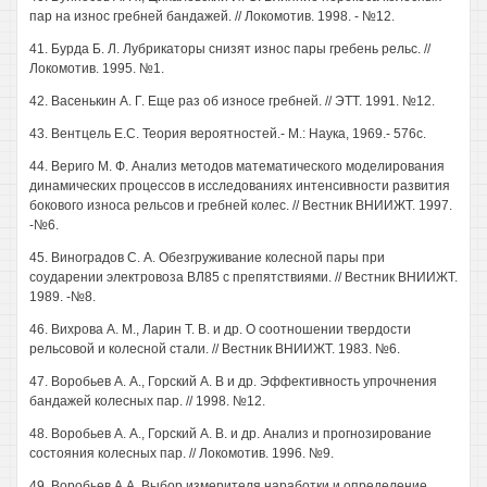
пар на износ гребней бандажей. // Локомотив. 1998. - №12.
41. Бурда Б. Л. Лубрикаторы снизят износ пары гребень рельс. //
Локомотив. 1995. №1.
42. Васенькин А. Г. Еще раз об износе гребней. // ЭТТ. 1991. №12.
43. Вентцель Е.С. Теория вероятностей.- М.: Наука, 1969.- 576с.
44. Вериго М. Ф. Анализ методов математического моделирования
динамических процессов в исследованиях интенсивности развития
бокового износа рельсов и гребней колес. // Вестник ВНИИЖТ. 1997.
-№6.
45. Виноградов С. А. Обезгруживание колесной пары при
соударении электровоза ВЛ85 с препятствиями. // Вестник ВНИИЖТ.
1989. -№8.
46. Вихрова А. М., Ларин Т. В. и др. О соотношении твердости
рельсовой и колесной стали. // Вестник ВНИИЖТ. 1983. №6.
47. Воробьев А. А., Горский А. В и др. Эффективность упрочнения
бандажей колесных пар. // 1998. №12.
48. Воробьев А. А., Горский А. В. и др. Анализ и прогнозирование
состояния колесных пар. // Локомотив. 1996. №9.
49. Воробьев А.А. Выбор измерителя наработки и определение