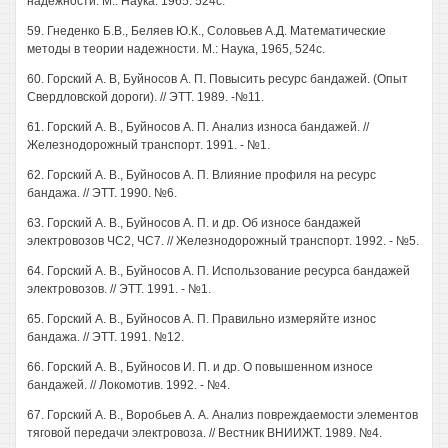
надёжности. М.: Наука. 1965. 524с.
59. Гнеденко Б.В., Беляев Ю.К., Соловьев А.Д. Математические
методы в теории надежности. М.: Наука, 1965, 524с.
60. Горский А. В, Буйносов А. П. Повысить ресурс бандажей. (Опыт
Свердловской дороги). // ЭТТ. 1989. -№11.
61. Горский А. В., Буйносов А. П. Анализ износа бандажей. //
Железнодорожный транспорт. 1991. - №1.
62. Горский А. В., Буйносов А. П. Влияние профиля на ресурс
бандажа. // ЭТТ. 1990. №6.
63. Горский А. В., Буйносов А. П. и др. Об износе бандажей
электровозов ЧС2, ЧС7. // Железнодорожный транспорт. 1992. - №5.
64. Горский А. В., Буйносов А. П. Использование ресурса бандажей
электровозов. // ЭТТ. 1991. - №1.
65. Горский А. В., Буйносов А. П. Правильно измеряйте износ
бандажа. // ЭТТ. 1991. №12.
66. Горский А. В., Буйносов И. П. и др. О повышенном износе
бандажей. // Локомотив. 1992. - №4.
67. Горский А. В., Воробьев А. А. Анализ повреждаемости элементов
тяговой передачи электровоза. // Вестник ВНИИЖТ. 1989. №4.