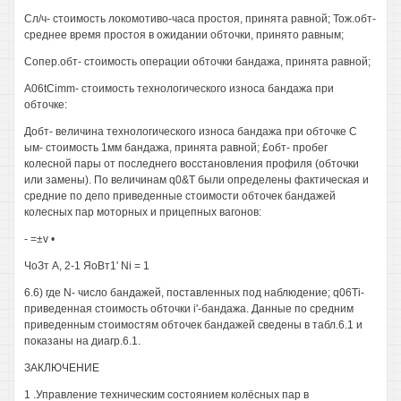
Сл/ч- стоимость локомотиво-часа простоя, принята равной; Тож.обт-
среднее время простоя в ожидании обточки, принято равным;
Сопер.обт- стоимость операции обточки бандажа, принята равной;
A06tCimm- стоимость технологического износа бандажа при
обточке:
Добт- величина технологического износа бандажа при обточке С
ым- стоимость 1мм бандажа, принята равной; £обт- пробег
колесной пары от последнего восстановления профиля (обточки
или замены). По величинам q0&T были определены фактическая и
средние по депо приведенные стоимости обточек бандажей
колесных пар моторных и прицепных вагонов:
- =±v •
ЧоЗт А, 2-1 ЯоВт1' Ni = 1
6.6) где N- число бандажей, поставленных под наблюдение; q06Ti-
приведенная стоимость обточки i'-бандажа. Данные по средним
приведенным стоимостям обточек бандажей сведены в табл.6.1 и
показаны на диагр.6.1.
ЗАКЛЮЧЕНИЕ
1 .Управление техническим состоянием колёсных пар в