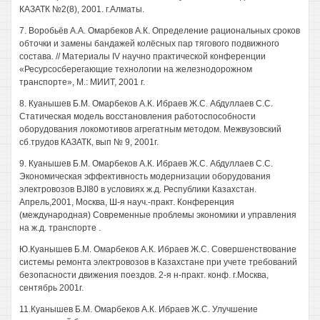
КАЗАТК №2(8), 2001. г.Алматы.
7. Воробьёв А.А. Омарбеков А.К. Определение рациональных сроков
обточки и замены бандажей колёсных пар тягового подвижного
состава. // Материалы IV научно практической конференции
«Ресурсосберегающие технологии на железнодорожном
транспорте», М.: МИИТ, 2001 г.
8. Куанышев Б.М. Омарбеков А.К. Ибраев Ж.С. Абдуллаев С.С.
Статическая модель восстановления работоспособности
оборудования локомотивов агрегатным методом. Межвузовский
сб.трудов КАЗАТК, вып № 9, 2001г.
9. Куанышев Б.М. Омарбеков А.К. Ибраев Ж.С. Абдуллаев С.С.
Экономическая эффективность модернизации оборудования
электровозов BJI80 в условиях ж.д. Республики Казахстан.
Апрель,2001, Москва, Ш-я науч.-практ. Конференция
(международная) Современные проблемы экономики и управления
на ж.д. транспорте .
Ю.Куанышев Б.М. Омарбеков А.К. Ибраев Ж.С. Совершенствование
системы ремонта электровозов в Казахстане при учете требований
безопасности движения поездов. 2-я н-практ. конф. г.Москва,
сентябрь 2001г.
11.Куанышев Б.М. Омарбеков А.К. Ибраев Ж.С. Улучшение