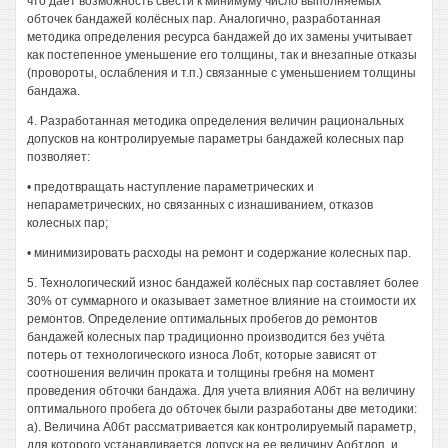
что даёт возможность свести к минимуму число выполняемых
обточек бандажей колёсных пар. Аналогично, разработанная
методика определения ресурса бандажей до их замены учитывает
как постепенное уменьшение его толщины, так и внезапные отказы
(провороты, ослабления и т.п.) связанные с уменьшением толщины
бандажа.
4. Разработанная методика определения величин рациональных
допусков на контролируемые параметры бандажей колесных пар
позволяет:
• предотвращать наступление параметрических и
непараметрических, но связанных с изнашиванием, отказов
колесных пар;
• минимизировать расходы на ремонт и содержание колесных пар.
5. Технологический износ бандажей колёсных пар составляет более
30% от суммарного и оказывает заметное влияние на стоимости их
ремонтов. Определение оптимальных пробегов до ремонтов
бандажей колесных пар традиционно производится без учёта
потерь от технологического износа Лобт, которые зависят от
соотношения величин проката и толщины гребня на момент
проведения обточки бандажа. Для учета влияния А0бт на величину
оптимального пробега до обточек были разработаны две методики:
а). Величина А0бт рассматривается как контролируемый параметр,
для которого устанавливается допуск на ее величину Аобтдоп, и