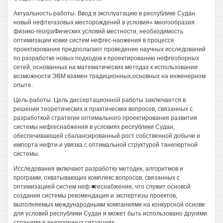
Актуальность работы. Ввод в эксплуатацию в республике Судан
новый нефтегазовых месторождений в условия« многообразия
физико-геограФических условий местности, необходимость
оптимизации ковки систем нефгес-наожения в процессе
проектирования предполагают проведение научных исследований
по разработке новых подходов к проектированию нефгеоборных
сетей, основанных на математических методах к использовании
возможности ЭВМ взамен традиционных,основных на инженерном
опыте.
Цель работы. Цель диссертационной работы заключается в
решении теоретических и практических вопросов, связанных с
разработкой стратегии оптимального проектирования развития
системы нефгеснабжения в условиях республики Судан,
обеспечивающей сбалансированный рост собственной добычи и
импорта нефти и увязка с оптимальной структурой танегюртной
системы.
Исследования включают разработку методик, алгоритмов и
программ, охватывающих комплекс вопросов, связанных с
оптимизацией систем неф-■геснабжения, что служит основой
создания системы рекомендация и экспертизы проектов,
выполняемых международными компаниями на конкурсной основе
для условий республики Судан и может быть использовано другими
странами в аналогичных ситуациях.