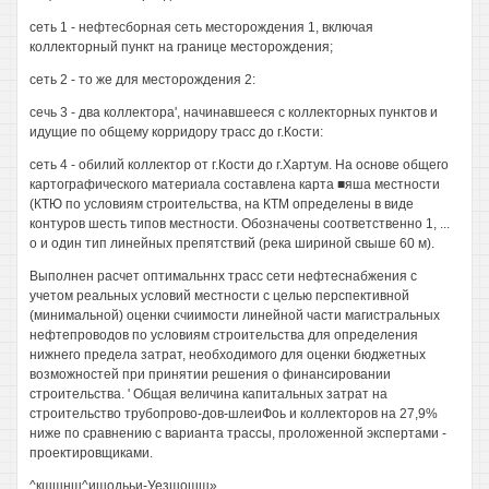
сеть 1 - нефтесборная сеть месторождения 1, включая
коллекторный пункт на границе месторождения;
сеть 2 - то же для месторождения 2:
сечь 3 - два коллектора', начинавшееся с коллекторных пунктов и
идущие по общему корридору трасс до г.Кости:
сеть 4 - обилий коллектор от г.Кости до г.Хартум. На основе общего
картографического материала составлена карта ■яша местности
(КТЮ по условиям строительства, на КТМ определены в виде
контуров шесть типов местности. Обозначены соответственно 1, ...
о и один тип линейных препятствий (река шириной свыше 60 м).
Выполнен расчет оптимальннх трасс сети нефтеснабжения с
учетом реальных условий местности с целью перспективной
(минимальной) оценки счиимости линейной части магистральных
нефтепроводов по условиям строительства для определения
нижнего предела затрат, необходимого для оценки бюджетных
возможностей при принятии решения о финансировании
строительства. ' Общая величина капитальных затрат на
строительство трубопрово-дов-шлеиФоь и коллекторов на 27,9%
ниже по сравнению с варианта трассы, проложенной экспертами -
проектировщиками.
^кшшнш^ишодььи-Уезшошщ».