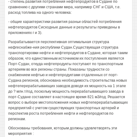
- степень развития потребления нефтепродуктов в Судане по
сравнению с другими странами мира, например СНГ и США, т.е.
расход топлива на одного человека:
- общие характеристики развития разньи областей потребления
нефтепродуктов Сисходные данные и результаты приведены в
приложениях г и 3).
Разрабатывается перспективная оптимальная структура
нефгеснабже-ния республики Судан.Существующая структура
транспортировки нефти и нефтепродуктов в Судане, которая таким
образом, что единственным источником их поступления является
Порт-Судан, откуда нефтепродукты поступают по транспортным
артериям во все регионы страны. Показаны трудности со
снабжением нефтью и нефтепродуктами отдаленных от порт-
Судана регионов, обоснована необходимость строительства новых
нефтеперерабатывающих заводов доводя их мощность на 1 этапе
до ? млн.т/год, поскольку мощность перерабатывающего завода в
порт-Судане составляет в настоящее время 821 мЗ/год. Решается
вопрос о выборе местоположения новых нефтеперерабатывающих
предприятий с учетом существующих транспортных артерий и
перспектив роста потребления нефти и нефтепродуктов по
регионам.
Обоснованы требования, которым должны удовлетворять эти
мероприятия :