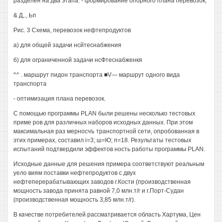
разделен на два этапа: - формирование опорного плана перевозок;
& Д,., Ьп
Рис. 3 Схема, перевозок нефтепродуктов
а) для общей задачи нсйтеснабжения
б) для ограниченной задачи нсФтеснабженкя
^^ . маршрут пидон транспорта ■V— маршрут одного вида
транспорта
- оптимизация плана перевозок.
С помощью программы PLAN были решены несколько тестовых
приме ров для различных наборов исходных данных. При этом
максимальная раз мерносчъ транспортной сети, опробованная в
этих примерах, составил i=3; ш=Ю; п=18. Результаты тестовых
испытаний подтвердили эффектов ность работы программы PLAN.
Исходные данные для решения примера соответствуют реальным
уело виям поставки нефтепродуктов с двух
нефтеперерабатывающих заводов г.Кости (производственная
мощность завода принята равной 7,0 млн.т/г и г.Порт-Судан
(производственная мощность 3,85 млн.т/г).
В качестве потребителей рассматривается область Хартума, Цен