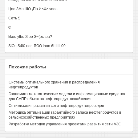
Цоо ЗМо ШО ¡По И<Х> чооо
Сеть S
©
kkoo yfbo Sloe S~(oc toa?
SlOo S4I0 rton ЯОО inoo 6Ш ill 00
Похожие работы
Системы оптимального хранения и распределения
нефтепродуктов
Экономико-математические модели и информационные средства
для САПР объектов нефтепродуктоснабжения
Оптимизация развития сети нефтепродуктопроводов
Методика оптимизации гарантийного запаса нефтепродуктов в
сельскохозяйственных предприятиях
Разработка методов управления проектами развития сети АЗС