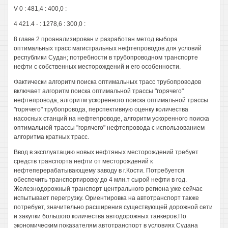
V 0 : 481,4 : 400,0 :
4 421.4 - : 1278,6 : 300,0 :
8 главе 2 проанализирован и разработан метод выбора
оптимальных трасс магистральных нефтепроводов для условий
республики Судан; потребности в трубопроводном транспорте
нефти с собственных месторождений и его особенности.
Фактически алгоритм поиска оптимальных трасс трубопроводов
включает алгоритм поиска оптимальной трассы "горячего"
нефтепровода, алгоритм ускоренного поиска оптимальной трассы
"горячего" трубопровода, перспективную оценку количества
насосных станций на нефтепроводе, алгоритм ускоренного поиска
оптимальной трассы "горячего" нефтепровода с использованием
алгоритма кратных трасс.
Ввод в эксплуатацию новых нефтяных месторождений требует
средств транспорта нефти от месторождений к
нефтеперерабатывающему заводу в г.Кости. Потребуется
обеспечить транспортировку до 4 млн.т сырой нефти в год.
Железнодорожный транспорт центрального региона уже сейчас
испытывает перегрузку. Ориентировка на автотранспорт также
потребует, значительно расширения существующей дорожной сети
и закупки большого количества автодорожных танкеров.По
экономическим показателям автотранспорт в условиях Судана