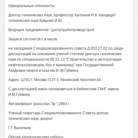
Официальные оппоненты:
Доктор технических наук, профессор Халлыев Н.Х. Кандидат
технических наук Кувычко И.Ю.
Ведущее предприятие: Цэнтртрубопроводстрой
Зашита состоится г. в часов
на заседании Специализированного совета Д 053.27.02 по защи-
диссертаций на соискание ученой степени доктора технических
наук по специальности 05.15.13 "Строительство и эксплуатация
нефтегазопроводов, баз и хранилищ" при Государственной
Академии нефти и газа им.И. М.Губкина.
Адрес: Ц791?, Москва ГСП-1, Ленинский проспект,65.
С диссертацией южно ознакомиться в библиотеке ГАНГ имени
И.М.Губкина.
Автореферат разослан "ф " 1993 г.
Ученый секретарь Специализированного Совета доктор
технических наук, доцент
Г.Г.Васильев
Общая характеристика работы