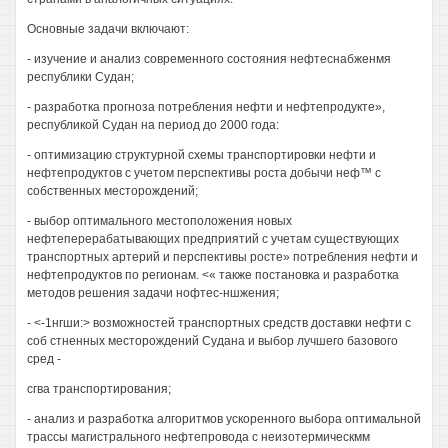
Основные задачи включают:
- изучение и анализ современного состояния нефтеснабженмя
республики Судан;
- разработка прогноза потребления нефти и нефтепродукте»,
республикой Судан на период до 2000 года:
- оптимизацию структурной схемы транспортировки нефти и
нефтепродуктов с учетом перспективы роста добычи неф™ с
собственных месторождений;
- выбор оптимального местоположения новых
нефтеперерабатывающих предприятий с учетам существующих
транспортных артерий и перспективы росте» потребления нефти и
нефтепродуктов по регионам. <« также постановка и разработка
методов решения задачи нофтес-ншжения;
- <-1нгши:> возможностей транспортных средств доставки нефти с
соб стненных месторождений Судана и выбор лучшего базового
сред -
сгва транспортирования;
- анализ и разработка алгоритмов ускоренного выбора оптимальной
трассы магистрального нефтепровода с неизотермическмм