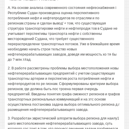
А. На основе анализа современного состояния нефгеснабжения i
Республике Судан произведена оценка перспективного
потребления нефл и нефтепродуктов гю отраслям и по
регионам.страны и сделан вывод' < том, что существующая
структура транспортировки нефти и нефтепродук тов в Судане не
учитывает перспективы транспорта нефти с собственны
месторождений Судана, что требует существенного
перераспределени транспортных потоков. Уже в ближайшее время
необходимо начать строи тельство новых
нефтеперерабатывающих заводов, доведя им мощность хо тя бы
до ? млн.т/гад.
2. В работе рассмотрены проблемы выбора местоположения новы
нефтеперерабатывающих предприятий с учетом существующих
транспортны артерии и перспектив роста потребления нефти и
нефтепродуктов по ре гионам. Сформулированы критерии выбора
регионов, где должна быть пос троена первая очередь
предприятий. Введены понятия графа смежност регионов и графов
транспортных региональных коммуникаций и на зтс основе
осуществлена постановка задача выбора оптимального региона д.г
размещения нефтеперерабатывающего завода.
3. Разработан эвристический алгоритм выбора региона для наилу1
шего местоположения нефтеперерабатывающего завода, суть
которого сос тоит в том, что процесс решения задачи разбивается