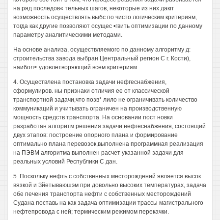
на ряд последов« тельных шагов, некоторые из них дакгг
возможность осуществлять выбс по чисто логическим критериям,
тогда как другие позволяют осущес •гвить оптимизации по данному
параметру аналитическими методами.
На основе анализа, осуществляемого по данному алгоритму д:
строительства завода выбран Центральный регион С г. Кости),
наибол< удовлетворяющий всем критериям.
4. Осуществлена постановка задачи нефгеснабжения,
сформулиров. ны признаки отличия ее от классической
транспортной задачи,что позв* лило не ограничивать количество
коммуникаций и учитывать ограничен на производственную
мощность средств транспорта. На основании пост новки
разработан алгоритм решения задачи нефгеснабжения, состоящий
двух этапов: построение опорного плана и формирование
оптимально плана перевозок,выполнена программная реализация
на ПЭВМ алгоритма выполнен расчет указанной задачи для
реальных условий Республики С дан.
5. Поскольку нефть с собственных месторождений является высок
вязкой и Зйетываюшэм при довольно высоких температурах, задача
обе печения транспорта нефти с собственных месторождений
Судана поставь на как задача оптимизации трассы магистрального
нефтепровода с ней; термическим режимом перекачки.