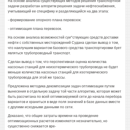
На основе анализа существующих методов решения транспортной
задачи разработан алгоритм решения задачи нефтеснабжения,
учитывающий ее специфику и разделяющийся на два этапа:
- формирование опорного плана перевозок:
- оптимизация плана перевозок.
На основе анализа возможностей суи^ствующих средств доставки
нефти с собственных месторождений Судана сделан вывод о том,
что наилучшим вариантом базового средства транспортировки бует
являться трубопроводный транспорт.
Сделан вывод о том, что перспективная оценка количества
насосных станций для неизотермического трубопровода не будет
меньше количества насосных станций для изотермического
трубопровода для этой же трассы.
Предложена методика декомпозиции задач оптимизации путем
вынесения в отдельную задачу той части алгоритма, которая может
быть рассчитана по всей оптимизируемой сети до начала перебора
вариантов и храниться в виде поля значений в базе данных вместе
с другими исходными данными по сети.
Доказано, что общие затраты времени на проведение
оптимизационных расчетов изменяются незначительно, но
существенно снижается вре-