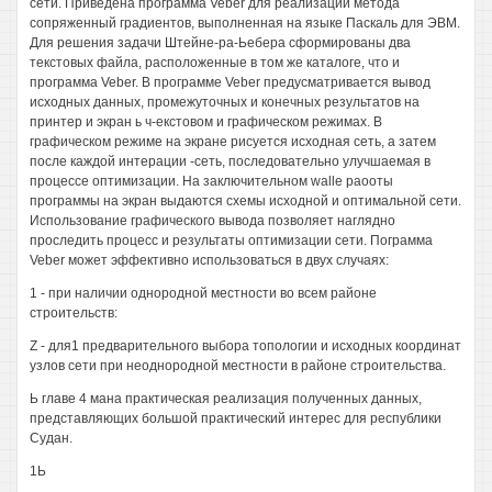
сети. Приведена программа Veber для реализации метода
сопряженный градиентов, выполненная на языке Паскаль для ЭВМ.
Для решения задачи Штейне-ра-Ьебера сформированы два
текстовых файла, расположенные в том же каталоге, что и
программа Veber. В программе Veber предусматривается вывод
исходных данных, промежуточных и конечных результатов на
принтер и экран ь ч-екстовом и графическом режимах. В
графическом режиме на экране рисуется исходная сеть, а затем
после каждой интерации -сеть, последовательно улучшаемая в
процессе оптимизации. На заключительном walle раооты
программы на экран выдаются схемы исходной и оптимальной сети.
Использование графического вывода позволяет наглядно
проследить процесс и результаты оптимизации сети. Пограмма
Veber может эффективно использоваться в двух случаях:
1 - при наличии однородной местности во всем районе
строительств:
Z - для1 предварительного выбора топологии и исходных координат
узлов сети при неоднородной местности в районе строительства.
Ь главе 4 мана практическая реализация полученных данных,
представляющих большой практический интерес для республики
Судан.
1Ь