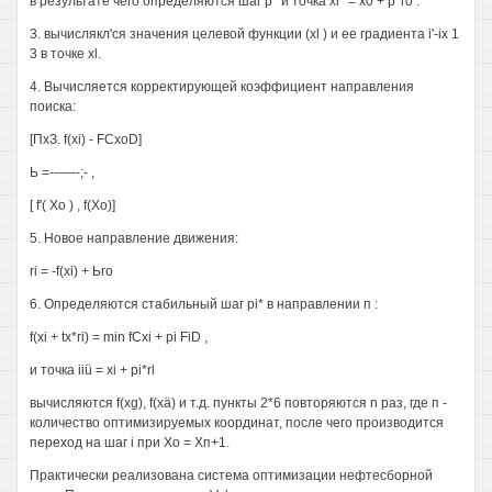
в результате чего определяются шаг р* и точка xl* = х0 + р*г0 .
3. вычислякл'ся значения целевой функции (xl ) и ее градиента i'-ix 1
3 в точке xl.
4. Вычисляется корректирующей коэффициент направления
поиска:
[ПхЗ. f(xi) - FCxoD]
Ь =--—--;- ,
[ f'( Хо ) , f(Xo)]
5. Новое направление движения:
ri = -f(xi) + Ьго
6. Определяются стабильный шаг pi* в направлении п :
f(xi + tx*ri) = min fCxi + pi FiD ,
и точка iiü = xi + pi*rl
вычисляются f(xg), f(xä) и т.д. пункты 2*6 повторяются n раз, где п -
количество оптимизируемых координат, после чего производится
переход на шаг i при Хо = Хп+1.
Практически реализована система оптимизации нефтесборной