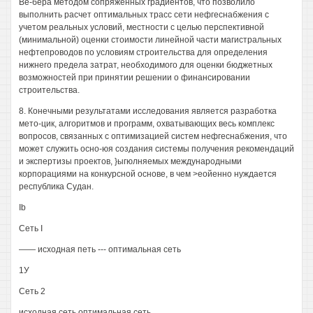
Ве-бера методом сопряженных градиентов, что позволило
выполнить расчет оптимальных трасс сети нефгеснабжения с
учетом реальных условий, местности с целью перспективной
(минимальной) оценки стоимости линейной части магистральных
нефтепроводов по условиям строительства для определения
нижнего предела затрат, необходимого для оценки бюджетных
возможностей при принятии решении о финансировании
строительства.
8. Конечными результатами исследования является разработка
мето-цик, алгоритмов и программ, охватывающих весь комплекс
вопросов, связанных с оптимизацией систем нефгеснабжения, что
может служить осно-юя создания системы получения рекомендаций
и экспертизы проектов, }ыгюлняемых международными
корпорациями на конкурсной основе, в чем >еойенно нуждается
республика Судан.
Ib
Сеть I
—— исходная петь --- оптимальная сеть
1У
Сеть 2
исходная сеть оптимальная сеть