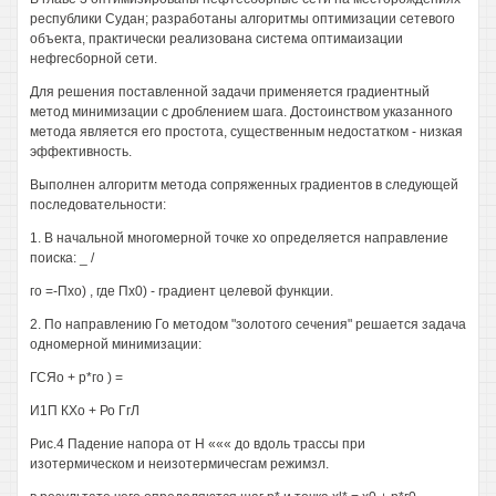
республики Судан; разработаны алгоритмы оптимизации сетевого
объекта, практически реализована система оптимаизации
нефгесборной сети.
Для решения поставленной задачи применяется градиентный
метод минимизации с дроблением шага. Достоинством указанного
метода является его простота, существенным недостатком - низкая
эффективность.
Выполнен алгоритм метода сопряженных градиентов в следующей
последовательности:
1. В начальной многомерной точке хо определяется направление
поиска: _ /
го =-Пхо) , где Пх0) - градиент целевой функции.
2. По направлению Го методом "золотого сечения" решается задача
одномерной минимизации:
ГСЯо + р*го ) =
И1П КХо + Ро ГгЛ
Рис.4 Падение напора от Н ««« до вдоль трассы при
изотермическом и неизотермичесгам режимзл.