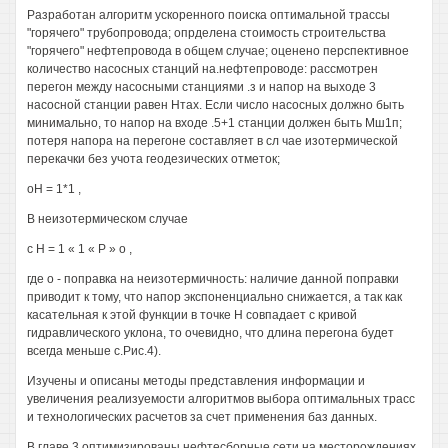
Разработан алгоритм ускоренного поиска оптимальной трассы
"горячего" трубопровода; опрделена стоимость строительства
"горячего" нефтепровода в общем случае; оценено перспективное
количество насосных станций на.нефтепроводе: рассмотрен
перегон между насосными станциями .з и напор на выходе 3
насосной станции равен Нтах. Если число насосных должно быть
минимально, то напор на входе .5+1 станции должен быть Мш1п;
потеря напора на перегоне составляет в сл чае изотермической
перекачки без учота геодезических отметок;
оН = 1*1 ,
В неизотермическом случае
с Н = 1 « 1 « Р » о ,
где о - поправка на неизотермичность: наличие данной поправки
приводит к тому, что напор экспоненциально снижается, а так как
касательная к этой функции в точке Н совпадает с кривой
гидравлического уклона, то очевидно, что длина перегона будет
всегда меньше с.Рис.4).
Изучены и описаны методы представления информации и
увеличения реализуемости алгоритмов выбора оптимальных трасс
и технологических расчетов за счет применения баз данных.
В главе 3 оптимизированы нефтесборные сети на месторождениях