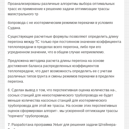
Проанализированы различные алгоритмы выбора оптимальных
трасс их применение к решению задачи оптимизации трассы
магистрального тр
бопровода с не изотермическим режимом перекачки в условиях
Судана.
Существующие расчетные формулы позволяют определить длину
перегона между ТС только при постоянном значении коэффициента
теплопередачи в пределах всего перегона, либо при его
усредненном значении, что в общем случае неприемлемо.
Предложена методика расчета длины перегона на основе
достижения баланса распределенных коэффициентов
теплопередачи, что дает возможность определить ее с учетам
различных типов грунта и смены режимов перекачки в пределен
перегона.
6. Сделан вывод о том, что перспективная оценка количества на-,
сосных станций для неизотермического трубопровода не будет
меньше количества насосных станций для изотермического
трубопровода для этой же трассы. На основе этих перспективных
оценок сформирован алгорит-. мы ускоренной оптижзации трассы
"горячего" трубопровода.
7. Разработана программа УеЬег для решения задачи Штейнера-