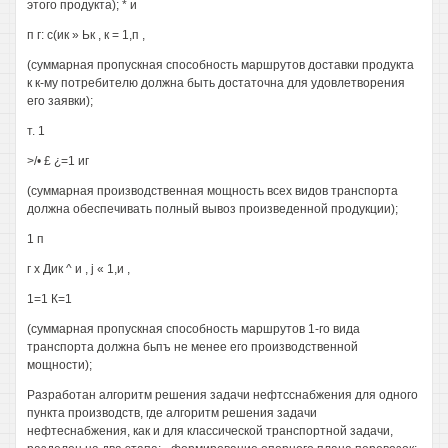
этого продукта); * и
п г: с(ик » Ьк , к = 1,п ,
(суммарная пропускная способность маршрутов доставки продукта
к к-му потребителю должна быть достаточна для удовлетворения
его заявки);
т. 1
>/• £ ¿=1 иг
(суммарная производственная мощность всех видов транспорта
должна обеспечивать полный вывоз произведенной продукции);
1 п
г х Дик ^ и , j « 1,и ,
1=1 К=1
(суммарная пропускная способность маршрутов 1-го вида
транспорта должна бьпъ не менее его производственной
мощности);
Разработан алгоритм решения задачи нефтсснабжения для одного
пункта производств, где алгоритм решения задачи
нефтеснабжения, как и для классической транспортной задачи,