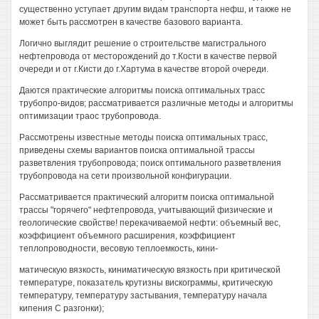
существенно уступает другим видам транспорта нефш, и также не
может быть рассмотрен в качестве базового варианта.
Логично выглядит решение о строительстве магистрального
нефтепровода от месторождений до т.Кости в качестве первой
очереди и от г.Кисти до г.Хартума в качестве второй очереди.
Даются практические алгоритмы поиска оптимальных трасс
трубопро-видов; рассматривается различные методы и алгоритмы
оптимизации траос трубопровода.
Рассмотрены известные методы поиска оптимальных трасс,
приведены схемы вариантов поиска оптимальной трассы
разветвления трубопровода; поиск оптимального разветвления
трубопровода на сети произвольной конфигурации.
Рассматривается практический алгоритм поиска оптимальной
трассы "горячего" нефтепровода, учитывающий физические и
геологические свойстве! перекачиваемой нефти: объемный вес,
коэффициент объемного расширения, коэффициент
теплопроводности, весовую теплоемкость, кини-
матическую вязкость, киниматическую вязкость при критической
температуре, показатель крутизны вискограммы, критическую
температуру, температуру застывания, температуру начала
кипения С разгонки);