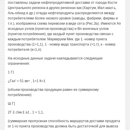
поставлены задачи нефгепродуктивной доставки от города Кости
Центрального региона в других регионах как (Хартум, Мал акал ь,
Аль-обеид и др.) откуда нефтепродукты распределяются между
потребителями более низкого уровня (заводы, фабрики, фирмы и
т.п.), изображена схема перевозки в виде сета (Рис.За). Имеются Ап
исходных узлов (пунктов производства) и Вп конечных узлов
(пунктов потребления), где каздый пункт производства связан с
каждым потребителем. Маркируем Мик. где 1 -номер пункта
производства (1=1,1), 1 - номер вида транспорта (>1,т), к - номер
потребителя (к=1,п).
На исходные данные задачи накладываются следующие
ограничения:
1 Г)
¿Гах' = 51 вк> , 1=1 К=1
(объем производства продукции равен ее суммарному
потреблению):
Ш Г]
2Г £ с!ик £ а1 , 1 = 1,1,
(суммарная пропускная способность маршрутов доставки продукта
ог 1-го пункта производства должна быть достаточной для вывоза