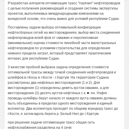
Р'азработан алгоритм оптимизации трасс "горячих" нефтепроводов
с целью получения рекомендаций и создания системы экспертизы
проектов, выполняемых международными компаниями на
конкурсной основе, что очень важно для условий республики Судан.
Поставлены задачи выбора оптимальной конфигурации
нефтесборных сетей на месторождениях, выбор места соединения
нефгепроводов-юлей-фов от скважин и перспективная
(минимальная) оценка стоимости линейной части магистральных
нефтепроводов по условиям строительства для определения
нижнего предела затрат, который представляет практическим
интерес для республики Судан.
3 качестве пробной выбрана задача определения стоимости
оптимальной трассы между точкой соединения нефтепроводов и
шлейфов в г.Косш и г.Кости - г.Хартум. На территории Судана
рассмотрены два нефгяных месторождения (1 и 2). Для
месторождения (1) определены девять кустов скважин, а для
месторождения (2) десять кустов нефтяных с к: ■ -пн. Нэфге
проводы-шлейфы берут начало от каждого куста скважин должны
быть объединены в пределах одного месторождения в единый
коллектор. Два коллектора проходят по общему коридору трасс до
г.Кости, е затем вдоль берега р. Белый Нил до г.Хартум.
при решении задачи оптимизации трасс общая сеть
нефтеснабжения разделена на 4 сечи: