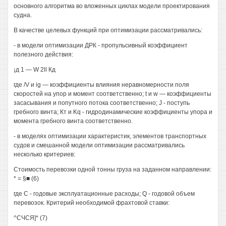
основного алгоритма во вложенных циклах модели проектирования
судна.
В качестве целевых функций при оптимизации рассматривались:
- в модели оптимизации ДРК - пропульсивный коэффициент
полезного действия:
¡д 1 — W 2ll Кд
где /V и ig — коэффициенты влияния неравномерности поля
скоростей на упор и момент соответственно; t и w — коэффициенты
засасывания и попутного потока соответственно; J - поступь
гребного винта; Кт и Kq - гидродинамические коэффициенты упора и
момента гребного винта соответственно.
- в моделях оптимизации характеристик, элементов транспортных
судов и смешанной модели оптимизации рассматривались
несколько критериев:
Стоимость перевозки одной тонны груза на заданном направлении:
* = §■ (6)
где С - годовые эксплуатационные расходы; Q - годовой объем
перевозок. Критерий необходимой фрахтовой ставки:
^СЧСЯ]* (7)