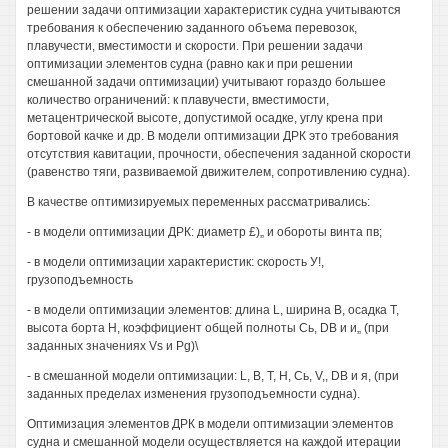
решении задачи оптимизации характеристик судна учитываются
требования к обеспечению заданного объема перевозок,
плавучести, вместимости и скорости. При решении задачи
оптимизации элементов судна (равно как и при решении
смешанной задачи оптимизации) учитывают гораздо большее
количество ограничений: к плавучести, вместимости,
метацентрической высоте, допустимой осадке, углу крена при
бортовой качке и др. В модели оптимизации ДРК это требования
отсутствия кавитации, прочности, обеспечения заданной скорости
(равенство тяги, развиваемой движителем, сопротивлению судна).
В качестве оптимизируемых переменных рассматривались:
- в модели оптимизации ДРК: диаметр £)„ и обороты винта пв;
- в модели оптимизации характеристик: скорость У!,
грузоподъемность
- в модели оптимизации элементов: длина L, ширина В, осадка Т,
высота борта Н, коэффициент общей полноты Сь, DB и и„ (при
заданных значениях Vs и Pg)\
- в смешанной модели оптимизации: L, В, Т, Н, Сь, V,, DB и я, (при
заданных пределах изменения грузоподъемности судна).
Оптимизация элементов ДРК в модели оптимизации элементов
судна и смешанной модели осуществляется на каждой итерации