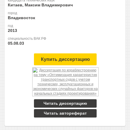
кандидата технических наук
Китаев, Максим Владимирович
город
Владивосток
год
2013
специальность ВАК РФ
05.08.03
Купить диссертацию
Читать диссертацию
Читать автореферат