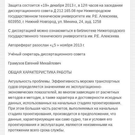
Защита состоится «19» декабря 2013 г., в 12® часов на заседании
диссертационного совета Д 212.165.08 при Нижегородском
государственном техническом университете им. P.E. Алексеева,
603950, г. Нижний Новгород, ул. Минина, 24, ауд. 1258
С диссертацией можно ознакомиться в библиотеке Нижегородского
государственного технического университета им. P.E. Алексеева
Автореферат разослан «¿5 » ноября 2013 г.
Учёный секретарь диссертационного совета
Грамузов Евгений Михайлович
ОБЩАЯ ХАРАКТЕРИСТИКА РАБОТЫ
Актуальность проблемы. Эффективность морских транспортных
судов определяется значениями их эксплуатационно-
экономических показателей, во многом зависящих от расчетных
методов и методик, а также характера и достоверности исходных
данных, использованных на начальных стадиях проектирования.
При этом большая часть расчетов, выполняемых на начальных
стадиях проектирования, производится в предположении, что
данные, характеризующие как само судно, так и условия его
проектирования и эксплуатации, являются неизменными на
протяжении всего срока службы.