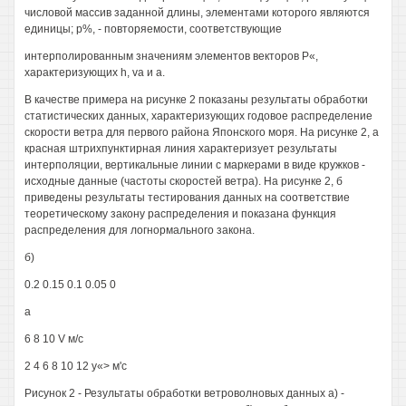
числовой массив заданной длины, элементами которого являются
единицы; р%, - повторяемости, соответствующие
интерполированным значениям элементов векторов Р«,
характеризующих h, va и а.
В качестве примера на рисунке 2 показаны результаты обработки
статистических данных, характеризующих годовое распределение
скорости ветра для первого района Японского моря. На рисунке 2, а
красная штрихпунктирная линия характеризует результаты
интерполяции, вертикальные линии с маркерами в виде кружков -
исходные данные (частоты скоростей ветра). На рисунке 2, б
приведены результаты тестирования данных на соответствие
теоретическому закону распределения и показана функция
распределения для логнормального закона.
б)
0.2 0.15 0.1 0.05 0
а
6 8 10 V м/с
2 4 6 8 10 12 у«> м'с
Рисунок 2 - Результаты обработки ветроволновых данных а) -