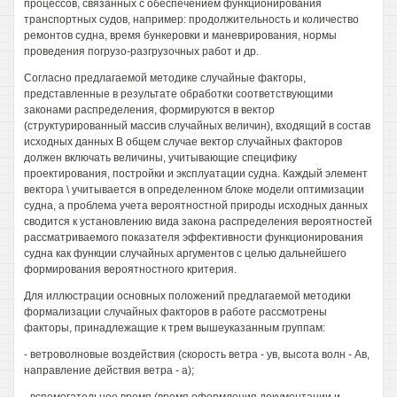
процессов, связанных с обеспечением функционирования
транспортных судов, например: продолжительность и количество
ремонтов судна, время бункеровки и маневрирования, нормы
проведения погрузо-разгрузочных работ и др.
Согласно предлагаемой методике случайные факторы,
представленные в результате обработки соответствующими
законами распределения, формируются в вектор
(структурированный массив случайных величин), входящий в состав
исходных данных В общем случае вектор случайных факторов
должен включать величины, учитывающие специфику
проектирования, постройки и эксплуатации судна. Каждый элемент
вектора \ учитывается в определенном блоке модели оптимизации
судна, а проблема учета вероятностной природы исходных данных
сводится к установлению вида закона распределения вероятностей
рассматриваемого показателя эффективности функционирования
судна как функции случайных аргументов с целью дальнейшего
формирования вероятностного критерия.
Для иллюстрации основных положений предлагаемой методики
формализации случайных факторов в работе рассмотрены
факторы, принадлежащие к трем вышеуказанным группам:
- ветроволновые воздействия (скорость ветра - ув, высота волн - Ав,
направление действия ветра - а);