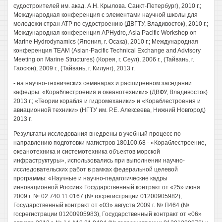
судостроителей им. акад. А.Н. Крылова. Санкт-Петербург), 2010 г.;
Международная конференция с элементами научной школы для
молодежи стран АТР по судостроению (ДВГТУ, Владивосток), 2010 г.;
Международная конференция APHydro, Asia Pacific Workshop on
Marine Hydrodynamics (Япония, г. Осака), 2010 г.; Международная
конференция TEAM (Asian-Pacific Technical Exchange and Advisory
Meeting on Marine Structures) (Корея, г. Сеул), 2006 г., (Тайвань, г.
Гаосюн), 2009 г., (Тайвань, г. Килунг), 2013 г.
- на научно-технических семинарах и расширенном заседании
кафедры: «Кораблестроения и океанотехники» (ДВФУ, Владивосток)
2013 г.; «Теории корабля и гидромеханики» и «Кораблестроения и
авиационной техники» (НГТУ им. Р.Е. Алексеева, Нижний Новгород)
2013 г.
Результаты исследования внедрены в учебный процесс по
направлению подготовки магистров 180100.68 - «Кораблестроение,
океанотехника и системотехника объектов морской
инфраструктуры», использовались при выполнении научно-
исследовательских работ в рамках федеральной целевой
программы: «Научные и научно-педагогические кадры
инновационной России» Государственный контракт от «25» июня
2009 г. № 02.740.11.0167 (№ госрегистрации 01200905982),
Государственный контракт от «03» августа 2009 г. № П464 (№
госрегистрации 01200905983), Государственный контракт от «06»