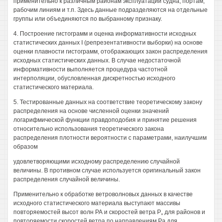
применительно к различным районам эксплуатации судна, портам,
рабочим линиям и т.п. Здесь данные подразделяются на отдельные
группы или объединяются по выбранному признаку.
4. Построение гистограмм и оценка информативности исходных
статистических данных I (репрезентативности выборки) на основе
оценки плавности гистограмм, отображающих закон распределения
исходных статистических данных. В случае недостаточной
информативности выполняется процедура частотной
интерполяции, обусловленная дискретностью исходного
статистического материала.
5. Тестированные данных на соответствие теоретическому закону
распределения на основе численной оценки значений
логарифмической функции правдоподобия и принятие решения
относительно использования теоретического закона
распределения плотности вероятности с параметрами, наилучшим
образом
удовлетворяющими исходному распределению случайной
величины. В противном случае используется оригинальный закон
распределения случайной величины.
Применительно к обработке ветроволновых данных в качестве
исходного статистического материала выступают массивы
повторяемостей высот волн РА и скоростей ветра Р„ для районов и
повторяемости скоростей ветра по направлениям Ра для