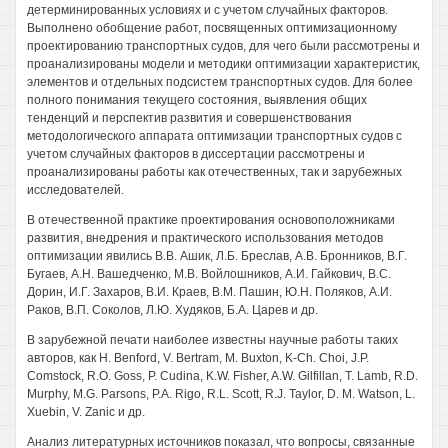
детерминированных условиях и с учетом случайных факторов.
Выполнено обобщение работ, посвященных оптимизационному
проектированию транспортных судов, для чего были рассмотрены и
проанализированы модели и методики оптимизации характеристик,
элементов и отдельных подсистем транспортных судов. Для более
полного понимания текущего состояния, выявления общих
тенденций и перспектив развития и совершенствования
методологического аппарата оптимизации транспортных судов с
учетом случайных факторов в диссертации рассмотрены и
проанализированы работы как отечественных, так и зарубежных
исследователей.
В отечественной практике проектирования основоположниками
развития, внедрения и практического использования методов
оптимизации явились В.В. Ашик, Л.Б. Бреслав, A.B. Бронников, В.Г.
Бугаев, А.Н. Вашедченко, М.В. Войлошников, А.И. Гайкович, B.C.
Дорин, И.Г. Захаров, В.И. Краев, В.М. Пашин, Ю.Н. Поляков, А.И.
Раков, В.П. Соколов, Л.Ю. Худяков, Б.А. Царев и др.
В зарубежной печати наиболее известны научные работы таких
авторов, как Н. Benford, V. Bertram, М. Buxton, K-Ch. Choi, J.P.
Comstock, R.O. Goss, P. Cudina, K.W. Fisher, A.W. Gilfillan, T. Lamb, R.D.
Murphy, M.G. Parsons, P.A. Rigo, R.L. Scott, R.J. Taylor, D. M. Watson, L.
Xuebin, V. Zanic и др.
Анализ литературных источников показал, что вопросы, связанные