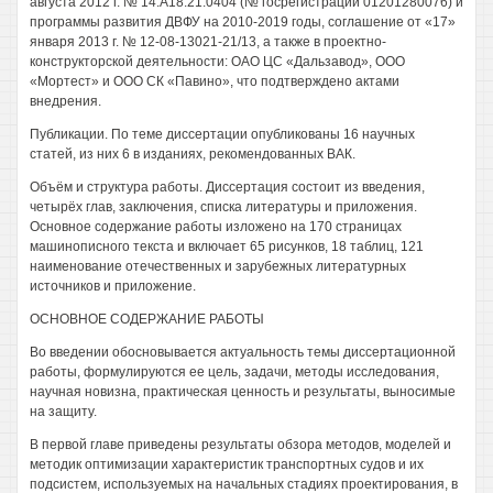
августа 2012 г. № 14.А18.21.0404 (№ госрегистрации 01201280076) и
программы развития ДВФУ на 2010-2019 годы, соглашение от «17»
января 2013 г. № 12-08-13021-21/13, а также в проектно-
конструкторской деятельности: ОАО ЦС «Дальзавод», ООО
«Мортест» и ООО СК «Павино», что подтверждено актами
внедрения.
Публикации. По теме диссертации опубликованы 16 научных
статей, из них 6 в изданиях, рекомендованных ВАК.
Объём и структура работы. Диссертация состоит из введения,
четырёх глав, заключения, списка литературы и приложения.
Основное содержание работы изложено на 170 страницах
машинописного текста и включает 65 рисунков, 18 таблиц, 121
наименование отечественных и зарубежных литературных
источников и приложение.
ОСНОВНОЕ СОДЕРЖАНИЕ РАБОТЫ
Во введении обосновывается актуальность темы диссертационной
работы, формулируются ее цель, задачи, методы исследования,
научная новизна, практическая ценность и результаты, выносимые
на защиту.
В первой главе приведены результаты обзора методов, моделей и
методик оптимизации характеристик транспортных судов и их
подсистем, используемых на начальных стадиях проектирования, в