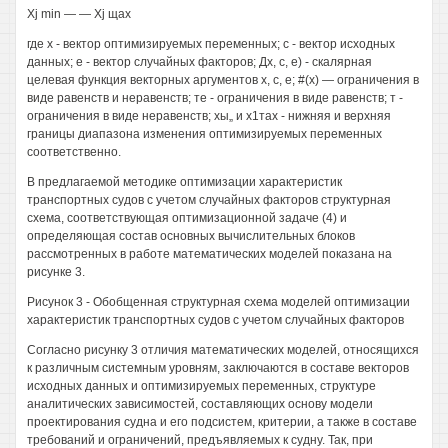
Xj min — — Xj щах
где х - вектор оптимизируемых переменных; с - вектор исходных
данных; е - вектор случайных факторов; Дх, с, е) - скалярная
целевая функция векторных аргументов х, с, е; #(х) — ограничения в
виде равенств и неравенств; те - ограничения в виде равенств; т -
ограничения в виде неравенств; хы„ и х1тах - нижняя и верхняя
границы диапазона изменения оптимизируемых переменных
соответственно.
В предлагаемой методике оптимизации характеристик
транспортных судов с учетом случайных факторов структурная
схема, соответствующая оптимизационной задаче (4) и
определяющая состав основных вычислительных блоков
рассмотренных в работе математических моделей показана на
рисунке 3.
Рисунок 3 - Обобщенная структурная схема моделей оптимизации
характеристик транспортных судов с учетом случайных факторов
Согласно рисунку 3 отличия математических моделей, относящихся
к различным системным уровням, заключаются в составе векторов
исходных данных и оптимизируемых переменных, структуре
аналитических зависимостей, составляющих основу модели
проектирования судна и его подсистем, критерии, а также в составе
требований и ограничений, предъявляемых к судну. Так, при