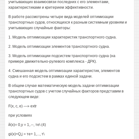
учитывающих взаимосвязи последних с его элементами,
характеристиками и критерием эффективности.
В работе рассмотрены четыре вида моделей оптимизации
транспортных судов, относящихся к разным системным уровням и
учитывающих случайные факторы:
1. Модель оптимизации характеристик транспортного судна.
2. Модель оптимизации элементов транспортного судна.
3. Модель оптимизации подсистем транспортного судна (на
примере движительно-рулевого комплекса - ДРК).
4. Смешанная модель оптимизации характеристик, элементов
судна и его подсистем в рамках единой задачи.
В общем случае математическую модель задачи оптимизации
транспортных судов с учетом случайных факторов представим в
следующем виде:
F(x, с, е) —» extr
при условиях
й(х)= 0,у = 1,.--, те\ (4)
gi(x)<Q,j = те+ 1,..., т\