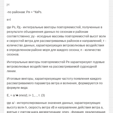
j-i
-по районам: Ря = ^КкPs.
к=I
где Рs, Рд - интегральные векторы повторяемостей, полученные в
результате объединения данных по сезонам и районам
соответственно; ру - исходные массивы повторяемостей высот волн
и скоростей ветра для рассматриваемых районов и направлений; т -
количество данных, характеризующих ветроволновые воздействия
в определенном районе моря для каждого сезона; п - количество
сезонов.
Интегральные векторы повторяемостей Ря характеризуют годовые
ветроволновые воздействия на рассматриваемой судоходной
линии.
Итоговые векторы, характеризующие частоту появления каждого
рассматриваемого параметра ветра и волнения, формируются по
формуле вида:
Е, = а/ ■ ones(l, i= 1,..., т. (3)
где а/ - интерполированные значения данных, характеризующих
высоту волн h, скорость ветра vB и направление действия ветра а,
взятые с учетом шага дискретизации; ones - функция, реализующая