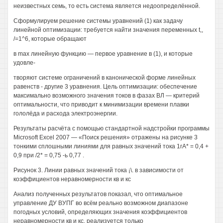
неизвестных семь, то есть система является недоопределённой.
Сформулируем решение системы уравнений (1) как задачу
линейной оптимизации: требуется найти значения переменных t,,
/=1^6, которые обращают
в max линейную функцию — первое уравнение в (1), и которые
удовле-
творяют системе ограничений в канонической форме линейных
равенств - другие 3 уравнения. Цель оптимизации: обеспечение
максимально возможного значения токов в фазах ВЛ — критерий
оптимальности, что приводит к минимизации времени плавки
гололёда и расхода электроэнергии.
Результаты расчёта с помощью стандартной надстройки программы
Microsoft Excel 2007 — «Поиск решения» отражены на рисунке 3
тонкими сплошными линиями для равных значений тока 1гА* = 0,4 +
0,9 при /2* = 0,75 -ь 0,77 .
Рисунок 3. Линии равных значений тока ¡\. в зависимости от
коэффициентов неравномерности кв и кс
Анализ полученных результатов показал, что оптимальное
управление ДУ ВУПГ во всём реально возможном диапазоне
погодных условий, определяющих значения коэффициентов
неравномерности кв и кс, реализуется только