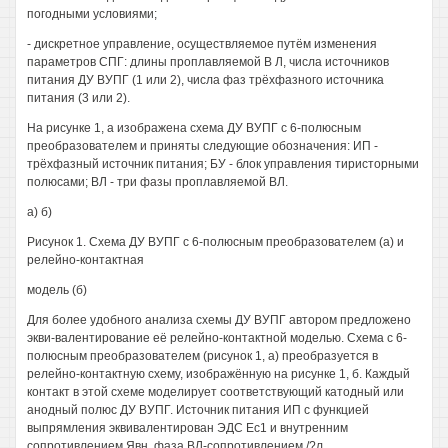
погодными условиями;
- дискретное управление, осуществляемое путём изменения
параметров СПГ: длины проплавляемой В Л, числа источников
питания ДУ ВУПГ (1 или 2), числа фаз трёхфазного источника
питания (3 или 2).
На рисунке 1, а изображена схема ДУ ВУПГ с 6-полюсным
преобразователем и приняты следующие обозначения: ИП -
трёхфазный источник питания; БУ - блок управления тиристорными
полюсами; ВЛ - три фазы проплавляемой ВЛ.
а) б)
Рисунок 1. Схема ДУ ВУПГ с 6-полюсным преобразователем (а) и
релейно-контактная
модель (б)
Для более удобного анализа схемы ДУ ВУПГ автором предложено
экви-валентирование её релейно-контактной моделью. Схема с 6-
полюсным преобразователем (рисунок 1, а) преобразуется в
релейно-контактную схему, изображённую на рисунке 1, б. Каждый
контакт в этой схеме моделирует соответствующий катодный или
анодный полюс ДУ ВУПГ. Источник питания ИП с функцией
выпрямления эквивалентирован ЭДС Ес1 и внутренним
сопротивлением Явн, фаза ВЛ-сопротивлением /?л.