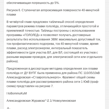
обеспечивающая погрешность до 5%.
Рисунок 6. Ступенчатая аппроксимация поверхности 40-минутной
плавки
В четвёртой главе предложен табличный способ определения
параметров режима плавки гололёда, отличающийся простотой и
приемлемой точностью. Таблицы построены с использованием
программы «ГОЛОЛЕД» и позволяют получать достоверные
результаты без использования ЭВМ: максимально допустимый ток,
ток профилактического подогрева, ток 40-минутной плавки, время
плавки, расход электроэнергии, интегральный показатель
эффективности (для участка ВЛ, для ВЛ, состоящей из участков с
разными марками проводов, для электрической сети или отдельного
района).
Предложенная в диссертации методика определения зон плавки
гололёда от ДУ ВУПГ была применена для района ПС 110/35/10кВ
Александровская «Ставропольэнерго». Фрагмент общей схемы
плавки гололёда для рассматриваемого района сети 1 ЮкВ (граф-
схема) представлен на рисунке 7.
I IoBommuKuM
Александровская Журавска* \2.1/ Новоулиновская
.о,,__