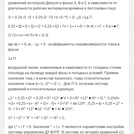
уравнений интеграла Джоуля в фазах А, В и С в зависимости от
длительности рабочих интервалов времени и бестоковых пауз:
/2 + 0.25-/2 -/2 + 0.25-/2 -?3 +/| +0-^5 + /2 -¿6 =1д-Т;
0,25 • /]2 • /] + /|2 • /2 + 0,25 • /(2 • ?з + /| • + • /5 + 0• /6 = • Г = А:в • ■ Г;
/1+'2+<з+>4+'5+'б = I2 I2
где кв = > 0, кс - -Ц- > 0 - коэффициенты неравномерности токов в
фазах
1а П
воздушной линии, изменяемые в зависимости от толщины стенки
гололёда на проводе каждой фазы и погодных условий. Примем
значение тока /, в качестве базисного, тогда относительные
значения токов /|»=1, /2* = /2 / /, . Для /Т 0, получим систему
уравнений в относительных единицах:
¿1* + 0,25 • /2* + 0,25 • /3* +12* ■ V + 0 • /5* +12* ■ /б* = I2 *; 0,25•/!»
+/2» +0,25-<з» -/4* + /2» - /5» + 0-Г6* = кв-12А* ; 0,25 • /р + 0,25 • ¡2* +
/3. + 0 • /4* +12* ■ Ц* +12* ■ = кс ■ 12л*;
1\* + <2* + '3* + <4* + (5* + <6* = 1,
где I,* = / Г > 0. Значения ^ = /,» -Т являются параметрами настройки
системы управления ДУ ВУПГ. В системе из четырёх уравнений (1)