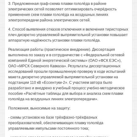
3. Предложенная граф-схема плавки гололёда в районе
электрических сетей позволяет оптимизировать очерёдность
применения схем плавки гололёда на воздушных линиях
электропередачи района электрических сетей.
4. Способ выявления отказов отключения и включения тиристорных
плеч дискретно управляемой выпрямительной установки повышает
аппаратную надёжность установки плавки гололёда.
Реализация работы (практическое внедрение). Диссертация
выполнена по заказу и в сотрудничестве с «Федеральной сетевой
компанией Единой энергетической системы» (ОАО «ФСК ЕЭС»),
ОАО «МРСК Северного Кавказа». Результаты диссертационных
исследований прошли промышленную проверку в ходе испытаний
макета дискретно управляемой выпрямительной установки на
подстанции 110 кВ «Ессентуки-2». С участием автора было
разработано и внедрено в учебный процесс учебно-методическое
пособие «Расчётные таблицы для выбора и анализа схем плавки
гололёда на воздушных линиях электропередачи».
Положения, выносимые на защиту:
- схемы установок на базе трёхфазно-трёхфазных
преобразователей, обеспечивающих плавку гололёда
управляемыми импульсами постоянного тока;