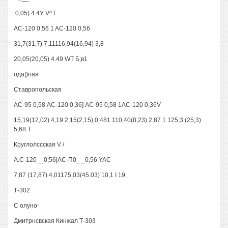
:0,05) 4.4У V^T
AC-120 0,56 1 AC-120 0,56
31,7(31,7) 7,11116,94(16,94) 3,8
20,05(20,05) 4.49 WT Б;в1
ода|)пая
Ставропольская
AC-95 0,58 АС-120 0,36] AC-95 0,58 1AC-120 0,36V
15,19(12,02) 4,19 2,15(2,15) 0,481 110,40(8,23) 2,87 1 125,3 (25,3)
5,68 Т
Круглолссская V /
А.С-120__0;56|АС-П0_ _0,56 YAC
7,87 (17,87) 4,01175,03(45.03) 10,1 I 19,
Т-302
С олуно-
Дмитрнсвская Кинжал Т-303