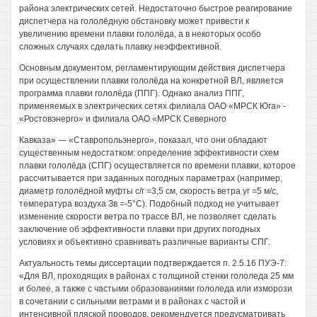
района электрических сетей. Недостаточно быстрое реагирование
диспетчера на гололёдную обстановку может привести к
увеличению времени плавки гололёда, а в некоторых особо
сложных случаях сделать плавку неэффективной.
Основным документом, регламентирующим действия диспетчера
при осуществлении плавки гололёда на конкретной ВЛ, является
программа плавки гололёда (ППГ). Однако анализ ППГ,
применяемых в электрических сетях филиала ОАО «МРСК Юга» -
«Ростовэнерго» и филиала ОАО «МРСК Северного
Кавказа» — «Ставропольэнерго», показал, что они обладают
существенным недостатком: определение эффективности схем
плавки гололёда (СПГ) осуществляется по времени плавки, которое
рассчитывается при заданных погодных параметрах (например,
диаметр гололёдной муфты с/г =3,5 см, скорость ветра уг =5 м/с,
температура воздуха Зв =-5°С). Подобный подход не учитывает
изменение скорости ветра по трассе ВЛ, не позволяет сделать
заключение об эффективности плавки при других погодных
условиях и объективно сравнивать различные варианты СПГ.
Актуальность темы диссертации подтверждается п. 2.5.16 ПУЭ-7:
«Для ВЛ, проходящих в районах с толщиной стенки гололеда 25 мм
и более, а также с частыми образованиями гололеда или изморози
в сочетании с сильными ветрами и в районах с частой и
интенсивной пляской проводов, рекомендуется предусматривать