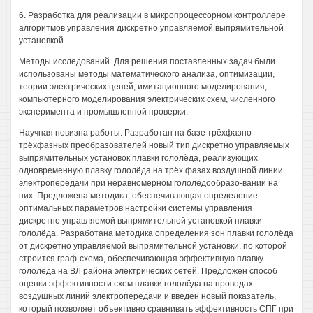
6. Разработка для реализации в микропроцессорном контроллере
алгоритмов управления дискретно управляемой выпрямительной
установкой.
Методы исследований. Для решения поставленных задач были
использованы методы математического анализа, оптимизации,
теории электрических цепей, имитационного моделирования,
компьютерного моделирования электрических схем, численного
эксперимента и промышленной проверки.
Научная новизна работы. Разработан на базе трёхфазно-
трёхфазных преобразователей новый тип дискретно управляемых
выпрямительных установок плавки гололёда, реализующих
одновременную плавку гололёда на трёх фазах воздушной линии
электропередачи при неравномерном гололёдообразо-вании на
них. Предложена методика, обеспечивающая определение
оптимальных параметров настройки системы управления
дискретно управляемой выпрямительной установкой плавки
гололёда. Разработана методика определения зон плавки гололёда
от дискретно управляемой выпрямительной установки, по которой
строится граф-схема, обеспечивающая эффективную плавку
гололёда на ВЛ района электрических сетей. Предложен способ
оценки эффективности схем плавки гололёда на проводах
воздушных линий электропередачи и введён новый показатель,
который позволяет объективно сравнивать эффективность СПГ при