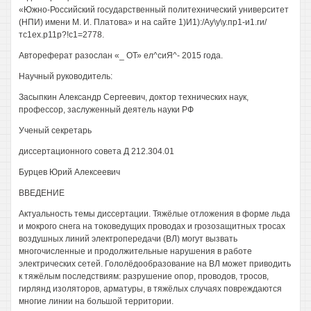
«Южно-Российский государственный политехнический университет
(НПИ) имени М. И. Платова» и на сайте 1)И1):/Ау\у\у.пр1-и1.ги/
тс1ех.р11р?!с1=2778.
Автореферат разослан «_ ОТ» ел^сиЯ^- 2015 года.
Научный руководитель:
Засыпкин Александр Сергеевич, доктор технических наук,
профессор, заслуженный деятель науки РФ
Ученый секретарь
диссертационного совета Д 212.304.01
Бурцев Юрий Алексеевич
ВВЕДЕНИЕ
Актуальность темы диссертации. Тяжёлые отложения в форме льда
и мокрого снега на токоведущих проводах и грозозащитных тросах
воздушных линий электропередачи (ВЛ) могут вызвать
многочисленные и продолжительные нарушения в работе
электрических сетей. Гололёдообразование на ВЛ может приводить
к тяжёлым последствиям: разрушение опор, проводов, тросов,
гирлянд изоляторов, арматуры, в тяжёлых случаях повреждаются
многие линии на большой территории.