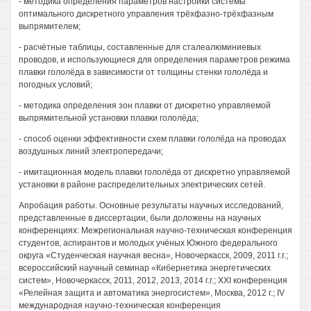
- методика определения параметров настройки системы
оптимального дискретного управления трёхфазно-трёхфазным
выпрямителем;
- расчётные таблицы, составленные для сталеалюминиевых
проводов, и использующиеся для определения параметров режима
плавки гололёда в зависимости от толщины стенки гололёда и
погодных условий;
- методика определения зон плавки от дискретно управляемой
выпрямительной установки плавки гололёда;
- способ оценки эффективности схем плавки гололёда на проводах
воздушных линий электропередачи;
- имитационная модель плавки гололёда от дискретно управляемой
установки в районе распределительных электрических сетей.
Апробация работы. Основные результаты научных исследований,
представленные в диссертации, были доложены на научных
конференциях: Межрегиональная научно-техническая конференция
студентов, аспирантов и молодых учёных Южного федерального
округа «Студенческая научная весна», Новочеркасск, 2009, 2011 г.г.;
всероссийский научный семинар «Кибернетика энергетических
систем», Новочеркасск, 2011, 2012, 2013, 2014 г.г.; XXI конференция
«Релейная защита и автоматика энергосистем», Москва, 2012 г.; IV
международная научно-техническая конференция