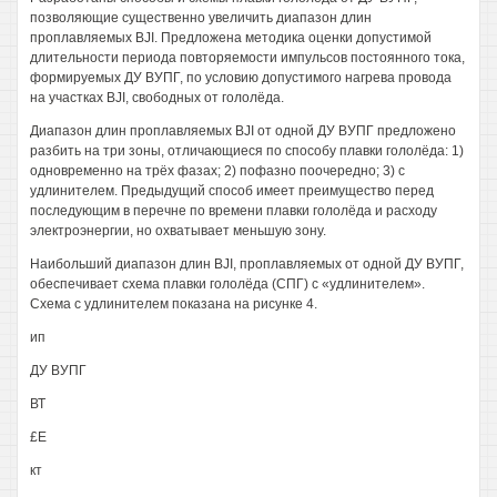
позволяющие существенно увеличить диапазон длин
проплавляемых BJI. Предложена методика оценки допустимой
длительности периода повторяемости импульсов постоянного тока,
формируемых ДУ ВУПГ, по условию допустимого нагрева провода
на участках BJI, свободных от гололёда.
Диапазон длин проплавляемых BJI от одной ДУ ВУПГ предложено
разбить на три зоны, отличающиеся по способу плавки гололёда: 1)
одновременно на трёх фазах; 2) пофазно поочередно; 3) с
удлинителем. Предыдущий способ имеет преимущество перед
последующим в перечне по времени плавки гололёда и расходу
электроэнергии, но охватывает меньшую зону.
Наибольший диапазон длин BJI, проплавляемых от одной ДУ ВУПГ,
обеспечивает схема плавки гололёда (СПГ) с «удлинителем».
Схема с удлинителем показана на рисунке 4.
ип
ДУ ВУПГ
ВТ
£Е
кт