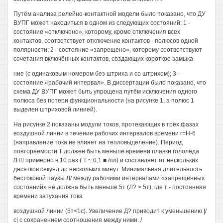
Путём анализа релейно-контактной модели было показано, что ДУ
ВУПГ может находиться в одном из следующих состояний: 1 -
состояние «отключено», которому, кроме отключения всех
контактов, соответствует отключение контактов - полюсов одной
полярности; 2 - состояние «запрещено», которому соответствуют
сочетания включённых контактов, создающих короткое замыка-
ние (с одинаковым номером без штриха и со штрихом); 3 -
состояние «рабочий интервал». В диссертации было показано, что
схема ДУ ВУПГ может быть упрощена путём исключения одного
полюса без потери функциональности (на рисунке 1, а полюс 1
выделен штриховой линией).
На рисунке 2 показаны модули токов, протекающих в трёх фазах
воздушной линии в течение рабочих интервалов времени г=Н-6
(направление тока не влияет на тепловыделение). Период
повторяемости Т должен быть меньше времени плавки гололёда
/1Ш примерно в 10 раз ( Т ~ 0,1 ■ /пл) и составляет от нескольких
десятков секунд до нескольких минут. Минимальная длительность
бестоковой паузы Л/ между рабочими интервалами «запрещённых
состояний» не должна быть меньше 5т (Л? > 5т), где т - постоянная
времени затухания тока
воздушной линии (5т<1с). Увеличение Д? приводит к уменьшению |/
с| с сохранением соотношения между ними. /