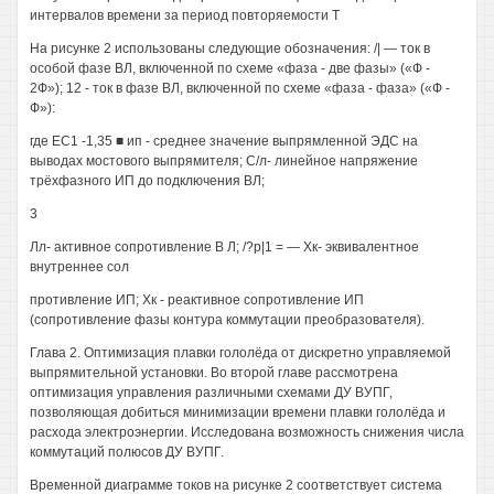
интервалов времени за период повторяемости Т
На рисунке 2 использованы следующие обозначения: /| — ток в
особой фазе ВЛ, включенной по схеме «фаза - две фазы» («Ф -
2Ф»); 12 - ток в фазе ВЛ, включенной по схеме «фаза - фаза» («Ф -
Ф»):
где ЕС1 -1,35 ■ ип - среднее значение выпрямленной ЭДС на
выводах мостового выпрямителя; С/л- линейное напряжение
трёхфазного ИП до подключения ВЛ;
3
Лл- активное сопротивление В Л; /?р|1 = — Хк- эквивалентное
внутреннее сол
противление ИП; Хк - реактивное сопротивление ИП
(сопротивление фазы контура коммутации преобразователя).
Глава 2. Оптимизация плавки гололёда от дискретно управляемой
выпрямительной установки. Во второй главе рассмотрена
оптимизация управления различными схемами ДУ ВУПГ,
позволяющая добиться минимизации времени плавки гололёда и
расхода электроэнергии. Исследована возможность снижения числа
коммутаций полюсов ДУ ВУПГ.
Временной диаграмме токов на рисунке 2 соответствует система