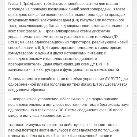
Глава 1. Трёхфазно-трёхфазиые преобразователи для плавки
гололёда на проводах воздушных линий электропередачи. В главе
приведено описание нового способа плавки гололёда на проводах
воздушных линий электропередачи (ВЛ) импульсами постоянного
тока, позволяющего добиться одновременного окончания плавки на
всех трёх фазах ВЛ. Проанализированы схемы дискретно
управляемых выпрямительных установок плавки гололёда (ДУ
ВУПГ) на базе однооперационных тиристоров, реализующие новый
способ плавки: с 6, 5, 4 тиристорными полюсами; с тиристорным
коммутатором; с одним и двумя источниками питания; с
последовательным и параллельным соединением
преобразователей. Дана классификация схем ДУ ВУПГ в
зависимости от их структуры и функциональных возможностей.
В предлагаемом способе плавки гололёда управление ДУ ВУПГ для
одновременной плавки гололёда на трёх фазах ВЛ осуществляется
следующим образом:
— непрерывное управление, обеспечивающее формирование
последовательности импульсов постоянного тока и бестоковых пауз
одновременно в трёх фазах ВЛ. Схема соединения фаз ВЛ после
каждого импульса изменяется. Дли-
телыюсть импульсов влияет на действующее значение тока за
период повторяемости импульсов и определяется по толщине
стенки гололёда на каждой из трёх фаз воздушной линии и