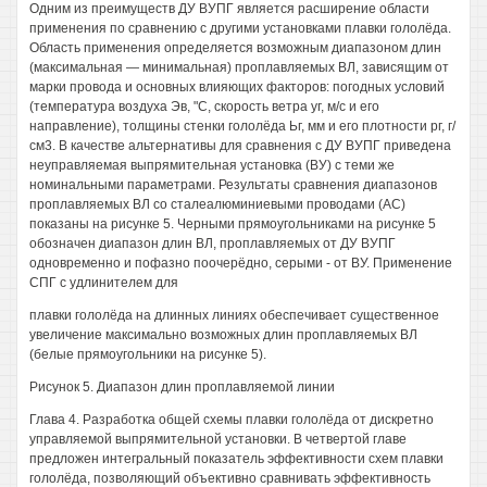
Одним из преимуществ ДУ ВУПГ является расширение области
применения по сравнению с другими установками плавки гололёда.
Область применения определяется возможным диапазоном длин
(максимальная — минимальная) проплавляемых ВЛ, зависящим от
марки провода и основных влияющих факторов: погодных условий
(температура воздуха Эв, "С, скорость ветра уг, м/с и его
направление), толщины стенки гололёда Ьг, мм и его плотности рг, г/
см3. В качестве альтернативы для сравнения с ДУ ВУПГ приведена
неуправляемая выпрямительная установка (ВУ) с теми же
номинальными параметрами. Результаты сравнения диапазонов
проплавляемых ВЛ со сталеалюминиевыми проводами (АС)
показаны на рисунке 5. Черными прямоугольниками на рисунке 5
обозначен диапазон длин ВЛ, проплавляемых от ДУ ВУПГ
одновременно и пофазно поочерёдно, серыми - от ВУ. Применение
СПГ с удлинителем для
плавки гололёда на длинных линиях обеспечивает существенное
увеличение максимально возможных длин проплавляемых ВЛ
(белые прямоугольники на рисунке 5).
Рисунок 5. Диапазон длин проплавляемой линии
Глава 4. Разработка общей схемы плавки гололёда от дискретно
управляемой выпрямительной установки. В четвертой главе
предложен интегральный показатель эффективности схем плавки
гололёда, позволяющий объективно сравнивать эффективность