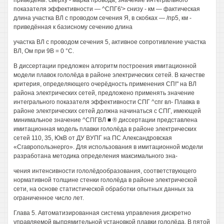
приведены: сверху - марка провода, значение интегрального
показателя эффективности — ^СПГ6'> снизу - км — фактическая
длина участка ВЛ с проводом сечения Я, в скобках — /пр5, км -
приведённая к базисному сечению длина
участка ВЛ с проводом сечения 5, активное сопротивление участка
ВЛ, Ом при 9В = 0 °С.
В диссертации предложен алгоритм построения имитационной
модели плавок гололёда в районе электрических сетей. В качестве
критерия, определяющего очерёдность применения СП!" на ВЛ
района электрических сетей, предложено применять значение
интегрального показателя эффективности СПГ ^спг вл- Плавка в
районе электрических сетей должна начинаться с СПГ, имеющей
минимальное значение ^СПГВЛ ■ ® диссертации представлена
имитационная модель плавки гололёда в районе электрических
сетей 110, 35, ЮкВ от ДУ ВУПГ на ПС Александровская
«Сгавропольэнерго». Для использования в имитационной модели
разработана методика определения максимального зна-
чения интенсивности гололёдообразования, соответствующего
нормативной толщине стенки гололёда в районе электрической
сети, на основе статистической обработки опытных данных за
ограниченное число лет.
Глава 5. Автоматизированная система управления дискретно
управляемой выпрямительной установкой плавки гололёда. В пятой