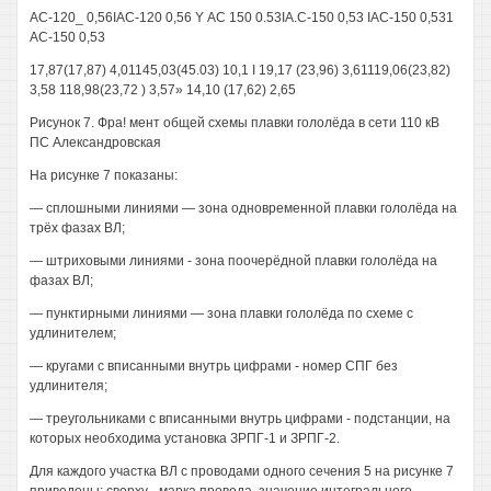
АС-120_ 0,56IAC-120 0,56 Y АС 150 0.53IA.C-150 0,53 IAC-150 0,531
AC-150 0,53
17,87(17,87) 4,01145,03(45.03) 10,1 I 19,17 (23,96) 3,61119,06(23,82)
3,58 118,98(23,72 ) 3,57» 14,10 (17,62) 2,65
Рисунок 7. Фра! мент общей схемы плавки гололёда в сети 110 кВ
ПС Александровская
На рисунке 7 показаны:
— сплошными линиями — зона одновременной плавки гололёда на
трёх фазах ВЛ;
— штриховыми линиями - зона поочерёдной плавки гололёда на
фазах ВЛ;
— пунктирными линиями — зона плавки гололёда по схеме с
удлинителем;
— кругами с вписанными внутрь цифрами - номер СПГ без
удлинителя;
— треугольниками с вписанными внутрь цифрами - подстанции, на
которых необходима установка ЗРПГ-1 и ЗРПГ-2.
Для каждого участка ВЛ с проводами одного сечения 5 на рисунке 7