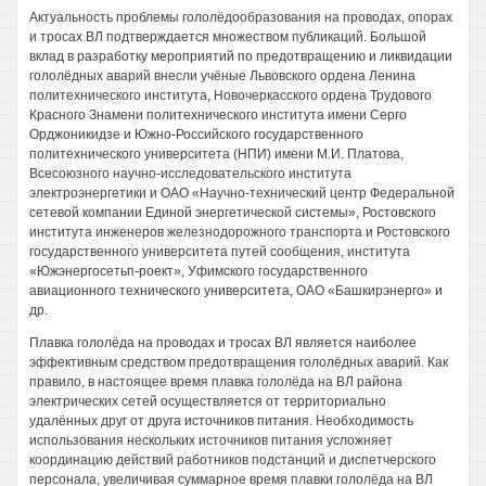
Актуальность проблемы гололёдообразования на проводах, опорах
и тросах ВЛ подтверждается множеством публикаций. Большой
вклад в разработку мероприятий по предотвращению и ликвидации
гололёдных аварий внесли учёные Львовского ордена Ленина
политехнического института, Новочеркасского ордена Трудового
Красного Знамени политехнического института имени Серго
Орджоникидзе и Южно-Российского государственного
политехнического университета (НПИ) имени М.И. Платова,
Всесоюзного научно-исследовательского института
электроэнергетики и ОАО «Научно-технический центр Федеральной
сетевой компании Единой энергетической системы», Ростовского
института инженеров железнодорожного транспорта и Ростовского
государственного университета путей сообщения, института
«Южэнергосетьп-роект», Уфимского государственного
авиационного технического университета, ОАО «Башкирэнерго» и
др.
Плавка гололёда на проводах и тросах ВЛ является наиболее
эффективным средством предотвращения гололёдных аварий. Как
правило, в настоящее время плавка гололёда на ВЛ района
электрических сетей осуществляется от территориально
удалённых друг от друга источников питания. Необходимость
использования нескольких источников питания усложняет
координацию действий работников подстанций и диспетчерского
персонала, увеличивая суммарное время плавки гололёда на ВЛ