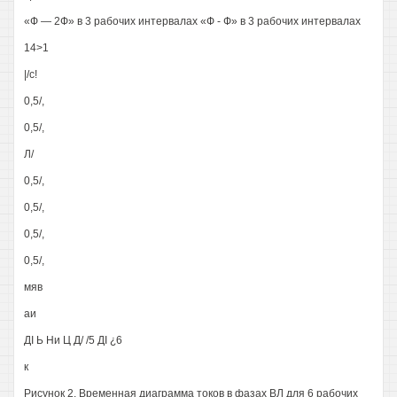
«Ф — 2Ф» в 3 рабочих интервалах «Ф - Ф» в 3 рабочих интервалах
14>1
|/с!
0,5/,
0,5/,
Л/
0,5/,
0,5/,
0,5/,
0,5/,
мяв
аи
ДI Ь Ни Ц Д/ /5 ДI ¿6
к
Рисунок 2. Временная диаграмма токов в фазах ВЛ для 6 рабочих