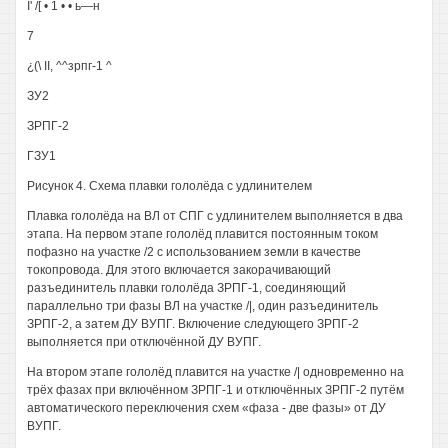
I' /[ • 1 • • ь—н
7
¿(\ II, ^^зрпг-1 ^
ЗУ2
ЗРПГ-2
ГЗУ1
Рисунок 4. Схема плавки гололёда с удлинителем
Плавка гололёда на ВЛ от СПГ с удлинителем выполняется в два
этапа. На первом этапе гололёд плавится постоянным током
пофазно на участке /2 с использованием земли в качестве
токопровода. Для этого включается закорачивающий
разъединитель плавки гололёда ЗРПГ-1, соединяющий
параллельно три фазы ВЛ на участке /|, один разъединитель
ЗРПГ-2, а затем ДУ ВУПГ. Включение следующего ЗРПГ-2
выполняется при отключённой ДУ ВУПГ.
На втором этапе гололёд плавится на участке /| одновременно на
трёх фазах при включённом ЗРПГ-1 и отключённых ЗРПГ-2 путём
автоматического переключения схем «фаза - две фазы» от ДУ
ВУПГ.