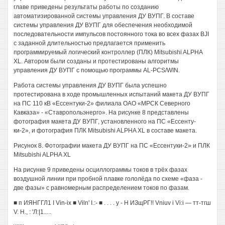
главе приведены результаты работы по созданию
автоматизированной системы управления ДУ ВУПГ. В составе
системы управления ДУ ВУПГ для обеспечения необходимой
последовательности импульсов постоянного тока во всех фазах BJI
с заданной длительностью предлагается применить
программируемый логический контроллер (ПЛК) Mitsubishi ALPHA
XL. Автором были созданы и протестированы алгоритмы
управления ДУ ВУПГ с помощью программы AL-PCS/WIN.
Работа системы управления ДУ ВУПГ была успешно
протестирована в ходе промышленных испытаний макета ДУ ВУПГ
на ПС 110 кВ «Ессентуки-2» филиала ОАО «МРСК Северного
Кавказа» - «Ставропольэнерго». На рисунке 8 представлены
фотография макета ДУ ВУПГ, установленного на ПС «Ессенту-
ки-2», и фотография ПЛК Mitsubishi ALPHA XL в составе макета.
Рисунок 8. Фотографии макета ДУ ВУПГ на ПС «Ессентуки-2» и ПЛК
Mitsubishi ALPHA XL
На рисунке 9 приведены осциллограммы токов в трёх фазах
воздушной линии при пробной плавке гололёда по схеме «фаза -
две фазы» с равномерным распределением токов по фазам.
■ п ИЯНГГЛ1 I Vin-ix ■ Viln' I.:- ■ . . . . у - Н ИЗщРГ!! Vniuv i Vi:i — тт-тгш
V. H., : 'Л:|1.....