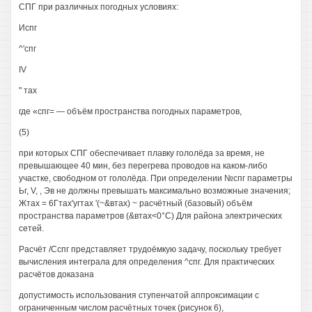
СПГ при различных погодных условиях:
Испг
^'спг
IV
" тах
где «спг= — объём пространства погодных параметров,
(5)
при которых СПГ обеспечивает плавку гололёда за время, не
превышающее 40 мин, без перегрева проводов на каком-либо
участке, свободном от гололёда. При определении №спг параметры
Ьг, V, , Эв не должны превышать максимально возможные значения;
Жтах = 6Гтах'угтах '(~&втах) ~ расчётный (базовый) объём
пространства параметров (&втах<0°С) Для района электрических
сетей.
Расчёт /Сспг представляет трудоёмкую задачу, поскольку требует
вычисления интеграла для определения ^спг. Для практических
расчётов доказана
допустимость использования ступенчатой аппроксимации с
ограниченным числом расчётных точек (рисунок 6),