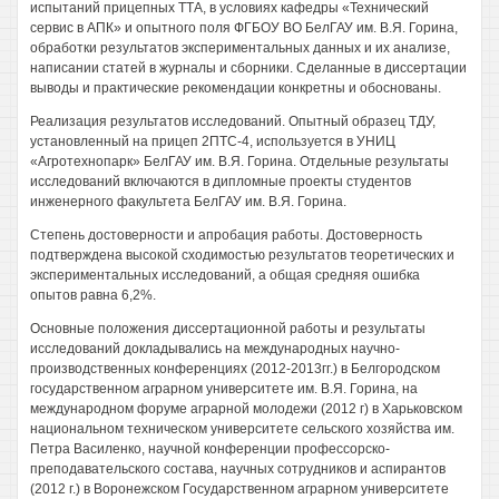
испытаний прицепных ТТА, в условиях кафедры «Технический
сервис в АПК» и опытного поля ФГБОУ ВО БелГАУ им. В.Я. Горина,
обработки результатов экспериментальных данных и их анализе,
написании статей в журналы и сборники. Сделанные в диссертации
выводы и практические рекомендации конкретны и обоснованы.
Реализация результатов исследований. Опытный образец ТДУ,
установленный на прицеп 2ПТС-4, используется в УНИЦ
«Агротехнопарк» БелГАУ им. В.Я. Горина. Отдельные результаты
исследований включаются в дипломные проекты студентов
инженерного факультета БелГАУ им. В.Я. Горина.
Степень достоверности и апробация работы. Достоверность
подтверждена высокой сходимостью результатов теоретических и
экспериментальных исследований, а общая средняя ошибка
опытов равна 6,2%.
Основные положения диссертационной работы и результаты
исследований докладывались на международных научно-
производственных конференциях (2012-2013гг.) в Белгородском
государственном аграрном университете им. В.Я. Горина, на
международном форуме аграрной молодежи (2012 г) в Харьковском
национальном техническом университете сельского хозяйства им.
Петра Василенко, научной конференции профессорско-
преподавательского состава, научных сотрудников и аспирантов
(2012 г.) в Воронежском Государственном аграрном университете