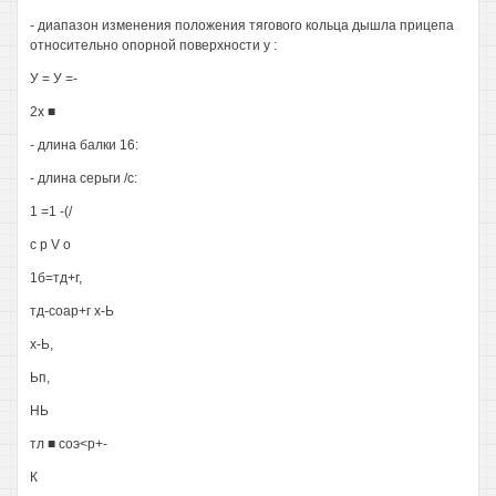
- диапазон изменения положения тягового кольца дышла прицепа
относительно опорной поверхности у :
У = У =-
2х ■
- длина балки 16:
- длина серьги /с:
1 =1 -(/
с р V о
1б=тд+г,
тд-соар+г х-Ь
х-Ь,
Ьп,
НЬ
тл ■ соэ<р+-
К