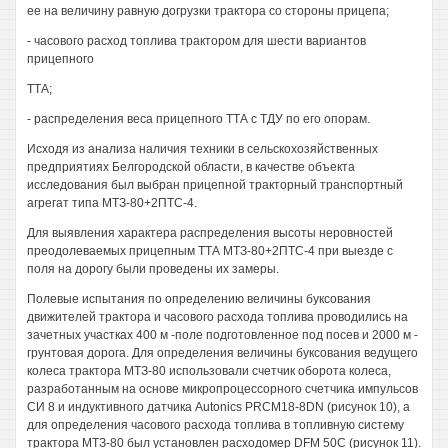
ее на величину равную догрузки трактора со стороны прицепа;
- часового расход топлива трактором для шести вариантов
прицепного
ТТА;
- распределения веса прицепного ТТА с ТДУ по его опорам.
Исходя из анализа наличия техники в сельскохозяйственных
предприятиях Белгородской области, в качестве объекта
исследования был выбран прицепной тракторный транспортный
агрегат типа МТЗ-80+2ПТС-4.
Для выявления характера распределения высоты неровностей
преодолеваемых прицепным ТТА МТЗ-80+2ПТС-4 при выезде с
поля на дорогу были проведены их замеры.
Полевые испытания по определению величины буксования
движителей трактора и часового расхода топлива проводились на
зачетных участках 400 м -поле подготовленное под посев и 2000 м -
грунтовая дорога. Для определения величины буксования ведущего
колеса трактора МТЗ-80 использовали счетчик оборота колеса,
разработанным на основе микропроцессорного счетчика импульсов
СИ 8 и индуктивного датчика Autonics PRCM18-8DN (рисунок 10), а
для определения часового расхода топлива в топливную систему
трактора МТЗ-80 был установлен расходомер DFM 50С (рисунок 11).