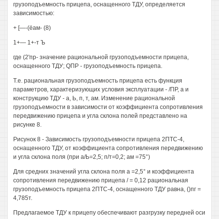
грузоподъемность прицепа, оснащенного ТДУ, определяется
зависимостью:
+ [—-(ёам- (8)
1+— 1+-т Ъ
где (2'пр- значение рациональной грузоподъемности прицепа,
оснащенного ТДУ; QПP - грузоподъемность прицепа.
Т.е. рациональная грузоподъемность прицепа есть функция
параметров, характеризующих условия эксплуатации - /ПР, а и
конструкцию ТДУ - а, Ь, п, т, ам. Изменение рациональной
грузоподъемности в зависимости от коэффициента сопротивления
передвижению прицепа и угла склона полей представлено на
рисунке 8.
Рисунок 8 - Зависимость грузоподъемности прицепа 2ПТС-4,
оснащенного ТДУ, от коэффициента сопротивления передвижению
и угла склона поля (при а/Ь=2,5; п/т=0,2; ам =75°)
Для средних значений угла склона поля а =2,5° и коэффициента
сопротивления передвижению прицепа / = 0,12 рациональная
грузоподъемность прицепа 2ПТС-4, оснащенного ТДУ равна, ()пг =
4,785т.
Предлагаемое ТДУ к прицепу обеспечивают разгрузку передней оси