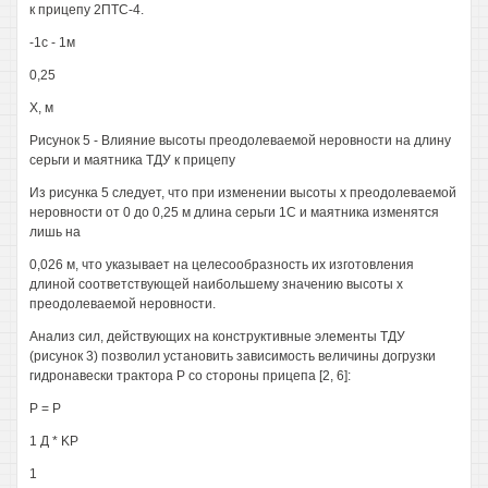
к прицепу 2ПТС-4.
-1с - 1м
0,25
X, м
Рисунок 5 - Влияние высоты преодолеваемой неровности на длину
серьги и маятника ТДУ к прицепу
Из рисунка 5 следует, что при изменении высоты х преодолеваемой
неровности от 0 до 0,25 м длина серьги 1С и маятника изменятся
лишь на
0,026 м, что указывает на целесообразность их изготовления
длиной соответствующей наибольшему значению высоты х
преодолеваемой неровности.
Анализ сил, действующих на конструктивные элементы ТДУ
(рисунок 3) позволил установить зависимость величины догрузки
гидронавески трактора Р со стороны прицепа [2, 6]:
Р = Р
1 Д * KP
1