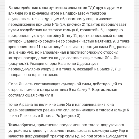
Взаимодействие конструктивных элементов ТДУ друг с другом и
влияние их в конечном итоге на гидронавеску трактора
осуществляется следующим образом: силу сопротивления
передвижению прицепа Р№ (см. рисунок 2) трактор преодолевает
путем воздействия на тяговое кольцо 6, кронштейн 5, шарнирно
прикрепленную к кронштейну 5 тягу 11, противоположный конец
которой шарнирно соединен со средней частью маятника 9. В точке
крепления тяги 11 к маятнику 9 возникает реакция силы Я к,, равная
значению Р№, но направленная в противоположную сторону,
которая распределяется на две составляющие силы: Я0 и Яш
(рисунок 3). Реакция опоры Яа в точке Д действует
перпендикулярно упору 2, а в точке А, лежащей на балке 7, Яш
-направлена горизонтально.
Сила Яш есть составляющая суммарной силы, действующей со
стороны нижнего конца маятника 9 на балку 7. Вертикальная
составляющая сила /?л в
точке А равна по величине силе Яа и направлена вниз, она
уравновешивается реакциями сил, возникающих в тяговом кольце 6
- сила Рл и серьге 8 - сила Рс (рисунок 3).
Таким образом, применение предложенного тягово-догрузочного
устройства к прицепу позволяет использовать крюковую силу Ркр в
качестве догружающей трактор силы Рд, но при этом наблюдается