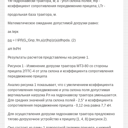
тяг гидронавески трактора, м; а - угол склона полей, fnp -
коэффициент сопротивления передвижению прицепа; LTr -
продольная база трактора, м.
Математическое ожидание допустимой догрузки равно:
ак /ирк
рд = I \РЛ(G„;Gnp; fm,a)z(fnp)z(a)dfnpda. (2)
aH fnPH
Результаты расчетов представлены на рисунке 1.
Рисунок 1 - Изменение догрузки трактора МТЗ-80 со стороны
прицепа 2ПТС-4 от угла склона и коэффициента сопротивления
передвижению прицепа
Анализ рисунка 1 показывает, что с увеличением коэффициента
сопротивления передвижению и угла склона поля допустимая
вертикальная нагрузка Рл на гидронавеску трактора уменьшается.
Для средних значений угла склона полей - 2,5° и коэффициента
сопротивления передвижению прицепа - 0,12 она равна 7,7 кН.
Для осуществления догрузки гидронавески трактора предложено
тягово-догрузочное устройство к прицепу [1, 4, 8] (рисунок 2).
Оно состоит из рамы 1 поворотной тележки прицепа, к нижней