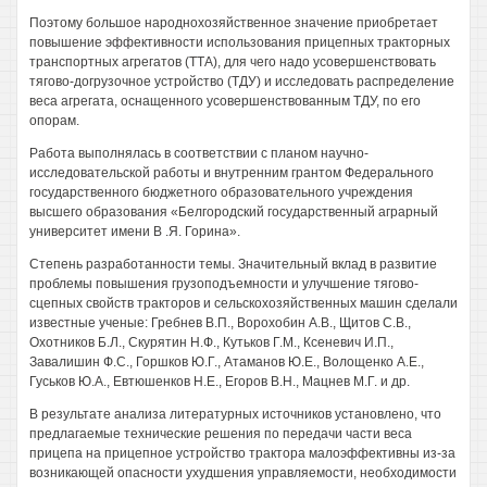
Поэтому большое народнохозяйственное значение приобретает
повышение эффективности использования прицепных тракторных
транспортных агрегатов (ТТА), для чего надо усовершенствовать
тягово-догрузочное устройство (ТДУ) и исследовать распределение
веса агрегата, оснащенного усовершенствованным ТДУ, по его
опорам.
Работа выполнялась в соответствии с планом научно-
исследовательской работы и внутренним грантом Федерального
государственного бюджетного образовательного учреждения
высшего образования «Белгородский государственный аграрный
университет имени В .Я. Горина».
Степень разработанности темы. Значительный вклад в развитие
проблемы повышения грузоподъемности и улучшение тягово-
сцепных свойств тракторов и сельскохозяйственных машин сделали
известные ученые: Гребнев В.П., Ворохобин A.B., Щитов C.B.,
Охотников Б.Л., Скурятин Н.Ф., Кутьков Г.М., Ксеневич И.П.,
Завалишин Ф.С., Горшков Ю.Г., Атаманов Ю.Е., Волощенко А.Е.,
Гуськов Ю.А., Евтюшенков Н.Е., Егоров В.Н., Мацнев М.Г. и др.
В результате анализа литературных источников установлено, что
предлагаемые технические решения по передачи части веса
прицепа на прицепное устройство трактора малоэффективны из-за
возникающей опасности ухудшения управляемости, необходимости