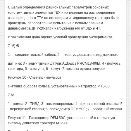
С целью определения рациональных параметров основных
конструктивных элементов ТДУ и их влияния на распределения
веса прицепного ТТА по его опорам и гидронавеску трактора были
проведены лабораторные испытания с использованием
динамометра ДПУ-20-1при нагружении его от Здо 9 кН.
В заключении дана оценка условий проведения эксперимента.
7 ' 6] \5_
1 — соединительный кабель; 2 — корпус-держатель индуктивного
датчика; 3 - индуктивный датчик АШошсэ РЯСМ18-80Ы; 4 - полуось
трактора; 5 - выступы; 6 - хомут; 7 -крышка рукава полуоси
Рисунок 10 - Счетчик импульсов
счетчика оборота колеса, установленный на трактор МТЗ-80
7 6/
1 - помпа; 2 - ТНВД; 3 -топливопроводы; 4 - фильтр тонкой очистки; 5
- перепускной клапан; 6 -расходомер DFM 50С; 7 - обратный клапан
Рисунок 11 - Расходомер DFM 50С, установленный в топливную
систему двигателя трактора МТЗ-80