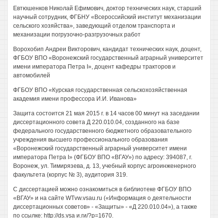
Евтюшенков Николай Ефимович, доктор технических наук, старший
научный сотрудник, ФГБНУ «Всероссийский институт механизации
сельского хозяйства», заведующий отделом транспорта и
механизации погрузочно-разгрузочных работ
Ворохобип Андреи Викторович, кандидат технических наук, доцент,
ФГБОУ ВПО «Воронежский государственный аграрный университет
имени императора Петра I», доцент кафедры тракторов и
автомобилей
ФГБОУ ВПО «Курская государственная сельскохозяйственная
академия имени профессора И.И. Иванова»
Защита состоится 21 мая 2015 г. в 14 часов 00 минут на заседании
диссертационного совета Д 220.010.04, созданного на базе
федерального государственного бюджетного образовательного
учреждения высшего профессионального образования
«Воронежский государственный аграрный университет имени
императора Петра I» (ФГБОУ ВПО «ВГАУ») по адресу: 394087, г.
Воронеж, ул. Тимирязева, д. 13, учебный корпус агроинженерного
факультета (корпус № 3), аудитория 319.
С диссертацией можно ознакомиться в библиотеке ФГБОУ ВПО
«ВГАУ» и на сайте WTvw.vsau.ru («Информация о деятельности
диссертационных советов» - «Защиты» - «Д 220.010.04»), а также
по ссылке: http://ds.vsa и.ги/?р=1670.