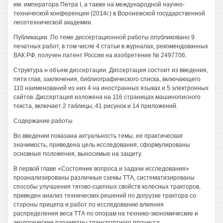
им. императора Петра I, а также на международной научно-
технической конференции (2014г.) в Воронежской государственной
лесотехнической академии.
Публикации. По теме диссертационной работы опубликовано 9
печатных работ, в том числе 4 статьи в журналах, рекомендованных
ВАК РФ, получен патент России на изобретение № 2497706.
Структура н объем диссертации. Диссертация состоит из введения,
пяти глав, заключения, библиографического списка, включающего
110 наименований из них 4 на иностранных языках и 5 электронных
сайтов. Диссертация изложена на 116 страницах машинописного
текста, включает 2 таблицы, 41 рисунок и 14 приложений.
Содержание работы
Во введении показана актуальность темы, ее практическая
значимость, приведена цель исследования, сформулированы
основные положения, выносимые на защиту.
В первой главе «Состояние вопроса и задачи исследования»
проанализированы различные схемы ТТА, систематизированы
способы улучшения тягово-сцепных свойств колесных тракторов,
приведен анализ технических решений по догрузке трактора со
стороны прицепа и работ по исследованию влияния
распределения веса ТТА по опорам на технико-экономические и
экологические параметры транспортного процесса.