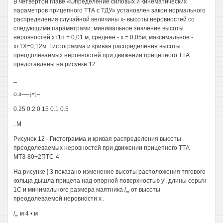
В четвертой главе «Определение силовых и кинематических
параметров прицепного ТТА с ТДУ» установлен закон нормального
распределения случайной величины х- высоты неровностей со
следующими параметрами: минимальное значение высоты
неровностей хт1п = 0,01 м, среднее - х = 0,05м, максимальное -
хт1Х=0,12м. Гистограмма и кривая распределения высоты
преодолеваемых неровностей при движении прицепного ТТА
представлены на рисунке 12.
_
о.з-—¡=;--
0.25 0.2 0.15 0.1 0.5
. М
Рисунок 12 - Гистограмма и кривая распределения высоты
преодолеваемых неровностей при движении прицепного ТТА
МТЗ-80+2ПТС-4
На рисунке ] 3 показано изменение высоты расположения тягового
кольца дышла прицепа над опорной поверхностью у', длины серьги
1С и минимального размера маятника /„, от высоты
преодолеваемой неровности х .
/„. м 4 • м