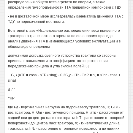
распределения общего веса агрегата по опорам, а также
определения грузоподъемности ТТА прицепной компоновки с ТДУ;
- не в достаточной мере исследовалась кинематика движения ТТА с
ТДУ по пересеченной местности.
Во второй главе «Исследование распределения веса прицепного
тракторного транспортного агрегата по его опорам» проведен
анализ движения ТТА в изменяющихся условиях эксплуатации и в
общем виде определена
допустимая догрузка сцепного устройства трактора со стороны
прицепа в зависимости от коэффициентов сопротивления
передвижению прицепа и угла склона полей [3]:
_ G„ • (aTF ■ cosa - hTP • sing) - 0,2G,y - LTr - GnP ■ h„ ■ <Jnr - cosa +
sina)
д 7 '
^KP
где Рд - вертикальная нагрузка на гидронавеску трактора, Н; GTP -
вес трактора, Н; Gnr - вес груженого прицепа, Н; атр - расстояние от
задней оси до центра масс трактора, м; h,T - расстояние от опорной
поверхности до центра масс трактора, м; - кинематическая длина
трактора, м; h№ - расстояние от опорной поверхности до нижних