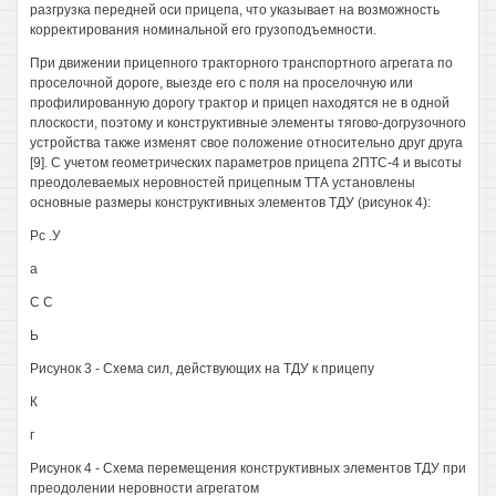
разгрузка передней оси прицепа, что указывает на возможность
корректирования номинальной его грузоподъемности.
При движении прицепного тракторного транспортного агрегата по
проселочной дороге, выезде его с поля на проселочную или
профилированную дорогу трактор и прицеп находятся не в одной
плоскости, поэтому и конструктивные элементы тягово-догрузочного
устройства также изменят свое положение относительно друг друга
[9]. С учетом геометрических параметров прицепа 2ПТС-4 и высоты
преодолеваемых неровностей прицепным ТТА установлены
основные размеры конструктивных элементов ТДУ (рисунок 4):
Рс .У
а
С С
Ь
Рисунок 3 - Схема сил, действующих на ТДУ к прицепу
К
г
Рисунок 4 - Схема перемещения конструктивных элементов ТДУ при
преодолении неровности агрегатом