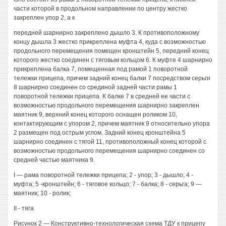
части которой в продольном направлении по центру жестко
закреплен упор 2, а к
передней шарнирно закреплено дышло 3. К противоположному
концу дышла 3 жестко прикреплена муфта 4, куда с возможностью
продольного перемещения помещен кронштейн 5, передний конец
которого жестко соединен с тяговым кольцом 6. К муфте 4 шарнирно
прикреплена балка 7, помещенная под рамой 1 поворотной
тележки прицепа, причем задний конец балки 7 посредством серьги
8 шарнирно соединен со срединой задней части рамы 1
поворотной тележки прицепа. К балке 7 в средней ее части с
возможностью продольного перемещения шарнирно закреплен
маятник 9, верхний конец которого оснащен роликом 10,
контактирующим с упором 2, причем маятник 9 относительно упора
2 размещен под острым углом. Задний конец кронштейна 5
шарнирно соединен с тягой 11, противоположный конец которой с
возможностью продольного перемещения шарнирно соединен со
средней частью маятника 9.
I — рама поворотной тележки прицепа; 2 - упор; 3 - дышло; 4 -
муфта; 5 -кронштейн; 6 - тяговое кольцо; 7 - балка; 8 - серьга; 9 —
маятник; 10 - ролик;
II - тяга
Рисунок 2 — Конструктивно-технологическая схема ТДУ к прицепу