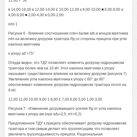
12,00 T^Jfc
в 14,00-16,00 в 12,00-14,00 £ 10,00-12,00 к 8,00-10,00 ■ 6,00 8,00 а
4,00-6,00 ■ 2,00-4,00 в 0,00-2,00
n/m 1
Рисунок 6 - Влияние соотношения плеч балки а/b и концов маятника
n/m на величину догрузки трактора Рд со стороны прицепа при угле
наклона маятника
к упору aif =75°
Откуда видно, что ТДУ позволяет изменять догрузку гидронавески
трактора более чем на 10 кН. Угол наклона маятника к упору
оказывает существенное влияние на величину догрузки (рисунок 7).
Увеличение угла наклона маятника к упору с 60° до 80°
обеспечивает изменение догрузки гидронавески трактора почти на
9 кН.
12,00 11,00 10,00 9,00 1 8,00 £ 7,00 6,00 5,00 1,00 3,00
Рисунок 7 - Изменение догружающего усилия Рд от угла наклона
маятника к упору ам (при а/Ь=2,5; п/т=0,2)
Предложенное ТДУ к прицепу обеспечивает догрузку гидронавески
трактора и тем самым делает его грузонесущим, что позволяет
увеличить грузоподъемность прицепа. Рациональная