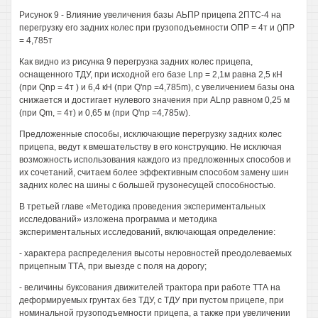
Рисунок 9 - Влияние увеличения базы АЬПР прицепа 2ПТС-4 на
перегрузку его задних колес при грузоподъемности ОПР = 4т и ()ПР
= 4,785т
Как видно из рисунка 9 перегрузка задних колес прицепа,
оснащенного ТДУ, при исходной его базе Lnp = 2,1м равна 2,5 кН
(при Qnp = 4т ) и 6,4 кН (при Q'np =4,785m), с увеличением базы она
снижается и достигает нулевого значения при ALnp равном 0,25 м
(при Qm, = 4т) и 0,65 м (при Q'np =4,785w).
Предложенные способы, исключающие перегрузку задних колес
прицепа, ведут к вмешательству в его конструкцию. Не исключая
возможность использования каждого из предложенных способов и
их сочетаний, считаем более эффективным способом замену шин
задних колес на шины с большей грузонесущей способностью.
В третьей главе «Методика проведения экспериментальных
исследований» изложена программа и методика
экспериментальных исследований, включающая определение:
- характера распределения высоты неровностей преодолеваемых
прицепным ТТА, при выезде с поля на дорогу;
- величины буксования движителей трактора при работе ТТА на
деформируемых грунтах без ТДУ, с ТДУ при пустом прицепе, при
номинальной грузоподъемности прицепа, а также при увеличении