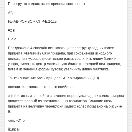
Перегрузка задних колес прицепа составляет
АР,=
РД-АВ-РС■ ВС + СПР-ВД-11в
■2 в
ПР 2
Предложено 4 способа исключающие перегрузку задних колес
прицепа: увеличить базу прицепа, при сохранении исходного
положения кузова относительно рамы; увеличить длину балки и
упора; сместить центр массы груза ближе к передней оси прицепа,
путем изменения формы кузова; увеличить длину маятника.
Так как значение базы прицепа ЬПР в выражении (10)
находится в знаменателе, то наиболее
эффективным способом снижения перегрузки задних колес прицепа
является первый из предложенных вариантов. Влияние базы
прицепа на величину перегрузки задних колес показано на рисунке
9.
-апр -О'пр
й1пр м