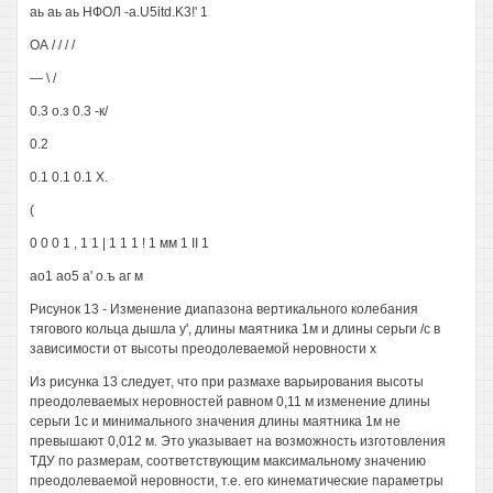
аь аь аь НФОЛ -a.U5itd.K3!' 1
ОА / / / /
— \ /
0.3 о.з 0.3 -к/
0.2
0.1 0.1 0.1 X.
(
0 0 0 1 , 1 1 | 1 1 1 ! 1 мм 1 II 1
ао1 ао5 а' о.ъ аг м
Рисунок 13 - Изменение диапазона вертикального колебания
тягового кольца дышла у', длины маятника 1м и длины серьги /с в
зависимости от высоты преодолеваемой неровности х
Из рисунка 13 следует, что при размахе варьирования высоты
преодолеваемых неровностей равном 0,11 м изменение длины
серьги 1с и минимального значения длины маятника 1м не
превышают 0,012 м. Это указывает на возможность изготовления
ТДУ по размерам, соответствующим максимальному значению
преодолеваемой неровности, т.е. его кинематические параметры