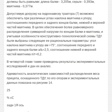
должны быть равными: длина балки - 3,205м, серьги - 0,393м,
маятника - 0,377м.
Допустимую догрузку на гидронавеску трактора (7) возможно
обеспечить при различных углах наклона маятника к упору,
соотношениях переднего и заднего концов балки, нижней и верхней
частей маятника. В целях обеспечения более равномерного
распределения суммарной нагрузки по концам балки и маятника, и
учитывая особенности конструктивно-технологической схемы ТДУ
были выбраны следующие ее рациональные параметры: угол
наклона маятника к упору ам =75°, соотношение переднего и
заднего концов балки а/Ь=2,5; соотношение нижней и верхней
частей маятника п/т=0,2.
В четвертой главе также приведены результаты экспериментальных
исследований и дан их анализ.
Адекватность аналитических зависимостей распределения веса
прицепа, оснащенного ТДУ, по его опорам и экспериментальных
данных показана на рисунке 14.
25
% сС
задн 1Я ось