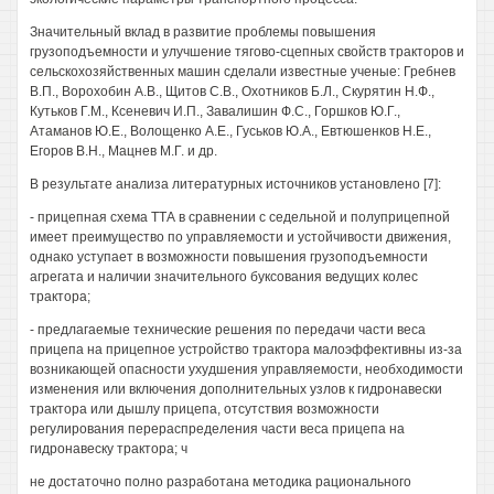
Значительный вклад в развитие проблемы повышения
грузоподъемности и улучшение тягово-сцепных свойств тракторов и
сельскохозяйственных машин сделали известные ученые: Гребнев
В.П., Ворохобин A.B., Щитов C.B., Охотников Б.Л., Скурятин Н.Ф.,
Кутьков Г.М., Ксеневич И.П., Завалишин Ф.С., Горшков Ю.Г.,
Атаманов Ю.Е., Волощенко А.Е., Гуськов Ю.А., Евтюшенков Н.Е.,
Егоров В.Н., Мацнев М.Г. и др.
В результате анализа литературных источников установлено [7]:
- прицепная схема ТТА в сравнении с седельной и полуприцепной
имеет преимущество по управляемости и устойчивости движения,
однако уступает в возможности повышения грузоподъемности
агрегата и наличии значительного буксования ведущих колес
трактора;
- предлагаемые технические решения по передачи части веса
прицепа на прицепное устройство трактора малоэффективны из-за
возникающей опасности ухудшения управляемости, необходимости
изменения или включения дополнительных узлов к гидронавески
трактора или дышлу прицепа, отсутствия возможности
регулирования перераспределения части веса прицепа на
гидронавеску трактора; ч
не достаточно полно разработана методика рационального