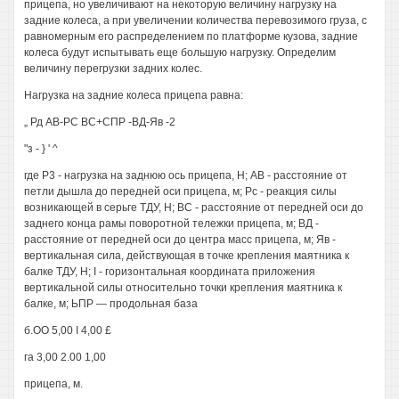
прицепа, но увеличивают на некоторую величину нагрузку на
задние колеса, а при увеличении количества перевозимого груза, с
равномерным его распределением по платформе кузова, задние
колеса будут испытывать еще большую нагрузку. Определим
величину перегрузки задних колес.
Нагрузка на задние колеса прицепа равна:
„ Рд АВ-РС ВС+СПР -ВД-Яв -2
"з - } ' ^
где Р3 - нагрузка на заднюю ось прицепа, Н; АВ - расстояние от
петли дышла до передней оси прицепа, м; Рс - реакция силы
возникающей в серьге ТДУ, Н; ВС - расстояние от передней оси до
заднего конца рамы поворотной тележки прицепа, м; ВД -
расстояние от передней оси до центра масс прицепа, м; Яв -
вертикальная сила, действующая в точке крепления маятника к
балке ТДУ, Н; I - горизонтальная координата приложения
вертикальной силы относительно точки крепления маятника к
балке, м; ЬПР — продольная база
б.ОО 5,00 I 4,00 £
га 3,00 2.00 1,00
прицепа, м.