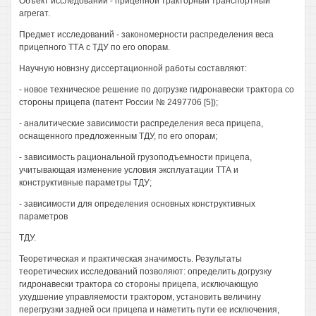
Объект исследований - прицепной тракторный транспортный
агрегат.
Предмет исследований - закономерности распределения веса
прицепного ТТА с ТДУ по его опорам.
Научную новнзну диссертационной работы составляют:
- новое техническое решение по догрузке гидронавески трактора со
стороны прицепа (патент России № 2497706 [5]);
- аналитические зависимости распределения веса прицепа,
оснащенного предложенным ТДУ, по его опорам;
- зависимость рациональной грузоподъемности прицепа,
учитывающая изменение условия эксплуатации ТТА и
конструктивные параметры ТДУ;
- зависимости для определения основных конструктивных
параметров
ТДУ.
Теоретическая и практическая значимость. Результаты
теоретических исследований позволяют: определить догрузку
гидронавески трактора со стороны прицепа, исключающую
ухудшение управляемости трактором, установить величину
перегрузки задней оси прицепа и наметить пути ее исключения,