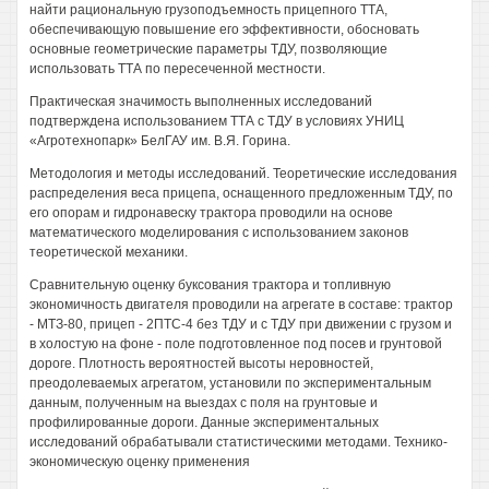
найти рациональную грузоподъемность прицепного ТТА,
обеспечивающую повышение его эффективности, обосновать
основные геометрические параметры ТДУ, позволяющие
использовать ТТА по пересеченной местности.
Практическая значимость выполненных исследований
подтверждена использованием ТТА с ТДУ в условиях УНИЦ
«Агротехнопарк» БелГАУ им. В.Я. Горина.
Методология и методы исследований. Теоретические исследования
распределения веса прицепа, оснащенного предложенным ТДУ, по
его опорам и гидронавеску трактора проводили на основе
математического моделирования с использованием законов
теоретической механики.
Сравнительную оценку буксования трактора и топливную
экономичность двигателя проводили на агрегате в составе: трактор
- МТЗ-80, прицеп - 2ПТС-4 без ТДУ и с ТДУ при движении с грузом и
в холостую на фоне - поле подготовленное под посев и грунтовой
дороге. Плотность вероятностей высоты неровностей,
преодолеваемых агрегатом, установили по экспериментальным
данным, полученным на выездах с поля на грунтовые и
профилированные дороги. Данные экспериментальных
исследований обрабатывали статистическими методами. Технико-
экономическую оценку применения