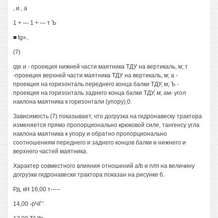
, и , а
1 + — 1 + — т Ъ
■ tg«..
(7)
где и - проекция нижней части маятника ТДУ на вертикаль, м; т
-проекция верхней части маятника ТДУ на вертикаль, м; а -
проекция на горизонталь переднего конца балки ТДУ, м; Ъ -
проекция на горизонталь заднего конца балки ТДУ, м; ам- угол
наклона маятника к горизонтали (упору),0.
Зависимость (7) показывает, что догрузка на гидронавеску трактора
изменяется прямо пропорционально крюковой силе, тангенсу угла
наклона маятника к упору и обратно пропорционально
соотношениям переднего и заднего концов балки и нижнего и
верхнего частей маятника.
Характер совместного влияния отношений а/b и n/m на величину
догрузки гидронавески трактора показан на рисунке 6.
Рд, кН 16,00 т-----
14,00 -рЧГ'