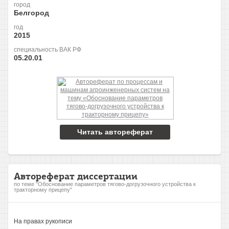
город
Белгород
год
2015
специальность ВАК РФ
05.20.01
Читать автореферат
Автореферат диссертации
по теме "Обоснование параметров тягово-догрузочного устройства к
тракторному прицепу"
На правах рукописи