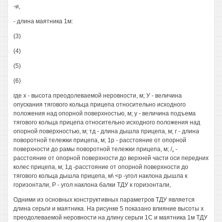
-и,
- длина маятника 1м:
(3)
(4)
(5)
(6)
где х - высота преодолеваемой неровности, м; У - величина
опускания тягового кольца прицепа относительно исходного
положения над опорной поверхностью, м; у - величина подъема
тягового кольца прицепа относительно исходного положения над
опорной поверхностью, м; тд - длина дышла прицепа, м; г - длина
поворотной тележки прицепа, м; 1р - расстояние от опорной
поверхности до рамы поворотной тележки прицепа, м; /„ -
расстояние от опорной поверхности до верхней части оси передних
колес прицепа, м; 1д -расстояние от опорной поверхности до
тягового кольца дышла прицепа, м\ <р -угол наклона дышла к
горизонтали, Р - угол наклона балки ТДУ к горизонтали,
Одними из основных конструктивных параметров ТДУ является
длина серьги и маятника. На рисунке 5 показано влияние высоты х
преодолеваемой неровности на длину серьги 1С и маятника 1м ТДУ