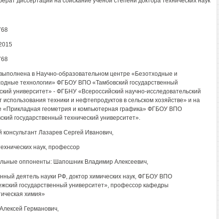
ерат диссертации на соискание ученой степени доктора технических наук
768
2015
768
выполнена в Научно-образовательном центре «Безотходные и
одные технологии» ФГБОУ ВПО «Тамбовский государственный
ский университет» - ФГБНУ «Всероссийский научно-исследовательский
т использования техники и нефтепродуктов в сельском хозяйстве» и на
 «Прикладная геометрия и компьютерная графика» ФГБОУ ВПО
ский государственный технический университет».
 консультант Лазарев Сергей Иванович,
технических наук, профессор
ьные оппоненты: Шапошник Владимир Алексеевич,
нный деятель науки РФ, доктор химических наук, ФГБОУ ВПО
жский государственный университет», профессор кафедры
ическая химия»
Алексей Германович,