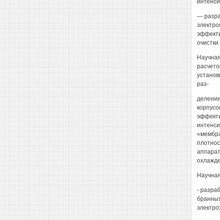
интенси
— разра
электр
эффекти
очистки
Научная
расчето
установ
раз-
делении
корпусо
эффекти
интенси
«мембра
плотнос
аппарат
охлажде
Научная
- разра
бранных
электро