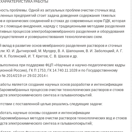
ХАРАКТЕРИСТИКА РАБОТЫ
ность проблемы. Одной из актуальных проблем очистки сточных вод
енных предприятий стоит задача доведения содержания тяжелых
в и органических соединений в стоках до современных норм ПДК, которая
я с помощью внедрения, наряду с традиционными методами разделения
тивных процессов электробаромембранного разделения и оборудования
осуществления и усовершенствования технологических схем.
 вклад в развитие основ мембранного разделения растворов и сточных
ли: Ю. И. Дытнерский, М. Мулдер, В. А. Шапошник, В. И. Заболоцкий, А. Г.
К. К. Полянский, И. Т. Кретов, С. В. Шахов и др.
выполнена при поддержке ФЦП «Научные и научно-педагогические кадры
ионной Россию), ГК П 1753, ГК 14.740.11.1028 и по Государственному
 № 2014/219 от 29.02.2014 г.
аботы является создание научных основ разработки и интенсификации
баромембранных процессов очистки технологических растворов и стоков
дств электрохимического синтеза и гальванопокрытий.
етствии с поставленной целью решались следующие задачи:
ботать научные основы создания и интенсификации
баромембранных методов очистки растворов технологических вод и стоков
дств электрохимического синтеза и гальванопокрытий;