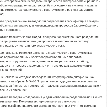
дены теоретические исследования процессов электробаромембранного и
бранного разделения растворов, базирующихся на систематизации и
ии методик технологического и конструктивного расчета элементов
ов;
нове представленной методологии разработана классификация электро-
бранных аппаратов для интенсификации процессов баромембранного
ния растворов;
ботана математическая модель процесса баромембранного разделения
ов при учете интенсификации процесса и наложении на систему
на-раствор» постоянного электрического тока;
ршенствованы методики расчета технологических и конструктивных
ов баромембранных и электробаромембранных аппаратов
амерного и рулонного типов, позволяющие рассчитывать работу,
ваемую на процесс разделения, и оптимизировать характеристики
ых конструкций;
ршенствована методика исследования коэффициента диффузионной
емости мембраны МГА-80 П при активном гидродинамическом режиме
раствора (прямоток, противоток), получены экспериментальные данные и
влено их описание;
ботана методика исследования усадки мембран на разделительной ячейке
ими каналами. Получены экспериментальные зависимости
намической проницаемости мембран МГА-80 П и ОПМН-П от времени