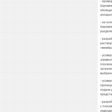
- прове
баромем
обобщен
аппарат
- на ос
баромем
разделе
- разра
раствор
«мембра
- усове
элемент
плоскок
затрачи
выбранн
- усове
проница
подачи 
предста
- разра
с плоск
гидроди