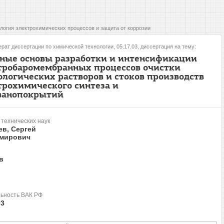
логия электрохимических процессов и защита от коррозии
рат диссертации по химической технологии, 05.17.03, диссертация на тему:
ные основы разработки и интенсификации
тробаромембранных процессов очистки
ологических растворов и стоков производств
трохимического синтеза и
ванопокрытий
 технических наук
ев, Сергей
мирович
в
ьность ВАК РФ
03