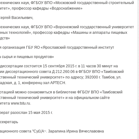
технических наук, ФГБОУ ВПО «Московский государственный строительный
итет», профессор кафедры «Водоснабжение»
ергей Васильевич,
технических наук, ФГБОУ ВПО «Воронежский государственный университет
ных технологий», профессор кафедры «Машины и аппараты пищевых
дств»
 организация ГБУ ЯО «Ярославский государственный институт
а сырья и пищевых продуктов»
диссертации состоится 15 сентября 2015 г. в 11 часов 30 минут на
ии диссертационного совета Д 212.260.06 в ФГБОУ ВПО «Тамбовский
ственный технический университет» по адресу; 392000 г. Тамбов, ул.
адская, д. 1, конференц-зал АРТЕСН.
ртацией можно ознакомиться в библиотеке ФГБОУ ВПО «Тамбовский
ственный технический университет» и на официальном сайте
тета www.tstu.ru.
ерат разослан 15 мая 2015 г.
секретарь
ационного совета "Су£(А~. Зарапина Ирина Вячеславовна