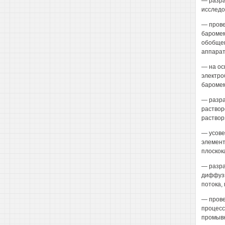
— разра
исследо
— прове
баромем
обобщен
аппарат
— на ос
электро
баромем
— разра
раствор
раствор
— усове
элемент
плоскок
— разра
диффузи
потока,
— прове
процесс
промывн