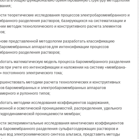
ботать общую функционально ориентированную структуру методологии
вания;
сти теоретические исследования процессов электробаромембранного и
бранного разделения растворов, базирующихся на систематизации и
ии методик технологического и конструктивного расчета элементов
ов;
нове представленной методологии разработать классификацию
баромембранных аппаратов для интенсификации процессов
бранного разделения растворов;
ботать математическую модель процесса баромембранного разделения
ов при учете его интенсификации и наложении на систему «мембрана-
» постоянного электрического тока;
ршенствовать методики расчета технологических и конструктивных
ов баромембранных и электробаромембранных аппаратов
амерного и рулонного типов;
ботать методики исследования коэффициентов задержания,
онной и осмотической проницаемостей, распределения, удельного
 гидродинамической проницаемости мембран;
сти экспериментальные исследования кинетических коэффициентов
а баромембранного разделения сульфатсодержащих растворов и
ых вод электрохимического синтеза альтакса, представить методы