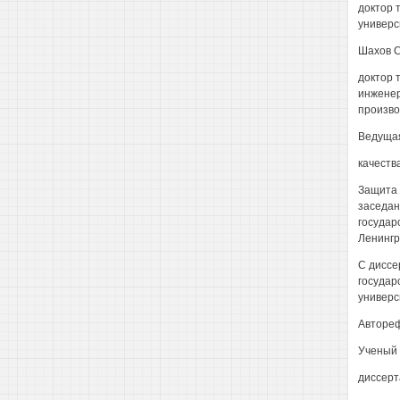
доктор 
универс
Шахов С
доктор 
инженер
произво
Ведущая
качеств
Защита 
заседан
государ
Ленингр
С диссе
государ
универси
Автореф
Ученый 
диссерт