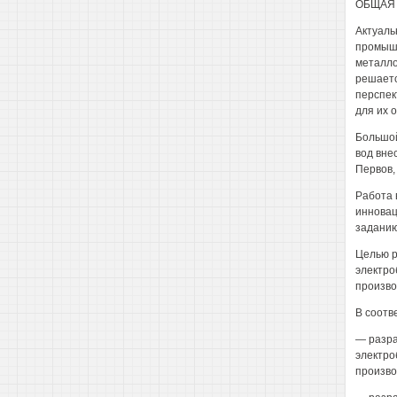
ОБЩАЯ 
Актуаль
промышл
металло
решаетс
перспек
для их 
Большой
вод внес
Первов, 
Работа 
инновац
заданию
Целью р
электро
произво
В соотв
— разра
электро
произво