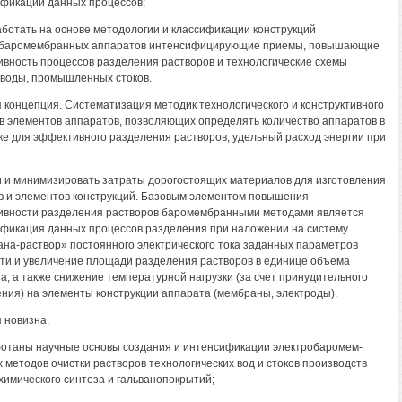
фикации данных процессов;
ботать на основе методологии и классификации конструкций
обаромембранных аппаратов интенсифицирующие приемы, повышающие
вность процессов разделения растворов и технологические схемы
 воды, промышленных стоков.
 концепция. Систематизация методик технологического и конструктивного
в элементов аппаратов, позволяющих определять количество аппаратов в
ке для эффективного разделения растворов, удельный расход энергии при
 и минимизировать затраты дорогостоящих материалов для изготовления
в и элементов конструкций. Базовым элементом повышения
вности разделения растворов баромембранными методами является
фикация данных процессов разделения при наложении на систему
на-раствор» постоянного электрического тока заданных параметров
ти и увеличение площади разделения растворов в единице объема
а, а также снижение температурной нагрузки (за счет принудительного
ния) на элементы конструкции аппарата (мембраны, электроды).
 новизна.
ботаны научные основы создания и интенсификации электробаромем-
 методов очистки растворов технологических вод и стоков производств
химического синтеза и гальванопокрытий;