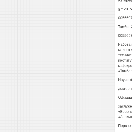
Автореф
§ т 2015
005569
Тамбов 
005569
Работа 
малоотх
техниче
институ
кафедре
«Тамбов
Научный
доктор 
Официал
заслуже
«Вороне
«Аналит
Первое 