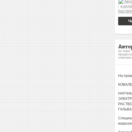
Ч
Авто
по теме 
процессо
электрох
На прав
КОВАЛЕ
НАУЧН
ЭЛЕКТ
РАСТВО
ГАЛЬВ
Специал
коррози