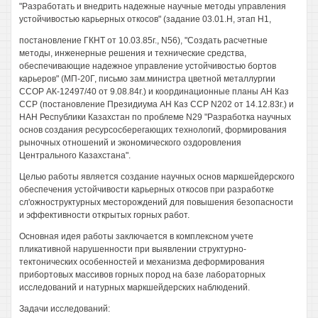
"Разработать и внедрить надежные научные методы управления
устойчивостью карьерных откосов" (задание 03.01.Н, этап Н1,
постановление ГКНТ от 10.03.85г., N56), "Создать расчетные
методы, инженерные решения и технические средства,
обеспечивающие надежное управление устойчивостью бортов
карьеров" (МП-20Г, письмо зам.министра цветной металлургии
ССОР АК-12497/40 от 9.08.84г.) и координационные планы АН Каз
ССР (постановление Президиума АН Каз ССР N202 от 14.12.83г.) и
НАН Республики Казахстан по проблеме N29 "Разработка научных
основ создания ресурсосберегающих технологий, формирования
рыночных отношений и экономического оздоровления
Центрального Казахстана".
Целью работы является создание научных основ маркшейдерского
обеспечения устойчивости карьерных откосов при разработке
сл'ожноструктурных месторождений для повышения безопасности
и эффективности открытых горных работ.
Основная идея работы заключается в комплексном учете
пликативной нарушенности при выявлении структурно-
тектонических особенностей и механизма деформирования
прибортовых массивов горных пород на базе лабораторных
исследований и натурных маркшейдерских наблюдений.
Задачи исследований: