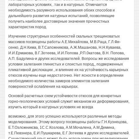
лабораторных условиях, .так и в натурных. Отмечается
необходимость разумного использования обоих способов и
дальнейшего развития натурных испытаний, позволяющие
получить наиболее достоверные значения прочностных
характеристик пород.
Изучению структурных особенностей скальных трещиноватых
массивов посвящены работы А.Е.Михайлова, М.В.Раца, Г.Л.Фи-
сенко, Д.Н.Кима, В.Т.Сапожникова, А.Ж.Машанова, Н.Н.Куваева,
И.И.Ермакова, В.Г.Зотеева, И.И.Попова ,Р.П.0катова, В.Н. Попова,
А.П. Бадулина-и других исследователей. Вопросы же исследования
условии залегания глинистых и слоистых пород,, подверженных
пликативной дислокации , и влияние их на устойчивость карьерных
откосов изучены еще недостаточно. Нет ясности в определении
необходимого количества замеров элементов залегания
поверхностей ослабления на карьерах.
Основой расчетных схем устойчивости откосов для конкретных
горно-геологических условий служит механизм их деформирования,
изучить который в натурных условиях не всегда
возможно, для этого успешно используются различные методы
моделирования. Этому вопросу посвящены работы Г.Н.Кузнецова,
Е.Т.Озложниксва, 1С.С.Козлова, A.M.Мочалена, А.М.Демина,
т.Е.Певзнера, Е.И.Пушкарева, Е.Г.Зотеева я других исследователей.
Существующий опыт может быть использован при моделировании