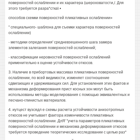
поверхностей ослаблении и их характера (шероховатости,/. Для
этого требуется разра*стка\ •
способов схемки поверхностей пликативных ослаблении»
" специального- шаблона для съемки характера поверхностей
ослаблении)
- методики определения' средневзешенного шага замера
элементов залегания поверхностей ослаблений;
- классификации неровностей поверхностей ослаблений
применительно к оценке устойчивости откосов.
3. Наличие в прибортовых массивах пликативных поверхностей
ослаблении, по всей видимости, изменяет соотношение
сдвигающих и удерживающих сил. Для установления этих фактов и
механизма деформирования прист косных зон могут быть
использованы методы моделирования с помощью эквивалентных и
песчано-глинистых материалов.
4. иутцест вузсядл е схемы расчета устойчивости анизотропных
откосов не учитывает фактора изменчивости пликативных
поверхностей ослаблении. ДлЯ' "учета параметров пликативных
поверхностей ослаблении и механизма деформирования откосов
требуется проведение теоретических исследовании с целью раз*