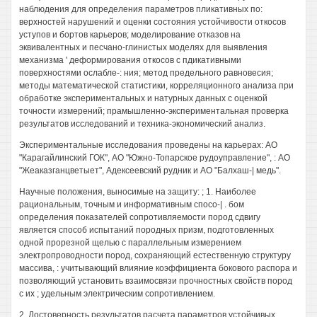
наблюдения для определения параметров пликативных по:
верхностей нарушений и оценки состояния устойчивости откосов
уступов и бортов карьеров; моделирование отказов на
эквивалентных и песчано-глинистых моделях для выявления
механизма ' деформирования откосов с пдикативными
поверхностями ослабле-: ния; метод предельного равновесия;
методы математической статистики, корреляционного анализа при
обработке экспериментальных и натурных данных с оценкой
точности измерений; прамышленно-экспериментальная проверка
результатов исследований и техника-экономический анализ.
Экспериментальные исследования проведены на карьерах: АО
"Карагайлинский ГОК", АО "Южно-Топарское рудоуправление", : АО
"Жеаказганцветыет", Адексеевский рудник и АО "Балхаш-| медь".
Научные положения, выносимые на защиту: ; 1. Наиболее
рациональным, точным и информативным спосо-| . бом
определения показателей сопротивляемости пород сдвигу
является способ испытаний породных призм, подготовленных
одной прорезной щелью с параллельным измерением
электропроводности пород, сохраняющий естественную структуру
массива, : учитывающий влияние коэффициента бокового распора и
позволяющий установить взаимосвязи прочностных свойств пород
с их ; удельным электрическим сопротивлением.
2. Достоверность результатов расчета параметров устойчивых