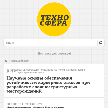
Доставка диссертаций
Маркшейдерия
автореферат диссертации по разработке полезных ископаемых,
05.15.01, диссертация на тему:
Научные основы обеспечения
устойчивости карьерных откосов при
разработке сложноструктурных
месторождений
доктора технических наук
Низаметдинов, Фарит Камалович