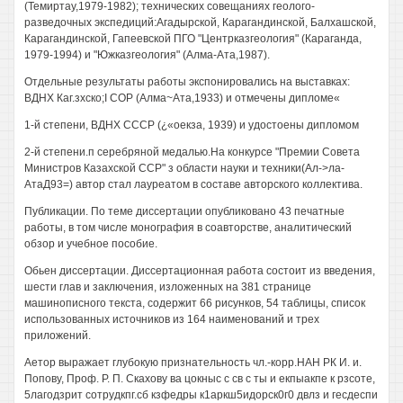
(Темиртау,1979-1982); технических совещаниях геолого-
разведочных экспедиций:Агадырской, Карагандинской, Балхашской,
Карагандинской, Гапеевской ПГО "Центрказгеология" (Караганда,
1979-1994) и "Южказгеология" (Алма-Ата,1987).
Отдельные результаты работы экспонировались на выставках:
ВДНХ Каг.зхско;I СОР (Алма~Ата,1933) и отмечены дипломе«
1-й степени, ВДНХ СССР (¿«оекза, 1939) и удостоены дипломом
2-й степени.п серебряной медалью.На конкурсе "Премии Совета
Министров Казахской ССР" з области науки и техники(Ал->ла-
АтаД93=) автор стал лауреатом в составе авторского коллектива.
Публикации. По теме диссертации опубликовано 43 печатные
работы, в том числе монография в соавторстве, аналитический
обзор и учебное пособие.
Обьен диссертации. Диссертационная работа состоит из введения,
шести глав и заключения, изложенных на 381 странице
машинописного текста, содержит 66 рисунков, 54 таблицы, список
использованных источников из 164 наименований и трех
приложений.
Аетор выражает глубокую признательность чл.-корр.НАН РК И. и.
Попову, Проф. Р. П. Скахову ва цокныс с св с ты и екпыакпе к рзсоте,
5лагодзрит сотрудкпг.сб кзфедры к1аркш5идорск0г0 двлз и гесдеспи