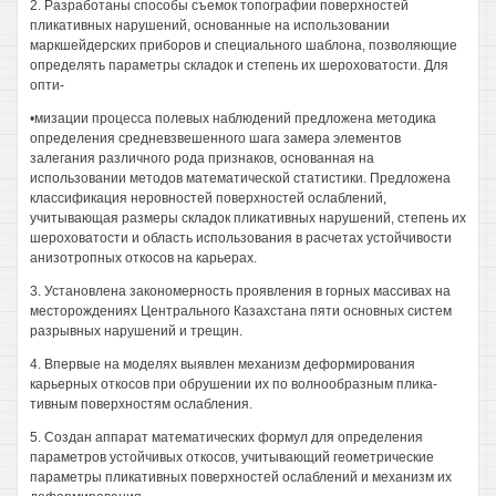
2. Разработаны способы съемок топографии поверхностей
пликативных нарушений, основанные на использовании
маркшейдерских приборов и специального шаблона, позволяющие
определять параметры складок и степень их шероховатости. Для
опти-
•мизации процесса полевых наблюдений предложена методика
определения средневзвешенного шага замера элементов
залегания различного рода признаков, основанная на
использовании методов математической статистики. Предложена
классификация неровностей поверхностей ослаблений,
учитывающая размеры складок пликативных нарушений, степень их
шероховатости и область использования в расчетах устойчивости
анизотропных откосов на карьерах.
3. Установлена закономерность проявления в горных массивах на
месторождениях Центрального Казахстана пяти основных систем
разрывных нарушений и трещин.
4. Впервые на моделях выявлен механизм деформирования
карьерных откосов при обрушении их по волнообразным плика-
тивным поверхностям ослабления.
5. Создан аппарат математических формул для определения
параметров устойчивых откосов, учитывающий геометрические
параметры пликативных поверхностей ослаблений и механизм их