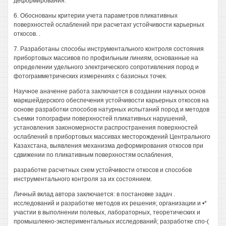
деформирования.
6. Обоснованы критерии учета параметров пликативных
поверхностей ослаблений при расчетахг устойчивости карьерных
откосов. .
7. Разработаны способы инструментального контроля состояния
прибортовых массивов по профильным линиям, основанные на
определении удельного электрического сопротивления пород и
фотограмметрических измерениях с базисных точек.
Научное аначенне работа заключается в создании научных основ
маркшейдерского обеспечения устойчивости карьерных откосов на
основе разработки способов натурных испытаний пород и методов
съемки топографии поверхностей пликативных нарушений,
установления закономерности распространения поверхностей
ослаблений в прибортовых массивах месторождений Центрального
Казахстана, выявления механизма деформирования откосов при
сдвижении по пликативным поверхностям ослабления,
разработке расчетных схем устойчивости откосов и способов
инструментального контроля за их состоянием.
Личный вклад автора заключается: в постановке задач .
исследований и разработке методов их решения; организации и •*
участии в выполнении полевых, лабораторных, теоретических и
промышлекно-экспериментальных исследований; разработке спо-(