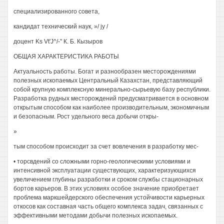
специализированного совета,
кандидат технический наук, »/ jу /
доцент Ks Vt'J^/-" К. Б. Кызыров
ОБЩАЯ ХАРАКТЕРИСТИКА РАБОТЫ
Актуальность работы. Богат и разнообразен месторождениями
полезных ископаемых Центральный Казахстан, представляющий
собой крупную комплексную минерально-сырьевую базу республики.
Разработка рудных месторождений предусматривается в основном
открытым способом как наиболее производительным, экономичным
и безопасным. Рост удельного веса добычи откры-
»
тым способом происходит за счет вовлечения в разработку мес-
• торсвдений со сложными горно-геологическими условиями и
интенсивной эксплуатации существующих, характеризующихся
увеличением глубины разработки и сроком службы стационарных
бортов карьеров. В этих условиях особое значение приобретает
проблема маркшейдерского обеспечения устойчивости карьерных
откосов как составная часть общего комплекса задач, связанных с
эффективными методами добычи полезных ископаемых.