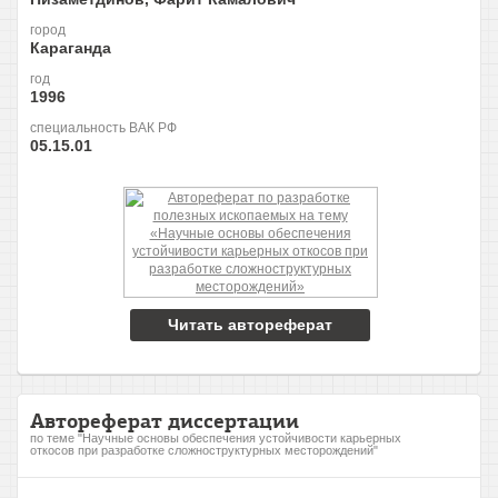
город
Караганда
год
1996
специальность ВАК РФ
05.15.01
Читать автореферат
Автореферат диссертации
по теме "Научные основы обеспечения устойчивости карьерных
откосов при разработке сложноструктурных месторождений"