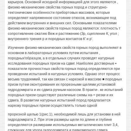
карьеров. Основной исходной информацией для этого являются ,
физико-механические свойства горных пород и структурно-
тектонические особенности прибортовых массивов, которые
определяют напряженное состояние откосов, возникающее под
действием внутренних и внешних сил. Основными показателями
физико-механических свойств горных пород являются: плотность т
сопротивление сжатию Веж и растяжению (Зр, сцепление К, угол ;
внутреннего трения р и породных контактов К' и р'.
Изучение физико-механических свойств горных пород выполняют в
основном в лабораторных условиях путем испытания ,
породных'образцов, а в отдельных случаях проводят натурные
исследования породных призм на сдвиг. Наиболее достверные •
показатели прочностных свойств горных пород определяются при
проведении испытаний в натурных условиях. Однако этот процесс
весьма трудоемкий, так как связан с нарезкой в массиве ■ породных
призм путем оконтуривания их прорезными щелями,установкой
гидродомкрата и их сдвига ручным насосом. В практи-. ке испытаний
породных призм существуют различные схемы на-< резки и их
сдвига. В развитии натурных испытаний пород предлагается
нарезку породных призм осуществлять только одной
прорезной щелью 1(рис.1), необходимой лишь для установки в ней
гидродомкрата 2. При этом размеры щели по длине и глубине
определяются размерами используемых металлических плит 3,4,
служащих для упора гидродомкрата и равномерного сдвига