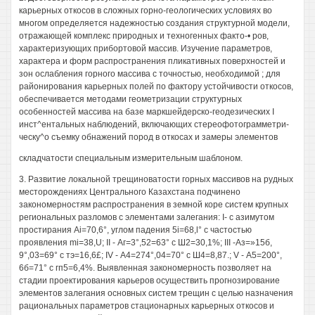
карьерных откосов в сложных горно-геологических условиях во
многом определяется надежностью создания структурной модели,
отражающей комплекс природных и техногенных факто-• ров,
характеризующих прибортовой массив. Изучение параметров,
характера и форм распространения пликативных поверхностей и
зон ослабления горного массива с точностью, необходимой ; для
районирования карьерных полей по фактору устойчивости откосов,
обеспечивается методами геометризации структурных
особенностей массива на базе маркшейдерско-геодезических I
инст^ентальных наблюдений, включающих стереофотограмметри-
ческу^о съемку обнажений пород в откосах и замеры элементов
складчатости специальным измерительным шаблоном.
3. Развитие локальной трещиноватости горных массивов на рудных
месторождениях Центрального Казахстана подчинено
закономерностям распространения в земной коре систем крупных
региональных разломов с элементами залегания: I- с азимутом
простирания Ai=70,6°, углом падения 5i=68,l° с частостью
проявления mi=38,U; II - Аг=3°,52=63° с Ш2=30,1%; III -Аз=»15б,
9°,03=69° с тэ=16,6£; IV - А4=274°,04=70° с Ш4=8,87.; V - А5=200°,
6б=71° с гп5=6,4%. Выявленная закономерность позволяет на
стадии проектирования карьеров осуществить прогнозирование
элементов залегания основных систем трещин с целью назначения
рациональных параметров стационарных карьерных откосов и