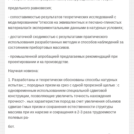
предельного равновесия;
- сопоставимостью результатов теоретических исследований с
моделированием "откосов на эквивалентных и песчано-глинистых
материалах'и экспериментальными данными в натурных условиях;
- достаточной сходимостью с результатами практического
использования разработанных методик и способов наблюдений за
состоянием прибортовых массивов.
- промышленной апробацией предлагаемых рекомендаций при
проектировании и ка производстве.
Научная новизна:
1. Разработаны и теоретически обоснованы способы натурных
испытан;:;; породных призм ка срез с одной прорезной щелью : с
одновременным использованием специальной сдвиговой
конструкции, позволяющие увеличить точность нахождения
прочност-. ных характеристик пород ва счет увеличения объемов
сдвигае-I мых призм и сохранения естественности структуры
массива при их нарезке и сокращения в 2-3 раза трудоемкости
полевых ра-
бот.