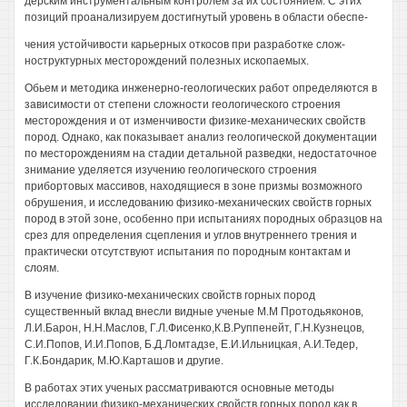
дерским инструментальным контролем за их состоянием. С этих
позиций проанализируем достигнутый уровень в области обеспе-
чения устойчивости карьерных откосов при разработке слож-
ноструктурных месторождений полезных ископаемых.
Обьем и методика инженерно-геологических работ определяются в
зависимости от степени сложности геологического строения
месторождения и от изменчивости физике-механических свойств
пород. Однако, как показывает анализ геологической документации
по месторождениям на стадии детальной разведки, недостаточное
знимание уделяется изучению геологического строения
прибортовых массивов, находящиеся в зоне призмы возможного
обрушения, и исследованию физико-механических свойств горных
пород в этой зоне, особенно при испытаниях породных образцов на
срез для определения сцепления и углов внутреннего трения и
практически отсутствуют испытания по породным контактам и
слоям.
В изучение физико-механических свойств горных пород
существенный вклад внесли видные ученые М.М Протодьяконов,
Л.И.Барон, Н.Н.Маслов, Г.Л.Фисенко,К.В.Руппенейт, Г.Н.Кузнецов,
С.И.Попов, И.И.Попов, Б.Д.Ломтадзе, Е.И.Ильницкая, А.И.Тедер,
Г.К.Бондарик, М.Ю.Карташов и другие.
В работах этих ученых рассматриваются основные методы
исследовании физико-механических свойств горных пород как в