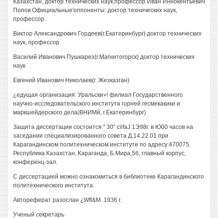
Казахстан, доктор технических наук,профессор Иван Иннокентьевич
Попов Официальные'оппоненты: доктор технических наук,
профессор.
Виктор Александрович Гордеев(г.Екатеринбург) доктор технических
наук, профессор
Василий Иванович Пушкарез(г.Магнитогорск) доктор технических
наук
Евгений Иванович Николаев(г. Жезказган)
¿едущая организация: Уральски»! филиал Государственного
научно-исследовательского института горней гесмекакики и
маркшейдерского дела(ВНИМй, г.Екатеринбург)
Защита диссертации состоится " 30" ciifaJ 1Э98г. в Ю00 часов на
заседании специализированного совета Д.14.22.01 при
Карагандинском политехническом институте по адресу:470075,
Республика Казахстан, Караганда, Б.Мира,56, главный корпус,
конференц-зал.
С диссертацией можно ознакомиться в библиотеке Карагандинского
политехнического института.
Автореферат разослан ¿Wfl&M. 1936 г.
Ученый секретарь