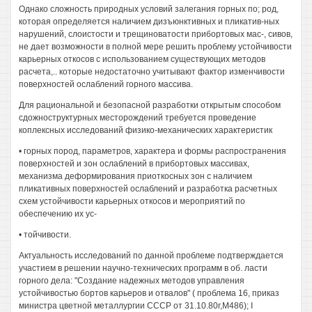
Однако сложность природных условий залегания горных по; род,
которая определяется наличием дизъюнктивных и пликатив-ных
нарушений, слоистости и трещиноватости прибортовых мас-, сивов,
не дает возможности в полной мере решить проблему устойчивости
карьерных откосов с использованием существующих методов
расчета,.. которые недостаточно учитывают фактор изменчивости
поверхностей ослаблений горного массива.
Для рациональной и безопасной разработки открытым способом
сдожноструктурных месторождений требуется проведение
коплексных исследований физико-механических характеристик
• горных пород, параметров, характера и формы распространения
поверхностей и зон ослаблений в прибортовых массивах,
механизма деформирования приоткосных зон с наличием
пликативных поверхностей ослаблений и разработка расчетных
схем устойчивости карьерных откосов и мероприятий по
обеспечению их ус-
• тойчивости.
Актуальность исследований по данной проблеме подтверждается
участием в решении научно-технических программ в об. ласти
горного дела: "Создание надежных методов управления
устойчивостью бортов карьеров и отвалов" ( проблема 16, приказ
министра цветной металлургии СССР от 31.10.80г,М486); I