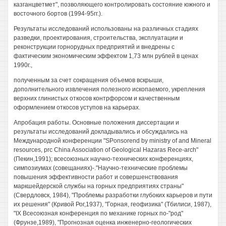
казганцветмет", позволяющего контролировать состояние южного и
восточного бортов (1994-95гг.).
Результаты исследований использованы на различных стадиях
разведки, проектирования, строительства, эксплуатации и
реконструкции горнорудных предприятий и внедрены с
фактическим экономическим эффектом 1,73 млн рублей в ценах
1990г.,
полученным за счет сокращения объемов вскрыши,
дополнительного извлечения полезного ископаемого, укрепления
верхних глинистых откосов контрфорсом и качественным
оформлением откосов уступов на карьерах.
Апробация работы. Основные положения диссертации и
результаты исследований докладывались и обсуждались на
Международной конференции "SPonsorend by ministry of and Mineral
resources, prc China Association of Geological Hazaras Rece-arch"
(Пекин,1991); всесоюзных научно-технических конференциях,
симпозиумах (совещаниях)-."Научно-технические проблемы
повышения эффективности работ и совершенствования
маркшейдерской службы на горных предприятиях страны"
(Свердловск, 1984), "Проблемы разработки глубоких карьеров и пути
их решения" (Кривой Рог,1937), "Горная, геофизика" (Тбилиси, 1987),
"IX Всесоюзная конференция по механике горных по-"род"
(Фрунзе,1989), "Прогнозная оценка инженерно-геологических