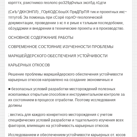
кзрпттх, рзистникоз геолопс-ро329д0члых зксп5д л1дти
(Си'Ь^ДКНЭНПЛ) , ГОрКОДСбошIX ПрвДПрПЯ тик и проектных икс~
тптутоБ Эа помоешь при сСорё горлО~геологической
документации, проведении з кс п е риые к тзлькым последобокии,
о£оуддэкии и внедрении в технические проекты и в производство.
ОСНОВНОЕ СОДЕРЖАНИЕ РАБОТЫ
СОВРЕМЕННОЕ СОСТОЯНИЕ ИЗУЧЕННОСТИ ПРОБЛЕМЫ
МАРКШЕЙДЕРСКОГО ОБЕСПЕЧЕНИЯ УСТОЙЧИВОСТИ
КАРЬЕРНЫХ ОТКОСОВ
Решение проблемы маркшейдерского обеспечения устойчивости
карьерных откосов направлено на создание экономичных и
■ безопасных условий разработки месторождений полезных
ископаемых открытым способом и инструментальном контроле за
их состоянием в процессе отработки. Поэтому исследования
должны
; вестись для каждого конкретного месторождения с учетом
специфических условий разработки и тщательного изучения всех
факторов, влияющих на устойчивость карьерных откосов.
Исследованием и обеспечением устойчивости карьерных от. косов