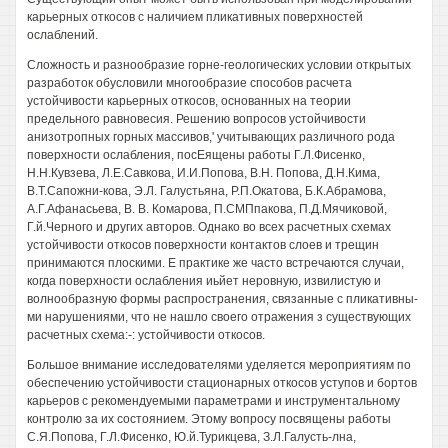
карьерных откосов с наличием пликативных поверхностей
ослаблений.
Сложность и разнообразие горне-геологических условии открытых
разработок обусловили многообразие способов расчета
устойчивости карьерных откосов, основанных на теории
предельного равновесия. Решению вопросов устойчивости
анизотропных горных массивов,' учитывающих различного рода
поверхности ослабления, посЕящены работы Г.Л.Фисенко,
Н.Н.Кувзева, Л.Е.Савкова, И.И.Попова, В.Н. Попова, Д.Н.Кима,
В.Т.Сапожни-кова, Э.Л. Галустьяна, Р.П.Окатова, Б.К.Абрамова,
А.Г.Афанасьева, В. В. Комарова, П.СМПпакова, П.Д.Мячиковой,
Г.й.Черного и других авторов. Однако во всех расчетных схемах
устойчивости откосов поверхности контактов слоев и трещин
принимаются плоскими. Е практике же часто встречаются случаи,
когда поверхности ослабления иьйет неровную, извилистую и
волнообразную формы распространения, связанные с пликативны-
ми нарушениями, что не нашло своего отражения з существующих
расчетных схема:-: устойчивости откосов.
Большое внимание исследователями уделяется мероприятиям по
обеспечению устойчивости стационарных откосов уступов и бортов
карьеров с рекомендуемыми параметрами и инструментальному
контролю за их состоянием. Этому вопросу посвящены работы
С.Я.Попова, Г.Л.Фисенко, Ю.й.Турикцева, З.Л.Галусть-лна,