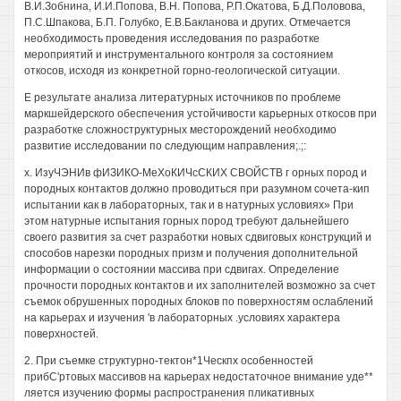
В.И.Зобнина, И.И.Попова, В.Н. Попова, Р.П.Окатова, Б.Д.Половова,
П.С.Шпакова, Б.П. Голубко, Е.В.Бакланова и других. Отмечается
необходимость проведения исследования по разработке
мероприятий и инструментального контроля за состоянием
откосов, исходя из конкретной горно-геологической ситуации.
Е результате анализа литературных источников по проблеме
маркшейдерского обеспечения устойчивости карьерных откосов при
разработке сложноструктурных месторождений необходимо
развитие исследовании по следующим направления;.;:
х. ИзуЧЭНИв фИЗИКО-МеХоКИЧсСКИХ СВОЙСТВ г орных пород и
породных контактов должно проводиться при разумном сочета-кип
испытании как в лабораторных, так и в натурных условиях» При
этом натурные испытания горных пород требуют дальнейшего
своего развития за счет разработки новых сдвиговых конструкций и
способов нарезки породных призм и получения дополнительной
информации о состоянии массива при сдвигах. Определение
прочности породных контактов и их заполнителей возможно за счет
съемок обрушенных породных блоков по поверхностям ослаблений
на карьерах и изучения 'в лабораторных .условиях характера
поверхностей.
2. При съемке структурно-тектон*1Ческпх особенностей
прибС'ртовых массивов на карьерах недостаточное внимание уде**
ляется изучению формы распространения пликативных