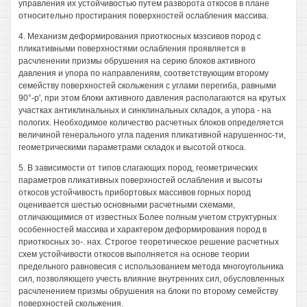
управления их устойчивостью путем разворота откосов в плане
относительно простирания поверхностей ослабления массива.
4. Механизм деформирования приоткосных мэзсивов пород с
пликативными поверхностями ослабления проявляется в
расчленении призмы обрушения на серию блоков активного
давления и упора по направлениям, соответствующим второму
семейству поверхностей скольжения с углами перегиба, равными
90°-р', при этом блоки активного давления располагаются на крутых
участках антиклинальных и синклинальных складок, а упора - на
пологих. Необходимое количество расчетных блоков определяется
величиной генерального угла падения пликативной нарушеннос-ти,
геометрическими параметрами складок и высотой откоса.
5. В зависимости от типов слагающих пород, геометрических
параметров пликативных поверхностей ослабления и высоты
откосов устойчивость прибортовых массивов горных пород
оценивается шестью основными расчетными схемами,
отличающимися от известных Более полным учетом структурных
особенностей массива и характером деформирования пород в
приоткосных зо-. нах. Строгое теоретическое решение расчетных
схем устойчивости откосов выполняется на основе теории
предельного равновесия с использованием метода многоугольника
сил, позволяющего учесть влияние внутренних сил, обусловленных
расчленением призмы обрушения на блоки по второму семейству
поверхностей скольжения.