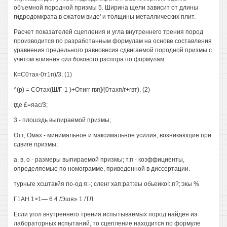
объемной породной призмы 5. Ширина щели зависит от длины
гидродомкрата в сжатом виде' и толщины металлических плит.
Расчет показателей сцепления и угла внутреннего трения пород
производится по разработанным формулам на основе составления
уравнения предельного равновесия сдвигаемой породной призмы с
учетом влияния сил бокового рзспора по формулам:
К=С0тах-0т1п)/3, (1)
^(р) = СОтах(Ш/Г-1 )+Отигг гвп]/(0тахп/г+гвт), (2)
где £=яас/3;
3 - плошздь выпираемой призмы;
Отт, Омах - минимальное и максимальное усилия, возникающие при
сдвиге призмы;
а, в, о - размеры выпираемой призмы; т,п - коэффициенты,
определяемые по номограмме, приведенной в диссертации.
турньге хсштакйя по-од я:-; сленг хап:рат:еы обьеико!: п?;:зкы %
Г1АН 1>1— 6 4 /Эшя» 1 /ТЛ
Если угол внутреннего трения испытываемых пород найден иэ
лабораторных испытаний, то сцепление находится по формуле