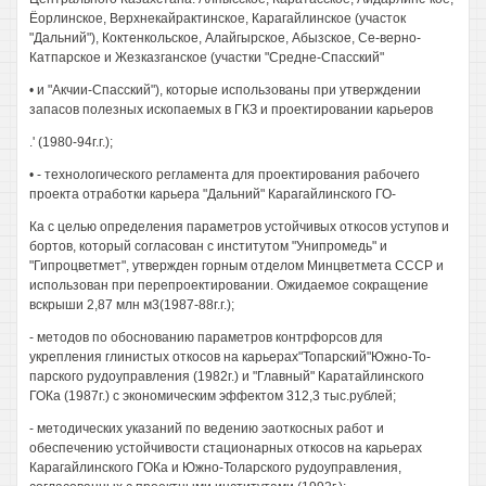
Ёорлинское, Верхнекайрактинское, Карагайлинское (участок
"Дальний"), Коктенкольское, Алайгырское, Абызское, Се-верно-
Катпарское и Жезказганское (участки "Средне-Спасский"
• и "Акчии-Спасский"), которые использованы при утверждении
запасов полезных ископаемых в ГКЗ и проектировании карьеров
.' (1980-94г.г.);
• - технологического регламента для проектирования рабочего
проекта отработки карьера "Дальний" Карагайлинского ГО-
Ка с целью определения параметров устойчивых откосов уступов и
бортов, который согласован с институтом "Унипромедь" и
"Гипроцветмет", утвержден горным отделом Минцветмета СССР и
использован при перепроектировании. Ожидаемое сокращение
вскрыши 2,87 млн м3(1987-88г.г.);
- методов по обоснованию параметров контрфорсов для
укрепления глинистых откосов на карьерах"Топарский"Южно-То-
парского рудоуправления (1982г.) и "Главный" Каратайлинского
ГОКа (1987г.) с экономическим эффектом 312,3 тыс.рублей;
- методических указаний по ведению эаоткосных работ и
обеспечению устойчивости стационарных откосов на карьерах
Карагайлинского ГОКа и Южно-Толарского рудоуправления,