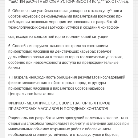
^'аиСТКИ раСЧеТНЫХ СХеМ УСТОЙЧИВОСТИ Ко^д^^тиХ ОТК^л-сд.
5. Обеспечение устойчивости стационарных откосов усту^ пов и
бортов карьеров с рекомендуемыми параметрами возможно при
соблюдении основных мероприятии, связаннах с разработай
технологических схем заотксски уступов и создания контрфор-
сов, исходя из конкретной горно-геологической ситуации.
6. Способы инструментального контроля за состоянием
прибортовых массивов на действующих карьерах требуют
дальнейшего развития в сложных горно-геологических условиях,
особенно при невозможности доступа на предохранительные
бермы.
7. Назрела необходимость обобщения результатов исследований
физике-механических свойств горных пород, структуры
прибортовых массивов и параметров бортов карьеров
Центрального Казахстана.
ФЙЗИКО - МЕХАНИЧЕСКИЕ СВОЙСТВА ГОРНЫХ ПОРОД
ПРИБОРТОВЫХ МАССИВОВ И ПОРОДНЫХ КОНТАКТОВ
Рациональная разработка месторождений полезных иокопае-. мых
открытым способом предполагает полноту извлечения запасов при
минимальных объемах вскрышных работ с обеспечением
необходимой степени устойчивости откосов уступов и бортов ,