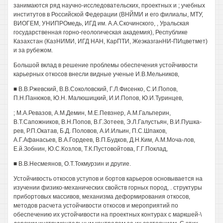
занимаются ряд научно-исследовательских, проектных и ; учебных
институтов в Российской Федерации (ВНЙМИ и его филиалы, МТУ,
ВИОГЕМ, УНИПРОмедь, ИГД им. А.А.Скочинского, , Уральская
государственная горно-геологическая академия), Республике
Казахстан (КазНИМИ, ИГД HAH, КарПТИ, ЖеэказганНИ-ПИцветмет)
и за рубежом.
Большой вклад в решение проблемы обеспечения устойчивости
карьерных откосов внесли видные ученые И.В.Мельников,
■ В.В.Ржевский, В.В.Соколовский, Г.Л.Фисенко, С.И.Попов,
П.Н.Панюков, Ю.Н. Малюшицкий, И.И.Попов, Ю.И.Туринцев,
; М.А.Ревазов, А.М.Демин, М.Е.Певзнер, А.М.Гальперин,
В.Т.Сапожников, В.Н.Попов, В.Г.Зотеев, Э.Л.Галустьян, В.И.Пушка-
рев, Р.П.Окатав, Б.Д. Половов, А.И.Ильин, П.С.Шпаков,
А.Г.Афанасьев, В.А.Гордеев, В.П.Будков, Д.Н.Ким, А.М.Моча-лов,
Е.й.Зобнин, Ю.С.Козлов, Т.К.Пустовойтова, Г.Г.Поклад,
■ В.В.Несмеянов, О.Т.Токмурзин и другие.
Устойчивость откосов уступов и бортов карьеров основывается на
изучении физико-механических свойств горных пород, . структуры
прибортовых массивов, механизма деформирования откосов,
методов расчета устойчивости откосов и мероприятий по
обеспечению их устойчивости на проектных контурах с маркшей-\