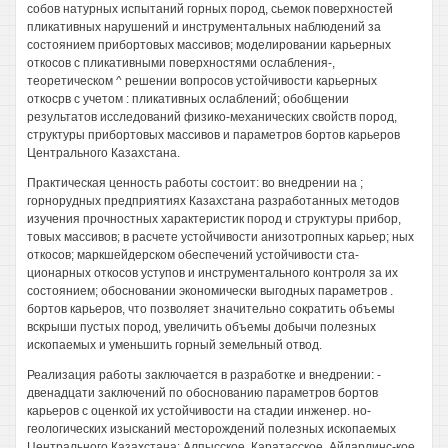
собов натурных испытаний горных пород, сьемок поверхностей
пликативных нарушений и инструментальных наблюдений за
состоянием прибортовых массивов; моделировании карьерных
откосов с пликативными поверхностями ослабления-,
теоретическом ^ решении вопросов устойчивости карьерных
откосрв с учетом : пликативных ослаблений; обобщении
результатов исследований физико-механических свойств пород,
структуры прибортовых массивов и параметров бортов карьеров
Центрального Казахстана.
Практическая ценность работы состоит: во внедрении на ;
горнорудных предприятиях Казахстана разработанных методов
изучения прочностных характеристик пород и структуры прибор,
товых массивов; в расчете устойчивости анизотропных карьер; ных
откосов; маркшейдерском обеспечений устойчивости ста-
ционарных откосов уступов и инструментального контроля за их
состоянием; обосновании экономически выгодных параметров .
бортов карьеров, что позволяет значительно сократить объемы
вскрыши пустых пород, увеличить объемы добычи полезных
ископаемых и уменьшить горный земельный отвод.
Реализация работы заключается в разработке и внедрении: -
двенадцати заключений по обоснованию параметров бортов
карьеров с оценкой их устойчивости на стадии инженер. но-
геологических изысканий месторождений полезных ископаемых
Центрального Казахстана: Алпысское, Каратасское, Айдарлинс-кое,