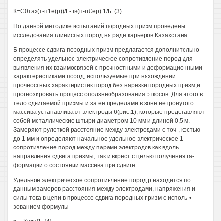
К=С0тах(т-п1е(р))/Г- гв(п-гг£ер) 1/Б. (3)
По данной методике испытаний породных призм проведены
исследования глинистых пород на ряде карьеров Казахстана.
Б процессе сдвига породных призм предлагается дополнительно
определять удельное электрическое сопротивление пород для
выявления их взаимосвязей с прочностными и деформационными
характеристиками пород, используемые при нахождении
прочностных характеристик пород без нарезки породных призм,и
прогнозировать процесс оползнеобразования откосов. Для этого в
тело сдвигаемой призмы и за ее пределами в зоне нетронутого
массива устанавливают электроды 6(рис.1), которые представляют
собой металлические штыри диаметром 10 мм и длиной 0,5 м.
Замеряют рулеткой расстояние между электродами с точ-, костью
до 1 мм и определяют начальное удельное электрическое 1
сопротивление пород между парами электродов как вдоль
направления сдвига призмы, так и вкрест с целью получения га-
формации о состоянии массива при сдвиге.
Удельное электрическое сопротивление пород р находится по
данным замеров расстояния между электродами, напряжения и
силы тока в цепи в процессе сдвига породных призм с исполь-•
зованием формулы