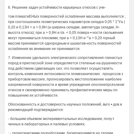
6. Решение задач устойчивости карьерных откосов с уче-
том пликатиЕНЫх поверхностей ослабления массива выполняется ;
при соотношениях геометрических параметров складок 0,05 * 1"Уа (
0,20 и 0,13Н < а < 0,9Н (а-ширина складки, амплитуда складки, Н-
высота откоса); при а > 0,9Н и i/a. < 0,05 поверх-• ности скольжения
могут приниматься плоскими; при а < 0,13Н и ^'а > 0,20 горный
массив принимается однородным и шшкатив-ность поверхностей
ослабления во внимание не принимается.
7. Изменение удельного электрического сопротивления глинистых
пород в приоткссной зоне определяется степенью на-рушенкости
под действием сдвигающих сил, что позволяет осуществлять
контроль изменения интенсивности геомеханических . процессов з
прибортсвом массиге, прогнозировать местоположение наиболее
напряженной поверхности и время упреждения оползнепрсязленкг
откосов я своевременно принимать профилактические меры по
повышению их устойчивости.
Обоснованность и достоверность научных положений, вьто • дов и
рекомендаций подтверждаются:
- большим обьемом экспериментальных исследовании, полу-I
ченных в лабораторных и палевых условиях;
: - теоретическими разработками, базирующимися на теории