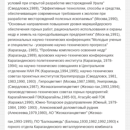
условий при открытой разработке месторождений Урала"
(Свердловск,1989), "Эффективные технологии, способы и средства,
обеспечивающие современные требования к экологии при
разработке месторождений полезных ископаемых" (Москва,1990),
"Основные направления повышения уровня маркшейдерского
обеспечения горных работ, рационального использования и охраны
недр и земель на горнодобывающих предприятиях" (Моск-ва,1991),
региональных научно-технических конференциях:"Молодые ученые
и специалисты - ускорению научно-технического прогресса"
(Караганда,-1985), "Проблемы комплесного освоения недр"
(Караганда,1989), вузовских научно-технических конференциях
Карагандинского политехническго института (Караганда, 1978-
1994); на научно-технических совещаниях в Центральном
отделении HAH PK (Караганда,1994,1995); научно-технических
советах проектных институтов:Уралгипроруда (Свердловск, 1981,
1983,1990, 1993) , Гипроцветмет (Москва,1987,1988), Унипромедь
(Свердловск,1987), Жезкаэганнипицветмет (Жезказ-ган,1993,1994);
производственно-технических советах горных предприятий:
Карагайлинский Г0К(Карагайлы,1985-93), Атасуйс-кий ГОК
(Каражал,1990), Южно-Топарское рудоуправление (Южный, 1979-
1984, 1990- 1993) , Алексеевский доломитовый рудник
(Алексеевка,1979,1980), АО "Жезказганцветмег" (Жезказ-
ган,1993-1995), ПО "Балхашмедь" (Балхаш,1930,1982,1992,1993) к
горного отдела Карагандинского металлургического комбината