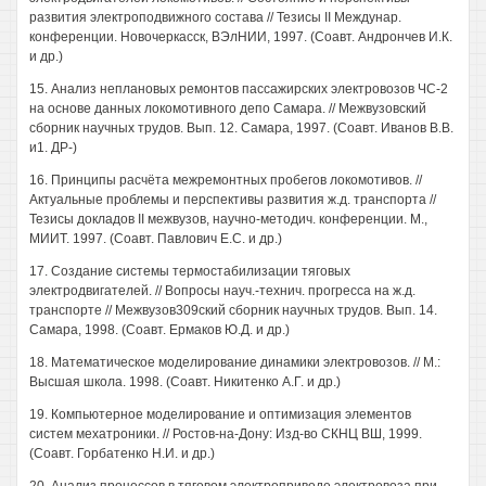
развития электроподвижного состава // Тезисы II Междунар.
конференции. Новочеркасск, ВЭлНИИ, 1997. (Соавт. Андрончев И.К.
и др.)
15. Анализ неплановых ремонтов пассажирских электровозов ЧС-2
на основе данных локомотивного депо Самара. // Межвузовский
сборник научных трудов. Вып. 12. Самара, 1997. (Соавт. Иванов В.В.
и1. ДР-)
16. Принципы расчёта межремонтных пробегов локомотивов. //
Актуальные проблемы и перспективы развития ж.д. транспорта //
Тезисы докладов II межвузов, научно-методич. конференции. М.,
МИИТ. 1997. (Соавт. Павлович Е.С. и др.)
17. Создание системы термостабилизации тяговых
электродвигателей. // Вопросы науч.-технич. прогресса на ж.д.
транспорте // Межвузов309ский сборник научных трудов. Вып. 14.
Самара, 1998. (Соавт. Ермаков Ю.Д. и др.)
18. Математическое моделирование динамики электровозов. // М.:
Высшая школа. 1998. (Соавт. Никитенко А.Г. и др.)
19. Компьютерное моделирование и оптимизация элементов
систем мехатроники. // Ростов-на-Дону: Изд-во СКНЦ ВШ, 1999.
(Соавт. Горбатенко Н.И. и др.)