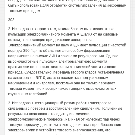
оборудования локомотива с АТД. Разработанная модель может
быть использована для отработки систем управления асинхронным
тяговым приводом.
303
2. Исследован вопрос о том, каким образом высокочастотные
пульсации электромагнитного момента АТД влияют на силовые
потоки, возникающие при движении электровоза.
Электромагнитный момент на валу АТД имеет пульсации с частотой
порядка 390 Гц, что объясняется способом формирования
напряжения на выходе АИН и законами регулирования. Однако
высокочастотные пульсации электромагнитного момента
практически полностью гасятся в механической части тягового
привода. Следовательно, передача второго класса, установленная
на электровозе ЭП10, должна находиться под усиленным
наблюдением и контролем, поскольку она не только передает
тяговый момент, но и воспринимает энергию высокочастотных
крутильных колебаний.
3. Исследован нестационарный режим работы электровоза,
связанный с потерей и восстановлением сцепления. Полученные
результаты позволяют отследить динамические
электромеханические процессы, начиная от колесных пар через
тяговую передачу, двигатели вплоть до системы преобразования
электроэнергии и устройств тягового энергоснабжения, что