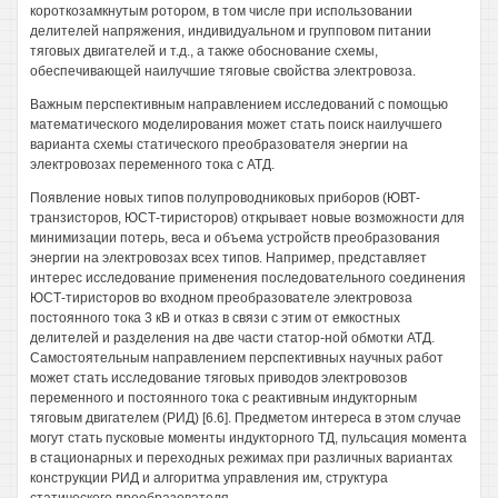
короткозамкнутым ротором, в том числе при использовании
делителей напряжения, индивидуальном и групповом питании
тяговых двигателей и т.д., а также обоснование схемы,
обеспечивающей наилучшие тяговые свойства электровоза.
Важным перспективным направлением исследований с помощью
математического моделирования может стать поиск наилучшего
варианта схемы статического преобразователя энергии на
электровозах переменного тока с АТД.
Появление новых типов полупроводниковых приборов (ЮВТ-
транзисторов, ЮСТ-тиристоров) открывает новые возможности для
минимизации потерь, веса и объема устройств преобразования
энергии на электровозах всех типов. Например, представляет
интерес исследование применения последовательного соединения
ЮСТ-тиристоров во входном преобразователе электровоза
постоянного тока 3 кВ и отказ в связи с этим от емкостных
делителей и разделения на две части статор-ной обмотки АТД.
Самостоятельным направлением перспективных научных работ
может стать исследование тяговых приводов электровозов
переменного и постоянного тока с реактивным индукторным
тяговым двигателем (РИД) [6.6]. Предметом интереса в этом случае
могут стать пусковые моменты индукторного ТД, пульсация момента
в стационарных и переходных режимах при различных вариантах
конструкции РИД и алгоритма управления им, структура