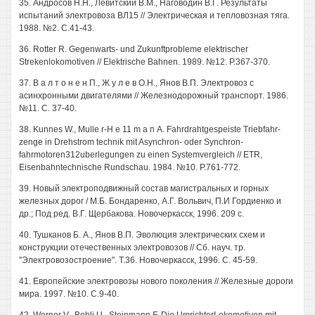
35. Андросов H.H., Левитский В.М., Наговодин В.Г. Результаты
испытаний электровоза ВЛ15 // Электрическая и тепловозная тяга.
1988. №2. С.41-43.
36. Rotter R. Gegenwarts- und Zukunftprobleme elektrischer
Strekenlokomotiven // Elektrische Bahnen. 1989. №12. P.367-370.
37. В а л т о н е н П., Ж у л е в О.Н., Янов В.П. Электровоз с
асинхронными двигателями // Железнодорожный транспорт. 1986.
№11. С. 37-40.
38. Kunnes W., Mulle r-H е 11 m а п А. Fahrdrahtgespeiste Triebfahr-
zenge in Drehstrom technik mit Asynchron- oder Synchron-
fahrmotoren312uberlegungen zu einen Systemvergleich // ETR,
Eisenbahntechnische Rundschau. 1984. №10. P.761-772.
39. Новый электроподвижный состав магистральных и горных
железных дорог / М.Б. Бондаренко, А.Г. Вольвич, П.И Гордиенко и
др.; Под ред. В.Г. Щербакова. Новочеркасск, 1996. 209 с.
40. Тушканов Б. А., Янов В.П. Эволюция электрических схем и
конструкции отечественных электровозов // Сб. науч. тр.
"Электровозостроение". Т.36. Новочеркасск, 1996. С. 45-59.
41. Европейские электровозы нового поколения // Железные дороги
мира. 1997. №10. С.9-40.