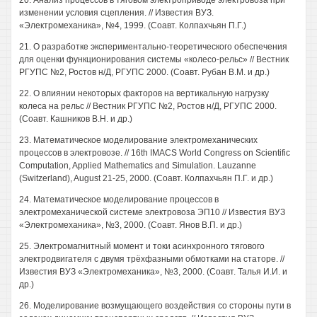
20. Анализ процессов в тяговом электроприводе электровоза при
изменении условия сцепления. // Известия ВУЗ.
«Электромеханика», №4, 1999. (Соавт. Колпахчьян П.Г.)
21. О разработке экспериментально-теоретического обеспечения
для оценки функционирования системы «колесо-рельс» // Вестник
РГУПС №2, Ростов н/Д, РГУПС 2000. (Соавт. Рубан В.М. и др.)
22. О влиянии некоторых факторов на вертикальную нагрузку
колеса на рельс // Вестник РГУПС №2, Ростов н/Д, РГУПС 2000.
(Соавт. Кашников В.Н. и др.)
23. Математическое моделирование электромеханических
процессов в электровозе. // 16th IMACS World Congress on Scientific
Computation, Applied Mathematics and Simulation. Lauzanne
(Switzerland), August 21-25, 2000. (Соавт. Колпахчьян П.Г. и др.)
24. Математическое моделирование процессов в
электромеханической системе электровоза ЭП10 // Известия ВУЗ
«Электромеханика», №3, 2000. (Соавт. Янов В.П. и др.)
25. Электромагнитный момент и токи асинхронного тягового
электродвигателя с двумя трёхфазными обмотками на статоре. //
Известия ВУЗ «Электромеханика», №3, 2000. (Соавт. Талья И.И. и
др.)
26. Моделирование возмущающего воздействия со стороны пути в