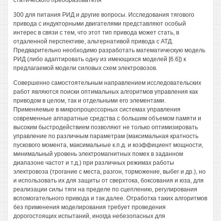
статического преобразователя
300 для питания РИД и другие вопросы. Исследования тягового
привода с индукторными двигателями представляют особый
интерес в связи с тем, что этот тип привода может стать, в
отдаленной перспективе, альтернативой привода с АТД.
Предварительно необходимо разработать математическую модель
РИД (либо адаптировать одну из имеющихся моделей [6.6]) к
предлагаемой модели силовых схем электровозов.
Совершенно самостоятельным направлением исследовательских
работ являются поиски оптимальных алгоритмов управления как
приводом в целом, так и отдельными его элементами.
Применяемые в микропроцессорных системах управления
современные аппаратные средства с большим объемом памяти и
высоким быстродействием позволяют не только оптимизировать
управление по различным параметрам (максимальная кратность
пускового момента, максимальные к.п.д. и коэффициент мощности,
минимальный уровень электромагнитных помех в заданном
диапазоне частот и т.д.) при различных режимах работы
электровоза (трогание с места, разгон, торможение, выбег и др.), но
и использовать их для защиты от сверхтока, боксования и юза, для
реализации силы тяги на пределе по сцеплению, регулирования
вспомогательного привода и так далее. Отработка таких алгоритмов
без применения моделирования требует проведения
дорогостоящих испытаний, иногда небезопасных для