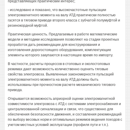
представляющих практический интерес;
- исследовано и показано, что высокочастотные пульсации
электромагнитного момента на валу АТД практически полностью
гасятся в тяговом приводе второго класса с зубчатой полумуфтой и
резинокордной муфтой.
Практическая ценность. Предлагаемые в работе математические
модели и методики исследования позволяют на стадии проектных
проработок дать рекомендации для конструирования и
изготовления дорогостоящего оборудования, комплектующие
элементы которого закупаются в настоящее время по импорту.
В частности, расчеты процессов в стоповых и околостоповых
режимах дают возможность количественно оценить тяговые
свойства электровоза. Выявленные закономерности пульсаций
электромагнитного момента на валу АТД должны быть
использованы при прочностном расчете механического тягового
привода.
Открывается возможность априорной оценки электромагнитной
совместимости электровоза с АТД с системами электроснабжения и
централизованной сигнализации и связи, что существенно для
обеспечения безопасности движения, и составления рекомендаций
по выбору весовых норм и оптимальных режимов ведения поездов с
учетом местных условий эксплуатации (профиля пути и т.п.).