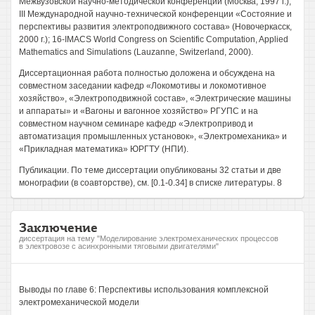
Межвузовской научно-методической конференции (Москва, 1997 г.);
III Международной научно-технической конференции «Состояние и
перспективы развития электроподвижного состава» (Новочеркасск,
2000 г.); 16-IMACS World Congress on Scientific Computation, Applied
Mathematics and Simulations (Lauzanne, Switzerland, 2000).
Диссертационная работа полностью доложена и обсуждена на
совместном заседании кафедр «Локомотивы и локомотивное
хозяйство», «Электроподвижной состав», «Электрические машины
и аппараты» и «Вагоны и вагонное хозяйство» РГУПС и на
совместном научном семинаре кафедр «Электропривод и
автоматизация промышленных установок», «Электромеханика» и
«Прикладная математика» ЮРГТУ (НПИ).
Публикации. По теме диссертации опубликованы 32 статьи и две
монографии (в соавторстве), см. [0.1-0.34] в списке литературы. 8
Заключение
диссертация на тему "Моделирование электромеханических процессов
в электровозе с асинхронными тяговыми двигателями"
Выводы по главе 6: Перспективы использования комплексной
электромеханической модели