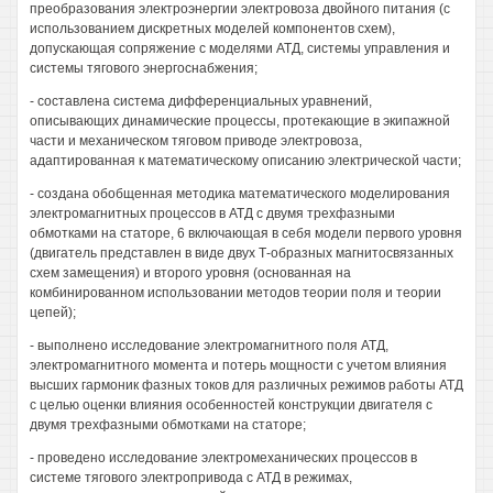
преобразования электроэнергии электровоза двойного питания (с
использованием дискретных моделей компонентов схем),
допускающая сопряжение с моделями АТД, системы управления и
системы тягового энергоснабжения;
- составлена система дифференциальных уравнений,
описывающих динамические процессы, протекающие в экипажной
части и механическом тяговом приводе электровоза,
адаптированная к математическому описанию электрической части;
- создана обобщенная методика математического моделирования
электромагнитных процессов в АТД с двумя трехфазными
обмотками на статоре, 6 включающая в себя модели первого уровня
(двигатель представлен в виде двух Т-образных магнитосвязанных
схем замещения) и второго уровня (основанная на
комбинированном использовании методов теории поля и теории
цепей);
- выполнено исследование электромагнитного поля АТД,
электромагнитного момента и потерь мощности с учетом влияния
высших гармоник фазных токов для различных режимов работы АТД
с целью оценки влияния особенностей конструкции двигателя с
двумя трехфазными обмотками на статоре;
- проведено исследование электромеханических процессов в
системе тягового электропривода с АТД в режимах,