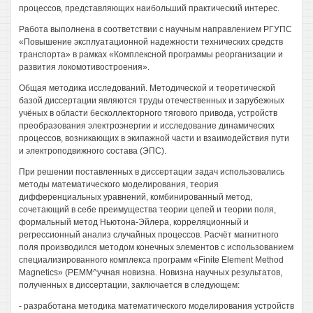
процессов, представляющих наибольший практический интерес.
Работа выполнена в соответствии с научным направлением РГУПС
«Повышение эксплуатационной надежности технических средств
транспорта» в рамках «Комплексной программы реорганизации и
развития локомотивостроения».
Общая методика исследований. Методической и теоретической
базой диссертации являются труды отечественных и зарубежных
учёных в области бесколлекторного тягового привода, устройств
преобразования электроэнергии и исследование динамических
процессов, возникающих в экипажной части и взаимодействия пути
и электроподвижного состава (ЭПС).
При решении поставленных в диссертации задач использовались
методы математического моделирования, теория
дифференциальных уравнений, комбинированный метод,
сочетающий в себе преимущества теории цепей и теории поля,
формальный метод Ньютона-Эйлера, корреляционный и
регрессионный анализ случайных процессов. Расчёт магнитного
поля производился методом конечных элементов с использованием
специализированного комплекса программ «Finite Element Method
Magnetics» (РЕММ^учная новизна. Новизна научных результатов,
полученных в диссертации, заключается в следующем:
- разработана методика математического моделирования устройств