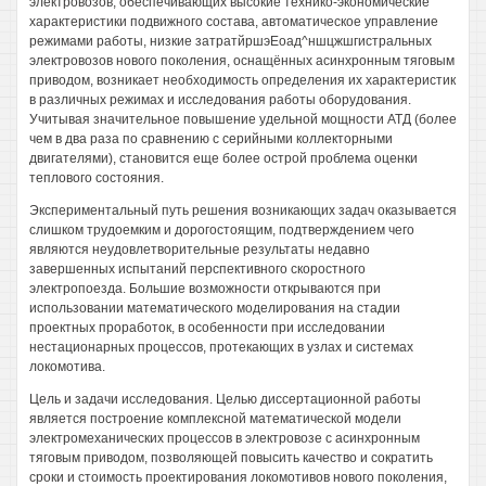
электровозов, обеспечивающих высокие технико-экономические
характеристики подвижного состава, автоматическое управление
режимами работы, низкие затратйршэЕоад^ншцжшгистральных
электровозов нового поколения, оснащённых асинхронным тяговым
приводом, возникает необходимость определения их характеристик
в различных режимах и исследования работы оборудования.
Учитывая значительное повышение удельной мощности АТД (более
чем в два раза по сравнению с серийными коллекторными
двигателями), становится еще более острой проблема оценки
теплового состояния.
Экспериментальный путь решения возникающих задач оказывается
слишком трудоемким и дорогостоящим, подтверждением чего
являются неудовлетворительные результаты недавно
завершенных испытаний перспективного скоростного
электропоезда. Большие возможности открываются при
использовании математического моделирования на стадии
проектных проработок, в особенности при исследовании
нестационарных процессов, протекающих в узлах и системах
локомотива.
Цель и задачи исследования. Целью диссертационной работы
является построение комплексной математической модели
электромеханических процессов в электровозе с асинхронным
тяговым приводом, позволяющей повысить качество и сократить
сроки и стоимость проектирования локомотивов нового поколения,