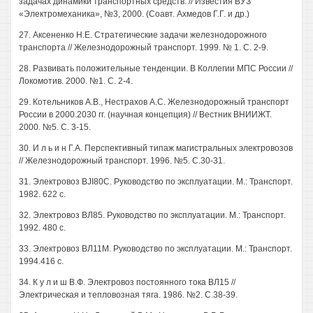
задачах динамики транспортных средств. // Известия ВУЗ
«Электромеханика», №3, 2000. (Соавт. Ахмедов Г.Г. и др.)
27. Аксененко Н.Е. Стратегические задачи железнодорожного
транспорта // Железнодорожный транспорт. 1999. № 1. С. 2-9.
28. Развивать положительные тенденции. В Коллегии МПС России //
Локомотив. 2000. №1. С. 2-4.
29. Котельников A.B., Нестрахов A.C. Железнодорожный транспорт
России в 2000.2030 гг. (научная концепция) // Вестник ВНИИЖТ.
2000. №5. С. 3-15.
30. И л ь и н Г.А. Перспективный типаж магистральных электровозов
// Железнодорожный транспорт. 1996. №5. С.30-31.
31. Электровоз BJI80C. Руководство по эксплуатации. М.: Транспорт.
1982. 622 с.
32. Электровоз ВЛ85. Руководство по эксплуатации. М.: Транспорт.
1992. 480 с.
33. Электровоз ВЛ11М. Руководство по эксплуатации. М.: Транспорт.
1994.416 с.
34. К у л и ш В.Ф. Электровоз постоянного тока ВЛ15 //
Электрическая и тепловозная тяга. 1986. №2. С.38-39.