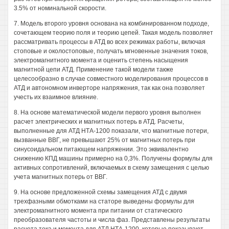
3.5% от номинальной скорости.
7. Модель второго уровня основана на комбинированном подходе,
сочетающем теорию поля и теорию цепей. Такая модель позволяет
рассматривать процессы в АТД во всех режимах работы, включая
стоповые и околостоповые, получать мгновенные значения токов,
электромагнитного момента и оценить степень насыщения
магнитной цепи АТД. Применение такой модели также
целесообразно в случае совместного моделирования процессов в
АТД и автономном инверторе напряжения, так как она позволяет
учесть их взаимное влияние.
8. На основе математической модели первого уровня выполнен
расчет электрических и магнитных потерь в АТД. Расчеты,
выполненные для АТД НТА-1200 показали, что магнитные потери,
вызванные ВВГ, не превышают 25% от магнитных потерь при
синусоидальном питающем напряжении. Это эквивалентно
снижению КПД машины примерно на 0,3%. Получены формулы для
активных сопротивлений, включаемых в схему замещения с целью
учета магнитных потерь от ВВГ.
9. На основе предложенной схемы замещения АТД с двумя
трехфазными обмотками на статоре выведены формулы для
электромагнитного момента при питании от статического
преобразователя частоты и числа фаз. Представлены результаты