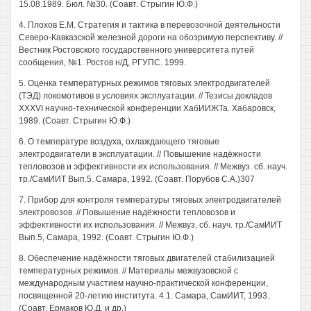
15.08.1989. Бюл. №30. (Соавт. Стрыгин Ю.Ф.)
4. Плохов Е.М. Стратегия и тактика в перевозочной деятельности
Северо-Кавказской железной дороги на обозримую перспективу. //
Вестник Ростовского государственного университета путей
сообщения, №1. Ростов н/Д, РГУПС. 1999.
5. Оценка температурных режимов тяговых электродвигателей
(ТЭД) локомотивов в условиях эксплуатации. // Тезисы докладов
XXXVI научно-технической конференции ХабИИЖТа. Хабаровск,
1989. (Соавт. Стрыгин Ю.Ф.)
6. О температуре воздуха, охлаждающего тяговые
электродвигатели в эксплуатации. // Повышение надёжности
тепловозов и эффективности их использования. // Межвуз. сб. науч.
тр./СамИИТ Вып.5. Самара, 1992. (Соавт. Порубов С.А.)307
7. Прибор для контроля температуры тяговых электродвигателей
электровозов. // Повышение надёжности тепловозов и
эффективности их использования. // Межвуз. сб. науч. тр./СамИИТ
Вып.5, Самара, 1992. (Соавт. Стрыгин Ю.Ф.)
8. Обеспечение надёжности тяговых двигателей стабилизацией
температурных режимов. // Материалы межвузовской с
международным участием научно-практической конференции,
посвященной 20-летию института. 4.1. Самара, СамИИТ, 1993.
(Соавт. Ермаков Ю.Д. и др.)