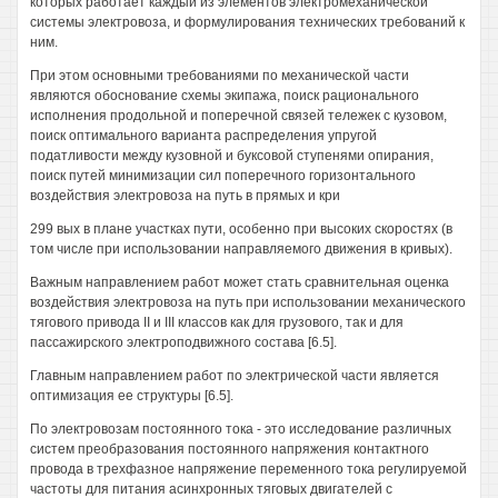
которых работает каждый из элементов электромеханической
системы электровоза, и формулирования технических требований к
ним.
При этом основными требованиями по механической части
являются обоснование схемы экипажа, поиск рационального
исполнения продольной и поперечной связей тележек с кузовом,
поиск оптимального варианта распределения упругой
податливости между кузовной и буксовой ступенями опирания,
поиск путей минимизации сил поперечного горизонтального
воздействия электровоза на путь в прямых и кри
299 вых в плане участках пути, особенно при высоких скоростях (в
том числе при использовании направляемого движения в кривых).
Важным направлением работ может стать сравнительная оценка
воздействия электровоза на путь при использовании механического
тягового привода II и III классов как для грузового, так и для
пассажирского электроподвижного состава [6.5].
Главным направлением работ по электрической части является
оптимизация ее структуры [6.5].
По электровозам постоянного тока - это исследование различных
систем преобразования постоянного напряжения контактного
провода в трехфазное напряжение переменного тока регулируемой
частоты для питания асинхронных тяговых двигателей с