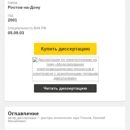
город
Ростов-на-Дону
год
2001
специальность ВАК РФ
05.09.03
Купить диссертацию
Читать диссертацию
Оглавление
автор диссертации — доктора технических наук Плохов, Евгений
Михайлович