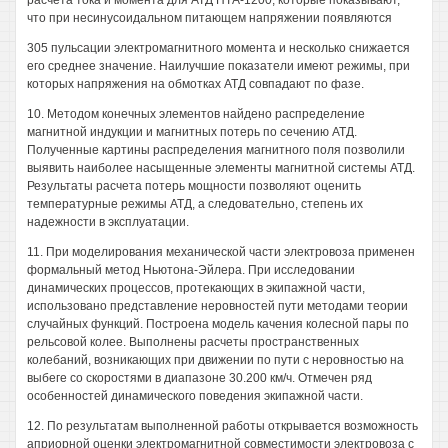
расчета тока и момента для АТД НТА-1200, которые показывают,
что при несинусоидальном питающем напряжении появляются
305 пульсации электромагнитного момента и несколько снижается
его среднее значение. Наилучшие показатели имеют режимы, при
которых напряжения на обмотках АТД совпадают по фазе.
10. Методом конечных элементов найдено распределение
магнитной индукции и магнитных потерь по сечению АТД.
Полученные картины распределения магнитного поля позволили
выявить наиболее насыщенные элементы магнитной системы АТД.
Результаты расчета потерь мощности позволяют оценить
температурные режимы АТД, а следовательно, степень их
надежности в эксплуатации.
11. При моделирования механической части электровоза применен
формальный метод Ньютона-Эйлера. При исследовании
динамических процессов, протекающих в экипажной части,
использовано представление неровностей пути методами теории
случайных функций. Построена модель качения колесной пары по
рельсовой колее. Выполнены расчеты пространственных
колебаний, возникающих при движении по пути с неровностью на
выбеге со скоростями в диапазоне 30.200 км/ч. Отмечен ряд
особенностей динамического поведения экипажной части.
12. По результатам выполненной работы открывается возможность
априорной оценки электромагнитной совместимости электровоза с