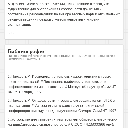
АТД с системами энергоснабжения, сигнализации и связи, что
существенно для обеспечения безопасности движения и
составления рекомендаций по выбору весовых норм и оптимальных
режимов ведения поездов с учетом конкретных условий
эксплуатации.
306
Библиография
Плохов, Евгений Михайлович, диссертация по теме Электротехнические
комплексы и системы
1. Плохов Е.М. Исследование тепловых характеристик тяговых
электродвигателей. // Повышение надёжности тепловозов и
эффективности их использования. // Межвуз. сб. науч. тр./СамИИТ
Вып.5, Самара, 1992.
2. Плохов Е.М. О надёжности тяговых электродвигателей TJI-2K в
эксплуатации. // Материалы межвузов, научно-технической
конференции с международным участием. Самара: СамИИТ, 1997.
3. Устройство для измерения температуры обмоток электрических
ма-шин.(авторское свидетельство) // А.С.СССР №15000866 опубл.