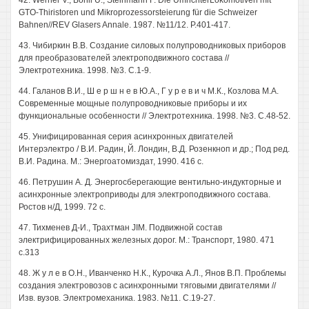
42. Werner V., Bohli U., Steinmann F. Die UmrichterLokomotiven mit
GTO-Thiristoren und Mikroprozessorsteierung für die Schweizer
Bahnen//REV Glasers Annale. 1987. №11/12. P.401-417.
43. Чибиркин B.B. Создание силовых полупроводниковых приборов
для преобразователей электроподвижного состава //
Электротехника. 1998. №3. С.1-9.
44. Галанов В.И., Ш е р ш н е в Ю.А., Г у р е в и ч М.К., Козлова М.А.
Современные мощные полупроводниковые приборы и их
функциональные особенности // Электротехника. 1998. №3. С.48-52.
45. Унифицированная серия асинхронных двигателей
Интерэлектро / В.И. Радин, Й. Лондин, В.Д. Розенкноп и др.; Под ред.
В.И. Радина. М.: Энергоатомиздат, 1990. 416 с.
46. Петрушин А. Д. Энергосберегающие вентильно-индукторные и
асинхронные электроприводы для электроподвижного состава.
Ростов н/Д, 1999. 72 с.
47. Тихменев Д-И., Трахтман JIM. Подвижной состав
электрифицированных железных дорог. М.: Транспорт, 1980. 471
с.313
48. Ж у л е в О.Н., Иванченко Н.К., Курочка А.Л., Янов В.П. Проблемы
создания электровозов с асинхронными тяговыми двигателями //
Изв. вузов. Электромеханика. 1983. №11. С.19-27.