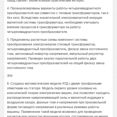
представляет значительный практический интерес.
4. Проанализированы варианты работы четырехквадрантного
преобразователя как совместно с тяговым трансформатором, так и
без него. Вследствие значительной электромагнитной инерции
магнитной системы трансформатора, необходимо учитывать
влияние процессов в трансформаторе на работу
четырехквадрантного преобразователя.
5. Предложены расчетные схемы компонент системы
преобразования электроэнергии (тяговый трансформатор,
четырехквадрантный преобразователь, фильтр звена постоянного
тока, автономный инвертор напряжения, импульсный регулятор
напряжения). Проведен анализ параллельной работы двух
четырехквадрантных преобразователей на общий фильтр звена
постоянного тока.
304
6. Созданы математические модели АТД с двумя трехфазными
обмотками на статоре. Модель первого уровня основана на
классической теории электрических машин, она позволяет находить
распределение намагничивающей силы и магнитной индукции в
воздушном зазоре, фазные токи и напряжения при произвольной
форме питающего напряжения в различных режимах работы
машины. Применение такой модели возможно для проведения
расчетов при скоростях вращения ротора, составляющих не менее