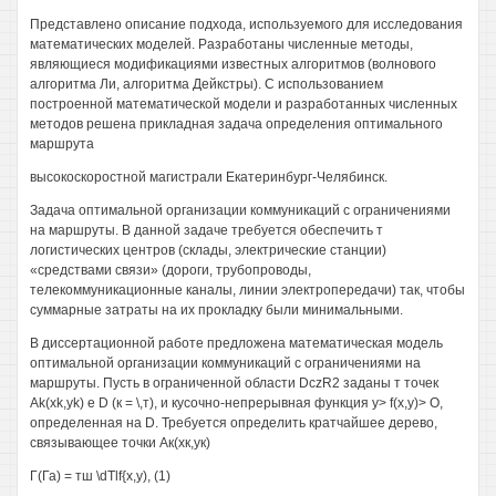
Представлено описание подхода, используемого для исследования
математических моделей. Разработаны численные методы,
являющиеся модификациями известных алгоритмов (волнового
алгоритма Ли, алгоритма Дейкстры). С использованием
построенной математической модели и разработанных численных
методов решена прикладная задача определения оптимального
маршрута
высокоскоростной магистрали Екатеринбург-Челябинск.
Задача оптимальной организации коммуникаций с ограничениями
на маршруты. В данной задаче требуется обеспечить т
логистических центров (склады, электрические станции)
«средствами связи» (дороги, трубопроводы,
телекоммуникационные каналы, линии электропередачи) так, чтобы
суммарные затраты на их прокладку были минимальными.
В диссертационной работе предложена математическая модель
оптимальной организации коммуникаций с ограничениями на
маршруты. Пусть в ограниченной области DczR2 заданы т точек
Ak(xk,yk) е D (к = \,т), и кусочно-непрерывная функция у> f(x,y)> О,
определенная на D. Требуется определить кратчайшее дерево,
связывающее точки Ак(хк,ук)
Г(Га) = тш \dTlf{x,y), (1)