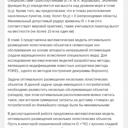
специалистами-транспортниками (к.т.н. М.А. Журавская). Значение
функции fix,у) определяется как высота над уровнем моря в точке
(х,у). Кроме того, мы предполагаем, что в точках расположения
населенных пунктов, озер, болот f(x,y) = 0 (непроходимая область).
Минимальный допустимый радиус кривизны R = 4 км (что
соответствует мировой практике), также учитывался перепад высот
на местности (не более 10 м на один км).
В главе 3 представлена математическая модель оптимального
размещения логистических объектов и сегментации зон
обслуживания на основе аппарата непрерывной оптимизации
(задачи вариационного исчисления специального вида). Для
исследования математических моделей разработаны методы,
являющиеся модификациями известных алгоритмов (метода
FOREL, одного из методов построения диаграммы Вороного).
Задача оптимального размещения нескольких логистических
объектов. В данной задаче среди имеющихся п потребителей,
необходимо разместить несколько обслуживающих объектов
(складов), при этом оптимальным расположением можно считать
такое, при котором суммарные затраты на доставку «товара» до
потребителей из ближайшего склада были бы минимальными.
В диссертационной работе предложена математическая модель
оптимального размещения нескольких логистических объектов.
Пусть в некоторой ограниченной области D <^R2 с кусочно-гладкой