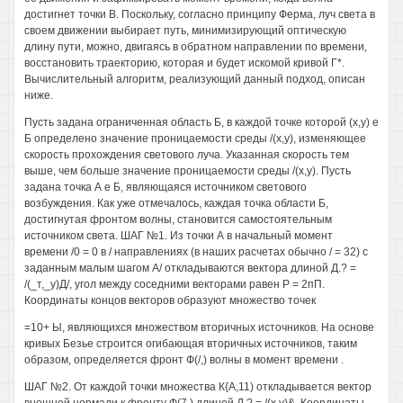
достигнет точки В. Поскольку, согласно принципу Ферма, луч света в
своем движении выбирает путь, минимизирующий оптическую
длину пути, можно, двигаясь в обратном направлении по времени,
восстановить траекторию, которая и будет искомой кривой Г*.
Вычислительный алгоритм, реализующий данный подход, описан
ниже.
Пусть задана ограниченная область Б, в каждой точке которой (х,у) е
Б определено значение проницаемости среды /(х,у), изменяющее
скорость прохождения светового луча. Указанная скорость тем
выше, чем больше значение проницаемости среды /(х,у). Пусть
задана точка А е Б, являющаяся источником светового
возбуждения. Как уже отмечалось, каждая точка области Б,
достигнутая фронтом волны, становится самостоятельным
источником света. ШАГ №1. Из точки А в начальный момент
времени /0 = 0 в / направлениях (в наших расчетах обычно / = 32) с
заданным малым шагом А/ откладываются вектора длиной Д.? =
/(_т,_у)Д/, угол между соседними векторами равен Р = 2пП.
Координаты концов векторов образуют множество точек
=10+ Ы, являющихся множеством вторичных источников. На основе
кривых Безье строится огибающая вторичных источников, таким
образом, определяется фронт Ф(/,) волны в момент времени .
ШАГ №2. От каждой точки множества К{А,11) откладывается вектор