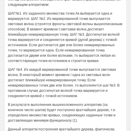
следующим алгоритмом:
ШАГ№1. Из заданного множества точек Ак выбирается одна и
маркируется. ШАГ №2. Из маркированной точки выпускается
световая волна (строятся фронты световой волны вышеописанным
способом). В момент времени t световая волна достигает
ближайшую немаркированную точку. ШАГ №3. Достигнутая волной
точка маркируется и соединяется кривой (дугой дерева) с точкой-
источником. Если достигается две или более немаркированных
точек, то маркируется одна. Если немаркированная точка
достигается двумя или более волнами, то выбирается любая из
соответствующих точек-источников и строится кривая.
ШАГ №4. Из каждой маркированной точки выпускается световая
волна. В некоторый момент времени / одна из световых волн
достигает ближайшую немаркированную точку. Если
немаркированных точек две или более, то выполняется шаг №3. В
противном случае достигнутая волной точка маркируется и
соединяется кривой с точкой-источником.
В результате выполнения вышеизложенного алгоритма (за
конечное число шагов) будет построено кратчайшее дерево, т.е.
определено множество кривых, соединяющих заданные точки и
доставляющих минимум функционалу (1).
Данный алгоритм построения кратчайшего дерева, фактически,