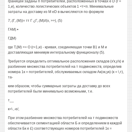
границей заданы п потребителей, расположенных в точках е D (г =
1,и), количество логистических объектов 1 <т<п. Минимальные
затраты на доставку из М eD в вычисляются по формуле
7;.(Г,.(М))= тт Г ¿Г,.(М)//(х, >>), (5)
ГАМ) •
ГДМ)
где Т,{М) <= О (г=1,и) - кривая, соединяющая точки В1 и М и
доставляющая минимум интегральному функционалу (5).
Требуется определить оптимальное расположения складов (х'к,у'к) и
разбиение множества потребителей на т подмножеств, определив
номера 1к = потребителей, обслуживаемых складом Ак(хк,ук) (к = \,т),
та-
ким образом, чтобы суммарные затраты да доставку до всех
потребителей были минимально возможными, т.е.
т__
к=\ ,-е/,
При этом разбиение множества потребителей на т подмножеств
обеспечивается сегментацией области Б и определением в каждой
области Бк е £) соответствующих номеров потребителей 1к =