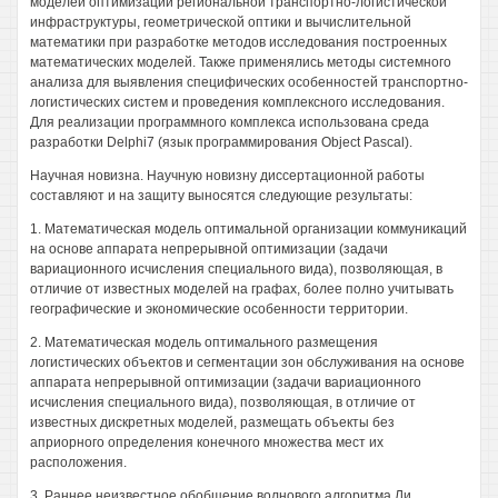
моделей оптимизации региональной транспортно-логистической
инфраструктуры, геометрической оптики и вычислительной
математики при разработке методов исследования построенных
математических моделей. Также применялись методы системного
анализа для выявления специфических особенностей транспортно-
логистических систем и проведения комплексного исследования.
Для реализации программного комплекса использована среда
разработки Delphi7 (язык программирования Object Pascal).
Научная новизна. Научную новизну диссертационной работы
составляют и на защиту выносятся следующие результаты:
1. Математическая модель оптимальной организации коммуникаций
на основе аппарата непрерывной оптимизации (задачи
вариационного исчисления специального вида), позволяющая, в
отличие от известных моделей на графах, более полно учитывать
географические и экономические особенности территории.
2. Математическая модель оптимального размещения
логистических объектов и сегментации зон обслуживания на основе
аппарата непрерывной оптимизации (задачи вариационного
исчисления специального вида), позволяющая, в отличие от
известных дискретных моделей, размещать объекты без
априорного определения конечного множества мест их
расположения.
3. Раннее неизвестное обобщение волнового алгоритма Ли,