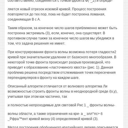
соответственно, соединяется с точкой фронта Ф(^_2) и опреде-
ляется новый отрезок искомой кривой. Процесс построения
повторяется до тех пор, пока не будет построена ломаная,
соединяющая В с А.
Таким образом, за конечное число шагов приближенно может быть
построена экстремаль (3), если, конечно, она существует. В
противном случае также за конечное число шагов мы убедимся в
том, что задача решения не имеет.
При конструировании фронта волны возможна потеря гладкости2
кривой при значительном удалении от базисного многообразия. В
некоторой точке фронта происходит разрыв производной, что
приводит к образованию «ласточкиного хвоста» (рис. 1). Данная
проблема решена посредством отслеживания точек пересечения
перпендикуляров к фронту на каждом шаге.
Описанный алгоритм отличается от волнового алгоритма Ли
возможностью строить фронты волны в неоднородной среде /(х,у),
учитывая при этом как частично, так
и полностью непроходимые для световой Рис 1 _ фронты волны-
волны области, а также ограничения на кри- а _ элл^пс> б
_Рфра™ент кривой визну (4) определяемой кривой (3).
Метод построения обобщенного кратчайшего дерева описывается