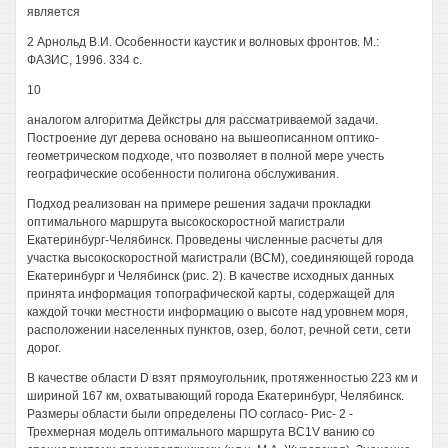
является
2 Арнольд В.И. Особенности каустик и волновых фронтов. М.:
ФАЗИС, 1996. 334 с.
10
аналогом алгоритма Дейкстры для рассматриваемой задачи.
Построение дуг дерева основано на вышеописанном оптико-
геометрическом подходе, что позволяет в полной мере учесть
географические особенности полигона обслуживания.
Подход реализован на примере решения задачи прокладки
оптимального маршрута высокоскоростной магистрали
Екатеринбург-Челябинск. Проведены численные расчеты для
участка высокоскоростной магистрали (ВСМ), соединяющей города
Екатеринбург и Челябинск (рис. 2). В качестве исходных данных
принята информация топографической карты, содержащей для
каждой точки местности информацию о высоте над уровнем моря,
расположении населенных пунктов, озер, болот, речной сети, сети
дорог.
В качестве области D взят прямоугольник, протяженностью 223 км и
шириной 167 км, охватывающий города Екатеринбург, Челябинск.
Размеры области были определены ПО согласо- Рис- 2 -
Трехмерная модель оптимального маршрута BC1V ванию со