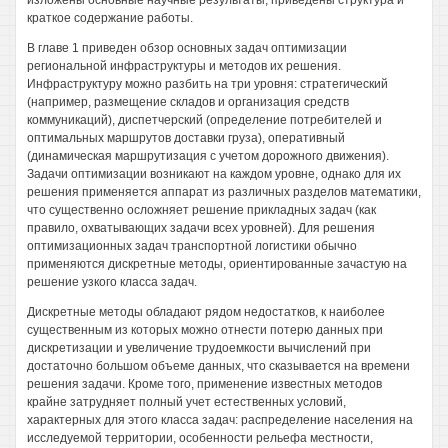
изложены основные научные результаты, приведены структура и
краткое содержание работы.
В главе 1 приведен обзор основных задач оптимизации
региональной инфраструктуры и методов их решения.
Инфраструктуру можно разбить на три уровня: стратегический
(например, размещение складов и организация средств
коммуникаций), диспетчерский (определение потребителей и
оптимальных маршрутов доставки груза), оперативный
(динамическая маршрутизация с учетом дорожного движения).
Задачи оптимизации возникают на каждом уровне, однако для их
решения применяется аппарат из различных разделов математики,
что существенно осложняет решение прикладных задач (как
правило, охватывающих задачи всех уровней). Для решения
оптимизационных задач транспортной логистики обычно
применяются дискретные методы, ориентированные зачастую на
решение узкого класса задач.
Дискретные методы обладают рядом недостатков, к наиболее
существенным из которых можно отнести потерю данных при
дискретизации и увеличение трудоемкости вычислений при
достаточно большом объеме данных, что сказывается на времени
решения задачи. Кроме того, применение известных методов
крайне затрудняет полный учет естественных условий,
характерных для этого класса задач: распределение населения на
исследуемой территории, особенности рельефа местности,