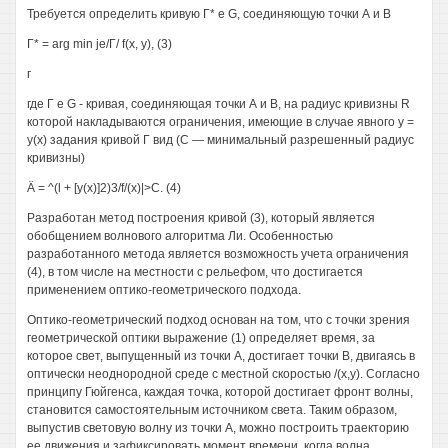
Требуется определить кривую Г* е G, соединяющую точки А и В
Г* = arg min je/Г/ f(x, у), (3)
г
где Г е G - кривая, соединяющая точки А и В, на радиус кривизны R
которой накладываются ограничения, имеющие в случае явного у =
у(х) задания кривой Г вид (С — минимальный разрешенный радиус
кривизны)
Ä = ^(l + [y(x)]2)3/f/(x)|>C. (4)
Разработан метод построения кривой (3), который является
обобщением волнового алгоритма Ли. Особенностью
разработанного метода является возможность учета ограничения
(4), в том числе на местности с рельефом, что достигается
применением оптико-геометрического подхода.
Оптико-геометрический подход основан на том, что с точки зрения
геометрической оптики выражение (1) определяет время, за
которое свет, выпущенный из точки А, достигает точки В, двигаясь в
оптически неоднородной среде с местной скоростью /(х,у). Согласно
принципу Гюйгенса, каждая точка, которой достигает фронт волны,
становится самостоятельным источником света. Таким образом,
выпустив световую волну из точки А, можно построить траекторию
ее движения и зафиксировать момент времени, когда волна