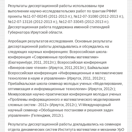
Результаты диссертационной работы использованы при
выполнении научно-исследовательских работ по грантам РФФИ
проекты №11-07-00245 (2011-2013 гг.), №12-07-31080 (2012-2013 гг.),
№12-07-13116 (2012-2013 гг.), №12-07-33045 (2012-2013 гг.).
Диссертационная работа поддержана именной стипендией
Губернатора Иркутской области.
Апробация результатов исследования. Основные результаты
диссертационной работы докладывались и обсуждались на
следующих научных конференциях: Всероссийская школа-
конференция «Современные проблемы математики»
(Екатеринбург, 2011, 2012гг.); Всероссийская конференция
«Винеров-ские чтения» (Иркутск, 2011,2013гг.); Байкальская
Всероссийская конференция «Информационные и математические
технологии в науке и управлении» (Иркутск, 2011, 2012гг.);
Прибайкальская школа-семинар молодых ученых «Моделирование,
оптимизация и информационные технологии» (Иркутск, 2012г.);
Межвузовская научно-практическая конференция молодых ученых
«Проблемы информационного и математического моделирования
сложных систем - 2012» (Иркутск, 2012г.); VI Международный
научный семинар «Обобщенные постановки и решения задач
управления» (Геленджик, 2012г.).
Результаты диссертационной работы докладывались на семинаре
отдела динамических систем Института математики и механики УрО