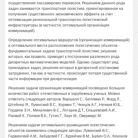
осуществления пассажирских перевозок. Решением данного рода
задач занимается транспортная логистика, ориентированная на
получение существенного экономического эффекта за счет
оптимизации региональной транспортно-логистической
инфраструктуры (в частности, оптимальной организации
коммуникаций).
Определение оптимальных маршрутов (организация коммуникаций)
и оптимального места расположения логистических объектов -
фундаментальные задачи транспортной логистики, решение
которых, как правило, приводит к построению различного рода
дискретных математических моделей. Однако существует ряд
прикладных задач, решение которых в дискретной постановке
затруднено, так как, в частности, происходит потеря существенной
части информации при дискретизации.
Решению задачи организации коммуникаций посвящено большое
количество работ отечественных и зарубежных ученых. Можно
отметить следующих авторов: Варшалл С., Беллман Р., Форд Л.,
Штейнер Я., Лукинский B.C., Кормен Т., Ченцов А.Г., Нечаев Ю.Б.,
Гордеев Э.Н., Михалевич B.C., Лотарев Д.Т., Ольшевский А.И.,
Ранвей К., Попков В.К., Гутин Г., Берг М., Овермарс М.
Решением задачи оптимального размещения логистических
объектов занимались следующие авторы: Лукинский B.C.,
Гаджинский A.M., Забудский Г.Г., Курейчик В.М., Бабич O.A., Кононов