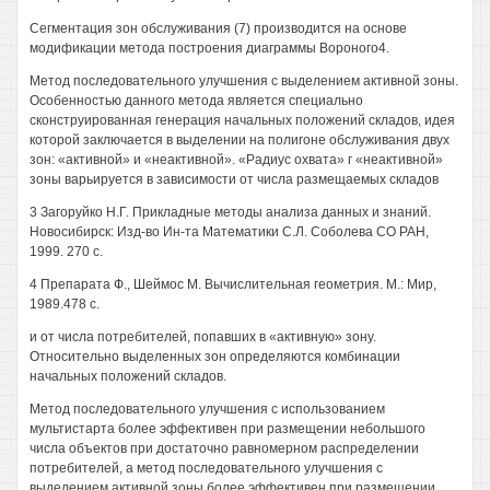
Сегментация зон обслуживания (7) производится на основе
модификации метода построения диаграммы Вороного4.
Метод последовательного улучшения с выделением активной зоны.
Особенностью данного метода является специально
сконструированная генерация начальных положений складов, идея
которой заключается в выделении на полигоне обслуживания двух
зон: «активной» и «неактивной». «Радиус охвата» г «неактивной»
зоны варьируется в зависимости от числа размещаемых складов
3 Загоруйко Н.Г. Прикладные методы анализа данных и знаний.
Новосибирск: Изд-во Ин-та Математики С.Л. Соболева СО РАН,
1999. 270 с.
4 Препарата Ф., Шеймос М. Вычислительная геометрия. М.: Мир,
1989.478 с.
и от числа потребителей, попавших в «активную» зону.
Относительно выделенных зон определяются комбинации
начальных положений складов.
Метод последовательного улучшения с использованием
мультистарта более эффективен при размещении небольшого
числа объектов при достаточно равномерном распределении
потребителей, а метод последовательного улучшения с
выделением активной зоны более эффективен при размещении