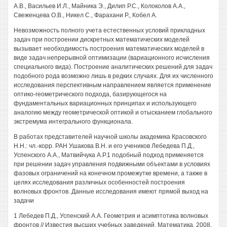
A.B., Васильев И.Л., Майника Э., Дилип P.C., Колоколов A.A.,
Свеженцева О.В., Никел С., Фарахани Р., Кобел А.
Невозможность полного учета естественных условий прикладных
задач при построении дискретных математических моделей
вызывает необходимость построения математических моделей в
виде задач непрерывной оптимизации (вариационного исчисления
специального вида). Построение аналитических решений для задач
подобного рода возможно лишь в редких случаях. Для их численного
исследования перспективным направлением является применение
оптико-геометрического подхода, базирующегося на
фундаментальных вариационных принципах и использующего
аналогию между геометрической оптикой и отысканием глобального
экстремума интегрального функционала.
В работах представителей научной школы академика Красовского
H.H.: чл.-корр. РАН Ушакова В.Н. и его учеников Лебедева П.Д.,
Успенского A.A., Матвийчука А.Р.1 подобный подход применяется
при решении задач управления подвижными объектами в условиях
фазовых ограничений на конечном промежутке времени, а также в
целях исследования различных особенностей построения
волновых фронтов. Данные исследования имеют прямой выход на
задачи
1 Лебедев П.Д., Успенский A.A. Геометрия и асимптотика волновых
фронтов // Известия высших учебных заведений. Математика, 2008.