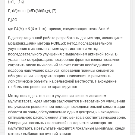
{¡к1,...,1ь}
Г;.(М)= шш [ с!Гк(М)/Дх,у), (7)
Г,(ЛО
где Г4(М) е б (& = 1,тя) - кривая, соединяющая точки Ак и М.
В диссертационной работе разработаны два метода, являющихся
модификациями метода РОКЕЬ3: метод последовательного
улучшения с использованием мультистарта и метод
последовательного улучшения с выделением активной зоны. В
указанных модификациях построение фронтов волны позволяет
сократить число вычислений за счет снятия необходимости
подбора наилучшего радиуса, определив границы сегментов
обслуживания за одну итерацию вычисления, и разместить
логистические объекты на рельефной местности. Нахождение
глобального решения не гарантируется.
Метод последовательного улучшения с использованием
мультистарта. Идея метода заключается в итеративном улучшении
получаемого решения при помощи последовательной сегментации
области на зоны, обслуживаемые одним центром, и нахождении
оптимального расположения этого центра в соответствующей зоне.
Генерация начальных положений повторяется многократно
(мультистарт), в результате находятся локальные минимумы, среди
которых выбирается лучший вариант.