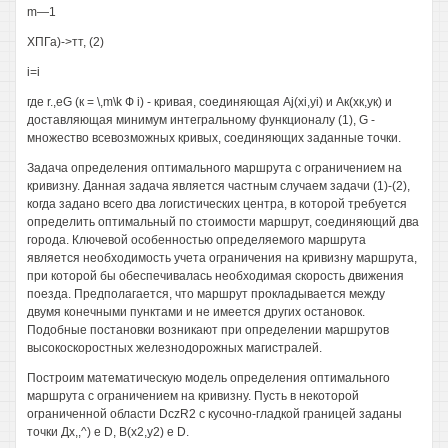
m—1
ХПГа)->тт, (2)
i=i
где r.,eG (к = \,m\k Ф i) - кривая, соединяющая Aj(xi,yi) и Ак(хк,ук) и
доставляющая минимум интегральному функционалу (1), G -
множество всевозможных кривых, соединяющих заданные точки.
Задача определения оптимального маршрута с ограничением на
кривизну. Данная задача является частным случаем задачи (1)-(2),
когда задано всего два логистических центра, в которой требуется
определить оптимальный по стоимости маршрут, соединяющий два
города. Ключевой особенностью определяемого маршрута
является необходимость учета ограничения на кривизну маршрута,
при которой бы обеспечивалась необходимая скорость движения
поезда. Предполагается, что маршрут прокладывается между
двумя конечными пунктами и не имеется других остановок.
Подобные постановки возникают при определении маршрутов
высокоскоростных железнодорожных магистралей.
Построим математическую модель определения оптимального
маршрута с ограничением на кривизну. Пусть в некоторой
ограниченной области DczR2 с кусочно-гладкой границей заданы
точки Дх,,^) е D, В(х2,у2) е D.