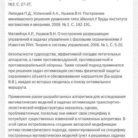
№3. С. 27-37.
Лебедев П.Д., Успенский A.A., Ушаков В.Н. Построение
минимаксного решения уравнения типа эйконал // Труды института
математики и механики, 2008. № 2. С. 182-191.
Матвийчук А.Р., Ушаков В.Н. О построении разрешающих
управлений в задачах управления с фазовыми ограничениями //
Известия РАН. Теория и системы управления, 2006. № 1. С. 5-20.
безопасности судоходства, эффективной посадки летательных
аппаратов, а также противовоздушной, противоракетной и
противокорабельной обороны. Также схожий подход применялся
при решении задач оптимизации системы физической защиты
охраняемого объекта и обезвреживания нарушителя (Ба-шуров
В.В.), каждая из которых сводилась к поиску оптимального
маршрута.
Применение ранее разработанных алгоритмов для исследования
математических моделей в задачах оптимизации транспортно-
логистической инфраструктуры оказалось, однако,
проблематичным, поскольку они имеют свою специфику и
потребуют существенных изменений в отлаженных алгоритмах. В
этой связи потребовалось создание авторской модификации
оптико-геометрического подхода, ориентированной на специфику
построенных математических моделей (учет в решаемых задачах