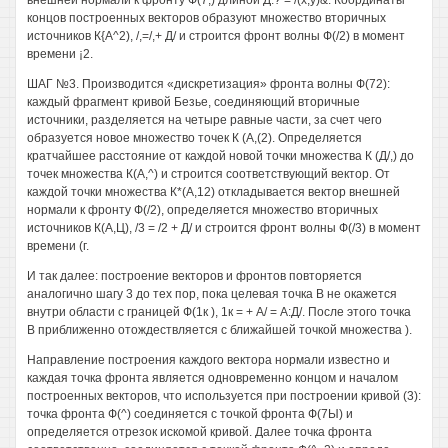
внешней нормали к фронту Ф(7,) длиной Д.? = /(х,у)&. Координаты
концов построенных векторов образуют множество вторичных
источников К{А^2), /,=/,+ Д/ и строится фронт волны Ф(/2) в момент
времени ¡2.
ШАГ №3. Производится «дискретизация» фронта волны Ф(72):
каждый фрагмент кривой Безье, соединяющий вторичные
источники, разделяется на четыре равные части, за счет чего
образуется новое множество точек К (А,(2). Определяется
кратчайшее расстояние от каждой новой точки множества К (Д/,) до
точек множества К(А,^) и строится соответствующий вектор. От
каждой точки множества К*(А,12) откладывается вектор внешней
нормали к фронту Ф(/2), определяется множество вторичных
источников К(А,Ц), /3 = /2 + Д/ и строится фронт волны Ф(/3) в момент
времени (г.
И так далее: построение векторов и фронтов повторяется
аналогично шагу 3 до тех пор, пока целевая точка В не окажется
внутри области с границей Ф(1к ), 1к = + А/ = А:Д/. После этого точка
В приближенно отождествляется с ближайшей точкой множества ).
Направление построения каждого вектора нормали известно и
каждая точка фронта является одновременно концом и началом
построенных векторов, что используется при построении кривой (3):
точка фронта Ф(^) соединяется с точкой фронта Ф(7Ы) и
определяется отрезок искомой кривой. Далее точка фронта