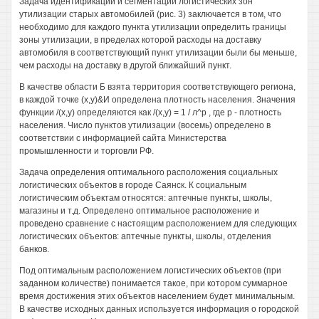
Задача идентификации и сегментации логистических зон
утилизации старых автомобилей (рис. 3) заключается в том, что
необходимо для каждого пункта утилизации определить границы
зоны утилизации, в пределах которой расходы на доставку
автомобиля в соответствующий пункт утилизации были бы меньше,
чем расходы на доставку в другой ближайший пункт.
В качестве области Б взята территория соответствующего региона,
в каждой точке (х,у)&И определена плотность населения. Значения
функции /(х,у) определяются как /(х,у) = 1 / л^р , где р - плотность
населения. Число пунктов утилизации (восемь) определено в
соответствии с информацией сайта Министерства
промышленности и торговли РФ.
Задача определения оптимального расположения социальных
логистических объектов в городе Саянск. К социальным
логистическим объектам относятся: аптечные пункты, школы,
магазины и т.д. Определено оптимальное расположение и
проведено сравнение с настоящим расположением для следующих
логистических объектов: аптечные пункты, школы, отделения
банков.
Под оптимальным расположением логистических объектов (при
заданном количестве) понимается такое, при котором суммарное
время достижения этих объектов населением будет минимальным.
В качестве исходных данных используется информация о городской