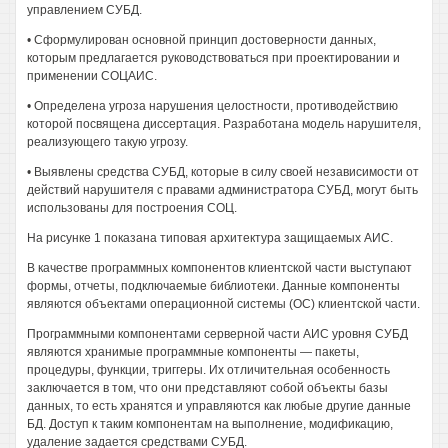
управлением СУБД.
• Сформулирован основной принцип достоверности данных,
которым предлагается руководствоваться при проектировании и
применении СОЦАИС.
• Определена угроза нарушения целостности, противодействию
которой посвящена диссертация. Разработана модель нарушителя,
реализующего такую угрозу.
• Выявлены средства СУБД, которые в силу своей независимости от
действий нарушителя с правами администратора СУБД, могут быть
использованы для построения СОЦ.
На рисунке 1 показана типовая архитектура защищаемых АИС.
В качестве программных компонентов клиентской части выступают
формы, отчеты, подключаемые библиотеки. Данные компоненты
являются объектами операционной системы (ОС) клиентской части.
Программными компонентами серверной части АИС уровня СУБД
являются хранимые программные компоненты — пакеты,
процедуры, функции, триггеры. Их отличительная особенность
заключается в том, что они представляют собой объекты базы
данных, то есть хранятся и управляются как любые другие данные
БД. Доступ к таким компонентам на выполнение, модификацию,
удаление задается средствами СУБД.