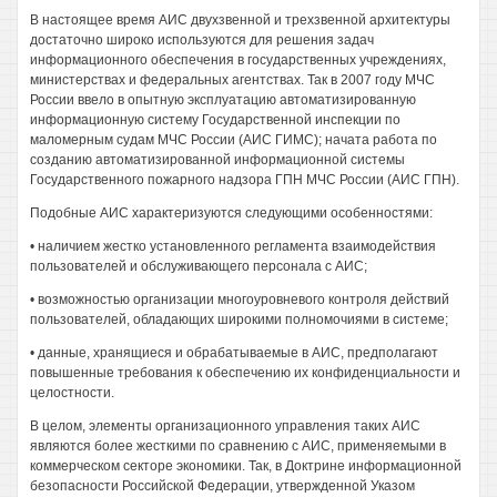
В настоящее время АИС двухзвенной и трехзвенной архитектуры
достаточно широко используются для решения задач
информационного обеспечения в государственных учреждениях,
министерствах и федеральных агентствах. Так в 2007 году МЧС
России ввело в опытную эксплуатацию автоматизированную
информационную систему Государственной инспекции по
маломерным судам МЧС России (АИС ГИМС); начата работа по
созданию автоматизированной информационной системы
Государственного пожарного надзора ГПН МЧС России (АИС ГПН).
Подобные АИС характеризуются следующими особенностями:
• наличием жестко установленного регламента взаимодействия
пользователей и обслуживающего персонала с АИС;
• возможностью организации многоуровневого контроля действий
пользователей, обладающих широкими полномочиями в системе;
• данные, хранящиеся и обрабатываемые в АИС, предполагают
повышенные требования к обеспечению их конфиденциальности и
целостности.
В целом, элементы организационного управления таких АИС
являются более жесткими по сравнению с АИС, применяемыми в
коммерческом секторе экономики. Так, в Доктрине информационной
безопасности Российской Федерации, утвержденной Указом