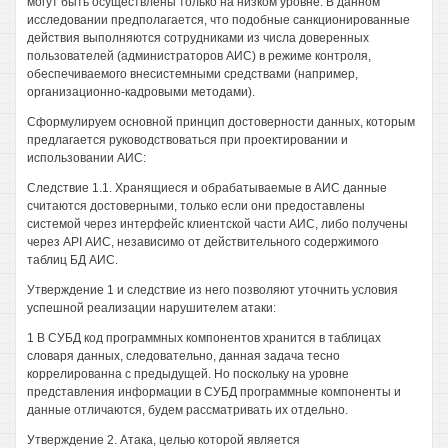
могут быть осуществлены только на низком уровне. В данном
исследовании предполагается, что подобные санкционированные
действия выполняются сотрудниками из числа доверенных
пользователей (администраторов АИС) в режиме контроля,
обеспечиваемого внесистемными средствами (например,
организационно-кадровыми методами).
Сформулируем основной принцип достоверности данных, которым
предлагается руководствоваться при проектировании и
использовании АИС:
Следствие 1.1. Хранящиеся и обрабатываемые в АИС данные
считаются достоверными, только если они предоставлены
системой через интерфейс клиентской части АИС, либо получены
через API АИС, независимо от действительного содержимого
таблиц БД АИС.
Утверждение 1 и следствие из него позволяют уточнить условия
успешной реализации нарушителем атаки:
1 В СУБД код программных компонентов хранится в таблицах
словаря данных, следовательно, данная задача тесно
коррелированна с предыдущей. Но поскольку на уровне
представления информации в СУБД программные компоненты и
данные отличаются, будем рассматривать их отдельно.
Утверждение 2. Атака, целью которой является