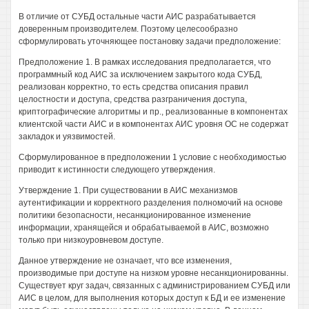
В отличие от СУБД остальные части АИС разрабатывается
доверенным производителем. Поэтому целесообразно
сформулировать уточняющее постановку задачи предположение:
Предположение 1. В рамках исследования предполагается, что
программный код АИС за исключением закрытого кода СУБД,
реализован корректно, то есть средства описания правил
целостности и доступа, средства разграничения доступа,
криптографические алгоритмы и пр., реализованные в компонентах
клиентской части АИС и в компонентах АИС уровня ОС не содержат
закладок и уязвимостей.
Сформулированное в предположении 1 условие с необходимостью
приводит к истинности следующего утверждения.
Утверждение 1. При существовании в АИС механизмов
аутентификации и корректного разделения полномочий на основе
политики безопасности, несанкционированное изменение
информации, хранящейся и обрабатываемой в АИС, возможно
только при низкоуровневом доступе.
Данное утверждение не означает, что все изменения,
производимые при доступе на низком уровне несанкционированны.
Существует круг задач, связанных с администрированием СУБД или
АИС в целом, для выполнения которых доступ к БД и ее изменение