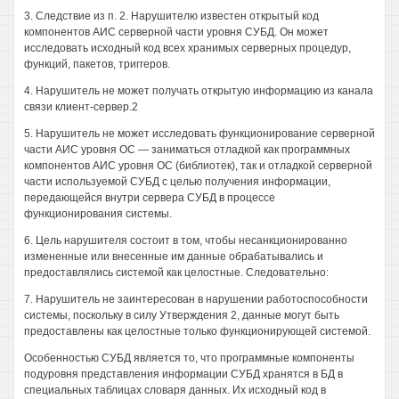
3. Следствие из п. 2. Нарушителю известен открытый код
компонентов АИС серверной части уровня СУБД. Он может
исследовать исходный код всех хранимых серверных процедур,
функций, пакетов, триггеров.
4. Нарушитель не может получать открытую информацию из канала
связи клиент-сервер.2
5. Нарушитель не может исследовать функционирование серверной
части АИС уровня ОС — заниматься отладкой как программных
компонентов АИС уровня ОС (библиотек), так и отладкой серверной
части используемой СУБД с целью получения информации,
передающейся внутри сервера СУБД в процессе
функционирования системы.
6. Цель нарушителя состоит в том, чтобы несанкционированно
измененные или внесенные им данные обрабатывались и
предоставлялись системой как целостные. Следовательно:
7. Нарушитель не заинтересован в нарушении работоспособности
системы, поскольку в силу Утверждения 2, данные могут быть
предоставлены как целостные только функционирующей системой.
Особенностью СУБД является то, что программные компоненты
подуровня представления информации СУБД хранятся в БД в
специальных таблицах словаря данных. Их исходный код в