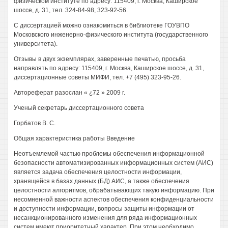
физическом институте по адресу: 115409, г. Москва, Каширское
шоссе, д. 31, тел. 324-84-98, 323-92-56.
С диссертацией можно ознакомиться в библиотеке ГОУВПО
Московского инженерно-физического института (государственного
университета).
Отзывы в двух экземплярах, заверенные печатью, просьба
направлять по адресу: 115409, г. Москва, Каширское шоссе, д. 31,
диссертационные советы МИФИ, тел. +7 (495) 323-95-26.
Автореферат разослан « ¿72 » 2009 г.
Ученый секретарь диссертационного совета
Горбатов В. С.
Общая характеристика работы Введение
Неотъемлемой частью проблемы обеспечения информационной
безопасности автоматизированных информационных систем (АИС)
является задача обеспечения целостности информации,
хранящейся в базах данных (БД) АИС, а также обеспечения
целостности алгоритмов, обрабатывающих такую информацию. При
несомненной важности аспектов обеспечения конфиденциальности
и доступности информации, вопросы защиты информации от
несанкционированного изменения для ряда информационных
систем имеют приоритетный характер. При этом необходимо