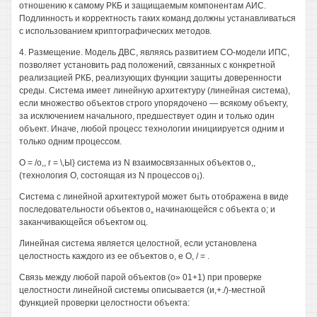
отношению к самому РКБ и защищаемым компонентам АИС.
Подлинность и корректность таких команд должны устанавливаться
с использованием криптографических методов.
4. Размещение. Модель ДВС, являясь развитием СО-модели ИПС,
позволяет установить рад положений, связанных с конкретной
реализацией РКБ, реализующих функции защиты доверенности
среды. Система имеет линейную архитектуру (линейная система),
если множество объектов строго упорядочено — всякому объекту,
за исключением начального, предшествует один и только один
объект. Иначе, любой процесс технологии инициируется одним и
только одним процессом.
О = /о,, г = \,Ы} система из N взаимосвязанных объектов о,,
(технология О, состоящая из N процессов о¡).
Система с линейной архитектурой может быть отображена в виде
последовательности объектов о„ начинающейся с объекта о; и
заканчивающейся объектом оц.
Линейная система является целостной, если установлена
целостность каждого из ее объектов о, е О, / = .
Связь между любой парой объектов (о» 01+1) при проверке
целостности линейной системы описывается (и,+./)-местной
функцией проверки целостности объекта: