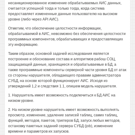
несанкционированное изменение обрабатываемых АИС данных,
считается успешной тогда и только тогда, когда система
предоставляет измененные данные пользователю на высоком
уровне (либо через API АИС).
Отметим, что обеспечение целостности информации,
обрабатываемой в АИС, невозможно без обеспечения целостности
программных компонентов, обрабатывающих и предоставляющих
эту информацию.
Таким образом, основной задачей исследования является
построение и обоснование состава и алгоритмов рабош СОЦ,
защищающей данные, хранящиеся и обрабатываемые в БД, а
также программные компоненты серверной части уровня БД от атак
со стороны нарушителя, обладающего правами администратора
СУБД, на основе которой функционирует АИС. Исходя из
утверждений 1,2 и следствия 1.1, опишем модель нарушителя.
1. Нарушитель имеет возможность подключиться к БД АИС на
низком уровне.
2. На низком уровне нарушитель имеет возможность выполнять
просмотр, изменение, удаление записей таблиц, самих таблиц,
функций, методов, пакетов, триггеров БД, запуск любых методов,
остановку пакетных заданий сервера СУБД (job), изменение
времени и параметров их запусков.