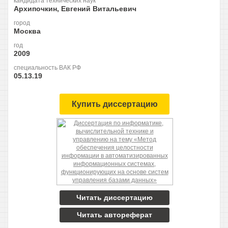
кандидата технических наук
Архипочкин, Евгений Витальевич
город
Москва
год
2009
специальность ВАК РФ
05.13.19
Купить диссертацию
Читать диссертацию
Читать автореферат