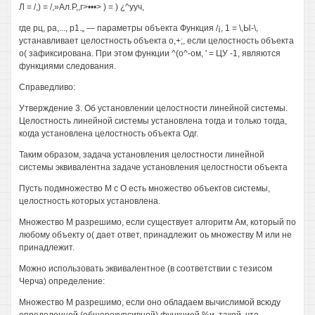
Л = /,) = /,»Ал.Р,,г>•••> ) = ) ¿^ууч,
где рц, ра,..., р1.„ — параметры объекта Функция /¡, 1 = \,Ы-\,
устанавливает целостность объекта о,+;, если целостность объекта
о( зафиксирована. При этом функции ^(о^-ом, ' = ЦУ -1, являются
функциями следования.
Справедливо:
Утверждение 3. Об установлении целостности линейной системы.
Целостность линейной системы установлена тогда и только тогда,
когда установлена целостность объекта Одг.
Таким образом, задача установления целостности линейной
системы эквивалентна задаче установления целостности объекта
Пусть подмножество М с О есть множество объектов системы,
целостность которых установлена.
Множество М разрешимо, если существует алгоритм Ам, который по
любому объекту о( дает ответ, принадлежит оь множеству М или не
принадлежит.
Можно использовать эквивалентное (в соответствии с тезисом
Черча) определение:
Множество М разрешимо, если оно обладаем вычислимой всюду