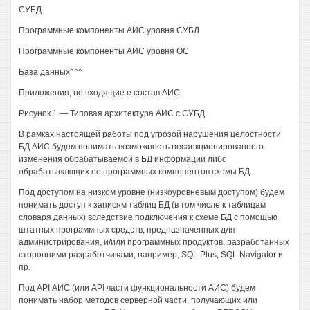
СУБД
Программные компоненты АИС уровня СУБД
Программные компоненты АИС уровня ОС
Ьаза данных^^^
Приложения, не входящие е состав АИС
Рисунок 1 — Типовая архитектура АИС с СУБД.
В рамках настоящей работы под угрозой нарушения целостности
БД АИС будем понимать возможность несанкционированного
изменения обрабатываемой в БД информации либо
обрабатывающих ее программных компонентов схемы БД.
Под доступом на низком уровне (низкоуровневым доступом) будем
понимать доступ к записям таблиц БД (в том числе к таблицам
словаря данных) вследствие подключения к схеме БД с помощью
штатных программных средств, предназначенных для
администрирования, и/или программных продуктов, разработанных
сторонними разработчиками, например, SQL Plus, SQL Navigator и
пр.
Под API АИС (или API части функциональности АИС) будем
понимать набор методов серверной части, получающих или