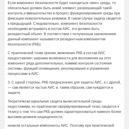
Если компонент безопасности будет находиться «вне» среды, то
обязательно должен бьггь некий элемент, разрешающий такой
контроль и вмешательство в процесс функционирования среды при
фиксации нежелательных режимов. В таком случае задача сводится
к предыдущей. Следовательно, компонент безопасности
необходимо встраивать в состав АИС, это должен быть
резидентный объект. В соответствии с полученным заключением
данный компонент называется резидентным компонентом
безопасности (РКБ).
С практической точки зрения, включение РКБ в состав АИС
предоставляет широкие возможности для возложения на этот
компонент ряда дополнительных, помимо контроля состояния
системы, функций оповещения, регулирования и управления
процессами в АИС.
3. С одной стороны, РКБ предназначен для защиты АИС, а с другой,
— сам является частью АИС и, таким образом, сам нуждается в
защите.
Теоретически идеальная защита вычислительной среды
недостижима, но практически сформулированный тезис сводится к
тезису о том, что сам РКБ должен характеризоваться намного более
высоким уровнем защищенности,
нежели остальные компоненты АИС. Поэтому при практической