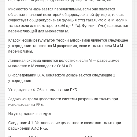
определенной (общерекурсивной) функцией %и, такой, что
Множество М называется перечислимым, если оно является
областью значений некоторой общерекурсивной функции, то есть
существует общерекурсивная функция У^х) такая, что о, е М, если и
только если для некоторого хеЫ о,= Ч'^х). Функция Ум(х) называется
перечисляющей для множества М.
Классическим результатом теории алгоритмов является следующее
утверждение: множество М разрешимо, если и только если М и М
перечислимы.
Линейная система является целостной, если М — разрешимое
множество и М совпадает с О: М = О.
В исследовании В. А. Конявского доказываются следующие 2
утверждения.
Утверждение 4. Об использовании РКБ.
Задача контроля целостности системы разрешима только при
использовании РКБ.
Из утверждения следует:
Следствие 4.1. Установление целостности возможно только при
расширении АИС РКБ.