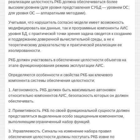
реализации целостность РКБ должна обеспечиваться более
высоким уровнем (для уровня представления СУБД — уровнем ОС;
для уровня ОС — аппаратными методами).
Учитывая, что нарушитель согласно модели имеет возможность
модифицировать как данные, так и программные компоненты АИС
уровня БД, с практической точки зрения задача сводится к созданию
и поддержанию доверенной вычислительной среды, а не к
теоретическому доказательству и практической реализации ее
изолированности.
РКБ должен участвовать в обеспечении целостности объектов на
этапе функционирования режима эксплуатации АИС.
Определяются особенности и свойства РКБ как ключевого
компонента системы обеспечения целостности:
1. Автономность. РКБ должен быть максимально автономен
относительно компонентов АИС, безопасность которых он должен
обеспечивать.
2. Примитивность. РКБ по своей функциональной сущности должен
представляться выделенным особо защищенным компонентом,
выполняющим ограниченный набор функций.
3. Управляемость. Сигналы на изменение набора правил
обеспечения целостности должны поступать РКБ извне по