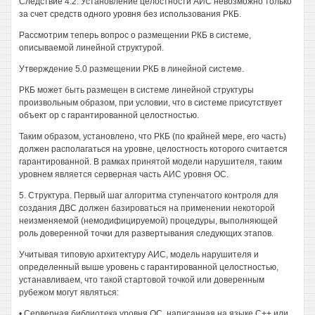
Следствие 4.2. Установление целостности АИС невозможно только
за счет средств одного уровня без использования РКБ.
Рассмотрим теперь вопрос о размещении РКБ в системе,
описываемой линейной структурой.
Утверждение 5.0 размещении РКБ в линейной системе.
РКБ может быть размещен в системе линейной структуры
произвольным образом, при условии, что в системе присутствует
объект ор с гарантированной целостностью.
Таким образом, установлено, что РКБ (по крайней мере, его часть)
должен располагаться на уровне, целостность которого считается
гарантированной. В рамках принятой модели нарушителя, таким
уровнем является серверная часть АИС уровня ОС.
5. Структура. Первый шаг алгоритма ступенчатого контроля для
создания ДВС должен базироваться на применении некоторой
неизменяемой (немодифицируемой) процедуры, выполняющей
роль доверенной точки для развертывания следующих этапов.
Учитывая типовую архитектуру АИС, модель нарушителя и
определенный выше уровень с гарантированной целостностью,
устанавливаем, что такой стартовой точкой или доверенным
рубежом могут являться:
• Серверная библиотека уровня ОС, написанная на языке С++ или