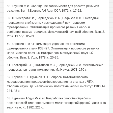
58. Клушин М.И. Обобщение зависимости для.расчета режимов
резания. Вып. I.Ереван, АН Арм. ССР, 1971, с. 17-22.
59. Жбмисаров В.И., Бершадский В.Б., Нафиков Ф.Ф. К методике .
проведения стойкостных исследований при торцовом
фрезеровании. Оптимизация процессов резания жаро- и
особопрочных материалов: Межвузовский научный сборник. Вып. 2,
Уфа. 1977,с. I05-II3.
60. Коровин Е.М. Оптимизация управления режимами
фрезерования стали IXI8H97. Оптимизация процессов резания
жаро- и особо-прочных материалов: Межвузовский научный
сборник. Вып. 3, Уфа, 1978, с. 20-25.
61. Костецкий Б.Н., Натансон М.Э., Бершадский Л.И. Механические
процессы.при граничном.трении. М.: Наука, 1973. 170 с.
62. Корчак С.Н., Цукинов О.Н. Вопросы математического
моделирования процессов фрезерования на станках с ЧПУ.
Сборник научн. тр. Челябинский политехнический институт 1980, №
244. 48 с.
63. Курейши Абдул Раззак. Разработка способа обработки
поверхностей типа "переменная малка" концевой фрезой. Дисс. к-та
техн. наук. К.: 1982, 221 с.