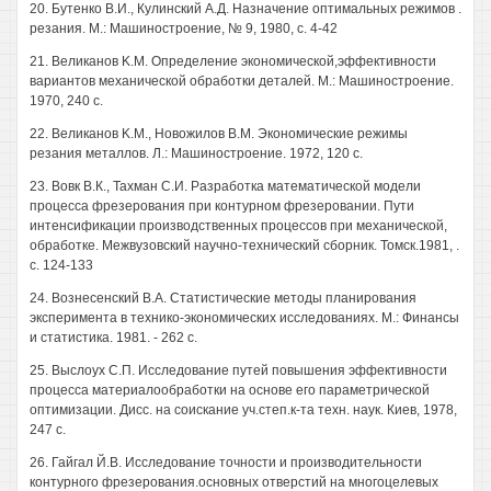
20. Бутенко В.И., Кулинский А.Д. Назначение оптимальных режимов .
резания. М.: Машиностроение, № 9, 1980, с. 4-42
21. Великанов K.M. Определение экономической,эффективности
вариантов механической обработки деталей. М.: Машиностроение.
1970, 240 с.
22. Великанов K.M., Новожилов В.М. Экономические режимы
резания металлов. Л.: Машиностроение. 1972, 120 с.
23. Вовк В.К., Тахман С.И. Разработка математической модели
процесса фрезерования при контурном фрезеровании. Пути
интенсификации производственных процессов при механической,
обработке. Межвузовский научно-технический сборник. Томск.1981, .
с. 124-133
24. Вознесенский В.А. Статистические методы планирования
эксперимента в технико-экономических исследованиях. М.: Финансы
и статистика. 1981. - 262 с.
25. Выслоух С.П. Исследование путей повышения эффективности
процесса материалообработки на основе его параметрической
оптимизации. Дисс. на соискание уч.степ.к-та техн. наук. Киев, 1978,
247 с.
26. Гайгал Й.В. Исследование точности и производительности
контурного фрезерования.основных отверстий на многоцелевых