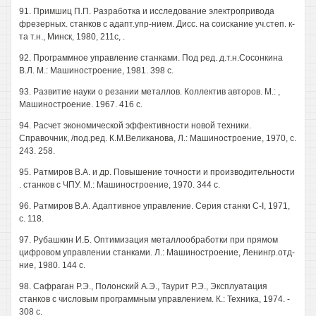
91. Примшиц П.П. Разработка и исследование электропривода
фрезерных. станков с адапт.упр-нием. Дисс. на соискание уч.степ. к-
та т.н., Минск, 1980, 211с, .
92. Программное управление станками. Под ред. д.т.н.Сосонкина
В.Л. М.: Машиностроение, 1981. 398 с.
93. Развитие науки о резании металлов. Коллектив авторов. М.: ,
Машиностроение. 1967. 416 с.
94. Расчет экономической эффективности новой техники.
Справочник, /под.ред. К.М.Великанова, Л.: Машиностроение, 1970, с.
243. 258.
95. Ратмиров В.А. и др. Повышение точности и производительности
. станков с ЧПУ. М.: Машиностроение, 1970. 344 с.
96. Ратмиров В.А. Адаптивное управление. Серия станки C-I, 1971,
с. 118.
97. Рубашкин И.Б. Оптимизация металлообработки при прямом
цифровом управлении станками. Л.: Машиностроение, Ленингр.отд-
ние, 1980. 144 с.
98. Сафраган Р.Э., Полонский А.Э., Таурит Р.Э., Эксплуатация
станков с числовым программным управлением. К.: Техника, 1974. -
308 с.