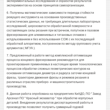
экспериментальных исследований и обработки результатов
экспериментов на основе принципов самоорганизации.
6. Получены математические зависимости периода стойкости
режущего инструмента на основании производственных
статистических данных, не требующих длительных лабораторных
исследований; шероховатости обработанной поверхности и
составляющих силы резания при встречном, попутном и пазовом
фрезеровании для алюминиевых и титановых сплавов с
испдльзованием и без использования СОЖ с их последующей
обработкой алгоритмом, построенном по методу группового учета
аргументов ( МГУА ).
7. Предложенный в работе метод комплексной оптимизации
процесса концевого фрезерования рекомендуется для
проектирования применяемых в настоящее время технологических
процессов обработки сложных геометрических контуров на
основании оптимизации диаметра и радиуса заточки концевой
фрезы, траектории движения фрезы и режимов резания в
различных отраслях приборо- и машиностроительного
производства.
8. Данная работа опробована на предприятиях КиАДО, ПО " Завод
Арсенал ПО " Красный экскаватор " при обработке корпусных
деталей. Внедрение результатов диссертационной работы в
производство позволяет получить суммарный годовой