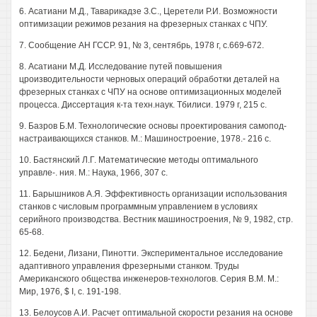
6. Асатиани М.Д., Таварикадзе З.С., Церетели Р.И. Возможности
оптимизации режимов резания на фрезерных станках с ЧПУ.
7. Сообщение АН ГССР. 91, № 3, сентябрь, 1978 г, с.669-672.
8. Асатиани М.Д. Исследование путей повышения
цроизводительности черновых операций обработки деталей на
фрезерных станках с ЧПУ на основе оптимизационных моделей
процесса. Диссертация к-та техн.наук. Тбилиси. 1979 г, 215 с.
9. Базров Б.М. Технологические основы проектирования самопод-
настраивающихся станков. М.: Машиностроение, 1978.- 216 с.
10. Бастянский Л.Г. Математические методы оптимального
управле-. ния. М.: Наука, 1966, 307 с.
11. Барышников А.Я. Эффективность организации использования
станков с числовым программным управлением в условиях
серийного производства. Вестник машиностроения, № 9, 1982, стр.
65-68.
12. Бедени, Лизани, Пинотти. Экспериментальное исследование
адаптивного управления фрезерными станком. Труды
Американского общества инженеров-технологов. Серия В.М. М.:
Мир, 1976, $ I, с. 191-198.
13. Белоусов А.И. Расчет оптимальной скорости резания на основе