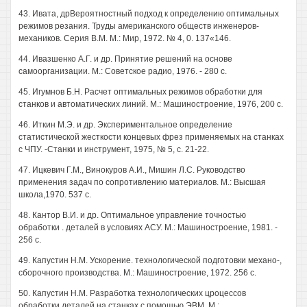
43. Ивата, дрВероятностный подход к определению оптимальных
режимов резания. Труды американского обществ инженеров-
механиков. Серия В.М. М.: Мир, 1972. № 4, 0. 137«146.
44. Ивазшенко А.Г. и др. Принятие решений на основе
самоорганизации. М.: Советское радио, 1976. - 280 с.
45. Игумнов Б.Н. Расчет оптимальных режимов обработки для
станков и автоматических линий. М.: Машиностроение, 1976, 200 с.
46. Иткин М.Э. и др. Экспериментальное определение
статистической жесткости концевых фрез применяемых на станках
с ЧПУ. -Станки и инструмент, 1975, № 5, с. 21-22.
47. Ицкевич Г.М., Винокуров А.И., Мишин Л.С. Руководство
применения задач по сопротивлению материалов. М.: Высшая
школа,1970. 537 с.
48. Кантор В.И. и др. Оптимальное управление точностью
обработки . деталей в условиях АСУ. М.: Машиностроение, 1981. -
256 с.
49. Капустин Н.М. Ускорение. технологической подготовки механо-,
сборочного производства. М.: Машиностроение, 1972. 256 с.
50. Капустин Н.М. Разработка технологических цроцессов
обработки деталей на станках с помощью ЭВМ. М.: