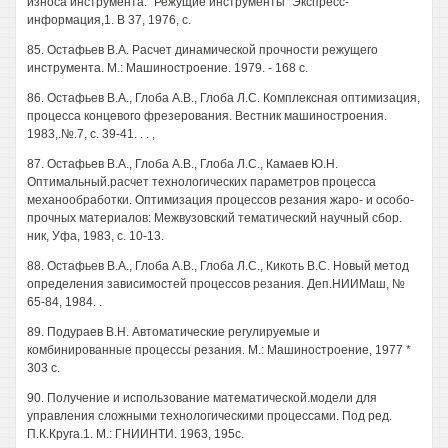
износа инструмента. "Режущие инструменты" Экспресс-
информация,1. В 37, 1976, с.
85. Остафьев В.А. Расчет динамической прочности режущего
инструмента. М.: Машиностроение. 1979. - 168 с.
86. Остафьев В.А., Глоба A.B., Глоба Л.С. Комплексная оптимизация,
процесса концевого фрезерования. Вестник машиностроения.
1983,.№.7, с. 39-41. . . ,
87. Остафьев В.А., Глоба A.B., Глоба Л.С., Камаев Ю.Н.
Оптимальный.расчет технологических параметров процесса
механообработки. Оптимизация процессов резания жаро- и особо-
прочных материалов: Межвузовский тематический научный сбор.
ник, Уфа, 1983, с. 10-13.
88. Остафьев В.А., Глоба A.B., Глоба Л.С., Кикоть B.C. Новый метод
определения зависимостей процессов резания. Деп.НИИМаш, №
65-84, 1984. .
89. Подураев В.Н. Автоматические регулируемые и
комбинированные процессы резания. М.: Машиностроение, 1977 *
303 с.
90. Получение и использование математической.модели для
управления сложными технологическими процессами. Под ред.
П.К.Круга.1. М.: ГНИИНТИ. 1963, 195с.