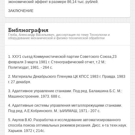
экономический эффект в размере 86,14 тыс. рублей.
ЗАКЛЮЧЕНИЕ
Библиография
Глоба, Александр Васильевич, диссертация по теме Технологии и
оборудование механической и физико-технической обработки
1. ХХУ1 съезд Коммунистической партии Советского Союза,23
февраля 3 марта 1981 г. Стенографический отчет, т.2 М.:
Политиздат, 1981. - 264 с.
2. Материалы Декабрьского Пленума ЦК КПСС 1983 г. Правда. 1983
г. 27 декабря.
3. Адаптивное управление станками. Под ред. Балакшина Б.С. М.:
Машиностроение. 1973. 688 с.
4. Адаптивные системы управления металлорежущими станками.
Под ред. А.Е.Кобринского. М.: ЫИИМАШ, 1971.- 207 с.
5. Акулов В.Ю. Разработка и исследование автоматизированного
способа поиска оптимальных режимов резания. Дисс. к-та техн.наук.
Харьков. 1972 г, 214с.