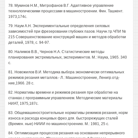
78. Мукинов Н.М., Митрофанов В.Г. Адаптивное управление
технологическими процессами в машиностроении. Фин. Ташкент.
1973,174с.
79. Наум А.Н. Экспериментальные определения силовых
зависимостей при фрезеровании глубоких пазов. Научн.тр.ЧПИ №
215 Совершенствование конструкций машин и методов обработки
деталей, 1978, с. 94-97.
80. Налимов В.В., Чернов H.A. Статистические методы
планирования экстремальных, экспериментов. М.: Наука, 1965. 340
с.
81. Новожилов В.И. Методика выбора экономически оптимальных
режимов резания металлов.- Л.: Машиностроение, Ленигр.отд-
ние,1966. 28 с.
82. Нормативы времени и режимов резания при обработке на
станках.с программным управлением. Методические материалы
НИАТ, 1975,187с.
83. Общемашиностроительные нормативы режимов резания, норм
износа и расхода концевых фрез для. быстрорежущих сталей
(Времен. ные) НИИИ по машиностроению. М.: 1981, 25 с.
84. Оптимизация процессов резания на основании непрерывного