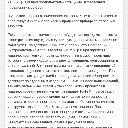
на 5075$, а общая продолжительность цикла изготовления
продукции на 50-60$.
В условиях широкого применения станков с ЧПУ вопросы качества
проектируемых технологических процессов приобретают особую
важность.
Если говорить о режимах резания [/#¿1, то мы находимся на таком
этапе развития науки, когда существующие нормативы резания не
могут успеть за достижениями в технологии, станкостроении и
инструментальном производстве. До 75% [зз] цредприятий
машиностроительной промышленности выпускают продукцию,
которая по своему характеру является серийной, мелкосерийной и
индивидуальной. В течении года на каждом из таких предприятий
выполняется до нескольких сотен заказов на новые изделия. При
этом номенклатура деталей только для механической обработки
достигает по отдельным изделиям 150 тыс. и более наименований,
так как удельный вес типовых технологических процессов в
машиностроении не велик и не превышает 10-12% (подготовка к
запуску каждого нового изделия начинается почти заново). В
результате этого в производстве находится большое количество
инструментального и обрабатываемых материалов. При
составлении технологического процесса и назначении режимов
резания технолог пользуется таблицами, нормативами и
базируется на собственном опыте,в результате чего
технологический процесс получается далеким от оптимального.