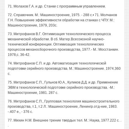
71. Молахов Г.А. и др. Станки с программным управлением.
72. Справочник. М.: Машиностроение, 1975. - 288 с.• 71. Молчанов
Г.Н. Повышение эффективности обработки на станках с ЧПУ. М.:
Машиностроение, 1979, 203с.
73. Митрофанов В.Г. Оптимизация технологического процесса
механической обработки. В сб. Матер.Всесоюзной научно-
технической конференции. Оптимизация технологических
процессов механосборочного производства, 1977.- М.: Мосстанкин.
1978,с. 36-42.
74. Митрофанов С.П. и др. Автоматизация технологической
подготовки серийного производства. М.: Машиностроение. 1974.360
с.
75. Митрофанов С.П., Гульнов Ю.А., Куликов Д.Д. и др. Применение
ЭВМ в технологической подготовке серийного производства. -М.:
Машиностроение, 1981. 287 с.
76. Митрофанов С.П., Групповая.технология машиностроительного
производства, т.1, т.2 Л.: Машиностроение, Ленингр.отд-ние, 1983.
-.407 е., - 376 с.
77. Михин Н.М. Внешнее трение твердых тел. М.: Наука, 1977.222 с. .
.