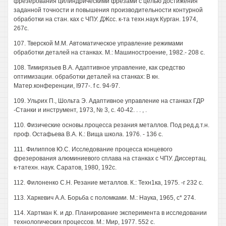
фрезерования цилиндрическими фрезами с целью достижения
заданной точности и повышения производительности контурной
обработки на стан. ках с ЧПУ. ДЖсс. к-та техн.наук Курган. 1974,
267с.
107. Тверской М.М. Автоматическое управление режимами
обработки деталей на станках. М.: Машиностроение, 1982.- 208 с.
108. Тимирязьев В.А. Адаптивное управление, как средство
оптимизации. обработки деталей на станках: В кн.
Матер.конференции, I977-. f с. 94-97.
109. Ульрих П., Шольта Э. Адаптивное управление на станках ГДР
-Станки и инструмент, 1973, № 3, с. 40-42. . . , .
110. Физические основы.процесса резания металлов. Под ред.д.т.н.
проф. Остафьева В.А. К.: Вища школа. 1976. - 136 с.
111. Филиппов Ю.С. Исследование процесса концевого
фрезерования алюминиевого сплава на станках с ЧПУ. Диссертац.
к-татехн. наук. Саратов, 1980, 192с.
112. Филоненко С.Н. Резание металлов. К.: Техн1ка, 1975. -г 232 с.
113. Харкевич A.A. Борьба с поломками. М.: Наука, 1965, с* 274.
114. Хартман К. и др. Планирование эксперимента в исследовании
технологических процессов. М.: Мир, 1977. 552 с.