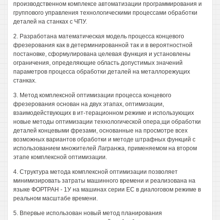
производственном комплексе автоматизации программирования и
группового управления технологическими процессами обработки
деталей на станках с ЧПУ.
2. Разработана математическая модель процесса концевого
фрезерования как в детерминированной так и в вероятностной
постановке, сформулирована целевая функция и установлены
ограничения, определяющие область допустимых значений
параметров процесса обработки деталей на металлорежущих
станках.
3. Метод комплексной оптимизации процесса концевого
фрезерования основан на двух этапах, оптимизации,
взаимодействующих в ит-терационном режиме и использующих
новые методы оптимизации технологической опера,щи обработки
деталей концевыми фрезами, основанные на просмотре всех
возможных вариантов обработки и методе штрафных функций с
использованием множителей Лагранжа, применяемом на втором
этапе комплексной оптимизации.
4. Структура метода комплексной оптимизации позволяет
минимизировать затраты машинного времени и реализована на
языке ФОРТРАН - 1У на машинах серии ЕС в диалоговом режиме в
реальном масштабе времени.
5. Впервые использован новый метод планирования