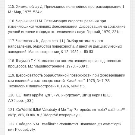
115. Химмельблау Д. Прикладное нелинейное программирование.1.
М.: Мир, 1975. 534 с.
116. Чернышев Н.М. Оптимизация скорости резания при
изменяющихся условиях фрезерования. Диссертация на соискание
ученой степени кандидата технических наук. Горький, 1979, 221с.
117. Чистяков Ф.К., Дарсилев Ц.Ц. Выбор оптимального
направления. обработки поверхности. Известия Высших учебных
заведений. Машиностроение, & 12, 1982, с. II0-II3.
118. Шаумян Г.К. Комплексная автоматизация производственных
процессов. М.: Машиностроение, 1973. - 639 с.
119. Шероховатость обработанной поверхности при фрезеровании
кри-волинейчатых поверхностей. Кикай-кеп". 1975, № 7,P.S.
Технология машиностроения. 1976, №4« с.5.
120. EE Ttans appâte. /¿fr*, «W, ,ииргрхае/^, ШИЩ еериз Щ Ш,
A/3?,pep. ¿S3,)
121. Co?dùitfê.tMb£ Vaicdcdy rf Me Tay Рог ерюйспm meto? cuttîno.a™.
ei/?p, /9?/, /9 л/V. л ,f ЭМлрг&ё ихерернауш.
122. Coéd¿no S.M Tftaeñím'nf Ptodutttvctcf Tftountaen ¿ts watt cf optí/
пйт Pîoduett vtty.