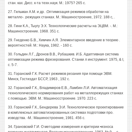
стан. ках. Дисс. к-та техн.наук. М.: 1975? 265 с.
27. Гильман A.M. и др. .Оптимизация режимов обработки на
металло-. режущих станках. М.: Машиностроение, 1972. 188 с, .
28. Гини К.А., Тыугу Э.Х. Технологические расчеты на ЭЦВМ. -. М.:
Машиностроение. 1968. 351 с.
29. Гнеденко Б.В., Химчин А.Я. Элементарное введение в теорию .
вероятностей. М.: Наука, 1982. - 160 с.
30. Гольдин Л.Г., Дронов В.В., Рубашкив. И.Б. Адаптивная система
оптимизации режима фрезерования. Станки л инструмент. 1975, & I,
с. 5-7.
31. Горанский Г.К. Расчет режимов резания при помощи ЭВМ.
Минск, Гостиздат БССР, 1963 , 192 с.
32. Горанский Г.К., Владимиров Е.В., Ламбин Л.И. Автоматизация
технологического нормирования работ на металлорежущих станках
с помощью. ЭВМ. М.: Машиносстроение. 1970. 223 с.
33. Горанский Г.К., Бендерева Э.И. Технологическое проектирование
в комплексных автоматизированных системах подготовки про.
изводства. -М.: Машиностроение, 1981. 456 с.
34. Грановский Г.И. О методике измерения и критерии •износа