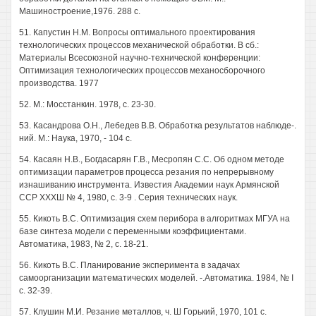
Машиностроение,1976. 288 с.
51. Капустин Н.М. Вопросы оптимального проектирования
технологических процессов механической обработки. В сб.:
Материалы Всесоюзной научно-технической конференции:
Оптимизация технологических процессов механосборочного
производства. 1977
52. М.: Мосстанкин. 1978, с. 23-30.
53. Касандрова О.Н., Лебедев В.В. Обработка результатов наблюде-.
ний. М.: Наука, 1970, - 104 с.
54. Касаян Н.В., Богдасарян Г.В., Месропян С.С. Об одном методе
оптимизации параметров процесса резания по непрерывному
изнашиванию инструмента. Известия Академии наук Армянской
ССР ХХХШ № 4, 1980, с. 3-9 . Серия технических наук.
55. Кикоть B.C. Оптимизация схем перибора в алгоритмах МГУА на
базе синтеза модели с переменными коэффициентами.
Автоматика, 1983, № 2, с. 18-21.
56. Кикоть B.C. Планирование эксперимента в задачах
самоорганизации математических моделей. -.Автоматика. 1984, № I
с. 32-39.
57. Клушин М.И. Резание металлов, ч. Ш Горький, 1970, 101 с.