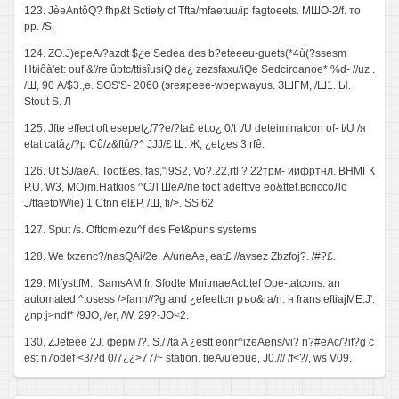
123. JèeAntôQ? fhp&t Sctiety cf Tfta/mfaetuu/ip fagtoeets. МШО-2/f. то
pp. /S.
124. ZO.J)epeA/?azdt $¿e Sedea des b?eteeeu-guets(*4ù(?ssesm
Ht/iôà'et: ouf &'/ге ûptc/ttisîusiQ de¿ zezsfaxu/iQe Sedciroanoe* %d- //uz .
/Ш, 90 A/$3.,e. SOS'S- 2060 (эгеяреее-wpepwayus. ЗШГМ, /Ш1. Ы.
Stout S. Л
125. Jfte effect oft esepet¿/7?e/?ta£ etto¿ 0/t t/U deteiminatcon of- t/U /я
etat catá¿/?p Cû/z&ftû/?^ JJJ/£ Ш. Ж, ¿et¿es 3 rfê.
126. Ut SJ/aeA. Toot£es. fas,"i9S2, Vo?.22,rtl ? 22трм- иифртнл. ВНМГК
P.U. W3, МО)m.Hatkios ^СЛ ШеА/пе toot adefttve eo&ttef.вспссоЛс
J/tfaetoW/ie) 1 Ctnn el£P, /Ш, fi/>. SS 62
127. Sput /s. Ofttcmiezu^f des Fet&puns systems
128. We txzenc?/nasQAi/2е. A/uneAe, eat£ //avsez Zbzfoj?. /#?£.
129. MtfysttfM., SamsAM.fr, Sfodte MnitmaeAcbtef Ope-tatcons: an
automated ^tosess />fann//?g and ¿efeettcn ръо&га/гг. н frans eftiajME.J'.
¿np.j>ndf* /9JO, /ег, /W, 29?-JO<2.
130. ZJeteee 2J. ферм /?. S./ /ta A ¿estt eonr^izeAens/vi? n?#eAc/?if?g с
est n7odef <3/?d 0/7¿¿>77/~ station. tieA/u'epue, J0./// /f<?/, ws V09.