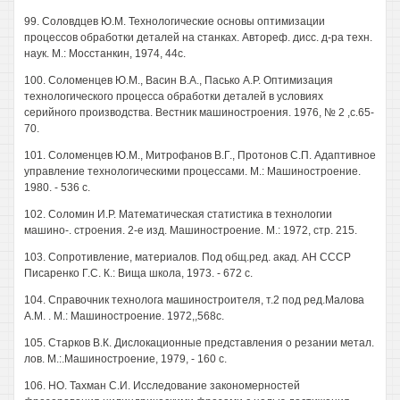
99. Соловдцев Ю.М. Технологические основы оптимизации
процессов обработки деталей на станках. Автореф. дисс. д-ра техн.
наук. М.: Мосстанкин, 1974, 44с.
100. Соломенцев Ю.М., Васин В.А., Пасько А.Р. Оптимизация
технологического процесса обработки деталей в условиях
серийного производства. Вестник машиностроения. 1976, № 2 ,с.65-
70.
101. Соломенцев Ю.М., Митрофанов В.Г., Протонов С.П. Адаптивное
управление технологическими процессами. М.: Машиностроение.
1980. - 536 с.
102. Соломин И.Р. Математическая статистика в технологии
машино-. строения. 2-е изд. Машиностроение. М.: 1972, стр. 215.
103. Сопротивление, материалов. Под общ.ред. акад. АН СССР
Писаренко Г.С. К.: Вища школа, 1973. - 672 с.
104. Справочник технолога машиностроителя, т.2 под ред.Малова
A.M. . М.: Машиностроение. 1972,,568с.
105. Старков В.К. Дислокационные представления о резании метал.
лов. М.:.Машиностроение, 1979, - 160 с.
106. НО. Тахман С.И. Исследование закономерностей