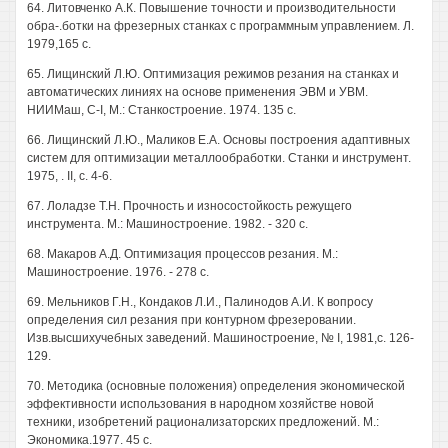
64. Литовченко А.К. Повышение точности и производительности
обра-.ботки на фрезерных станках с программным управлением. Л.
1979,165 с.
65. Лищинский Л.Ю. Оптимизация режимов резания на станках и
автоматических линиях на основе применения ЭВМ и УВМ.
НИИМаш, C-I, М.: Станкостроение. 1974. 135 с.
66. Лищинский Л.Ю., Маликов Е.А. Основы построения адаптивных
систем для оптимизации металлообработки. Станки и инструмент.
1975, . II, с. 4-6.
67. Лоладзе Т.Н. Прочность и износостойкость режущего
инструмента. М.: Машиностроение. 1982. - 320 с.
68. Макаров А.Д. Оптимизация процессов резания. М.:
Машиностроение. 1976. - 278 с.
69. Мельников Г.Н., Кондаков Л.И., Палинодов А.И. К вопросу
определения сил резания при контурном фрезеровании.
Изв.высшихучебных заведений. Машиностроение, № I, 1981,с. 126-
129.
70. Методика (основные положения) определения экономической
эффективности использования в народном хозяйстве новой
техники, изобретений рационализаторских предложений. М.:
Экономика.1977. 45 с.