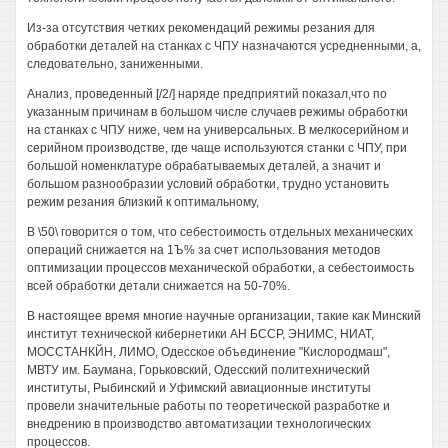
Из-за отсутствия четких рекомендаций режимы резания для
обработки деталей на станках с ЧПУ назначаются усредненными, а,
следовательно, заниженными.
Анализ, проведенный [/2/] наряде предприятий показал,что по
указанным причинам в большом числе случаев режимы обработки
на станках с ЧПУ ниже, чем на универсальных. В мелкосерийном и
серийном производстве, где чаще используются станки с ЧПУ, при
большой номенклатуре обрабатываемых деталей, а значит и
большом разнообразии условий обработки, трудно установить
режим резания близкий к оптимальному,
В \50\ говорится о том, что себестоимость отдельных механических
операций снижается на 1Ъ% за счет использования методов
оптимизации процессов механической обработки, а себестоимость
всей обработки детали снижается на 50-70%.
В настоящее время многие научные организации, такие как Минский
институт технической кибернетики АН БССР, ЭНИМС, НИАТ,
МОССТАНКЙН, ЛИМО, Одесское объединение "Кислородмаш",
МВТУ им. Баумана, Горьковский, Одесский политехнический
институты, Рыбинский и Уфимский авиационные институты
провели значительные работы по теоретической разработке и
внедрению в производство автоматизации технологических
процессов.