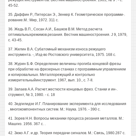
режущих инструментов. Вестник машиностроения. 1963, № 9 . - с.
45-52.
35. Даффин Р., Питерсан Э., Зенкер К. Геометрическое программи-.
рование.М.: Мир, 1972. 311 с.
36. Жедь В.П., Сосан А.И., Башков В.М. Метод расчета
оптимальныхрежимов.резания. Вестник машиностроения. J 9, 1979,
с. 43-45.
37. Жилин В.А. Субатомный механизм износа режущего
инструмента. -, Изд-во Ростовского университета, 1975. 168 с.
38. Журин Б.Ф. Определение величины прогиба концевой фрезы
при обработке на фрезерных станках с программным управлением
и копировальных. Металлорежущий.и контрольно
измерительныйинструмент. 1967, вып. 10., с. 7-II.
39. Запаев A.A. Расчет.жесткости концевых фрез. Станки и ин-.
струмент, № 3, 1980. - с. 18
40. Зедгилидзе И.Г. Планирование эксперимента для исследования
, многокомпонентных систем. М.: Наука. 1976. - 390 с.
41. Зорев H.H. Вопросы механики процесса резания металлов. М.:
Машгиз. 1956. 367 с. .
42. Зюко А.Г. и др. Теория передачи сигналов. М.: Связь, 1980.287 с.