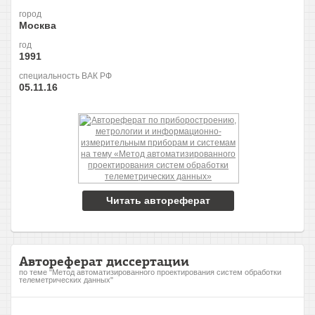
город
Москва
год
1991
специальность ВАК РФ
05.11.16
Читать автореферат
Автореферат диссертации
по теме "Метод автоматизированного проектирования систем обработки
телеметрических данных"