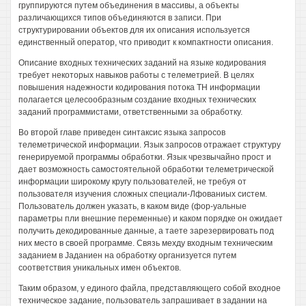
группируются путем объединения в массивы, а объекты
различающихся типов объединяются в записи. При
структурировании объектов для их описания используется
единственный оператор, что приводит к компактности описания.
Описание входных технических заданий на языке кодирования
требует некоторых навыков работы с телеметрией. В целях
повышения надежности кодирования потока ТН информации
полагается целесообразным создание входных технических
заданий программистами, ответственными за обработку.
Во второй главе приведен синтаксис языка запросов
телеметрической информации. Язык запросов отражает структуру
генерируемой программы обработки. Язык чрезвычайно прост и
дает возможность самостоятельной обработки телеметрической
информации широкому кругу пользователей, не требуя от
пользователя изучения сложных специали-Лфованиых систем.
Пользователь должен указать, в каком виде (фор-уальные
параметры пли внешние переменные) и каком порядке он ожидает
получить декодированные данные, а таете зарезервировать под
них место в своей программе. Связь мехду входным техническим
заданием в Jaдaниeн на обработку организуется путем
соответствия уникальных имен объектов.
Таким образом, у единого файла, представляющего собой входное
техническое задание, пользователь запрашивает в задании на