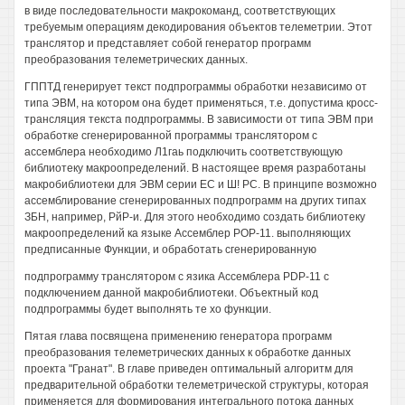
в виде последовательности макрокоманд, соответствующих
требуемым операциям декодирования объектов телеметрии. Этот
транслятор и представляет собой генератор программ
преобразования телеметрических данных.
ГППТД генерирует текст подпрограммы обработки независимо от
типа ЭВМ, на котором она будет применяться, т.е. допустима кросс-
трансляция текста подпрограммы. В зависимости от типа ЭВМ при
обработке сгенерированной программы транслятором с
ассемблера необходимо Л1гаь подключить соответствующую
библиотеку макроопределений. В настоящее время разработаны
макробиблиотеки для ЭВМ серии ЕС и Ш! РС. В принципе возможно
ассемблирование сгенерированных подпрограмм на других типах
ЗБН, например, РйР-и. Для этого необходимо создать библиотеку
макроопределений ка языке Ассемблер РОР-11. выполняющих
предписанные Функции, и обработать сгенерированную
подпрограмму транслятором с язика Ассемблера PDP-11 с
подключением данной макробиблиотеки. Объектный код
подпрограммы будет выполнять те хо функции.
Пятая глава посвящена применению генератора программ
преобразования телеметрических данных к обработке данных
проекта "Гранат". В главе приведен оптимальный алгоритм для
предварительной обработки телеметрической структуры, которая
применяется для формирования интегрального потока данных