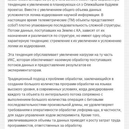
тенденцию к увеличению в планируюзшх-сл з Олижайшем будукем
проектах. Вместе с увеличением общего объема данных
усложняется логика кодирования научной информации. В
настоящее время телеметрические (ТМ) объекты представляют
ссбоП плотно упакованную последовательность сложной структуры.
Потоки данных, поступавших на Землю с КА, зависят от их
назначения и различаются по структуре, но имеют одну обцуа
характерную тенденцию: стремление к их увеличении н усложнению
логики их кодирования.
Эта тенденция обуславливает увеличение нагрузки на ту часть
ИКС, которая обеспечивает наземную обработку поступавших
потоков данных и предоставление результатов ее
экспериментаторам.
Традиционный подход к проблеме обработки, заключающийся в
создании большого количества программ обработки на языках
высокого уровня, в современных условиях, когда декодирование
каждого та объекта пз интегрального потока сопряжено с
выполнением большого количества операция с битовыми
последовательностями произвольной длины, не удовлетворяет
требованиям к оперативности обработки ¡геформа-щш, в частности,
для задач управления ходом эксперимента. Кроме того,
увеличивавшиеся объемы та данных приводят к росту затрат труда
программистов, ответственных за обработку.