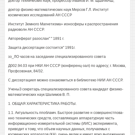
доктор технических наук, профессор Иванов И. М. ЩШИМАШ,
доктор физико-математических наук Мерсов Г.Л. Институт
космических исследований АН СССР
Институт Земного Магнетизма» ионосферы к распространения
радиоволн АН СССР.
Автореферат разослан" " 1891 г.
Защита диссертации состоится" 1991г.
зз_ЛО часов на заседании специализированного совета
Д002.94.03 при НКИ АН СССР (конференц-зал) по адресу; г. Москва,
Прсфсовэная, 84/32.
С диссертациеп можно ознакомиться в библиотеко НИИ АН СССР.
УченыЗ секретарь специализированного совета кандидат физико-
математических наук Шалимов В. П.
1. ОБЩАЯ ХАРАКТЕРИСТИКА РАБОТЫ.
1.1. Актуальность ппобламч. Быстрое развитие н совершенстпова-
нно технических средств, составляющих аппаратурную часть
информационно-измерительной системы (ИИС) эксперимента,
приводит к тому, что объем научных данных, получаемых с
космических аппаратов (КА), очень велик и имеет ярко выраженную