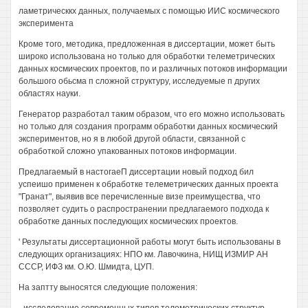
ламетрическкх данных, получаемых с помощью ИИС космического
эксперимента
Кроме того, методика, предложенная в диссертации, может быть
широко использована но только для обработки телеметрических
данных космических проектов, по и различных потоков информации
большого обьсма п сложной структуру, исследуемые п других
областях науки.
Генератор разработал таким образом, что его можно использовать
но только для создания программ обработки данных космический
экспериментов, но я в любой другой области, связанной с
обработкой сложно упакованных потоков информации.
Предлагаемый в настогаеП диссертации новый подход бил
успеишо применен к обработке телеметрических данных проекта
"Гранат", выявив все перечисленные визе преимущества, что
позволяет судить о распространении предлагаемого подхода к
обработке данных последующих космических проектов.
' Результаты диссертационной работы могут быть использованы в
следующих организациях: НПО км. Лавочкина, НИЩ ИЗМИР АН
СССР, ИФЗ км. О.Ю. Шмидта, ЦУП.
На заптту выносятся следующие положения: