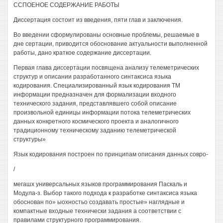
ССПОЕНОЕ СОДЕРЖАНИЕ РАБОТЫ
Диссертация состоит из введения, пяти глав и заключения.
Во введении сформулированы основные проблемы, решаемые в
дне сертации, приводится обоснование актуальности выполненной
работы, дано краткое содержание диссертации.
Первая глава диссертации посвящена анализу телеметрических
структур и описании разработанного синтаксиса языка
кодирования. Специализированный язык кодирования ТМ
информации предназначен для формализации входного
технического задания, представлявшего собой описание
произвольной единицы информации потока телеметрических
данных конкретного космического проекта и аналогичного
традиционному техническому заданию телеметрической
структуры»
Язык кодирования построен по принципам описания данных совро-
/
мегашх универсальных языков программирования Паскаль и
Модула-з. Выбор такого подхода к разработке синтаксиса языка
обоснован по» ыохностьо создавать простые» наглядные и
компактные входные технически задания а соответствии с
правилами структурного программирования.