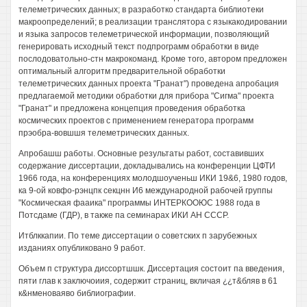
телеметрических данных; в разработко стандарта библиотеки
макроопределений; в реализации транслятора с языкакодировании
и языка запросов телеметрической информации, позволяющий
генерировать исходный текст подпрограмм обработки в виде
послодоватольно-стн макрокоманд. Кроме того, автором предложен
оптимальный алгоритм предварительной обработки
телеметрических данных проекта "Гранат") проведена апробация
предлагаемой методики обработки для прибора "Сигма" проекта
"Гранат" и предложена концепция проведения обработка
космических проектов с применением генератора программ
прэобра-вовшшя телеметрических данных.
Апробашш работы. Основные результаты работ, составивших
содержание диссертации, докладывались на конференции ЦФТИ
1966 года, на конференциях молодшоученьш ИКИ 19&6, 1980 годов,
ка 9-ой ковфо-рэнцпк секцнн И6 международной рабочей группы
"Космическая фааика" программы ИНТЕРКООЮС 1988 года в
Потсдаме (ГДР), в также па семинарах ИКИ АН СССР.
Итблккапии. По теме диссертации о советских п зарубежных
изданиях опубликовано 9 работ.
Объем п структура диссортшшк. Диссертация состоит па введения,
пяти глав к заключоиия, содержит страниц, вкличая ¿¿т&бляв в 61
к&нменоваяво библиографии.