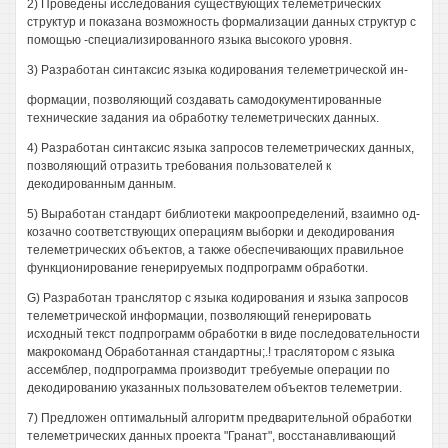
2) Проведены исследования существующих телеметрических
структур и показана возможность формализации данных структур с
помощью -специализированного языка высокого уровня.
3) Разработан синтаксис языка кодирования телеметрической ин-
формации, позволяющий создавать самодокументированные
технические задания иа обработку телеметрических данных.
4) Разработан синтаксис языка запросов телеметрических данных,
позволяющий отразить требования пользователей к
декодированным данным.
5) Выработан стандарт библиотеки макроопределений, взаимно од-
козачно соответствующих операциям выборки и декодирования
телеметрических объектов, а также обеспечивающих правильное
функционирование генерируемых подпрограмм обработки.
G) Разработан транслятор с языка кодирования и языка запросов
телеметрической информации, позволяющий генерировать
исходный текст подпрограмм обработки в виде последовательности
макрокоманд Обработанная стандартны;.! траслятором с языка
ассемблер, подпрограмма производит требуемые операции по
декодированию указанных пользователем объектов телеметрии.
7) Предложен оптимальный алгоритм предварительной обработки
телеметрических данных проекта "Гранат", восстанавливающий