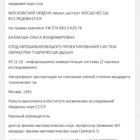
академия наук ссср
МОСКОВСКИЙ ОРДЕНА лишил ¡шстагут КОСШ1ЧЕС1Ш
КССЛЕДОВА1П1Я
На правах рукописи УЖ 579.683.5:629.78
БАЛАК1ША ОЛЬГА ВЛАДИМИРОВНА
ОТОД АВТОШИБНРОВЛШОГО ПРОЕКТИРОВАНИЯ СИСТЕМ
ОБРАБОТКИ ТтШРИЧЕСШК ДШ1ЫХ.
05.11.16 - ннфорнашюнно-измерптельше системы (2 научных
исследованиях)
Автореферат диссертации на соискание ученой степени кандидата
технических тук
Москва, 1991
Работа выполнена в Институте космических исследований
Акадешш наук СССР
Научный руководитель:
доктор физико-математических наук, профессор Шевченко ВЛ.
кандидат физико-математических наук Грибов Б.Э.