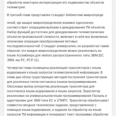
обработку некоторое интересующее его подмножество объектов
телеметрии.
В третьей главе представлен стандарт библиотеки макроопреде
лгний, где каадое макроопределение взаимно однозначно
соответствует операциям выборки и декодирования ТМ объектов.
Набор функций достаточен для декодирования телеметрических
объектов произвольной сложности, включает в себя все возможные
логические операции преобразования битовых
последовательностей. Стандарт универсален; он разработан таким
образом, что каждое макроопределение можно реализовать на
языке Ассемблера для любого распространенного типа ЭВМ (ЕС
ЭВМ, иш РС, РСР-11).
Четвертая глава посвящена реализации трансляторов с языка
кодирования к языка запросов телеметрической информации. В
главе дан обзор существующих методов построения трансляторов
для различных типов синтаксиса языков программирования.
Обоснован выбор алгоритма реализации транслятора для
снснтпксиса языка кодирования и языка запросов. Транслятор
реализован на универсальном языке программирования Паскаль и
адаптирован для ЭВМ типа ЕС и 1ПМРС. Транслятор обрабатывает
совместно входное техническое задание, представленное с
помощью языка кодирования, и задание па обработку на языке
запросов ТМ информации и генерирует текст программы обработки