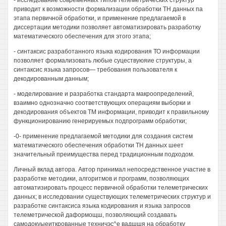
- исследование современных типов телеметрических структур
приводит к возможности формализации обработки ТН данных па
этапа первичной обработки, и применение предлагаемой в
диссертации методики позволяет автоматизировать разработку
математического обеспечения для этого этапа;
- синтаксис разработанного языка кодирования ТО информации
позволяет формализовать любые суцествуюяие структуры, а
синтаксис языка запросов— требования пользователя к
декодированным данным;
- моделирование и разработка стандарта макроопределений,
взаимно однозначно соответствующих операциям выборки и
декодирования объектов ТМ информации, приводит к правильному
функционированию генерируемых подпрограмм обработки;
-0- применение предлагаемой методики для создания систем
математического обеспечения обработки ТН данных шеет
значительный преимущества перед традиционным подходом.
Личный вклад автора. Автор принимал непосредственное участие в
разработке методики, алгоритмов и программ, позволяющих
автоматизировать процесс первичной обработки телеметрических
данных; в исследовании существующих телеметрических структур и
разработке синтаксиса языка кодирования и языка запросов
телеметрической даформощш, позволяющий создавать
самодокуыеиткрованные техничэс^е вадшшя на обработку