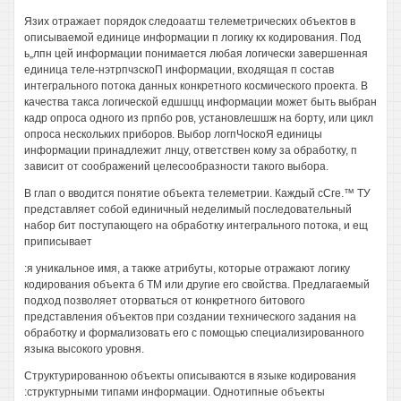
Язих отражает порядок следоаатш телеметрических объектов в
описываемой единице информации п логику кх кодирования. Под
ь„лпн цей информации понимается любая логически завершенная
единица теле-нэтрпчзскоП информации, входящая п состав
интегрального потока данных конкретного космического проекта. В
качества такса логической едшшцц информации может быть выбран
кадр опроса одного из прпбо ров, установлешшж на борту, или цикл
опроса нескольких приборов. Выбор логпЧоскоЯ единицы
информации принадлежит лнцу, ответствен кому за обработку, п
зависит от соображений целесообразности такого выбора.
В глап о вводится понятие объекта телеметрии. Каждый сСге.™ ТУ
представляет собой единичный неделимый последовательный
набор бит поступающего на обработку интегрального потока, и ещ
приписывает
:я уникальное имя, а также атрибуты, которые отражают логику
кодирования объекта б ТМ или другие его свойства. Предлагаемый
подход позволяет оторваться от конкретного битового
представления объектов при создании технического задания на
обработку и формализовать его с помощью специализированного
языка высокого уровня.
Структурированною объекты описываются в языке кодирования
:структурными типами информации. Однотипные объекты