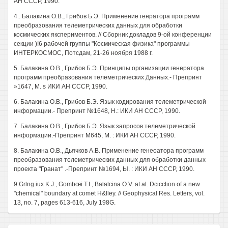
АН СССР, 1990.
4.. Балакина О.В., Грибов Б.Э. Применение генратора программ
преобразования телеметрических данных для обработки
космических якспериментов. // Сборник докладов 9-ой конференции
секции )!6 рабочей группы "Космическая физика" программы
ИНТЕРКОСМОС, Потсдам, 21-26 ноября 1988 г.
5. Балакина О.В., Грибов Б.Э. Принципы организации генератора
программ преобразования телеметрических Данных.- Препринт
»1647, M. s ИКИ АН СССР, 1990.
6. Балакина О.В., Грибов Б.Э. Язык кодирования телеметрической
информации.- Препринт №1648, Н.: ИКИ АН СССР, 1990.
7. Балакина О.В., Грибов Б.Э. Язык запросов телеметрической
информации.-Препринт М645, М. : ИКИ АН СССР, 1990.
8. Балакина О.В., Дьячков A.B. Применение генеоатора программ
преобразования телеметрических данных для обработки данных
проекта "Гранат" .-Препринт №1694, Ы. : ИКИ АН СССР, 1990.
9 Grlng.iux K.J., Gombœi T.I., Balalcina O.V. at al. Dcicction of a new
"chemical" boundary at comet H&lley. // Geophysical Res. Letters, vol.
13, no. 7, pages 613-616, July 198G.