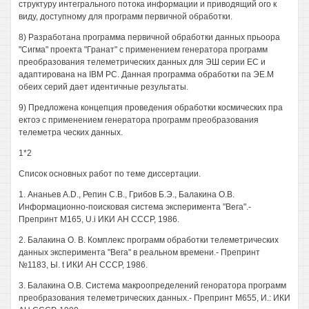
структуру интегрального потока информации и приводящий ого к
виду, доступному для программ первичной обработки.
8) Разработана программа первичной обработки данных прьоора
"Сигма" проекта "Гранат" с применением генератора программ
преобразования телеметрических данных для ЭШ серии ЕС и
адаптирована на IBM PC. Данная программа обработки па ЭЕ.М
обеих серий дает идентичные результаты.
9) Предложена концепция проведения обработки космических пра
ектоэ с применением генератора программ преобразования
телеметра ческих данных.
1*2
Список основных работ по теме диссертации.
1. Ананьев A.D., Репин C.B., Грибов Б.Э., Балакина О.В.
Информационно-поисковая система эксперимента "Вега".-
Препринт M165, U.i ИКИ АН СССР, 1986.
2. Балакина О. В. Комплекс программ обработки телеметрических
данных эксперимента "Вега" в реальном времени.- Препринт
№1183, Ы. t ИКИ АН СССР, 1986.
3. Балакина О.В. Система макроопределений геноратора программ
преобразования телеметрических данных.- Препринт М655, И.: ИКИ