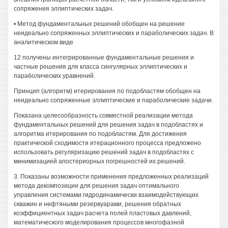
сопряжения эллиптических задач.
• Метод фундаментальных решений обобщен на решение
неидеально сопряженных эллиптических и параболических задач. В
аналитическом виде
12 получены интегрированные фундаментальные решения и
частные решения для класса сингулярных эллиптических и
параболических уравнений.
Принцип (алгоритм) итерирования по подобластям обобщен на
неидеально сопряженные эллиптические и параболические задачи.
Показана целесообразность совместной реализации метода
фундаментальных решений для решения задач в подобластях и
алгоритма итерирования по подобластям. Для достижения
практической сходимости итерационного процесса предложено
использовать регуляризацию решений задач в подобластях с
минимизацией апостериорных погрешностей их решений.
3. Показаны возможности применения предложенных реализаций
метода декомпозиции для решения задач оптимального
управления системами гидродинамически взаимодействующих
скважин и нефтяными резервуарами, решения обратных
коэффициентных задач расчета полей пластовых давлений,
математического моделирования процессов многофазной