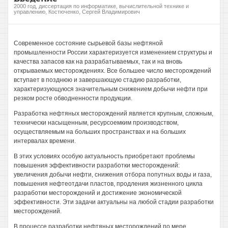
2000 год, диссертация по информатике, вычислительной технике и
управлению, Костюченко, Сергей Владимирович
Современное состояние сырьевой базы нефтяной
промышленности России характеризуется изменением структуры и
качества запасов как на разрабатываемых, так и на вновь
открываемых месторождениях. Все большее число месторождений
вступает в позднюю и завершающую стадию разработки,
характеризующуюся значительным снижением добычи нефти при
резком росте обводненности продукции.
Разработка нефтяных месторождений является крупным, сложным,
технически насыщенным, ресурсоемким производством,
осуществляемым на больших пространствах и на больших
интервалах времени.
В этих условиях особую актуальность приобретают проблемы
повышения эффективности разработки месторождений:
увеличения добычи нефти, снижения отбора попутных воды и газа,
повышения нефтеотдачи пластов, продления жизненного цикла
разработки месторождений и достижение экономической
эффективности. Эти задачи актуальны на любой стадии разработки
месторождений.
В процессе разработки нефтяных месторождений по мере