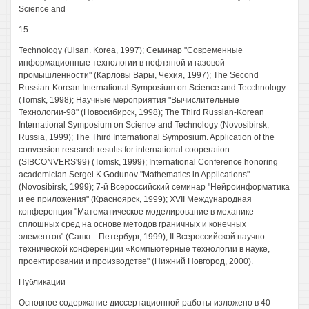
Science and
15
Technology (Ulsan. Korea, 1997); Семинар "Современные
информационные технологии в нефтяной и газовой
промышленности" (Карловы Вары, Чехия, 1997); The Second
Russian-Korean International Symposium on Science and Tecchnology
(Tomsk, 1998); Научные мероприятия "Вычислительные
Технологии-98" (Новосибирск, 1998); The Third Russian-Korean
International Symposium on Science and Technology (Novosibirsk,
Russia, 1999); The Third International Symposium. Application of the
conversion research results for international cooperation
(SIBCONVERS'99) (Tomsk, 1999); International Conference honoring
academician Sergei K.Godunov "Mathematics in Applications"
(Novosibirsk, 1999); 7-й Всероссийский семинар "Нейроинформатика
и ее приложения" (Красноярск, 1999); XVII Международная
конференция "Математическое моделирование в механике
сплошных сред на основе методов граничных и конечных
элементов" (Санкт - Петербург, 1999); II Всероссийской научно-
технической конференции «Компьютерные технологии в науке,
проектировании и производстве" (Нижний Новгород, 2000).
Публикации
Основное содержание диссертационной работы изложено в 40