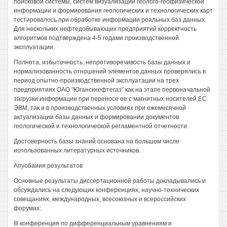
поисковой системы, систем визуализации геолого-геофизической
информации и формирования геологических и технологических карт
тестировалось при обработке информации реальных баз данных.
Для нескольких нефтедобывающих предприятий корректность
алгоритмов подтверждена 4-5 годами производственной
эксплуатации.
Полнота, избыточность, непротиворечивость базы данных и
нормализованность отношений элементов данных проверялись в
период опытно-производственной эксплуатации на трех
предприятиях ОАО "Юганскнефтегаз" как на этапе первоначальной
загрузки информации при переносе ее с магнитных носителей ЕС
ЭВМ, так и в производственных условиях при ежемесячной
актуализации базы данных и формировании документов
геологической и технологической регламентной отчетности.
Достоверность базы знаний основана на большом числе
использованных литературных источников.
Апуобаиия результатов
Основные результаты диссертационной работы докладывались и
обсуждались на следующих конференциях, научно-технических
совещаниях, международных, всесоюзных и всероссийских
форумах:
III конференция по дифференциальным уравнениям и