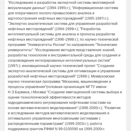
"Исследование и разработка экспертной системы многомерной
визуализации данных" (1994-1995г.г.); "Информационная система
для оперативного геолого-промыслового анализа и
картопостроения нефтяных месторождений" (1995-1997г.г.);
"Экспертно аналитическая система для управления разработкой
нефтяных месторождений" (1994-1999г.г.); "Разработка
интеллектуальной системы для анализа и прогноза разработки
нефтяных месторождений" (1996-1998г.г.); по научно-технической
программе "Университеты России" по направлению "Технические
университеты": "Исследование методов представления знаний,
разработка технологии и инструментальной среды для создания и
сопровождения интегрированных интеллектуальных систем"
(1997г.); инновационный научно-технический проект "Создание
экспертно-аналитической системы для оптимизации и управления
разработкой нефтяных месторождений" (1998г.); Межвузовская
научно-техническая программа "Механика, машиноведение и
процессы управления"(головная организация МГТУ имени
Н.Э.Баумана, г.Москва) "Создание имитационной системы выбора и
оценки технологической эффективности методов
гидродинамического регулирования нефтяными пластами на
основе математического моделирования" (1998-2000г.г.); "Развитие
и исследование методов математического моделирования и
оптимального управления многосвязными системами с
распределенными параметрами" (1999-2003г.г.); работа
поддержана грантом РФФИ N 99-0100590 на 1999-2000г.г.