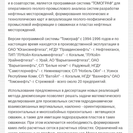
и в соавторстве, является программная система "ТОМОГРАФ" для
оперативного геолого-промыслового анализа систем разработки
нефтяных месторождений, формирования геологических и
технологических карт и визуализации геолого-геофизической и
промысловой информации о скважинах и пластах нефтяных
месторождений.
Версии программной системы "Томограф" с 1994-1996 годов и по
настоящее время находятся в производственной эксплуатации в
ОАО "Юганскнефтегаз", НГДУ "Правдинскнефть" - г. Нефтеюганск,
ТИП "ЛУКойл-Когалымнефтегаз" - г. Когалым, "ЛУКойл-
Урайнефтегаз" - г. Урай, АО "Варьеганнефтегаз", ОАО
"Варьеганнефть", СП "Белые ночи"- г. Радужный; НГДУ
"Самотлорнефть" - г. Нижневартовск; СП "Нобель Ойл" - г. Усинск
Республики Коми; СП "Ватойл" - г. Когалым, НГДУ "Вахнефть" ОАО
"Томскнефть"- г. Стрежевой - всего около 20 предприятий.
Использование предложенных в диссертации новых реализаций
метода декомпозиции позволяет решать задачи математического
моделирования для произвольных систем гидродинамически
взаимосвязанных вертикальных, наклонно - ориентированных,
горизонтальных и многозабойных горизонтально - ветвящихся
скважин, а также для имитации гидроразрывов пластов в таких
скважинах. При этом исключается необходимость формирования
каких-либо расчетных сеток в расчетных областях. Ограничений на