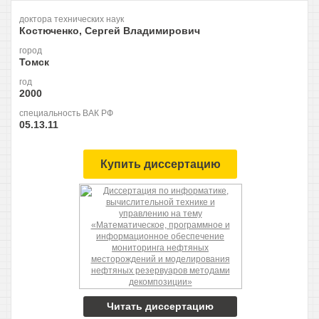
доктора технических наук
Костюченко, Сергей Владимирович
город
Томск
год
2000
специальность ВАК РФ
05.13.11
Купить диссертацию
Читать диссертацию