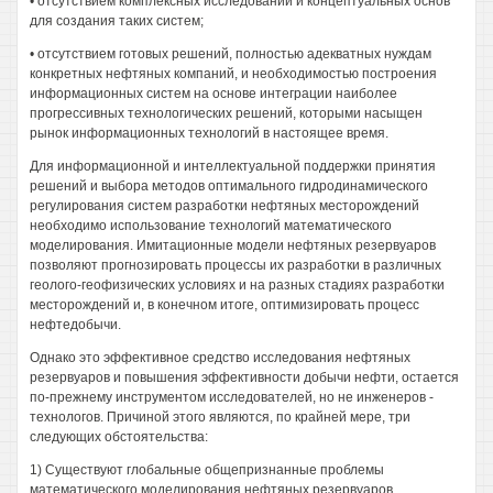
• отсутствием комплексных исследований и концептуальных основ
для создания таких систем;
• отсутствием готовых решений, полностью адекватных нуждам
конкретных нефтяных компаний, и необходимостью построения
информационных систем на основе интеграции наиболее
прогрессивных технологических решений, которыми насыщен
рынок информационных технологий в настоящее время.
Для информационной и интеллектуальной поддержки принятия
решений и выбора методов оптимального гидродинамического
регулирования систем разработки нефтяных месторождений
необходимо использование технологий математического
моделирования. Имитационные модели нефтяных резервуаров
позволяют прогнозировать процессы их разработки в различных
геолого-геофизических условиях и на разных стадиях разработки
месторождений и, в конечном итоге, оптимизировать процесс
нефтедобычи.
Однако это эффективное средство исследования нефтяных
резервуаров и повышения эффективности добычи нефти, остается
по-прежнему инструментом исследователей, но не инженеров -
технологов. Причиной этого являются, по крайней мере, три
следующих обстоятельства:
1) Существуют глобальные общепризнанные проблемы
математического моделирования нефтяных резервуаров,