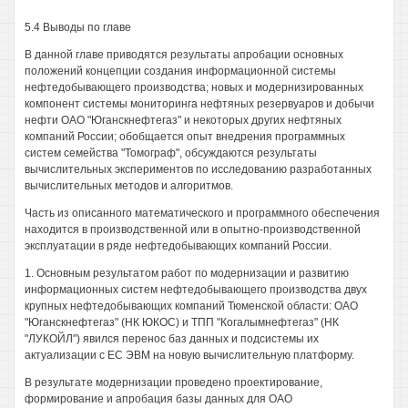
5.4 Выводы по главе
В данной главе приводятся результаты апробации основных
положений концепции создания информационной системы
нефтедобывающего производства; новых и модернизированных
компонент системы мониторинга нефтяных резервуаров и добычи
нефти ОАО "Юганскнефтегаз" и некоторых других нефтяных
компаний России; обобщается опыт внедрения программных
систем семейства "Томограф", обсуждаются результаты
вычислительных экспериментов по исследованию разработанных
вычислительных методов и алгоритмов.
Часть из описанного математического и программного обеспечения
находится в производственной или в опытно-производственной
эксплуатации в ряде нефтедобывающих компаний России.
1. Основным результатом работ по модернизации и развитию
информационных систем нефтедобывающего производства двух
крупных нефтедобывающих компаний Тюменской области: ОАО
"Юганскнефтегаз" (НК ЮКОС) и ТПП "Когалымнефтегаз" (НК
"ЛУКОЙЛ") явился перенос баз данных и подсистемы их
актуализации с ЕС ЭВМ на новую вычислительную платформу.
В результате модернизации проведено проектирование,
формирование и апробация базы данных для ОАО