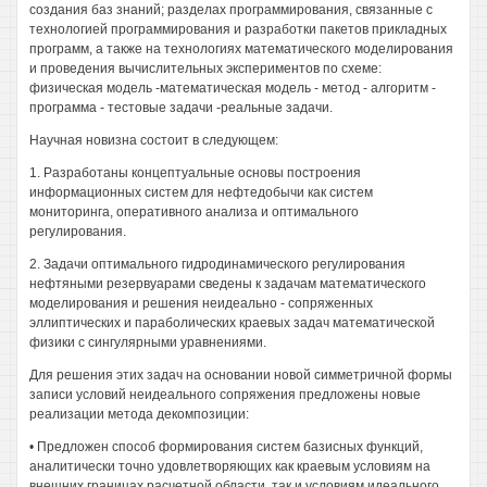
создания баз знаний; разделах программирования, связанные с
технологией программирования и разработки пакетов прикладных
программ, а также на технологиях математического моделирования
и проведения вычислительных экспериментов по схеме:
физическая модель -математическая модель - метод - алгоритм -
программа - тестовые задачи -реальные задачи.
Научная новизна состоит в следующем:
1. Разработаны концептуальные основы построения
информационных систем для нефтедобычи как систем
мониторинга, оперативного анализа и оптимального
регулирования.
2. Задачи оптимального гидродинамического регулирования
нефтяными резервуарами сведены к задачам математического
моделирования и решения неидеально - сопряженных
эллиптических и параболических краевых задач математической
физики с сингулярными уравнениями.
Для решения этих задач на основании новой симметричной формы
записи условий неидеального сопряжения предложены новые
реализации метода декомпозиции:
• Предложен способ формирования систем базисных функций,
аналитически точно удовлетворяющих как краевым условиям на
внешних границах расчетной области, так и условиям идеального