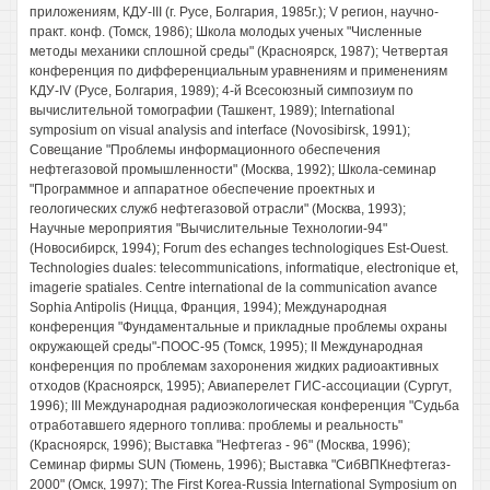
приложениям, КДУ-III (г. Русе, Болгария, 1985г.); V регион, научно-
практ. конф. (Томск, 1986); Школа молодых ученых "Численные
методы механики сплошной среды" (Красноярск, 1987); Четвертая
конференция по дифференциальным уравнениям и применениям
КДУ-IV (Русе, Болгария, 1989); 4-й Всесоюзный симпозиум по
вычислительной томографии (Ташкент, 1989); International
symposium on visual analysis and interface (Novosibirsk, 1991);
Совещание "Проблемы информационного обеспечения
нефтегазовой промышленности" (Москва, 1992); Школа-семинар
"Программное и аппаратное обеспечение проектных и
геологических служб нефтегазовой отрасли" (Москва, 1993);
Научные мероприятия "Вычислительные Технологии-94"
(Новосибирск, 1994); Forum des echanges technologiques Est-Ouest.
Technologies duales: telecommunications, informatique, electronique et,
imagerie spatiales. Centre international de la communication avance
Sophia Antipolis (Ницца, Франция, 1994); Международная
конференция "Фундаментальные и прикладные проблемы охраны
окружающей среды"-ПООС-95 (Томск, 1995); II Международная
конференция по проблемам захоронения жидких радиоактивных
отходов (Красноярск, 1995); Авиаперелет ГИС-ассоциации (Сургут,
1996); III Международная радиоэкологическая конференция "Судьба
отработавшего ядерного топлива: проблемы и реальность"
(Красноярск, 1996); Выставка "Нефтегаз - 96" (Москва, 1996);
Семинар фирмы SUN (Тюмень, 1996); Выставка "СибВПКнефтегаз-
2000" (Омск, 1997); The First Korea-Russia International Symposium on