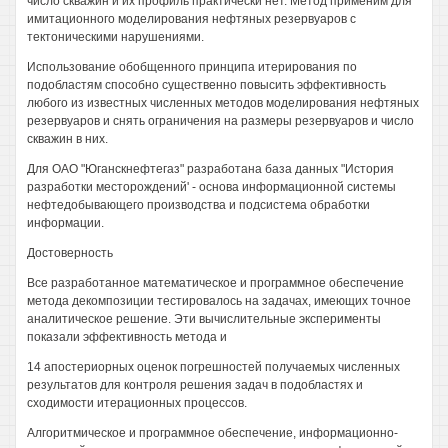
число скважин и их профиль практически нет. Метод применим для
имитационного моделирования нефтяных резервуаров с
тектоническими нарушениями.
Использование обобщенного принципа итерирования по
подобластям способно существенно повысить эффективность
любого из известных численных методов моделирования нефтяных
резервуаров и снять ограничения на размеры резервуаров и число
скважин в них.
Для ОАО "Юганскнефтегаз" разработана база данных "История
разработки месторождений' - основа информационной системы
нефтедобывающего производства и подсистема обработки
информации.
Достоверность
Все разработанное математическое и программное обеспечение
метода декомпозиции тестировалось на задачах, имеющих точное
аналитическое решение. Эти вычислительные эксперименты
показали эффективность метода и
14 апостериорных оценок погрешностей получаемых численных
результатов для контроля решения задач в подобластях и
сходимости итерационных процессов.
Алгоритмическое и программное обеспечение, информационно-