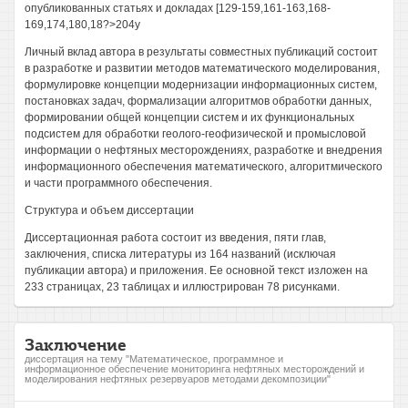
опубликованных статьях и докладах [129-159,161-163,168-
169,174,180,18?>204у
Личный вклад автора в результаты совместных публикаций состоит
в разработке и развитии методов математического моделирования,
формулировке концепции модернизации информационных систем,
постановках задач, формализации алгоритмов обработки данных,
формировании общей концепции систем и их функциональных
подсистем для обработки геолого-геофизической и промысловой
информации о нефтяных месторождениях, разработке и внедрения
информационного обеспечения математического, алгоритмического
и части программного обеспечения.
Структура и объем диссертации
Диссертационная работа состоит из введения, пяти глав,
заключения, списка литературы из 164 названий (исключая
публикации автора) и приложения. Ее основной текст изложен на
233 страницах, 23 таблицах и иллюстрирован 78 рисунками.
Заключение
диссертация на тему "Математическое, программное и
информационное обеспечение мониторинга нефтяных месторождений и
моделирования нефтяных резервуаров методами декомпозиции"