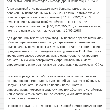
полностью неявных методов и метода дробных шагов [-/9*1,2483.
Альтернативой этим подходам могут быть, например, метод
переменных направлений [42Ъ, 256, 26Ц г явно-неявные схемы с
полной погрешностью аппроксимации [ 14, 2Н0-2Ч2, 242Н*2,
обладающие или абсолютной устойчивостью [74, 4-9,2.44]
илиусловной устойчивостью [240, 2*/2, 2Ч5, 246] но менее жесткой,
чем чисто явные разностные уравнения1 1409\ 2Н8].
Для уравнения7 в частных производных первого порядка в конечной
области определения ставится одно граничное условие первого
рода и начальное условие. На другом конце области определения
предполагается, что справедливо само уравнение 1551. Поэтому в
трехмерном случае особое внимание было уделено построению
разностных схем на поверхностях, ограничивающих область
определения,/ зс погрешностью аппроксимации не хуже, чем - О ( +д
)-.
В седьмом разделе разработаны новые алгоритмы численного
интегрирования- многомерных уравнений математической физики.
Получены разностные схемы с полной погрешностью
аппроксимации, которые в ряде случаев или абсолютно устойчивые,
или условие устойчивости менее жесткое, чем в чисто явных
разностных уравнениях.
На основе результатов, изложенных в данной работе, получено ряд