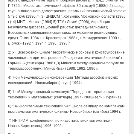
актов о внедрении методик и программ расчета: I) Предприятие п/я
Г-4725, г.Миасс -экономический эффект 30 тыс.руб (1988г). 2) завод
крупно-панельного домостроения -реальный экономический эффект
5 тыс. руб (1990 г.). 3) ЦНШСМ г. Хотьково, Московской области (1986
г.). 4) МИТ г. Москва (1984} 5) ТГУ г Ломе* (Г998), Апробация.
Результаты диссертационной работы: докладывалисьна:I)
Всесоюзных совещаниях-семинарах по механике реагирующих
сред:г. Томск-1984 г., г. Красноярск-1988 г., г. Междуреченск-1990 г.,
г.Томск - 1992 г., 1994 г., 1996., 1998 г.
2) УГ Всесоюзной школе "Теоретические основы и конструирование
численных алгоритмов решения? задач математической физики".г.
Горький -»(сентябрь) 1986 г.,3) Минском международном форуме по
тепломассообмену, г.Минск -(май) 1988, 1992, 1996 г.
4) 7-ой Международной конференции "Методы аэрофизических
исследований - Новосибирск (август) 1994 г.
5) 1-ый Международный симпозиум "Передовые термические
технологии и материалы:" (сентябрь) 1997 - г.Кацивели; (Украина).
6) "Вычислительные технологии 94": Школа-семинар по комплексам
программ математической физики.- Новосибирск (октябрь) 1994 г.
7) ИНПРИМ: конференция; по индустриальной математике -
Новосибирск (июнь) 1996, 1998 г.