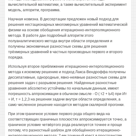
вычислительной математики, а также вычислительный эксперимент
модель, алгоритм, программа.
Научная новизна. В диссертации предложен новый подход для
решения нестационарных многомерных уравнений математической
физики на основе обобщения итерационно-интерполяционного
метода. В работе дан подробный алгоритм этого
полуаналитического метода внутри области определения и
получены экономичные разностные схемы для решения
трёхмерных уравнений в частных производных первого и второго
порядка.
Используя второе приближение итерационно-интерполяционного
метода к искомому решению и подход Лакса-Вендроффа получены
диссипативные, однородные, явно-неявные разностные схемы для
решения задач с разрывом решения. Найденные разностные
уравнения абсолютно устойчивы по начальным данным, имеют
погрешность аппроксимации в обычном смысле - О ( т2 + Ь4) при Ит
= И, т = 1,2,3 на решении задачи внутри области определения, а
само численное решение находится методом скалярной прогонки.
При этом граничное условие первого рода общего вида на
соответствующих граничных плоскостях аппроксимируется точно, а
граничное условие четвёртого рода реализуется точнее и проще
потому, что разностный шаблон для обобщённого итерационно-
интерполяционного метода: 7-ми точечный крест в пространстве