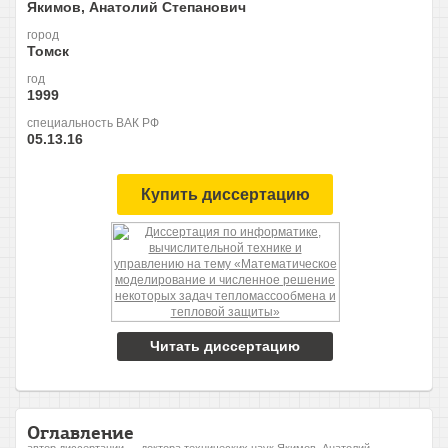
Якимов, Анатолий Степанович
город
Томск
год
1999
специальность ВАК РФ
05.13.16
Купить диссертацию
Читать диссертацию
Оглавление