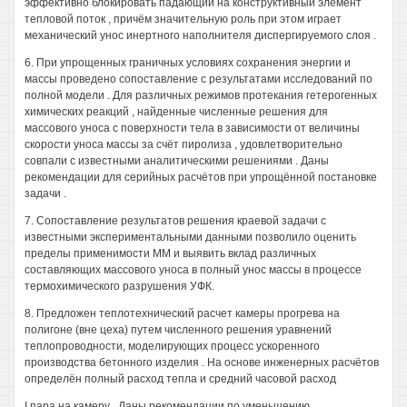
эффективно блокировать падающий на конструктивный элемент
тепловой поток , причём значительную роль при этом играет
механический унос инертного наполнителя диспергируемого слоя .
6. При упрощенных граничных условиях сохранения энергии и
массы проведено сопоставление с результатами исследований по
полной модели . Для различных режимов протекания гетерогенных
химических реакций , найденные численные решения для
массового уноса с поверхности тела в зависимости от величины
скорости уноса массы за счёт пиролиза , удовлетворительно
совпали с известными аналитическими решениями . Даны
рекомендации для серийных расчётов при упрощённой постановке
задачи .
7. Сопоставление результатов решения краевой задачи с
известными экспериментальными данными позволило оценить
пределы применимости ММ и выявить вклад различных
составляющих массового уноса в полный унос массы в процессе
термохимического разрушения УФК.
8. Предложен теплотехнический расчет камеры прогрева на
полигоне (вне цеха) путем численного решения уравнений
теплопроводности, моделирующих процесс ускоренного
производства бетонного изделия . На основе инженерных расчётов
определён полный расход тепла и средний часовой расход
I пара на камеру . Даны рекомендации по уменьшению