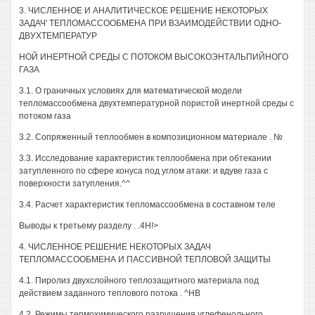
3. ЧИСЛЕННОЕ И АНАЛИТИЧЕСКОЕ РЕШЕНИЕ НЕКОТОРЫХ
ЗАДАЧ' ТЕПЛОМАССООБМЕНА ПРИ ВЗАИМОДЕЙСТВИИ ОДНО-
ДВУХТЕМПЕРАТУР
НОЙ ИНЕРТНОЙ СРЕДЫ С ПОТОКОМ ВЫСОКОЭНТАЛЬПИЙНОГО
ГАЗА
3.1. О граничных условиях для математической модели
тепломассообмена двухтемпературной пористой инертной среды с
потоком газа
3.2. Сопряженный теплообмен в композиционном материале . №
3.3. Исследование характеристик теплообмена при обтекании
затупленного по сфере конуса под углом атаки: и вдуве газа с
поверхности затупления.^^
3.4. Расчет характеристик тепломассообмена в составном теле
Выводы к третьему разделу . .4Н!>
4. ЧИСЛЕННОЕ РЕШЕНИЕ НЕКОТОРЫХ ЗАДАЧ
ТЕПЛОМАССООБМЕНА И ПАССИВНОЙ ТЕПЛОВОЙ ЗАЩИТЫ
4.1. Пиролиз двухслойного теплозащитного материала под
действием заданного теплового потока . ^НВ
4.2. Режимы термохимического разрушения углефенольного