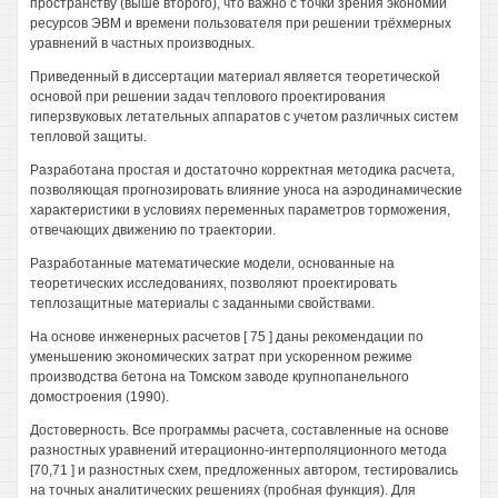
пространству (выше второго), что важно с точки зрения экономии
ресурсов ЭВМ и времени пользователя при решении трёхмерных
уравнений в частных производных.
Приведенный в диссертации материал является теоретической
основой при решении задач теплового проектирования
гиперзвуковых летательных аппаратов с учетом различных систем
тепловой защиты.
Разработана простая и достаточно корректная методика расчета,
позволяющая прогнозировать влияние уноса на аэродинамические
характеристики в условиях переменных параметров торможения,
отвечающих движению по траектории.
Разработанные математические модели, основанные на
теоретических исследованиях, позволяют проектировать
теплозащитные материалы с заданными свойствами.
На основе инженерных расчетов [ 75 ] даны рекомендации по
уменьшению экономических затрат при ускоренном режиме
производства бетона на Томском заводе крупнопанельного
домостроения (1990).
Достоверность. Все программы расчета, составленные на основе
разностных уравнений итерационно-интерполяционного метода
[70,71 ] и разностных схем, предложенных автором, тестировались
на точных аналитических решениях (пробная функция). Для