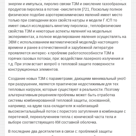
энергии и импульса, пиролиз связки ТЗМ и окисление газообразных
продуктов пиролиза в потоке -окислителя [721, Поскольку полное
физическое подобие аэротермохимических явлений имеет место
только при совпадении всех свойств натуры и модели Г /СП то
имеет смысл исследовать кинетику пиролиза-, теплофизические
свойства ТЗМ и некоторые аспекты явления! на модельных
экспериментах, а полное моделирование явления осуществлять на
ЭВМ с использованием математической моделиДо настоящего
времени и ранее в отечественной и зарубежной литературе
проявляется интерес- к проблеме работоспособности ТЗМ в
горячих газовых потоках, при: воздействии лазерного излучения и
т.д. При этом встает вопро© о тепловой защите поверхности
конструкционных элементов.
Создание новых ТЗМ с параметрами, дающими минимальный уно©
при разрушении, является практически недостижимым для тех
тепловых нагрузок, которые существуют в реальности. Поэтому
альтернативным решением проблемы может быть отработка
системы комбинированной тепловой защиты, основанной,
например, на вдуве газа-охладителя ж набегающий
высокоэнталышйный поток с пористого затупления в комбинации с
перетечкой, переизлучением тепла с конической часта тела и
выборе соответствующего КМ составной оболочка.
В последние два десятилетия в связи с: проблемой защиты