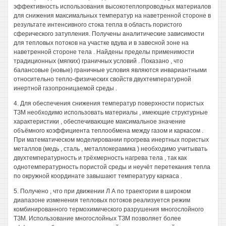
эффективность использования высокотеплопроводных материалов
для снижения максимальных температур на наветренной стороне в
результате интенсивного стока тепла в область пористого
сферического затупления. Получены аналитические зависимости
для тепловых потоков на участке вдува и в завесной зоне на
наветренной стороне тела . Найдены пределы применимости
традиционных (мягких) граничных условий . Показано , что
балансовые (новые) граничные условия являются инвариантными
относительно тепло-физических свойств двухтемпературной
инертной газопроницаемой среды .
4. Для обеспечения снижения температур поверхности пористых
ТЗМ необходимо использовать материалы , имеющие структурные
характеристики , обеспечивающие максимальное значение
объёмного коэффициента теплообмена между газом и каркасом .
При математическом моделировании прогрева инертных пористых
металлов (медь , сталь , металлокерамика ) необходимо учитывать
двухтемпературность и трёхмерность нагрева тела , так как
однотемпературность пористой среды и неучёт перетекания тепла
по окружной координате завышают температуру каркаса .
5. Получено , что при движении Л А по траектории в широком
диапазоне изменения тепловых потоков реализуется режим
комбинированного термохимического разрушения многослойного
ТЗМ. Использование многослойных ТЗМ позволяет более