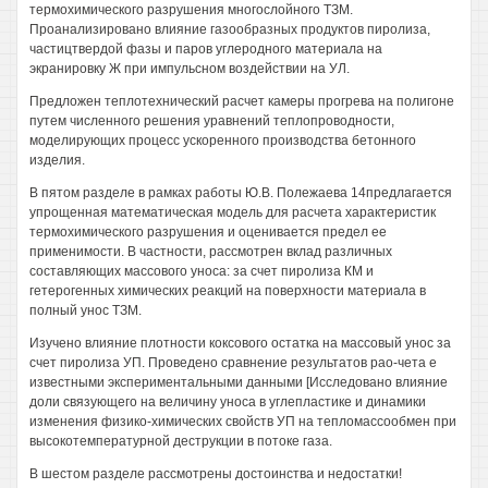
термохимического разрушения многослойного ТЗМ.
Проанализировано влияние газообразных продуктов пиролиза,
частицтвердой фазы и паров углеродного материала на
экранировку Ж при импульсном воздействии на УЛ.
Предложен теплотехнический расчет камеры прогрева на полигоне
путем численного решения уравнений теплопроводности,
моделирующих процесс ускоренного производства бетонного
изделия.
В пятом разделе в рамках работы Ю.В. Полежаева 14предлагается
упрощенная математическая модель для расчета характеристик
термохимического разрушения и оценивается предел ее
применимости. В частности, рассмотрен вклад различных
составляющих массового уноса: за счет пиролиза КМ и
гетерогенных химических реакций на поверхности материала в
полный унос ТЗМ.
Изучено влияние плотности коксового остатка на массовый унос за
счет пиролиза УП. Проведено сравнение результатов рао-чета е
известными экспериментальными данными [Исследовано влияние
доли связующего на величину уноса в углепластике и динамики
изменения физико-химических свойств УП на тепломассообмен при
высокотемпературной деструкции в потоке газа.
В шестом разделе рассмотрены достоинства и недостатки!