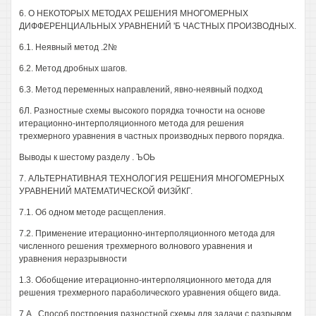
6. О НЕКОТОРЫХ МЕТОДАХ РЕШЕНИЯ МНОГОМЕРНЫХ
ДИФФЕРЕНЦИАЛЬНЫХ УРАВНЕНИЙ 'Б ЧАСТНЫХ ПРОИЗВОДНЫХ.
6.1. Неявный метод .2№
6.2. Метод дробных шагов.
6.3. Метод переменных направлений, явно-неявный подход
6Л. Разностные схемы высокого порядка точности на основе
итерационно-интерполяционного метода для решения
трехмерного уравнения в частных производных первого порядка.
Выводы к шестому разделу . ЪОЬ
7. АЛЬТЕРНАТИВНАЯ ТЕХНОЛОГИЯ РЕШЕНИЯ МНОГОМЕРНЫХ
УРАВНЕНИЙ МАТЕМАТИЧЕСКОЙ ФИЗЙКГ.
7.1. Об одном методе расщепления.
7.2. Применение итерационно-интерполяционного метода для
численного решения трехмерного волнового уравнения и
уравнения неразрывности
1.3. Обобщение итерационно-интерполяционного метода для
решения трехмерного параболического уравнения общего вида.
7 А . Способ построения разностной схемы для задачи с разрывом