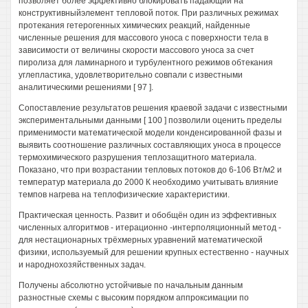
позволяет более эффективно блокировать падающий на
конструктивныйэлемент тепловой поток. При различных режимах
протекания гетерогенных химических реакций, найденные
численные решения для массового уноса с поверхности тела в
зависимости от величины скорости массового уноса за счет
пиролиза для ламинарного и турбулентного режимов обтекания
углепластика, удовлетворительно совпали с известными
аналитическими решениями [ 97 ].
Сопоставление результатов решения краевой задачи с известными
экспериментальными данными [ 100 ] позволили оценить пределы
применимости математической модели конденсированной фазы и
выявить соотношение различных составляющих уноса в процессе
термохимического разрушения теплозащитного материала.
Показано, что при возрастании тепловых потоков до 6-106 Вт/м2 и
температур материала до 2000 К необходимо учитывать влияние
темпов нагрева на теплофизические характеристики.
Практическая ценность. Развит и обобщён один из эффективных
численных алгоритмов - итерационно -интерполяционный метод -
для нестационарных трёхмерных уравнений математической
физики, используемый для решении крупных естественно - научных
и народнохозяйственных задач.
Получены абсолютно устойчивые по начальным данным
разностные схемы с высоким порядком аппроксимации по