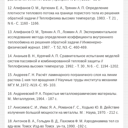
12. Алифанов О. М., Артюхин Е. А., Трянин А. П. Определение
плотности теплового потока на границе пористого тела из решения
обратной задачи // Теплофизика высоких температур. 1983. - Т. 21 ,
N 6.- С. 1160 - 1166.
13. Алифанов О. М., Трянин А. П., Ложкин А. Л. Экспериментальное
исследование метода определения коэффициента внутреннего
теплообмена из решения обратной задачи // Инженерно-
физический журнал. 1987. - Т. 52, N3.-С. 460-469.
14. Ананьев В. Н., Курячий А. П. Сравнительное испытание моделей
систем пассивной и комбинированной тепловой защиты //
Теплофизика высоких температур. 1992. - Т. 30 , N 6. - С. 1194 -1202.
15. Андреев Г. Н. Расчёт ламинарного пограничного слоя на линии
растека-1 ния тел вращения // Научные труды института механики
МГУ. М.,1972.-N19.-С. 95- 103.
16. Андриевский Р. А. Пористые металлокерамические материалы.
М.: Металлургия, 1964. - 187 с.
17. Анисимов С. И., Имас Я. А., Романов Г. С., Ходыко Ю. В. Действие
излучения большой мощности на металлы. М. : Наука, 1970. - 212 с.
18. Антонов В. А., Гольдин В. Д., Пахомов Ф. М. Аэродинамика тел со
вду-вом. Томск: Изд-во Томск . ун-та, 1990. -192 с.