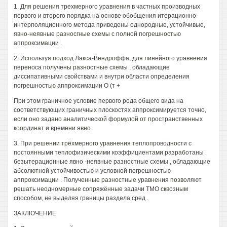
1. Для решения трехмерного уравнения в частных производных
первого и второго порядка на основе обобщения итерационно-
интерполяционного метода приведены однородные, устойчивые,
явно-неявные разносгные схемы с полной погрешностью
аппроксимации .
2. Используя подход Лакса-Вендроффа, для линейного уравнения
переноса получены разностные схемы , обладающие
диссипативными свойствами и внутри области определения
погрешностью аппроксимации О (т +
При этом граничное условие первого рода общего вида на
соответствующих граничных плоскостях аппроксимируется точно,
если оно задано аналитической формулой от пространственных
координат и времени явно.
3. При решении трёхмерного уравнения теплопроводности с
постоянными теплофизическими коэффициентами разработаны
безытерационные явно -неявные разностные схемы , обладающие
абсолютной устойчивостью и условной погрешностью
аппроксимации . Полученные разностные уравнения позволяют
решать неодномерные сопряжённые задачи ТМО сквозным
способом, не выделяя границы раздела сред .
ЗАКЛЮЧЕНИЕ