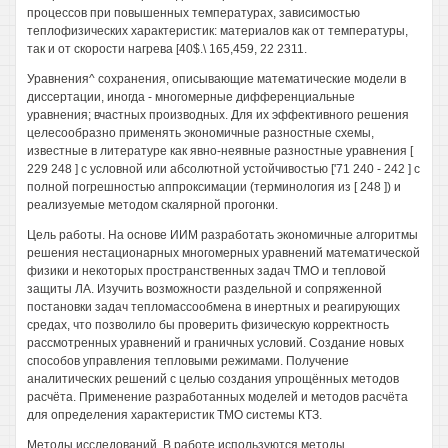
процессов при повышенных температурах, зависимостью
теплофизических характеристик: материалов как от температуры,
так и от скорости нагрева [40$.\ 165,459, 22 2311.
Уравнения^ сохранения, описывающие математические модели в
диссертации, иногда - многомерные дифференциальные
уравнения; вчастных производных. Для их эффективного решения
целесообразно применять экономичные разностные схемы,
известные в литературе как явно-неявные разностные уравнения [
229 248 ] с условной или абсолютной устойчивостью ['71 240 - 242 ] с
полной погрешностью аппроксимации (терминология из [ 248 ]) и
реализуемые методом скалярной прогонки.
Цель работы. На основе ИИМ разработать экономичные алгоритмы
решения нестационарных многомерных уравнений математической
физики и некоторых пространственных задач ТМО и тепловой
защиты ЛА. Изучить возможности раздельной и сопряженной
постановки задач тепломассообмена в инертных и реагирующих
средах, что позволило бы проверить физическую корректность
рассмотренных уравнений и граничных условий. Создание новых
способов управления тепловыми режимами. Получение
аналитических решений с целью создания упрощённых методов
расчёта. Применение разработанных моделей и методов расчёта
для определения характеристик ТМО системы КТЗ.
Методы исследований. В работе используются методы