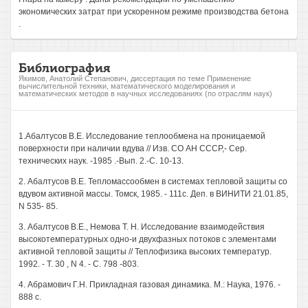
экономических затрат при ускоренном режиме производства бетона
.
Библиография
Якимов, Анатолий Степанович, диссертация по теме Применение
вычислительной техники, математического моделирования и
математических методов в научных исследованиях (по отраслям наук)
1.Абалтусов В.Е. Исследование теплообмена на проницаемой
поверхности при наличии вдува // Изв. СО АН СССР,- Сер.
технических наук. -1985 .-Вып. 2.-С. 10-13.
2. Абалтусов В.Е. Тепломассообмен в системах тепловой защиты со
вдувом активной массы. Томск, 1985. - 111с. Деп. в ВИНИТИ 21.01.85,
N 535- 85.
3. Абалтусов В.Е., Немова Т. Н. Исследование взаимодействия
высокотемпературных одно-и двухфазных потоков с элементами
активной тепловой защиты // Теплофизика высоких температур.
1992. - Т. 30 , N 4. - С. 798 -803.
4. Абрамович Г.Н. Прикладная газовая динамика. М.: Наука, 1976. -
888 с.