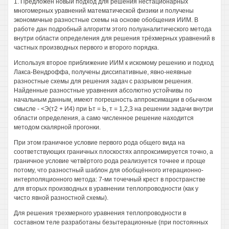
1. Предложен новый подход для решения нестационарных
многомерных уравнений математической физики и получены
экономичные разностные схемы на основе обобщения ИИМ. В
работе дан подробный алгоритм этого полуаналитического метода
внутри области определения для решения трёхмерных уравнений в
частных производных первого и второго порядка.
Используя второе приближение ИИМ к искомому решению и подход
Лакса-Вендроффа, получены диссипативные, явно-неявные
разностные схемы для решения задач с разрывом решения.
Найденные разностные уравнения абсолютно устойчивы по
начальным данным, имеют погрешность аппроксимации в обычном
смысле - <Э(т2 + И4) при Ьт = Ь, т = 1,2,3 на решении задачи внутри
области определения, а само численное решение находится
методом скалярной прогонки.
При этом граничное условие первого рода общего вида на
соответствующих граничных плоскостях аппроксимируется точно, а
граничное условие четвёртого рода реализуется точнее и проще
потому, что разностный шаблон для обобщённого итерационно-
интерполяционного метода: 7-ми точечный крест в пространстве
для вторых производных в уравнении теплопроводности (как у
чисто явной разностной схемы).
Для решения трехмерного уравнения теплопроводности в
составном теле разработаны безытерационные (при постоянных