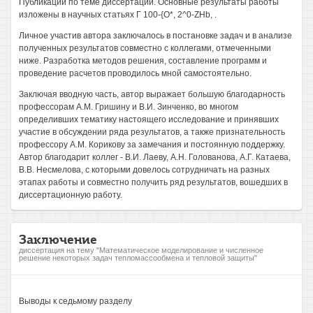
Публикации по теме диссертации. Основные результаты работы
изложены в научных статьях Г 100-{О*, 2^0-ZHb, .
Личное участив автора заключалось в постановке задач и в анализе
полученных результатов совместно с коллегами, отмеченными
ниже. Разработка методов решения, составление программ и
проведение расчетов проводилось мной самостоятельно.
Заключая вводную часть, автор выражает большую благодарность
профессорам A.M. Гришину и В.И. Зинченко, во многом
определивших тематику настоящего исследование и принявших
участие в обсуждении ряда результатов, а также признательность
профессору A.M. Корикову за замечания и постоянную поддержку.
Автор благодарит коллег - В.И. Лаеву, А.Н. Голованова, А.Г. Катаева,
В.В. Несмелова, с которыми довелось сотрудничать на разных
этапах работы и совместно получить ряд результатов, вошедших в
диссертационную работу.
Заключение
диссертация на тему "Математическое моделирование и численное
решение некоторых задач тепломассообмена и тепловой защиты"
Выводы к седьмому разделу