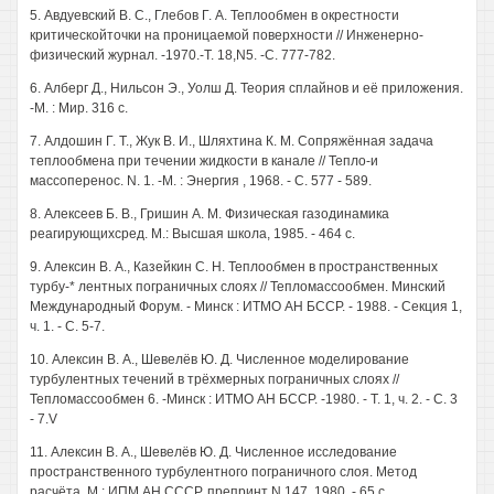
5. Авдуевский В. С., Глебов Г. А. Теплообмен в окрестности
критическойточки на проницаемой поверхности // Инженерно-
физический журнал. -1970.-Т. 18,N5. -С. 777-782.
6. Алберг Д., Нильсон Э., Уолш Д. Теория сплайнов и её приложения.
-М. : Мир. 316 с.
7. Алдошин Г. Т., Жук В. И., Шляхтина К. М. Сопряжённая задача
теплообмена при течении жидкости в канале // Тепло-и
массоперенос. N. 1. -М. : Энергия , 1968. - С. 577 - 589.
8. Алексеев Б. В., Гришин А. М. Физическая газодинамика
реагирующихсред. М.: Высшая школа, 1985. - 464 с.
9. Алексин В. А., Казейкин С. Н. Теплообмен в пространственных
турбу-* лентных пограничных слоях // Тепломассообмен. Минский
Международный Форум. - Минск : ИТМО АН БССР. - 1988. - Секция 1,
ч. 1. - С. 5-7.
10. Алексин В. А., Шевелёв Ю. Д. Численное моделирование
турбулентных течений в трёхмерных пограничных слоях //
Тепломассообмен 6. -Минск : ИТМО АН БССР. -1980. - Т. 1, ч. 2. - С. 3
- 7.V
11. Алексин В. А., Шевелёв Ю. Д. Численное исследование
пространственного турбулентного пограничного слоя. Метод
расчёта. М.: ИПМ АН СССР, препринт N 147, 1980. - 65 с.