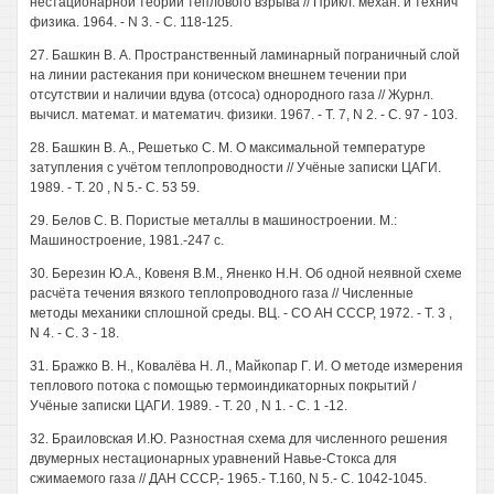
нестационарной теории теплового взрыва // Прикл. механ. и технич
физика. 1964. - N 3. - С. 118-125.
27. Башкин В. А. Пространственный ламинарный пограничный слой
на линии растекания при коническом внешнем течении при
отсутствии и наличии вдува (отсоса) однородного газа // Журнл.
вычисл. математ. и математич. физики. 1967. - Т. 7, N 2. - С. 97 - 103.
28. Башкин В. А., Решетько С. М. О максимальной температуре
затупления с учётом теплопроводности // Учёные записки ЦАГИ.
1989. - Т. 20 , N 5.- С. 53 59.
29. Белов С. В. Пористые металлы в машиностроении. М.:
Машиностроение, 1981.-247 с.
30. Березин Ю.А., Ковеня В.М., Яненко H.H. Об одной неявной схеме
расчёта течения вязкого теплопроводного газа // Численные
методы механики сплошной среды. ВЦ. - СО АН СССР, 1972. - Т. 3 ,
N 4. - С. 3 - 18.
31. Бражко В. Н., Ковалёва Н. Л., Майкопар Г. И. О методе измерения
теплового потока с помощью термоиндикаторных покрытий /
Учёные записки ЦАГИ. 1989. - Т. 20 , N 1. - С. 1 -12.
32. Браиловская И.Ю. Разностная схема для численного решения
двумерных нестационарных уравнений Навье-Стокса для
сжимаемого газа // ДАН СССР,- 1965.- Т.160, N 5.- С. 1042-1045.