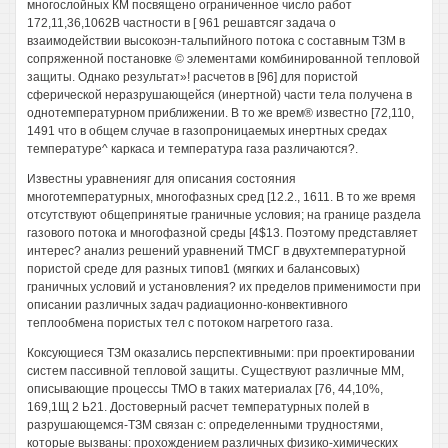
многослойных КМ посвящено ограниченное число работ
172,11,36,1062В частности в [ 961 решавтсяг задача о
взаимодействии высокоэн-тальпийного потока с составным ТЗМ в
сопряженной постановке © элементами комбинированной тепловой
защиты. Однако результат»! расчетов в [96] для пористой
сферической неразрушающейся (инертной) части тела получена в
однотемпературном приближении. В то же врем® известно [72,110,
1491 что в общем случае в газопроницаемых инертных средах
температуре^ каркаса и температура газа различаются?.
Известны уравненияг для описания состояния
многотемпературных, многофазных сред [12.2., 1611. В то же время
отсутствуют общепринятые граничные условия; на границе раздела
газового потока и многофазной среды [4$13. Поэтому представляет
интерес? анализ решений уравнений ТМСГ в двухтемпературной
пористой среде для разных типов1 (мягких и балансовых)
граничных условий и установления? их пределов применимости при
описании различных задач радиационно-конвективного
теплообмена пористых тел с потоком нагретого газа.
Коксующиеся ТЗМ оказались перспективными: при проектировании
систем пассивной тепловой защиты. Существуют различные ММ,
описывающие процессы ТМО в таких материалах [76, 44,10%,
169,1Щ 2 Ь21. Достоверный расчет температурных полей в
разрушающемся-ТЗМ связан с: определенными трудностями,
которые вызваны: прохождением различных физико-химических