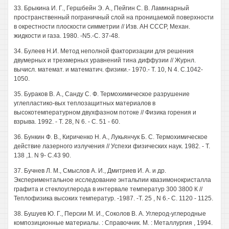
33. Брыкина И. Г., Гершбейн Э. А., Пейгин С. В. Ламинарный
пространственный пограничный слой на проницаемой поверхности
в окрестности плоскости симметрии // Изв. АН СССР, Механ.
жидкости и газа. 1980. -N5.-С. 37-48.
34. Булеев Н.И. Метод неполной факторизации для решения
двумерных и трехмерных уравнений тина диффузии // Журнл.
вычисл. математ. и математич. физики.- 1970.- Т. 10, N 4. С.1042-
1050.
35. Бураков В. А., Санду С. Ф. Термохимическое разрушение
углепластико-вых теплозащитных материалов в
высокотемпературном двухфазном потоке // Физика горения и
взрыва. 1992. - Т. 28, N 6. - С. 51 - 60.
36. Бункин Ф. В., Кириченко Н. А., Лукьянчук Б. С. Термохимическое
действие лазерного излучения // Успехи физических наук. 1982. - Т.
138 ,1. N 9- С.43 90.
37. Бучнев Л. М., Смыслов А. И., Дмитриев И. А. и др.
Экспериментальное исследование энтальпии квазимонокристалла
графита и стеклоуглерода в интервале температур 300 3800 К //
Теплофизика высоких температур. -1987. -Т. 25 , N 6.- С. 1120 - 1125.
38. Бушуев Ю. Г., Персии М. И., Соколов В. А. Углерод-углеродные
композиционные материалы. : Справочник. М. : Металлургия , 1994.