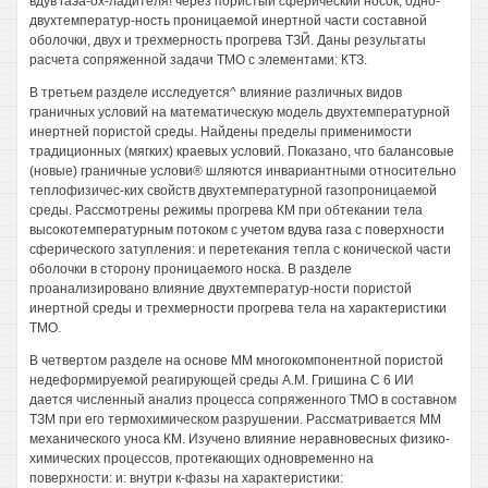
вдув гаэа-ох-ладителя! через пористый сферический носок, одно-
двухтемператур-ность проницаемой инертной части составной
оболочки, двух и трехмерность прогрева ТЗЙ. Даны результаты
расчета сопряженной задачи ТМО с элементами: КТЗ.
В третьем разделе исследуется^ влияние различных видов
граничных условий на математическую модель двухтемпературной
инертней пористой среды. Найдены пределы применимости
традиционных (мягких) краевых условий. Показано, что балансовые
(новые) граничные услови® шляются инвариантными относительно
теплофизичес-ких свойств двухтемпературной газопроницаемой
среды. Рассмотрены режимы прогрева КМ при обтекании тела
высокотемпературным потоком с учетом вдува газа с поверхности
сферического затупления: и перетекания тепла с конической части
оболочки в сторону проницаемого носка. В разделе
проанализировано влияние двухтемператур-ности пористой
инертной среды и трехмерности прогрева тела на характеристики
ТМО.
В четвертом разделе на основе ММ многокомпонентной пористой
недеформируемой реагирующей среды A.M. Гришина С 6 ИИ
дается численный анализ процесса сопряженного ТМО в составном
ТЗМ при его термохимическом разрушении. Рассматривается ММ
механического уноса КМ. Изучено влияние неравновесных физико-
химических процессов, протекающих одновременно на
поверхности: и: внутри к-фазы на характеристики: