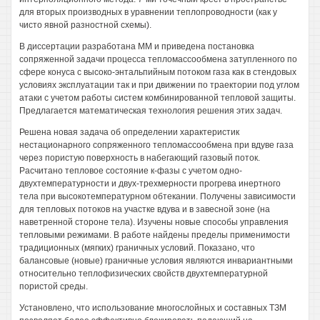
для вторых производных в уравнении теплопроводности (как у
чисто явной разностной схемы).
В диссертации разработана ММ и приведена постановка
сопряженной задачи процесса тепломассообмена затупленного по
сфере конуса с высоко-энтальпийным потоком газа как в стендовых
условиях эксплуатации так и при движении по траектории под углом
атаки с учетом работы систем комбинированной тепловой защиты.
Предлагается математическая технология решения этих задач.
Решена новая задача об определении характеристик
нестационарного сопряженного тепломассообмена при вдуве газа
через пористую поверхность в набегающий газовый поток.
Расчитано тепловое состояние к-фазы с учетом одно-
двухтемпературности и двух-трехмерности прогрева инертного
тела при высокотемпературном обтекании. Получены зависимости
для тепловых потоков на участке вдува и в завесной зоне (на
наветренной стороне тела). Изучены новые способы управления
тепловыми режимами. В работе найдены пределы применимости
традиционных (мягких) граничных условий. Показано, что
балансовые (новые) граничные условия являются инвариантными
относительно теплофизических свойств двухтемпературной
пористой среды.
Установлено, что использование многослойных и составных ТЗМ