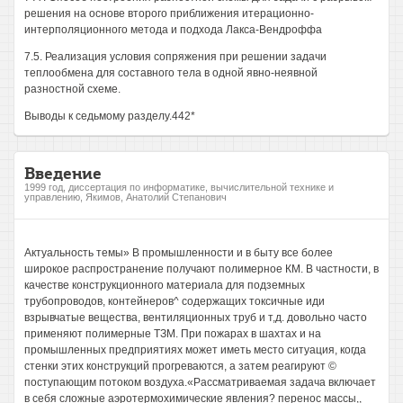
решения на основе второго приближения итерационно-
интерполяционного метода и подхода Лакса-Вендроффа
7.5. Реализация условия сопряжения при решении задачи
теплообмена для составного тела в одной явно-неявной
разностной схеме.
Выводы к седьмому разделу.442*
Введение
1999 год, диссертация по информатике, вычислительной технике и
управлению, Якимов, Анатолий Степанович
Актуальность темы» В промышленности и в быту все более
широкое распространение получают полимерное КМ. В частности, в
качестве конструкционного материала для подземных
трубопроводов, контейнеров^ содержащих токсичные иди
взрывчатые вещества, вентиляционных труб и т,д. довольно часто
применяют полимерные ТЗМ. При пожарах в шахтах и на
промышленных предприятиях может иметь место ситуация, когда
стенки этих конструкций прогреваются, а затем реагируют ©
поступающим потоком воздуха.«Рассматриваемая задача включает
в себя сложные аэротермохимические явления? перенос массы,,