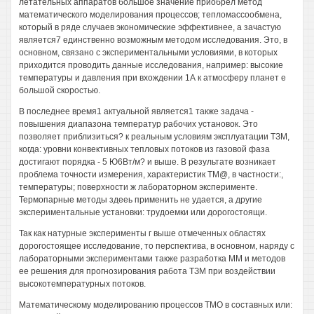
летательных аппаратов большое значение приобрел метод
математического моделирования процессов; тепломассообмена,
который в ряде случаев экономические эффективнее, а зачастую
является7 единственно возможным методом исследования. Это, в
основном, связано с экспериментальными условиями, в которых
приходится проводить данные исследования, например: высокие
температуры и давления при вхождении 1А к атмосферу планет е
большой скоростью.
В последнее время1 актуальной является1 также задача -
повышения диапазона температур рабочих установок. Это
позволяет приблизиться? к реальным условиям эксплуатации ТЗМ,
когда: уровни конвективных тепловых потоков из газовой фаза
достигают порядка - 5 Ю6Вт/м? и выше. В результате возникает
проблема точности измерения, характеристик ТМ@, в частности:,
температуры; поверхности ж лабораторном эксперименте.
Термопарные методы здееь применить не удается, а другие
экспериментальные установки: трудоемки или дорогостоящи.
Так как натурные эксперименты г выше отмеченных областях
дорогостоящее исследование, то перспектива, в основном, наряду с
лабораторными экспериментами также разработка ММ и методов
ее решения для прогнозирования работа ТЗМ при воздействии
высокотемпературных потоков.
Математическому моделированию процессов ТМО в составных или: