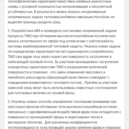
теплофизических характеристиках) явно-неявные разностные
схемы с условной погрешностью аппроксимации и абсолютной
устойчивостью. В результате можно решать неодномерные
сопряженные задачи тепломассообмена сквозным способом, не
выделяя границы раздела сред.
2. Разработана ММ и приведена постановка сопряженной задачи
процесса ТМО при обтекании высокоэнтальпийным потоком газа
конуса затупленного по сфере под углом атаки с учётом работы
системы комбинированной тепловой защиты. Решена новая задача
об определении характеристик нестационарного сопряжённого
ТМО при вдуве газа через пористую поверхность затупления в
набегающий газовый поток. За участком проницаемого затупления
определены характеристики ТМО и разрушения конической
поверхности и показано , что закон изменения массового и
линейного уноса вдоль образующей качественно совпадает с
поведением конвективного теплового потока . Причём за участком
завесной зоны могут быть использованы известные соотношения
для потоковых величин из газовой фазы .
3. Изучены новые способы управления тепловыми режимами при
пространственном обтекании тела высокоэнтальпийным потоком ,
связанные с одновременным воздействием вдува газа-охладителя с
поверхности проницаемой сферы и перетекания тепла в
материале оболочки . Для различных коэффициентов
теплопроводности тела проведён анализ влияния вдува и показана