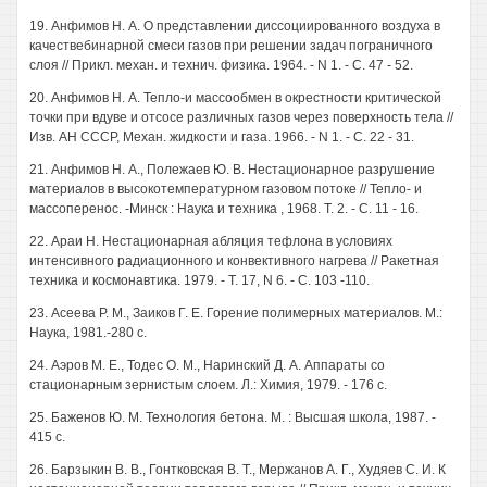
19. Анфимов Н. А. О представлении диссоциированного воздуха в
качествебинарной смеси газов при решении задач пограничного
слоя // Прикл. механ. и технич. физика. 1964. - N 1. - С. 47 - 52.
20. Анфимов Н. А. Тепло-и массообмен в окрестности критической
точки при вдуве и отсосе различных газов через поверхность тела //
Изв. АН СССР, Механ. жидкости и газа. 1966. - N 1. - С. 22 - 31.
21. Анфимов Н. А., Полежаев Ю. В. Нестационарное разрушение
материалов в высокотемпературном газовом потоке // Тепло- и
массоперенос. -Минск : Наука и техника , 1968. Т. 2. - С. 11 - 16.
22. Араи Н. Нестационарная абляция тефлона в условиях
интенсивного радиационного и конвективного нагрева // Ракетная
техника и космонавтика. 1979. - Т. 17, N 6. - С. 103 -110.
23. Асеева Р. М., Заиков Г. Е. Горение полимерных материалов. М.:
Наука, 1981.-280 с.
24. Аэров М. Е., Тодес О. М., Наринский Д. А. Аппараты со
стационарным зернистым слоем. Л.: Химия, 1979. - 176 с.
25. Баженов Ю. М. Технология бетона. М. : Высшая школа, 1987. -
415 с.
26. Барзыкин В. В., Гонтковская В. Т., Мержанов А. Г., Худяев С. И. К