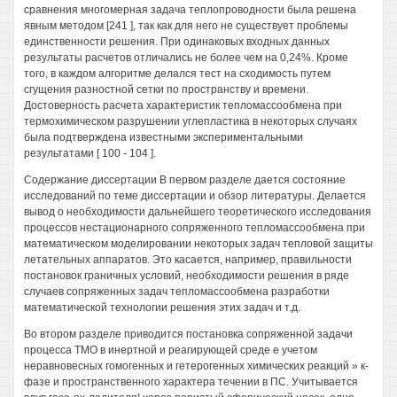
сравнения многомерная задача теплопроводности была решена
явным методом [241 ], так как для него не существует проблемы
единственности решения. При одинаковых входных данных
результаты расчетов отличались не более чем на 0,24%. Кроме
того, в каждом алгоритме делался тест на сходимость путем
сгущения разностной сетки по пространству и времени.
Достоверность расчета характеристик тепломассообмена при
термохимическом разрушении углепластика в некоторых случаях
была подтверждена известными экспериментальными
результатами [ 100 - 104 ].
Содержание диссертации В первом разделе дается состояние
исследований по теме диссертации и обзор литературы. Делается
вывод о необходимости дальнейшего теоретического исследования
процессов нестационарного сопряженного тепломассообмена при
математическом моделировании некоторых задач тепловой защиты
летательных аппаратов. Это касается, например, правильности
постановок граничных условий, необходимости решения в ряде
случаев сопряженных задач тепломассообмена разработки
математической технологии решения этих задач и т.д.
Во втором разделе приводится постановка сопряженной задачи
процесса ТМО в инертной и реагирующей среде е учетом
неравновесных гомогенных и гетерогенных химических реакций » к-
фазе и пространственного характера течении в ПС. Учитывается