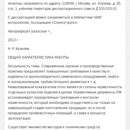
печатью, направлять по адресу: 119048, г. Москва, ул. Усачева, д. 35,
стр. 1, учёному секретарю диссертационного совета Д 520.010.01.
С диссертацией можно ознакомиться в библиотеке НИИ
интроскопии, Ассоциация «Спектр-групп».
Автореферат разослан <_
2012 г.
Н. Р. Кузелёв
ОБЩАЯ ХАРАКТЕРИСТИКА РАБОТЫ
Актуальность темы. Современная научная и производственная
практика предъявляет повышенные требования к качеству и
надёжности крупногабаритного химического оборудования, нефте-
и газохранилищам, трубам большого диаметра и т. д.
Немаловажным показателем этого является степень герметичности
отдельных узлов или изделия в целом. Нормативные документы РФ
устанавливают определённые требования к контролю
герметичности, который необходимо осуществлять не только на
завершающей стадии изготовления продукции, но и после
проведения промежуточных операций, а также в процессе
эксплуатации.
Существует множество методов и технических средств,