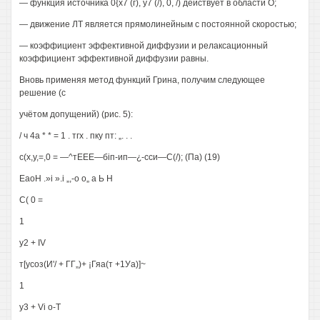
— функция источника 0{х7 (г), у7 (/), 0, /) действует в области О;
— движение ЛТ является прямолинейным с постоянной скоростью;
— коэффициент эффективной диффузии и релаксационный
коэффициент эффективной диффузии равны.
Вновь применяя метод функций Грина, получим следующее
решение (с
учётом допущений) (рис. 5):
/ ч 4а * * = 1 . тгх . пку пт: „. . .
с(х,у,=,0 = —^тЕЕЕ—біп-ип—¿-сси—С(/); (Па) (19)
ЕаоН .»і ».і „,-о о„ а Ь Н
С( 0 =
1
у2 + IV
т[усоз(И'/ + ГГ„)+ ¡Гяа(т +1Уа)]~
1
у3 + Vі о-Т