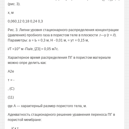
(рис. 3).
х, м
0,060,12 0,18 0,24 0,3
Рис. 3. Липни уровня стационарного распределения концентрации
(давления) пробного газа в пористом теле в плоскости .г—у (г = //).
Параметры: а = Ь = 0,3 м, Н - 0,01 м, = ут = 0,15 м,
i/T =10"' м -Па/е, [Z3] = 0,05 м7с.
Характерное время распределения ПГ в пористом материале
можно опре делить как:
А2е
т = -
, (С)
(11)
где А — характерный размер пористого тела, м.
Адекватность стационарного решение уравнения переноса ПГ в
пористой мембране:
„ , іґ к т