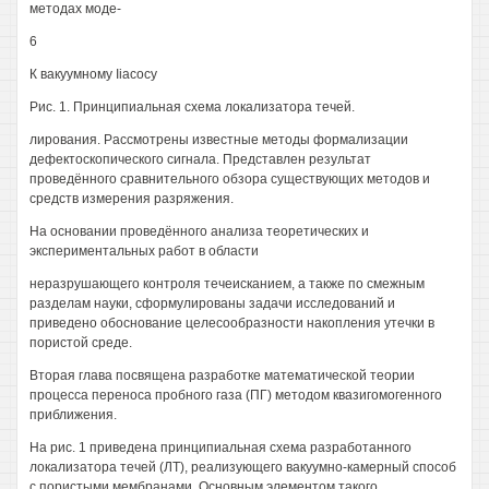
методах моде-
6
К вакуумному Ііасосу
Рис. 1. Принципиальная схема локализатора течей.
лирования. Рассмотрены известные методы формализации
дефектоскопического сигнала. Представлен результат
проведённого сравнительного обзора существующих методов и
средств измерения разряжения.
На основании проведённого анализа теоретических и
экспериментальных работ в области
неразрушающего контроля течеисканием, а также по смежным
разделам науки, сформулированы задачи исследований и
приведено обоснование целесообразности накопления утечки в
пористой среде.
Вторая глава посвящена разработке математической теории
процесса переноса пробного газа (ПГ) методом квазигомогенного
приближения.
На рис. 1 приведена принципиальная схема разработанного
локализатора течей (ЛТ), реализующего вакуумно-камерный способ
с пористыми мембранами. Основным элементом такого