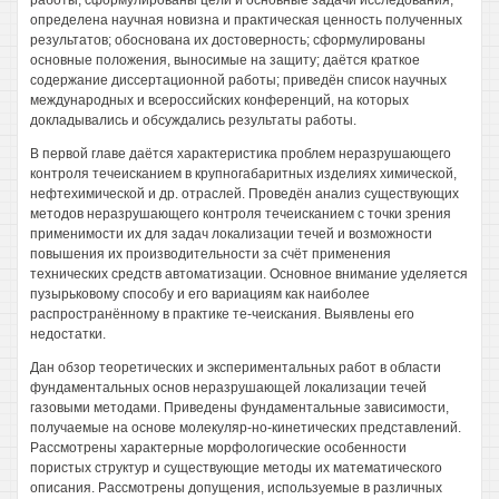
работы, сформулированы цели и основные задачи исследования,
определена научная новизна и практическая ценность полученных
результатов; обоснована их достоверность; сформулированы
основные положения, выносимые на защиту; даётся краткое
содержание диссертационной работы; приведён список научных
международных и всероссийских конференций, на которых
докладывались и обсуждались результаты работы.
В первой главе даётся характеристика проблем неразрушающего
контроля течеисканием в крупногабаритных изделиях химической,
нефтехимической и др. отраслей. Проведён анализ существующих
методов неразрушающего контроля течеисканием с точки зрения
применимости их для задач локализации течей и возможности
повышения их производительности за счёт применения
технических средств автоматизации. Основное внимание уделяется
пузырьковому способу и его вариациям как наиболее
распространённому в практике те-чеискания. Выявлены его
недостатки.
Дан обзор теоретических и экспериментальных работ в области
фундаментальных основ неразрушающей локализации течей
газовыми методами. Приведены фундаментальные зависимости,
получаемые на основе молекуляр-но-кинетических представлений.
Рассмотрены характерные морфологические особенности
пористых структур и существующие методы их математического
описания. Рассмотрены допущения, используемые в различных