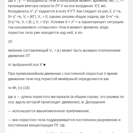
где х", у" — координаты течи в начальный момент времени, м/с, т„ —
проекции вектора скорости ЛТ V на оси координат Х'У, м/с.
Координаты х", у" задаются в осях Х'У'Т. Как следует из рис.3, х°=а,
0< у" <Ь, V, = |КГ|, V,, = 0, однако решим общую задачу, где 0<х° <а,
0<у°<Ь, V, = |К,.|, V, = \Уу\. Условие 0 < л" < а характеризует ситуацию
так называемого «открытия» течи в момент времени, когда
пористое тело уже находится над ней, а по-
10
явление составляющей V,, = |к | может быть вызвано отклонением
движения ЛТ
от выбранной оси X' ■
При прямолинейном движении с постоянной скоростью V время
движения течи под пористой мембраной определяется как
'и=Ф\, (с) (18)
где а — длина пористого материала (в общем случае, это размер по
оси, вдоль которой происходит движение), м. Допущения:
— используется квазигомогенное приближение;
— вне пористого тела поддерживается постоянное разряжение и
постоянная концентрация ПГ сф;