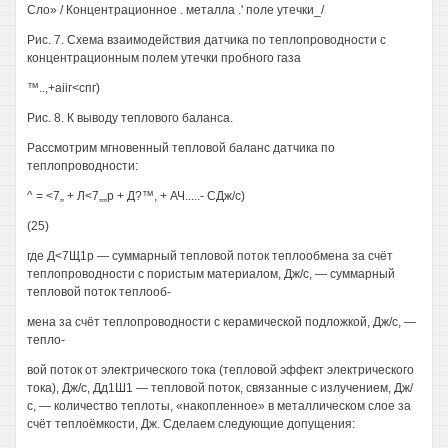
Сло» / Концентрационное . металла .' поле утечки_/
Рис. 7. Схема взаимодействия датчика по теплопроводности с
концентрационным полем утечки пробного газа
™..,+аііг<спг)
Рис. 8. К выводу теплового баланса.
Рассмотрим мгновенный тепловой баланс датчика по
теплопроводности:
^ = <7„ + Л<7„„р + Д?™, + АЧ.....- СДж/с)
(25)
где Д<7Щ1р — суммарный тепловой поток теплообмена за счёт
теплопроводности с пористым материалом, Дж/с, — суммарный
тепловой поток теплооб-
мена за счёт теплопроводности с керамической подложкой, Дж/с, —
тепло-
вой поток от электрического тока (тепловой эффект электрического
тока), Дж/с, Дд1Ш1 — тепловой поток, связанные с излучением, Дж/
с, — количество теплоты, «накопленное» в металлическом слое за
счёт теплоёмкости, Дж. Сделаем следующие допущения: