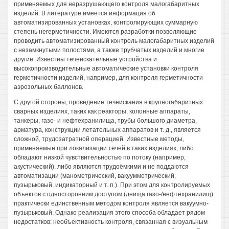
применяемых для неразрушающего контроля малогабаритных
изделий. В литературе имеется информация об
автоматизированных установках, контролирующих суммарную
степень негерметичности. Имеются разработки позволяющие
проводить автоматизированный контроль малогабаритных изделий
с незамкнутыми полостями, а также трубчатых изделий и многие
другие. Известны течеискательные устройства и
высокопроизводительные автоматические установки контроля
герметичности изделий, например, для контроля герметичности
аэрозольных баллонов.
С другой стороны, проведение течеискания в крупногабаритных
сварных изделиях, таких как реакторы, колонные аппараты,
танкеры, газо- и нефтехранилища, трубы большого диаметра,
арматура, конструкции летательных аппаратов и т. д., является
сложной, трудозатратной операцией. Известные методы,
применяемые при локализации течей в таких изделиях, либо
обладают низкой чувствительностью по потоку (например,
акустический), либо являются трудоёмкими и не поддаются
автоматизации (манометрический, вакуумметрический,
пузырьковый, индикаторный и т. п.). При этом для контролируемых
объектов с односторонним доступом (днища газо-/нефтехранилищ)
практически единственным методом контроля является вакуумно-
пузырьковый. Однако реализация этого способа обладает рядом
недостатков: необъективность контроля, связанная с визуальным