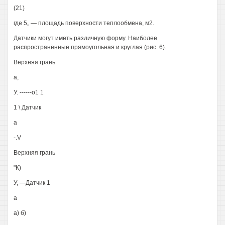
(21)
где 5„ — площадь поверхности теплообмена, м2.
Датчики могут иметь различную форму. Наиболее
распространённые прямоугольная и круглая (рис. 6).
Верхняя грань
а,
У. ------о1 1
1 \ Датчик
а
-.V
Верхняя грань
"К)
У, —Датчик 1
а
а) б)