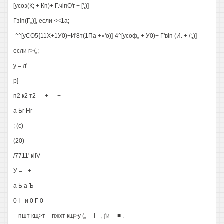
[усоз(К; + Кп)+ Г.чіпО'г + [',)]-
Гзіп(Г„)], если <<1а;
-^^[уСО5{11Х+1У0)+И'8т(1Па +»'о)]-4^[усоф„ + У0)+ Г'віп (И. + /;,)]-
если г>/„;
у = л'
р]
п2 к2 т2 — + — + —-
а Ьг Нг
; (с)
(20)
/7711' кіIV
У =-- +—-
а Ь а Ъ
0 I_ и 0 Г 0
_ пшт кщ>т _ пжхт кщ>у („— I - , ¡'и— ■ .