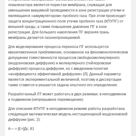
локализатора является пористая мембрана, служащая для
уменьшения вакуумной проводимости в зоне регистрации утечки и
являющаяся «аккумулятором» пробного газа. При этом происходит
защита концентрационного поля утечки пробного газа (КПУПГ) от
внешней среды, а также повышение давление ПГ в зоне
регистрации. Для большего накопления ПГ верхняя грань
мембраны делается газонепроницаемой.
Для моделирования процесса переноса ПГ используется
квазигомогенное приближение, основанное на феноменологическом
допущении тожественности процессов свободномолекулярного
(кнудсеновская диффузия) и молекулярного (тейлоровская
диффузия) процесса диффузии, но с введением понятия
«коэффициента эффективной диффузии» [Л]. Данный параметр
является экспериментальной величиной, поэтому в диссертации
также ставится и решается задача опытного его определения.
Разработанный ЛТ может работать в двух режимах: в неподвижном
и подвижном (непрерывное перемещение).
Для описания КПУПГ в неподвижном режиме работы разработана
следующая математическая модель нестационарной кнудсеновской
диффузии (рис. 2):
б— = [£>]Дс, 81