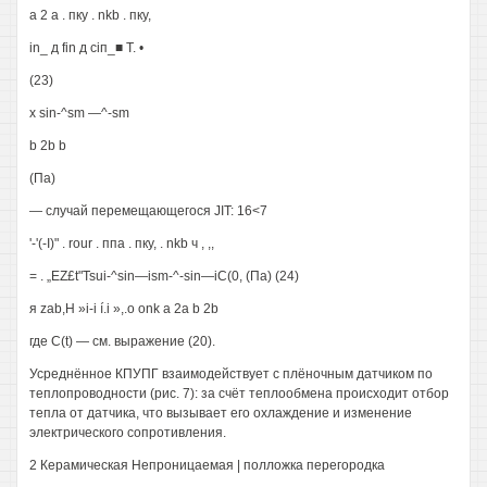
а 2 а . пку . nkb . пку,
in_ д fin д сіп_■ Т. •
(23)
х sin-^sm —^-sm
b 2b b
(Па)
— случай перемещающегося JIT: 16<7
'-'(-I)" . rour . ппа . пку, . nkb ч , ,,
= . „EZ£t"Tsui-^sin—ism-^-sin—іС(0, (Па) (24)
я zab,H »i-i í.i »,.o onk a 2a b 2b
где C(t) — см. выражение (20).
Усреднённое КПУПГ взаимодействует с плёночным датчиком по
теплопроводности (рис. 7): за счёт теплообмена происходит отбор
тепла от датчика, что вызывает его охлаждение и изменение
электрического сопротивления.
2 Керамическая Непроницаемая | полложка перегородка