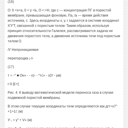
(16)
О: 0 <х<а, 0 < у <Ь, О <:<Н, где с — концентрация ПГ в пористой
мембране, превышающая фоновую, Па, /а — время действия
источника, с. Здесь координаты х, у, г задаются в системе координат
Х'У'Т, связанной с пористым телом. Таким образом, используя
принцип относительности Галилея, рассматривается задача не
движения пористого тела, а движение источника течи под пористым
телом О.
/У Непроницаемая
перегородка ¡-І-
(17)
т = -^ ■ Он» - - о)- - *тс» - з{У - ум)
г-0 [£>]
Рис. 4. К выводу математической модели переноса газа в случае
подвижной пористой мембраны.
В этом случае текущие координаты течи определяются как дгт=х7°
+1>1/; (м)
У-, = у" + V» (м)