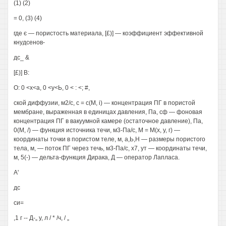
(1) (2)
= 0, (3) (4)
где є — пористость материала, [£)] — коэффициент эффективной
кнудсенов-
дс_ &
[£)] В:
О: 0 <х<а, 0 <у<Ь, 0 < : <; #,
ской диффузии, м2/с, с = с(М, і) — концентрация ПГ в пористой
мембране, выраженная в единицах давления, Па, сф — фоновая
концентрация ПГ в вакуумной камере (остаточное давление), Па,
0(М, /) — функция источника течи, м3-Па/с, М = М(х, у, г) —
координаты точки в пористом теле, м, а,Ь,Н — размеры пористого
тела, м, — поток ПГ через течь, м3-Па/с, х7, ут — координаты течи,
м, 5(-) — дельта-функция Дирака, Д — оператор Лапласа.
А'
дс
си=
,1 г -- Д-„ у, л / * /ч, / „