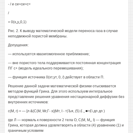
- / и си=си=с<
/
= 0(х„у„0,1)
Рис. 2. К выводу математической модели переноса газа в случае
неподвижной пористой мембраны.
Допущения:
— используется квазигомогенное приближение;
— вне пористого тела поддерживается постоянная концентрация
ПГ с+ (модель идеального перемешивания);
— функция источника 0(хт,ут, 0, /) действует в области П.
Решение данной задачи математической физики отыскивается
методом функций Грина. Для этого используем интегральное
представление решения уравнения нестационарной диффузии без
внутренних источников:
с(М, г) = — [л &(С(М, Мг,Г- х)|Мт, I - т)Ъя, (5) £ „ ■>£\ дп дп )
где Л — нормаль к поверхности 2 тела О, С(М, М„, I) — функция
Грина, которая должна удовлетворять в области (4) уравнению (1) и
граничным условиям