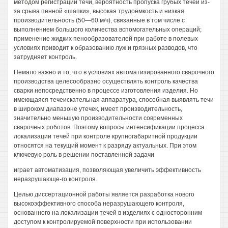
методом регистрации течи, вероятность пропуска грубых течей из-
за срыва пенной «шапки», высокая трудоёмкость и низкая
производительность (50—60 м/ч), связанные в том числе с
выполнением большого количества вспомогательных операций;
применение жидких пенообразователей при работе в полевых
условиях приводит к образованию луж и грязных разводов, что
затрудняет контроль.
Немало важно и то, что в условиях автоматизированного сварочного
производства целесообразно осуществлять контроль качества
сварки непосредственно в процессе изготовления изделия. Но
имеющаяся течеискательная аппаратура, способная выявлять течи
в широком диапазоне утечек, имеет производительность,
значительно меньшую производительности современных
сварочных роботов. Поэтому вопросы интенсификации процесса
локализации течей при контроле крупногабаритной продукции
относятся на текущий момент к разряду актуальных. При этом
ключевую роль в решении поставленной задачи
играет автоматизация, позволяющая увеличить эффективность
неразрушающе-го контроля.
Целью диссертационной работы является разработка нового
высокоэффективного способа неразрушающего контроля,
основанного на локализации течей в изделиях с односторонним
доступом к контролируемой поверхности при использовании