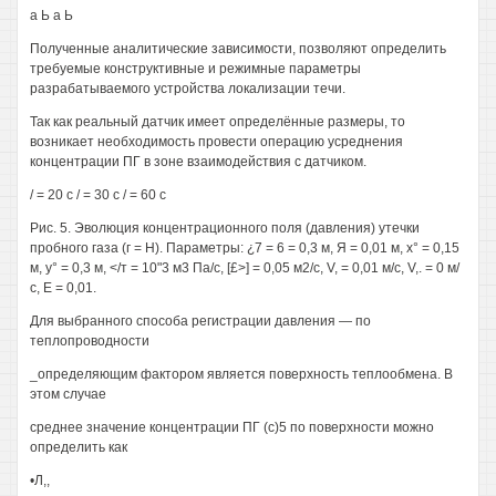
а Ь а Ь
Полученные аналитические зависимости, позволяют определить
требуемые конструктивные и режимные параметры
разрабатываемого устройства локализации течи.
Так как реальный датчик имеет определённые размеры, то
возникает необходимость провести операцию усреднения
концентрации ПГ в зоне взаимодействия с датчиком.
/ = 20 с / = 30 с / = 60 с
Рис. 5. Эволюция концентрационного поля (давления) утечки
пробного газа (г = Н). Параметры: ¿7 = 6 = 0,3 м, Я = 0,01 м, х° = 0,15
м, у° = 0,3 м, </т = 10"3 м3 Па/с, [£>] = 0,05 м2/с, V, = 0,01 м/с, V,. = 0 м/
с, Е = 0,01.
Для выбранного способа регистрации давления — по
теплопроводности
_определяющим фактором является поверхность теплообмена. В
этом случае
среднее значение концентрации ПГ (с)5 по поверхности можно
определить как
•Л,,