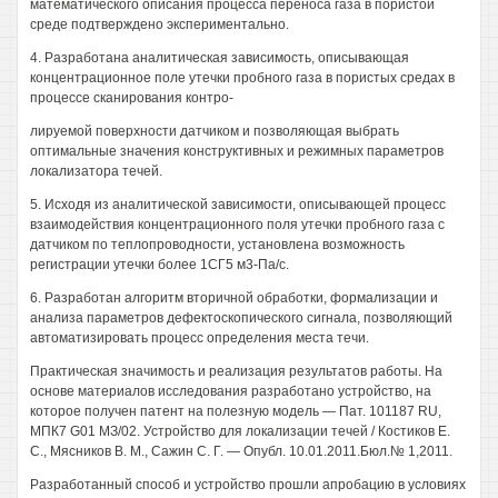
математического описания процесса переноса газа в пористой
среде подтверждено экспериментально.
4. Разработана аналитическая зависимость, описывающая
концентрационное поле утечки пробного газа в пористых средах в
процессе сканирования контро-
лируемой поверхности датчиком и позволяющая выбрать
оптимальные значения конструктивных и режимных параметров
локализатора течей.
5. Исходя из аналитической зависимости, описывающей процесс
взаимодействия концентрационного поля утечки пробного газа с
датчиком по теплопроводности, установлена возможность
регистрации утечки более 1СГ5 м3-Па/с.
6. Разработан алгоритм вторичной обработки, формализации и
анализа параметров дефектоскопического сигнала, позволяющий
автоматизировать процесс определения места течи.
Практическая значимость и реализация результатов работы. На
основе материалов исследования разработано устройство, на
которое получен патент на полезную модель — Пат. 101187 RU,
МПК7 G01 МЗ/02. Устройство для локализации течей / Костиков Е.
С., Мясников В. М., Сажин С. Г. — Опубл. 10.01.2011.Бюл.№ 1,2011.
Разработанный способ и устройство прошли апробацию в условиях