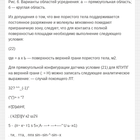
Рис. 6. Варианты областей усреднения: а — прямоугольная область;
б — круглая область.
Из допущения о том, что вне пористого тела поддерживается
постоянное разряжение и молекулы мгновенно покидают
приграничную зону, следует, что для контакта с полной
поверхностью площадки необходимо выполнение следующего
условия:
(22)
где = а х Ь — поверхность верхней грани пористого тела, м2.
Для прямоугольной конфигурации датчика условие (21) для КПУПГ
на верхней грани (: = Н) можно записать следующее аналитическое
выражение: — случай покоящего ЛТ:
32? ^^_(-1)"
(*(')> = "7
n'[D]abHf,
. ( k2[D]|V к2 ш2\ї
5 - .(п~ к~ т1 s 5»;А- —+ —+—-" U ь- н1)
. ти, . тта, . ппх sin--sin-^-sin--х