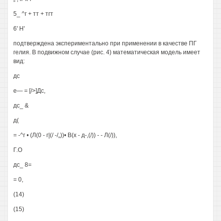
5_ ^г + тт + тгт
6' Н'
подтверждена экспериментально при применении в качестве ПГ
гелия. В подвижном случае (рис. 4) математическая модель имеет
вид:
дс
е— = [/>]Дс,
дс_ &
д(
= -^г • (Л(0 - г|(/ -/„))• В(х - д-,(/)) - - Л(/)),
Г.О
дс_ 8=
= 0,
(14)
(15)