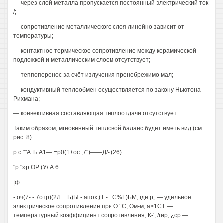
— через слой металла пропускается постоянный электрический ток
/;
— сопротивление металлического слоя линейно зависит от
температуры;
— контактное термическое сопротивление между керамической
подложкой и металлическим слоем отсутствует;
— теппоперенос за счёт излучения пренебрежимо мал;
— кондуктивный теплообмен осуществляется по закону Ньютона—
Рихмана;
— конвективная составляющая теплоотдачи отсутствует.
Таким образом, мгновенный тепловой баланс будет иметь вид (см.
рис. 8):
р с ""А Ъ А1— =р0(1+ос ,7")——Д/- (26)
"р "»р ОР (У/ А 6
|ф
- оч(7- - 7отр)(2Л + Ь)Ы - апох,(Т - ТС%Г)ЬМ, где р„ — удельное
электрическое сопротивление при О °С, Ом-м, а>1СТ —
температурный коэффициент сопротивления, К-', /гир, ¿ср —