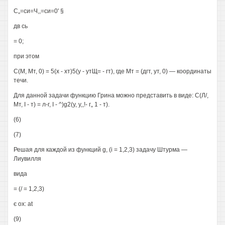
С„=си=Ч,,=си=0' §
дв сь
= 0;
при этом
С(М, Мт, 0) = 5(х - хт)5(у - утЩ= - гт), где Мт = (дгт, ут, 0) — координаты
течи.
Для данной задачи функцию Грина можно представить в виде: С(Л/,
Мт, I - т) = л-г, I - ^)g2(y, у,,!- г„ 1 - т).
(6)
(7)
Решая для каждой из функций g, (і = 1,2,3) задачу Штурма —
Лиувилля
вида
= (/ = 1,2,3)
є ox: at
(9)