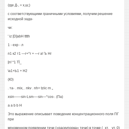
(где Д-, = х,ш;)
с соответствующими граничными условиями, получим решение
исходной зада-
чи:
' iz [D]abH tttth
1 - exp - л
п1 к2 т1 —г+^г + —г а! Ъ Нг
[п! *1 ТЇ_
\а1+Ь1 + Н2
(Ю)
. та- . mix, . пkv . nh> tziic rn „
xsin——sin-Lsm—-sin—^cos-. (Па)
a a b b H
Это выражение описывает поведение концентрационного поля ПГ
при
мгновенном появлении течи («раскупорка» течи) в точке (_хт, _ут, 0)