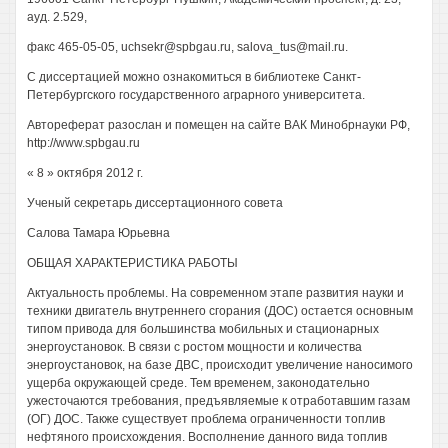
ауд. 2.529,
факс 465-05-05, uchsekr@spbgau.ru, salova_tus@mail.ru.
С диссертацией можно ознакомиться в библиотеке Санкт-
Петербургского государственного аграрного университета.
Автореферат разослан и помещен на сайте ВАК Минобрнауки РФ,
http://www.spbgau.ru
« 8 » октября 2012 г.
Ученый секретарь диссертационного совета
Салова Тамара Юрьевна
ОБЩАЯ ХАРАКТЕРИСТИКА РАБОТЫ
Актуальность проблемы. На современном этапе развития науки и
техники двигатель внутреннего сгорания (ДОС) остается основным
типом привода для большинства мобильных и стационарных
энергоустановок. В связи с ростом мощности и количества
энергоустановок, на базе ДВС, происходит увеличение наносимого
ущерба окружающей среде. Тем временем, законодательно
ужесточаются требования, предъявляемые к отработавшим газам
(ОГ) ДОС. Также существует проблема ограниченности топлив
нефтяного происхождения. Восполнение данного вида топлив