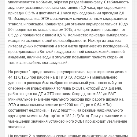
увеличиваются в объеме, образуя разделённую фазу. Стабильность
эмульсии указанного состава составляет 1,2 часа, при содержании
присадки 0,5 % и достигает 4,1 часа при содержании присадки 2,0
%. Исследовались ЭТЭ с различным количественным содержанием
этанола и присадки. Концентрация этанола варьировалась от 10 до
50 процентов по массе с шагом 10%, а концентрация присадки - от
0,5 до 2 процентов с шагом 0,5 %. Количество присадки выбиралось
исходя из экономической целесообразности. Исходя из анализа
литературных источников и в том числе практических исследований,
проводившихся в Вятской государственной сельскохозяйственной
академии, наличие воды в эмульсии повышают полноту сгорания
топлива и стабильность эмульсий.
На рисунке 1 представлена регулировочная характеристика дизеля
44 11,0/12,5 при работе на ДТ и ЭТЭ. Исходя из минимального
удельного расхода был выбран оптимальный установочный угол
опережения впрыскивания топлива (УОВТ), который для дизеля,
работающего на ДТ и ЭТЭ составил 0впр дт, этэ = 23° до ВМТ.
Минимальное значение удельного расхода при работе дизеля на
ЭТЭ и номинальном режиме (п~2200 мин"1, ре = 0,64 МПа)
составляет ёедтприв. ~ 197,2 г/(кВт*ч). На режиме максимального
крутящего момента &дт пр1ш. = 182,2 г/(кВт-ч). При увеличении или
уменьшении значения установочного УОВТ происходит увеличение
значения
На рисунке 2, а приведены совмещенные индикаторные диаграммы