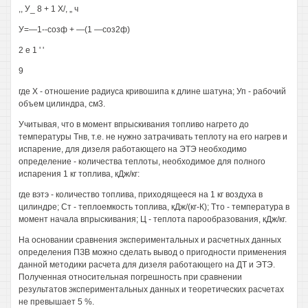
,, У_ 8 + 1 X/, „ ч
У=—1--созф + —(1 —соз2ф)
2 е 1 ' '
9
где X - отношение радиуса кривошипа к длине шатуна; Уп - рабочий
объем цилиндра, см3.
Учитывая, что в момент впрыскивания топливо нагрето до
температуры Тнв, т.е. не нужно затрачивать теплоту на его нагрев и
испарение, для дизеля работающего на ЭТЭ необходимо
определение - количества теплоты, необходимое для полного
испарения 1 кг топлива, кДж/кг:
где вэтэ - количество топлива, приходящееся на 1 кг воздуха в
цилиндре; Ст - теплоемкость топлива, кДж/(кг-К); Тто - температура в
момент начала впрыскивания; Ц - теплота парообразования, кДж/кг.
На основании сравнения экспериментальных и расчетных данных
определения ПЗВ можно сделать вывод о пригодности применения
данной методики расчета для дизеля работающего на ДТ и ЭТЭ.
Полученная относительная погрешность при сравнении
результатов экспериментальных данных и теоретических расчетах
не превышает 5 %.