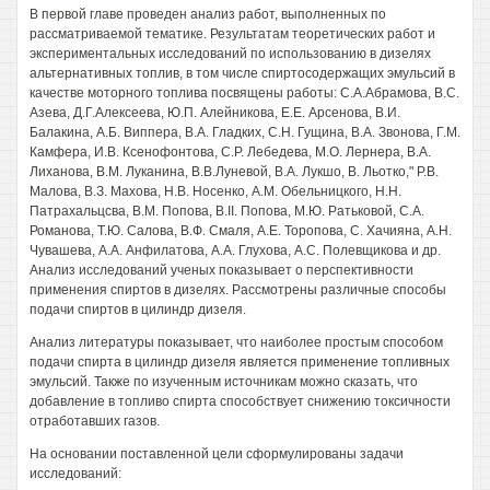
В первой главе проведен анализ работ, выполненных по
рассматриваемой тематике. Результатам теоретических работ и
экспериментальных исследований по использованию в дизелях
альтернативных топлив, в том числе спиртосодержащих эмульсий в
качестве моторного топлива посвящены работы: С.А.Абрамова, B.C.
Азева, Д.Г.Алексеева, Ю.П. Алейникова, Е.Е. Арсенова, В.И.
Балакина, А.Б. Виппера, В.А. Гладких, С.Н. Гущина, В.А. Звонова, Г.М.
Камфера, И.В. Ксенофонтова, С.Р. Лебедева, М.О. Лернера, В.А.
Лиханова, В.М. Луканина, В.В.Луневой, В.А. Лукшо, В. Льотко," Р.В.
Малова, В.З. Махова, Н.В. Носенко, A.M. Обельницкого, H.H.
Патрахальцсва, В.М. Попова, В.II. Попова, М.Ю. Ратьковой, С.А.
Романова, Т.Ю. Салова, В.Ф. Смаля, А.Е. Торопова, С. Хачияна, А.Н.
Чувашева, A.A. Анфилатова, A.A. Глухова, A.C. Полевщикова и др.
Анализ исследований ученых показывает о перспективности
применения спиртов в дизелях. Рассмотрены различные способы
подачи спиртов в цилиндр дизеля.
Анализ литературы показывает, что наиболее простым способом
подачи спирта в цилиндр дизеля является применение топливных
эмульсий. Также по изученным источникам можно сказать, что
добавление в топливо спирта способствует снижению токсичности
отработавших газов.
На основании поставленной цели сформулированы задачи
исследований: