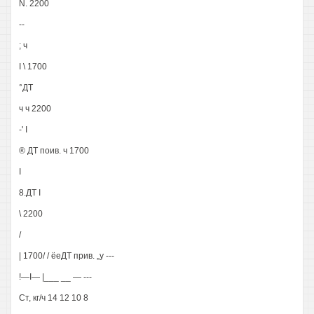
N. 2200
--
; ч
I \ 1700
°ДТ
ч ч 2200
-' I
® ДТ поив. ч 1700
I
8.ДТ I
\ 2200
/
| 1700/ / ёеДТ прив. „у ---
!—I— |___ __ — ---
Ст, кг/ч 14 12 10 8