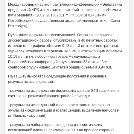
Международных научно-практических конференциях «Энергетика
предприятий АПК и сельских территорий: состояние, проблемы и
пути решения», 2009, 2010, 2011 гг. (ФГБОУ ВПО «Санкт-
Петербургский государственный аграрный университет», г. Санкт-
Петербург).
Публикации результатов исследований. Основные положения
диссертационной работы опубликованы в 40 печатных работах,
включая монографию объемом 9,13 п.л., 3 статьи в центральных
журналах, входящих в перечень ВАК РФ, и статьи общим объемом
10,19 п.л., в т.ч. в сборниках трудов Международных и
Всероссийских конференций опубликовано 33 статьи. Без
соавторов опубликовано 14 статей общим объемом 3,94 п.л.
На защиту выносятся следующие положения и основные
результаты исследований:
- результаты исследования физических свойств ЭТЭ различного
состава и с различной концентрацией присадки;
- результаты исследований склонности этаноло-топливных
эмульсий к седиментации и коалесценции, выделение наиболее
стабильных эмульсий;
- результаты лабораторно-стендовых и теоретических
исследований влияния применения ЭТЭ на процесс сгорания,