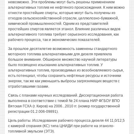
невозможно. Эти проблемы могут быть решены применением
альтернативных топлив не нефтяного происхождения. К ним можно
отнести простейшие спирты, которые могут быть получены из
отходов сельскохозяйственной отрасли, целлюлозно-бумажной,
химической промышленностей. Одним из представителей
простейших спиртов является этанол. Влияние различных видов
альтернативного топлива требует серьезного исследования, как
рабочего процесса, так и экономических показателей.
За прошлое десятилетие возможность заменены стандартного
моторного топлива альтернативными для дизеля привлекла
большое внимание. Обширное множество научной литературы
было посвящено изысканию альтернативных топлив. У
альтернативных топлив, производимых из возобновляемого сырья,
есть потенциал, чтобы сохранить нефтяные ресурсы и источники
энергии, так же как уменьшить выбросы загрязняющих веществ с
отработавшими газами.
Связь с планами научных исследований. Диссертационная работа
выполнена в соответствии с темой № 24 плана НИР ФГБОУ ВПО
Вятская ГСХА (г. Киров) на 2006...2010 гг. (номер государственной
регистрации 01.2.006-09891).
Цель работы. Исследование рабочего процесса дизеля 44 11,0/12,5
с камерой сгорания (КС) типа ЦНИДИ при работе на этаноло-
топливной эмульсии (ЭТЭ).