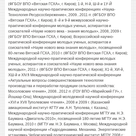
(ФГБОУ ВПО «Вятская ГСХА», г. Киров); 1-й, Н-й, Ш-й и 1У-Й
Международных научно-практических конференциях «Наука-
Технология-Ресурсосбережение», 2009...2011 гг. (ФГБОУ ВПО
«Вятская ГСХА», г. Киров); 8 -й и 9-й межвузовской научно-
практической конференции молодых ученых, аспирантов и
соискателей «Науке нового века - знания молодых», 2008, 2009 г.
(ФГБОУ ВПО Вятская ГСХА, г. Киров); Всероссийской научно-
практической конференции молодых ученых, аспирантов и
соискателей «Науке нового века-знания молодых», посвященной
80-летию Вятской ГСХА, 2010 г. (ФГБОУ ВПО Вятская ГСХА, г. Киров);
Международной научно-практической конференции молодых
ученых, аспирантов и соискателей «Науке нового века-знания
молодых», 2011 г. (ФГБОУ ВПО Вятская ГСХА, г. Киров); Х1-й, ХИ-й,
ХШ-й и XIV.fi Международной научно-практической конференции
«Актуальные вопросы совершенствования технологии
производства и переработки продукции сельского хозяйства:
Мосоловские чтения», 2008...2012 гг. (ГОУ ВПО «Марийский ГУ», г.
Йошкар-Ола); Международной молодежной научной конференции
«XVI и XVII Туполевские чтения», 2008 и 2009 г. (Казанский
авиационный институт-КГТУ им. А.Н. Туполева, г. Казань);
Международной научно-практической конференции МГТУ им. Н.Э.
Баумана «Двигатель-2010», посвященной 180-летию МГТУ им. Н.Э.
Баумана, 2010 г. (МГТУ им. Н.Э. Баумана, г. Москва); Международной
научной конференции «Гидродинамика. Механика. Энергетические
установки» Чебоксарский политехнический институт МГОУ, 2008 г.;