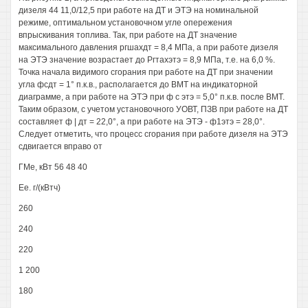
дизеля 44 11,0/12,5 при работе на ДТ и ЭТЭ на номинальной
режиме, оптимальном установочном угле опережения
впрыскивания топлива. Так, при работе на ДТ значение
максимального давления ргшахдт = 8,4 МПа, а при работе дизеля
на ЭТЭ значение возрастает до Ргтахэтэ = 8,9 МПа, т.е. на 6,0 %.
Точка начала видимого сгорания при работе на ДТ при значении
угла фсдт = 1° п.к.в., располагается до ВМТ на индикаторной
диаграмме, а при работе на ЭТЭ при ф с этэ = 5,0° п.к.в. после ВМТ.
Таким образом, с учетом установочного УОВТ, ПЗВ при работе на ДТ
составляет ф | дт = 22,0°, а при работе на ЭТЭ - ф1этэ = 28,0°.
Следует отметить, что процесс сгорания при работе дизеля на ЭТЭ
сдвигается вправо от
ГМе, кВт 56 48 40
Ее. г/(кВтч)
260
240
220
1 200
180