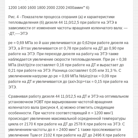
1200 1400 1600 1800 2000 2200 2400амин"' б)
Рис. 4 - Показатели процесса сгорания (а) и характеристики
тепловыделения (б) дизеля 44 11,0/12,5 при работе на ЭТЭ в
зависимости от изменения частоты вращения коленчатого вала: —
-ДТ;----ЭТЭ
ре = 0,69 МПа зо й шах увеличивается до 0,62при работе дизеля на
ЭТЭ, а йттах увеличивается от 0,78 при работе на ДТ до 0,90 при
работе на ЭТЭ. При переходе дизеля на работу на ЭТЭ также
наблюдается увеличение скорости тепловыделения. При ре = 0,38
МПа (ёх/с!(р)ти составляет 0,16 при работе на ДТ и вырастает до
0,21 при работе на ЭТЭ. Разница составляет 0,05 или 31,3 %. С
увеличением нагрузки до ре = 0,69 МПа №Ыср)тах = 0,09 при
работе на ДТ и увеличивается до (ах/«3ср>тах = 0,15 при работе на
ЭТЭ.
Сравнивая работу дизеля 44 11,0/12,5 на ДТ и ЭТЭ на оптимальном
установочном УОВТ при варьировании частотой вращения
коленчатого вала (рисунок 4, а) можно отметить следующие
особенности. При частоте соответствующей п = 1200 мин'1
происходит увеличение максимальной осредненной температуры
цикла от 2170 К при работе на ДТ до 2578 К при работе на ЭТЭ. С
увеличением частоты до п = 2400 мин" 1 также прослеживается
увеличение Тшм от 2102 К при работе на ДТ до 2496 К при работе