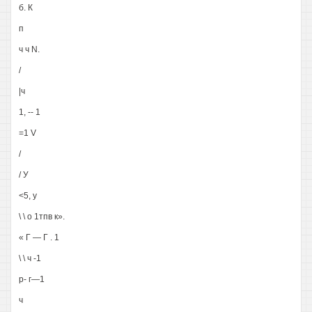
б. К
п
ч ч N.
/
|ч
1, -- 1
=1 V
/
/ У
<5, у
\ \ о 1тпв к».
« Г — Г . 1
\ \ ч -1
р- г—1
ч