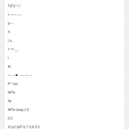
Т(П1* / /
• —— —,
р—
А
( к„
т >>__
\
Ф,
— ---■ - — — —
Р* тах.
МПа
№
МПа град 1,0
0,5
Х\ р2 ШП 0,7 0,6 0,5