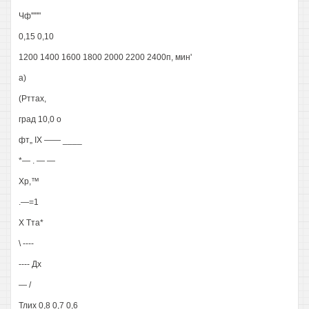
Чф'"""
0,15 0,10
1200 1400 1600 1800 2000 2200 2400п, мин'
а)
(Рттах,
град 10,0 о
фт„ IX —— ____
*— . — —
Хр,™
.—=1
X Тта*
\ ----
---- Дх
— /
Тлих 0,8 0,7 0,6