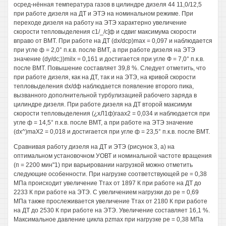
осред-нённая температура газов в цилиндре дизеля 44 11,0/12,5
при работе дизеля на ДТ и ЭТЭ на номинальном режиме. При
переходе дизеля на работу на ЭТЭ характерно увеличение
скорости тепловыделения с1/_/с]ф и сдвиг максимума скорости
вправо от ВМТ. При работе на ДТ (dx/dcp)max = 0,097 и наблюдается
при угле ф = 2,0° п.к.в. после ВМТ, а при работе дизеля на ЭТЭ
значение (dy/dc;))milx = 0,161 и достигается при угле Ф = 7,0° п.к.в.
после ВМТ. Повышение составляет 39,8 %. Следует отметить, что
при работе дизеля, как на ДТ, так и на ЭТЭ, на кривой скорости
тепловыделения dx/dф наблюдается появление второго пика,
вызванного дополнительной турбулизацией рабочего заряда в
цилиндре дизеля. При работе дизеля на ДТ второй максимум
скорости тепловыделения (¿хЛ1ф)гаах2 = 0,034 и наблюдается при
угле ф = 14,5° п.к.в. после ВМТ, а при работе на ЭТЭ значение
(dx^)maX2 = 0,018 и достигается при угле ф = 23,5° п.к.в. после ВМТ.
Сравнивая работу дизеля на ДТ и ЭТЭ (рисунок 3, а) на
оптимальном установочном УОВТ и номинальной частоте вращения
(п = 2200 мин"1) при варьировании нагрузкой можно отметить
следующие особенности. При нагрузке соответствующей ре = 0,38
МПа происходит увеличение Ттах от 1897 К при работе на ДТ до
2233 К при работе на ЭТЭ. С увеличением нагрузки до ре = 0,69
МПа также прослеживается увеличение Ттах от 2180 К при работе
на ДТ до 2530 К при работе на ЭТЭ. Увеличение составляет 16,1 %.
Максимальное давление цикла pzmax при нагрузке ре = 0,38 МПа