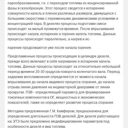
парообразованием, т.е. с переходом топлива из конденсированной
фазы в газообразную. Этот процесс сводится к испарению
совокупности капель и пленок различных размеров, движущихся с
большими скоростями с переменными динамическими условиями и
концентрацией пара. В дизелях процессы подготовки смеси
происходят за малый промежуток времени. После впрыскивания
происходит нагрев, испарение и горение капель топлива. Данные
процессы происходят параллельно, а нагрев и ис-
парение продолжаются уже после начала горения.
Предпламенные процессы происходящие в цилиндре дизеля,
прежде всего включают в себя нагревание и испарение капель
топлива. Данные процессы происходят за относительно небольшой
период времени 20-30 градусов поворота коленчатого вала. Период
задержки воспламенения определяется от момента начала
впрыскивания до начала видимого процесса сгорания, до начала
отрыва линии давления на индикаторной диаграмме от линии
прокрутки. ПЗВ - определяющий параметр для формирования
токсичных компонентов в ОГ, мощностных и экономических
показателей, также он определяет развитие процесса сгорания.
Методика предложенная Г.М. Камфером, предназначена для
определения длительности ПЗВ дизелей. Для дизеля работающего
на ЭТЭ было предложено модифицирование параметров под
особенности дизеля и вид топлива.