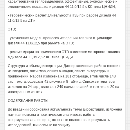
характеристики тепловыделения, эффективные, экономические и
экологические показатели дизеля 44 11,0/12,5 с КС типа ЦНИДИ;
- теоретический расчет длительности ПЗВ при работе дизеля 44
11,0/12,5 на ДТ и
ЭТЭ;
- уточненная модель процесса испарения топлива в цилиндре
дизеля 44 11,0/12,5 при работе на ЭТЭ;
- рекомендации по применению ЭТЭ в качестве моторного топлива
в дизеле 44 11,0/12,5 с КС типа ЦНИДИ.
Структура и объем диссертации. Диссертационная работа состоит
из введения, пяти глав, общих выводов, списка литературы и
приложений. Работа изложена на 181 странице, в том числе 148
стр. текста, содержит 42 рисунка и 8 таблиц. Список литературы
изложен на 24 стр., включает 249 наименований, в том числе 20 на
иностранных языках.
СОДЕРЖАНИЕ РАБОТЫ
Во введении обоснована актуальность темы диссертации, изложена
научная новизна и практическая значимость работы,
сформулирована ее цель, основные положения и результаты
исследований, выносимые на защиту.