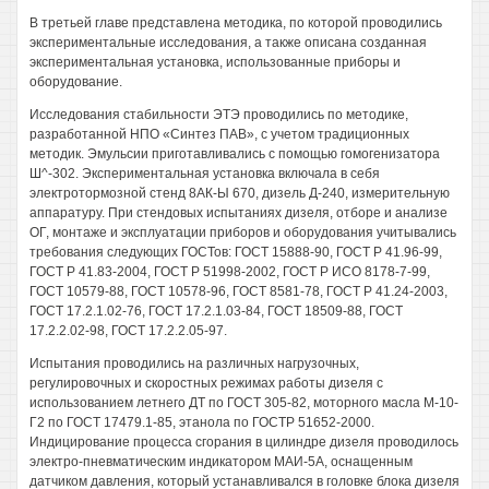
В третьей главе представлена методика, по которой проводились
экспериментальные исследования, а также описана созданная
экспериментальная установка, использованные приборы и
оборудование.
Исследования стабильности ЭТЭ проводились по методике,
разработанной НПО «Синтез ПАВ», с учетом традиционных
методик. Эмульсии приготавливались с помощью гомогенизатора
Ш^-302. Экспериментальная установка включала в себя
электротормозной стенд 8АК-Ы 670, дизель Д-240, измерительную
аппаратуру. При стендовых испытаниях дизеля, отборе и анализе
ОГ, монтаже и эксплуатации приборов и оборудования учитывались
требования следующих ГОСТов: ГОСТ 15888-90, ГОСТ Р 41.96-99,
ГОСТ Р 41.83-2004, ГОСТ Р 51998-2002, ГОСТ Р ИСО 8178-7-99,
ГОСТ 10579-88, ГОСТ 10578-96, ГОСТ 8581-78, ГОСТ Р 41.24-2003,
ГОСТ 17.2.1.02-76, ГОСТ 17.2.1.03-84, ГОСТ 18509-88, ГОСТ
17.2.2.02-98, ГОСТ 17.2.2.05-97.
Испытания проводились на различных нагрузочных,
регулировочных и скоростных режимах работы дизеля с
использованием летнего ДТ по ГОСТ 305-82, моторного масла М-10-
Г2 по ГОСТ 17479.1-85, этанола по ГОСТР 51652-2000.
Индицирование процесса сгорания в цилиндре дизеля проводилось
электро-пневматическим индикатором МАИ-5А, оснащенным
датчиком давления, который устанавливался в головке блока дизеля