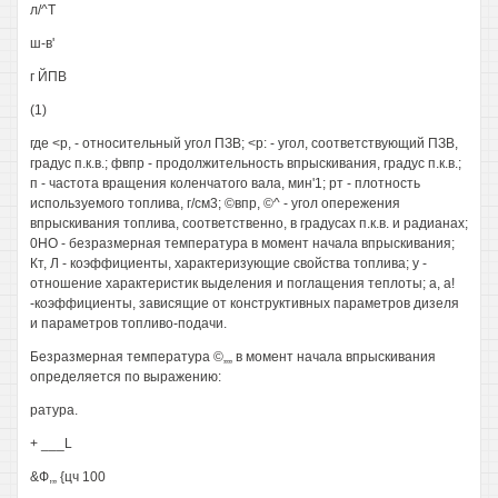
л/^Т
ш-в'
г ЙПВ
(1)
где <р, - относительный угол ПЗВ; <р: - угол, соответствующий ПЗВ,
градус п.к.в.; фвпр - продолжительность впрыскивания, градус п.к.в.;
п - частота вращения коленчатого вала, мин'1; рт - плотность
используемого топлива, г/см3; ©впр, ©^ - угол опережения
впрыскивания топлива, соответственно, в градусах п.к.в. и радианах;
0НО - безразмерная температура в момент начала впрыскивания;
Кт, Л - коэффициенты, характеризующие свойства топлива; у -
отношение характеристик выделения и поглащения теплоты; а, а!
-коэффициенты, зависящие от конструктивных параметров дизеля
и параметров топливо-подачи.
Безразмерная температура ©„„ в момент начала впрыскивания
определяется по выражению:
ратура.
+ ___L
&Ф,„ {цч 100