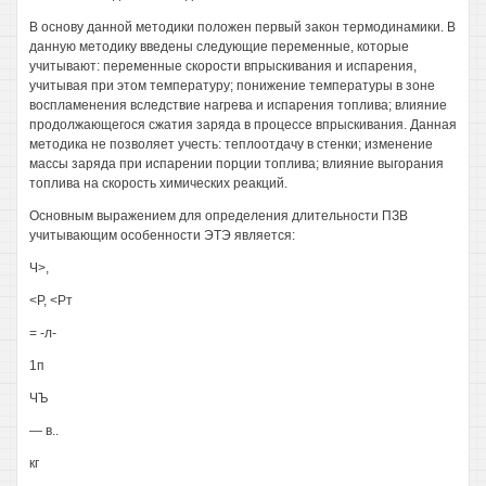
В основу данной методики положен первый закон термодинамики. В
данную методику введены следующие переменные, которые
учитывают: переменные скорости впрыскивания и испарения,
учитывая при этом температуру; понижение температуры в зоне
воспламенения вследствие нагрева и испарения топлива; влияние
продолжающегося сжатия заряда в процессе впрыскивания. Данная
методика не позволяет учесть: теплоотдачу в стенки; изменение
массы заряда при испарении порции топлива; влияние выгорания
топлива на скорость химических реакций.
Основным выражением для определения длительности ПЗВ
учитывающим особенности ЭТЭ является:
Ч>,
<Р, <Рт
= -л-
1п
ЧЪ
— в..
кг