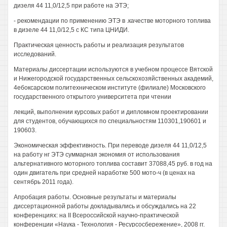
дизеля 44 11,0/12,5 при работе на ЭТЭ;
- рекомендации по применению ЭТЭ в .качестве моторного топлива
в дизеле 44 11,0/12,5 с КС типа ЦНИДИ.
Практическая ценность работы и реализация результатов
исследований.
Материалы диссертации используются в учебном процессе Вятской
и Нижегородской государственных сельскохозяйственных академий,
4ебоксарском политехническом институте (филиале) Московского
государственного открытого университета при чтении
лекций, выполнении курсовых работ и дипломном проектировании
для студентов, обучающихся по специальностям 110301,190601 и
190603.
Экономическая эффективность. При переводе дизеля 44 11,0/12,5
на работу нг ЭТЭ суммарная экономия от использования
альтернативного моторного топлива составит 37088,45 руб. в год на
один двигатель при средней наработке 500 мото-ч (в ценах на
сентябрь 2011 года).
Апробация работы. Основные результаты и материалы
диссертационной работы докладывались и обсуждались на 22
конференциях: на II Всероссийской научно-практической
конференции «Наука - Технология - Ресурсосбережение», 2008 гг.