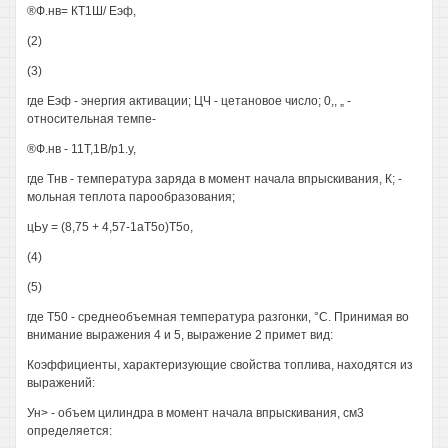
®Ф.нв= КТ1Ш/ Еэф,
(2)
(3)
где Еэф - энергия активации; ЦЧ - цетановое число; 0,, „ -
относительная темпе-
®Ф.нв - 11Т,1В/р1.у,
где Тнв - температура заряда в момент начала впрыскивания, К; -
мольная теплота парообразования;
цЬу = (8,75 + 4,57-1аТ5о)Т5о,
(4)
(5)
где Т50 - среднеобъемная температура разгонки, °С. Принимая во
внимание выражения 4 и 5, выражение 2 примет вид:
Коэффициенты, характеризующие свойства топлива, находятся из
выражений:
Ун> - объем цилиндра в момент начала впрыскивания, см3
определяется: