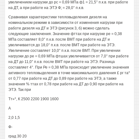
увеличением нагрузки до рс = 0,69 МПа ф1 = 21,5° п.к.в. при работе
на ДТ, а при работе на ЭТЭ Ф; = 28,0° п.к.в.
Сравнивая характеристики тепловыделения дизеля на
номинальном режиме в зависимости от изменения нагрузки при
работе дизеля на ДТ и ЭТЭ (рисунок 3, б) можно сделать
следующие заключения. Значение фттах при нагрузке ре = 0,38
МПа составляет 8,0° п.к.в. после ВМТ при работе на ДТ и
увеличивается до 18,0° п.к.в. после ВМТ при работе на ЭТЭ.
Увеличение составляет 10,0° п.к.в. после ВМТ. При увеличении
нагрузки до ре = 0,69 МПа фтшах увеличивается от 7,0° при работе
на ДТ до 11,0° п.к.в. после ВМТ при работе на ЭТЭ. Разница
составляет 4°. При Ре = 0,38 МПа происходит увеличение значения
активного тепловыделения в точке максимального давления £ рг та*
от 0,77 при работе на ДТ до 0,89 при работе на ЭТЭ, а также
значения % ттах от 0,78 при работе на ДТ до 0,90 при работе на
ЭТЭ. Так при
Тт»*, К 2500 2200 1900 1600
А
2,0 1,5
Ф-
град 30 20