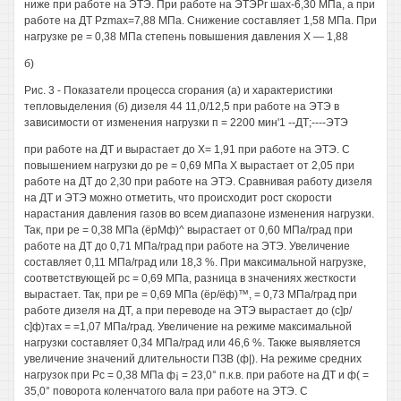
ниже при работе на ЭТЭ. При работе на ЭТЭРг шах-6,30 МПа, а при
работе на ДТ Pzmax=7,88 МПа. Снижение составляет 1,58 МПа. При
нагрузке ре = 0,38 МПа степень повышения давления X — 1,88
б)
Рис. 3 - Показатели процесса сгорания (а) и характеристики
тепловыделения (б) дизеля 44 11,0/12,5 при работе на ЭТЭ в
зависимости от изменения нагрузки п = 2200 мин'1 --ДТ;----ЭТЭ
при работе на ДТ и вырастает до Х= 1,91 при работе на ЭТЭ. С
повышением нагрузки до ре = 0,69 МПа X вырастает от 2,05 при
работе на ДТ до 2,30 при работе на ЭТЭ. Сравнивая работу дизеля
на ДТ и ЭТЭ можно отметить, что происходит рост скорости
нарастания давления газов во всем диапазоне изменения нагрузки.
Так, при ре = 0,38 МПа (ёрМф)^ вырастает от 0,60 МПа/град при
работе на ДТ до 0,71 МПа/град при работе на ЭТЭ. Увеличение
составляет 0,11 МПа/град или 18,3 %. При максимальной нагрузке,
соответствующей рс = 0,69 МПа, разница в значениях жесткости
вырастает. Так, при ре = 0,69 МПа (ёр/ёф)™, = 0,73 МПа/град при
работе дизеля на ДТ, а при переводе на ЭТЭ вырастает до (с]р/
с]ф)тах = =1,07 МПа/град. Увеличение на режиме максимальной
нагрузки составляет 0,34 МПа/град или 46,6 %. Также выявляется
увеличение значений длительности ПЗВ (ф|). На режиме средних
нагрузок при Рс = 0,38 МПа ф¡ = 23,0° п.к.в. при работе на ДТ и ф( =
35,0° поворота коленчатого вала при работе на ЭТЭ. С