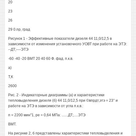
20
23
26
29 0.пр, град
Рисунок 1 - Эффективные показатели дизеля 44 11,0/12,5 в
зависимости от изменения установочного УОВТ при работе на ЭТЭ:
--ДТ;----ЭТЭ
-60 -40 -20 ВМТ 20 40 60 Ф. фад. п.к.в.
а)
Т,К
2600
Рис. 2 - Индикаторные диаграммы (а) и характеристики
тепловыделения дизеля (б) 44 11,0/12,5 при ©впрдт,этэ = 23° и
работе на ЭТЭ в зависимости от угла п.к.в.:
п = 2200 мин"1, ре = 0,64 МПа: .......ДТ;.....ЭТЭ
ВМТ.
На рисунке 2, б представлены характеристики тепловыделения и