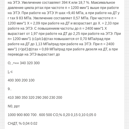
на ЭТЭ. Увеличение составляет 394 К или 18,7 %. Максимальное
давление цикла ргтах при частоте п = 1200 мин"1 выше при работе
на ЭТЭ. При работе на ЭТЭ Уг шах =9,40 МПа, а при работе на ДТ у
г тах 9 83 МПа. Увеличение составляет 0,57 МПа. При частоте п =
1200 мин"1 X = 2,09 при работе на ДТ и возрастает до X. = 2,33 при
работе на ЭТЭ. С повышением частоты до п = 2400 мин"1 X
вырастает от 1,97 при работе на ДТ до 2,25 при работе на ЭТЭ. При
п= 1200 мин"1 (с1р/с1ф)тах повышается от 0,70 МПа/град при
работе на ДТ до 1,13 МПа/град при работе на ЭТЭ. При п = 2400
мин"1 (<)р/(1ф)тах = 0,69 МПа/град при работе дизеля на ДТ, а при
переводе на ЭТЭ вырастает до
О, ,<«« 340 320 300
|„-с
400 300 200 100
9..
410 380 350 320 290 260 230 200
N0, ррт
1000 900 800 700 . 600 500 СО,% 0,20 0,15 0,10 0,05 0
СНДТ, % 0,04 0.02