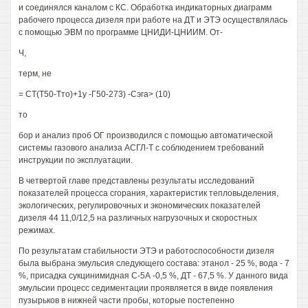
и соединялся каналом с КС. Обработка индикаторных диаграмм
рабочего процесса дизеля при работе на ДТ и ЭТЭ осуществлялась
с помощью ЭВМ по программе ЦНИДИ-ЦНИИМ. От-
Ч,
терм, не
= СТ(Т50-Тто)+1у -Г50-273) -Сэга> (10)
то
бор и анализ проб ОГ производился с помощью автоматической
системы газового анализа АСГЛ-Т с соблюдением требований
инструкции по эксплуатации.
В четвертой главе представлены результаты исследований
показателей процесса сгорания, характеристик тепловыделения,
экологических, регулировочных и экономических показателей
дизеля 44 11,0/12,5 на различных нагрузочных и скоростных
режимах.
По результатам стабильности ЭТЭ и работоспособности дизеля
была выбрана эмульсия следующего состава: этанол - 25 %, вода - 7
%, присадка сукцинимидная С-5А -0,5 %, ДТ - 67,5 %. У данного вида
эмульсии процесс седиментации проявляется в виде появления
пузырьков в нижней части пробы, которые постепенно