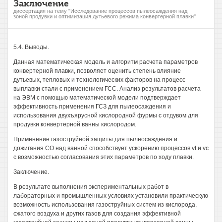
Заключение
диссертация на тему "Исследование процессов пылеосаждения над
зоной продувки и оптимизация дутьевого режима конвертерной плавки"
5.4. Выводы.
Данная математическая модель и алгоритм расчета параметров
конвертерной плавки, позволяет оценить степень влияние
дутьевых, тепловых и технологических факторов на процесс
выплавки стали с применением ГСС. Анализ результатов расчета
на ЭВМ с помощью математической модели подтверждает
эффективность применения ГСЗ для пылеосаждения и
использования двухъярусной кислородной фурмы с отдувом для
продувки конвертерной ванны кислородом.
Применение газоструйной защиты для пылеосаждения и
дожигания СО над ванной способствует ускорению процессов vt и vc
с возможностью согласования этих параметров по ходу плавки.
Заключение.
В результате выполнения экспериментальных работ в
лабораторных и промышленных условиях установили практическую
возможность использования газоструйных систем из кислорода,
сжатого воздуха и других газов для создания эффективной