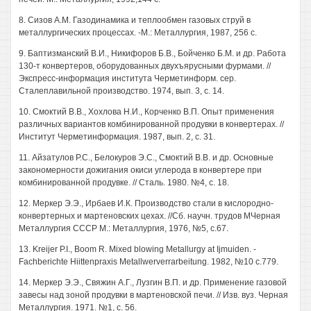
8. Сизов А.М. Газодинамика и теплообмен газовых струй в
металлургических процессах. -М.: Металлургия, 1987, 256 с.
9. Баптизманский В.И., Никифоров Б.В., Бойченко Б.М. и др. Работа
130-т конвертеров, оборудованных двухъярусными фурмами. //
Экспресс-информация института Черметинформ. сер.
Сталеплавильной производство. 1974, вып. 3, с. 14.
10. Смоктий В.В., Хохлова Н.И., Корченко В.П. Опыт применения
различных вариантов комбинированной продувки в конвертерах. //
Институт Черметинформация. 1987, вып. 2, с. 31.
11. Айзатулов Р.С., Белокуров Э.С., Смоктий В.В. и др. Основные
закономерности дожигания окиси углерода в конвертере при
комбинированной продувке. // Сталь. 1980. №4, с. 18.
12. Меркер Э.Э., Ирбаев И.К. Производство стали в кислородно-
конвертерных и мартеновских цехах. //Сб. научн. трудов МЧерная
Металлургия СССР М.: Металлургия, 1976, №5, с.67.
13. Kreijer P.I., Boom R. Mixed blowing Metallurgy at Ijmuiden. -
Fachberichte Hiittenpraxis Metallwerverrarbeitung. 1982, №10 c.779.
14. Меркер Э.Э., Свяжин А.Г., Лузгин В.П. и др. Применение газовой
завесы над зоной продувки в мартеновской печи. // Изв. вуз. Черная
Металлургия. 1971. №1, с. 56.