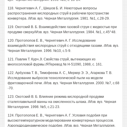
118. Чернятевич А. Г., Шишов Б. И. Некоторые вопросы
распространения кислородных струй в рабочем пространстве
конвертера. //Изв. вуз. Черная Металлургия. 1981. №1, с.28-29.
119. Охотский В. Б. Взаимодействие газовой струи с жидкостью при
продувке сверху//Изв. вуз. Черная Металлургия. 1984. №1, с.45^48.
120. Протопопов Е. В., Чернятевич А. Г. Исследование
взаимодействия кислородных струй с отходящими газами. //Изв. вуз.
Черная Металлургия. 1996. №10, с.5-9.
121. Павлик Т. Курч JI. Свойства струй, вытекающих из
многосопловой фурмы./ЯТеревод № Н-51090, 1988, с. 161.
122. Арбузова Т. В., Тимофеева А. С., Меркер Э. Э., Агаркова Т. В.
Исследование выбросов технологической пыли на модели
фритоварочной печи. //Изв. вуз. Черная Металлургия. 2000. №7, с.68
-70.
123. Охотский В. Б. Влияние режима кислородной продувки
сталеплавильной ванны на окисленность шлака. //Изв. вуз. Черная
Металлургия. 1998. №5, с.21-23.
124. Протопопов Е. В., Чернятевич А. Г. Условия подобия при
высокотемпературном моделировании конвертерных процессов.
Аэрогидродинамическое подобие. //Изв. вуз. Черная Металлургия.