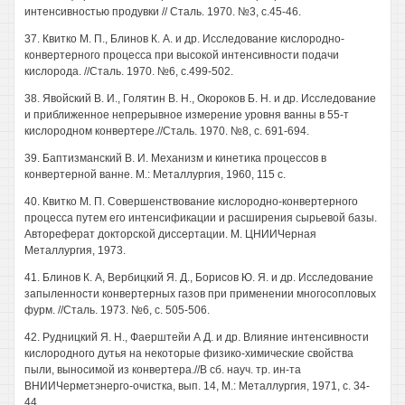
интенсивностью продувки // Сталь. 1970. №3, с.45-46.
37. Квитко М. П., Блинов К. А. и др. Исследование кислородно-
конвертерного процесса при высокой интенсивности подачи
кислорода. //Сталь. 1970. №6, с.499-502.
38. Явойский В. И., Голятин В. Н., Окороков Б. Н. и др. Исследование
и приближенное непрерывное измерение уровня ванны в 55-т
кислородном конвертере.//Сталь. 1970. №8, с. 691-694.
39. Баптизманский В. И. Механизм и кинетика процессов в
конвертерной ванне. М.: Металлургия, 1960, 115 с.
40. Квитко М. П. Совершенствование кислородно-конвертерного
процесса путем его интенсификации и расширения сырьевой базы.
Автореферат докторской диссертации. М. ЦНИИЧерная
Металлургия, 1973.
41. Блинов К. А, Вербицкий Я. Д., Борисов Ю. Я. и др. Исследование
запыленности конвертерных газов при применении многосопловых
фурм. //Сталь. 1973. №6, с. 505-506.
42. Рудницкий Я. Н., Фаерштейи А Д. и др. Влияние интенсивности
кислородного дутья на некоторые физико-химические свойства
пыли, выносимой из конвертера.//В сб. науч. тр. ин-та
ВНИИЧерметэнерго-очистка, вып. 14, М.: Металлургия, 1971, с. 34-
44.