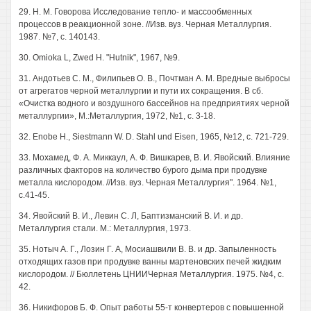
29. Н. М. Говорова Исследование тепло- и массообменных
процессов в реакционной зоне. //Изв. вуз. Черная Металлургия.
1987. №7, с. 140143.
30. Omioka L, Zwed Н. "Hutnik", 1967, №9.
31. Андотьев С. М., Филипьев О. В., Почтман А. М. Вредные выбросы
от агрегатов черной металлургии и пути их сокращения. В сб.
«Очистка водного и воздушного бассейнов на предприятиях черной
металлургии», М.:Металлургия, 1972, №1, с. 3-18.
32. Enobe Н., Siestmann W. D. Stahl und Eisen, 1965, №12, с. 721-729.
33. Мохамед, Ф. А. Миккаул, А. Ф. Вишкарев, В. И. Явойский. Влияние
различных факторов на количество бурого дыма при продувке
металла кислородом. //Изв. вуз. Черная Металлургия". 1964. №1,
с.41-45.
34. Явойский В. И., Левин С. Л, Баптизманский В. И. и др.
Металлургия стали. М.: Металлургия, 1973.
35. Нотыч А. Г., Лозин Г. А, Мосиашвили В. В. и др. Запыленность
отходящих газов при продувке ванны мартеновских печей жидким
кислородом. // Бюллетень ЦНИИЧерная Металлургия. 1975. №4, с.
42.
36. Никифоров Б. Ф. Опыт работы 55-т конвертеров с повышенной