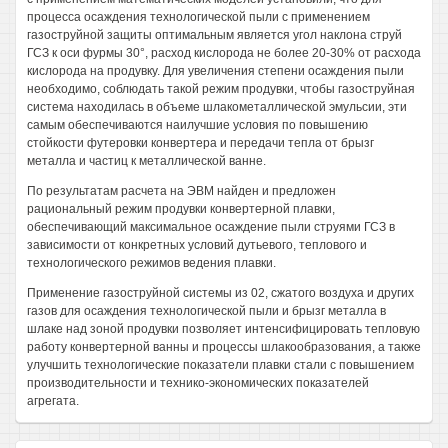
процесса осаждения технологической пыли с применением
газоструйной защиты оптимальным является угол наклона струй
ГСЗ к оси фурмы 30°, расход кислорода не более 20-30% от расхода
кислорода на продувку. Для увеличения степени осаждения пыли
необходимо, соблюдать такой режим продувки, чтобы газоструйная
система находилась в объеме шлакометаллической эмульсии, эти
самым обеспечиваются наилучшие условия по повышению
стойкости футеровки конвертера и передачи тепла от брызг
металла и частиц к металлической ванне.
По результатам расчета на ЭВМ найден и предложен
рациональный режим продувки конвертерной плавки,
обеспечивающий максимальное осаждение пыли струями ГСЗ в
зависимости от конкретных условий дутьевого, теплового и
технологического режимов ведения плавки.
Применение газоструйной системы из 02, сжатого воздуха и других
газов для осаждения технологической пыли и брызг металла в
шлаке над зоной продувки позволяет интенсифицировать тепловую
работу конвертерной ванны и процессы шлакообразования, а также
улучшить технологические показатели плавки стали с повышением
производительности и технико-экономических показателей
агрегата.