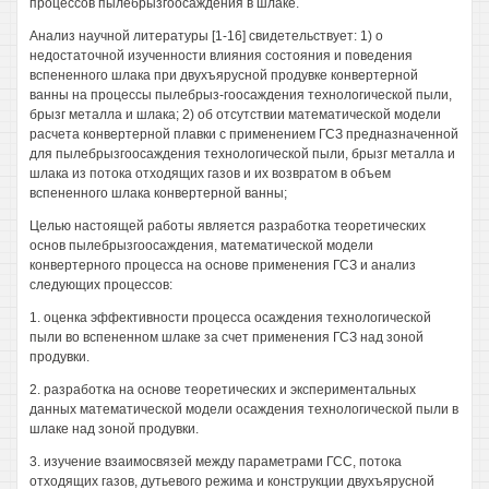
процессов пылебрызгоосаждения в шлаке.
Анализ научной литературы [1-16] свидетельствует: 1) о
недостаточной изученности влияния состояния и поведения
вспененного шлака при двухъярусной продувке конвертерной
ванны на процессы пылебрыз-гоосаждения технологической пыли,
брызг металла и шлака; 2) об отсутствии математической модели
расчета конвертерной плавки с применением ГСЗ предназначенной
для пылебрызгоосаждения технологической пыли, брызг металла и
шлака из потока отходящих газов и их возвратом в объем
вспененного шлака конвертерной ванны;
Целью настоящей работы является разработка теоретических
основ пылебрызгоосаждения, математической модели
конвертерного процесса на основе применения ГСЗ и анализ
следующих процессов:
1. оценка эффективности процесса осаждения технологической
пыли во вспененном шлаке за счет применения ГСЗ над зоной
продувки.
2. разработка на основе теоретических и экспериментальных
данных математической модели осаждения технологической пыли в
шлаке над зоной продувки.
3. изучение взаимосвязей между параметрами ГСС, потока
отходящих газов, дутьевого режима и конструкции двухъярусной