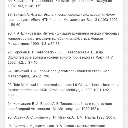
88. Харитонов Н. А, Перлова К К //Изв. вуз. Черная Металлургия.
1982. №3, с. 149-150.
89. Зайвый А. Н. и др. Экологическая оценка использования фурм
при продувке. //Бюл. НТИ. Черная Металлургия. Вып. 3 (1103), 1991,
с. 59-60.
90. К. А. Блинов и др. Интенсификация дожигания оксида углерода в
конвертере акустическими колебаниями.//Изв. вуз. Черная
Металлургия. 1990. №3, с.32-33.
91. Горобец В. Г., Теверовскнй Б. 3., Теверовская А. Б., и др.
Экологические аспекты конвертерного производства. //Бюл. НТИ,
1992, №2, с. 37-40.
92. Явойский В. И. Теория процессов производства стали. -М.:
Металлургия, 1967,с. 790.
93. Tate М., Kawai I. Le nouveats precede Ld-CL avec lance circulahte a
b'usine de Keihin de NKK- /Revue de Metallyrgie.-CTT, 1981, №2, p.
183.
94. Кривандин В. Jl, Егоров А. В. Тепловая работа и конструкция
печей черной металлргии. -М.: Металлургия, 1989,462 с.
95. Охотин А. С., Жмакин Л. И., Иванюк А. П. М.: Наука, 1990. 200 с.
96. Бигеев А. М., Колесников Ю. А. Основы математического