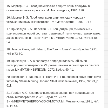
15. Меркер Э. Э. Газодинамическая защита зоны продувки в
сталеплавильных агрегатах. М.: Металлургия, 1994, 176 с.
16. Меркер Э. Э. Проблемы дожигания оксида углерода и
утилизации пыли в конвертере. -М.: Металлургия, 1996, 191 с.
17. Кричевцов В. А., Лалетин В. Г. Концентрация, химический и
гранулометрический составы плавильной пыли конвертерных газов.
//В сб. научн. тр. ин-та ВНИИМТ, М.: Металлургия. 1973. №24, с. 56-
54.
18. Jemion Pieve, Will Jehard, The "bronn fumes" buro-Spectra. 1971.
№3 p.73-80.
19. Кричевцов В. А. К вопросу о природе плавильной пыли
кислородных конвертеров. // Промышленная и санитарная очистка
газов. ЦНММТЭИНЕФТЕХИМ. 1972. №6, с. 40-41.
20. Kosmider Н., Neuhaus Н., Hardt P. Е. Preuention of brovn ferris oxyte
fumes by Steam blouing. Jonand Steel Institute lownal, 1959, №193, p.
611.
21. Горбин А. С. К вопросу пылеобразования при производстве
стали в конвертерах. //В сб. научн, тр. ин-та
ВНИИЧЕРМЕТЭНЕРГОГАЗО-ОЧИСТКА М.: Металлургия, 1971, №4,
с. 44-53.