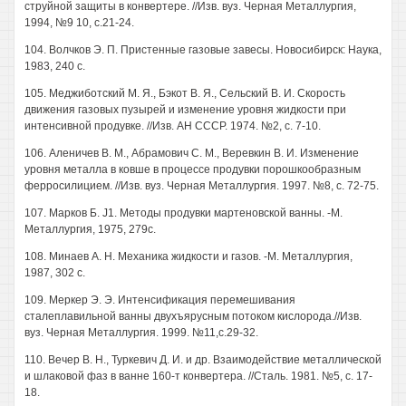
струйной защиты в конвертере. //Изв. вуз. Черная Металлургия,
1994, №9 10, с.21-24.
104. Волчков Э. П. Пристенные газовые завесы. Новосибирск: Наука,
1983, 240 с.
105. Меджиботский М. Я., Бэкот В. Я., Сельский В. И. Скорость
движения газовых пузырей и изменение уровня жидкости при
интенсивной продувке. //Изв. АН СССР. 1974. №2, с. 7-10.
106. Аленичев В. М., Абрамович С. М., Веревкин В. И. Изменение
уровня металла в ковше в процессе продувки порошкообразным
ферросилицием. //Изв. вуз. Черная Металлургия. 1997. №8, с. 72-75.
107. Марков Б. J1. Методы продувки мартеновской ванны. -М.
Металлургия, 1975, 279с.
108. Минаев А. Н. Механика жидкости и газов. -М. Металлургия,
1987, 302 с.
109. Меркер Э. Э. Интенсификация перемешивания
сталеплавильной ванны двухъярусным потоком кислорода.//Изв.
вуз. Черная Металлургия. 1999. №11,с.29-32.
110. Вечер В. Н., Туркевич Д. И. и др. Взаимодействие металлической
и шлаковой фаз в ванне 160-т конвертера. //Сталь. 1981. №5, с. 17-
18.