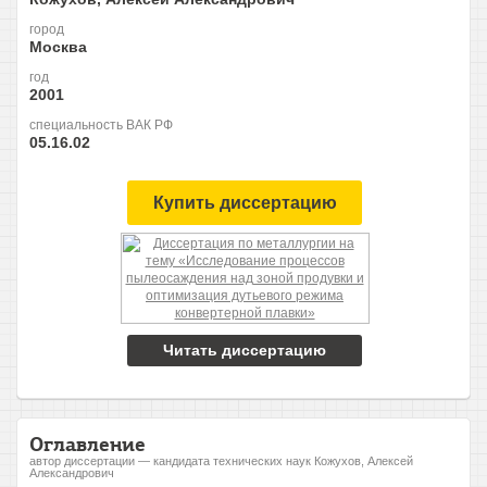
город
Москва
год
2001
специальность ВАК РФ
05.16.02
Купить диссертацию
Читать диссертацию
Оглавление
автор диссертации — кандидата технических наук Кожухов, Алексей
Александрович