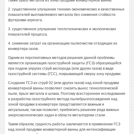
также брызг металла из зоны продувки конвертерной ванны.
2. существенное улучшение технико-экономических и качественных
показателей выплавляемого металла без снижения стойкости
футеровки агрегата.
3. существенное улучшение теплотехнических и экологических
показателей процесса.
4. снижение затрат на организацию пылеочистки отходящих из
конвертера газов.
Одним из перспективных методов решения данной проблемы
является организация газоструйной защиты (ГСЗ) образующейся
при подаче упругих струй кислорода (или других газов) в виде
газоструйной системы (ГСС), покрывающей сверху зону продувки.
Создание ГСЗ из струй 02 (или других газов) над зоной продувки
конвертерной ванны позволяет снизить вынос технологической
пыли, брызг металла и шлака. Поэтому всестороннее исследование
и разработка газоструйного метода пылебрызгоосаждения над
зоной продувки в конвертере представляется важным и
актуальным, так как позволит, приблизить решение ряда важных
энергоэкологических задач в области металлургии стали.
Таким образом, сущность работы заключается в применении ГСЗ
над зоной продувки конвертерной ванны для интенсификации