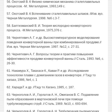
56. Охотский В. К Физико-химическая механика сталеплавильных
процессов. -М.: Металлургия, 1993,149 с.
57. Охотский В. К Вспенивание сталеплавильных шлаков. //Изв. вуз.
Черная Металлургия. 1998. №6 с.3-7.
58. Баптизманский В. И. Теория кислородно-конверторного
процесса. -М.Металлургия, 1975,376 с.
59. Чернятевич А. Г. и др. Высокотемпературное моделирование
поведения конвертерной ванны при комбинированной продувке.//
Изв. вуз. Черная Металлургия. 1997. №12, с. 27-31.
60. Чернятевич А. Г. Вопросы теории и практики повышения
эффективности продувки конвертерной ванны.// Сталь. 1993. №6, с.
26-30.
61. Накамура X., Такахаси К., Каваи Р. и др. Исследование
технологии плавки с дожиганием газов в конвертере. // Тэцу то
хагааэ, 1986, №4, с. 1
62. ХарадаТ. и др. //Тэцу то Хаганэ, 1985, с. 187.
63. Черноголов А. И., Горлатов А. Н., Ожиганов В. С. Подавление
пыле-образования в мартеновской печи при помощи
турбулизирующих струй. // Сталь. 1969. №10, с. 693-694.
64. Черноголов А. И., Горлатов А. Н. Турбулизация пыленесущих