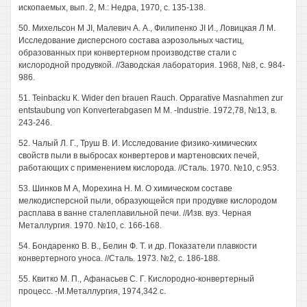
ископаемых, вып. 2, М.: Недра, 1970, с. 135-138.
50. Михельсон М JI, Малевич А. А., Филипенко JI И., Ловицкая Л М.
Исследование дисперсного состава аэрозольных частиц,
образованных при конвертерном производстве стали с
кислородной продувкой. //Заводская лаборатория. 1968, №8, с. 984-
986.
51. Teinbacku К. Wider den brauen Rauch. Opparative Masnahmen zur
entstaubung von Konverterabgasen M M. -Industrie. 1972,78, №13, в.
243-246.
52. Чалый Л. Г., Труш В. И. Исследование физико-химических
свойств пыли в выбросах конвертеров и мартеновских печей,
работающих с применением кислорода. //Сталь. 1970. №10, с.953.
53. Шинков М А, Морехина Н. М. О химическом составе
мелкодисперсной пыли, образующейся при продувке кислородом
расплава в ванне сталеплавильной печи. //Изв. вуз. Черная
Металлургия. 1970. №10, с. 166-168.
54. Бондаренко В. В., Белин Ф. Т. и др. Показатели плавкости
конвертерного уноса. //Сталь. 1973. №2, с. 186-188.
55. Квитко М. П., Афанасьев С. Г. Кислородно-конвертерный
процесс. -М.Металлургия, 1974,342 с.