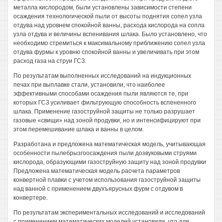
металла кислородом, были установлены зависимости степени
осаждения технологической пыли от высоты поднятия сопел узла
отдува над уровнем спокойной ванны, расхода кислорода на сопла
узла отдува и величины вспенивания шлака. Было установлено, что
необходимо стремиться к максимальному приближению сопел узла
отдува фурмы к уровню спокойной ванны и увеличивать при этом
расход газа на струи ГСЗ.
По результатам выполненных исследований на индукционных
печах при выплавке стали, установили, что наиболее
эффективными способами осаждения пыли являются те, при
которых ГСЗ усиливает фильтрующую способность вспененного
шлака. Применение газоструйной защиты не только разрушает
газовые «свищи» над зоной продувки, но и интенсифицируют при
этом перемешивание шлака и ванны в целом.
Разработана и предложена математическая модель, учитывающая
особенности пылебрызгоосаждения пыли дозвуковыми струями
кислорода, образующими газоструйную защиту над зоной продувки
Предложена математическая модель расчета параметров
конвертной плавки с учетом использования газоструйной защиты
над ванной с применением двухъярусных фурм с отдувом в
конвертере.
По результатам экспериментальных исследований и исследований
с применением математических моделей установили, что для