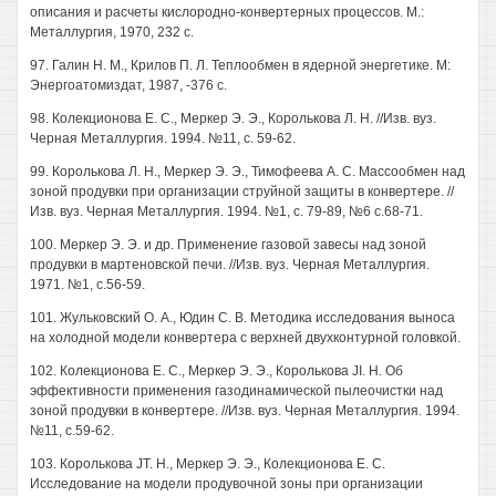
описания и расчеты кислородно-конвертерных процессов. М.:
Металлургия, 1970, 232 с.
97. Галин Н. М., Крилов П. Л. Теплообмен в ядерной энергетике. М:
Энергоатомиздат, 1987, -376 с.
98. Колекционова Е. С., Меркер Э. Э., Королькова Л. Н. //Изв. вуз.
Черная Металлургия. 1994. №11, с. 59-62.
99. Королькова Л. Н., Меркер Э. Э., Тимофеева А. С. Массообмен над
зоной продувки при организации струйной защиты в конвертере. //
Изв. вуз. Черная Металлургия. 1994. №1, с. 79-89, №6 с.68-71.
100. Меркер Э. Э. и др. Применение газовой завесы над зоной
продувки в мартеновской печи. //Изв. вуз. Черная Металлургия.
1971. №1, с.56-59.
101. Жульковский О. А., Юдин С. В. Методика исследования выноса
на холодной модели конвертера с верхней двухконтурной головкой.
102. Колекционова Е. С., Меркер Э. Э., Королькова JI. Н. Об
эффективности применения газодинамической пылеочистки над
зоной продувки в конвертере. //Изв. вуз. Черная Металлургия. 1994.
№11, с.59-62.
103. Королькова JT. Н., Меркер Э. Э., Колекционова Е. С.
Исследование на модели продувочной зоны при организации