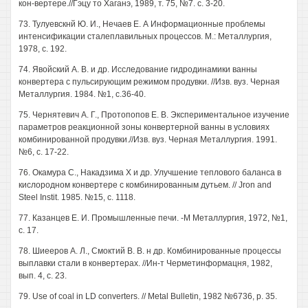
кон-вертере.//Гэцу то Хаганэ, 1989, т. 75, №7. с. 3-20.
73. Тулуевскнй Ю. И., Нечаев Е. А Информационные проблемы
интенсификации сталеплавильных процессов. М.: Металлургия,
1978, с. 192.
74. Явойский А. В. и др. Исследование гидродинамики ванны
конвертера с пульсирующим режимом продувки. //Изв. вуз. Черная
Металлургия. 1984. №1, с.36-40.
75. Чернятевич А. Г., Протопопов Е. В. Экспериментальное изучение
параметров реакционной зоны конвертерной ванны в условиях
комбинированной продувки.//Изв. вуз. Черная Металлургия. 1991.
№6, с. 17-22.
76. Окамура С., Накадзима X и др. Улучшение теплового баланса в
кислородном конвертере с комбинированным дутьем. // Jron and
Steel Instit. 1985. №15, с. 1118.
77. Казанцев Е. И. Промышленные печи. -М Металлургия, 1972, №1,
с. 17.
78. Шиееров А. Л., Смоктий В. В. н др. Комбинированные процессы
выплавки стали в конвертерах. //Ин-т Черметинформацня, 1982,
вып. 4, с. 23.
79. Use of coal in LD converters. // Metal Bulletin, 1982 №6736, p. 35.