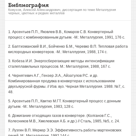
Библиография
Кожухов, Алексей Александрович, диссертация по теме Металлургия
черных, цветных и редких металлов
1. Арсентьев П.П., Яковлев В.В., Комаров С.В. Конвертерный
процесс с комбинированным дутьем. -М.: Металлургия, 1991, 176 с.
2. Баптизманский В.И., Бойченко Б.М., Черевко В.П. Тепловая работа
кислородных конвертеров. -М.: Металлургия, 1988, 174 с.
3. Кобеза И.И. Энергосберегающие методы интенсификации
сталеплавильных процессов. М.: Металлургия, 1988, 167 с.
4. Чернятевич А.Г., Гензер JI.A., Айзатулов Р.С. и др.
Комбинированная продувка в конвертерах с использованием
двухъярусной фурмы. // Изв. вуз. Черная Металлургия. 1988. №7, с.
48.
5. Арсентьев П.П., Квитко М.ГТ. Конвертерный процесс с донным
дутьем. -М.: Металлургия, 1983, 128 с.
6. Дожигание отходящих газов в конвертере. (Колганов Г.С.,
Колесников М.В., Хмелевская А.Б. и др.) // Сталь, 1985, №5, с. 24.
7. Лузгин В.П. Меркер Э.Э. Эффективность работы мартеновских
печей. М.: Металлургия, 1992,144 с.