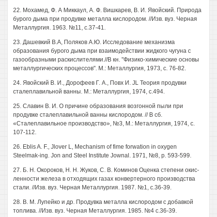
22. Мохамед, Ф. А Миккаул, А. Ф. Вишкарев, В. И. Явойский. Природа
бурого дыма при продувке металла кислородом. //Изв. вуз. Черная
Металлургия. 1963. №11, с.37-41.
23. Дашевкий В.А, Поляков А.Ю. Исследование механизма
образования бурого дыма при взаимодействии жидкого чугуна с
газообразными раскислителями.//В кн. "Физико-химические основы
металлургических процессов". М.: Металлургия, 1973, с. 76-82.
24. Явойский В. И., Дорофеев Г. А., Повх И. JL Теория продувки
сталеплавильной ванны. М.: Металлургия, 1974, с.494.
25. Славин В. И. О причине образования возгонной пыли при
продувке сталеплавильной ванны кислородом. // В сб.
«Сталеплавильное производство», №3, М.: Металлургия, 1974, с.
107-112.
26. Eblis A. F., Jlover L, Mechanism of fime forwation in oxygen
Steelmak-ing. Jon and Steel Institute Jownal. 1971, №8, p. 593-599.
27. Б. H. Окороков, H. H. Жуков, С. В. Коминов Оценка степени окис-
ленности железа в отходящих газах конвертерного производства
стали. //Изв. вуз. Черная Металлургия. 1987. №1, с.36-39.
28. В. М. Лупейко и др. Продувка металла кислородом с добавкой
топлива. //Изв. вуз. Черная Металлургия. 1985. №4 с.36-39.