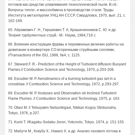
потоков как средство улавливания технологической пыли. В сб.:
Вопросы тепло- и массообмена в производстве стали: Труды
Института металлургии УНЦ АН СССР, Свердловск, 1970, вып. 21, с.
162-169.
65. Абрамович Г. Н., Гиршкович Т. А, Крашенинников С. Ю. и др.
Теория турбулентных струй. -М.: Наука, 1984,716 с.
66. Влияние конструкции фурмы и переменных величин работы на
дожигание в конвертере СО вторичными струйными соплями,
//Transactions of the ISIJ, 1988, №4, с. 1125.
67. Steward F. R.- Prediction of the Height of Turbulent diffusion Buoyant
Flames.// Combustion Science and Technology, 1970, p.203-208.
68. Escudier M. P. Aerodinamics of a burning turbulent gas set in a
crossblaw. // Combustion Science and Technology, 1972, p.293-297.
69. Escudier M. P. Analyses and Observation ob Inclined Turbulent
Flame Plumes. // Combustion Science and Technology, 1975, p. 163.
70. Otani M. // Tetsuyakin Netsurikigaxi, Nikkan Kogoy Stinbunaha,
Tokyo, 1976, p.207.
71. Kunii T. //Kagaku-Sodaku Joron, Yokcnolo, Tokyo, 1974, p. 151-155.
72. Мабути M., Кокубу X., Накаго X. и др. Анализ газового потока в