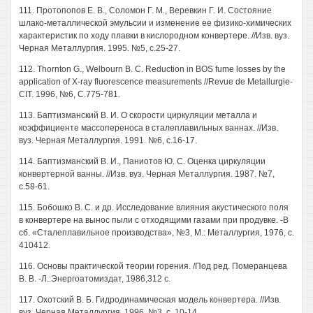
111. Протопопов E. В., Соломон Г. М., Веревкин Г. И. Состояние
шлако-металлической эмульсии и изменение ее физико-химических
характеристик по ходу плавки в кислородном конвертере. //Изв. вуз.
Черная Металлургия. 1995. №5, с.25-27.
112. Thornton G., Welbourn В. С. Reduction in BOS fume losses by the
application of X-ray fluorescence measurements //Revue de Metallurgie-
CIT. 1996, №6, C.775-781.
113. Баптизманский В. И. О скорости циркуляции металла и
коэффициенте массопереноса в сталеплавильных ваннах. //Изв.
вуз. Черная Металлургия. 1991. №6, с.16-17.
114. Баптизманский В. И., Паниотов Ю. С. Оценка циркуляции
конвертерной ванны. //Изв. вуз. Черная Металлургия. 1987. №7,
с.58-61.
115. Бобошко В. С. и др. Исследование влияния акустического поля
в конвертере на вынос пыли с отходящими газами при продувке. -В
сб. «Сталеплавильное производства», №3, М.: Металлургия, 1976, с.
410412.
116. Основы практической теории горения. /Под ред. Померанцева
В. В. -Л.:Энергоатомиздат, 1986,312 с.
117. Охотский В. Б. Гидродинамическая модель конвертера. //Изв.
вуз. Черная Металлургия. 1996. №3, с. 10-14.