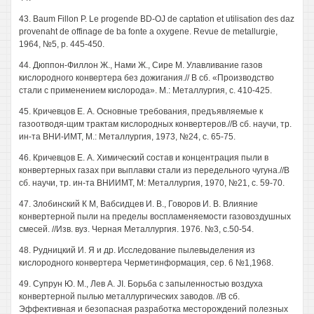
43. Baum Fillon P. Le progende BD-OJ de captation et utilisation des daz
provenaht de offinage de ba fonte a oxygene. Revue de metallurgie,
1964, №5, p. 445-450.
44. Дюппон-Филлон Ж., Нами Ж., Сире М. Улавливание газов
кислородного конвертера без дожигания.// В сб. «Производство
стали с применением кислорода». М.: Металлургия, с. 410-425.
45. Кричевцов Е. А. Основные требования, предъявляемые к
газоотводя-щим трактам кислородных конвертеров.//В сб. научи, тр.
ин-та ВНИ-ИМТ, М.: Металлургия, 1973, №24, с. 65-75.
46. Кричевцов Е. А. Химический состав и концентрация пыли в
конвертерных газах при выплавки стали из передельного чугуна.//В
сб. научи, тр. ин-та ВНИИМТ, М: Металлургия, 1970, №21, с. 59-70.
47. Злобинский К М, Вабсидцев И. В., Говоров И. В. Влияние
конвертерной пыли на пределы воспламеняемости газовоздушных
смесей. //Изв. вуз. Черная Металлургия. 1976. №3, с.50-54.
48. Рудницкий И. Я и др. Исследование пылевыделения из
кислородного конвертера Черметинформация, сер. 6 №1,1968.
49. Супрун Ю. М., Лев A. JI. Борьба с запыленностью воздуха
конвертерной пылью металлургических заводов. //В сб.
Эффективная и безопасная разработка месторождений полезных