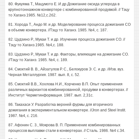
80. Фукуяма Т., Мацумото E. И др.Дожигание оксида углерода в
крупнотоннажном конвертере с комбинированной продувкой. // Тэцу
то Хаганэ.1985. №12,с.2б2.
81. Хорода Т., Андо М. и др. Моделирование процесса дожигания СО
в объеме конвертера. //Тэцу то Хаганэ. 1985. №4, с. 187.
82. Цудзино Р., Мукаи Т. и др. Изучение процесса дожигания СО. //
Тэцу то Хаганэ.1985. №4,с. 188.
83. Цудзино Р., Мукаи Т. и др. Факторы, влияющие на дожигание СО.
//Тэцу то Хаганэ. 1985. №4, с. 189.
84. Смоктий В. В., Айзатулов Р. С., Белокуров Э. С. и др. //Изв. вуз.
Черная Металлургия. 1987. вып. 8, с. 52.
85. Смоктий В.В., Хохлова Н.И., Корченко В.П. Опыт применения
различных вариантов комбинированной, продувки в конвертерах. //
Институт Черметинформацня. 1987. вып. 2,31с.
86. Такахаси У. Разработка верхней фурмы для вторичного
дожигания в экспериментальном конвертере. //Jron and Steel Instit.
1987. №4, с. 216.
87. Афонин С. 3., Мокрова В. П. Применение комбинированных
процессов выплавки стали в конвертерах. // Сталь. 1986. №4 с.34.