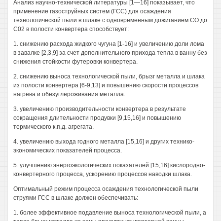
Анализ научно-технической литературы [1—16] показывает, что
применение газоструйных систем (ГСС) для осаждения
технологической пыли в шлаке с одновременным дожиганием СО до
С02 в полости конвертера способствует:
1. снижению расхода жидкого чугуна [1-16] и увеличению доли лома
в завалке [2,3,9] за счет дополнительного прихода тепла в ванну без
снижения стойкости футеровки конвертера.
2. снижению выноса технологической пыли, брызг металла и шлака
из полости конвертера [6-9,13] и повышению скорости процессов
нагрева и обезуглероживания металла.
3. увеличению производительности конвертера в результате
сокращения длительности продувки [9,15,16] и повышению
термического к.п.д. агрегата.
4. увеличению выхода годного металла [15,16] и других технико-
экономических показателей процесса.
5. улучшению энергоэкологических показателей [15,16] кислородно-
конвертерного процесса, ускорению процессов наводки шлака.
Оптимальный режим процесса осаждения технологической пыли
струями ГСС в шлаке должен обеспечивать:
1. более эффективное подавление выноса технологической пыли, а