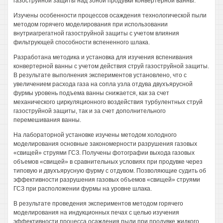
газоструйной защиты над зоной продувки конвертерной ванны.
Изучены особенности процессов осаждения технологической пыли
методом горячего моделирования при использовании
внутриагрегатной газоструйной защиты с учетом влияния
фильтрующей способности вспененного шлака.
Разработана методика и установка для изучения вспенивания
конвертерной ванны с учетом действия струй газоструйной защиты.
В результате выполнения экспериментов установлено, что с
увеличением расхода газа на сопла узла отдува двухъярусной
фурмы уровень подъема ванны снижается, как за счет
механического циркуляционного воздействия турбулентных струй
газоструйной защиты, так и за счет дополнительного
перемешивания ванны.
На лабораторной установке изучены методом холодного
моделирования основные закономерности разрушения газовых
«свищей» струями ГСЗ. Получены фотографии выхода газовых
объемов «свищей» в сравнительных условиях при продувке через
типовую и двухъярусную фурму с отдувом. Позволяющие судить об
эффективности разрушения газовых объемов «свищей» струями
ГСЗ при расположении фурмы на уровне шлака.
В результате проведения экспериментов методом горячего
моделирования на индукционных печах с целью изучения
эффективности процесса осаждения пыли при продувке жидкого