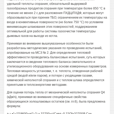
удельной теплоты сгорания; обязательной выдержкой
газообразных продуктов сгорания при температуре более 850 °С в
течение не менее 2 с для разложения ПХДЦ/ПХДФ, которые могут
образовываться при горении ТБО; ограничением их температуры на
входе в конвективные поверхности (не более 750 °С) по условиям
минимизации шлакования этих поверхностей; поддержанием
оптимальной для работы системы газоочистки температуры
дымовых газов на выходе из котла.
Принимая во внимание вышеуказанные особенности были
разработаны методические указания по проведению испытаний,
апробированые на МСЗ № 2. Для определения тепловой
эффективности проводились балансовые испытания, суть которых
заключается в сведении теплового баланса сжигательного и
утилизационного оборудования на основе измеренных параметров.
Тепловая мощность установки, т. е. теплота, отведенная рабочей
средой (водой и/или паром), и потери с уходящими газами,
химической неполнотой сгорания и с теплом шлака определяются
принятыми в теплоэнергетике методами.
Для оценки потерь тепла от механической неполноты сгорания Q4
(кДж/ч), принимая во внимание специфичные свойства
образующихся золошлаковых остатков (см. гл.6), была предложена
формула:
а = •^=^[19600«и(1-^) + 32700«с(Сивд -0,22О]+32700Я,Сун,