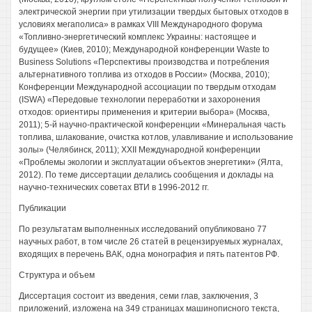
электрической энергии при утилизации твердых бытовых отходов в
условиях мегаполиса» в рамках VIII Международного форума
«Топливно-энергетический комплекс Украины: настоящее и
будущее» (Киев, 2010); Международной конференции Waste to
Business Solutions «Перспективы производства и потребления
альтернативного топлива из отходов в России» (Москва, 2010);
Конференции Международной ассоциации по твердым отходам
(ISWA) «Передовые технологии переработки и захоронения
отходов: ориентиры применения и критерии выбора» (Москва,
2011); 5-й научно-практической конференции «Минеральная часть
топлива, шлакование, очистка котлов, улавливание и использование
золы» (Челябинск, 2011); XXII Международной конференции
«Проблемы экологии и эксплуатации объектов энергетики» (Ялта,
2012). По теме диссертации делались сообщения и доклады на
научно-технических советах ВТИ в 1996-2012 гг.
Публикации
По результатам выполненных исследований опубликовано 77
научных работ, в том числе 26 статей в рецензируемых журналах,
входящих в перечень ВАК, одна монография и пять патентов РФ.
Структура и объем
Диссертация состоит из введения, семи глав, заключения, 3
приложений, изложена на 349 страницах машинописного текста,