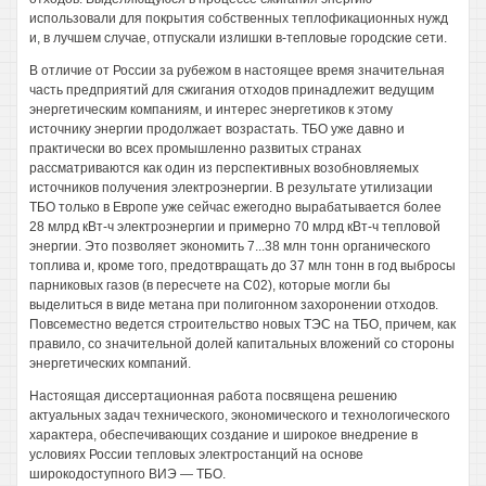
использовали для покрытия собственных теплофикационных нужд
и, в лучшем случае, отпускали излишки в-тепловые городские сети.
В отличие от России за рубежом в настоящее время значительная
часть предприятий для сжигания отходов принадлежит ведущим
энергетическим компаниям, и интерес энергетиков к этому
источнику энергии продолжает возрастать. ТБО уже давно и
практически во всех промышленно развитых странах
рассматриваются как один из перспективных возобновляемых
источников получения электроэнергии. В результате утилизации
ТБО только в Европе уже сейчас ежегодно вырабатывается более
28 млрд кВт-ч электроэнергии и примерно 70 млрд кВт-ч тепловой
энергии. Это позволяет экономить 7...38 млн тонн органического
топлива и, кроме того, предотвращать до 37 млн тонн в год выбросы
парниковых газов (в пересчете на С02), которые могли бы
выделиться в виде метана при полигонном захоронении отходов.
Повсеместно ведется строительство новых ТЭС на ТБО, причем, как
правило, со значительной долей капитальных вложений со стороны
энергетических компаний.
Настоящая диссертационная работа посвящена решению
актуальных задач технического, экономического и технологического
характера, обеспечивающих создание и широкое внедрение в
условиях России тепловых электростанций на основе
широкодоступного ВИЭ — ТБО.