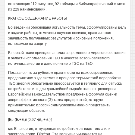
включающих 112 рисунков, 92 таблицы и библиографический список
из 229 наименований.
КРАТКОЕ СОДЕРЖАНИЕ РАБОТЫ
Во введении обоснована актуальность темы, сформулированы цель
и задачи работы, отмечены научная новизна, практическая
значимость полученных результатов и основные положения,
выносимые на защиту.
В первой главе приведен анализ современного мирового состояния
в области использования ТБО в качестве возобновляемого
источника энергии и дано понятие о ТЭС на ТБО.
Показано, что за рубежом практически на всех современных
предприятиях выделяемая в процессе термической переработки
ТБО энергия обязательно преобразуется в тепловую для отпуска
потребителю или для дальнейшей выработки электроэнергии.
Европейским законодательством предложена формула оценки
энергоэффективности (Э) таких предприятий, которую
применительно к российским условиям можно представить
следующим образом:
[Ер-(Е/+Е,)\ [0,97 •(£„ + £,)]'
где Е - энергия, отпущенная потребителю в виде тепла или
электроэнергии, ГДж/год. Эта величина умножается на