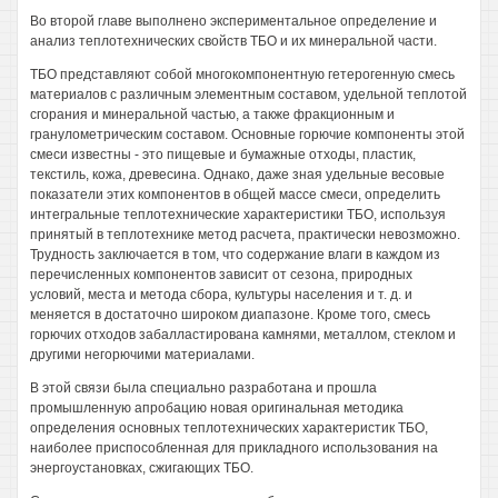
Во второй главе выполнено экспериментальное определение и
анализ теплотехнических свойств ТБО и их минеральной части.
ТБО представляют собой многокомпонентную гетерогенную смесь
материалов с различным элементным составом, удельной теплотой
сгорания и минеральной частью, а также фракционным и
гранулометрическим составом. Основные горючие компоненты этой
смеси известны - это пищевые и бумажные отходы, пластик,
текстиль, кожа, древесина. Однако, даже зная удельные весовые
показатели этих компонентов в общей массе смеси, определить
интегральные теплотехнические характеристики ТБО, используя
принятый в теплотехнике метод расчета, практически невозможно.
Трудность заключается в том, что содержание влаги в каждом из
перечисленных компонентов зависит от сезона, природных
условий, места и метода сбора, культуры населения и т. д. и
меняется в достаточно широком диапазоне. Кроме того, смесь
горючих отходов забалластирована камнями, металлом, стеклом и
другими негорючими материалами.
В этой связи была специально разработана и прошла
промышленную апробацию новая оригинальная методика
определения основных теплотехнических характеристик ТБО,
наиболее приспособленная для прикладного использования на
энергоустановках, сжигающих ТБО.