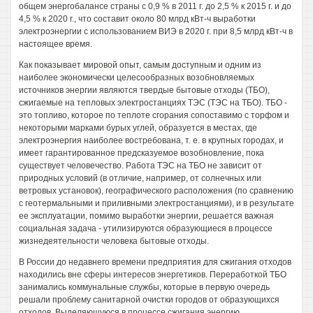
общем энергобалансе страны с 0,9 % в 2011 г. до 2,5 % к 2015 г. и до
4,5 % к 2020 г., что составит около 80 млрд кВт-ч выработки
электроэнергии с использованием ВИЭ в 2020 г. при 8,5 млрд кВт-ч в
настоящее время.
Как показывает мировой опыт, самым доступным и одним из
наиболее экономически целесообразных возобновляемых
источников энергии являются твердые бытовые отходы (ТБО),
сжигаемые на тепловых электростанциях ТЭС (ТЭС на ТБО). ТБО -
это топливо, которое по теплоте сгорания сопоставимо с торфом и
некоторыми марками бурых углей, образуется в местах, где
электроэнергия наиболее востребована, т. е. в крупных городах, и
имеет гарантированное предсказуемое возобновление, пока
существует человечество. Работа ТЭС на ТБО не зависит от
природных условий (в отличие, например, от солнечных или
ветровых установок), географического расположения (по сравнению
с геотермальными и приливными электростанциями), и в результате
ее эксплуатации, помимо выработки энергии, решается важная
социальная задача - утилизируются образующиеся в процессе
жизнедеятельности человека бытовые отходы.
В России до недавнего времени предприятия для сжигания отходов
находились вне сферы интересов энергетиков. Переработкой ТБО
занимались коммунальные службы, которые в первую очередь
решали проблему санитарной очистки городов от образующихся
отходов. Выделяющуюся в процессе сжигания энергию