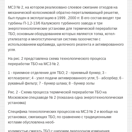
МСЗ № 2, на котором реализовано слоевое сжигание отходов на
механической колосниковой обратно-переталкивающей решетке,
был пущен в эксплуатацию в 1999...2000 гг. В его состав входят три
турбины П-1,2-13/6 Калужского турбинного завода и три
энерготехнологические установки для термической переработки
ТБО, основным оборудованием которых являются топка, котел-
утилизатор и многоступенчатая система газоочистки с
использованием карбамида, щелочного реагента и активированного
угля.
На рис. 2 представлена схема технологического процесса
переработки ТБО на МСЗ № 2.
1 - приемное отделение для ТБО; 2 - приемный бункер; 3 -
котлоагрегат; 4 - узел подачи активированного угля; 5 - абсорбер; 6 -
рукавный фильтр; 7 - бункер шлака; 8 - бункер золы
Рис. 2 - Схема процесса термической переработки ТБО на
Московском спецзаводе № 2 (показана одна энерготехнологическая
установка)
Специфика технологических процессов на МСЗ № 2 и вообще на
установках, сжигающих ТБО, по сравнению с традиционными
котлами обусловлена необ-
ходимостью сжигать ТБО с широким диапазоном изменения