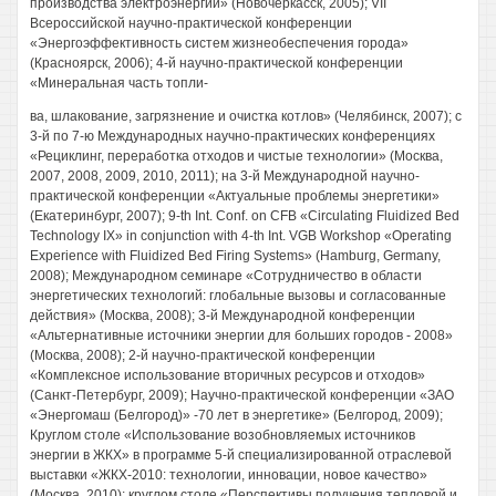
производства электроэнергии» (Новочеркасск, 2005); VII
Всероссийской научно-практической конференции
«Энергоэффективность систем жизнеобеспечения города»
(Красноярск, 2006); 4-й научно-практической конференции
«Минеральная часть топли-
ва, шлакование, загрязнение и очистка котлов» (Челябинск, 2007); с
3-й по 7-ю Международных научно-практических конференциях
«Рециклинг, переработка отходов и чистые технологии» (Москва,
2007, 2008, 2009, 2010, 2011); на 3-й Международной научно-
практической конференции «Актуальные проблемы энергетики»
(Екатеринбург, 2007); 9-th Int. Conf. on CFB «Circulating Fluidized Bed
Technology IX» in conjunction with 4-th Int. VGB Workshop «Operating
Experience with Fluidized Bed Firing Systems» (Hamburg, Germany,
2008); Международном семинаре «Сотрудничество в области
энергетических технологий: глобальные вызовы и согласованные
действия» (Москва, 2008); 3-й Международной конференции
«Альтернативные источники энергии для больших городов - 2008»
(Москва, 2008); 2-й научно-практической конференции
«Комплексное использование вторичных ресурсов и отходов»
(Санкт-Петербург, 2009); Научно-практической конференции «ЗАО
«Энергомаш (Белгород)» -70 лет в энергетике» (Белгород, 2009);
Круглом столе «Использование возобновляемых источников
энергии в ЖКХ» в программе 5-й специализированной отраслевой
выставки «ЖКХ-2010: технологии, инновации, новое качество»
(Москва, 2010); круглом столе «Перспективы получения тепловой и