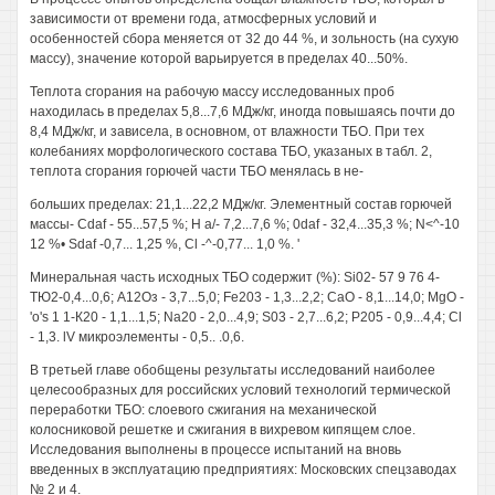
зависимости от времени года, атмосферных условий и
особенностей сбора меняется от 32 до 44 %, и зольность (на сухую
массу), значение которой варьируется в пределах 40...50%.
Теплота сгорания на рабочую массу исследованных проб
находилась в пределах 5,8...7,6 МДж/кг, иногда повышаясь почти до
8,4 МДж/кг, и зависела, в основном, от влажности ТБО. При тех
колебаниях морфологического состава ТБО, указаных в табл. 2,
теплота сгорания горючей части ТБО менялась в не-
больших пределах: 21,1...22,2 МДж/кг. Элементный состав горючей
массы- Cdaf - 55...57,5 %; Н а/- 7,2...7,6 %; 0daf - 32,4...35,3 %; N<^-10
12 %• Sdaf -0,7... 1,25 %, Cl -^-0,77... 1,0 %. '
Минеральная часть исходных ТБО содержит (%): Si02- 57 9 76 4-
ТЮ2-0,4...0,6; А12Оз - 3,7...5,0; Fe203 - 1,3...2,2; СаО - 8,1...14,0; MgO -
'o's 1 1-К20 - 1,1...1,5; Na20 - 2,0...4,9; S03 - 2,7...6,2; Р205 - 0,9...4,4; Cl
- 1,3. lV микроэлементы - 0,5.. .0,6.
В третьей главе обобщены результаты исследований наиболее
целесообразных для российских условий технологий термической
переработки ТБО: слоевого сжигания на механической
колосниковой решетке и сжигания в вихревом кипящем слое.
Исследования выполнены в процессе испытаний на вновь
введенных в эксплуатацию предприятиях: Московских спецзаводах
№ 2 и 4.