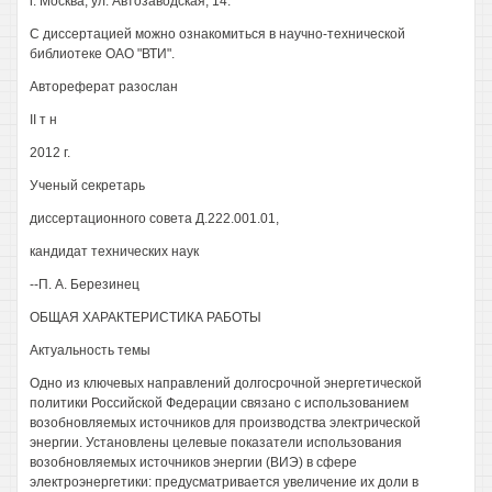
г. Москва, ул. Автозаводская, 14.
С диссертацией можно ознакомиться в научно-технической
библиотеке ОАО "ВТИ".
Автореферат разослан
II т н
2012 г.
Ученый секретарь
диссертационного совета Д.222.001.01,
кандидат технических наук
--П. А. Березинец
ОБЩАЯ ХАРАКТЕРИСТИКА РАБОТЫ
Актуальность темы
Одно из ключевых направлений долгосрочной энергетической
политики Российской Федерации связано с использованием
возобновляемых источников для производства электрической
энергии. Установлены целевые показатели использования
возобновляемых источников энергии (ВИЭ) в сфере
электроэнергетики: предусматривается увеличение их доли в