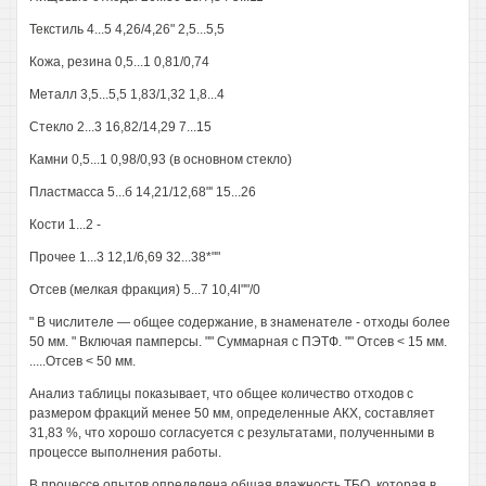
Текстиль 4...5 4,26/4,26" 2,5...5,5
Кожа, резина 0,5...1 0,81/0,74
Металл 3,5...5,5 1,83/1,32 1,8...4
Стекло 2...3 16,82/14,29 7...15
Камни 0,5...1 0,98/0,93 (в основном стекло)
Пластмасса 5...б 14,21/12,68"' 15...26
Кости 1...2 -
Прочее 1...3 12,1/6,69 32...38*""
Отсев (мелкая фракция) 5...7 10,4l""/0
" В числителе — общее содержание, в знаменателе - отходы более
50 мм. " Включая памперсы. "" Суммарная с ПЭТФ. "" Отсев < 15 мм.
.....Отсев < 50 мм.
Анализ таблицы показывает, что общее количество отходов с
размером фракций менее 50 мм, определенные АКХ, составляет
31,83 %, что хорошо согласуется с результатами, полученными в
процессе выполнения работы.
В процессе опытов определена общая влажность ТБО, которая в