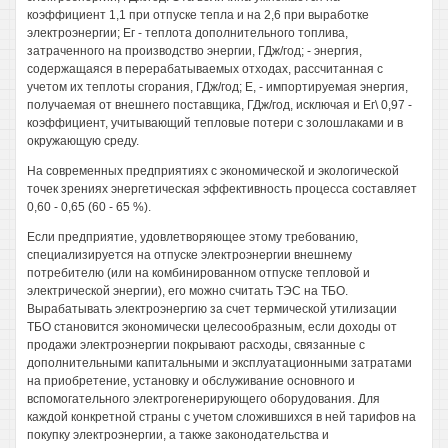
коэффициент 1,1 при отпуске тепла и на 2,6 при выработке
электроэнергии; Ег - теплота дополнительного топлива,
затраченного на производство энергии, ГДж/год; - энергия,
содержащаяся в перерабатываемых отходах, рассчитанная с
учетом их теплоты сгорания, ГДж/год; Е, - импортируемая энергия,
получаемая от внешнего поставщика, ГДж/год, исключая и Ег\ 0,97 -
коэффициент, учитывающий тепловые потери с золошлаками и в
окружающую среду.
На современных предприятиях с экономической и экологической
точек зрениях энергетическая эффективность процесса составляет
0,60 - 0,65 (60 - 65 %).
Если предприятие, удовлетворяющее этому требованию,
специализируется на отпуске электроэнергии внешнему
потребителю (или на комбинированном отпуске тепловой и
электрической энергии), его можно считать ТЭС на ТБО.
Вырабатывать электроэнергию за счет термической утилизации
ТБО становится экономически целесообразным, если доходы от
продажи электроэнергии покрывают расходы, связанные с
дополнительными капитальными и эксплуатационными затратами
на приобретение, установку и обслуживание основного и
вспомогательного электрогенерирующего оборудования. Для
каждой конкретной страны с учетом сложившихся в ней тарифов на
покупку электроэнергии, а также законодательства и