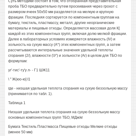
Суть методики состоит в том, что отобранная представительная
проба ТБО предварительно путем просеивания через грохот с
размером ячеек 50x50 мм разделяется на мелкую и крупную
фракции. Последняя сортируется по компонентным группам на
бумагу, текстиль, пластмассу, металл, другие неорганические
материалы и пищевые отходы. Определяется массовая доля К[
каждой из этих компонентных групп, включая долю мелкой фракции.
Далее в лабораторных условиях измеряется влажность (IV) и
зольность на сухую массу (А*) этих компонентных групп, а затем
рассчитываются интегральные значения удельной теплоты
сгорания (2/), влажности (\У') и зольности (Аг) в целом для ТБО по
формулам:
уг'-тис'-ту'у л- - Г1 ШЖ11
\ " Ж(юо-ю] I1
где - низшая удельная теплота сгорания на сухую беззольную массу
(принимается по табл. 1).
Таблица 1
Низшая удельная теплота сгорания на сухую беззольную массу
основных компонентных групп ТБО, МДж/кг
Бумага Текстиль Пластмасса Пищевые отходы Мелкие отходы
(менее 50 мм)