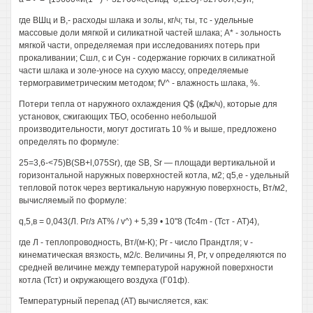
где ВШц и В,- расходы шлака и золы, кг/ч; ты, тс - удельные
массовые доли мягкой и силикатной частей шлака; А* - зольность
мягкой части, определяемая при исследованиях потерь при
прокаливании; Сшл, с и Сун - содержание горючих в силикатной
части шлака и золе-уносе на сухую массу, определяемые
термогравиметрическим методом; fV^ - влажность шлака, %.
Потери тепла от наружного охлаждения Q$ (кДж/ч), которые для
установок, сжигающих ТБО, особенно небольшой
производительности, могут достигать 10 % и выше, предложено
определять по формуле:
25=3,6-<75)B(SB+l,075Sr), где SB, Sr — площади вертикальной и
горизонтальной наружных поверхностей котла, м2; q5,e - удельный
тепловой поток через вертикальную наружную поверхность, Вт/м2,
вычисляемый по формуле:
q,5,в = 0,043(Л. Рг/з АТ% / v^) + 5,39 • 10"8 (Tc4m - (Тст - AT)4),
где Л - теплопроводность, Вт/(м-К); Рг - число Прандтля; v -
кинематическая вязкость, м2/с. Величины Я, Pr, v определяются по
средней величине между температурой наружной поверхности
котла (Тст) и окружающего воздуха (Г01ф).
Температурный перепад (AT) вычисляется, как: