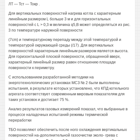
ЛТ — Тст — Токр .
Для вертикальных поверхностей нагрева котла с характерным
линейным размером L больше 3 м и для горизонтальных
поверхностей с L > 0,3 м величина q5,B может определяться из рис.
3 по температуре наружной поверхности
(7cm) и температурному перепаду между этой температурой и
температурой окружающей среды (/17). Для вертикальных
поверхностей характерным линейным размером является высота.
Для горизонтальной плоской поверхности, обращенной вверх,
характерный линейный размер равен отношению площади
поверхности к периметру.
С использованием разработанной методики на
энерготехнологических установках МСЗ № 2 были выполнены
испытания, в результате которых установлено, что КПД котельного
агрегата соответствует современным мировым показателям для
таких установок и достигает 75 %.
Анализ результатов газовых измерений показал, что выбранные в
процессе наладочных испытаний режимы термической
переработки
ТБО позволяют обеспечить после ного охлаждения вертикальных
поверхностей на-дополнительной газоочистки эколо- грева с