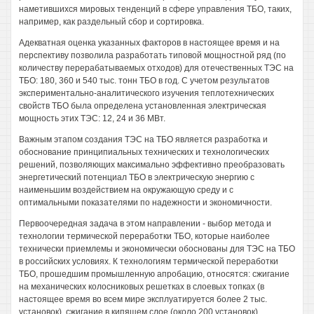
наметившихся мировых тенденций в сфере управления ТБО, таких,
например, как раздельный сбор и сортировка.
Адекватная оценка указанных факторов в настоящее время и на
перспективу позволила разработать типовой мощностной ряд (по
количеству перерабатываемых отходов) для отечественных ТЭС на
ТБО: 180, 360 и 540 тыс. тонн ТБО в год. С учетом результатов
экспериментально-аналитического изучения теплотехнических
свойств ТБО была определена установленная электрическая
мощность этих ТЭС: 12, 24 и 36 МВт.
Важным этапом создания ТЭС на ТБО является разработка и
обоснование принципиальных технических и технологических
решений, позволяющих максимально эффективно преобразовать
энергетический потенциал ТБО в электрическую энергию с
наименьшим воздействием на окружающую среду и с
оптимальными показателями по надежности и экономичности.
Первоочередная задача в этом направлении - выбор метода и
технологии термической переработки ТБО, которые наиболее
технически приемлемы и экономически обоснованы для ТЭС на ТБО
в российских условиях. К технологиям термической переработки
ТБО, прошедшим промышленную апробацию, относятся: сжигание
на механических колосниковых решетках в слоевых топках (в
настоящее время во всем мире эксплуатируется более 2 тыс.
установок), сжигание в кипящем слое (около 200 установок),