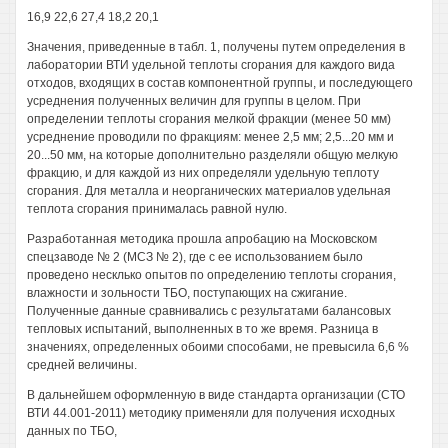
16,9 22,6 27,4 18,2 20,1
Значения, приведенные в табл. 1, получены путем определения в
лаборатории ВТИ удельной теплоты сгорания для каждого вида
отходов, входящих в состав компонентной группы, и последующего
усреднения полученных величин для группы в целом. При
определении теплоты сгорания мелкой фракции (менее 50 мм)
усреднение проводили по фракциям: менее 2,5 мм; 2,5...20 мм и
20...50 мм, на которые дополнительно разделяли общую мелкую
фракцию, и для каждой из них определяли удельную теплоту
сгорания. Для металла и неорганических материалов удельная
теплота сгорания принималась равной нулю.
Разработанная методика прошла апробацию на Московском
спецзаводе № 2 (МСЗ № 2), где с ее использованием было
проведено несклько опытов по определению теплоты сгорания,
влажности и зольности ТБО, поступающих на сжигание.
Полученные данные сравнивались с результатами балансовых
тепловых испытаний, выполненных в то же время. Разница в
значениях, определенных обоими способами, не превысила 6,6 %
средней величины.
В дальнейшем оформленную в виде стандарта организации (СТО
ВТИ 44.001-2011) методику применяли для получения исходных
данных по ТБО,