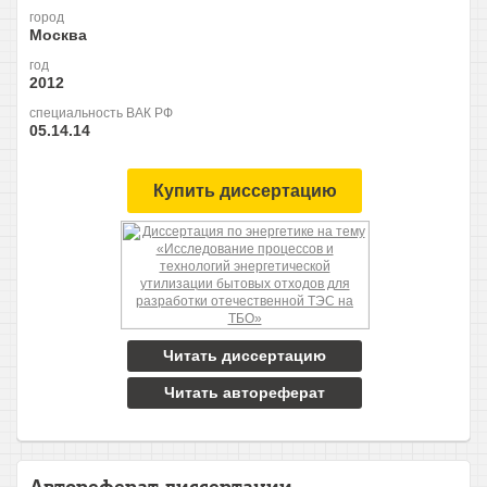
город
Москва
год
2012
специальность ВАК РФ
05.14.14
Купить диссертацию
Читать диссертацию
Читать автореферат
Автореферат диссертации