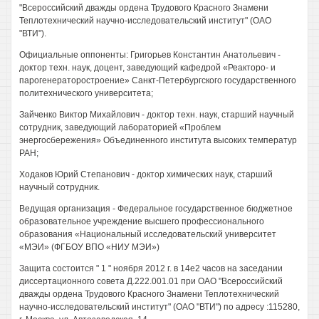
"Всероссийский дважды ордена Трудового Красного Знамени
Теплотехнический научно-исследовательский институт" (ОАО
"ВТИ").
Официальные оппоненты: Григорьев Константин Анатольевич -
доктор техн. наук, доцент, заведующий кафедрой «Реакторо- и
парогенераторостроение» Санкт-Петербургского государственного
политехнического университета;
Зайченко Виктор Михайлович - доктор техн. наук, старший научный
сотрудник, заведующий лабораторией «Проблем
энергосбережения» Объединенного института высоких температур
РАН;
Ходаков Юрий Степанович - доктор химических наук, старший
научный сотрудник.
Ведущая организация - Федеральное государственное бюджетное
образовательное учреждение высшего профессионального
образования «Национальный исследовательский университет
«МЭИ» (ФГБОУ ВПО «НИУ МЭИ»)
Защита состоится " 1 " ноября 2012 г. в 14е2 часов на заседании
диссертационного совета Д.222.001.01 при ОАО "Всероссийский
дважды ордена Трудового Красного Знамени Теплотехнический
научно-исследовательский институт" (ОАО "ВТИ") по адресу :115280,