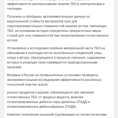
эффективности преобразования энергии ТБО в электрическую и
тепловую.
Получены и обобщены экспериментальные данные по
коррозионной стойкости материалов труб для
пароперегревательных поверхностей нагрева котлов, сжигающих
ТБО, на основании которых определены приоритетные марки
сталей для этих поверхностей при проектировании отечественных
котлов.
Установлено и исследовано влияние минеральной части ТБО на
связывание в газоходах котла газообразных соединений серы,
хлора и фтора, образующихся в процессе сжигания, содержание
которых в уходящих газах нормируется природоохранными
органами.
Впервые в России на промышленных установках проведены
экспериментальные исследования эффективности различных
технологий очистки газооб-
разных продуктов сгорания, образующихся при сжигании
отечественных ТБО, от вредных веществ, включая
полихлорированные дибензо-пара-диоксины (ПХДД) и
полихлорированные дибензофураны (ПХДФ).
Новизна технических решений подтверждается пятью патентами