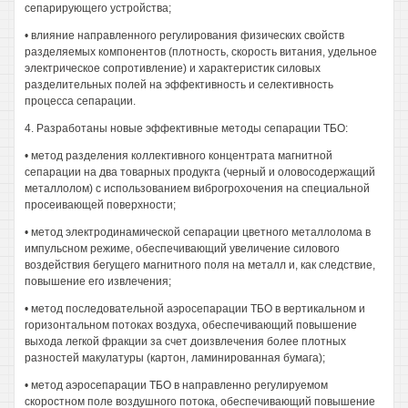
сепарирующего устройства;
• влияние направленного регулирования физических свойств
разделяемых компонентов (плотность, скорость витания, удельное
электрическое сопротивление) и характеристик силовых
разделительных полей на эффективность и селективность
процесса сепарации.
4. Разработаны новые эффективные методы сепарации ТБО:
• метод разделения коллективного концентрата магнитной
сепарации на два товарных продукта (черный и оловосодержащий
металлолом) с использованием виброгрохочения на специальной
просеивающей поверхности;
• метод электродинамической сепарации цветного металлолома в
импульсном режиме, обеспечивающий увеличение силового
воздействия бегущего магнитного поля на металл и, как следствие,
повышение его извлечения;
• метод последовательной аэросепарации ТБО в вертикальном и
горизонтальном потоках воздуха, обеспечивающий повышение
выхода легкой фракции за счет доизвлечения более плотных
разностей макулатуры (картон, ламинированная бумага);
• метод аэросепарации ТБО в направленно регулируемом
скоростном поле воздушного потока, обеспечивающий повышение