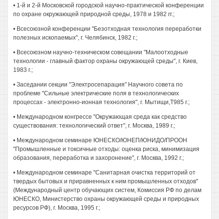
• 1-й и 2-й Московской городской научно-практической конференции
по охране окружающей природной среды, 1978 и 1982 гг.;
• Всесоюзной конференции "Безотходная технология переработки
полезных ископаемых", г. Челябинск, 1982 г.;
• Всесоюзном научно-техническом совещании "Малоотходные
технологии - главный фактор охраны окружающей среды", г. Киев,
1983 г.;
• Заседании секции "Электросепарация" Научного совета по
проблеме "Сильные электрические поля в технологических
процессах - электронно-ионная технология", г. Мытищи,Т985 г.;
• Международном конгрессе "Окружающая среда как средство
существования: технологический ответ", г. Москва, 1989 г.;
• Международном семинаре ЮНЕСКО/ЮНЕП/ЮНИДО/ПРООН
"Промышленные и токсичные отходы: оценка риска, минимизация
образования, переработка и захоронение", г. Москва, 1992 г.;
• Международном семинаре "Санитарная очистка территорий от
твердых бытовых и приравненных к ним промышленных отходов"
(Международный центр обучающих систем, Комиссия РФ по делам
ЮНЕСКО, Министерство охраны окружающей среды и природных
ресурсов РФ), г. Москва, 1995 г.;