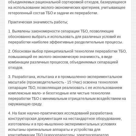
объединяемых рациональной сортировкой отходов, базирующееся
на использовании эколого-экономических критериев, учитывающее
гетерогенный состав ТБО и задачи их переработки.
Практическая значимость работы;
1. Выявлены закономерности сепарации ТБО, позволяющие
обоснованно выбрать и использовать для различных условий их
переработки наиболее эффективные разделительные процессы.
2. Обоснован выбор принципиальной технологии переработки ТБО,
повышающий ее эколого-экономическую значимость, в виде
комбинации различных процессов, объединяемых сепарацией
отходов.
3. Разработана, испытана и в промышленно-экспериментальном
масштабе (производительность - 15 т/час) освоена технология
сепарации ТБО, позволяющая реализовать с ее использованием
комплексные мало- и безотходные или чистые технологии
переработки ТБО с минимальным отрицательным воздействием на
окружающую среду.
4. На базе научно-практических исследований разработана
конструкторская документация на нестандартное оборудование,
изготовлены и в про-мышленно-экспериментальных условиях
испытаны оригинальные аппараты и устройства для
классификации ТБО (аэросепараторы, электросепаратор,