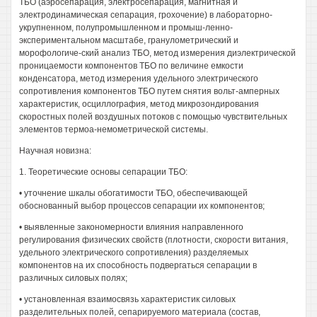
ТБО (аэросепарация, электросепарация, магнитная и
электродинамическая сепарация, грохочение) в лабораторно-
укрупненном, полупромышленном и промыш-ленно-
экспериментальном масштабе, гранулометрический и
морофологиче-ский анализ ТБО, метод измерения диэлектрической
проницаемости компонентов ТБО по величине емкости
конденсатора, метод измерения удельного электрического
сопротивления компонентов ТБО путем снятия вольт-амперных
характеристик, осциллография, метод микрозондирования
скоростных полей воздушных потоков с помощью чувствительных
элементов термоа-немометрической системы.
Научная новизна:
1. Теоретические основы сепарации ТБО:
• уточнение шкалы обогатимости ТБО, обеспечивающей
обоснованный выбор процессов сепарации их компонентов;
• выявленные закономерности влияния направленного
регулирования физических свойств (плотности, скорости витания,
удельного электрического сопротивления) разделяемых
компонентов на их способность подвергаться сепарации в
различных силовых полях;
• установленная взаимосвязь характеристик силовых
разделительных полей, сепарируемого материала (состав,