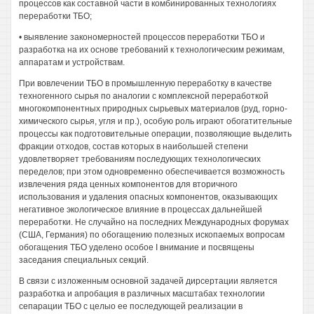
процессов как составной части в комбинированных технологиях
переработки ТБО;
• выявление закономерностей процессов переработки ТБО и
разработка на их основе требований к технологическим режимам,
аппаратам и устройствам.
При вовлечении ТБО в промышленную переработку в качестве
техногенного сырья по аналогии с комплексной переработкой
многокомпонентных природных сырьевых материалов (руд, горно-
химического сырья, угля и пр.), особую роль играют обогатительные
процессы как подготовительные операции, позволяющие выделить
фракции отходов, состав которых в наибольшей степени
удовлетворяет требованиям последующих технологических
переделов; при этом одновременно обеспечивается возможность
извлечения ряда ценных компонентов для вторичного
использования и удаления опасных компонентов, оказывающих
негативное экологическое влияние в процессах дальнейшей
переработки. Не случайно на последних Международных форумах
(США, Германия) по обогащению полезных ископаемых вопросам
обогащения ТБО уделено особое I внимание и посвящены
заседания специальных секций.
В связи с изложенным основной задачей дирсертации является
разработка и апробация в различных масштабах технологии
сепарации ТБО с целыо ее последующей реализации в