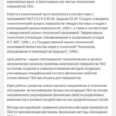
комплексных мало- и безотходных или чистых технологиях
переработки ТБО.
Работа в значительной части выполнена в соответствии с
программой ГКНТ СССР 0.85.08. Задание 02.26 "Создать и внедрить
технологический процесс переработки твердых бытовых отходов с
рекуперацией ценных компонентов", 1983 г., а также в соответствии
с межвузовской научно-технической программой "Эффективные
технологии утилизации, обезвреживания и захоронения отходов
Н.Т. 485", 1998 г., и с Государственной научно-технической
программой Министерства науки и технологий "Технология,
оборудование и производства будущего", 1998 г.
Цель работы - научно обоснованное технологическое и эколого-
экономическое решение проблемы комплексной переработки ТБО
на основе создания и совершенствования методов сепарации,
учитывающих специфический состав и физические свойства
отечественных ТБО как объекта для переработки.
Идея работы: развитие нового научного направления в технологии
обогащения -интенсификация процессов сепарации ТБО на основе
направленного регулирования физических свойств разделяемых
компонентов и силового воздействия на них разделительных полей.
Методы исследований: сравнение различных методов переработки
ТБО по экономическим критериям, физические методы обогащения