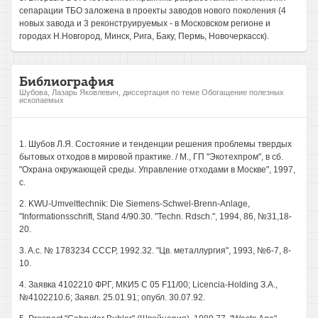
сепарации ТБО заложена в проекты заводов нового поколения (4
новых завода и 3 реконструируемых - в Московском регионе и
городах Н.Новгород, Минск, Рига, Баку, Пермь, Новочеркасск).
Библиография
Шубова, Лазарь Яковлевич, диссертация по теме Обогащение полезных
ископаемых
1. Шубов Л.Я. Состояние и тенденции решения проблемы твердых
бытовых отходов в мировой практике. / М., ГП "Экотехпром", в сб.
"Охрана окружающей среды. Управление отходами в Москве", 1997,
с.
2. KWU-Umvelttechnik: Die Siemens-Schwel-Brenn-Anlage,
"Informationsschrift, Stand 4/90.30. "Techn. Rdsch.", 1994, 86, №31,18-
20.
3. A.c. № 1783234 СССР, 1992.32. "Цв. металлургия", 1993, №6-7, 8-
10.
4. Заявка 4102210 ФРГ, МКИ5 С 05 F11/00; Licencia-Holding З.А.,
№4102210.6; Заявл. 25.01.91; опубл. 30.07.92.