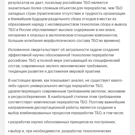
результатов не дает, поскольку российские ТБО являются
значительно более сложным объектом для переработки, чем ТБО
западных стран (практическое отсутствие и трудность организации
в ближайшем будущем раздельного сбора отходов в местах их
образования наряду с несовершенством технологии сбора и вывоза
ТБО в России обуславливает высокое содержание в них влаги,
негорючих и опасных в экологическом отношении компонентов,
большие колебания морфологического состава ТБО во времени).
Изложенное свидетельствует об актуальности задачи создания
эффективной научно обоснованной технологии переработки
российских ТБО, в полной мере учитывающей их специфический
состав, современные эколого-экономические требования,
тенденции развития и достижения мировой практики.
В настоящее время, как показывает анализ, не существует какого-
либо одного универсального метода переработки ТБО,
удовлетворяющего современным требованиям экологии, экономики
и ресурсосбережения. В наибольшей степени этим требованиям
соответствует комплексная переработка ТБО. Поэтому важнейшим
направлением диссертационной работы является создание и
выбор комбинированных процессов переработки ТБО, в том числе:
• разработка научно обоснованных принципов их построения;
• выбор и, при необходимости, разработка технологических