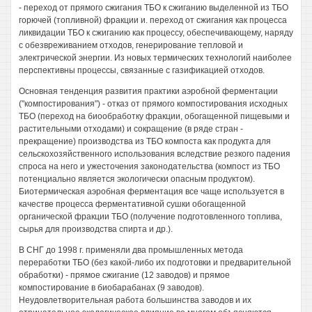
- переход от прямого сжигания ТБО к сжиганию выделенной из ТБО
горючей (топливной) фракции и. переход от сжигания как процесса
ликвидации ТБО к сжиганию как процессу, обеспечивающему, наряду
с обезвреживанием отходов, генерирование тепловой и
электрической энергии. Из новых термических технологий наиболее
перспективны процессы, связанные с газификацией отходов.
Основная тенденция развития практики аэробной ферментации
("компостирования") - отказ от прямого компостирования исходных
ТБО (переход на биообработку фракции, обогащенной пищевыми и
растительными отходами) и сокращение (в ряде стран -
прекращение) производства из ТБО компоста как продукта для
сельскохозяйственного использования вследствие резкого падения
спроса на него и ужесточения законодательства (компост из ТБО
потенциально является экологически опасным продуктом).
Биотермическая аэробная ферментация все чаще используется в
качестве процесса ферментативной сушки обогащенной
органической фракции ТБО (получение подготовленного топлива,
сырья для производства спирта и др.).
В СНГ до 1998 г. применяли два промышленных метода
переработки ТБО (без какой-либо их подготовки и предварительной
обработки) - прямое сжигание (12 заводов) и прямое
компостирование в биобарабанах (9 заводов).
Неудовлетворительная работа большинства заводов и их