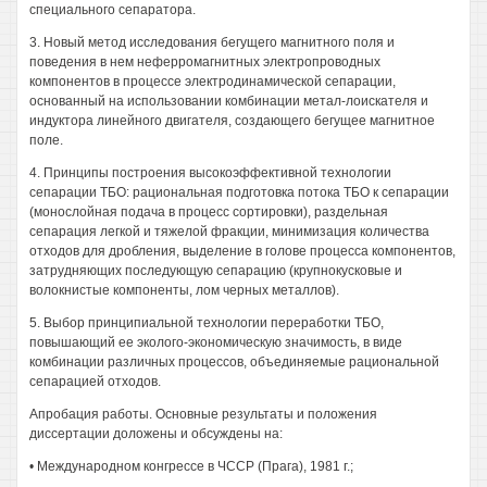
специального сепаратора.
3. Новый метод исследования бегущего магнитного поля и
поведения в нем неферромагнитных электропроводных
компонентов в процессе электродинамической сепарации,
основанный на использовании комбинации метал-лоискателя и
индуктора линейного двигателя, создающего бегущее магнитное
поле.
4. Принципы построения высокоэффективной технологии
сепарации ТБО: рациональная подготовка потока ТБО к сепарации
(монослойная подача в процесс сортировки), раздельная
сепарация легкой и тяжелой фракции, минимизация количества
отходов для дробления, выделение в голове процесса компонентов,
затрудняющих последующую сепарацию (крупнокусковые и
волокнистые компоненты, лом черных металлов).
5. Выбор принципиальной технологии переработки ТБО,
повышающий ее эколого-экономическую значимость, в виде
комбинации различных процессов, объединяемые рациональной
сепарацией отходов.
Апробация работы. Основные результаты и положения
диссертации доложены и обсуждены на:
• Международном конгрессе в ЧССР (Прага), 1981 г.;