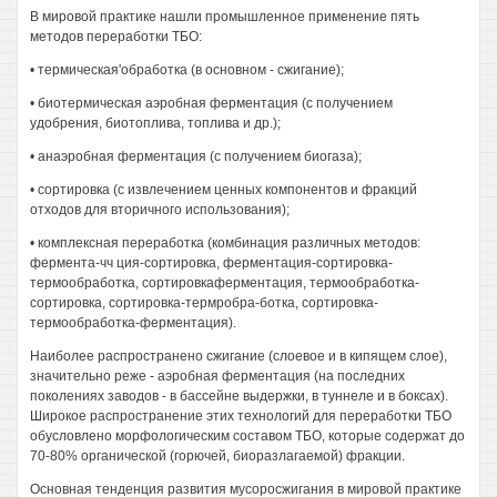
В мировой практике нашли промышленное применение пять
методов переработки ТБО:
• термическая'обработка (в основном - сжигание);
• биотермическая аэробная ферментация (с получением
удобрения, биотоплива, топлива и др.);
• анаэробная ферментация (с получением биогаза);
• сортировка (с извлечением ценных компонентов и фракций
отходов для вторичного использования);
• комплексная переработка (комбинация различных методов:
фермента-чч ция-сортировка, ферментация-сортировка-
термообработка, сортировкаферментация, термообработка-
сортировка, сортировка-термробра-ботка, сортировка-
термообработка-ферментация).
Наиболее распространено сжигание (слоевое и в кипящем слое),
значительно реже - аэробная ферментация (на последних
поколениях заводов - в бассейне выдержки, в туннеле и в боксах).
Широкое распространение этих технологий для переработки ТБО
обусловлено морфологическим составом ТБО, которые содержат до
70-80% органической (горючей, биоразлагаемой) фракции.
Основная тенденция развития мусоросжигания в мировой практике