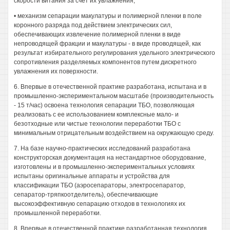
скорости витания за счет их увлажнения;
• механизм сепарации макулатуры и полимерной пленки в поле
коронного разряда под действием электрических сил,
обеспечивающих извлечение полимерной пленки в виде
непроводящей фракции и макулатуры - в виде проводящей, как
результат избирательного регулирования удельного электрического
сопротивления разделяемых компонентов путем дискретного
увлажнения их поверхности.
6. Впервые в отечественной практике разработана, испытана и в
промышленно-экспериментальном масштабе (производительность
- 15 т/час) освоена технология сепарации ТБО, позволяющая
реализовать с ее использованием комплексные мало- и
безотходные или чистые технологии переработки ТБО с
минимальным отрицательным воздействием на окружающую среду.
7. На базе научно-практических исследований разработана
конструкторская документация на нестандартное оборудование,
изготовлены и в промышленно-экспериментальных условиях
испытаны оригинальные аппараты и устройства для
классификации ТБО (аэросепараторы, электросепаратор,
сепаратор-тряпкоотделитель), обеспечивающие
высокоэффективную сепарацию отходов в технологиях их
промышленной переработки.
8. Впервые в отечественной практике разработанная технология