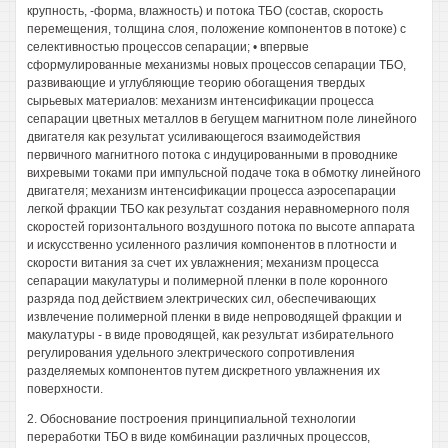
крупность, -форма, влажность) и потока ТБО (состав, скорость
перемещения, толщина слоя, положение компонентов в потоке) с
селективностью процессов сепарации; • впервые
сформулированные механизмы новых процессов сепарации ТБО,
развивающие и углубляющие теорию обогащения твердых
сырьевых материалов: механизм интенсификации процесса
сепарации цветных металлов в бегущем магнитном поле линейного
двигателя как результат усиливающегося взаимодействия
первичного магнитного потока с индуцированными в проводнике
вихревыми токами при импульсной подаче тока в обмотку линейного
двигателя; механизм интенсификации процесса аэросепарации
легкой фракции ТБО как результат создания неравномерного поля
скоростей горизонтального воздушного потока по высоте аппарата
и искусственно усиленного различия компонентов в плотности и
скорости витания за счет их увлажнения; механизм процесса
сепарации макулатуры и полимерной пленки в поле коронного
разряда под действием электрических сил, обеспечивающих
извлечение полимерной пленки в виде непроводящей фракции и
макулатуры - в виде проводящей, как результат избирательного
регулирования удельного электрического сопротивления
разделяемых компонентов путем дискретного увлажнения их
поверхности.
2. Обоснование построения принципиальной технологии
переработки ТБО в виде комбинации различных процессов,