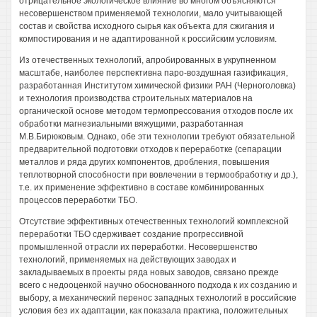
отрицательное экологическое влияние во многом объясняются
несовершенством применяемой технологии, мало учитывающей
состав и свойства исходного сырья как объекта для сжигания и
компостирования и не адаптированной к российским условиям.
Из отечественных технологий, апробированных в укрупненном
масштабе, наиболее перспективна паро-воздушная газификация,
разработанная Институтом химической физики РАН (Черноголовка)
и технология производства строительных материалов на
органической основе методом термопрессования отходов после их
обработки магнезиальными вяжущими, разработанная
М.В.Бирюковым. Однако, обе эти технологии требуют обязательной
предварительной подготовки отходов к переработке (сепарации
металлов и ряда других компонентов, дробления, повышения
теплотворной способности при вовлечении в термообработку и др.),
т.е. их применение эффективно в составе комбинированных
процессов переработки ТБО.
Отсутствие эффективных отечественных технологий комплексной
переработки ТБО сдерживает создание прогрессивной
промышленной отрасли их переработки. Несовершенство
технологий, применяемых на действующих заводах и
закладываемых в проекты ряда новых заводов, связано прежде
всего с недооценкой научно обоснованного подхода к их созданию и
выбору, а механический перенос западных технологий в российские
условия без их адаптации, как показала практика, положительных