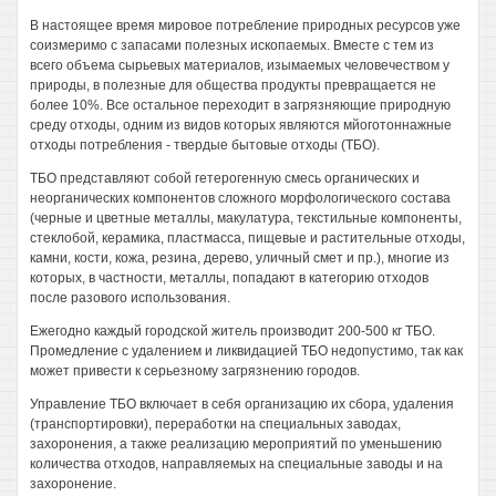
В настоящее время мировое потребление природных ресурсов уже
соизмеримо с запасами полезных ископаемых. Вместе с тем из
всего объема сырьевых материалов, изымаемых человечеством у
природы, в полезные для общества продукты превращается не
более 10%. Все остальное переходит в загрязняющие природную
среду отходы, одним из видов которых являются мйоготоннажные
отходы потребления - твердые бытовые отходы (ТБО).
ТБО представляют собой гетерогенную смесь органических и
неорганических компонентов сложного морфологического состава
(черные и цветные металлы, макулатура, текстильные компоненты,
стеклобой, керамика, пластмасса, пищевые и растительные отходы,
камни, кости, кожа, резина, дерево, уличный смет и пр.), многие из
которых, в частности, металлы, попадают в категорию отходов
после разового использования.
Ежегодно каждый городской житель производит 200-500 кг ТБО.
Промедление с удалением и ликвидацией ТБО недопустимо, так как
может привести к серьезному загрязнению городов.
Управление ТБО включает в себя организацию их сбора, удаления
(транспортировки), переработки на специальных заводах,
захоронения, а также реализацию мероприятий по уменьшению
количества отходов, направляемых на специальные заводы и на
захоронение.