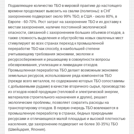
Подавляющее количество ТБО в мировой практике до настоящего
времени продолжают вывозить на свалки (полигоны): в СНГ
захоронению подвергают около 99% ТБО, в США - около 80%, в
Европе - 60-70%. Рост затрат на захоронение ТБО и их доставку к
местам захоронения, наличие постоянной экологической
опасности, связанной с захоронением больших объемов отходов, а
также сложность выделения и обустройства новых свалочных мест
стимулируют во всех странах переход к промышленной
переработке ТБО как способу, в наибольшей степени
учитывающему требования экономики, экологии и
ресурсосбережения и решающему в совокупности вопросы
обезвреживания, утилизации и ликвидации отходов.
Промышленная переработка ТБО делает возможным экономию
земельных ресурсов, использование ряда компонентов ТБО
(прежде всего металлов, по содержанию которых ТБО сопоставимы
с добываемыми рудами) в качестве вторичного сырья, производство
из отходов новой продукции (тепловой и электрической энергии,
материалов строительного назначения и других), решает
экологические проблемы, позволяет сократить расходы на
транспортировку отходов. В первую очередь ТБО вовлекаются в
промышленную переработку в странах, бедных природными
ресурсами и отличающихся малой площадью и высокой плотностью
населения, где захоронению подвергают не более 30-35%) ТБО
(Швейцария, Япония).