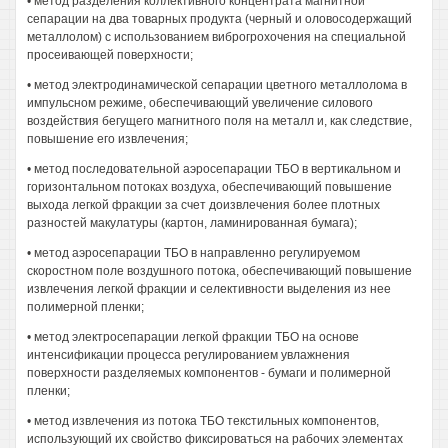
• метод разделения коллективного концентрата магнитной
сепарации на два товарных продукта (черный и оловосодержащий
металлолом) с использованием виброгрохочения на специальной
просеивающей поверхности;
• метод электродинамической сепарации цветного металлолома в
импульсном режиме, обеспечивающий увеличение силового
воздействия бегущего магнитного поля на металл и, как следствие,
повышение его извлечения;
• метод последовательной аэросепарации ТБО в вертикальном и
горизонтальном потоках воздуха, обеспечивающий повышение
выхода легкой фракции за счет доизвлечения более плотных
разностей макулатуры (картон, ламинированная бумага);
• метод аэросепарации ТБО в направленно регулируемом
скоростном поле воздушного потока, обеспечивающий повышение
извлечения легкой фракции и селективности выделения из нее
полимерной пленки;
• метод электросепарации легкой фракции ТБО на основе
интенсификации процесса регулированием увлажнения
поверхности разделяемых компонентов - бумаги и полимерной
пленки;
• метод извлечения из потока ТБО текстильных компонентов,
использующий их свойство фиксироваться на рабочих элементах