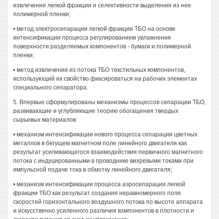
извлечения легкой фракции и селективности выделения из нее
полимерной пленки;
• метод электросепарации легкой фракции ТБО на основе
интенсификации процесса регулированием увлажнения
поверхности разделяемых компонентов - бумаги и полимерной
пленки;
• метод извлечения из потока ТБО текстильных компонентов,
использующий их свойство фиксироваться на рабочих элементах
специального сепаратора.
5. Впервые сформулированы механизмы процессов сепарации ТБО,
развивающие и углубляющие теорию обогащения твердых
сырьевых материалов:
• механизм интенсификации нового процесса сепарации цветных
металлов в бегущем магнитном поле линейного двигателя как
результат усиливающегося взаимодействия первичного магнитного
потока с индуцированными в проводнике вихревыми токами при
импульсной подаче тока в обмотку линейного двигателя;
• механизм интенсификации процесса аэросепарации легкой
фракции ТБО как результат создания неравномерного поля
скоростей горизонтального воздушного потока по высоте аппарата
и искусственно усиленного различия компонентов в плотности и