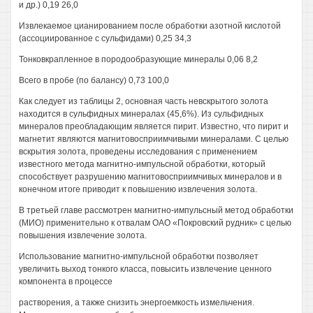
и др.) 0,19 26,0
Извлекаемое цианированием после обработки азотной кислотой
(ассоциированное с сульфидами) 0,25 34,3
Тонковкрапленное в породообразующие минералы 0,06 8,2
Всего в пробе (по балансу) 0,73 100,0
Как следует из таблицы 2, основная часть невскрытого золота
находится в сульфидных минералах (45,6%). Из сульфидных
минералов преобладающим является пирит. Известно, что пирит и
магнетит являются магнитовосприимчивыми минералами. С целью
вскрытия золота, проведены исследования с применением
известного метода магнитно-импульсной обработки, который
способствует разрушению магнитовосприимчивых минералов и в
конечном итоге приводит к повышению извлечения золота.
В третьей главе рассмотрен магнитно-импульсный метод обработки
(МИО) применительно к отвалам ОАО «Покровский рудник» с целью
повышения извлечение золота.
Использование магнитно-импульсной обработки позволяет
увеличить выход тонкого класса, повысить извлечение ценного
компонента в процессе
растворения, а также снизить энергоемкость измельчения.