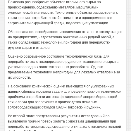
Показано разнообразие объектов вторичного сырья по
происхождению, содержанию металлов, масштабам и
экономической значимости. Техногенные объекты рассмотрены с
точки зрения потребительской стоимости и одновременно как
загрязнители окружающей среды, подлежащие утилизации.
Обоснована целесообразность вовлечения отвалов в эксплуатацию
на предприятиях, недостаточно обеспеченных рудной базой, а
также обладающих технологией, пригодной для переработки
рудного сырья и отвалов.
Оценено современное состояние технологической базы для
переработки золотосодержащего рудного и техногенного сырья с
учетом последних запатентованных разработок. Однако
предлагаемые технологии непригодны для лежалых отвалов из-за
их упорности.
На основании критической оценки имеющихся опубликованных
данных сформулированы задачи для решения важной технической
проблемы разработки интенсификационной энергосберегающей
технологии для вовлечения в производство лежалых
золотосодержащих отходов ОАО «Покровский рудник».
Во второй главе представлены результаты исследований по
выявлению причин потерь золота с хвостами цианирования при
переработке упорных руд смешанного типа золотоизвлекательной