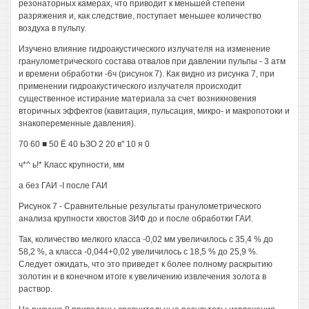
резонаторных камерах, что приводит к меньшей степени
разряжения и, как следствие, поступает меньшее количество
воздуха в пульпу.
Изучено влияние гидроакустического излучателя на изменение
гранулометрического состава отвалов при давлении пульпы - 3 атм
и времени обработки -6ч (рисунок 7). Как видно из рисунка 7, при
применении гидроакустического излучателя происходит
существенное истирание материала за счет возникновения
вторичных эффектов (кавитация, пульсация, микро- и макропотоки и
знакопеременные давления).
70 60 ■ 50 Ё 40 ЬЗО 2 20 в" 10 я 0
ч*^ ь!* Класс крупности, мм
а без ГАИ -I после ГАИ
Рисунок 7 - Сравнительные результаты гранулометрического
анализа крупности хвостов ЗИФ до и после обработки ГАИ.
Так, количество мелкого класса -0,02 мм увеличилось с 35,4 % до
58,2 %, а класса -0,044+0,02 увеличилось с 18,5 % до 25,9 %.
Следует ожидать, что это приведет к более полному раскрытию
золотин и в конечном итоге к увеличению извлечения золота в
раствор.