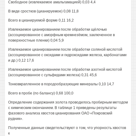
Свободное (извлекаемое амальгамацией) 0,03 4,4
В виде сростков (цианируемое) 0,08 11,8
Всего в цианируемой форме 0,11 16,2
Извлекаемое цианированием после обработки щёлочью
(ассоциированное с аморфным кремнезёмом, заключенное в
поверхностные пленки) 0,04 5,9
Извлекаемое цианированием после обработки соляной кислотой
(ассоциированное с оксидами и гидроксидами железа, карбонатами
и др.) 0,12 17,6
Извлекаемое цианированием после обработки азотной кислотой
(ассоциированное с сульфидами железа) 0,31 45,6
Тонковкрапленное в породообразующие минералы 0,10 14,7
Всего в пробе (по балансу) 0,68 100,0
Определение содержания золота проводилось пробирным методом
с химическим окончанием. В таблице 1 приведены результаты
фазового анализа хвостов цианирования ОАО «Покровский
рудник».
Полученные данные свидетельствуют о том, что упорность хвостов
к