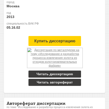
город
Москва
год
2013
специальность ВАК РФ
05.16.02
Купить диссертацию
Читать диссертацию
Читать автореферат
Автореферат диссертации
по теме "Исследование и разработка процесса извлечения золота из