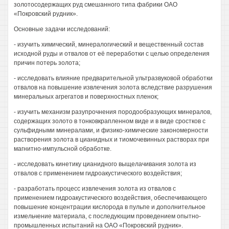
золотосодержащих руд смешанного типа фабрики ОАО
«Покровский рудник».
Основные задачи исследований:
- изучить химический, минералогический и вещественный состав
исходной руды и отвалов от её переработки с целью определения
причин потерь золота;
- исследовать влияние предварительной ультразвуковой обработки
отвалов на повышение извлечения золота вследствие разрушения
минеральных агрегатов и поверхностных пленок;
- изучить механизм разупрочнения породообразующих минералов,
содержащих золото в тонковкрапленном виде и в виде сростков с
сульфидными минералами, и физико-химические закономерности
растворения золота в цианидных и тиомочевинных растворах при
магнитно-импульсной обработке.
- исследовать кинетику цианидного выщелачивания золота из
отвалов с применением гидроакустического воздействия;
- разработать процесс извлечения золота из отвалов с
применением гидроакустического воздействия, обеспечивающего
повышение концентрации кислорода в пульпе и дополнительное
измельчение материала, с последующим проведением опытно-
промышленных испытаний на ОАО «Покровский рудник».