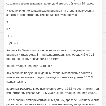
сократить время выщелачивания до 6 вместо обычных 24 часов.
Изучено влияние концентрации цианида на степень извлечения
золота от концентрации кислорода воздуха (рисунок 9).
я
н о
ЕГ й
Н ¡3 5> 2
Рисунок 9 - Зависимость извлечения золота от концентрации
цианида и кислорода. 1 - при концентрации кислорода 4,5 мг/л; 2 -
при концентрации кислорода 12,6 мг/л.
Концентрация цианида. С 100.0 о
Как видно из полученных данных, степень извлечения золота с
повышением концентрации цианида остается на уровне 16,2 %
(кривая 1), в то
время как максимальное извлечение золота 95,5 % достигается при
концентрации кислорода 12,6 мг/л и концентрации цианида 0,06 %.
На основании экспериментальных данных, проведены кинетические
расчеты растворения золота с применением гидроакустического