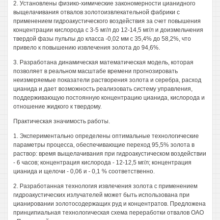
2. Установлены физико-химические закономерности цианидного
выщелачивания отвалов золотоизвлекательной фабрики с
применением гидроакустического воздействия за счет повышения
концентрации кислорода с 3-5 мг/л до 12-14,5 мг/л и доизмельчения
твердой фазы пульпы до класса -0,02 мм с 35,4% до 58,2%, что
привело к повышению извлечения золота до 94,6%.
3. Разработана динамическая математическая модель, которая
позволяет в реальном масштабе времени прогнозировать
неизмеряемые показатели растворения золота и серебра, расход
цианида и дает возможность реализовать систему управления,
поддерживающую постоянную концентрацию цианида, кислорода и
отношение жидкого к твердому.
Практическая значимость работы.
1. Экспериментально определены оптимальные технологические
параметры процесса, обеспечивающие переход 95,5% золота в
раствор: время выщелачивания при гидроакустическом воздействии
- 6 часов; концентрация кислорода - 12-12,5 мг/л; концентрация
цианида и щелочи - 0,06 и - 0,1 % соответственно.
2. Разработанная технология извлечения золота с применением
гидроакустических излучателей может быть использована при
цианировании золотосодержащих руд и концентратов. Предложена
принципиальная технологическая схема переработки отвалов ОАО