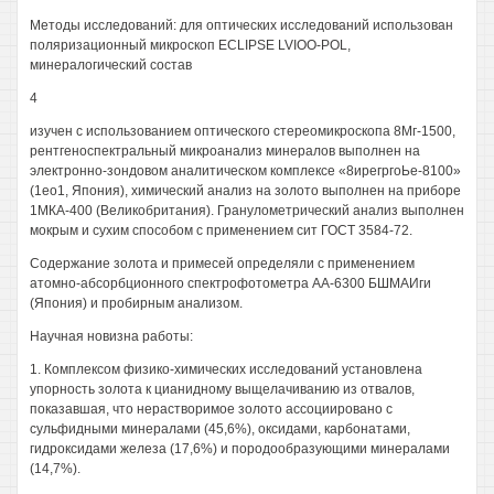
Методы исследований: для оптических исследований использован
поляризационный микроскоп ECLIPSE LVIOO-POL,
минералогический состав
4
изучен с использованием оптического стереомикроскопа 8Мг-1500,
рентгеноспектральный микроанализ минералов выполнен на
электронно-зондовом аналитическом комплексе «8ирегргоЬе-8100»
(1ео1, Япония), химический анализ на золото выполнен на приборе
1МКА-400 (Великобритания). Гранулометрический анализ выполнен
мокрым и сухим способом с применением сит ГОСТ 3584-72.
Содержание золота и примесей определяли с применением
атомно-абсорбционного спектрофотометра АА-6300 БШМАИги
(Япония) и пробирным анализом.
Научная новизна работы:
1. Комплексом физико-химических исследований установлена
упорность золота к цианидному выщелачиванию из отвалов,
показавшая, что нерастворимое золото ассоциировано с
сульфидными минералами (45,6%), оксидами, карбонатами,
гидроксидами железа (17,6%) и породообразующими минералами
(14,7%).