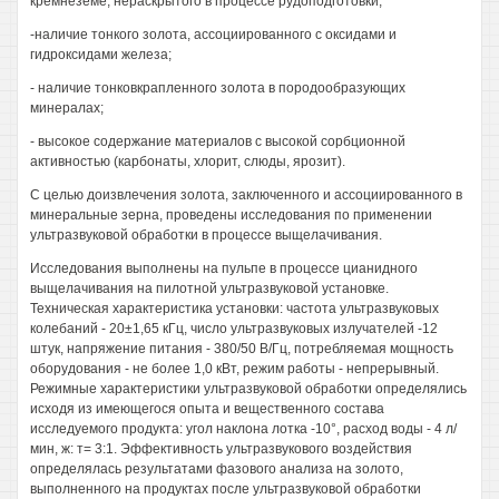
кремнеземе, нераскрытого в процессе рудоподготовки;
-наличие тонкого золота, ассоциированного с оксидами и
гидроксидами железа;
- наличие тонковкрапленного золота в породообразующих
минералах;
- высокое содержание материалов с высокой сорбционной
активностью (карбонаты, хлорит, слюды, ярозит).
С целью доизвлечения золота, заключенного и ассоциированного в
минеральные зерна, проведены исследования по применении
ультразвуковой обработки в процессе выщелачивания.
Исследования выполнены на пульпе в процессе цианидного
выщелачивания на пилотной ультразвуковой установке.
Техническая характеристика установки: частота ультразвуковых
колебаний - 20±1,65 кГц, число ультразвуковых излучателей -12
штук, напряжение питания - 380/50 В/Гц, потребляемая мощность
оборудования - не более 1,0 кВт, режим работы - непрерывный.
Режимные характеристики ультразвуковой обработки определялись
исходя из имеющегося опыта и вещественного состава
исследуемого продукта: угол наклона лотка -10°, расход воды - 4 л/
мин, ж: т= 3:1. Эффективность ультразвукового воздействия
определялась результатами фазового анализа на золото,
выполненного на продуктах после ультразвуковой обработки