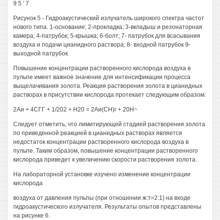
9 5 ' 7
Рисунок 5 - Гидроакустический излучатель широкого спектра частот
нового типа. 1-основание; 2-прокладка; 3-вкладыш и резонаторная
камера; 4-патрубок; 5-крышка; 6-болт; 7- патрубок для всасывания
воздуха и подачи цианидного раствора; 8- входной патрубок 9-
выходной патрубок.
Повышение концентрации растворенного кислорода воздуха в
пульпе имеет важное значение для интенсификации процесса
выщелачивания золота. Реакция растворения золота в цианидных
растворах в присутствии кислорода протекает следующим образом:
2Аи + 4СГГ + 1/202 + Н20 = 2Аи(СН)г + 20Н~
Следует отметить, что лимитирующей стадией растворения золота
по приведенной реакцией в цианидных растворах является
недостаток концентрации растворенного кислорода воздуха в
пульпе. Таким образом, повышение концентрации растворенного
кислорода приведет к увеличению скорости растворения золота.
На лабораторной установке изучено изменение концентрации
кислорода
воздуха от давления пульпы (при отношении ж:т=2:1) на входе
гидроакустического излучателя. Результаты опытов представлены
на рисунке 6.