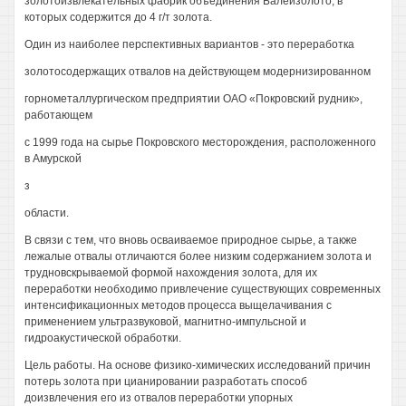
золотоизвлекательных фабрик объединения Балейзолото, в
которых содержится до 4 г/т золота.
Один из наиболее перспективных вариантов - это переработка
золотосодержащих отвалов на действующем модернизированном
горнометаллургическом предприятии ОАО «Покровский рудник»,
работающем
с 1999 года на сырье Покровского месторождения, расположенного
в Амурской
з
области.
В связи с тем, что вновь осваиваемое природное сырье, а также
лежалые отвалы отличаются более низким содержанием золота и
трудновскрываемой формой нахождения золота, для их
переработки необходимо привлечение существующих современных
интенсификационных методов процесса выщелачивания с
применением ультразвуковой, магнитно-импульсной и
гидроакустической обработки.
Цель работы. На основе физико-химических исследований причин
потерь золота при цианировании разработать способ
доизвлечения его из отвалов переработки упорных