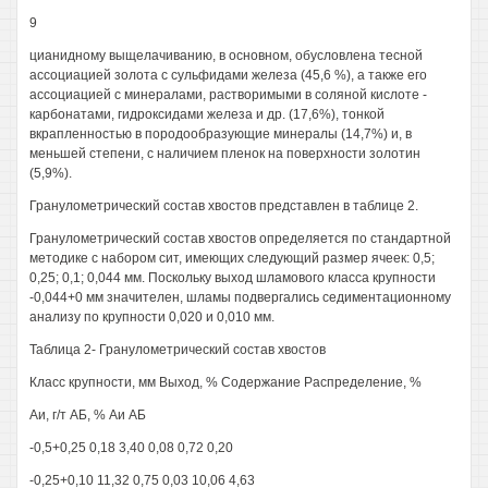
9
цианидному выщелачиванию, в основном, обусловлена тесной
ассоциацией золота с сульфидами железа (45,6 %), а также его
ассоциацией с минералами, растворимыми в соляной кислоте -
карбонатами, гидроксидами железа и др. (17,6%), тонкой
вкрапленностью в породообразующие минералы (14,7%) и, в
меньшей степени, с наличием пленок на поверхности золотин
(5,9%).
Гранулометрический состав хвостов представлен в таблице 2.
Гранулометрический состав хвостов определяется по стандартной
методике с набором сит, имеющих следующий размер ячеек: 0,5;
0,25; 0,1; 0,044 мм. Поскольку выход шламового класса крупности
-0,044+0 мм значителен, шламы подвергались седиментационному
анализу по крупности 0,020 и 0,010 мм.
Таблица 2- Гранулометрический состав хвостов
Класс крупности, мм Выход, % Содержание Распределение, %
Аи, г/т АБ, % Аи АБ
-0,5+0,25 0,18 3,40 0,08 0,72 0,20
-0,25+0,10 11,32 0,75 0,03 10,06 4,63