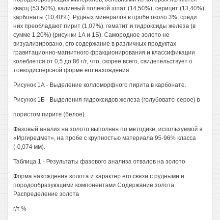
кварц (53,50%), калиевый полевой шпат (14,50%), серицит (13,40%),
карбонаты (10,40%). Рудных минералов в пробе около 3%, среди
них преобладают пирит (1,07%), гематит и гидроксиды железа (в
сумме 1,20%) (рисунки 1А и 1Б). Самородное золото не
визуализировано, его содержание в различных продуктах
гравитационно-магнитного фракционирования и классификации
колеблется от 0,5 до 86 г/т, что, скорее всего, свидетельствует о
тонкодисперсной форме его нахождения.
Рисунок 1А - Выделение колломорфного пирита в карбонате.
Рисунок 1Б - Выделения гидроксидов железа (голубовато-серое) в
пористом пирите (белое).
Фазовый анализ на золото выполнен по методике, используемой в
«Иргиредмет», на пробе с крупностью материала 95-96% класса
(-0,074 мм).
Таблица 1 - Результаты фазового анализа отвалов на золото
Форма нахождения золота и характер его связи с рудными и
породообразующими компонентами Содержание золота
Распределение золота
г/т %