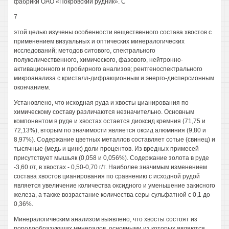
фабрики ОАО «Покровский рудник». С
7
этой целью изучены особенности вещественного состава хвостов с
применением визуальных и оптических минералогических
исследований; методов ситового, спектрального
полуколичественного, химического, фазового, нейтронно-
активационного и пробирного анализов; рентгеноспектрального
микроанализа с кристалл-дифракционным и энерго-дисперсионным
окончанием.
Установлено, что исходная руда и хвосты цианирования по
химическому составу различаются незначительно. Основным
компонентом в руде и хвостах остается диоксид кремния (71,75 и
72,13%), вторым по значимости является оксид алюминия (9,80 и
8,97%). Содержание цветных металлов составляет сотые (свинец) и
тысячные (медь и цинк) доли процентов. Из вредных примесей
присутствует мышьяк (0,058 и 0,056%). Содержание золота в руде
-3,60 г/т, в хвостах - 0,50-0,70 г/т. Наиболее значимым изменением
состава хвостов цианирования по сравнению с исходной рудой
является увеличение количества оксидного и уменьшение закисного
железа, а также возрастание количества серы сульфатной с 0,1 до
0,36%.
Минералогическим анализом выявлено, что хвосты состоят из
породообразующих минералов, основными из которых являются