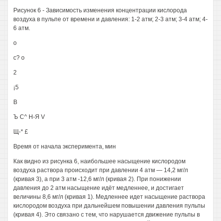
Рисунок 6 - Зависимость изменения концентрации кислорода
воздуха в пульпе от времени и давления: 1-2 атм; 2-3 атм; 3-4 атм; 4-
6 атм.
о
с? о
2
¡5
В
Ъ С^ Н-Я V
Щ-* £
Время от начала эксперимента, мин
Как видно из рисунка 6, наибольшее насыщение кислородом
воздуха раствора происходит при давлении 4 атм — 14,2 мг/л
(кривая 3), а при 3 атм -12,6 мг/л (кривая 2). При понижении
давления до 2 атм насыщение идёт медленнее, и достигает
величины 8,6 мг/л (кривая 1). Медленнее идет насыщение раствора
кислородом воздуха при дальнейшем повышении давления пульпы
(кривая 4). Это связано с тем, что нарушается движение пульпы в