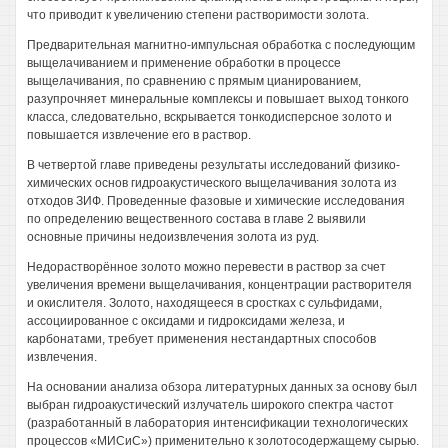
что приводит к увеличению степени растворимости золота.
Предварительная магнитно-импульсная обработка с последующим
выщелачиванием и применение обработки в процессе
выщелачивания, по сравнению с прямым цианированием,
разупрочняет минеральные комплексы и повышает выход тонкого
класса, следовательно, вскрывается тонкодисперсное золото и
повышается извлечение его в раствор.
В четвертой главе приведены результаты исследований физико-
химических основ гидроакустического выщелачивания золота из
отходов ЗИФ. Проведенные фазовые и химические исследования
по определению вещественного состава в главе 2 выявили
основные причины недоизвлечения золота из руд.
Недорастворённое золото можно перевести в раствор за счет
увеличения времени выщелачивания, концентрации растворителя
и окислителя. Золото, находящееся в сростках с сульфидами,
ассоциированное с оксидами и гидроксидами железа, и
карбонатами, требует применения нестандартных способов
извлечения.
На основании анализа обзора литературных данных за основу был
выбран гидроакустический излучатель широкого спектра частот
(разработанный в лаборатория интенсификации технологических
процессов «МИСиС») применительно к золотосодержащему сырью.