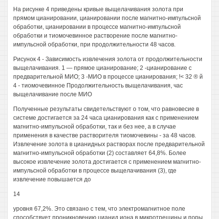
На рисунке 4 приведены кривые выщелачивания золота при
прямом цианировании, цианировании после магнитно-импульсной
обработки, цианировании в процессе магнитно-импульсной
обработки и тиомочевинное растворение после магнитно-
импульсной обработки, при продолжительности 48 часов.
Рисунок 4 - Зависимость извлечения золота от продолжительности
выщелачивания. 1 — прямое цианирование; 2 -цианирование с
предварительной МИО; 3 -МИО в процессе цианирования; !< 32 ® й
4 - тиомочевинное Продолжительность выщелачивания, час
выщелачивание после МИО
Полученные результаты свидетельствуют о том, что равновесие в
системе достигается за 24 часа цианирования как с применением
магнитно-импульсной обработки, так и без нее, а в случае
применения в качестве растворителя тиомочевины - за 48 часов.
Извлечение золота в цианидных растворах после предварительной
магнитно-импульсной обработки (2) составляет 64,8%. Более
высокое извлечение золота достигается с применением магнитно-
импульсной обработки в процессе выщелачивания (3), где
извлечение повышается до
14
уровня 67,2%. Это связано с тем, что электромагнитное поле
способствует проникновению цианид иона в микротрещины и поры,