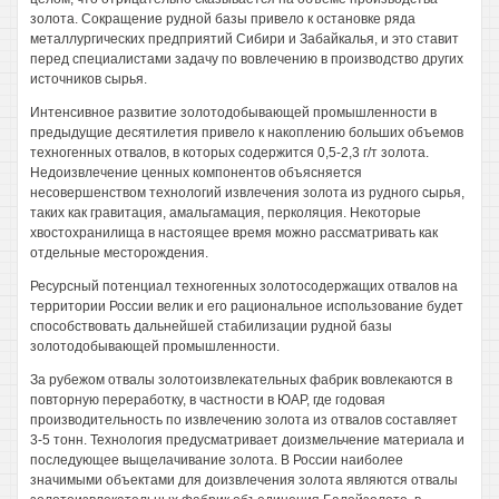
золота. Сокращение рудной базы привело к остановке ряда
металлургических предприятий Сибири и Забайкалья, и это ставит
перед специалистами задачу по вовлечению в производство других
источников сырья.
Интенсивное развитие золотодобывающей промышленности в
предыдущие десятилетия привело к накоплению больших объемов
техногенных отвалов, в которых содержится 0,5-2,3 г/т золота.
Недоизвлечение ценных компонентов объясняется
несовершенством технологий извлечения золота из рудного сырья,
таких как гравитация, амальгамация, перколяция. Некоторые
хвостохранилища в настоящее время можно рассматривать как
отдельные месторождения.
Ресурсный потенциал техногенных золотосодержащих отвалов на
территории России велик и его рациональное использование будет
способствовать дальнейшей стабилизации рудной базы
золотодобывающей промышленности.
За рубежом отвалы золотоизвлекательных фабрик вовлекаются в
повторную переработку, в частности в ЮАР, где годовая
производительность по извлечению золота из отвалов составляет
3-5 тонн. Технология предусматривает доизмельчение материала и
последующее выщелачивание золота. В России наиболее
значимыми объектами для доизвлечения золота являются отвалы