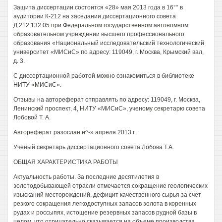
Защита диссертации состоится «28» мая 2013 года в 16°° в
аудитории К-212 на заседании диссертационного совета
Д.212.132.05 при Федеральном государственном автономном
образовательном учреждении высшего профессионального
образования «Национальный исследовательский технологический
университет «МИСиС» по адресу: 119049, г. Москва, Крымский вал,
д. 3.
С диссертационной работой можно ознакомиться в библиотеке
НИТУ «МИСиС».
Отзывы на автореферат отправлять по адресу: 119049, г. Москва,
Ленинский проспект, 4, НИТУ «МИСиС», ученому секретарю совета
Лобовой Т. А.
Автореферат разослан и^-» апреля 2013 г.
Ученый секретарь диссертационного совета Лобова Т.А.
ОБЩАЯ ХАРАКТЕРИСТИКА РАБОТЫ
Актуальность работы. За последние десятилетия в
золотодобывающей отрасли отмечается сокращение геологических
изысканий месторождений, дефицит качественного сырья за счет
резкого сокращения легкодоступных запасов золота в коренных
рудах и россыпях, истощение резервных запасов рудной базы в
целом, что отрицательно сказывается на объеме производства