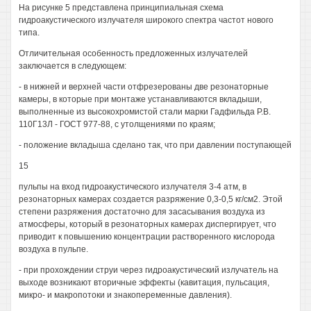
На рисунке 5 представлена принципиальная схема
гидроакустического излучателя широкого спектра частот нового
типа.
Отличительная особенность предложенных излучателей
заключается в следующем:
- в нижней и верхней части отфрезерованы две резонаторные
камеры, в которые при монтаже устанавливаются вкладыши,
выполненные из высокохромистой стали марки Гадфильда Р.В.
110Г13Л - ГОСТ 977-88, с утолщениями по краям;
- положение вкладыша сделано так, что при давлении поступающей
15
пульпы на вход гидроакустического излучателя 3-4 атм, в
резонаторных камерах создается разряжение 0,3-0,5 кг/см2. Этой
степени разряжения достаточно для засасывания воздуха из
атмосферы, который в резонаторных камерах диспергирует, что
приводит к повышению концентрации растворенного кислорода
воздуха в пульпе.
- при прохождении струи через гидроакустический излучатель на
выходе возникают вторичные эффекты (кавитация, пульсация,
микро- и макропотоки и знакопеременные давления).