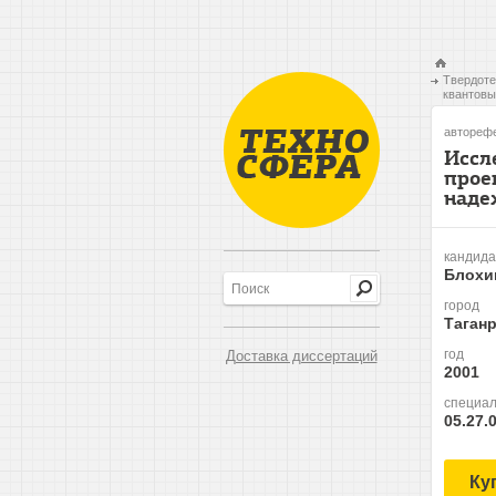
Твердоте
квантовы
авторефе
Иссл
прое
наде
кандида
Блохи
город
Таганр
год
Доставка диссертаций
2001
специал
05.27.
Ку