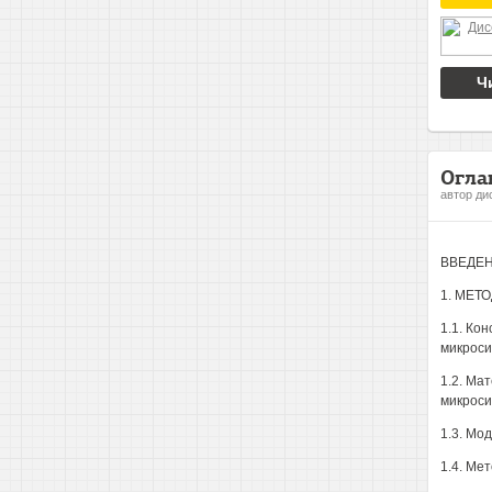
Ч
Огла
автор ди
ВВЕДЕН
1. МЕТ
1.1. Ко
микроси
1.2. Ма
микроси
1.3. Мо
1.4. Ме