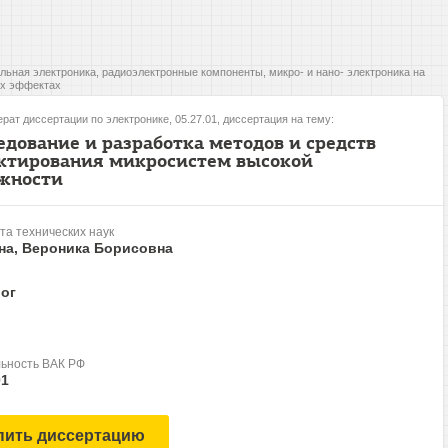
льная электроника, радиоэлектронные компоненты, микро- и нано- электроника на
х эффектах
рат диссертации по электронике, 05.27.01, диссертация на тему:
едование и разработка методов и средств
ктирования микросистем высокой
жности
та технических наук
на, Вероника Борисовна
ог
ьность ВАК РФ
01
пить диссертацию