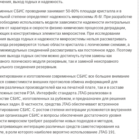
чения, выход годных и надежность.
менных СБИС проводники занимают 50-80% площади кристалла и в
льной степени определяют надежность микросхемы /6-8/. При разработке
обходимо использовать модели зависимости надежности интегральных
ем от характера и скорости физико-химических процессов деградации,
ющих в конструктивных элементах микросистем. При исследовании
ия выхода годных и надежности микросистемы нельзя рассматривать
 когда резервируются только области кристалла с логическими схемами, а
 межмодульных соединений рассматривать как постоянное ядро. Поэтому
ие выхода годных систем можно достигнуть путем замены как
вного логического модуля резервным, так и заменой неисправного
льного соединения резервным.
ектировании и изготовлении современных СБИС все большее внимание
ся совместимости внешних протоколов обмена информацией для
ем различных производителей как на печатной плате, так и в составе
ложных систем РЭА. Интерфейс стандарта JTAG реализован в
стве СБИС, изготовленных за рубежом, и предназначен для решения
жных задач. В частности, средства JTAG обеспечивают встроенное
тирование СБИС. С ростом степени интеграции усложняется внутренняя
ая организация СБИС и вопросы обеспечения достаточного уровня
сти микросхем требуют разработки новых подходов и методов,
атривающих интеграцию различных средств самотестирования на
ле, в роли которого наиболее вероятно использование JTAG 191.