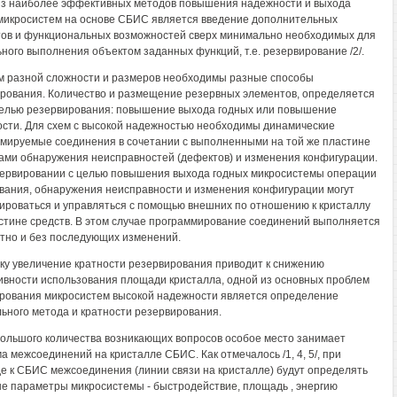
з наиболее эффективных методов повышения надежности и выхода
микросистем на основе СБИС является введение дополнительных
ов и функциональных возможностей сверх минимально необходимых для
ного выполнения объектом заданных функций, т.е. резервирование /2/.
м разной сложности и размеров необходимы разные способы
рования. Количество и размещение резервных элементов, определяется
елью резервирования: повышение выхода годных или повышение
сти. Для схем с высокой надежностью необходимы динамические
мируемые соединения в сочетании с выполненными на той же пластине
ами обнаружения неисправностей (дефектов) и изменения конфигурации.
ервировании с целью повышения выхода годных микросистемы операции
вания, обнаружения неисправности и изменения конфигурации могут
ироваться и управляться с помощью внешних по отношению к кристаллу
стине средств. В этом случае программирование соединений выполняется
тно и без последующих изменений.
ку увеличение кратности резервирования приводит к снижению
вности использования площади кристалла, одной из основных проблем
рования микросистем высокой надежности является определение
ьного метода и кратности резервирования.
ольшого количества возникающих вопросов особое место занимает
а межсоединений на кристалле СБИС. Как отмечалось /1, 4, 5/, при
е к СБИС межсоединения (линии связи на кристалле) будут определять
е параметры микросистемы - быстродействие, площадь , энергию