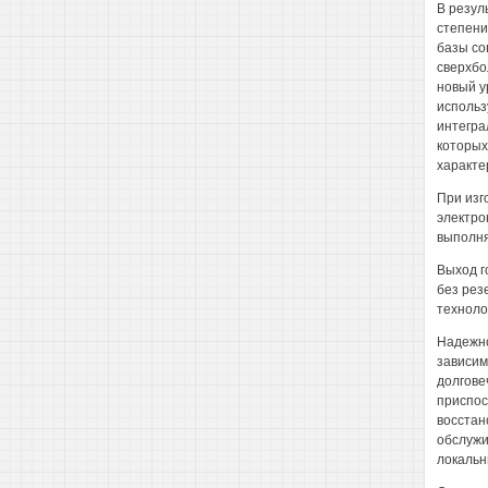
В резул
степени
базы со
сверхбо
новый у
использ
интегра
которых
характе
При изг
электро
выполня
Выход г
без рез
техноло
Надежно
зависим
долгове
приспос
восстан
обслужи
локальн