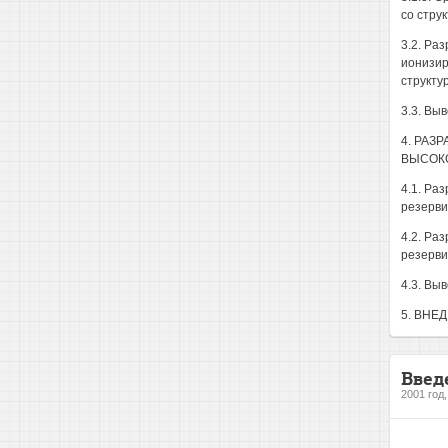
со стру
3.2. Ра
ионизир
структу
3.3. Вы
4. РАЗ
ВЫСОК
4.1. Ра
резерви
4.2. Ра
резерви
4.3. Вы
5. ВНЕ
Введ
2001 год