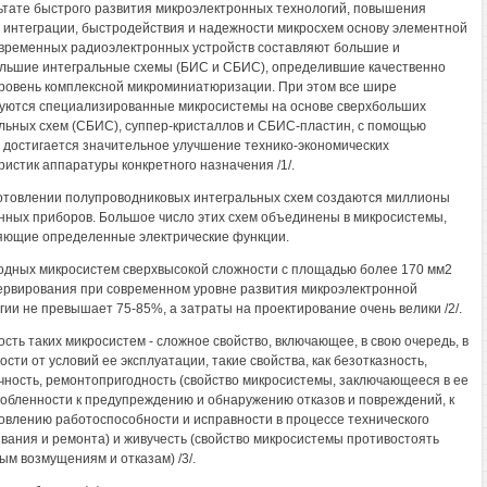
ьтате быстрого развития микроэлектронных технологий, повышения
 интеграции, быстродействия и надежности микросхем основу элементной
временных радиоэлектронных устройств составляют большие и
льшие интегральные схемы (БИС и СБИС), определившие качественно
ровень комплексной микроминиатюризации. При этом все шире
уются специализированные микросистемы на основе сверхбольших
льных схем (СБИС), суппер-кристаллов и СБИС-пластин, с помощью
 достигается значительное улучшение технико-экономических
ристик аппаратуры конкретного назначения /1/.
отовлении полупроводниковых интегральных схем создаются миллионы
нных приборов. Большое число этих схем объединены в микросистемы,
ющие определенные электрические функции.
одных микросистем сверхвысокой сложности с площадью более 170 мм2
ервирования при современном уровне развития микроэлектронной
гии не превышает 75-85%, а затраты на проектирование очень велики /2/.
сть таких микросистем - сложное свойство, включающее, в свою очередь, в
ости от условий ее эксплуатации, такие свойства, как безотказность,
чность, ремонтопригодность (свойство микросистемы, заключающееся в ее
обленности к предупреждению и обнаружению отказов и повреждений, к
овлению работоспособности и исправности в процессе технического
вания и ремонта) и живучесть (свойство микросистемы противостоять
ым возмущениям и отказам) /3/.