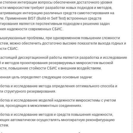
м степени интеграции вопросы обеспечения достаточного уровня
сти микросистем требуют разработки новых подходов и методов,
атривающих интеграцию различных средств самотестирования на
е. Применение BIST (Build-in Self Test) встроенных средств
тирования является перспективным подходом к решению задач
ния надежности современных СБИС.
ышеуказанные проблемы, при одновременном повышении сложности
стем, можно обеспечить достаточно высокие показатели выхода годных и
ости СБИС.
астоящей диссертационной работы является разработка и исследование
 и методов проектирования резервируемых микросистем высокой
сти, повышение стойкости СБИС к внешним воздействиям.
енная цель определяет следующие основные задачи:
аботка и исследование метода определения оптимального способа и
ти структурного резервирования.
аботка и исследование моделей надежности микросистемы с учетом
ов, проходящих в межэлементных соединениях.
аботка и исследование методов и средств повышения надежности,
ющих автоматически осуществлять многократную реконфигурацию
стем.