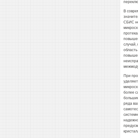
переклю
В совре
значите
СБИС не
микросх
протека
повышен
случай,
область
повышен
неиспра
межмоду
При про
уделяет
микросх
более с
большин
ряда ва
самотес
системн
надежно
предусм
кристал