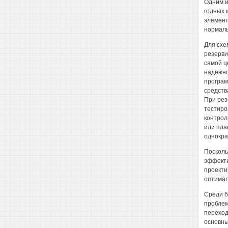
Одним и
годных 
элемент
нормаль
Для схе
резерви
самой ц
надежно
програм
средств
При рез
тестиро
контрол
или пла
однокра
Посколь
эффекти
проекти
оптимал
Среди б
проблем
переход
основны