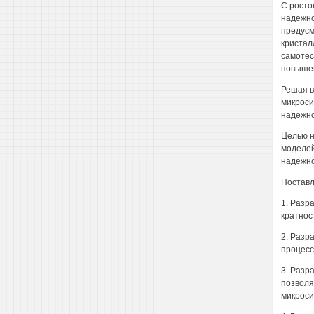
С росто
надежно
предусм
кристалл
самотес
повыше
Решая в
микроси
надежн
Целью н
моделей
надежно
Поставл
1. Разр
кратнос
2. Разр
процесс
3. Разр
позволя
микроси